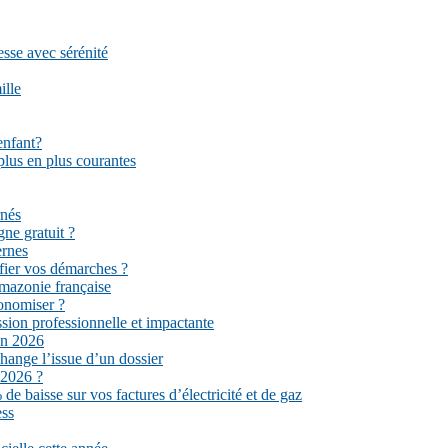
esse avec sérénité
ille
enfant?
plus en plus courantes
rnés
gne gratuit ?
ernes
fier vos démarches ?
mazonie française
conomiser ?
sion professionnelle et impactante
en 2026
hange l’issue d’un dossier
 2026 ?
e baisse sur vos factures d’électricité et de gaz
ess