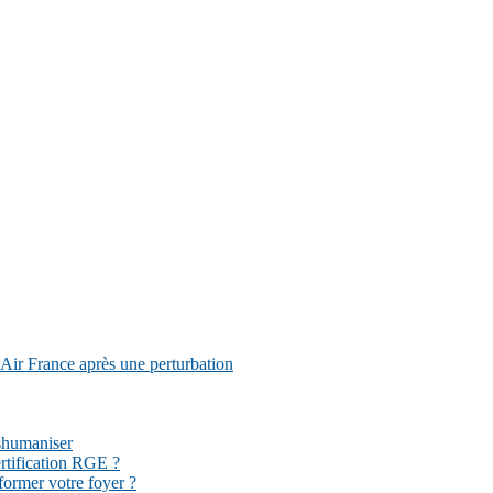
Air France après une perturbation
éshumaniser
ertification RGE ?
former votre foyer ?