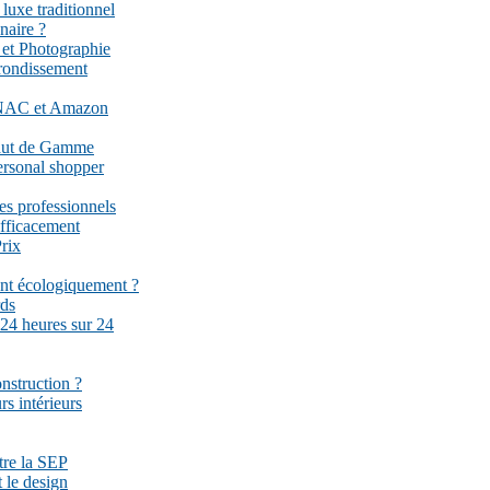
 luxe traditionnel
naire ?
 et Photographie
rrondissement
 FNAC et Amazon
Haut de Gamme
ersonal shopper
es professionnels
fficacement
rix
ent écologiquement ?
rds
 24 heures sur 24
onstruction ?
rs intérieurs
ttre la SEP
 le design