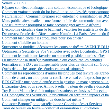
Solaire 2000 v2
Réparer son électroménager : une solution économique et écologique
Comment vraiment sortir du lot lors d’un salon : les clés pour cartonn
Naturalisation : Comment préparer son entretien d’assimilation en 202
Murs publicitaires textiles – une forme mobile de communication avec 
Conseil retraite : pourquoi se faire accompagner avant le départ ?
L’économie circulaire dans le bâtiment : valoriser les matériaux de dé
Découvrez l’école de théâtre amateur Numéro 1 à Paris : Avenue du S
Comment bien choisir les croquettes pour son chien?
Comment s’habille un homme
Surmonter sa timidité : découvrez les cours de théâtre AVENUE 
Optimisez la Sécurité de Vos Véhicules avec notre Localisateur GPS 
Comment le bruit blanc favorise un sommeil paisible pour les bébés
Or historique : la stratégie patrimoniale qui contourne les banques
Formation en SEO : un indispensable pour plus de visibilité sur Goog
Quels débouchés après des études en arts plastiques ?
Comment les reproductions d’armes historiques font revivre les grand
Cours de chant : un atout pour la confiance en soi et l’expression pers
BTS GPME : une porte d’entrée vers la gestion, le management ou la c
L’Espagne chez vous avec Amigo Paella : traiteur de paella à domicil
Toy Room Malte : le club iconique des soirées exclusives à Paceville
La Compagnie des Serruriers, interventions en serrurerie rapides et fia
Comment changer un mitigeur de douche soi-même ?
Contacter BanqueQonto par téléphone : Coordonnées et Services
Tapis de bureau en feutre – confort et organisation au quotidien