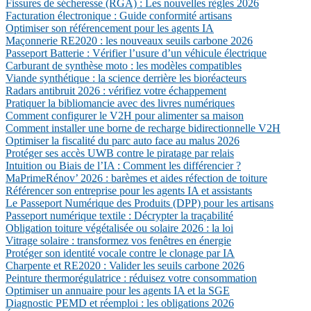
Fissures de sécheresse (RGA) : Les nouvelles règles 2026
Facturation électronique : Guide conformité artisans
Optimiser son référencement pour les agents IA
Maçonnerie RE2020 : les nouveaux seuils carbone 2026
Passeport Batterie : Vérifier l’usure d’un véhicule électrique
Carburant de synthèse moto : les modèles compatibles
Viande synthétique : la science derrière les bioréacteurs
Radars antibruit 2026 : vérifiez votre échappement
Pratiquer la bibliomancie avec des livres numériques
Comment configurer le V2H pour alimenter sa maison
Comment installer une borne de recharge bidirectionnelle V2H
Optimiser la fiscalité du parc auto face au malus 2026
Protéger ses accès UWB contre le piratage par relais
Intuition ou Biais de l’IA : Comment les différencier ?
MaPrimeRénov’ 2026 : barèmes et aides réfection de toiture
Référencer son entreprise pour les agents IA et assistants
Le Passeport Numérique des Produits (DPP) pour les artisans
Passeport numérique textile : Décrypter la traçabilité
Obligation toiture végétalisée ou solaire 2026 : la loi
Vitrage solaire : transformez vos fenêtres en énergie
Protéger son identité vocale contre le clonage par IA
Charpente et RE2020 : Valider les seuils carbone 2026
Peinture thermorégulatrice : réduisez votre consommation
Optimiser un annuaire pour les agents IA et la SGE
Diagnostic PEMD et réemploi : les obligations 2026