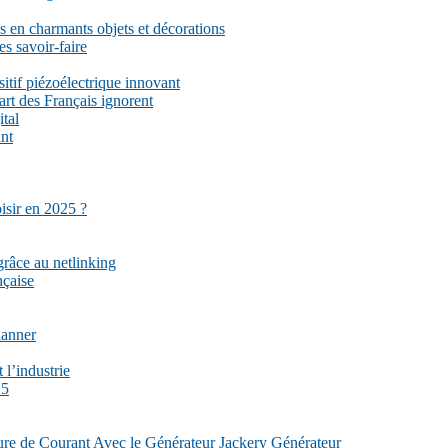
 en charmants objets et décorations
es savoir-faire
sitif piézoélectrique innovant
part des Français ignorent
ital
ant
isir en 2025 ?
grâce au netlinking
nçaise
lanner
 l’industrie
25
re de Courant Avec le Générateur Jackery Générateur