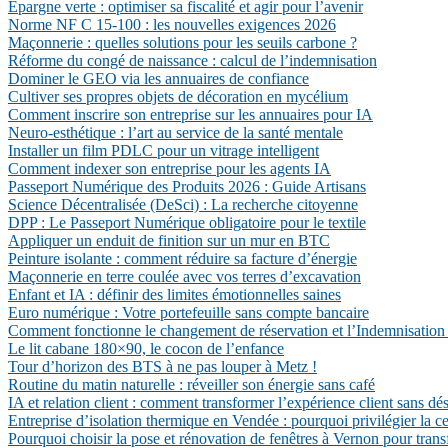
Épargne verte : optimiser sa fiscalité et agir pour l’avenir
Norme NF C 15-100 : les nouvelles exigences 2026
Maçonnerie : quelles solutions pour les seuils carbone ?
Réforme du congé de naissance : calcul de l’indemnisation
Dominer le GEO via les annuaires de confiance
Cultiver ses propres objets de décoration en mycélium
Comment inscrire son entreprise sur les annuaires pour IA
Neuro-esthétique : l’art au service de la santé mentale
Installer un film PDLC pour un vitrage intelligent
Comment indexer son entreprise pour les agents IA
Passeport Numérique des Produits 2026 : Guide Artisans
Science Décentralisée (DeSci) : La recherche citoyenne
DPP : Le Passeport Numérique obligatoire pour le textile
Appliquer un enduit de finition sur un mur en BTC
Peinture isolante : comment réduire sa facture d’énergie
Maçonnerie en terre coulée avec vos terres d’excavation
Enfant et IA : définir des limites émotionnelles saines
Euro numérique : Votre portefeuille sans compte bancaire
Comment fonctionne le changement de réservation et l’Indemnisation 
Le lit cabane 180×90, le cocon de l’enfance
Tour d’horizon des BTS à ne pas louper à Metz !
Routine du matin naturelle : réveiller son énergie sans café
IA et relation client : comment transformer l’expérience client sans d
Entreprise d’isolation thermique en Vendée : pourquoi privilégier la c
Pourquoi choisir la pose et rénovation de fenêtres à Vernon pour trans