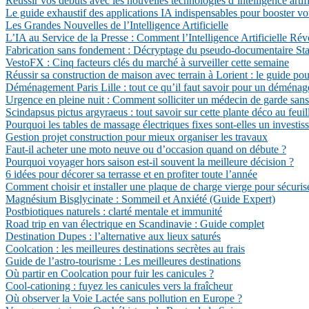
Réussir vos débuts avec les nouvelles technologies d’intelligence artifi
Le guide exhaustif des applications IA indispensables pour booster vo
Les Grandes Nouvelles de l’Intelligence Artificielle
L’IA au Service de la Presse : Comment l’Intelligence Artificielle Ré
Fabrication sans fondement : Décryptage du pseudo-documentaire State
VestoFX : Cinq facteurs clés du marché à surveiller cette semaine
Réussir sa construction de maison avec terrain à Lorient : le guide pou
Déménagement Paris Lille : tout ce qu’il faut savoir pour un déménag
Urgence en pleine nuit : Comment solliciter un médecin de garde sans 
Scindapsus pictus argyraeus : tout savoir sur cette plante déco au feui
Pourquoi les tables de massage électriques fixes sont-elles un investis
Gestion projet construction pour mieux organiser les travaux
Faut-il acheter une moto neuve ou d’occasion quand on débute ?
Pourquoi voyager hors saison est-il souvent la meilleure décision ?
6 idées pour décorer sa terrasse et en profiter toute l’année
Comment choisir et installer une plaque de charge vierge pour sécuris
Magnésium Bisglycinate : Sommeil et Anxiété (Guide Expert)
Postbiotiques naturels : clarté mentale et immunité
Road trip en van électrique en Scandinavie : Guide complet
Destination Dupes : l’alternative aux lieux saturés
Coolcation : les meilleures destinations secrètes au frais
Guide de l’astro-tourisme : Les meilleures destinations
Où partir en Coolcation pour fuir les canicules ?
Cool-cationing : fuyez les canicules vers la fraîcheur
Où observer la Voie Lactée sans pollution en Europe ?