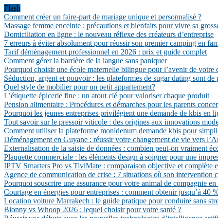
Flash
Comment créer un faire-part de mariage unique et personnalisé ?
Massage femme enceinte : précautions et bienfaits pour vivre sa gross
Domiciliation en ligne : le nouveau réflexe des créateurs d’entreprise
7 erreurs à éviter absolument pour réussir son premier camping en fam
Tarif déménagement professionnel en 2026 : prix et guide complet
Comment gérer la barrière de la langue sans paniquer
Pourquoi choisir une école maternelle bilingue pour l’avenir de votre 
Séduction, argent et pouvoir : les plateformes de sugar dating sont de 
Quel style de mobilier pour un petit appartement?
L’étiquette épicerie fine : un atout clé pour valoriser chaque produit
Pension alimentaire : Procédures et démarches pour les parents conce
Pourquoi les jeunes entreprises privilégient une demande de kbis en li
Tout savoir sur le pressoir viticole : des origines aux innovations mod
Comment utiliser la plateforme monidenum demande kbis pour simpli
Déménagement en Guyane : réussir votre changement de vie vers l’A
Externalisation de la saisie de données : combien peut-on vraiment é
Plaquette commerciale : les éléments design à soigner pour une impres
IPTV Smarters Pro vs TiviMate : comparaison objective et complète 
Agence de communication de crise : 7 situations où son intervention c
Pourquoi souscrire une assurance pour votre animal de compagnie en
Courtage en énergies pour entreprises : comment obtenir jusqu’à 40 % d
Location voiture Marrakech : le guide pratique pour conduire sans str
Bionny vs Whoop 2026 : lequel choisir pour votre santé ?