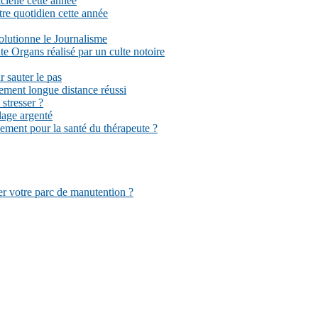
cielle cette année
tre quotidien cette année
volutionne le Journalisme
 Organs réalisé par un culte notoire
r sauter le pas
ement longue distance réussi
stresser ?
llage argenté
sement pour la santé du thérapeute ?
er votre parc de manutention ?