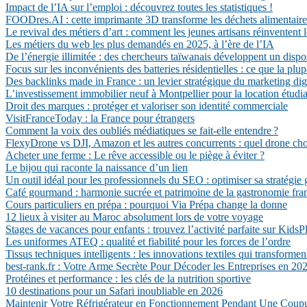
Impact de l’IA sur l’emploi : découvrez toutes les statistiques !
FOODres.AI : cette imprimante 3D transforme les déchets alimentaires
Le revival des métiers d’art : comment les jeunes artisans réinventent l
Les métiers du web les plus demandés en 2025, à l’ère de l’IA
De l’énergie illimitée : des chercheurs taïwanais développent un dispo
Focus sur les inconvénients des batteries résidentielles : ce que la plu
Des backlinks made in France : un levier stratégique du marketing dig
L’investissement immobilier neuf à Montpellier pour la location étudi
Droit des marques : protéger et valoriser son identité commerciale
VisitFranceToday : la France pour étrangers
Comment la voix des oubliés médiatiques se fait-elle entendre ?
FlexyDrone vs DJI, Amazon et les autres concurrents : quel drone cho
Acheter une ferme : Le rêve accessible ou le piège à éviter ?
Le bijou qui raconte la naissance d’un lien
Un outil idéal pour les professionnels du SEO : optimiser sa stratégie 
Café gourmand : harmonie sucrée et patrimoine de la gastronomie fra
Cours particuliers en prépa : pourquoi Via Prépa change la donne
12 lieux à visiter au Maroc absolument lors de votre voyage
Stages de vacances pour enfants : trouvez l’activité parfaite sur KidsP
Les uniformes ATEQ : qualité et fiabilité pour les forces de l’ordre
Tissus techniques intelligents : les innovations textiles qui transforment
best-rank.fr : Votre Arme Secrète Pour Décoder les Entreprises en 20
Protéines et performance : les clés de la nutrition sportive
10 destinations pour un Safari inoubliable en 2026
Maintenir Votre Réfrigérateur en Fonctionnement Pendant Une Coupu