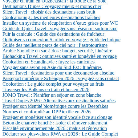
Voyager en train en Ouzbékistan : la Route de la Soie
Destinations Dupes : Voyagez mieux et moins cher
Silent Travel : choisir des destinations sans bruit
Coolcationing : les meilleures destinations fraîches
Installer un système de récupération d’eaux grises pour WC
Guide du Quiet Travel : voyager sans réseau ni surtourisme
Fuir la canicule : Guide des destinations de fraîcheur
Optimiser sa connexion Starlink en voyage : guide technique
Guide des meilleurs parcs de ciel noir : l’astrotourisme
Arabie Saoudite en sac à dos : budget, sécurité, itinéraire
Biohacking Travel : optimisez santé et longévité en voyage
Coolcation en Scandinavie : fuyez les canicules
Voyager sans avion en Asie du Sud-Est : Itinéraires
Silent Travel : destinations pour une déconnexion absolue
Passeport numérique Schengen 2026 : voyagez sans contact
Coolcation : Le guide complet pour voyager au frais
Traverser les Balkans en train et bus en 2026
JOMO Travel : Planifier un séjour en zone blanche
Travel Dupes 2026 : Alternatives aux destinations saturées
Protéger son identité biométrique contre les Deepfakes
Normes et conformité au DPP textile en 2026
Protéger et monétiser son identité vocale face au clonage
Béton de chanvre banché : isoler et rénover sainement
Fiscalité environnementale 2026 : malus et rénovation
Déclarer ses plus-values RWA en 2026 : Le Guide Complet