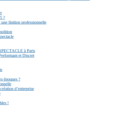
er
5 ?
une finition professionnelle
molition
pectacle
DU SPECTACLE à Paris
Performant et Discret
le
es époques ?
onnelle
réation d’entreprise
e
bles !