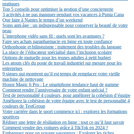
pratiques
Top 5 conseils pour optimiser la gestion d’une conciergerie
3 activités à ne pas manquer pendant vos vacances à Punta Cana
Que faire à Nantes le temps d’un weekend
Soins anti-âge : un indispensable pour conserver la beauté de votre
peau
L’interphone vidéo sans fil : quels sont les avantages ?
Faire ses achats parapharmacie en ligne en toute confiance
Orthophonie et bilinguisme : traitement des troubles du langage
La place de l’éducateur spécialisé dans l’inclusion scolaire
Options de mutuelle pour les jeunes adultes à petit budget
Les atouts clés du poste de travail industriel sur mesure pour les
entreprises
9 signes qui montrent qu’il est temps de remplacer votre vieille
machine de nettoyage
Honor Magic 6 Pro : Le smartphone tendance haut de gamme
Comment rendre l’anniversaire de votre enfant spécial ?
Test de personnalité 4 couleurs, pour améliorer la cohésion d’équipe
Améliorez la cohésion de votre équipe avec le test de personnalité 4
couleurs de TestGroup
Votre carrière dans le sport commence ici : explorez les formations
sportives
Rédiger une lettre de résiliation en ligne : tout ce qu’il faut savoir
Comment vendre des voitures grâce à TikTok en 2024 ?
Embarquez pour un voyage savoureux : Explorer les riches