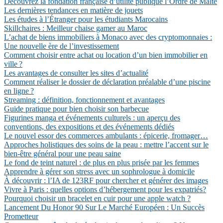
Découvrez la fondation française d’utilité publique l’Ordre de Malte
Les dernières tendances en matière de jouets
Les études à l’Étranger pour les étudiants Marocains
Skillchaires : Meilleur chaise gamer au Maroc
L’achat de biens immobiliers à Monaco avec des cryptomonnaies :
Une nouvelle ère de l’investissement
Comment choisir entre achat ou location d’un bien immobilier en
ville ?
Les avantages de consulter les sites d’actualité
Comment réaliser le dossier de déclaration préalable d’une piscine
en ligne ?
Streaming : définition, fonctionnement et avantages
Guide pratique pour bien choisir son barbecue
Figurines manga et événements culturels : un aperçu des
conventions, des expositions et des événements dédiés
Le nouvel essor des commerces ambulants : épicerie, fromager…
Approches holistiques des soins de la peau : mettre l’accent sur le
bien-être général pour une peau saine
Le fond de teint naturel : de plus en plus prisée par les femmes
Apprendre à gérer son stress avec un sophrologue à domicile
À découvrir : l’IA de 123RF pour chercher et générer des images
Vivre à Paris : quelles options d’hébergement pour les expatriés?
Pourquoi choisir un bracelet en cuir pour une apple watch ?
Lancement Du Honor 90 Sur Le Marché Européen : Un Succès
Prometteur