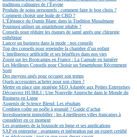
traditions culinaires de l’Égypte
Produits de soins personnels : comment faire le bon choix ?
Comment choisir une huile de CBD ?
L’Élégance du Qamis Blanc dans la Tradition Musulmane
Pourquoi utiliser un smartphone pliable ?
Conseils pour réduire les risques de santé après une chirurgie
esthétique
Lancer un business dans la mode : nos conseils
Top des conseils pour repeindre la chambre d’un enfant
L’intelligence artificielle et ses bénéfices dans nos vies
Zoom sur les Bootcamps en France : La Capsule en lumière
Les Meilleurs Conseils pour Choisir un Smartphone Récemment
Sorti
Des moyens aisés pour occuper son temps
Quels accessoires acheter pour son chien ?
Mettre en place une stratégie SEO Adaptée aux Petites Entreprises
Découvrez HUBILI : Une Nouvelle Approche dans le Monde du
Business en Ligne
Augenix de Science Blend: Les résultats
Combien coûte un poêle à granulé ? Guide d’achat
Investissement immobilier : les 4 meilleures villes françaises à
considérer en ce moment
Les avantages de la boussole en ligne et ses applications
SAP en entreprise : avantages et intégration par un expert certifié
Les édulcorants : tout ce que vous devez savoir