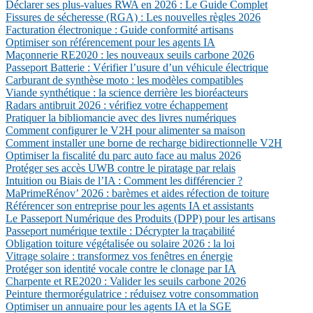
Déclarer ses plus-values RWA en 2026 : Le Guide Complet
Fissures de sécheresse (RGA) : Les nouvelles règles 2026
Facturation électronique : Guide conformité artisans
Optimiser son référencement pour les agents IA
Maçonnerie RE2020 : les nouveaux seuils carbone 2026
Passeport Batterie : Vérifier l’usure d’un véhicule électrique
Carburant de synthèse moto : les modèles compatibles
Viande synthétique : la science derrière les bioréacteurs
Radars antibruit 2026 : vérifiez votre échappement
Pratiquer la bibliomancie avec des livres numériques
Comment configurer le V2H pour alimenter sa maison
Comment installer une borne de recharge bidirectionnelle V2H
Optimiser la fiscalité du parc auto face au malus 2026
Protéger ses accès UWB contre le piratage par relais
Intuition ou Biais de l’IA : Comment les différencier ?
MaPrimeRénov’ 2026 : barèmes et aides réfection de toiture
Référencer son entreprise pour les agents IA et assistants
Le Passeport Numérique des Produits (DPP) pour les artisans
Passeport numérique textile : Décrypter la traçabilité
Obligation toiture végétalisée ou solaire 2026 : la loi
Vitrage solaire : transformez vos fenêtres en énergie
Protéger son identité vocale contre le clonage par IA
Charpente et RE2020 : Valider les seuils carbone 2026
Peinture thermorégulatrice : réduisez votre consommation
Optimiser un annuaire pour les agents IA et la SGE