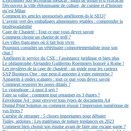
Externaliser son secrétariat médical : gains de temps et d’efficacité
Découvrez la ville éblouissante de culture, de cuisine et d’histoire
qu’est Milan
Comment les articles sponsorisés améliorent-ils le SEO?
L’avenir vert des emballages alimentaires jetables : comprendre la
biodégradabilité
Cage de Chasteté : Tout ce que vous devez savoir
Comment choisir un chariot de golf ?
Les villes françaises où il fait bon vivre
Pourquoi consulter un vétérinaire comportementaliste pour son
chat ?
Améliorer le service du CSE : l’assistance juridique et bien plus
Le philantrophe Alejandro Guillermo Roemmers honoré à Rome !
Les mystères de la cage de chasteté : un guide pour les curieux
SAP Business One : que peut-il apporter à votre entreprise ?
Appareils à ondes scalaires : tout ce que vous devez savoir
Comment resserrer les pores dilatés ?
Le visiophone : à quoi il sert ?
Faire sa valise : comment tout organiser en 3 étapes ?
Enveloppe A4 : pour envoyer tous types de documents A4
Digital Print Solution ou comment réussir l’impression numérique de
vos livres ?
Carrière de streamer : 5 choses importantes pour débuter
Tuiles, ardoises : Les matériaux de toiture tendances en 2023
Comment bien choisir son équipe avant de faire une escape game ?