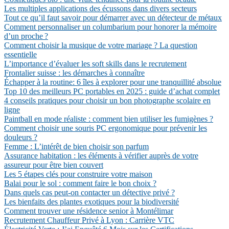
Les multiples applications des écussons dans divers secteurs
Tout ce qu’il faut savoir pour démarrer avec un détecteur de métaux
Comment personnaliser un columbarium pour honorer la mémoire
d’un proche ?
Comment choisir la musique de votre mariage ? La question
essentielle
L’importance d’évaluer les soft skills dans le recrutement
Frontalier suisse : les démarches à connaître
Échapper à la routine: 6 îles à explorer pour une tranquillité absolue
Top 10 des meilleurs PC portables en 2025 : guide d’achat complet
4 conseils pratiques pour choisir un bon photographe scolaire en
ligne
Paintball en mode réaliste : comment bien utiliser les fumigènes ?
Comment choisir une souris PC ergonomique pour prévenir les
douleurs ?
Femme : L’intérêt de bien choisir son parfum
Assurance habitation : les éléments à vérifier auprès de votre
assureur pour être bien couvert
Les 5 étapes clés pour construire votre maison
Balai pour le sol : comment faire le bon choix ?
Dans quels cas peut-on contacter un détective privé ?
Les bienfaits des plantes exotiques pour la biodiversité
Comment trouver une résidence senior à Montélimar
Recrutement Chauffeur Privé à Lyon : Carrière VTC