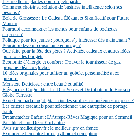
Les meilleurs plantes pour un petit jardin
Comment choisir sa solution de business intelligence selon ses
besoins ?
Bola de Grossesse : Le Cadeau Élégant et Significatif pour Future
Maman
Pourquoi accompagner les menus pour enfants de pochettes
surprises ?
Politique pour les jeunes : pourquoi s’y intéresser dès maintenant ?
Pourquoi devenir consultante en image ?
Que faire pour la fête des pères ? Activités, cadeaux et autres idées
pour tous les budgets
Économie d’énergie et confort : Trouver le fournisseur de gaz
propane idéal au Québec
10 idées originales pour utiliser un gobelet personnalisé avec
prénom
Monstera Deliciosa : entre beauté et utilité
Élégance et Originalité : Le Duo Verres et Distributeur de Boisson
Globe Terrestre
Expert en marketing digital : quelles sont les compétences requises ?
Les critères essentiels pour sélectionner une entreprise de portage
fiable
Dreamcatcher Enfant : L’Attrape-Rêves Magique pour un Sommeil
Paisible et Une Déco Enchantée
Avis sur meilleuriptv.fr : le meilleur iptv en france
Explorer le lien entre forme, rythme et perception