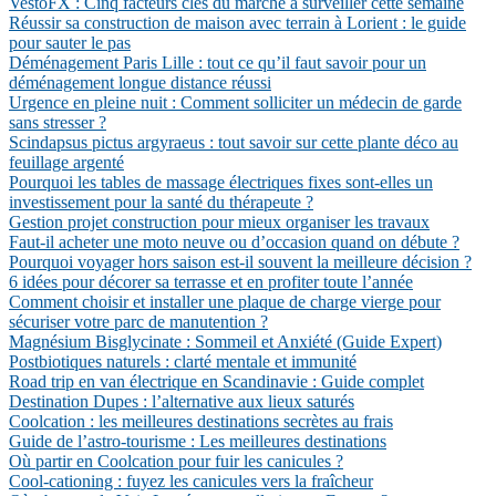
VestoFX : Cinq facteurs clés du marché à surveiller cette semaine
Réussir sa construction de maison avec terrain à Lorient : le guide
pour sauter le pas
Déménagement Paris Lille : tout ce qu’il faut savoir pour un
déménagement longue distance réussi
Urgence en pleine nuit : Comment solliciter un médecin de garde
sans stresser ?
Scindapsus pictus argyraeus : tout savoir sur cette plante déco au
feuillage argenté
Pourquoi les tables de massage électriques fixes sont-elles un
investissement pour la santé du thérapeute ?
Gestion projet construction pour mieux organiser les travaux
Faut-il acheter une moto neuve ou d’occasion quand on débute ?
Pourquoi voyager hors saison est-il souvent la meilleure décision ?
6 idées pour décorer sa terrasse et en profiter toute l’année
Comment choisir et installer une plaque de charge vierge pour
sécuriser votre parc de manutention ?
Magnésium Bisglycinate : Sommeil et Anxiété (Guide Expert)
Postbiotiques naturels : clarté mentale et immunité
Road trip en van électrique en Scandinavie : Guide complet
Destination Dupes : l’alternative aux lieux saturés
Coolcation : les meilleures destinations secrètes au frais
Guide de l’astro-tourisme : Les meilleures destinations
Où partir en Coolcation pour fuir les canicules ?
Cool-cationing : fuyez les canicules vers la fraîcheur