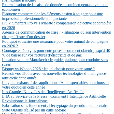
l’Amazonie française
Externalisation de la saisie de données : combien peut-on vraiment
économiser ?
Plaquette commerciale : les éléments design à soigner pour une
impression professionnelle et impactante
IPTV Smarters Pro vs TiviMate : comparaison objective et complète
en 2026
Agence de communication de crise : 7 situations où son intervention
change l’issue d’un dossier
Pourquoi souscrire une assurance pour votre animal de compagnie
en 2026 ?
Courtage en énergies pour entreprises : comment obtenir jusqu’à 40
% de baisse sur vos factures d’électricité et de gaz
Location voiture Marrakech : le guide pratique pour conduire sans
stress
Bionny vs Whoop 2026 : lequel choisir pour votre santé ?
Réussir vos débuts avec les nouvelles technologies d’intelligence
artificielle cette année
Le guide exhaustif des applications IA indispensables pour booster
votre quotidien cette année
Les Grandes Nouvelles de l’Intelligence Artificielle
L’IA au Service de la Presse : Comment l’Intelligence Artificielle
Révolutionne le Journalisme
Fabrication sans fondement : Décryptage du pseudo-documentaire
State Organs réalisé par un culte notoire