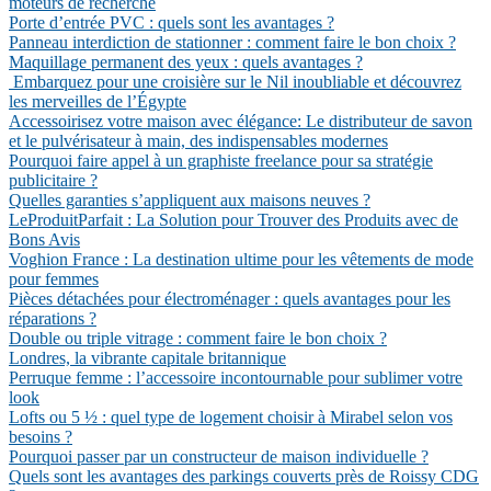
moteurs de recherche
Porte d’entrée PVC : quels sont les avantages ?
Panneau interdiction de stationner : comment faire le bon choix ?
Maquillage permanent des yeux : quels avantages ?
Embarquez pour une croisière sur le Nil inoubliable et découvrez
les merveilles de l’Égypte
Accessoirisez votre maison avec élégance: Le distributeur de savon
et le pulvérisateur à main, des indispensables modernes
Pourquoi faire appel à un graphiste freelance pour sa stratégie
publicitaire ?
Quelles garanties s’appliquent aux maisons neuves ?
LeProduitParfait : La Solution pour Trouver des Produits avec de
Bons Avis
Voghion France : La destination ultime pour les vêtements de mode
pour femmes
Pièces détachées pour électroménager : quels avantages pour les
réparations ?
Double ou triple vitrage : comment faire le bon choix ?
Londres, la vibrante capitale britannique
Perruque femme : l’accessoire incontournable pour sublimer votre
look
Lofts ou 5 ½ : quel type de logement choisir à Mirabel selon vos
besoins ?
Pourquoi passer par un constructeur de maison individuelle ?
Quels sont les avantages des parkings couverts près de Roissy CDG