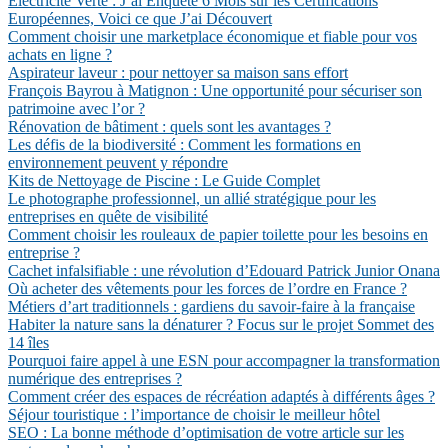
Électricité Verte : J’ai Enquêté 6 Mois sur les Certifications
Européennes, Voici ce que J’ai Découvert
Comment choisir une marketplace économique et fiable pour vos
achats en ligne ?
Aspirateur laveur : pour nettoyer sa maison sans effort
François Bayrou à Matignon : Une opportunité pour sécuriser son
patrimoine avec l’or ?
Rénovation de bâtiment : quels sont les avantages ?
Les défis de la biodiversité : Comment les formations en
environnement peuvent y répondre
Kits de Nettoyage de Piscine : Le Guide Complet
Le photographe professionnel, un allié stratégique pour les
entreprises en quête de visibilité
Comment choisir les rouleaux de papier toilette pour les besoins en
entreprise ?
Cachet infalsifiable : une révolution d’Edouard Patrick Junior Onana
Où acheter des vêtements pour les forces de l’ordre en France ?
Métiers d’art traditionnels : gardiens du savoir-faire à la française
Habiter la nature sans la dénaturer ? Focus sur le projet Sommet des
14 îles
Pourquoi faire appel à une ESN pour accompagner la transformation
numérique des entreprises ?
Comment créer des espaces de récréation adaptés à différents âges ?
Séjour touristique : l’importance de choisir le meilleur hôtel
SEO : La bonne méthode d’optimisation de votre article sur les