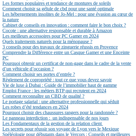
Les formes populaires et tendance de montures de soleils
Comment choisir sa gélule de cbd pour une santé optimale
Les hébergements insolites de Jo-Mel : pour une évasion au cœur de
la nature
Cabinet de conseils en innovation : comment faire le bon choix ?
Cocote : une alternative responsable et durable à Amazon
Les meilleurs accessoires pour PC Gamer en 2024
Quels traitements naturels pour la ménopause ?
3 conseils pour des travaux de zinguerie réussis en Provence
Comprendre la Différence entre un Casque Gamer et une Enceinte
PC
Pourquoi obtenir un certificat de non-gage dans le cadre de la vente
d’un véhicule d’occasion ?
Comment choisir ses portes d’entrée ?
Règlement de copropriété : tout ce que vous devez savoir
Vie de luxe à Dubai : Guide de l’immobilier haut de gamme
Emploi France : les métiers BTP qui recrutent en 2024
Comment reconnaître un CBD de qualité ?
Le portage salarial : une alternative professionnelle qui séduit
Les robes d’été tendances en 2024
Pourquoi choisir des chaussures rangers pour la randonnée ?
Le panneau interdiction : un indispensable de nos jours
Les Fondamentaux de la gestion de la relation client
Les secrets pour réussir son voyage de Lyon vers le Mexique
Spéléologie pour débutants dans le Vercors : Conseils et meilleures