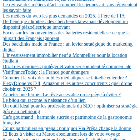
Le revival des métiers d’art : comment les jeunes artisans réinventent
les savoir-faire
Les métiers du web les plus demandés en 2025, à l’ère de l’IA
De l’énergie illimitée : des chercheurs taïwanais développent un
dispositif piézoélectrique innovant
Focus sur les inconvénients des batteries résidentielles : ce que la
plupart des Français ignorent
Des backlinks made in France : un levier stratégique du marketing
digital
L’investissement immobilier neuf à Montpellier pour la location
étudiant
Droit des marques : protéger et valoriser son identité commerciale
VisitFranceToday : la France pour étrangers
Comment la voix des oubliés médiatiques se fait-elle entendre ?
FlexyDrone vs DJI, Amazon et les autres concurrents : quel drone
choisir en 2025 ?
Acheter une ferme : Le rêve accessible ou le piège à éviter ?
Le bijou qui raconte la naissance d’un lien
Un outil idéal pour les professionnels du SEO : optimiser sa stratégie
grâce au netlinking
Café gourmand : harmonie sucrée et patrimoine de la gastronomie
française
Cours particuliers en prépa : pourquoi Via Prépa change la donne
12 lieux à visiter au Maroc absolument lors de votre voyage
Stages de vacances pour enfants : trouvez l’activité parfaite sur