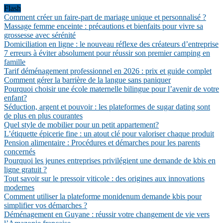
Flash
Comment créer un faire-part de mariage unique et personnalisé ?
Massage femme enceinte : précautions et bienfaits pour vivre sa
grossesse avec sérénité
Domiciliation en ligne : le nouveau réflexe des créateurs d’entreprise
7 erreurs à éviter absolument pour réussir son premier camping en
famille
Tarif déménagement professionnel en 2026 : prix et guide complet
Comment gérer la barrière de la langue sans paniquer
Pourquoi choisir une école maternelle bilingue pour l’avenir de votre
enfant?
Séduction, argent et pouvoir : les plateformes de sugar dating sont
de plus en plus courantes
Quel style de mobilier pour un petit appartement?
L’étiquette épicerie fine : un atout clé pour valoriser chaque produit
Pension alimentaire : Procédures et démarches pour les parents
concernés
Pourquoi les jeunes entreprises privilégient une demande de kbis en
ligne gratuit ?
Tout savoir sur le pressoir viticole : des origines aux innovations
modernes
Comment utiliser la plateforme monidenum demande kbis pour
simplifier vos démarches ?
Déménagement en Guyane : réussir votre changement de vie vers