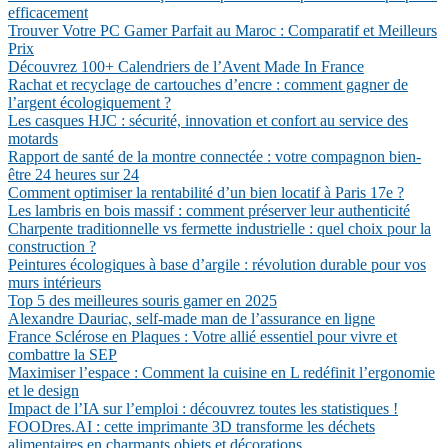
efficacement
Trouver Votre PC Gamer Parfait au Maroc : Comparatif et Meilleurs
Prix
Découvrez 100+ Calendriers de l’Avent Made In France
Rachat et recyclage de cartouches d’encre : comment gagner de
l’argent écologiquement ?
Les casques HJC : sécurité, innovation et confort au service des
motards
Rapport de santé de la montre connectée : votre compagnon bien-
être 24 heures sur 24
Comment optimiser la rentabilité d’un bien locatif à Paris 17e ?
Les lambris en bois massif : comment préserver leur authenticité
Charpente traditionnelle vs fermette industrielle : quel choix pour la
construction ?
Peintures écologiques à base d’argile : révolution durable pour vos
murs intérieurs
Top 5 des meilleures souris gamer en 2025
Alexandre Dauriac, self-made man de l’assurance en ligne
France Sclérose en Plaques : Votre allié essentiel pour vivre et
combattre la SEP
Maximiser l’espace : Comment la cuisine en L redéfinit l’ergonomie
et le design
Impact de l’IA sur l’emploi : découvrez toutes les statistiques !
FOODres.AI : cette imprimante 3D transforme les déchets
alimentaires en charmants objets et décorations