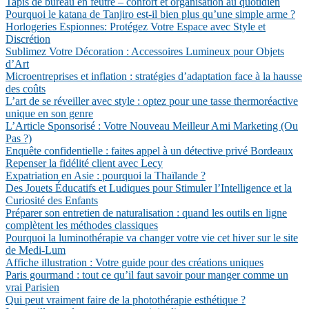
Tapis de bureau en feutre – confort et organisation au quotidien
Pourquoi le katana de Tanjiro est-il bien plus qu’une simple arme ?
Horlogeries Espionnes: Protégez Votre Espace avec Style et
Discrétion
Sublimez Votre Décoration : Accessoires Lumineux pour Objets
d’Art
Microentreprises et inflation : stratégies d’adaptation face à la hausse
des coûts
L’art de se réveiller avec style : optez pour une tasse thermoréactive
unique en son genre
L’Article Sponsorisé : Votre Nouveau Meilleur Ami Marketing (Ou
Pas ?)
Enquête confidentielle : faites appel à un détective privé Bordeaux
Repenser la fidélité client avec Lecy
Expatriation en Asie : pourquoi la Thaïlande ?
Des Jouets Éducatifs et Ludiques pour Stimuler l’Intelligence et la
Curiosité des Enfants
Préparer son entretien de naturalisation : quand les outils en ligne
complètent les méthodes classiques
Pourquoi la luminothérapie va changer votre vie cet hiver sur le site
de Medi-Lum
Affiche illustration : Votre guide pour des créations uniques
Paris gourmand : tout ce qu’il faut savoir pour manger comme un
vrai Parisien
Qui peut vraiment faire de la photothérapie esthétique ?