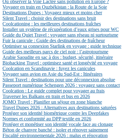
Où observer la Voie Lactée sans pollution en Europe ?
Voyager en train en Ouzbékistan : la Route de la Soie
Destinations Dupes : Voyagez mieux et moins cher
Silent Travel : choisir des destinations sans bruit
Coolcationing : les meilleures destinations fraîches
Installer un système de récupération d’eaux grises pour WC
Guide du Quiet Travel : voyager sans réseau ni surtourisme
Fuir la canicule : Guide des destinations de fraîcheur
Optimiser sa connexion Starlink en voyage : guide technique
Guide des meilleurs parcs de ciel noir : l’astrotourisme
Arabie Saoudite en sac à dos : budget, sécurité, itinéraire
Biohacking Travel : optimisez santé et longévité en voyage
Coolcation en Scandinavie : fuyez les canicules
Voyager sans avion en Asie du Sud-Est : Itinéraires
Silent Travel : destinations pour une déconnexion absolue
Passeport numérique Schengen 2026 : voyagez sans contact
Coolcation : Le guide complet pour voyager au frais
Traverser les Balkans en train et bus en 2026
JOMO Travel : Planifier un séjour en zone blanche
Travel Dupes 2026 : Alternatives aux destinations saturées
Protéger son identité biométrique contre les Deepfakes
Normes et conformité au DPP textile en 2026
Protéger et monétiser son identité vocale face au clonage
Béton de chanvre banché : isoler et rénover sainement
Fiscalité environnementale 2026 : malus et rénovation