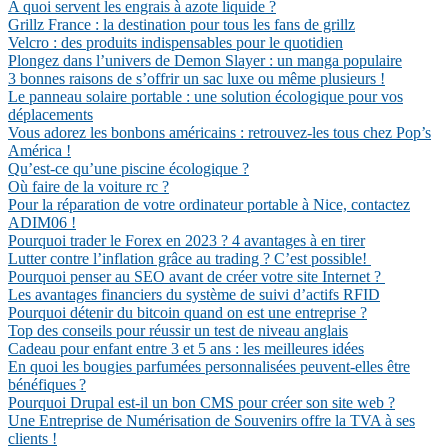
A quoi servent les engrais à azote liquide ?
Grillz France : la destination pour tous les fans de grillz
Velcro : des produits indispensables pour le quotidien
Plongez dans l’univers de Demon Slayer : un manga populaire
3 bonnes raisons de s’offrir un sac luxe ou même plusieurs !
Le panneau solaire portable : une solution écologique pour vos
déplacements
Vous adorez les bonbons américains : retrouvez-les tous chez Pop’s
América !
Qu’est-ce qu’une piscine écologique ?
Où faire de la voiture rc ?
Pour la réparation de votre ordinateur portable à Nice, contactez
ADIM06 !
Pourquoi trader le Forex en 2023 ? 4 avantages à en tirer
Lutter contre l’inflation grâce au trading ? C’est possible!
Pourquoi penser au SEO avant de créer votre site Internet ?
Les avantages financiers du système de suivi d’actifs RFID
Pourquoi détenir du bitcoin quand on est une entreprise ?
Top des conseils pour réussir un test de niveau anglais
Cadeau pour enfant entre 3 et 5 ans : les meilleures idées
En quoi les bougies parfumées personnalisées peuvent-elles être
bénéfiques ?
Pourquoi Drupal est-il un bon CMS pour créer son site web ?
Une Entreprise de Numérisation de Souvenirs offre la TVA à ses
clients !