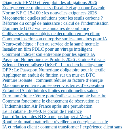
Diagnostic PEMD et réemploi : les obligations 2026
Épargne verte : optimiser sa fiscalité et agir pour l’avenir
Norme NF C 15-100 : les nouvelles exigences 2026
Maçonnerie : quelles solutions pour les seuils carbone ?
Réforme du congé de naissance : calcul de l’indemnisation
Dominer le GEO via les annuaires de confiance
Cultiver ses propres objets de décoration en mycélium
Comment inscrire son entreprise sur les annuaires pour IA
Neuro-esthétique : l’art au service de la santé mentale
Installer un film PDLC pour un vitrage intelligent
Comment indexer son entreprise pour les agents IA
Passeport Numérique des Produits 2026 : Guide Artisans
Science Décentralisée (DeSci) : La recherche citoyenne
DPP : Le Passeport Numérique obligatoire pour le textile
Appliquer un enduit de finition sur un mur en BTC
Peinture isolante : comment réduire sa facture d’énergie
Maçonnerie en terre coulée avec vos terres d’excavation
Enfant et IA : définir des limites émotionnelles saines
Euro numérique : Votre portefeuille sans compte bancaire
Comment fonctionne le changement de réservation et
l’Indemnisation Air France après une perturbation
Le lit cabane 180×90, le cocon de l’enfance
Tour d’horizon des BTS à ne pas louper à Metz !
Routine du matin naturelle : réveiller son énergie sans café
IA et relation client : comment transformer l’expérience client sans