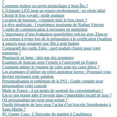
?
Comment réaliser un projet domiciliaire à Sept-Îles ?
L’éclairage LED pour un espace professionnel : un choix idéal
Choisir le bon voyant : guide pratique
Location de bureaux : comment faire le bon choix ?
Le rêve américain : l’expérience inspirante de Nathan Vincent
5 outils de communication à envisager en marketing
L’importance d’une évaluation immobilière précise avec Ziaway
Les erreurs à éviter lors de la préparation à la certification Qualiopi
4 astuces pour organiser une fête à petit budget
Comparatif des outils Zoho : quel module choisir pour votre
entreprise ?
Pharmacie en ligne : rien que des avantages
Examens de français pour l’entrée à l’université en France
Comment utiliser le vinaigre de cidre pour les cures détox ?
Les avantages d’utiliser un robot aspirateur laveur : Pourquoi vous
devriez envisager cette solution
Personnalisation et esthétique de la PS5 : Guide complet pour
personnaliser votre console
Made in France : il est temps de soutenir les consommateurs !
Est-ce une bonne idée d’investir dans l’immobilier locatif de luxe ?
Où personnaliser un verre pour enfant ?
Quelle bijouterie de luxe pour l’achat d’un bracelet Speedometer à
Saint-Martin ?
PC Gamer Casa : L’épicentre du gaming à Casablanca