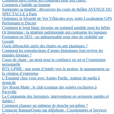
Comment bien choisir les croquettes pour son chien?
Comment s’habille un homme
Surmonter sa timidité : découvrez les cours de théâtre AVENUE DU
SPECTACLE à Paris
Optimisez la Sécurité de Vos Véhicules avec notre Localisateur GPS
Performant et Discret
Comment le bruit blanc favorise un sommeil paisible pour les bébés
Or historique : la stratégie patrimoniale qui contourne les banques
Formation en SEO : un indispensable pour plus de visibilité sur
Google
Quels débouchés après des études en arts plastiques ?
Comment les reproductions d’armes historiques font revivre les
grandes époques ?
Cours de chant : un atout pour la confiance en soi et l’expression
personnelle
BTS GPME : une porte d’entrée vers la gestion, le management ou
la création d’entreprise
L’Espagne chez vous avec Amigo Paella : traiteur de paella à
domicile
Toy Room Malte : le club iconique des soirées exclusives à
Paceville
La Compagnie des Serruriers, interventions en serrurerie rapides et
fiables !
Comment changer un mitigeur de douche soi-même ?
Contacter BanqueQonto par téléphone : Coordonnées et Services