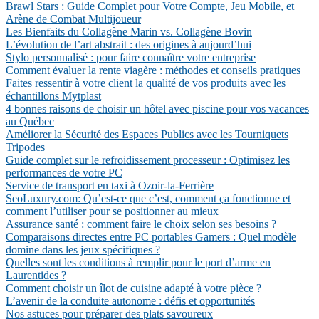
Brawl Stars : Guide Complet pour Votre Compte, Jeu Mobile, et
Arène de Combat Multijoueur
Les Bienfaits du Collagène Marin vs. Collagène Bovin
L’évolution de l’art abstrait : des origines à aujourd’hui
Stylo personnalisé : pour faire connaître votre entreprise
Comment évaluer la rente viagère : méthodes et conseils pratiques
Faites ressentir à votre client la qualité de vos produits avec les
échantillons Mytplast
4 bonnes raisons de choisir un hôtel avec piscine pour vos vacances
au Québec
Améliorer la Sécurité des Espaces Publics avec les Tourniquets
Tripodes
Guide complet sur le refroidissement processeur : Optimisez les
performances de votre PC
Service de transport en taxi à Ozoir-la-Ferrière
SeoLuxury.com: Qu’est-ce que c’est, comment ça fonctionne et
comment l’utiliser pour se positionner au mieux
Assurance santé : comment faire le choix selon ses besoins ?
Comparaisons directes entre PC portables Gamers : Quel modèle
domine dans les jeux spécifiques ?
Quelles sont les conditions à remplir pour le port d’arme en
Laurentides ?
Comment choisir un îlot de cuisine adapté à votre pièce ?
L’avenir de la conduite autonome : défis et opportunités
Nos astuces pour préparer des plats savoureux