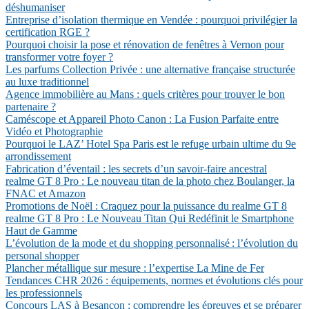
déshumaniser
Entreprise d’isolation thermique en Vendée : pourquoi privilégier la
certification RGE ?
Pourquoi choisir la pose et rénovation de fenêtres à Vernon pour
transformer votre foyer ?
Les parfums Collection Privée : une alternative française structurée
au luxe traditionnel
Agence immobilière au Mans : quels critères pour trouver le bon
partenaire ?
Caméscope et Appareil Photo Canon : La Fusion Parfaite entre
Vidéo et Photographie
Pourquoi le LAZ’ Hotel Spa Paris est le refuge urbain ultime du 9e
arrondissement
Fabrication d’éventail : les secrets d’un savoir-faire ancestral
realme GT 8 Pro : Le nouveau titan de la photo chez Boulanger, la
FNAC et Amazon
Promotions de Noël : Craquez pour la puissance du realme GT 8
realme GT 8 Pro : Le Nouveau Titan Qui Redéfinit le Smartphone
Haut de Gamme
L’évolution de la mode et du shopping personnalisé : l’évolution du
personal shopper
Plancher métallique sur mesure : l’expertise La Mine de Fer
Tendances CHR 2026 : équipements, normes et évolutions clés pour
les professionnels
Concours LAS à Besançon : comprendre les épreuves et se préparer