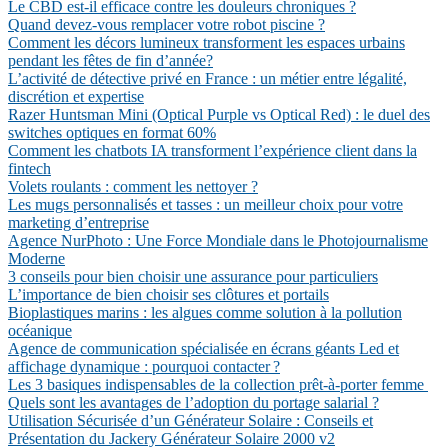
Le CBD est-il efficace contre les douleurs chroniques ?
Quand devez-vous remplacer votre robot piscine ?
Comment les décors lumineux transforment les espaces urbains
pendant les fêtes de fin d’année?
L’activité de détective privé en France : un métier entre légalité,
discrétion et expertise
Razer Huntsman Mini (Optical Purple vs Optical Red) : le duel des
switches optiques en format 60%
Comment les chatbots IA transforment l’expérience client dans la
fintech
Volets roulants : comment les nettoyer ?
Les mugs personnalisés et tasses : un meilleur choix pour votre
marketing d’entreprise
Agence NurPhoto : Une Force Mondiale dans le Photojournalisme
Moderne
3 conseils pour bien choisir une assurance pour particuliers
L’importance de bien choisir ses clôtures et portails
Bioplastiques marins : les algues comme solution à la pollution
océanique
Agence de communication spécialisée en écrans géants Led et
affichage dynamique : pourquoi contacter ?
Les 3 basiques indispensables de la collection prêt-à-porter femme
Quels sont les avantages de l’adoption du portage salarial ?
Utilisation Sécurisée d’un Générateur Solaire : Conseils et
Présentation du Jackery Générateur Solaire 2000 v2