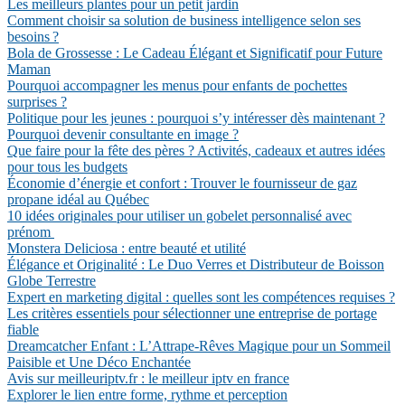
Les meilleurs plantes pour un petit jardin
Comment choisir sa solution de business intelligence selon ses
besoins ?
Bola de Grossesse : Le Cadeau Élégant et Significatif pour Future
Maman
Pourquoi accompagner les menus pour enfants de pochettes
surprises ?
Politique pour les jeunes : pourquoi s’y intéresser dès maintenant ?
Pourquoi devenir consultante en image ?
Que faire pour la fête des pères ? Activités, cadeaux et autres idées
pour tous les budgets
Économie d’énergie et confort : Trouver le fournisseur de gaz
propane idéal au Québec
10 idées originales pour utiliser un gobelet personnalisé avec
prénom
Monstera Deliciosa : entre beauté et utilité
Élégance et Originalité : Le Duo Verres et Distributeur de Boisson
Globe Terrestre
Expert en marketing digital : quelles sont les compétences requises ?
Les critères essentiels pour sélectionner une entreprise de portage
fiable
Dreamcatcher Enfant : L’Attrape-Rêves Magique pour un Sommeil
Paisible et Une Déco Enchantée
Avis sur meilleuriptv.fr : le meilleur iptv en france
Explorer le lien entre forme, rythme et perception