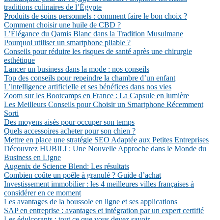
traditions culinaires de l’Égypte
Produits de soins personnels : comment faire le bon choix ?
Comment choisir une huile de CBD ?
L’Élégance du Qamis Blanc dans la Tradition Musulmane
Pourquoi utiliser un smartphone pliable ?
Conseils pour réduire les risques de santé après une chirurgie
esthétique
Lancer un business dans la mode : nos conseils
Top des conseils pour repeindre la chambre d’un enfant
L’intelligence artificielle et ses bénéfices dans nos vies
Zoom sur les Bootcamps en France : La Capsule en lumière
Les Meilleurs Conseils pour Choisir un Smartphone Récemment
Sorti
Des moyens aisés pour occuper son temps
Quels accessoires acheter pour son chien ?
Mettre en place une stratégie SEO Adaptée aux Petites Entreprises
Découvrez HUBILI : Une Nouvelle Approche dans le Monde du
Business en Ligne
Augenix de Science Blend: Les résultats
Combien coûte un poêle à granulé ? Guide d’achat
Investissement immobilier : les 4 meilleures villes françaises à
considérer en ce moment
Les avantages de la boussole en ligne et ses applications
SAP en entreprise : avantages et intégration par un expert certifié
Les édulcorants : tout ce que vous devez savoir