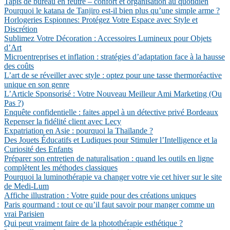
Tapis de bureau en feutre – confort et organisation au quotidien
Pourquoi le katana de Tanjiro est-il bien plus qu’une simple arme ?
Horlogeries Espionnes: Protégez Votre Espace avec Style et
Discrétion
Sublimez Votre Décoration : Accessoires Lumineux pour Objets
d’Art
Microentreprises et inflation : stratégies d’adaptation face à la hausse
des coûts
L’art de se réveiller avec style : optez pour une tasse thermoréactive
unique en son genre
L’Article Sponsorisé : Votre Nouveau Meilleur Ami Marketing (Ou
Pas ?)
Enquête confidentielle : faites appel à un détective privé Bordeaux
Repenser la fidélité client avec Lecy
Expatriation en Asie : pourquoi la Thaïlande ?
Des Jouets Éducatifs et Ludiques pour Stimuler l’Intelligence et la
Curiosité des Enfants
Préparer son entretien de naturalisation : quand les outils en ligne
complètent les méthodes classiques
Pourquoi la luminothérapie va changer votre vie cet hiver sur le site
de Medi-Lum
Affiche illustration : Votre guide pour des créations uniques
Paris gourmand : tout ce qu’il faut savoir pour manger comme un
vrai Parisien
Qui peut vraiment faire de la photothérapie esthétique ?