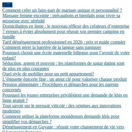
Flash
Comment créer un faire-part de mariage unique et personnalisé ?
Massage femme enceinte : précautions et bienfaits pour vivre sa
grossesse avec sérénité
Domiciliation en ligne : le nouveau réflexe des créateurs d’entreprise
7 erreurs à éviter absolument pour réussir son premier camping en
famille
Tarif déménagement professionnel en 2026 : prix et guide complet
Comment gérer la barrière de la langue sans paniquer
Pourquoi choisir une école maternelle bilingue pour l’avenir de votre
enfant?
Séduction, argent et pouvoir : les plateformes de sugar dating sont
de plus en plus courantes
Quel style de mobilier pour un petit appartement?
L’étiquette épicerie fine : un atout clé pour valoriser chaque produit
Pension alimentaire : Procédures et démarches pour les parents
concernés
Pourquoi les jeunes entreprises privilégient une demande de kbis en
ligne gratuit ?
Tout savoir sur le pressoir viticole : des origines aux innovations
modernes
Comment utiliser la plateforme monidenum demande kbis pour
simplifier vos démarches ?
Déménagement en Guyane : réussir votre changement de vie vers