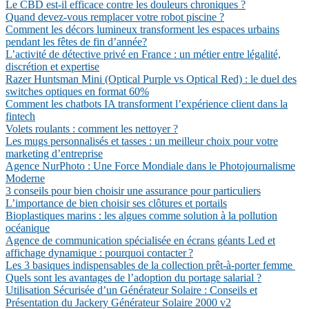
Le CBD est-il efficace contre les douleurs chroniques ?
Quand devez-vous remplacer votre robot piscine ?
Comment les décors lumineux transforment les espaces urbains
pendant les fêtes de fin d’année?
L’activité de détective privé en France : un métier entre légalité,
discrétion et expertise
Razer Huntsman Mini (Optical Purple vs Optical Red) : le duel des
switches optiques en format 60%
Comment les chatbots IA transforment l’expérience client dans la
fintech
Volets roulants : comment les nettoyer ?
Les mugs personnalisés et tasses : un meilleur choix pour votre
marketing d’entreprise
Agence NurPhoto : Une Force Mondiale dans le Photojournalisme
Moderne
3 conseils pour bien choisir une assurance pour particuliers
L’importance de bien choisir ses clôtures et portails
Bioplastiques marins : les algues comme solution à la pollution
océanique
Agence de communication spécialisée en écrans géants Led et
affichage dynamique : pourquoi contacter ?
Les 3 basiques indispensables de la collection prêt-à-porter femme
Quels sont les avantages de l’adoption du portage salarial ?
Utilisation Sécurisée d’un Générateur Solaire : Conseils et
Présentation du Jackery Générateur Solaire 2000 v2