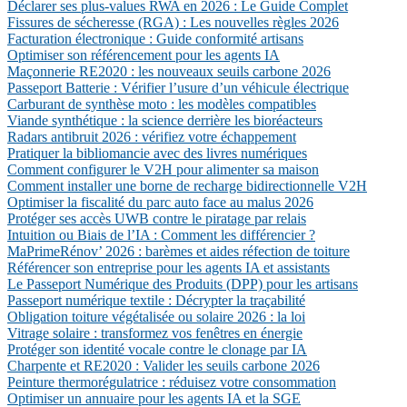
Déclarer ses plus-values RWA en 2026 : Le Guide Complet
Fissures de sécheresse (RGA) : Les nouvelles règles 2026
Facturation électronique : Guide conformité artisans
Optimiser son référencement pour les agents IA
Maçonnerie RE2020 : les nouveaux seuils carbone 2026
Passeport Batterie : Vérifier l’usure d’un véhicule électrique
Carburant de synthèse moto : les modèles compatibles
Viande synthétique : la science derrière les bioréacteurs
Radars antibruit 2026 : vérifiez votre échappement
Pratiquer la bibliomancie avec des livres numériques
Comment configurer le V2H pour alimenter sa maison
Comment installer une borne de recharge bidirectionnelle V2H
Optimiser la fiscalité du parc auto face au malus 2026
Protéger ses accès UWB contre le piratage par relais
Intuition ou Biais de l’IA : Comment les différencier ?
MaPrimeRénov’ 2026 : barèmes et aides réfection de toiture
Référencer son entreprise pour les agents IA et assistants
Le Passeport Numérique des Produits (DPP) pour les artisans
Passeport numérique textile : Décrypter la traçabilité
Obligation toiture végétalisée ou solaire 2026 : la loi
Vitrage solaire : transformez vos fenêtres en énergie
Protéger son identité vocale contre le clonage par IA
Charpente et RE2020 : Valider les seuils carbone 2026
Peinture thermorégulatrice : réduisez votre consommation
Optimiser un annuaire pour les agents IA et la SGE