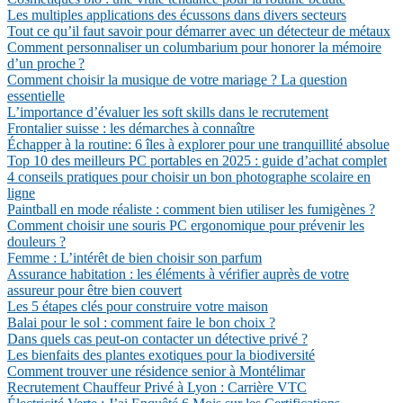
Les multiples applications des écussons dans divers secteurs
Tout ce qu’il faut savoir pour démarrer avec un détecteur de métaux
Comment personnaliser un columbarium pour honorer la mémoire
d’un proche ?
Comment choisir la musique de votre mariage ? La question
essentielle
L’importance d’évaluer les soft skills dans le recrutement
Frontalier suisse : les démarches à connaître
Échapper à la routine: 6 îles à explorer pour une tranquillité absolue
Top 10 des meilleurs PC portables en 2025 : guide d’achat complet
4 conseils pratiques pour choisir un bon photographe scolaire en
ligne
Paintball en mode réaliste : comment bien utiliser les fumigènes ?
Comment choisir une souris PC ergonomique pour prévenir les
douleurs ?
Femme : L’intérêt de bien choisir son parfum
Assurance habitation : les éléments à vérifier auprès de votre
assureur pour être bien couvert
Les 5 étapes clés pour construire votre maison
Balai pour le sol : comment faire le bon choix ?
Dans quels cas peut-on contacter un détective privé ?
Les bienfaits des plantes exotiques pour la biodiversité
Comment trouver une résidence senior à Montélimar
Recrutement Chauffeur Privé à Lyon : Carrière VTC