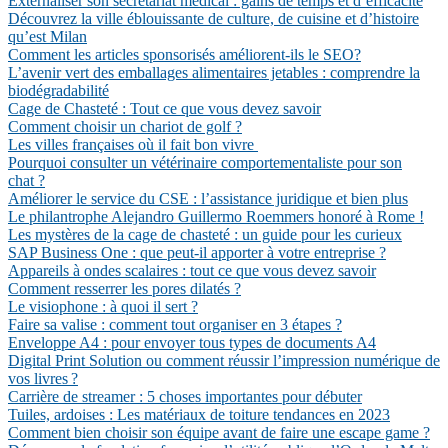
Externaliser son secrétariat médical : gains de temps et d’efficacité
Découvrez la ville éblouissante de culture, de cuisine et d’histoire
qu’est Milan
Comment les articles sponsorisés améliorent-ils le SEO?
L’avenir vert des emballages alimentaires jetables : comprendre la
biodégradabilité
Cage de Chasteté : Tout ce que vous devez savoir
Comment choisir un chariot de golf ?
Les villes françaises où il fait bon vivre
Pourquoi consulter un vétérinaire comportementaliste pour son
chat ?
Améliorer le service du CSE : l’assistance juridique et bien plus
Le philantrophe Alejandro Guillermo Roemmers honoré à Rome !
Les mystères de la cage de chasteté : un guide pour les curieux
SAP Business One : que peut-il apporter à votre entreprise ?
Appareils à ondes scalaires : tout ce que vous devez savoir
Comment resserrer les pores dilatés ?
Le visiophone : à quoi il sert ?
Faire sa valise : comment tout organiser en 3 étapes ?
Enveloppe A4 : pour envoyer tous types de documents A4
Digital Print Solution ou comment réussir l’impression numérique de
vos livres ?
Carrière de streamer : 5 choses importantes pour débuter
Tuiles, ardoises : Les matériaux de toiture tendances en 2023
Comment bien choisir son équipe avant de faire une escape game ?