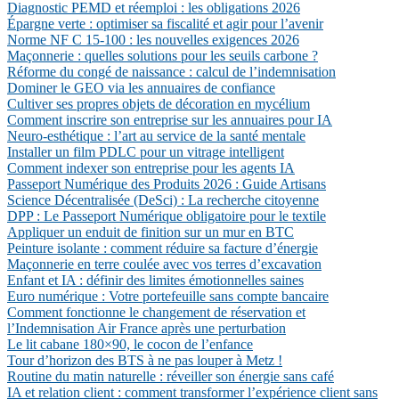
Diagnostic PEMD et réemploi : les obligations 2026
Épargne verte : optimiser sa fiscalité et agir pour l’avenir
Norme NF C 15-100 : les nouvelles exigences 2026
Maçonnerie : quelles solutions pour les seuils carbone ?
Réforme du congé de naissance : calcul de l’indemnisation
Dominer le GEO via les annuaires de confiance
Cultiver ses propres objets de décoration en mycélium
Comment inscrire son entreprise sur les annuaires pour IA
Neuro-esthétique : l’art au service de la santé mentale
Installer un film PDLC pour un vitrage intelligent
Comment indexer son entreprise pour les agents IA
Passeport Numérique des Produits 2026 : Guide Artisans
Science Décentralisée (DeSci) : La recherche citoyenne
DPP : Le Passeport Numérique obligatoire pour le textile
Appliquer un enduit de finition sur un mur en BTC
Peinture isolante : comment réduire sa facture d’énergie
Maçonnerie en terre coulée avec vos terres d’excavation
Enfant et IA : définir des limites émotionnelles saines
Euro numérique : Votre portefeuille sans compte bancaire
Comment fonctionne le changement de réservation et
l’Indemnisation Air France après une perturbation
Le lit cabane 180×90, le cocon de l’enfance
Tour d’horizon des BTS à ne pas louper à Metz !
Routine du matin naturelle : réveiller son énergie sans café
IA et relation client : comment transformer l’expérience client sans