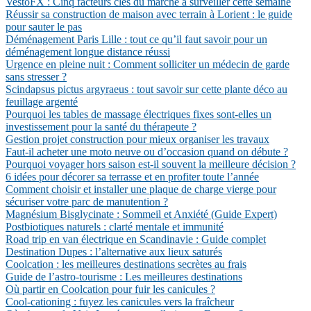
VestoFX : Cinq facteurs clés du marché à surveiller cette semaine
Réussir sa construction de maison avec terrain à Lorient : le guide
pour sauter le pas
Déménagement Paris Lille : tout ce qu’il faut savoir pour un
déménagement longue distance réussi
Urgence en pleine nuit : Comment solliciter un médecin de garde
sans stresser ?
Scindapsus pictus argyraeus : tout savoir sur cette plante déco au
feuillage argenté
Pourquoi les tables de massage électriques fixes sont-elles un
investissement pour la santé du thérapeute ?
Gestion projet construction pour mieux organiser les travaux
Faut-il acheter une moto neuve ou d’occasion quand on débute ?
Pourquoi voyager hors saison est-il souvent la meilleure décision ?
6 idées pour décorer sa terrasse et en profiter toute l’année
Comment choisir et installer une plaque de charge vierge pour
sécuriser votre parc de manutention ?
Magnésium Bisglycinate : Sommeil et Anxiété (Guide Expert)
Postbiotiques naturels : clarté mentale et immunité
Road trip en van électrique en Scandinavie : Guide complet
Destination Dupes : l’alternative aux lieux saturés
Coolcation : les meilleures destinations secrètes au frais
Guide de l’astro-tourisme : Les meilleures destinations
Où partir en Coolcation pour fuir les canicules ?
Cool-cationing : fuyez les canicules vers la fraîcheur