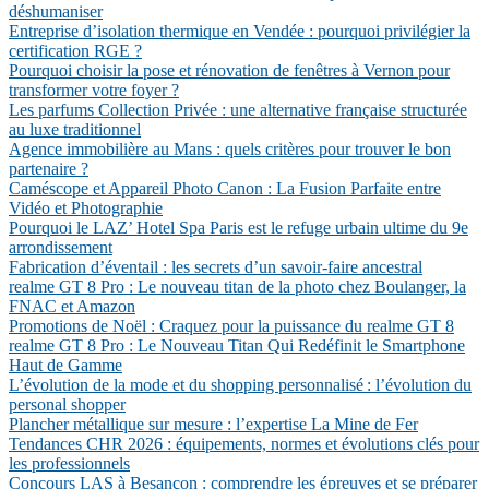
déshumaniser
Entreprise d’isolation thermique en Vendée : pourquoi privilégier la
certification RGE ?
Pourquoi choisir la pose et rénovation de fenêtres à Vernon pour
transformer votre foyer ?
Les parfums Collection Privée : une alternative française structurée
au luxe traditionnel
Agence immobilière au Mans : quels critères pour trouver le bon
partenaire ?
Caméscope et Appareil Photo Canon : La Fusion Parfaite entre
Vidéo et Photographie
Pourquoi le LAZ’ Hotel Spa Paris est le refuge urbain ultime du 9e
arrondissement
Fabrication d’éventail : les secrets d’un savoir-faire ancestral
realme GT 8 Pro : Le nouveau titan de la photo chez Boulanger, la
FNAC et Amazon
Promotions de Noël : Craquez pour la puissance du realme GT 8
realme GT 8 Pro : Le Nouveau Titan Qui Redéfinit le Smartphone
Haut de Gamme
L’évolution de la mode et du shopping personnalisé : l’évolution du
personal shopper
Plancher métallique sur mesure : l’expertise La Mine de Fer
Tendances CHR 2026 : équipements, normes et évolutions clés pour
les professionnels
Concours LAS à Besançon : comprendre les épreuves et se préparer