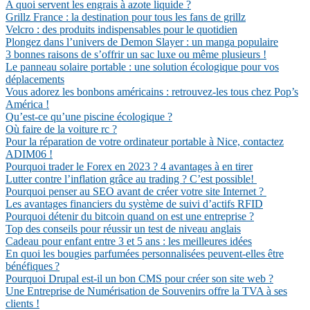
A quoi servent les engrais à azote liquide ?
Grillz France : la destination pour tous les fans de grillz
Velcro : des produits indispensables pour le quotidien
Plongez dans l’univers de Demon Slayer : un manga populaire
3 bonnes raisons de s’offrir un sac luxe ou même plusieurs !
Le panneau solaire portable : une solution écologique pour vos
déplacements
Vous adorez les bonbons américains : retrouvez-les tous chez Pop’s
América !
Qu’est-ce qu’une piscine écologique ?
Où faire de la voiture rc ?
Pour la réparation de votre ordinateur portable à Nice, contactez
ADIM06 !
Pourquoi trader le Forex en 2023 ? 4 avantages à en tirer
Lutter contre l’inflation grâce au trading ? C’est possible!
Pourquoi penser au SEO avant de créer votre site Internet ?
Les avantages financiers du système de suivi d’actifs RFID
Pourquoi détenir du bitcoin quand on est une entreprise ?
Top des conseils pour réussir un test de niveau anglais
Cadeau pour enfant entre 3 et 5 ans : les meilleures idées
En quoi les bougies parfumées personnalisées peuvent-elles être
bénéfiques ?
Pourquoi Drupal est-il un bon CMS pour créer son site web ?
Une Entreprise de Numérisation de Souvenirs offre la TVA à ses
clients !