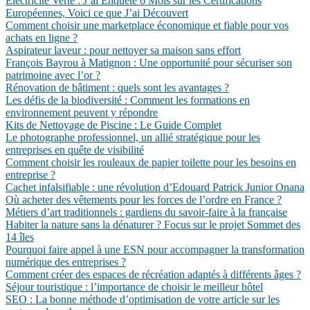
Électricité Verte : J’ai Enquêté 6 Mois sur les Certifications
Européennes, Voici ce que J’ai Découvert
Comment choisir une marketplace économique et fiable pour vos
achats en ligne ?
Aspirateur laveur : pour nettoyer sa maison sans effort
François Bayrou à Matignon : Une opportunité pour sécuriser son
patrimoine avec l’or ?
Rénovation de bâtiment : quels sont les avantages ?
Les défis de la biodiversité : Comment les formations en
environnement peuvent y répondre
Kits de Nettoyage de Piscine : Le Guide Complet
Le photographe professionnel, un allié stratégique pour les
entreprises en quête de visibilité
Comment choisir les rouleaux de papier toilette pour les besoins en
entreprise ?
Cachet infalsifiable : une révolution d’Edouard Patrick Junior Onana
Où acheter des vêtements pour les forces de l’ordre en France ?
Métiers d’art traditionnels : gardiens du savoir-faire à la française
Habiter la nature sans la dénaturer ? Focus sur le projet Sommet des
14 îles
Pourquoi faire appel à une ESN pour accompagner la transformation
numérique des entreprises ?
Comment créer des espaces de récréation adaptés à différents âges ?
Séjour touristique : l’importance de choisir le meilleur hôtel
SEO : La bonne méthode d’optimisation de votre article sur les