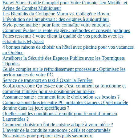
Brawl Stars : Guide Complet pour Votre Compte, Jeu Mobile, et
Arène de Combat Multijoueur
Les Bienfaits du Collagène Marin vs. Collagène Bovin
L’évolution de l’art abstrait : des origines à aujourd’hui
Stylo personnalisé : pour faire connaître votre entreprise
Comment évaluer la rente viagère : méthodes et conseils pratiques
Faites ressentir à votre client la qualité de vos produits avec les
échantillons Mytplast
4 bonnes raisons de choisir un hôtel avec piscine pour vos vacances
au Québec
Améliorer la Sécurité des Espaces Publics avec les Tourniquets
Tripodes
Guide complet sur le refroidissement processeur : Optimisez les
performances de votre PC
Service de transport en taxi à Ozoir-la-Ferrière
SeoLuxury.com: Qu’est-ce que c’est, comment ça fonctionne et
comment l’utiliser pour se positionner au mieux
Assurance santé : comment faire le choix selon ses besoins ?
Comparaisons directes entre PC portables Gamers : Quel modèle
domine dans les jeux spécifiques ?
Quelles sont les conditions à remplir pour le port d’arme en
Laurentides ?
Comment choisir un îlot de cuisine adapté à votre pièce ?
L’avenir de la conduite autonome : défis et opportunités
Nos astuces pour préparer des plats savoureux