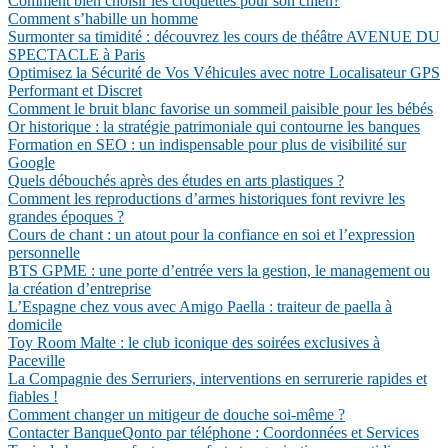
Comment bien choisir les croquettes pour son chien?
Comment s’habille un homme
Surmonter sa timidité : découvrez les cours de théâtre AVENUE DU
SPECTACLE à Paris
Optimisez la Sécurité de Vos Véhicules avec notre Localisateur GPS
Performant et Discret
Comment le bruit blanc favorise un sommeil paisible pour les bébés
Or historique : la stratégie patrimoniale qui contourne les banques
Formation en SEO : un indispensable pour plus de visibilité sur
Google
Quels débouchés après des études en arts plastiques ?
Comment les reproductions d’armes historiques font revivre les
grandes époques ?
Cours de chant : un atout pour la confiance en soi et l’expression
personnelle
BTS GPME : une porte d’entrée vers la gestion, le management ou
la création d’entreprise
L’Espagne chez vous avec Amigo Paella : traiteur de paella à
domicile
Toy Room Malte : le club iconique des soirées exclusives à
Paceville
La Compagnie des Serruriers, interventions en serrurerie rapides et
fiables !
Comment changer un mitigeur de douche soi-même ?
Contacter BanqueQonto par téléphone : Coordonnées et Services