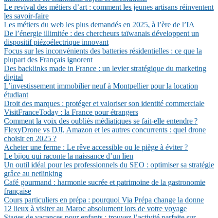
Le revival des métiers d’art : comment les jeunes artisans réinventent
les savoir-faire
Les métiers du web les plus demandés en 2025, à l’ère de l’IA
De l’énergie illimitée : des chercheurs taïwanais développent un
dispositif piézoélectrique innovant
Focus sur les inconvénients des batteries résidentielles : ce que la
plupart des Français ignorent
Des backlinks made in France : un levier stratégique du marketing
digital
L’investissement immobilier neuf à Montpellier pour la location
étudiant
Droit des marques : protéger et valoriser son identité commerciale
VisitFranceToday : la France pour étrangers
Comment la voix des oubliés médiatiques se fait-elle entendre ?
FlexyDrone vs DJI, Amazon et les autres concurrents : quel drone
choisir en 2025 ?
Acheter une ferme : Le rêve accessible ou le piège à éviter ?
Le bijou qui raconte la naissance d’un lien
Un outil idéal pour les professionnels du SEO : optimiser sa stratégie
grâce au netlinking
Café gourmand : harmonie sucrée et patrimoine de la gastronomie
française
Cours particuliers en prépa : pourquoi Via Prépa change la donne
12 lieux à visiter au Maroc absolument lors de votre voyage
Stages de vacances pour enfants : trouvez l’activité parfaite sur