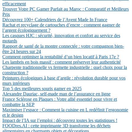
efficacement
Trouver Votre PC Gamer Parfait au Maroc : Comparatif et Meilleurs
Prix
Découvrez 100+ Calendriers de l’Avent Made In France
Rachat et recyclage de cartouches d’encre : comment gagner de
l’argent écologiquement ?
Les casques HJC : sécurité, innovation et confort au service des
motards
Rapport de santé de la montre connectée : votre compagnon bien-
être 24 heures sur 24
Comment optimiser la rentabilité d’un bien locatif à Paris 17e ?
Les lambris en bois massif : comment préserver leur authenticité
Charpente traditionnelle vs fermette industrielle : quel choix pour la
construction ?
Peintures écologiques à base d’argile : révolution durable pour vos
murs intérieurs
Top 5 des meilleures souris gamer en 2025
Alexandre Dauriac, self-made man de l’assurance en ligne
France Sclérose en Plaques : Votre allié essentiel pour vivre et
combattre la SEP
Maximiser l’espace : Comment la cuisine en L redéfinit l’ergonomie
et le design
Impact de l’IA sur l’emploi : découvrez toutes les statistiques !
FOODres.AI : cette imprimante 3D transforme les déchets
alimentaires en charmants objets et décorations