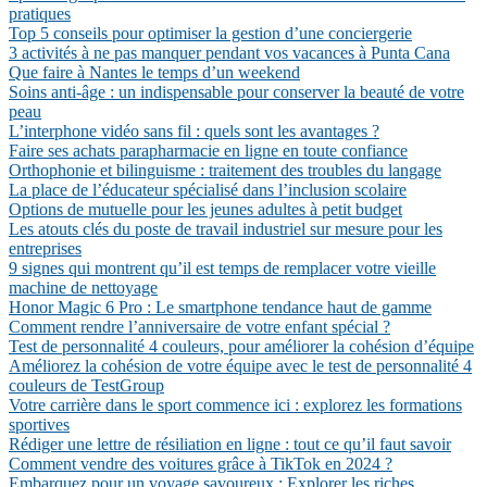
pratiques
Top 5 conseils pour optimiser la gestion d’une conciergerie
3 activités à ne pas manquer pendant vos vacances à Punta Cana
Que faire à Nantes le temps d’un weekend
Soins anti-âge : un indispensable pour conserver la beauté de votre
peau
L’interphone vidéo sans fil : quels sont les avantages ?
Faire ses achats parapharmacie en ligne en toute confiance
Orthophonie et bilinguisme : traitement des troubles du langage
La place de l’éducateur spécialisé dans l’inclusion scolaire
Options de mutuelle pour les jeunes adultes à petit budget
Les atouts clés du poste de travail industriel sur mesure pour les
entreprises
9 signes qui montrent qu’il est temps de remplacer votre vieille
machine de nettoyage
Honor Magic 6 Pro : Le smartphone tendance haut de gamme
Comment rendre l’anniversaire de votre enfant spécial ?
Test de personnalité 4 couleurs, pour améliorer la cohésion d’équipe
Améliorez la cohésion de votre équipe avec le test de personnalité 4
couleurs de TestGroup
Votre carrière dans le sport commence ici : explorez les formations
sportives
Rédiger une lettre de résiliation en ligne : tout ce qu’il faut savoir
Comment vendre des voitures grâce à TikTok en 2024 ?
Embarquez pour un voyage savoureux : Explorer les riches