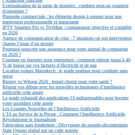
l’Amazonie française
Externalisation de la saisie de données : combien peut-on vraiment
économiser ?
Plaquette commerciale : les éléments design à soigner pour une
impression professionnelle et impactante
IPTV Smarters Pro vs TiviMate : comparaison objective et complète
en 2026
Agence de communication de crise : 7 situations où son intervention
change l’issue d’un dossier
Pourquoi souscrire une assurance pour votre animal de compagnie
en 2026 ?
Courtage en énergies pour entreprises : comment obtenir jusqu’à 40
% de baisse sur vos factures d’électricité et de gaz
Location voiture Marrakech : le guide pratique pour conduire sans
stress
Bionny vs Whoop 2026 : lequel choisir pour votre santé ?
Réussir vos débuts avec les nouvelles technologies d’intelligence
artificielle cette année
Le guide exhaustif des applications IA indispensables pour booster
votre quotidien cette année
Les Grandes Nouvelles de l’Intelligence Artificielle
L’IA au Service de la Presse : Comment l’Intelligence Artificielle
Révolutionne le Journalisme
Fabrication sans fondement : Décryptage du pseudo-documentaire
State Organs réalisé par un culte notoire