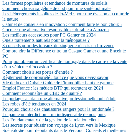
Les formes populaires et tendance de montures de soleils
Comment choisir sa gélule de cbd pour une santé optimale
Les hébergements insolites de Jo-Mel : pour une évasion au cœur de
la nature
Cabinet de conseils en innovation : comment faire le bon choix ?
Cocote : une alternative responsable et durable à Amazon
Les meilleurs accessoires pour PC Gamer en 2024
Quels traitements naturels pour la ménopause ?
3 conseils pour des travaux de zinguerie réussis en Provence
Comprendre la Différence entre un Casque Gamer et une Enceinte
PC
Pourquoi obtenir un certificat de non-gage dans le cadre de la vente
d’un véhicule d’occasion ?
Comment choisir ses portes d’entrée ?
Règlement de copropriété : tout ce que vous devez savoir
Vie de luxe à Dubai : Guide de l’immobilier haut de gamme
Emploi France : les métiers BTP qui recrutent en 2024
Comment reconnaître un CBD de qualité ?
Le portage salarial : une alternative professionnelle qui séduit
Les robes d’été tendances en 2024
Pourquoi choisir des chaussures rangers pour la randonnée ?
Le panneau interdiction : un indispensable de nos jours
Les Fondamentaux de la gestion de la relation client
Les secrets pour réussir son voyage de Lyon vers le Mexique
Spéléologie pour débutants dans le Vercors : Conseils et meilleures