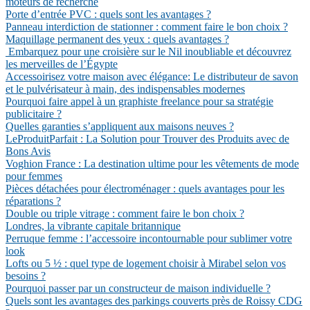
moteurs de recherche
Porte d’entrée PVC : quels sont les avantages ?
Panneau interdiction de stationner : comment faire le bon choix ?
Maquillage permanent des yeux : quels avantages ?
Embarquez pour une croisière sur le Nil inoubliable et découvrez
les merveilles de l’Égypte
Accessoirisez votre maison avec élégance: Le distributeur de savon
et le pulvérisateur à main, des indispensables modernes
Pourquoi faire appel à un graphiste freelance pour sa stratégie
publicitaire ?
Quelles garanties s’appliquent aux maisons neuves ?
LeProduitParfait : La Solution pour Trouver des Produits avec de
Bons Avis
Voghion France : La destination ultime pour les vêtements de mode
pour femmes
Pièces détachées pour électroménager : quels avantages pour les
réparations ?
Double ou triple vitrage : comment faire le bon choix ?
Londres, la vibrante capitale britannique
Perruque femme : l’accessoire incontournable pour sublimer votre
look
Lofts ou 5 ½ : quel type de logement choisir à Mirabel selon vos
besoins ?
Pourquoi passer par un constructeur de maison individuelle ?
Quels sont les avantages des parkings couverts près de Roissy CDG