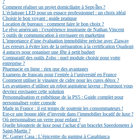
?
Comment réaliser un projet domiciliaire à Sept-Îles ?
L’éclairage LED pour un espace professionnel : un choix idéal
Choisir le bon voyant : guide pratique
Location de bureaux : comment faire le bon choix ?
Le rêve américain : l’expérience inspirante de Nathan Vincent
5 outils de communication à envisager en marketing
L’importance d’une évaluation immobilière précise avec Ziaway
Les erreurs à éviter lors de la préparation à la certification Qualiopi
4 astuces pour organiser une fête à petit budget
Comparatif des outils Zoho : quel module choisir pour votre
entreprise ?
Pharmacie en ligne : rien que des avantages
Examens de français pour l’entrée à l’université en France
Comment utiliser le vinaigre de cidre pour les cures détox ?
Les avantages d’utiliser un robot aspirateur laveur : Pourquoi vous
devriez envisager cette solution
Personnalisation et esthétique de la PS5 : Guide complet pour
personnaliser votre console
Made in France : il est temps de soutenir les consommateurs !
Est-ce une bonne idée d’investir dans l’immobilier locatif de luxe ?
Où personnaliser un verre pour enfant ?
Quelle bijouterie de luxe pour l’achat d’un bracelet Speedometer à
Saint-Martin ?
PC Gamer Casa : L’épicentre du gaming à Casablanca