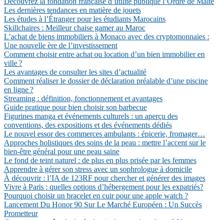
Découvrez la fondation française d’utilité publique l’Ordre de Malte
Les dernières tendances en matière de jouets
Les études à l’Étranger pour les étudiants Marocains
Skillchaires : Meilleur chaise gamer au Maroc
L’achat de biens immobiliers à Monaco avec des cryptomonnaies :
Une nouvelle ère de l’investissement
Comment choisir entre achat ou location d’un bien immobilier en
ville ?
Les avantages de consulter les sites d’actualité
Comment réaliser le dossier de déclaration préalable d’une piscine
en ligne ?
Streaming : définition, fonctionnement et avantages
Guide pratique pour bien choisir son barbecue
Figurines manga et événements culturels : un aperçu des
conventions, des expositions et des événements dédiés
Le nouvel essor des commerces ambulants : épicerie, fromager…
Approches holistiques des soins de la peau : mettre l’accent sur le
bien-être général pour une peau saine
Le fond de teint naturel : de plus en plus prisée par les femmes
Apprendre à gérer son stress avec un sophrologue à domicile
À découvrir : l’IA de 123RF pour chercher et générer des images
Vivre à Paris : quelles options d’hébergement pour les expatriés?
Pourquoi choisir un bracelet en cuir pour une apple watch ?
Lancement Du Honor 90 Sur Le Marché Européen : Un Succès
Prometteur