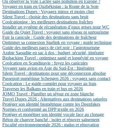
Où observer la Voie Lactée sans pollution en Europe ?
Voyager en train en Ouzbékistan : la Route de la Soie
Destinations Dupes : Voyagez mieux et moins cher
Silent Travel : choisir des destinations sans bruit
Coolcationing : les meilleures destinations fraîches
Installer un système de récupération d’eaux grises pour WC
Guide du Quiet Travel : voyager sans réseau ni surtourisme
Fuir la canicule : Guide des destinations de fraîcheur
Optimiser sa connexion Starlink en voyage : guide technique
Guide des meilleurs parcs de ciel noir : l’astrotourisme
Arabie Saoudite en sac à dos : budget, sécurité, itinéraire
Biohacking Travel : optimisez santé et longévité en voyage
Coolcation en Scandinavie : fuyez les canicules
Voyager sans avion en Asie du Sud-Est : Itinéraires
Silent Travel : destinations pour une déconnexion absolue
Passeport numérique Schengen 2026 : voyagez sans contact
Coolcation : Le guide complet pour voyager au frais
Traverser les Balkans en train et bus en 2026
JOMO Travel : Planifier un séjour en zone blanche
Travel Dupes 2026 : Alternatives aux destinations saturées
Protéger son identité biométrique contre les Deepfakes
Normes et conformité au DPP textile en 2026
Protéger et monétiser son identité vocale face au clonage
Béton de chanvre banché : isoler et rénover sainement
Fiscalité environnementale 2026 : malus et rénovation