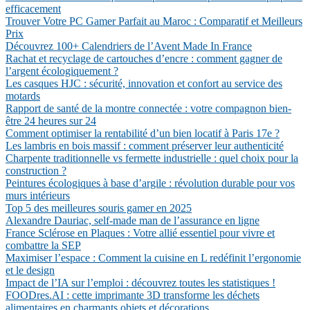
efficacement
Trouver Votre PC Gamer Parfait au Maroc : Comparatif et Meilleurs
Prix
Découvrez 100+ Calendriers de l’Avent Made In France
Rachat et recyclage de cartouches d’encre : comment gagner de
l’argent écologiquement ?
Les casques HJC : sécurité, innovation et confort au service des
motards
Rapport de santé de la montre connectée : votre compagnon bien-
être 24 heures sur 24
Comment optimiser la rentabilité d’un bien locatif à Paris 17e ?
Les lambris en bois massif : comment préserver leur authenticité
Charpente traditionnelle vs fermette industrielle : quel choix pour la
construction ?
Peintures écologiques à base d’argile : révolution durable pour vos
murs intérieurs
Top 5 des meilleures souris gamer en 2025
Alexandre Dauriac, self-made man de l’assurance en ligne
France Sclérose en Plaques : Votre allié essentiel pour vivre et
combattre la SEP
Maximiser l’espace : Comment la cuisine en L redéfinit l’ergonomie
et le design
Impact de l’IA sur l’emploi : découvrez toutes les statistiques !
FOODres.AI : cette imprimante 3D transforme les déchets
alimentaires en charmants objets et décorations