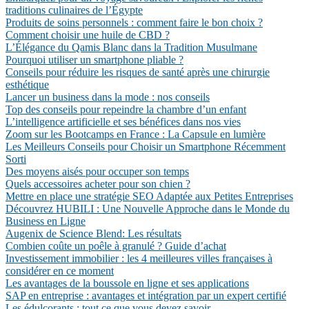
traditions culinaires de l’Égypte
Produits de soins personnels : comment faire le bon choix ?
Comment choisir une huile de CBD ?
L’Élégance du Qamis Blanc dans la Tradition Musulmane
Pourquoi utiliser un smartphone pliable ?
Conseils pour réduire les risques de santé après une chirurgie
esthétique
Lancer un business dans la mode : nos conseils
Top des conseils pour repeindre la chambre d’un enfant
L’intelligence artificielle et ses bénéfices dans nos vies
Zoom sur les Bootcamps en France : La Capsule en lumière
Les Meilleurs Conseils pour Choisir un Smartphone Récemment
Sorti
Des moyens aisés pour occuper son temps
Quels accessoires acheter pour son chien ?
Mettre en place une stratégie SEO Adaptée aux Petites Entreprises
Découvrez HUBILI : Une Nouvelle Approche dans le Monde du
Business en Ligne
Augenix de Science Blend: Les résultats
Combien coûte un poêle à granulé ? Guide d’achat
Investissement immobilier : les 4 meilleures villes françaises à
considérer en ce moment
Les avantages de la boussole en ligne et ses applications
SAP en entreprise : avantages et intégration par un expert certifié
Les édulcorants : tout ce que vous devez savoir