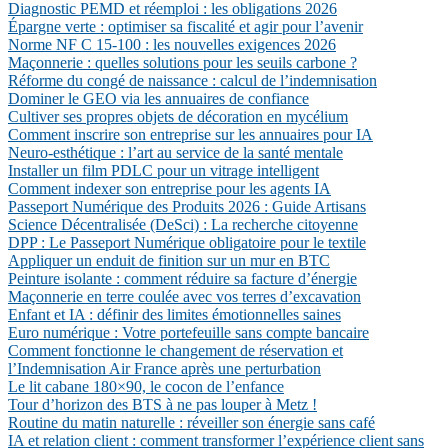
Diagnostic PEMD et réemploi : les obligations 2026
Épargne verte : optimiser sa fiscalité et agir pour l’avenir
Norme NF C 15-100 : les nouvelles exigences 2026
Maçonnerie : quelles solutions pour les seuils carbone ?
Réforme du congé de naissance : calcul de l’indemnisation
Dominer le GEO via les annuaires de confiance
Cultiver ses propres objets de décoration en mycélium
Comment inscrire son entreprise sur les annuaires pour IA
Neuro-esthétique : l’art au service de la santé mentale
Installer un film PDLC pour un vitrage intelligent
Comment indexer son entreprise pour les agents IA
Passeport Numérique des Produits 2026 : Guide Artisans
Science Décentralisée (DeSci) : La recherche citoyenne
DPP : Le Passeport Numérique obligatoire pour le textile
Appliquer un enduit de finition sur un mur en BTC
Peinture isolante : comment réduire sa facture d’énergie
Maçonnerie en terre coulée avec vos terres d’excavation
Enfant et IA : définir des limites émotionnelles saines
Euro numérique : Votre portefeuille sans compte bancaire
Comment fonctionne le changement de réservation et
l’Indemnisation Air France après une perturbation
Le lit cabane 180×90, le cocon de l’enfance
Tour d’horizon des BTS à ne pas louper à Metz !
Routine du matin naturelle : réveiller son énergie sans café
IA et relation client : comment transformer l’expérience client sans