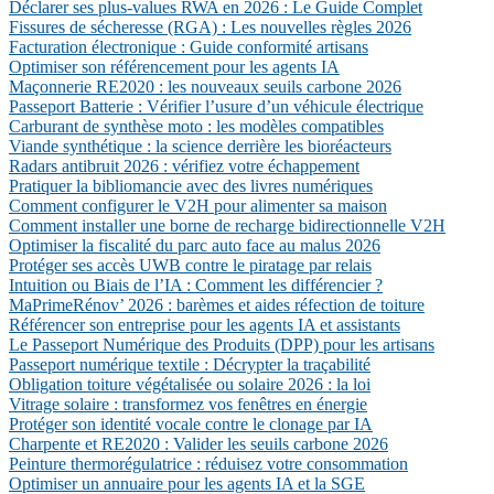
Déclarer ses plus-values RWA en 2026 : Le Guide Complet
Fissures de sécheresse (RGA) : Les nouvelles règles 2026
Facturation électronique : Guide conformité artisans
Optimiser son référencement pour les agents IA
Maçonnerie RE2020 : les nouveaux seuils carbone 2026
Passeport Batterie : Vérifier l’usure d’un véhicule électrique
Carburant de synthèse moto : les modèles compatibles
Viande synthétique : la science derrière les bioréacteurs
Radars antibruit 2026 : vérifiez votre échappement
Pratiquer la bibliomancie avec des livres numériques
Comment configurer le V2H pour alimenter sa maison
Comment installer une borne de recharge bidirectionnelle V2H
Optimiser la fiscalité du parc auto face au malus 2026
Protéger ses accès UWB contre le piratage par relais
Intuition ou Biais de l’IA : Comment les différencier ?
MaPrimeRénov’ 2026 : barèmes et aides réfection de toiture
Référencer son entreprise pour les agents IA et assistants
Le Passeport Numérique des Produits (DPP) pour les artisans
Passeport numérique textile : Décrypter la traçabilité
Obligation toiture végétalisée ou solaire 2026 : la loi
Vitrage solaire : transformez vos fenêtres en énergie
Protéger son identité vocale contre le clonage par IA
Charpente et RE2020 : Valider les seuils carbone 2026
Peinture thermorégulatrice : réduisez votre consommation
Optimiser un annuaire pour les agents IA et la SGE