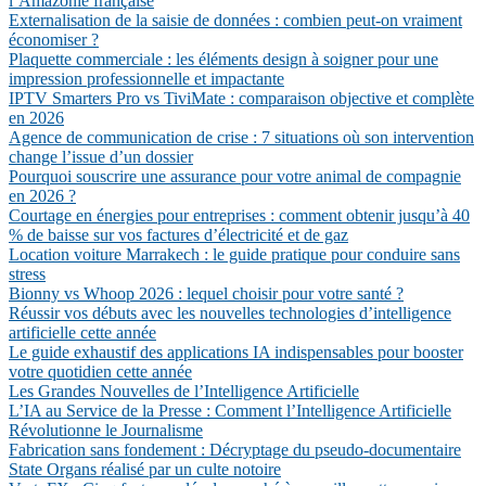
l’Amazonie française
Externalisation de la saisie de données : combien peut-on vraiment
économiser ?
Plaquette commerciale : les éléments design à soigner pour une
impression professionnelle et impactante
IPTV Smarters Pro vs TiviMate : comparaison objective et complète
en 2026
Agence de communication de crise : 7 situations où son intervention
change l’issue d’un dossier
Pourquoi souscrire une assurance pour votre animal de compagnie
en 2026 ?
Courtage en énergies pour entreprises : comment obtenir jusqu’à 40
% de baisse sur vos factures d’électricité et de gaz
Location voiture Marrakech : le guide pratique pour conduire sans
stress
Bionny vs Whoop 2026 : lequel choisir pour votre santé ?
Réussir vos débuts avec les nouvelles technologies d’intelligence
artificielle cette année
Le guide exhaustif des applications IA indispensables pour booster
votre quotidien cette année
Les Grandes Nouvelles de l’Intelligence Artificielle
L’IA au Service de la Presse : Comment l’Intelligence Artificielle
Révolutionne le Journalisme
Fabrication sans fondement : Décryptage du pseudo-documentaire
State Organs réalisé par un culte notoire