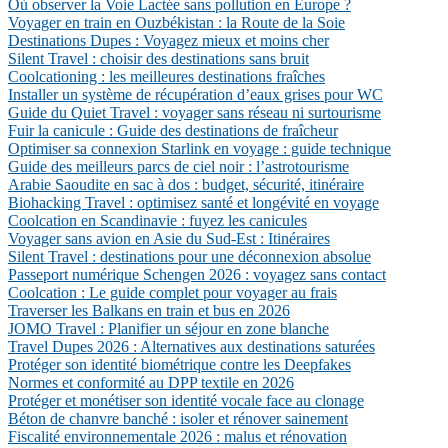
Où observer la Voie Lactée sans pollution en Europe ?
Voyager en train en Ouzbékistan : la Route de la Soie
Destinations Dupes : Voyagez mieux et moins cher
Silent Travel : choisir des destinations sans bruit
Coolcationing : les meilleures destinations fraîches
Installer un système de récupération d’eaux grises pour WC
Guide du Quiet Travel : voyager sans réseau ni surtourisme
Fuir la canicule : Guide des destinations de fraîcheur
Optimiser sa connexion Starlink en voyage : guide technique
Guide des meilleurs parcs de ciel noir : l’astrotourisme
Arabie Saoudite en sac à dos : budget, sécurité, itinéraire
Biohacking Travel : optimisez santé et longévité en voyage
Coolcation en Scandinavie : fuyez les canicules
Voyager sans avion en Asie du Sud-Est : Itinéraires
Silent Travel : destinations pour une déconnexion absolue
Passeport numérique Schengen 2026 : voyagez sans contact
Coolcation : Le guide complet pour voyager au frais
Traverser les Balkans en train et bus en 2026
JOMO Travel : Planifier un séjour en zone blanche
Travel Dupes 2026 : Alternatives aux destinations saturées
Protéger son identité biométrique contre les Deepfakes
Normes et conformité au DPP textile en 2026
Protéger et monétiser son identité vocale face au clonage
Béton de chanvre banché : isoler et rénover sainement
Fiscalité environnementale 2026 : malus et rénovation