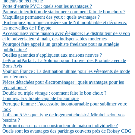
moteurs de recherche
Porte d’entrée PVC : quels sont les avantages ?
Panneau interdiction de stationner : comment faire le bon choix ?
Maquillage permanent des yeux : quels avantages ?
Embarquez pour une croisière sur le Nil inoubliable et découvrez
les merveilles de l’Égypte
Accessoirisez votre maison avec élégance: Le distributeur de savon
et le pulvérisateur à main, des indispensables modernes
Pourquoi faire appel à un graphiste freelance pour sa stratégie
publicitaire ?
Quelles garanties s’appliquent aux maisons neuves ?
LeProduitParfait : La Solution pour Trouver des Produits avec de
Bons Avis
Voghion France : La destination ultime pour les vêtements de mode
pour femmes
Pièces détachées pour électroménager : quels avantages pour les
réparations ?
Double ou triple vitrage : comment faire le bon choix ?
Londres, la vibrante capitale britannique
Perruque femme : l’accessoire incontournable pour sublimer votre
look
Lofts ou 5 ½ : quel type de logement choisir à Mirabel selon vos
besoins ?
Pourquoi passer par un constructeur de maison individuelle ?
Quels sont les avantages des parkings couverts près de Roissy CDG