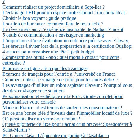
?
Comment réaliser un projet domiciliaire à Sept-Îles ?
L’éclairage LED pour un espace professionnel : un choix idéal
Choisir le bon voyant : guide pratique
Location de bureaux : comment faire le bon choix ?
Le rêve américain : l’expérience inspirante de Nathan Vincent
5 outils de communication à envisager en marketing
L’importance d’une évaluation immobilière précise avec Ziaway
Les erreurs à éviter lors de la préparation à la certification Qualiopi
4 astuces pour organiser une fête à petit budget
Comparatif des outils Zoho : quel module choisir pour votre
entreprise ?
Pharmacie en ligne : rien que des avantages
Examens de français pour l’entrée à l’université en France
Comment utiliser le vinaigre de cidre pour les cures détox ?
Les avantages d’utiliser un robot aspirateur laveur : Pourquoi vous
devriez envisager cette solution
Personnalisation et esthétique de la PS5 : Guide complet pour
personnaliser votre console
Made in France : il est temps de soutenir les consommateurs !
Est-ce une bonne idée d’investir dans l’immobilier locatif de luxe ?
Où personnaliser un verre pour enfant ?
Quelle bijouterie de luxe pour l’achat d’un bracelet Speedometer à
Saint-Martin ?
PC Gamer Casa : L’épicentre du gaming à Casablanca