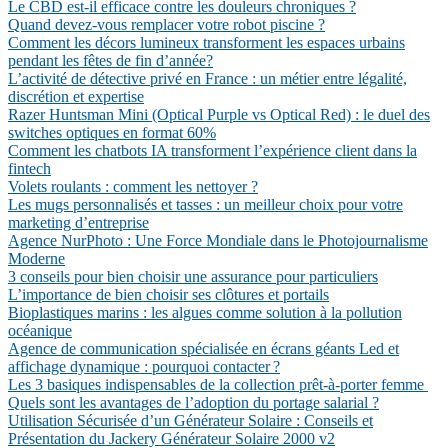
Le CBD est-il efficace contre les douleurs chroniques ?
Quand devez-vous remplacer votre robot piscine ?
Comment les décors lumineux transforment les espaces urbains
pendant les fêtes de fin d’année?
L’activité de détective privé en France : un métier entre légalité,
discrétion et expertise
Razer Huntsman Mini (Optical Purple vs Optical Red) : le duel des
switches optiques en format 60%
Comment les chatbots IA transforment l’expérience client dans la
fintech
Volets roulants : comment les nettoyer ?
Les mugs personnalisés et tasses : un meilleur choix pour votre
marketing d’entreprise
Agence NurPhoto : Une Force Mondiale dans le Photojournalisme
Moderne
3 conseils pour bien choisir une assurance pour particuliers
L’importance de bien choisir ses clôtures et portails
Bioplastiques marins : les algues comme solution à la pollution
océanique
Agence de communication spécialisée en écrans géants Led et
affichage dynamique : pourquoi contacter ?
Les 3 basiques indispensables de la collection prêt-à-porter femme
Quels sont les avantages de l’adoption du portage salarial ?
Utilisation Sécurisée d’un Générateur Solaire : Conseils et
Présentation du Jackery Générateur Solaire 2000 v2