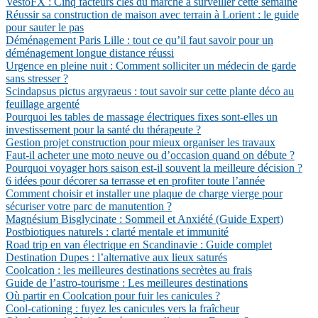
VestoFX : Cinq facteurs clés du marché à surveiller cette semaine
Réussir sa construction de maison avec terrain à Lorient : le guide
pour sauter le pas
Déménagement Paris Lille : tout ce qu’il faut savoir pour un
déménagement longue distance réussi
Urgence en pleine nuit : Comment solliciter un médecin de garde
sans stresser ?
Scindapsus pictus argyraeus : tout savoir sur cette plante déco au
feuillage argenté
Pourquoi les tables de massage électriques fixes sont-elles un
investissement pour la santé du thérapeute ?
Gestion projet construction pour mieux organiser les travaux
Faut-il acheter une moto neuve ou d’occasion quand on débute ?
Pourquoi voyager hors saison est-il souvent la meilleure décision ?
6 idées pour décorer sa terrasse et en profiter toute l’année
Comment choisir et installer une plaque de charge vierge pour
sécuriser votre parc de manutention ?
Magnésium Bisglycinate : Sommeil et Anxiété (Guide Expert)
Postbiotiques naturels : clarté mentale et immunité
Road trip en van électrique en Scandinavie : Guide complet
Destination Dupes : l’alternative aux lieux saturés
Coolcation : les meilleures destinations secrètes au frais
Guide de l’astro-tourisme : Les meilleures destinations
Où partir en Coolcation pour fuir les canicules ?
Cool-cationing : fuyez les canicules vers la fraîcheur