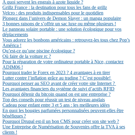
A quoi servent les engrais à azote liquide ?
Grillz France : la destination pour tous les fans de grillz
Velcro : des produits indispensables pour le quotidien
Plongez dans l’univers de Demon Slayer : un manga populaire
3 bonnes raisons de s’offrir un sac luxe ou même plusieurs !
Le panneau solaire portable : une solution écologique pour vos
déplacements
Vous adorez les bonbons américains : retrouvez-les tous chez Pop’s
América !
Qu’est-ce qu’une piscine écologique ?
Où faire de la voiture rc ?
Pour la réparation de votre ordinateur portable à Nice, contactez
ADIM06 !
Pourquoi trader le Forex en 2023 ? 4 avantages à en tirer
Lutter contre l’inflation grâce au trading ? C’est possible!
Pourquoi penser au SEO avant de créer votre site Internet ?
Les avantages financiers du système de suivi d’actifs RFID
Pourquoi détenir du bitcoin quand on est une entreprise ?
Top des conseils pour réussir un test de niveau anglais
Cadeau pour enfant entre 3 et 5 ans : les meilleures idées
En quoi les bougies parfumées personnalisées peuvent-elles être
bénéfiques ?
Pourquoi Drupal est-il un bon CMS pour créer son site web ?
Une Entreprise de Numérisation de Souvenirs offre la TVA à ses
clients !