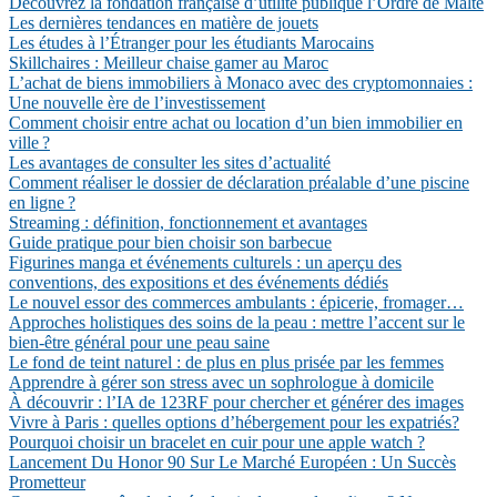
Découvrez la fondation française d’utilité publique l’Ordre de Malte
Les dernières tendances en matière de jouets
Les études à l’Étranger pour les étudiants Marocains
Skillchaires : Meilleur chaise gamer au Maroc
L’achat de biens immobiliers à Monaco avec des cryptomonnaies :
Une nouvelle ère de l’investissement
Comment choisir entre achat ou location d’un bien immobilier en
ville ?
Les avantages de consulter les sites d’actualité
Comment réaliser le dossier de déclaration préalable d’une piscine
en ligne ?
Streaming : définition, fonctionnement et avantages
Guide pratique pour bien choisir son barbecue
Figurines manga et événements culturels : un aperçu des
conventions, des expositions et des événements dédiés
Le nouvel essor des commerces ambulants : épicerie, fromager…
Approches holistiques des soins de la peau : mettre l’accent sur le
bien-être général pour une peau saine
Le fond de teint naturel : de plus en plus prisée par les femmes
Apprendre à gérer son stress avec un sophrologue à domicile
À découvrir : l’IA de 123RF pour chercher et générer des images
Vivre à Paris : quelles options d’hébergement pour les expatriés?
Pourquoi choisir un bracelet en cuir pour une apple watch ?
Lancement Du Honor 90 Sur Le Marché Européen : Un Succès
Prometteur