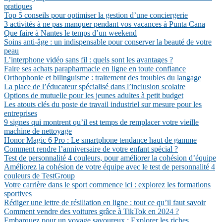
pratiques
Top 5 conseils pour optimiser la gestion d’une conciergerie
3 activités à ne pas manquer pendant vos vacances à Punta Cana
Que faire à Nantes le temps d’un weekend
Soins anti-âge : un indispensable pour conserver la beauté de votre
peau
L’interphone vidéo sans fil : quels sont les avantages ?
Faire ses achats parapharmacie en ligne en toute confiance
Orthophonie et bilinguisme : traitement des troubles du langage
La place de l’éducateur spécialisé dans l’inclusion scolaire
Options de mutuelle pour les jeunes adultes à petit budget
Les atouts clés du poste de travail industriel sur mesure pour les
entreprises
9 signes qui montrent qu’il est temps de remplacer votre vieille
machine de nettoyage
Honor Magic 6 Pro : Le smartphone tendance haut de gamme
Comment rendre l’anniversaire de votre enfant spécial ?
Test de personnalité 4 couleurs, pour améliorer la cohésion d’équipe
Améliorez la cohésion de votre équipe avec le test de personnalité 4
couleurs de TestGroup
Votre carrière dans le sport commence ici : explorez les formations
sportives
Rédiger une lettre de résiliation en ligne : tout ce qu’il faut savoir
Comment vendre des voitures grâce à TikTok en 2024 ?
Embarquez pour un voyage savoureux : Explorer les riches