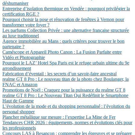
déshumaniser
Entreprise d’isolation thermique en Vendée : pourquoi privilégier la
certification RGE ?
Pourquoi choisir la pose et rénovation de fenêtres à Vernon pour
transformer votre foyer ?
Les parfums Collection Privée : une alternative française structurée
au luxe traditionnel
Agence immobilière au Mans : quels critères pour trouver le bon
partenaire ?
Caméscope et Appareil Photo Canon : La Fusion Parfaite entre
Vidéo et Photographie
Pourquoi le LAZ’ Hotel Spa Paris est le refuge urbain ultime du 9e
arrondissement
Fabrication d’éventail : les secrets d’un savoir-faire ancestral
realme GT 8 Pro : Le nouveau titan de la photo chez Boulanger, la
FNAC et Amazon
Promotions de Noël : Craquez pour la puissance du realme GT 8
realme GT 8 Pro : Le Nouveau Titan Qui Redéfinit le Smartphone
Haut de Gamme
L’évolution de la mode et du shopping personnalisé : l’évolution du
personal shopper
Plancher métallique sur mesure : l’expertise La Mine de Fer
Tendances CHR 2026 : équipements, normes et évolutions clés pour
les professionnels
Concours LAS à Besançon : comprendre les épreuves et se préparer