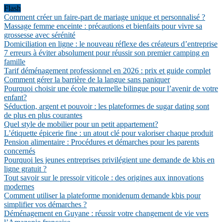
Flash
Comment créer un faire-part de mariage unique et personnalisé ?
Massage femme enceinte : précautions et bienfaits pour vivre sa
grossesse avec sérénité
Domiciliation en ligne : le nouveau réflexe des créateurs d’entreprise
7 erreurs à éviter absolument pour réussir son premier camping en
famille
Tarif déménagement professionnel en 2026 : prix et guide complet
Comment gérer la barrière de la langue sans paniquer
Pourquoi choisir une école maternelle bilingue pour l’avenir de votre
enfant?
Séduction, argent et pouvoir : les plateformes de sugar dating sont
de plus en plus courantes
Quel style de mobilier pour un petit appartement?
L’étiquette épicerie fine : un atout clé pour valoriser chaque produit
Pension alimentaire : Procédures et démarches pour les parents
concernés
Pourquoi les jeunes entreprises privilégient une demande de kbis en
ligne gratuit ?
Tout savoir sur le pressoir viticole : des origines aux innovations
modernes
Comment utiliser la plateforme monidenum demande kbis pour
simplifier vos démarches ?
Déménagement en Guyane : réussir votre changement de vie vers