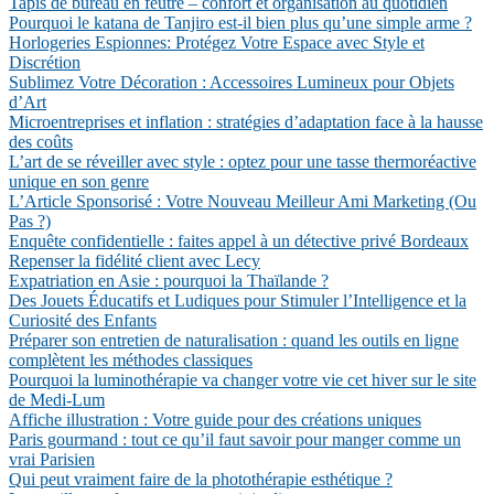
Tapis de bureau en feutre – confort et organisation au quotidien
Pourquoi le katana de Tanjiro est-il bien plus qu’une simple arme ?
Horlogeries Espionnes: Protégez Votre Espace avec Style et
Discrétion
Sublimez Votre Décoration : Accessoires Lumineux pour Objets
d’Art
Microentreprises et inflation : stratégies d’adaptation face à la hausse
des coûts
L’art de se réveiller avec style : optez pour une tasse thermoréactive
unique en son genre
L’Article Sponsorisé : Votre Nouveau Meilleur Ami Marketing (Ou
Pas ?)
Enquête confidentielle : faites appel à un détective privé Bordeaux
Repenser la fidélité client avec Lecy
Expatriation en Asie : pourquoi la Thaïlande ?
Des Jouets Éducatifs et Ludiques pour Stimuler l’Intelligence et la
Curiosité des Enfants
Préparer son entretien de naturalisation : quand les outils en ligne
complètent les méthodes classiques
Pourquoi la luminothérapie va changer votre vie cet hiver sur le site
de Medi-Lum
Affiche illustration : Votre guide pour des créations uniques
Paris gourmand : tout ce qu’il faut savoir pour manger comme un
vrai Parisien
Qui peut vraiment faire de la photothérapie esthétique ?