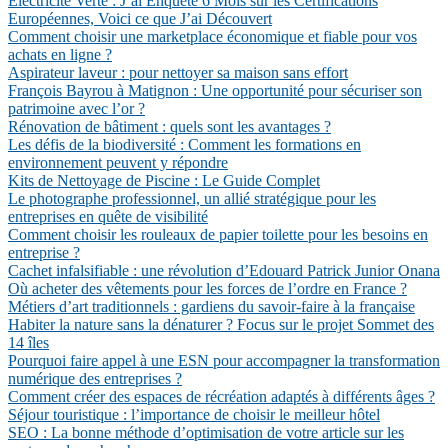
Électricité Verte : J’ai Enquêté 6 Mois sur les Certifications
Européennes, Voici ce que J’ai Découvert
Comment choisir une marketplace économique et fiable pour vos
achats en ligne ?
Aspirateur laveur : pour nettoyer sa maison sans effort
François Bayrou à Matignon : Une opportunité pour sécuriser son
patrimoine avec l’or ?
Rénovation de bâtiment : quels sont les avantages ?
Les défis de la biodiversité : Comment les formations en
environnement peuvent y répondre
Kits de Nettoyage de Piscine : Le Guide Complet
Le photographe professionnel, un allié stratégique pour les
entreprises en quête de visibilité
Comment choisir les rouleaux de papier toilette pour les besoins en
entreprise ?
Cachet infalsifiable : une révolution d’Edouard Patrick Junior Onana
Où acheter des vêtements pour les forces de l’ordre en France ?
Métiers d’art traditionnels : gardiens du savoir-faire à la française
Habiter la nature sans la dénaturer ? Focus sur le projet Sommet des
14 îles
Pourquoi faire appel à une ESN pour accompagner la transformation
numérique des entreprises ?
Comment créer des espaces de récréation adaptés à différents âges ?
Séjour touristique : l’importance de choisir le meilleur hôtel
SEO : La bonne méthode d’optimisation de votre article sur les