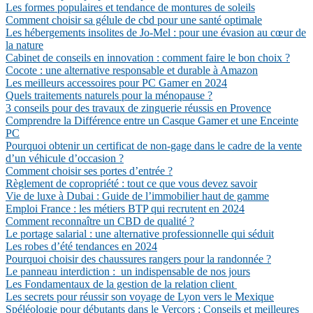
Les formes populaires et tendance de montures de soleils
Comment choisir sa gélule de cbd pour une santé optimale
Les hébergements insolites de Jo-Mel : pour une évasion au cœur de
la nature
Cabinet de conseils en innovation : comment faire le bon choix ?
Cocote : une alternative responsable et durable à Amazon
Les meilleurs accessoires pour PC Gamer en 2024
Quels traitements naturels pour la ménopause ?
3 conseils pour des travaux de zinguerie réussis en Provence
Comprendre la Différence entre un Casque Gamer et une Enceinte
PC
Pourquoi obtenir un certificat de non-gage dans le cadre de la vente
d’un véhicule d’occasion ?
Comment choisir ses portes d’entrée ?
Règlement de copropriété : tout ce que vous devez savoir
Vie de luxe à Dubai : Guide de l’immobilier haut de gamme
Emploi France : les métiers BTP qui recrutent en 2024
Comment reconnaître un CBD de qualité ?
Le portage salarial : une alternative professionnelle qui séduit
Les robes d’été tendances en 2024
Pourquoi choisir des chaussures rangers pour la randonnée ?
Le panneau interdiction : un indispensable de nos jours
Les Fondamentaux de la gestion de la relation client
Les secrets pour réussir son voyage de Lyon vers le Mexique
Spéléologie pour débutants dans le Vercors : Conseils et meilleures