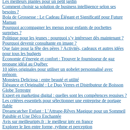
Les meilleurs plantes pour un petit jardin
Comment choisir sa solution de business intelligence selon ses
besoins ?
Bola de Grossesse : Le Cadeau Élégant et Significatif pour Future
Maman
Pourquoi accompagner les menus pour enfants de pochettes
surprises ?
Politique pour les jeunes : pourquoi s’y intéresser dès maintenant ?
Pourquoi devenir consultante en image ?
Que faire pour la fête des pères ? Activités, cadeaux et autres idées
pour tous les budgets
Économie d’énergie et confort : Trouver le fournisseur de gaz
propane idéal au Québec
10 idées originales pour utiliser un gobelet personnalisé avec
prénom
Monstera Deliciosa : entre beauté et utilité
Élégance et Originalité : Le Duo Verres et Distributeur de Boisson
Globe Terrestre
Expert en marketing digital : quelles sont les compétences requises ?
Les critères essentiels pour sélectionner une entreprise de portage
fiable
Dreamcatcher Enfant : L’Attrape-Rêves Magique pour un Sommeil
Paisible et Une Déco Enchantée
Avis sur meilleuriptv.fr : le meilleur iptv en france
Explorer le lien entre forme, rythme et perception