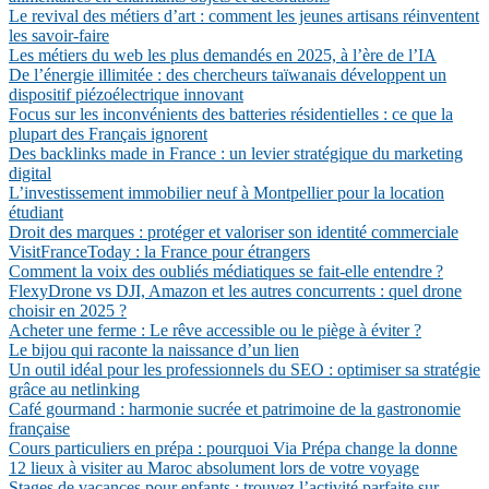
Le revival des métiers d’art : comment les jeunes artisans réinventent
les savoir-faire
Les métiers du web les plus demandés en 2025, à l’ère de l’IA
De l’énergie illimitée : des chercheurs taïwanais développent un
dispositif piézoélectrique innovant
Focus sur les inconvénients des batteries résidentielles : ce que la
plupart des Français ignorent
Des backlinks made in France : un levier stratégique du marketing
digital
L’investissement immobilier neuf à Montpellier pour la location
étudiant
Droit des marques : protéger et valoriser son identité commerciale
VisitFranceToday : la France pour étrangers
Comment la voix des oubliés médiatiques se fait-elle entendre ?
FlexyDrone vs DJI, Amazon et les autres concurrents : quel drone
choisir en 2025 ?
Acheter une ferme : Le rêve accessible ou le piège à éviter ?
Le bijou qui raconte la naissance d’un lien
Un outil idéal pour les professionnels du SEO : optimiser sa stratégie
grâce au netlinking
Café gourmand : harmonie sucrée et patrimoine de la gastronomie
française
Cours particuliers en prépa : pourquoi Via Prépa change la donne
12 lieux à visiter au Maroc absolument lors de votre voyage
Stages de vacances pour enfants : trouvez l’activité parfaite sur