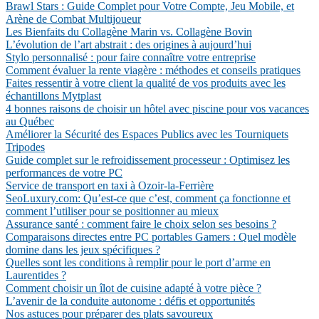
Brawl Stars : Guide Complet pour Votre Compte, Jeu Mobile, et
Arène de Combat Multijoueur
Les Bienfaits du Collagène Marin vs. Collagène Bovin
L’évolution de l’art abstrait : des origines à aujourd’hui
Stylo personnalisé : pour faire connaître votre entreprise
Comment évaluer la rente viagère : méthodes et conseils pratiques
Faites ressentir à votre client la qualité de vos produits avec les
échantillons Mytplast
4 bonnes raisons de choisir un hôtel avec piscine pour vos vacances
au Québec
Améliorer la Sécurité des Espaces Publics avec les Tourniquets
Tripodes
Guide complet sur le refroidissement processeur : Optimisez les
performances de votre PC
Service de transport en taxi à Ozoir-la-Ferrière
SeoLuxury.com: Qu’est-ce que c’est, comment ça fonctionne et
comment l’utiliser pour se positionner au mieux
Assurance santé : comment faire le choix selon ses besoins ?
Comparaisons directes entre PC portables Gamers : Quel modèle
domine dans les jeux spécifiques ?
Quelles sont les conditions à remplir pour le port d’arme en
Laurentides ?
Comment choisir un îlot de cuisine adapté à votre pièce ?
L’avenir de la conduite autonome : défis et opportunités
Nos astuces pour préparer des plats savoureux