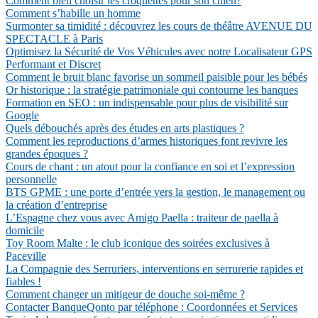
Comment bien choisir les croquettes pour son chien?
Comment s’habille un homme
Surmonter sa timidité : découvrez les cours de théâtre AVENUE DU
SPECTACLE à Paris
Optimisez la Sécurité de Vos Véhicules avec notre Localisateur GPS
Performant et Discret
Comment le bruit blanc favorise un sommeil paisible pour les bébés
Or historique : la stratégie patrimoniale qui contourne les banques
Formation en SEO : un indispensable pour plus de visibilité sur
Google
Quels débouchés après des études en arts plastiques ?
Comment les reproductions d’armes historiques font revivre les
grandes époques ?
Cours de chant : un atout pour la confiance en soi et l’expression
personnelle
BTS GPME : une porte d’entrée vers la gestion, le management ou
la création d’entreprise
L’Espagne chez vous avec Amigo Paella : traiteur de paella à
domicile
Toy Room Malte : le club iconique des soirées exclusives à
Paceville
La Compagnie des Serruriers, interventions en serrurerie rapides et
fiables !
Comment changer un mitigeur de douche soi-même ?
Contacter BanqueQonto par téléphone : Coordonnées et Services