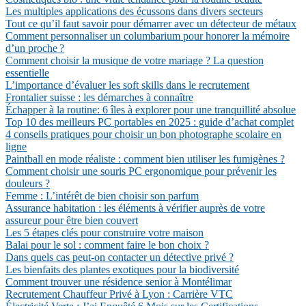
Les multiples applications des écussons dans divers secteurs
Tout ce qu’il faut savoir pour démarrer avec un détecteur de métaux
Comment personnaliser un columbarium pour honorer la mémoire
d’un proche ?
Comment choisir la musique de votre mariage ? La question
essentielle
L’importance d’évaluer les soft skills dans le recrutement
Frontalier suisse : les démarches à connaître
Échapper à la routine: 6 îles à explorer pour une tranquillité absolue
Top 10 des meilleurs PC portables en 2025 : guide d’achat complet
4 conseils pratiques pour choisir un bon photographe scolaire en
ligne
Paintball en mode réaliste : comment bien utiliser les fumigènes ?
Comment choisir une souris PC ergonomique pour prévenir les
douleurs ?
Femme : L’intérêt de bien choisir son parfum
Assurance habitation : les éléments à vérifier auprès de votre
assureur pour être bien couvert
Les 5 étapes clés pour construire votre maison
Balai pour le sol : comment faire le bon choix ?
Dans quels cas peut-on contacter un détective privé ?
Les bienfaits des plantes exotiques pour la biodiversité
Comment trouver une résidence senior à Montélimar
Recrutement Chauffeur Privé à Lyon : Carrière VTC