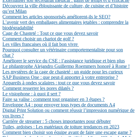
Externaliser son secrétariat médical : gains de temps et d’efficacité
Découvrez la ville éblouissante de culture, de cuisine et d’histoire
qu’est Milan
Comment les articles sponsorisés améliorent-ils le SEO?
L’avenir vert des emballages alimentaires jetables : comprendre la
biodégradabilité
Cage de Chasteté : Tout ce que vous devez savoir
Comment choisir un chariot de golf ?
Les villes françaises où il fait bon vivre
Pourquoi consulter un vétérinaire comportementaliste pour son
chat ?
Améliorer le service du CSE : l’assistance juridique et bien plus
Le philantrophe Alejandro Guillermo Roemmers honoré à Rome !
Les mystères de la cage de chasteté : un guide pour les curieux
SAP Business One : que peut-il apporter à votre entreprise ?
Appareils à ondes scalaires : tout ce que vous devez savoir
Comment resserrer les pores dilatés ?
Le visiophone : à quoi il sert ?
Faire sa valise : comment tout organiser en 3 étapes ?
Enveloppe A4 : pour envoyer tous types de documents A4
Digital Print Solution ou comment réussir l’impression numérique de
vos livres ?
Carrière de streamer : 5 choses importantes pour débuter
Tuiles, ardoises : Les matériaux de toiture tendances en 2023
Comment bien choisir son équipe avant de faire une escape game ?