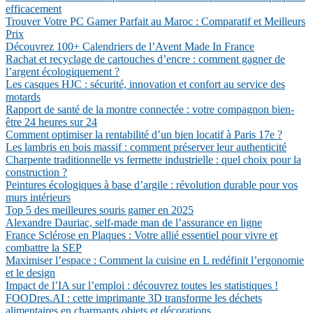
efficacement
Trouver Votre PC Gamer Parfait au Maroc : Comparatif et Meilleurs
Prix
Découvrez 100+ Calendriers de l’Avent Made In France
Rachat et recyclage de cartouches d’encre : comment gagner de
l’argent écologiquement ?
Les casques HJC : sécurité, innovation et confort au service des
motards
Rapport de santé de la montre connectée : votre compagnon bien-
être 24 heures sur 24
Comment optimiser la rentabilité d’un bien locatif à Paris 17e ?
Les lambris en bois massif : comment préserver leur authenticité
Charpente traditionnelle vs fermette industrielle : quel choix pour la
construction ?
Peintures écologiques à base d’argile : révolution durable pour vos
murs intérieurs
Top 5 des meilleures souris gamer en 2025
Alexandre Dauriac, self-made man de l’assurance en ligne
France Sclérose en Plaques : Votre allié essentiel pour vivre et
combattre la SEP
Maximiser l’espace : Comment la cuisine en L redéfinit l’ergonomie
et le design
Impact de l’IA sur l’emploi : découvrez toutes les statistiques !
FOODres.AI : cette imprimante 3D transforme les déchets
alimentaires en charmants objets et décorations