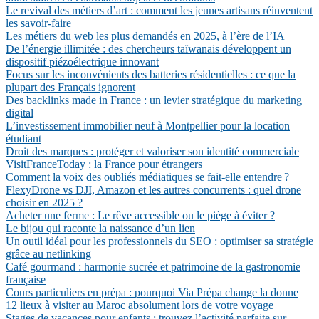
Le revival des métiers d’art : comment les jeunes artisans réinventent
les savoir-faire
Les métiers du web les plus demandés en 2025, à l’ère de l’IA
De l’énergie illimitée : des chercheurs taïwanais développent un
dispositif piézoélectrique innovant
Focus sur les inconvénients des batteries résidentielles : ce que la
plupart des Français ignorent
Des backlinks made in France : un levier stratégique du marketing
digital
L’investissement immobilier neuf à Montpellier pour la location
étudiant
Droit des marques : protéger et valoriser son identité commerciale
VisitFranceToday : la France pour étrangers
Comment la voix des oubliés médiatiques se fait-elle entendre ?
FlexyDrone vs DJI, Amazon et les autres concurrents : quel drone
choisir en 2025 ?
Acheter une ferme : Le rêve accessible ou le piège à éviter ?
Le bijou qui raconte la naissance d’un lien
Un outil idéal pour les professionnels du SEO : optimiser sa stratégie
grâce au netlinking
Café gourmand : harmonie sucrée et patrimoine de la gastronomie
française
Cours particuliers en prépa : pourquoi Via Prépa change la donne
12 lieux à visiter au Maroc absolument lors de votre voyage
Stages de vacances pour enfants : trouvez l’activité parfaite sur