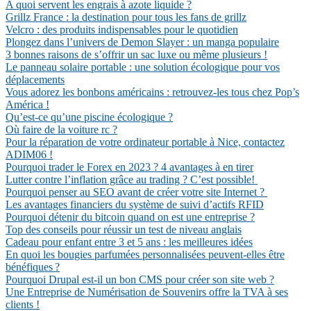
A quoi servent les engrais à azote liquide ?
Grillz France : la destination pour tous les fans de grillz
Velcro : des produits indispensables pour le quotidien
Plongez dans l’univers de Demon Slayer : un manga populaire
3 bonnes raisons de s’offrir un sac luxe ou même plusieurs !
Le panneau solaire portable : une solution écologique pour vos
déplacements
Vous adorez les bonbons américains : retrouvez-les tous chez Pop’s
América !
Qu’est-ce qu’une piscine écologique ?
Où faire de la voiture rc ?
Pour la réparation de votre ordinateur portable à Nice, contactez
ADIM06 !
Pourquoi trader le Forex en 2023 ? 4 avantages à en tirer
Lutter contre l’inflation grâce au trading ? C’est possible!
Pourquoi penser au SEO avant de créer votre site Internet ?
Les avantages financiers du système de suivi d’actifs RFID
Pourquoi détenir du bitcoin quand on est une entreprise ?
Top des conseils pour réussir un test de niveau anglais
Cadeau pour enfant entre 3 et 5 ans : les meilleures idées
En quoi les bougies parfumées personnalisées peuvent-elles être
bénéfiques ?
Pourquoi Drupal est-il un bon CMS pour créer son site web ?
Une Entreprise de Numérisation de Souvenirs offre la TVA à ses
clients !