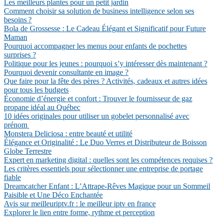
Les meilleurs plantes pour un petit jardin
Comment choisir sa solution de business intelligence selon ses
besoins ?
Bola de Grossesse : Le Cadeau Élégant et Significatif pour Future
Maman
Pourquoi accompagner les menus pour enfants de pochettes
surprises ?
Politique pour les jeunes : pourquoi s’y intéresser dès maintenant ?
Pourquoi devenir consultante en image ?
Que faire pour la fête des pères ? Activités, cadeaux et autres idées
pour tous les budgets
Économie d’énergie et confort : Trouver le fournisseur de gaz
propane idéal au Québec
10 idées originales pour utiliser un gobelet personnalisé avec
prénom
Monstera Deliciosa : entre beauté et utilité
Élégance et Originalité : Le Duo Verres et Distributeur de Boisson
Globe Terrestre
Expert en marketing digital : quelles sont les compétences requises ?
Les critères essentiels pour sélectionner une entreprise de portage
fiable
Dreamcatcher Enfant : L’Attrape-Rêves Magique pour un Sommeil
Paisible et Une Déco Enchantée
Avis sur meilleuriptv.fr : le meilleur iptv en france
Explorer le lien entre forme, rythme et perception