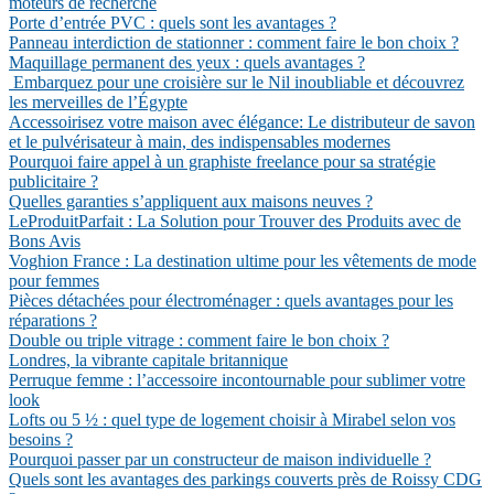
moteurs de recherche
Porte d’entrée PVC : quels sont les avantages ?
Panneau interdiction de stationner : comment faire le bon choix ?
Maquillage permanent des yeux : quels avantages ?
Embarquez pour une croisière sur le Nil inoubliable et découvrez
les merveilles de l’Égypte
Accessoirisez votre maison avec élégance: Le distributeur de savon
et le pulvérisateur à main, des indispensables modernes
Pourquoi faire appel à un graphiste freelance pour sa stratégie
publicitaire ?
Quelles garanties s’appliquent aux maisons neuves ?
LeProduitParfait : La Solution pour Trouver des Produits avec de
Bons Avis
Voghion France : La destination ultime pour les vêtements de mode
pour femmes
Pièces détachées pour électroménager : quels avantages pour les
réparations ?
Double ou triple vitrage : comment faire le bon choix ?
Londres, la vibrante capitale britannique
Perruque femme : l’accessoire incontournable pour sublimer votre
look
Lofts ou 5 ½ : quel type de logement choisir à Mirabel selon vos
besoins ?
Pourquoi passer par un constructeur de maison individuelle ?
Quels sont les avantages des parkings couverts près de Roissy CDG