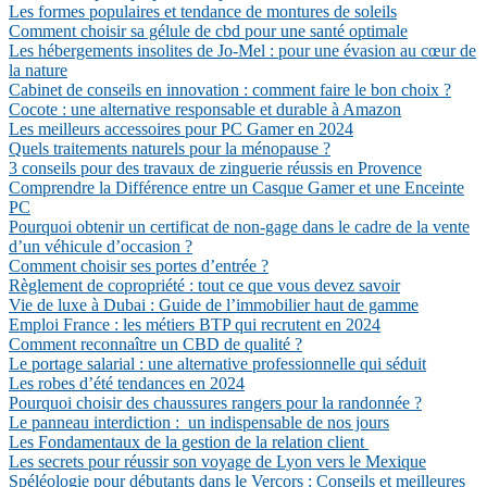
Les formes populaires et tendance de montures de soleils
Comment choisir sa gélule de cbd pour une santé optimale
Les hébergements insolites de Jo-Mel : pour une évasion au cœur de
la nature
Cabinet de conseils en innovation : comment faire le bon choix ?
Cocote : une alternative responsable et durable à Amazon
Les meilleurs accessoires pour PC Gamer en 2024
Quels traitements naturels pour la ménopause ?
3 conseils pour des travaux de zinguerie réussis en Provence
Comprendre la Différence entre un Casque Gamer et une Enceinte
PC
Pourquoi obtenir un certificat de non-gage dans le cadre de la vente
d’un véhicule d’occasion ?
Comment choisir ses portes d’entrée ?
Règlement de copropriété : tout ce que vous devez savoir
Vie de luxe à Dubai : Guide de l’immobilier haut de gamme
Emploi France : les métiers BTP qui recrutent en 2024
Comment reconnaître un CBD de qualité ?
Le portage salarial : une alternative professionnelle qui séduit
Les robes d’été tendances en 2024
Pourquoi choisir des chaussures rangers pour la randonnée ?
Le panneau interdiction : un indispensable de nos jours
Les Fondamentaux de la gestion de la relation client
Les secrets pour réussir son voyage de Lyon vers le Mexique
Spéléologie pour débutants dans le Vercors : Conseils et meilleures