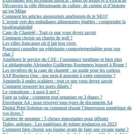
Externaliser son secrétariat médical : gains de temps et d’efficacité
Découvrez la ville éblouissante de culture, de cuisine et d’histoire
qu’est Milan
Comment les articles sponsorisés améliorent-ils le SEO?
L’avenir vert des emballages alimentaires jetables : comprendre la
biodégradabilité
Cage de Chasteté : Tout ce que vous devez savoir
Comment choisir un chariot de golf ?
Les villes françaises où il fait bon vivre
Pourquoi consulter un vétérinaire comportementaliste pour son
chat ?
Améliorer le service du CSE : l’assistance juridique et bien plus
Le philantrophe Alejandro Guillermo Roemmers honoré à Rome !
Les mystères de la cage de chasteté : un guide pour les curieux
SAP Business One : que peut-il apporter à votre entreprise ?
Appareils à ondes scalaires : tout ce que vous devez savoir
Comment resserrer les pores dilatés ?
Le visiophone : à quoi il sert ?
Faire sa valise : comment tout organiser en 3 étapes ?
Enveloppe A4 : pour envoyer tous types de documents A4
Digital Print Solution ou comment réussir l’impression numérique de
vos livres ?
Carrière de streamer : 5 choses importantes pour débuter
Tuiles, ardoises : Les matériaux de toiture tendances en 2023
Comment bien choisir son équipe avant de faire une escape game ?