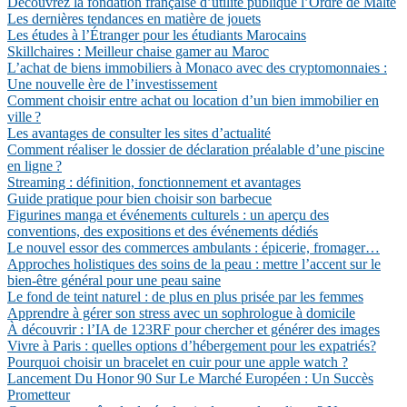
Découvrez la fondation française d’utilité publique l’Ordre de Malte
Les dernières tendances en matière de jouets
Les études à l’Étranger pour les étudiants Marocains
Skillchaires : Meilleur chaise gamer au Maroc
L’achat de biens immobiliers à Monaco avec des cryptomonnaies :
Une nouvelle ère de l’investissement
Comment choisir entre achat ou location d’un bien immobilier en
ville ?
Les avantages de consulter les sites d’actualité
Comment réaliser le dossier de déclaration préalable d’une piscine
en ligne ?
Streaming : définition, fonctionnement et avantages
Guide pratique pour bien choisir son barbecue
Figurines manga et événements culturels : un aperçu des
conventions, des expositions et des événements dédiés
Le nouvel essor des commerces ambulants : épicerie, fromager…
Approches holistiques des soins de la peau : mettre l’accent sur le
bien-être général pour une peau saine
Le fond de teint naturel : de plus en plus prisée par les femmes
Apprendre à gérer son stress avec un sophrologue à domicile
À découvrir : l’IA de 123RF pour chercher et générer des images
Vivre à Paris : quelles options d’hébergement pour les expatriés?
Pourquoi choisir un bracelet en cuir pour une apple watch ?
Lancement Du Honor 90 Sur Le Marché Européen : Un Succès
Prometteur