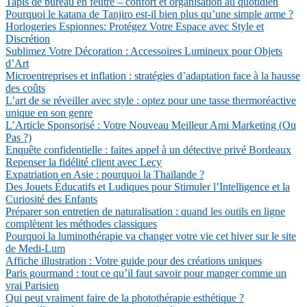
Tapis de bureau en feutre – confort et organisation au quotidien
Pourquoi le katana de Tanjiro est-il bien plus qu’une simple arme ?
Horlogeries Espionnes: Protégez Votre Espace avec Style et
Discrétion
Sublimez Votre Décoration : Accessoires Lumineux pour Objets
d’Art
Microentreprises et inflation : stratégies d’adaptation face à la hausse
des coûts
L’art de se réveiller avec style : optez pour une tasse thermoréactive
unique en son genre
L’Article Sponsorisé : Votre Nouveau Meilleur Ami Marketing (Ou
Pas ?)
Enquête confidentielle : faites appel à un détective privé Bordeaux
Repenser la fidélité client avec Lecy
Expatriation en Asie : pourquoi la Thaïlande ?
Des Jouets Éducatifs et Ludiques pour Stimuler l’Intelligence et la
Curiosité des Enfants
Préparer son entretien de naturalisation : quand les outils en ligne
complètent les méthodes classiques
Pourquoi la luminothérapie va changer votre vie cet hiver sur le site
de Medi-Lum
Affiche illustration : Votre guide pour des créations uniques
Paris gourmand : tout ce qu’il faut savoir pour manger comme un
vrai Parisien
Qui peut vraiment faire de la photothérapie esthétique ?