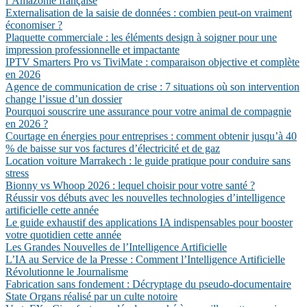
l’Amazonie française
Externalisation de la saisie de données : combien peut-on vraiment
économiser ?
Plaquette commerciale : les éléments design à soigner pour une
impression professionnelle et impactante
IPTV Smarters Pro vs TiviMate : comparaison objective et complète
en 2026
Agence de communication de crise : 7 situations où son intervention
change l’issue d’un dossier
Pourquoi souscrire une assurance pour votre animal de compagnie
en 2026 ?
Courtage en énergies pour entreprises : comment obtenir jusqu’à 40
% de baisse sur vos factures d’électricité et de gaz
Location voiture Marrakech : le guide pratique pour conduire sans
stress
Bionny vs Whoop 2026 : lequel choisir pour votre santé ?
Réussir vos débuts avec les nouvelles technologies d’intelligence
artificielle cette année
Le guide exhaustif des applications IA indispensables pour booster
votre quotidien cette année
Les Grandes Nouvelles de l’Intelligence Artificielle
L’IA au Service de la Presse : Comment l’Intelligence Artificielle
Révolutionne le Journalisme
Fabrication sans fondement : Décryptage du pseudo-documentaire
State Organs réalisé par un culte notoire