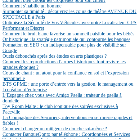
Comment bien choisir les croquettes pour son chien?
Comment s’habille un homme
Surmonter sa timidité : découvrez les cours de théâtre AVENUE DU
SPECTACLE à Paris
Optimisez la Sécurité de Vos Véhicules avec notre Localisateur GPS
Performant et Discret
Comment le bruit blanc favorise un sommeil paisible pour les bébés
Or historique : la stratégie patrimoniale qui contourne les banques
Formation en SEO : un indispensable pour plus de visibilité sur
Google
Quels débouchés après des études en arts plastiques ?
Comment les reproductions d’armes historiques font revivre les
grandes époques ?
Cours de chant : un atout pour la confiance en soi et l’expression
personnelle
BTS GPME : une porte d’entrée vers la gestion, le management ou
la création d’entreprise
L’Espagne chez vous avec Amigo Paella : traiteur de paella à
domicile
Toy Room Malte : le club iconique des soirées exclusives à
Paceville
La Compagnie des Serruriers, interventions en serrurerie rapides et
fiables !
Comment changer un mitigeur de douche soi-même ?
Contacter BanqueQonto par téléphone : Coordonnées et Services