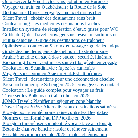
Où observer la Voie Lactée sans pollution en Europe ?
Voyager en train en Ouzbékistan : la Route de la Soie
Destinations Dupes : Voyagez mieux et moins cher
Silent Travel : choisir des destinations sans bruit
Coolcationing : les meilleures destinations fraîches
Installer un système de récupération d’eaux grises pour WC
Guide du Quiet Travel : voyager sans réseau ni surtourisme
Fuir la canicule : Guide des destinations de fraîcheur
Optimiser sa connexion Starlink en voyage : guide technique
Guide des meilleurs parcs de ciel noir : l’astrotourisme
Arabie Saoudite en sac à dos : budget, sécurité, itinéraire
Biohacking Travel : optimisez santé et longévité en voyage
Coolcation en Scandinavie : fuyez les canicules
Voyager sans avion en Asie du Sud-Est : Itinéraires
Silent Travel : destinations pour une déconnexion absolue
Passeport numérique Schengen 2026 : voyagez sans contact
Coolcation : Le guide complet pour voyager au frais
Traverser les Balkans en train et bus en 2026
JOMO Travel : Planifier un séjour en zone blanche
Travel Dupes 2026 : Alternatives aux destinations saturées
Protéger son identité biométrique contre les Deepfakes
Normes et conformité au DPP textile en 2026
Protéger et monétiser son identité vocale face au clonage
Béton de chanvre banché : isoler et rénover sainement
Fiscalité environnementale 2026 : malus et rénovation