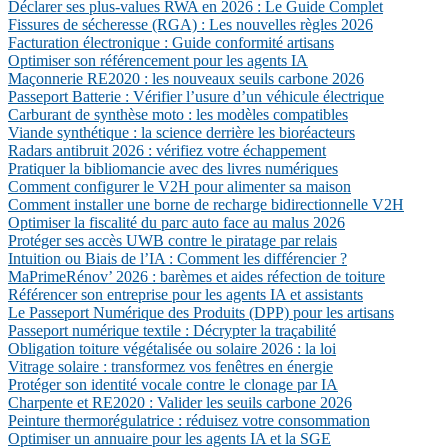
Déclarer ses plus-values RWA en 2026 : Le Guide Complet
Fissures de sécheresse (RGA) : Les nouvelles règles 2026
Facturation électronique : Guide conformité artisans
Optimiser son référencement pour les agents IA
Maçonnerie RE2020 : les nouveaux seuils carbone 2026
Passeport Batterie : Vérifier l’usure d’un véhicule électrique
Carburant de synthèse moto : les modèles compatibles
Viande synthétique : la science derrière les bioréacteurs
Radars antibruit 2026 : vérifiez votre échappement
Pratiquer la bibliomancie avec des livres numériques
Comment configurer le V2H pour alimenter sa maison
Comment installer une borne de recharge bidirectionnelle V2H
Optimiser la fiscalité du parc auto face au malus 2026
Protéger ses accès UWB contre le piratage par relais
Intuition ou Biais de l’IA : Comment les différencier ?
MaPrimeRénov’ 2026 : barèmes et aides réfection de toiture
Référencer son entreprise pour les agents IA et assistants
Le Passeport Numérique des Produits (DPP) pour les artisans
Passeport numérique textile : Décrypter la traçabilité
Obligation toiture végétalisée ou solaire 2026 : la loi
Vitrage solaire : transformez vos fenêtres en énergie
Protéger son identité vocale contre le clonage par IA
Charpente et RE2020 : Valider les seuils carbone 2026
Peinture thermorégulatrice : réduisez votre consommation
Optimiser un annuaire pour les agents IA et la SGE