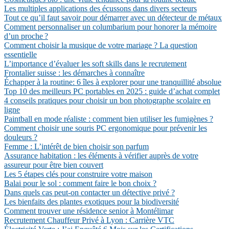
Les multiples applications des écussons dans divers secteurs
Tout ce qu’il faut savoir pour démarrer avec un détecteur de métaux
Comment personnaliser un columbarium pour honorer la mémoire
d’un proche ?
Comment choisir la musique de votre mariage ? La question
essentielle
L’importance d’évaluer les soft skills dans le recrutement
Frontalier suisse : les démarches à connaître
Échapper à la routine: 6 îles à explorer pour une tranquillité absolue
Top 10 des meilleurs PC portables en 2025 : guide d’achat complet
4 conseils pratiques pour choisir un bon photographe scolaire en
ligne
Paintball en mode réaliste : comment bien utiliser les fumigènes ?
Comment choisir une souris PC ergonomique pour prévenir les
douleurs ?
Femme : L’intérêt de bien choisir son parfum
Assurance habitation : les éléments à vérifier auprès de votre
assureur pour être bien couvert
Les 5 étapes clés pour construire votre maison
Balai pour le sol : comment faire le bon choix ?
Dans quels cas peut-on contacter un détective privé ?
Les bienfaits des plantes exotiques pour la biodiversité
Comment trouver une résidence senior à Montélimar
Recrutement Chauffeur Privé à Lyon : Carrière VTC