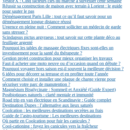
VestoFX : Cinq facteurs clés du marché à surveiller cette semaine
Réussir sa construction de maison avec terrain à Lorient : le guide
pour sauter le pas
Déménagement Paris Lille : tout ce qu’il faut savoir pour un
déménagement longue distance réussi
Urgence en pleine nuit : Comment solliciter un médecin de garde
sans stresser ?
Scindapsus pictus argyraeus : tout savoir sur cette plante déco au
feuillage argenté
Pourquoi les tables de massage électriques fixes sont-elles un
investissement pour la santé du thérapeute ?
Gestion projet construction pour mieux organiser les travaux
Faut-il acheter une moto neuve ou d’occasion quand on débute ?
Pourquoi voyager hors saison est-il souvent la meilleure décision ?
6 idées pour décorer sa terrasse et en profiter toute l’année
Comment choisir et installer une plaque de charge vierge pour
sécuriser votre parc de manutention ?
Magnésium Bisglycinate : Sommeil et Anxiété (Guide Expert)
Postbiotiques naturels : clarté mentale et immunité
Road trip en van électrique en Scandinavie : Guide complet
Destination Dupes : l’alternative aux lieux saturés
Coolcation : les meilleures destinations secrètes au frais
Guide de l’astro-tourisme : Les meilleures destinations
Où partir en Coolcation pour fuir les canicules ?
Cool-cationing : fuyez les canicules vers la fraîcheur