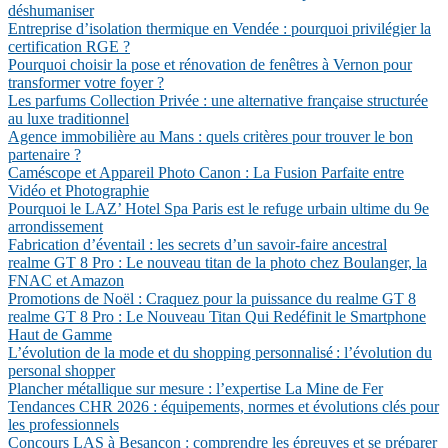
déshumaniser
Entreprise d’isolation thermique en Vendée : pourquoi privilégier la
certification RGE ?
Pourquoi choisir la pose et rénovation de fenêtres à Vernon pour
transformer votre foyer ?
Les parfums Collection Privée : une alternative française structurée
au luxe traditionnel
Agence immobilière au Mans : quels critères pour trouver le bon
partenaire ?
Caméscope et Appareil Photo Canon : La Fusion Parfaite entre
Vidéo et Photographie
Pourquoi le LAZ’ Hotel Spa Paris est le refuge urbain ultime du 9e
arrondissement
Fabrication d’éventail : les secrets d’un savoir-faire ancestral
realme GT 8 Pro : Le nouveau titan de la photo chez Boulanger, la
FNAC et Amazon
Promotions de Noël : Craquez pour la puissance du realme GT 8
realme GT 8 Pro : Le Nouveau Titan Qui Redéfinit le Smartphone
Haut de Gamme
L’évolution de la mode et du shopping personnalisé : l’évolution du
personal shopper
Plancher métallique sur mesure : l’expertise La Mine de Fer
Tendances CHR 2026 : équipements, normes et évolutions clés pour
les professionnels
Concours LAS à Besançon : comprendre les épreuves et se préparer