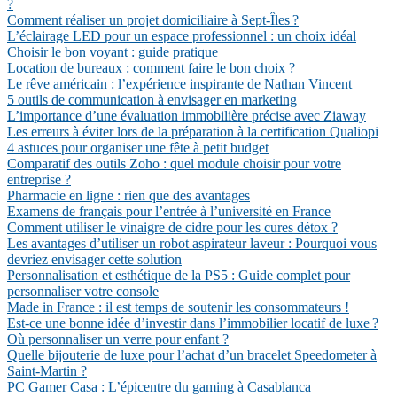
?
Comment réaliser un projet domiciliaire à Sept-Îles ?
L’éclairage LED pour un espace professionnel : un choix idéal
Choisir le bon voyant : guide pratique
Location de bureaux : comment faire le bon choix ?
Le rêve américain : l’expérience inspirante de Nathan Vincent
5 outils de communication à envisager en marketing
L’importance d’une évaluation immobilière précise avec Ziaway
Les erreurs à éviter lors de la préparation à la certification Qualiopi
4 astuces pour organiser une fête à petit budget
Comparatif des outils Zoho : quel module choisir pour votre
entreprise ?
Pharmacie en ligne : rien que des avantages
Examens de français pour l’entrée à l’université en France
Comment utiliser le vinaigre de cidre pour les cures détox ?
Les avantages d’utiliser un robot aspirateur laveur : Pourquoi vous
devriez envisager cette solution
Personnalisation et esthétique de la PS5 : Guide complet pour
personnaliser votre console
Made in France : il est temps de soutenir les consommateurs !
Est-ce une bonne idée d’investir dans l’immobilier locatif de luxe ?
Où personnaliser un verre pour enfant ?
Quelle bijouterie de luxe pour l’achat d’un bracelet Speedometer à
Saint-Martin ?
PC Gamer Casa : L’épicentre du gaming à Casablanca