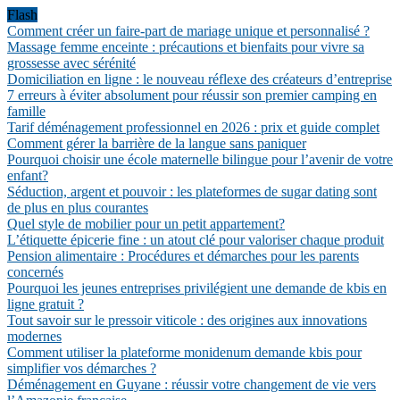
Flash
Comment créer un faire-part de mariage unique et personnalisé ?
Massage femme enceinte : précautions et bienfaits pour vivre sa
grossesse avec sérénité
Domiciliation en ligne : le nouveau réflexe des créateurs d’entreprise
7 erreurs à éviter absolument pour réussir son premier camping en
famille
Tarif déménagement professionnel en 2026 : prix et guide complet
Comment gérer la barrière de la langue sans paniquer
Pourquoi choisir une école maternelle bilingue pour l’avenir de votre
enfant?
Séduction, argent et pouvoir : les plateformes de sugar dating sont
de plus en plus courantes
Quel style de mobilier pour un petit appartement?
L’étiquette épicerie fine : un atout clé pour valoriser chaque produit
Pension alimentaire : Procédures et démarches pour les parents
concernés
Pourquoi les jeunes entreprises privilégient une demande de kbis en
ligne gratuit ?
Tout savoir sur le pressoir viticole : des origines aux innovations
modernes
Comment utiliser la plateforme monidenum demande kbis pour
simplifier vos démarches ?
Déménagement en Guyane : réussir votre changement de vie vers