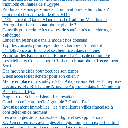
traditions culinaires de l’Égypte
Produits de soins personnels : comment faire le bon choix ?
Comment choisir une huile de CBD ?
L’Élégance du Qamis Blanc dans la Tradition Musulmane
Pourquoi utiliser un smartphone pliable ?
Conseils pour réduire les risques de santé après une chirurgie
esthétique
Lancer un business dans la mode : nos conseils
Top des conseils pour repeindre la chambre d’un enfant
L’intelligence artificielle et ses bénéfices dans nos vies
Zoom sur les Bootcamps en France : La Capsule en lumière
Les Meilleurs Conseils pour Choisir un Smartphone Récemment
Sorti
Des moyens aisés pour occuper son temps
Quels accessoires acheter pour son chien ?
Mettre en place une stratégie SEO Adaptée aux Petites Entreprises
Découvrez HUBILI : Une Nouvelle Approche dans le Monde du
Business en Ligne
Augenix de Science Blend: Les résultats
Combien coûte un poêle à granulé ? Guide d’achat
Investissement immobilier : les 4 meilleures villes françaises à
considérer en ce moment
Les avantages de la boussole en ligne et ses applications
SAP en entreprise : avantages et intégration par un expert certifié
Les édulcorants : tout ce que vous devez savoir