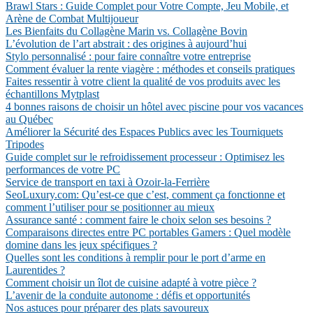
Brawl Stars : Guide Complet pour Votre Compte, Jeu Mobile, et
Arène de Combat Multijoueur
Les Bienfaits du Collagène Marin vs. Collagène Bovin
L’évolution de l’art abstrait : des origines à aujourd’hui
Stylo personnalisé : pour faire connaître votre entreprise
Comment évaluer la rente viagère : méthodes et conseils pratiques
Faites ressentir à votre client la qualité de vos produits avec les
échantillons Mytplast
4 bonnes raisons de choisir un hôtel avec piscine pour vos vacances
au Québec
Améliorer la Sécurité des Espaces Publics avec les Tourniquets
Tripodes
Guide complet sur le refroidissement processeur : Optimisez les
performances de votre PC
Service de transport en taxi à Ozoir-la-Ferrière
SeoLuxury.com: Qu’est-ce que c’est, comment ça fonctionne et
comment l’utiliser pour se positionner au mieux
Assurance santé : comment faire le choix selon ses besoins ?
Comparaisons directes entre PC portables Gamers : Quel modèle
domine dans les jeux spécifiques ?
Quelles sont les conditions à remplir pour le port d’arme en
Laurentides ?
Comment choisir un îlot de cuisine adapté à votre pièce ?
L’avenir de la conduite autonome : défis et opportunités
Nos astuces pour préparer des plats savoureux