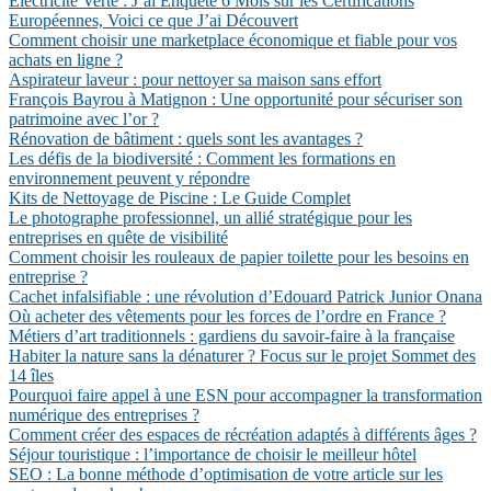
Électricité Verte : J’ai Enquêté 6 Mois sur les Certifications
Européennes, Voici ce que J’ai Découvert
Comment choisir une marketplace économique et fiable pour vos
achats en ligne ?
Aspirateur laveur : pour nettoyer sa maison sans effort
François Bayrou à Matignon : Une opportunité pour sécuriser son
patrimoine avec l’or ?
Rénovation de bâtiment : quels sont les avantages ?
Les défis de la biodiversité : Comment les formations en
environnement peuvent y répondre
Kits de Nettoyage de Piscine : Le Guide Complet
Le photographe professionnel, un allié stratégique pour les
entreprises en quête de visibilité
Comment choisir les rouleaux de papier toilette pour les besoins en
entreprise ?
Cachet infalsifiable : une révolution d’Edouard Patrick Junior Onana
Où acheter des vêtements pour les forces de l’ordre en France ?
Métiers d’art traditionnels : gardiens du savoir-faire à la française
Habiter la nature sans la dénaturer ? Focus sur le projet Sommet des
14 îles
Pourquoi faire appel à une ESN pour accompagner la transformation
numérique des entreprises ?
Comment créer des espaces de récréation adaptés à différents âges ?
Séjour touristique : l’importance de choisir le meilleur hôtel
SEO : La bonne méthode d’optimisation de votre article sur les