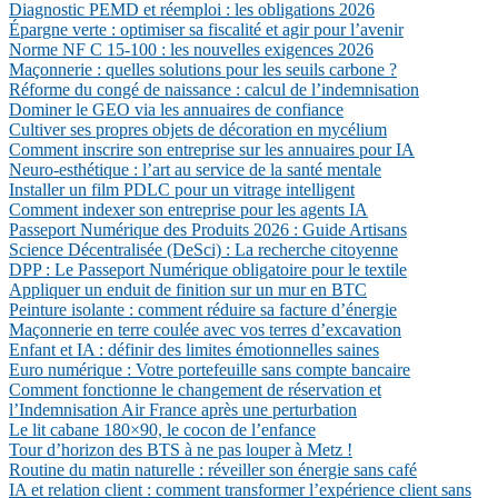
Diagnostic PEMD et réemploi : les obligations 2026
Épargne verte : optimiser sa fiscalité et agir pour l’avenir
Norme NF C 15-100 : les nouvelles exigences 2026
Maçonnerie : quelles solutions pour les seuils carbone ?
Réforme du congé de naissance : calcul de l’indemnisation
Dominer le GEO via les annuaires de confiance
Cultiver ses propres objets de décoration en mycélium
Comment inscrire son entreprise sur les annuaires pour IA
Neuro-esthétique : l’art au service de la santé mentale
Installer un film PDLC pour un vitrage intelligent
Comment indexer son entreprise pour les agents IA
Passeport Numérique des Produits 2026 : Guide Artisans
Science Décentralisée (DeSci) : La recherche citoyenne
DPP : Le Passeport Numérique obligatoire pour le textile
Appliquer un enduit de finition sur un mur en BTC
Peinture isolante : comment réduire sa facture d’énergie
Maçonnerie en terre coulée avec vos terres d’excavation
Enfant et IA : définir des limites émotionnelles saines
Euro numérique : Votre portefeuille sans compte bancaire
Comment fonctionne le changement de réservation et
l’Indemnisation Air France après une perturbation
Le lit cabane 180×90, le cocon de l’enfance
Tour d’horizon des BTS à ne pas louper à Metz !
Routine du matin naturelle : réveiller son énergie sans café
IA et relation client : comment transformer l’expérience client sans