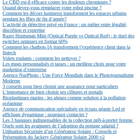
Le CBD est-il efficace contre les douleurs chroniques ?
Quand devez-vous remplacer votre robot piscine ?
Comment les décors lumineux transforment les espaces urbains
pendant les fêtes de fin d’année?
L’activité de détective privé en France : un métier entre légalité,
discrétion et expertise
Razer Huntsman Mini (Optical Purple vs Optical Red) : le duel des
switches optiques en format 60%
Comment les chatbots IA transforment l’expérience client dans la
fintech
Volets roulants : comment les nettoyer ?
Les mugs personnalisés et tasses : un meilleur choix pour votre
marketing d’entreprise
Agence NurPhoto : Une Force Mondiale dans le Photojournalisme
Moderne
3 conseils pour bien choisir une assurance pour particuliers
L’importance de bien choisir ses clôtures et portails
Bioplastiques marins : les algues comme solution à la pollution
océanique
Agence de communication spécialisée en écrans géants Led et
affichage dynamique : pourquoi contacter ?
Les 3 basiques indispensables de la collection prêt-à-porter femme
Quels sont les avantages de l’adoption du portage salarial ?
Utilisation Sécurisée d’un Générateur Solaire : Conseils et
Présentation du Jackery Générateur Solaire 2000 v2