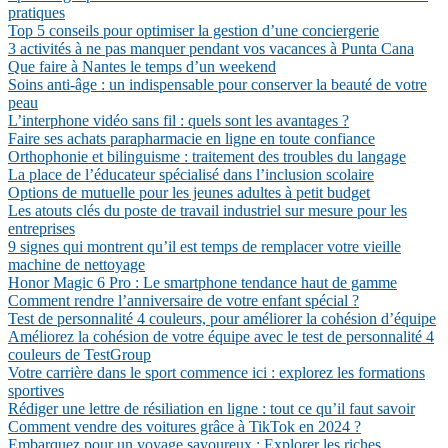
pratiques
Top 5 conseils pour optimiser la gestion d’une conciergerie
3 activités à ne pas manquer pendant vos vacances à Punta Cana
Que faire à Nantes le temps d’un weekend
Soins anti-âge : un indispensable pour conserver la beauté de votre
peau
L’interphone vidéo sans fil : quels sont les avantages ?
Faire ses achats parapharmacie en ligne en toute confiance
Orthophonie et bilinguisme : traitement des troubles du langage
La place de l’éducateur spécialisé dans l’inclusion scolaire
Options de mutuelle pour les jeunes adultes à petit budget
Les atouts clés du poste de travail industriel sur mesure pour les
entreprises
9 signes qui montrent qu’il est temps de remplacer votre vieille
machine de nettoyage
Honor Magic 6 Pro : Le smartphone tendance haut de gamme
Comment rendre l’anniversaire de votre enfant spécial ?
Test de personnalité 4 couleurs, pour améliorer la cohésion d’équipe
Améliorez la cohésion de votre équipe avec le test de personnalité 4
couleurs de TestGroup
Votre carrière dans le sport commence ici : explorez les formations
sportives
Rédiger une lettre de résiliation en ligne : tout ce qu’il faut savoir
Comment vendre des voitures grâce à TikTok en 2024 ?
Embarquez pour un voyage savoureux : Explorer les riches