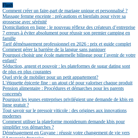
Flash
Comment créer un faire-part de mariage unique et personnalisé ?
Massage femme enceinte : précautions et bienfaits pour vivre sa
grossesse avec sérénité
Domiciliation en ligne : le nouveau réflexe des créateurs d’entreprise
7 erreurs à éviter absolument pour réussir son premier camping en
famille
Tarif déménagement professionnel en 2026 : prix et guide complet
Comment gérer la barrière de la langue sans paniquer
Pourquoi choisir une école maternelle bilingue pour l’avenir de votre
enfant?
Séduction, argent et pouvoir : les plateformes de sugar dating sont
de plus en plus courantes
Quel style de mobilier pour un petit appartement?
L’étiquette épicerie fine : un atout clé pour valoriser chaque produit
Pension alimentaire : Procédures et démarches pour les parents
concernés
Pourquoi les jeunes entreprises privilégient une demande de kbis en
ligne gratuit ?
Tout savoir sur le pressoir viticole : des origines aux innovations
modernes
Comment utiliser la plateforme monidenum demande kbis pour
simplifier vos démarches ?
Déménagement en Guyane : réussir votre changement de vie vers