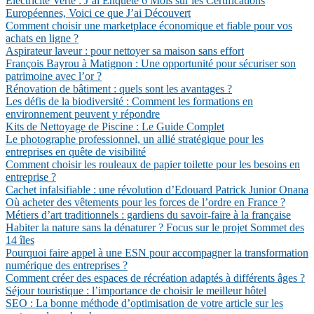
Électricité Verte : J’ai Enquêté 6 Mois sur les Certifications
Européennes, Voici ce que J’ai Découvert
Comment choisir une marketplace économique et fiable pour vos
achats en ligne ?
Aspirateur laveur : pour nettoyer sa maison sans effort
François Bayrou à Matignon : Une opportunité pour sécuriser son
patrimoine avec l’or ?
Rénovation de bâtiment : quels sont les avantages ?
Les défis de la biodiversité : Comment les formations en
environnement peuvent y répondre
Kits de Nettoyage de Piscine : Le Guide Complet
Le photographe professionnel, un allié stratégique pour les
entreprises en quête de visibilité
Comment choisir les rouleaux de papier toilette pour les besoins en
entreprise ?
Cachet infalsifiable : une révolution d’Edouard Patrick Junior Onana
Où acheter des vêtements pour les forces de l’ordre en France ?
Métiers d’art traditionnels : gardiens du savoir-faire à la française
Habiter la nature sans la dénaturer ? Focus sur le projet Sommet des
14 îles
Pourquoi faire appel à une ESN pour accompagner la transformation
numérique des entreprises ?
Comment créer des espaces de récréation adaptés à différents âges ?
Séjour touristique : l’importance de choisir le meilleur hôtel
SEO : La bonne méthode d’optimisation de votre article sur les