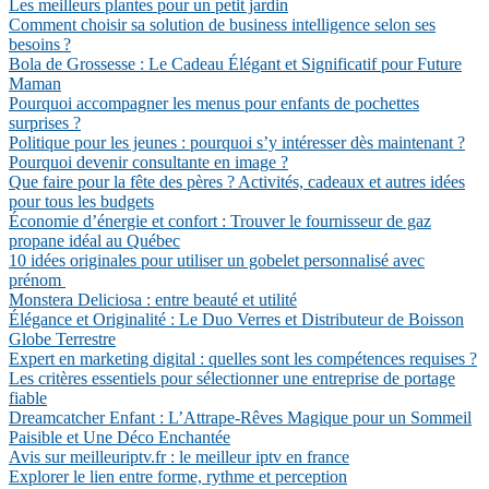
Les meilleurs plantes pour un petit jardin
Comment choisir sa solution de business intelligence selon ses
besoins ?
Bola de Grossesse : Le Cadeau Élégant et Significatif pour Future
Maman
Pourquoi accompagner les menus pour enfants de pochettes
surprises ?
Politique pour les jeunes : pourquoi s’y intéresser dès maintenant ?
Pourquoi devenir consultante en image ?
Que faire pour la fête des pères ? Activités, cadeaux et autres idées
pour tous les budgets
Économie d’énergie et confort : Trouver le fournisseur de gaz
propane idéal au Québec
10 idées originales pour utiliser un gobelet personnalisé avec
prénom
Monstera Deliciosa : entre beauté et utilité
Élégance et Originalité : Le Duo Verres et Distributeur de Boisson
Globe Terrestre
Expert en marketing digital : quelles sont les compétences requises ?
Les critères essentiels pour sélectionner une entreprise de portage
fiable
Dreamcatcher Enfant : L’Attrape-Rêves Magique pour un Sommeil
Paisible et Une Déco Enchantée
Avis sur meilleuriptv.fr : le meilleur iptv en france
Explorer le lien entre forme, rythme et perception