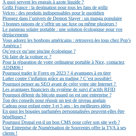
A quoi servent les engrais à azote liquide ?
Grillz France : la destination pour tous les fans de grillz
Velcro : des produits indispensables pour le quotidien
Plongez dans l’univers de Demon Slayer : un manga populaire
3 bonnes raisons de s’offrir un sac luxe ou même plusieurs !
Le panneau solaire portable : une solution écologique pour vos
déplacements
Vous adorez les bonbons américains : retrouvez-les tous chez Pop’s
América !
Qu’est-ce qu’une piscine écologique ?
Où faire de la voiture rc ?
Pour la réparation de votre ordinateur portable à Nice, contactez
ADIM06 !
Pourquoi trader le Forex en 2023 ? 4 avantages à en tirer
Lutter contre l’inflation grâce au trading ? C’est possible!
Pourquoi penser au SEO avant de créer votre site Internet ?
Les avantages financiers du système de suivi d’actifs RFID
Pourquoi détenir du bitcoin quand on est une entreprise ?
Top des conseils pour réussir un test de niveau anglais
Cadeau pour enfant entre 3 et 5 ans : les meilleures idées
En quoi les bougies parfumées personnalisées peuvent-elles être
bénéfiques ?
Pourquoi Drupal est-il un bon CMS pour créer son site web ?
Une Entreprise de Numérisation de Souvenirs offre la TVA à ses
clients !