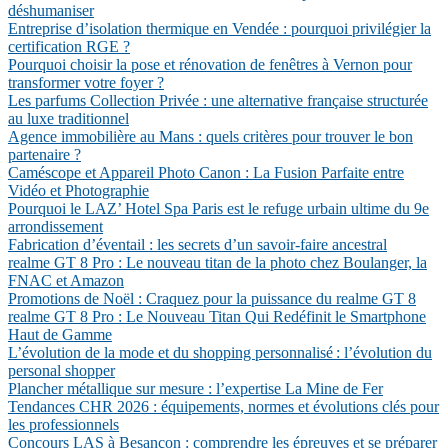
déshumaniser
Entreprise d’isolation thermique en Vendée : pourquoi privilégier la
certification RGE ?
Pourquoi choisir la pose et rénovation de fenêtres à Vernon pour
transformer votre foyer ?
Les parfums Collection Privée : une alternative française structurée
au luxe traditionnel
Agence immobilière au Mans : quels critères pour trouver le bon
partenaire ?
Caméscope et Appareil Photo Canon : La Fusion Parfaite entre
Vidéo et Photographie
Pourquoi le LAZ’ Hotel Spa Paris est le refuge urbain ultime du 9e
arrondissement
Fabrication d’éventail : les secrets d’un savoir-faire ancestral
realme GT 8 Pro : Le nouveau titan de la photo chez Boulanger, la
FNAC et Amazon
Promotions de Noël : Craquez pour la puissance du realme GT 8
realme GT 8 Pro : Le Nouveau Titan Qui Redéfinit le Smartphone
Haut de Gamme
L’évolution de la mode et du shopping personnalisé : l’évolution du
personal shopper
Plancher métallique sur mesure : l’expertise La Mine de Fer
Tendances CHR 2026 : équipements, normes et évolutions clés pour
les professionnels
Concours LAS à Besançon : comprendre les épreuves et se préparer