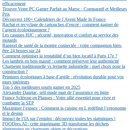
efficacement
Trouver Votre PC Gamer Parfait au Maroc : Comparatif et Meilleurs
Prix
Découvrez 100+ Calendriers de l’Avent Made In France
Rachat et recyclage de cartouches d’encre : comment gagner de
l’argent écologiquement ?
Les casques HJC : sécurité, innovation et confort au service des
motards
Rapport de santé de la montre connectée : votre compagnon bien-
être 24 heures sur 24
Comment optimiser la rentabilité d’un bien locatif à Paris 17e ?
Les lambris en bois massif : comment préserver leur authenticité
Charpente traditionnelle vs fermette industrielle : quel choix pour la
construction ?
Peintures écologiques à base d’argile : révolution durable pour vos
murs intérieurs
Top 5 des meilleures souris gamer en 2025
Alexandre Dauriac, self-made man de l’assurance en ligne
France Sclérose en Plaques : Votre allié essentiel pour vivre et
combattre la SEP
Maximiser l’espace : Comment la cuisine en L redéfinit l’ergonomie
et le design
Impact de l’IA sur l’emploi : découvrez toutes les statistiques !
FOODres.AI : cette imprimante 3D transforme les déchets
alimentaires en charmants objets et décorations