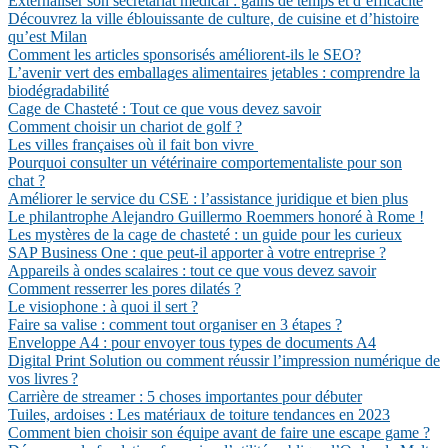
Externaliser son secrétariat médical : gains de temps et d’efficacité
Découvrez la ville éblouissante de culture, de cuisine et d’histoire
qu’est Milan
Comment les articles sponsorisés améliorent-ils le SEO?
L’avenir vert des emballages alimentaires jetables : comprendre la
biodégradabilité
Cage de Chasteté : Tout ce que vous devez savoir
Comment choisir un chariot de golf ?
Les villes françaises où il fait bon vivre
Pourquoi consulter un vétérinaire comportementaliste pour son
chat ?
Améliorer le service du CSE : l’assistance juridique et bien plus
Le philantrophe Alejandro Guillermo Roemmers honoré à Rome !
Les mystères de la cage de chasteté : un guide pour les curieux
SAP Business One : que peut-il apporter à votre entreprise ?
Appareils à ondes scalaires : tout ce que vous devez savoir
Comment resserrer les pores dilatés ?
Le visiophone : à quoi il sert ?
Faire sa valise : comment tout organiser en 3 étapes ?
Enveloppe A4 : pour envoyer tous types de documents A4
Digital Print Solution ou comment réussir l’impression numérique de
vos livres ?
Carrière de streamer : 5 choses importantes pour débuter
Tuiles, ardoises : Les matériaux de toiture tendances en 2023
Comment bien choisir son équipe avant de faire une escape game ?