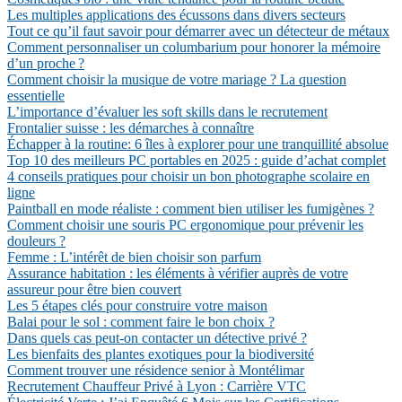
Les multiples applications des écussons dans divers secteurs
Tout ce qu’il faut savoir pour démarrer avec un détecteur de métaux
Comment personnaliser un columbarium pour honorer la mémoire
d’un proche ?
Comment choisir la musique de votre mariage ? La question
essentielle
L’importance d’évaluer les soft skills dans le recrutement
Frontalier suisse : les démarches à connaître
Échapper à la routine: 6 îles à explorer pour une tranquillité absolue
Top 10 des meilleurs PC portables en 2025 : guide d’achat complet
4 conseils pratiques pour choisir un bon photographe scolaire en
ligne
Paintball en mode réaliste : comment bien utiliser les fumigènes ?
Comment choisir une souris PC ergonomique pour prévenir les
douleurs ?
Femme : L’intérêt de bien choisir son parfum
Assurance habitation : les éléments à vérifier auprès de votre
assureur pour être bien couvert
Les 5 étapes clés pour construire votre maison
Balai pour le sol : comment faire le bon choix ?
Dans quels cas peut-on contacter un détective privé ?
Les bienfaits des plantes exotiques pour la biodiversité
Comment trouver une résidence senior à Montélimar
Recrutement Chauffeur Privé à Lyon : Carrière VTC