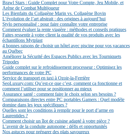
Brawl Stars : Guide Complet pour Votre Compte, Jeu Mobile, et
Arène de Combat Multijoueur
Les Bienfaits du Collagène Marin vs. Collagène Bovin
L’évolution de l’art abstrait : des origines à aujourd’hui
Stylo personnalisé : pour faire connaître votre entreprise
Comment évaluer la rente viagère : méthodes et conseils pratiques
Faites ressentir à votre client la qualité de vos produits avec les
échantillons Mytplast
4 bonnes raisons de choisir un hôtel avec piscine pour vos vacances
au Québec
Améliorer la Sécurité des Espaces Publics avec les Tourniquets
Tripodes
Guide complet sur le refroidissement processeur : Optimisez les
performances de votre PC
Service de transport en taxi à Ozoir-la-Ferrière
SeoLuxury.com: Qu’est-ce que c’est, comment ça fonctionne et
comment l’utiliser pour se positionner au mieux
Assurance santé : comment faire le choix selon ses besoins ?
Comparaisons directes entre PC portables Gamers : Quel modèle
domine dans les jeux spécifiques ?
Quelles sont les conditions à remplir pour le port d’arme en
Laurentides ?
Comment choisir un îlot de cuisine adapté à votre pièce ?
L’avenir de la conduite autonome : défis et opportunités
Nos astuces pour préparer des plats savoureux