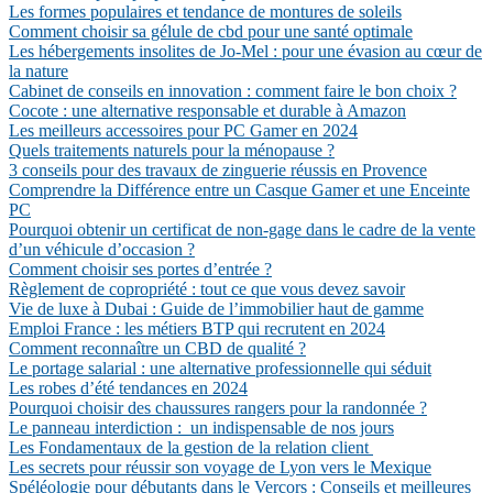
Les formes populaires et tendance de montures de soleils
Comment choisir sa gélule de cbd pour une santé optimale
Les hébergements insolites de Jo-Mel : pour une évasion au cœur de
la nature
Cabinet de conseils en innovation : comment faire le bon choix ?
Cocote : une alternative responsable et durable à Amazon
Les meilleurs accessoires pour PC Gamer en 2024
Quels traitements naturels pour la ménopause ?
3 conseils pour des travaux de zinguerie réussis en Provence
Comprendre la Différence entre un Casque Gamer et une Enceinte
PC
Pourquoi obtenir un certificat de non-gage dans le cadre de la vente
d’un véhicule d’occasion ?
Comment choisir ses portes d’entrée ?
Règlement de copropriété : tout ce que vous devez savoir
Vie de luxe à Dubai : Guide de l’immobilier haut de gamme
Emploi France : les métiers BTP qui recrutent en 2024
Comment reconnaître un CBD de qualité ?
Le portage salarial : une alternative professionnelle qui séduit
Les robes d’été tendances en 2024
Pourquoi choisir des chaussures rangers pour la randonnée ?
Le panneau interdiction : un indispensable de nos jours
Les Fondamentaux de la gestion de la relation client
Les secrets pour réussir son voyage de Lyon vers le Mexique
Spéléologie pour débutants dans le Vercors : Conseils et meilleures