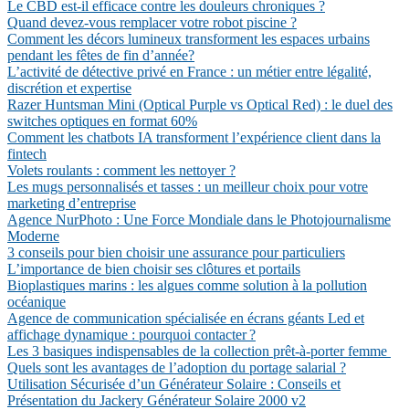
Le CBD est-il efficace contre les douleurs chroniques ?
Quand devez-vous remplacer votre robot piscine ?
Comment les décors lumineux transforment les espaces urbains
pendant les fêtes de fin d’année?
L’activité de détective privé en France : un métier entre légalité,
discrétion et expertise
Razer Huntsman Mini (Optical Purple vs Optical Red) : le duel des
switches optiques en format 60%
Comment les chatbots IA transforment l’expérience client dans la
fintech
Volets roulants : comment les nettoyer ?
Les mugs personnalisés et tasses : un meilleur choix pour votre
marketing d’entreprise
Agence NurPhoto : Une Force Mondiale dans le Photojournalisme
Moderne
3 conseils pour bien choisir une assurance pour particuliers
L’importance de bien choisir ses clôtures et portails
Bioplastiques marins : les algues comme solution à la pollution
océanique
Agence de communication spécialisée en écrans géants Led et
affichage dynamique : pourquoi contacter ?
Les 3 basiques indispensables de la collection prêt-à-porter femme
Quels sont les avantages de l’adoption du portage salarial ?
Utilisation Sécurisée d’un Générateur Solaire : Conseils et
Présentation du Jackery Générateur Solaire 2000 v2