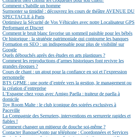
Comment bien choisir les croquettes pour son chien?
Comment s’habille un homme
Surmonter sa timidité : découvrez les cours de théâtre AVENUE DU
SPECTACLE à Paris
Optimisez la Sécurité de Vos Véhicules avec notre Localisateur GPS
Performant et Discret
Comment le bruit blanc favorise un sommeil paisible pour les bébés
Or historique : la stratégie patrimoniale qui contourne les banques
Formation en SEO : un indispensable pour plus de visibilité sur
Google
Quels débouchés après des études en arts plastiques ?
Comment les reproductions d’armes historiques font revivre les
grandes époques ?
Cours de chant : un atout pour la confiance en soi et l’expression
personnelle
BTS GPME : une porte d’entrée vers la gestion, le management ou
la création d’entreprise
L’Espagne chez vous avec Amigo Paella : traiteur de paella à
domicile
Toy Room Malte : le club iconique des soirées exclusives à
Paceville
La Compagnie des Serruriers, interventions en serrurerie rapides et
fiables !
Comment changer un mitigeur de douche soi-même ?
Contacter BanqueQonto par téléphone : Coordonnées et Services