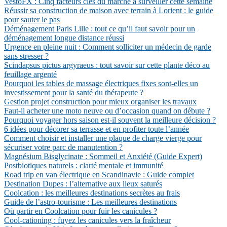
VestoFX : Cinq facteurs clés du marché à surveiller cette semaine
Réussir sa construction de maison avec terrain à Lorient : le guide
pour sauter le pas
Déménagement Paris Lille : tout ce qu’il faut savoir pour un
déménagement longue distance réussi
Urgence en pleine nuit : Comment solliciter un médecin de garde
sans stresser ?
Scindapsus pictus argyraeus : tout savoir sur cette plante déco au
feuillage argenté
Pourquoi les tables de massage électriques fixes sont-elles un
investissement pour la santé du thérapeute ?
Gestion projet construction pour mieux organiser les travaux
Faut-il acheter une moto neuve ou d’occasion quand on débute ?
Pourquoi voyager hors saison est-il souvent la meilleure décision ?
6 idées pour décorer sa terrasse et en profiter toute l’année
Comment choisir et installer une plaque de charge vierge pour
sécuriser votre parc de manutention ?
Magnésium Bisglycinate : Sommeil et Anxiété (Guide Expert)
Postbiotiques naturels : clarté mentale et immunité
Road trip en van électrique en Scandinavie : Guide complet
Destination Dupes : l’alternative aux lieux saturés
Coolcation : les meilleures destinations secrètes au frais
Guide de l’astro-tourisme : Les meilleures destinations
Où partir en Coolcation pour fuir les canicules ?
Cool-cationing : fuyez les canicules vers la fraîcheur