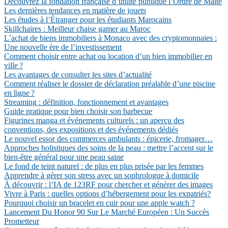
Découvrez la fondation française d’utilité publique l’Ordre de Malte
Les dernières tendances en matière de jouets
Les études à l’Étranger pour les étudiants Marocains
Skillchaires : Meilleur chaise gamer au Maroc
L’achat de biens immobiliers à Monaco avec des cryptomonnaies :
Une nouvelle ère de l’investissement
Comment choisir entre achat ou location d’un bien immobilier en
ville ?
Les avantages de consulter les sites d’actualité
Comment réaliser le dossier de déclaration préalable d’une piscine
en ligne ?
Streaming : définition, fonctionnement et avantages
Guide pratique pour bien choisir son barbecue
Figurines manga et événements culturels : un aperçu des
conventions, des expositions et des événements dédiés
Le nouvel essor des commerces ambulants : épicerie, fromager…
Approches holistiques des soins de la peau : mettre l’accent sur le
bien-être général pour une peau saine
Le fond de teint naturel : de plus en plus prisée par les femmes
Apprendre à gérer son stress avec un sophrologue à domicile
À découvrir : l’IA de 123RF pour chercher et générer des images
Vivre à Paris : quelles options d’hébergement pour les expatriés?
Pourquoi choisir un bracelet en cuir pour une apple watch ?
Lancement Du Honor 90 Sur Le Marché Européen : Un Succès
Prometteur