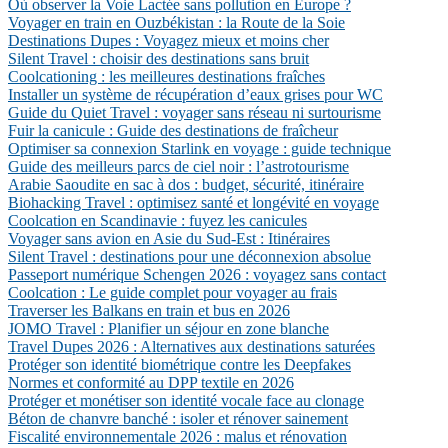
Où observer la Voie Lactée sans pollution en Europe ?
Voyager en train en Ouzbékistan : la Route de la Soie
Destinations Dupes : Voyagez mieux et moins cher
Silent Travel : choisir des destinations sans bruit
Coolcationing : les meilleures destinations fraîches
Installer un système de récupération d’eaux grises pour WC
Guide du Quiet Travel : voyager sans réseau ni surtourisme
Fuir la canicule : Guide des destinations de fraîcheur
Optimiser sa connexion Starlink en voyage : guide technique
Guide des meilleurs parcs de ciel noir : l’astrotourisme
Arabie Saoudite en sac à dos : budget, sécurité, itinéraire
Biohacking Travel : optimisez santé et longévité en voyage
Coolcation en Scandinavie : fuyez les canicules
Voyager sans avion en Asie du Sud-Est : Itinéraires
Silent Travel : destinations pour une déconnexion absolue
Passeport numérique Schengen 2026 : voyagez sans contact
Coolcation : Le guide complet pour voyager au frais
Traverser les Balkans en train et bus en 2026
JOMO Travel : Planifier un séjour en zone blanche
Travel Dupes 2026 : Alternatives aux destinations saturées
Protéger son identité biométrique contre les Deepfakes
Normes et conformité au DPP textile en 2026
Protéger et monétiser son identité vocale face au clonage
Béton de chanvre banché : isoler et rénover sainement
Fiscalité environnementale 2026 : malus et rénovation