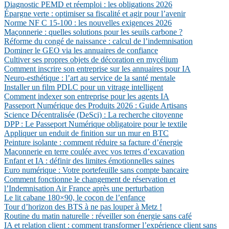
Diagnostic PEMD et réemploi : les obligations 2026
Épargne verte : optimiser sa fiscalité et agir pour l’avenir
Norme NF C 15-100 : les nouvelles exigences 2026
Maçonnerie : quelles solutions pour les seuils carbone ?
Réforme du congé de naissance : calcul de l’indemnisation
Dominer le GEO via les annuaires de confiance
Cultiver ses propres objets de décoration en mycélium
Comment inscrire son entreprise sur les annuaires pour IA
Neuro-esthétique : l’art au service de la santé mentale
Installer un film PDLC pour un vitrage intelligent
Comment indexer son entreprise pour les agents IA
Passeport Numérique des Produits 2026 : Guide Artisans
Science Décentralisée (DeSci) : La recherche citoyenne
DPP : Le Passeport Numérique obligatoire pour le textile
Appliquer un enduit de finition sur un mur en BTC
Peinture isolante : comment réduire sa facture d’énergie
Maçonnerie en terre coulée avec vos terres d’excavation
Enfant et IA : définir des limites émotionnelles saines
Euro numérique : Votre portefeuille sans compte bancaire
Comment fonctionne le changement de réservation et
l’Indemnisation Air France après une perturbation
Le lit cabane 180×90, le cocon de l’enfance
Tour d’horizon des BTS à ne pas louper à Metz !
Routine du matin naturelle : réveiller son énergie sans café
IA et relation client : comment transformer l’expérience client sans