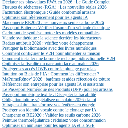
Déclarer ses plus-values RWA en 2026 : Le Guide Complet
Fissures de sécheresse (RGA) : Les nouvelles règles 2026
Facturation électronique : Guide conformité artisans
Optimiser son référencement pour les agents IA
Maçonnerie RE2020 : les nouveaux seuils carbone 2026
Passeport Batterie : Vérifier l’usure d’un véhicule électrique
Carburant de synthèse moto : les modèles compatibles
Viande synthétique : la science derrière les bioréacteurs
Radars antibruit 2026 : vérifiez votre échappement
Pratiquer la bibliomancie avec des livres numériques
Comment configurer le V2H pour alimenter sa maison
Comment installer une borne de recharge bidirectionnelle V2H
Optimiser la fiscalité du parc auto face au malus 2026
Protéger ses accès UWB contre le piratage par relais
Intuition ou Biais de l’IA : Comment les différencier ?
MaPrimeRénov’ 2026 : barèmes et aides réfection de toiture
Référencer son entreprise pour les agents IA et assistants
Le Passeport Numérique des Produits (DPP) pour les artisans
Passeport numérique textile : Décrypter la traçabilité
Obligation toiture végétalisée ou solaire 2026 : la loi
Vitrage solaire : transformez vos fenêtres en énergie
Protéger son identité vocale contre le clonage par IA
Charpente et RE2020 : Valider les seuils carbone 2026
Peinture thermorégulatrice : réduisez votre consommation
Optimiser un annuaire pour les agents IA et la SGE