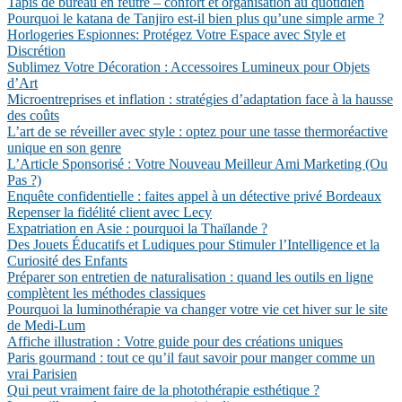
Tapis de bureau en feutre – confort et organisation au quotidien
Pourquoi le katana de Tanjiro est-il bien plus qu’une simple arme ?
Horlogeries Espionnes: Protégez Votre Espace avec Style et
Discrétion
Sublimez Votre Décoration : Accessoires Lumineux pour Objets
d’Art
Microentreprises et inflation : stratégies d’adaptation face à la hausse
des coûts
L’art de se réveiller avec style : optez pour une tasse thermoréactive
unique en son genre
L’Article Sponsorisé : Votre Nouveau Meilleur Ami Marketing (Ou
Pas ?)
Enquête confidentielle : faites appel à un détective privé Bordeaux
Repenser la fidélité client avec Lecy
Expatriation en Asie : pourquoi la Thaïlande ?
Des Jouets Éducatifs et Ludiques pour Stimuler l’Intelligence et la
Curiosité des Enfants
Préparer son entretien de naturalisation : quand les outils en ligne
complètent les méthodes classiques
Pourquoi la luminothérapie va changer votre vie cet hiver sur le site
de Medi-Lum
Affiche illustration : Votre guide pour des créations uniques
Paris gourmand : tout ce qu’il faut savoir pour manger comme un
vrai Parisien
Qui peut vraiment faire de la photothérapie esthétique ?