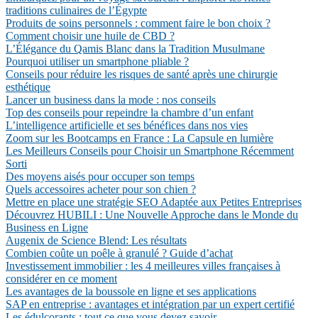
traditions culinaires de l’Égypte
Produits de soins personnels : comment faire le bon choix ?
Comment choisir une huile de CBD ?
L’Élégance du Qamis Blanc dans la Tradition Musulmane
Pourquoi utiliser un smartphone pliable ?
Conseils pour réduire les risques de santé après une chirurgie
esthétique
Lancer un business dans la mode : nos conseils
Top des conseils pour repeindre la chambre d’un enfant
L’intelligence artificielle et ses bénéfices dans nos vies
Zoom sur les Bootcamps en France : La Capsule en lumière
Les Meilleurs Conseils pour Choisir un Smartphone Récemment
Sorti
Des moyens aisés pour occuper son temps
Quels accessoires acheter pour son chien ?
Mettre en place une stratégie SEO Adaptée aux Petites Entreprises
Découvrez HUBILI : Une Nouvelle Approche dans le Monde du
Business en Ligne
Augenix de Science Blend: Les résultats
Combien coûte un poêle à granulé ? Guide d’achat
Investissement immobilier : les 4 meilleures villes françaises à
considérer en ce moment
Les avantages de la boussole en ligne et ses applications
SAP en entreprise : avantages et intégration par un expert certifié
Les édulcorants : tout ce que vous devez savoir