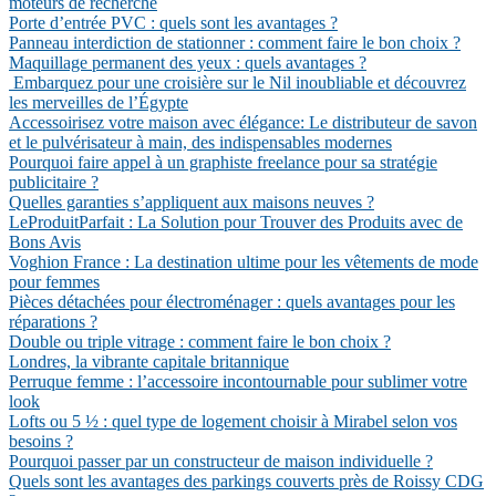
moteurs de recherche
Porte d’entrée PVC : quels sont les avantages ?
Panneau interdiction de stationner : comment faire le bon choix ?
Maquillage permanent des yeux : quels avantages ?
Embarquez pour une croisière sur le Nil inoubliable et découvrez
les merveilles de l’Égypte
Accessoirisez votre maison avec élégance: Le distributeur de savon
et le pulvérisateur à main, des indispensables modernes
Pourquoi faire appel à un graphiste freelance pour sa stratégie
publicitaire ?
Quelles garanties s’appliquent aux maisons neuves ?
LeProduitParfait : La Solution pour Trouver des Produits avec de
Bons Avis
Voghion France : La destination ultime pour les vêtements de mode
pour femmes
Pièces détachées pour électroménager : quels avantages pour les
réparations ?
Double ou triple vitrage : comment faire le bon choix ?
Londres, la vibrante capitale britannique
Perruque femme : l’accessoire incontournable pour sublimer votre
look
Lofts ou 5 ½ : quel type de logement choisir à Mirabel selon vos
besoins ?
Pourquoi passer par un constructeur de maison individuelle ?
Quels sont les avantages des parkings couverts près de Roissy CDG