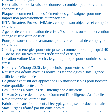
l’Amazonie française
Externalisation de la saisie de données : combien peut-on vraiment
économiser ?
Plaquette commerciale : les éléments design à soigner pour une
impression professionnelle et impactante
IPTV Smarters Pro vs TiviMate : comparaison objective et complète
en 2026
Agence de communication de crise : 7 situations où son intervention
change l’issue d’un dossier
Pourquoi souscrire une assurance pour votre animal de compagnie
en 2026 ?
Courtage en énergies pour entreprises : comment obtenir jusqu’à 40
% de baisse sur vos factures d’électricité et de gaz
Location voiture Marrakech : le guide pratique pour conduire sans
stress
Bionny vs Whoop 2026 : lequel choisir pour votre santé ?
Réussir vos débuts avec les nouvelles technologies d’intelligence
artificielle cette année
Le guide exhaustif des applications IA indispensables pour booster
votre quotidien cette année
Les Grandes Nouvelles de l’Intelligence Artificielle
L’IA au Service de la Presse : Comment l’Intelligence Artificielle
Révolutionne le Journalisme
Fabrication sans fondement : Décryptage du pseudo-documentaire
State Organs réalisé par un culte notoire