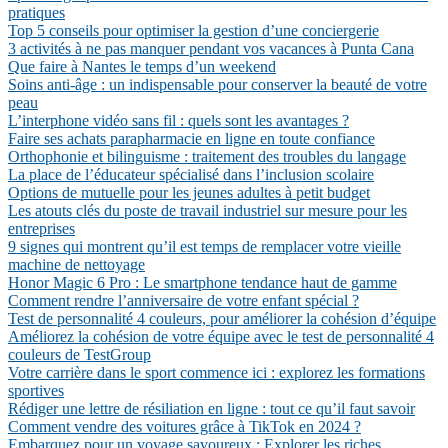
pratiques
Top 5 conseils pour optimiser la gestion d’une conciergerie
3 activités à ne pas manquer pendant vos vacances à Punta Cana
Que faire à Nantes le temps d’un weekend
Soins anti-âge : un indispensable pour conserver la beauté de votre
peau
L’interphone vidéo sans fil : quels sont les avantages ?
Faire ses achats parapharmacie en ligne en toute confiance
Orthophonie et bilinguisme : traitement des troubles du langage
La place de l’éducateur spécialisé dans l’inclusion scolaire
Options de mutuelle pour les jeunes adultes à petit budget
Les atouts clés du poste de travail industriel sur mesure pour les
entreprises
9 signes qui montrent qu’il est temps de remplacer votre vieille
machine de nettoyage
Honor Magic 6 Pro : Le smartphone tendance haut de gamme
Comment rendre l’anniversaire de votre enfant spécial ?
Test de personnalité 4 couleurs, pour améliorer la cohésion d’équipe
Améliorez la cohésion de votre équipe avec le test de personnalité 4
couleurs de TestGroup
Votre carrière dans le sport commence ici : explorez les formations
sportives
Rédiger une lettre de résiliation en ligne : tout ce qu’il faut savoir
Comment vendre des voitures grâce à TikTok en 2024 ?
Embarquez pour un voyage savoureux : Explorer les riches