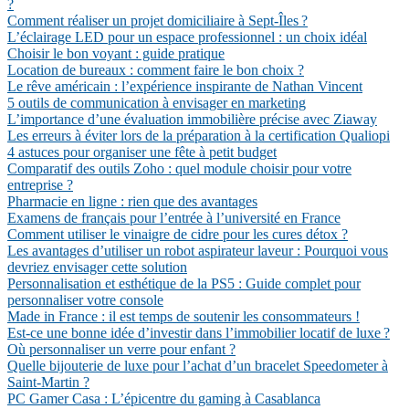
?
Comment réaliser un projet domiciliaire à Sept-Îles ?
L’éclairage LED pour un espace professionnel : un choix idéal
Choisir le bon voyant : guide pratique
Location de bureaux : comment faire le bon choix ?
Le rêve américain : l’expérience inspirante de Nathan Vincent
5 outils de communication à envisager en marketing
L’importance d’une évaluation immobilière précise avec Ziaway
Les erreurs à éviter lors de la préparation à la certification Qualiopi
4 astuces pour organiser une fête à petit budget
Comparatif des outils Zoho : quel module choisir pour votre
entreprise ?
Pharmacie en ligne : rien que des avantages
Examens de français pour l’entrée à l’université en France
Comment utiliser le vinaigre de cidre pour les cures détox ?
Les avantages d’utiliser un robot aspirateur laveur : Pourquoi vous
devriez envisager cette solution
Personnalisation et esthétique de la PS5 : Guide complet pour
personnaliser votre console
Made in France : il est temps de soutenir les consommateurs !
Est-ce une bonne idée d’investir dans l’immobilier locatif de luxe ?
Où personnaliser un verre pour enfant ?
Quelle bijouterie de luxe pour l’achat d’un bracelet Speedometer à
Saint-Martin ?
PC Gamer Casa : L’épicentre du gaming à Casablanca