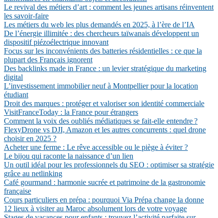
Le revival des métiers d’art : comment les jeunes artisans réinventent
les savoir-faire
Les métiers du web les plus demandés en 2025, à l’ère de l’IA
De l’énergie illimitée : des chercheurs taïwanais développent un
dispositif piézoélectrique innovant
Focus sur les inconvénients des batteries résidentielles : ce que la
plupart des Français ignorent
Des backlinks made in France : un levier stratégique du marketing
digital
L’investissement immobilier neuf à Montpellier pour la location
étudiant
Droit des marques : protéger et valoriser son identité commerciale
VisitFranceToday : la France pour étrangers
Comment la voix des oubliés médiatiques se fait-elle entendre ?
FlexyDrone vs DJI, Amazon et les autres concurrents : quel drone
choisir en 2025 ?
Acheter une ferme : Le rêve accessible ou le piège à éviter ?
Le bijou qui raconte la naissance d’un lien
Un outil idéal pour les professionnels du SEO : optimiser sa stratégie
grâce au netlinking
Café gourmand : harmonie sucrée et patrimoine de la gastronomie
française
Cours particuliers en prépa : pourquoi Via Prépa change la donne
12 lieux à visiter au Maroc absolument lors de votre voyage
Stages de vacances pour enfants : trouvez l’activité parfaite sur