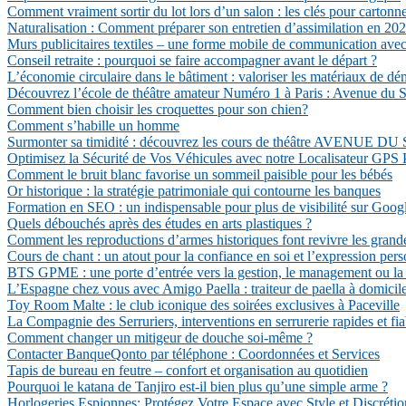
Comment vraiment sortir du lot lors d’un salon : les clés pour cartonn
Naturalisation : Comment préparer son entretien d’assimilation en 202
Murs publicitaires textiles – une forme mobile de communication avec 
Conseil retraite : pourquoi se faire accompagner avant le départ ?
L’économie circulaire dans le bâtiment : valoriser les matériaux de dé
Découvrez l’école de théâtre amateur Numéro 1 à Paris : Avenue du S
Comment bien choisir les croquettes pour son chien?
Comment s’habille un homme
Surmonter sa timidité : découvrez les cours de théâtre AVENUE 
Optimisez la Sécurité de Vos Véhicules avec notre Localisateur GPS 
Comment le bruit blanc favorise un sommeil paisible pour les bébés
Or historique : la stratégie patrimoniale qui contourne les banques
Formation en SEO : un indispensable pour plus de visibilité sur Goog
Quels débouchés après des études en arts plastiques ?
Comment les reproductions d’armes historiques font revivre les grand
Cours de chant : un atout pour la confiance en soi et l’expression pers
BTS GPME : une porte d’entrée vers la gestion, le management ou la c
L’Espagne chez vous avec Amigo Paella : traiteur de paella à domicil
Toy Room Malte : le club iconique des soirées exclusives à Paceville
La Compagnie des Serruriers, interventions en serrurerie rapides et fia
Comment changer un mitigeur de douche soi-même ?
Contacter BanqueQonto par téléphone : Coordonnées et Services
Tapis de bureau en feutre – confort et organisation au quotidien
Pourquoi le katana de Tanjiro est-il bien plus qu’une simple arme ?
Horlogeries Espionnes: Protégez Votre Espace avec Style et Discrétio