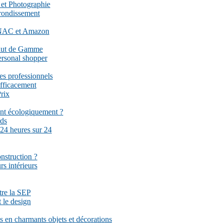
 et Photographie
rrondissement
 FNAC et Amazon
Haut de Gamme
ersonal shopper
es professionnels
fficacement
rix
ent écologiquement ?
rds
 24 heures sur 24
onstruction ?
rs intérieurs
ttre la SEP
 le design
 en charmants objets et décorations