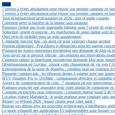
Flash
7 erreurs à éviter absolument pour réussir son premier camping en fam
7 erreurs à éviter absolument pour réussir son premier camping en fam
Tarif déménagement professionnel en 2026 : prix et guide complet
Comment gérer la barrière de la langue sans paniquer
Pourquoi choisir une école maternelle bilingue pour l’avenir de votre 
Séduction, argent et pouvoir : les plateformes de sugar dating sont de 
Quel style de mobilier pour un petit appartement?
L’étiquette épicerie fine : un atout clé pour valoriser chaque produit
Pension alimentaire : Procédures et démarches pour les parents conce
Pourquoi les jeunes entreprises privilégient une demande de kbis en li
Tout savoir sur le pressoir viticole : des origines aux innovations mod
Comment utiliser la plateforme monidenum demande kbis pour simpli
Déménagement en Guyane : réussir votre changement de vie vers l’A
Externalisation de la saisie de données : combien peut-on vraiment é
Plaquette commerciale : les éléments design à soigner pour une impres
IPTV Smarters Pro vs TiviMate : comparaison objective et complète 
Agence de communication de crise : 7 situations où son intervention c
Pourquoi souscrire une assurance pour votre animal de compagnie en
Courtage en énergies pour entreprises : comment obtenir jusqu’à 40 % d
Location voiture Marrakech : le guide pratique pour conduire sans str
Bionny vs Whoop 2026 : lequel choisir pour votre santé ?
Réussir vos débuts avec les nouvelles technologies d’intelligence artifi
Le guide exhaustif des applications IA indispensables pour booster vo