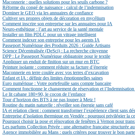
Maçonnerie : quelles solutions pour les seuils carbone ?
Réforme du congé de naissance : calcul de l’indemnisation
Dominer le GEO via les annuaires de confiance
Cultiver ses propres objets de décoration en mycélium
Comment inscrire son entreprise sur les annuaires pour IA
Neuro-esthétique : l’art au service de la santé mentale
Installer un film PDLC pour un vitrage intelligent
Comment indexer son entreprise pour les agents IA
Passeport Numérique des Produits 2026 : Guide Artisans
Science Décentralisée (DeSci) : La recherche citoyenne
DPP : Le Passeport Numérique obligatoire pour le textile
Appliquer un enduit de finition sur un mur en BTC
Peinture isolante : comment réduire sa facture d’énergie
Maçonnerie en terre coulée avec vos terres d’excavation
Enfant et IA : définir des limites émotionnelles saines
Euro numérique : Votre portefeuille sans compte bancaire
Comment fonctionne le changement de réservation et l’Indemnisation 
Le lit cabane 180×90, le cocon de l’enfance
Tour d’horizon des BTS à ne pas louper à Metz !
Routine du matin naturelle : réveiller son énergie sans café
IA et relation client : comment transformer l’expérience client sans d
Entreprise d’isolation thermique en Vendée : pourquoi privilégier la c
Pourquoi choisir la pose et rénovation de fenêtres à Vernon pour trans
Les parfums Collection Privée : une alternative française structurée au
Agence immobilière au Mans : quels critères pour trouver le bon parte