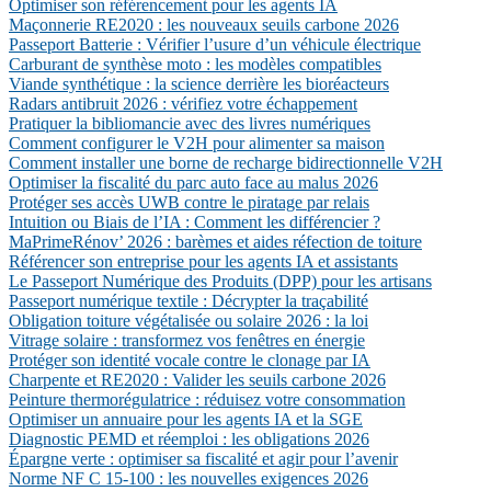
Optimiser son référencement pour les agents IA
Maçonnerie RE2020 : les nouveaux seuils carbone 2026
Passeport Batterie : Vérifier l’usure d’un véhicule électrique
Carburant de synthèse moto : les modèles compatibles
Viande synthétique : la science derrière les bioréacteurs
Radars antibruit 2026 : vérifiez votre échappement
Pratiquer la bibliomancie avec des livres numériques
Comment configurer le V2H pour alimenter sa maison
Comment installer une borne de recharge bidirectionnelle V2H
Optimiser la fiscalité du parc auto face au malus 2026
Protéger ses accès UWB contre le piratage par relais
Intuition ou Biais de l’IA : Comment les différencier ?
MaPrimeRénov’ 2026 : barèmes et aides réfection de toiture
Référencer son entreprise pour les agents IA et assistants
Le Passeport Numérique des Produits (DPP) pour les artisans
Passeport numérique textile : Décrypter la traçabilité
Obligation toiture végétalisée ou solaire 2026 : la loi
Vitrage solaire : transformez vos fenêtres en énergie
Protéger son identité vocale contre le clonage par IA
Charpente et RE2020 : Valider les seuils carbone 2026
Peinture thermorégulatrice : réduisez votre consommation
Optimiser un annuaire pour les agents IA et la SGE
Diagnostic PEMD et réemploi : les obligations 2026
Épargne verte : optimiser sa fiscalité et agir pour l’avenir
Norme NF C 15-100 : les nouvelles exigences 2026