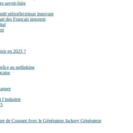
es savoir-faire
sitif piézoélectrique innovant
part des Français ignorent
ital
ant
isir en 2025 ?
grâce au netlinking
nçaise
lanner
 l’industrie
25
re de Courant Avec le Générateur Jackery Générateur