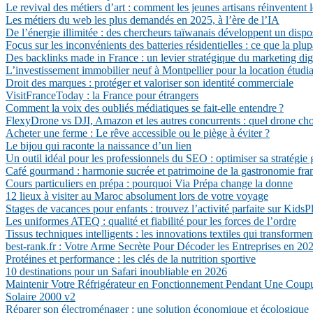
Le revival des métiers d’art : comment les jeunes artisans réinventent l
Les métiers du web les plus demandés en 2025, à l’ère de l’IA
De l’énergie illimitée : des chercheurs taïwanais développent un dispo
Focus sur les inconvénients des batteries résidentielles : ce que la plu
Des backlinks made in France : un levier stratégique du marketing dig
L’investissement immobilier neuf à Montpellier pour la location étudi
Droit des marques : protéger et valoriser son identité commerciale
VisitFranceToday : la France pour étrangers
Comment la voix des oubliés médiatiques se fait-elle entendre ?
FlexyDrone vs DJI, Amazon et les autres concurrents : quel drone cho
Acheter une ferme : Le rêve accessible ou le piège à éviter ?
Le bijou qui raconte la naissance d’un lien
Un outil idéal pour les professionnels du SEO : optimiser sa stratégie 
Café gourmand : harmonie sucrée et patrimoine de la gastronomie fra
Cours particuliers en prépa : pourquoi Via Prépa change la donne
12 lieux à visiter au Maroc absolument lors de votre voyage
Stages de vacances pour enfants : trouvez l’activité parfaite sur KidsP
Les uniformes ATEQ : qualité et fiabilité pour les forces de l’ordre
Tissus techniques intelligents : les innovations textiles qui transforment
best-rank.fr : Votre Arme Secrète Pour Décoder les Entreprises en 20
Protéines et performance : les clés de la nutrition sportive
10 destinations pour un Safari inoubliable en 2026
Maintenir Votre Réfrigérateur en Fonctionnement Pendant Une Coupu
Solaire 2000 v2
Réparer son électroménager : une solution économique et écologique