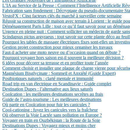
Les Grandes Nouvelles de l’Intelligence Artificielle
L’IA au Service de la Presse : Comment l’Intelligence Artificielle Ré
Fabrication sans fondement : Décryptage du pseudo-documentaire State
VestoFX : Cinq facteurs clés du marché à surveiller cette semaine
Réussir sa construction de maison avec terrain à Lorient : le guide pou
Déménagement Paris Lille : tout ce qu’il faut savoir pour un déménag
Urgence en pleine nuit : Comment solliciter un médecin de garde sans 
Scindapsus pictus argyraeus : tout savoir sur cette plante déco au feui
Pourquoi les tables de massage électriques fixes sont-elles un investis
Gestion projet construction pour mieux organiser les travaux
Faut-il acheter une moto neuve ou d’occasion quand on débute ?
Pourquoi voyager hors saison est-il souvent la meilleure décision ?
6 idées pour décorer sa terrasse et en profiter toute l’année
Comment choisir et installer une plaque de charge vierge pour sécuris
Magnésium Bisglycinate : Sommeil et Anxiété (Guide Expert)
Postbiotiques naturels : clarté mentale et immunité
Road trip en van électrique en Scandinavie : Guide complet
Destination Dupes : l’alternative aux lieux saturés
Coolcation : les meilleures destinations secrètes au frais
Guide de l’astro-tourisme : Les meilleures destinations
Où partir en Coolcation pour fuir les canicules ?
Cool-cationing : fuyez les canicules vers la fraîcheur
Où observer la Voie Lactée sans pollution en Europe ?
Voyager en train en Ouzbékistan : la Route de la Soie
Destinations Dupes : Voyagez mieux et moins cher