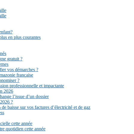
ille
ille
enfant?
plus en plus courantes
rnés
gne gratuit ?
ernes
fier vos démarches ?
mazonie française
conomiser ?
sion professionnelle et impactante
en 2026
hange l’issue d’un dossier
 2026 ?
e baisse sur vos factures d’électricité et de gaz
ess
cielle cette année
tre quotidien cette année