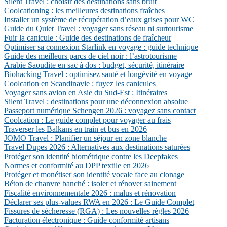
Silent Travel : choisir des destinations sans bruit
Coolcationing : les meilleures destinations fraîches
Installer un système de récupération d’eaux grises pour WC
Guide du Quiet Travel : voyager sans réseau ni surtourisme
Fuir la canicule : Guide des destinations de fraîcheur
Optimiser sa connexion Starlink en voyage : guide technique
Guide des meilleurs parcs de ciel noir : l’astrotourisme
Arabie Saoudite en sac à dos : budget, sécurité, itinéraire
Biohacking Travel : optimisez santé et longévité en voyage
Coolcation en Scandinavie : fuyez les canicules
Voyager sans avion en Asie du Sud-Est : Itinéraires
Silent Travel : destinations pour une déconnexion absolue
Passeport numérique Schengen 2026 : voyagez sans contact
Coolcation : Le guide complet pour voyager au frais
Traverser les Balkans en train et bus en 2026
JOMO Travel : Planifier un séjour en zone blanche
Travel Dupes 2026 : Alternatives aux destinations saturées
Protéger son identité biométrique contre les Deepfakes
Normes et conformité au DPP textile en 2026
Protéger et monétiser son identité vocale face au clonage
Béton de chanvre banché : isoler et rénover sainement
Fiscalité environnementale 2026 : malus et rénovation
Déclarer ses plus-values RWA en 2026 : Le Guide Complet
Fissures de sécheresse (RGA) : Les nouvelles règles 2026
Facturation électronique : Guide conformité artisans