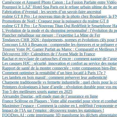
Caméscope et Appareil Photo Canon : La Fusion Parfaite entre Vidéo
Pourquoi le LAZ’ Hotel Spa Paris est le refuge urbain ultime du 9e a
Fabrication d’éventail : les secrets d’un savoir-faire ancestral
realme GT 8 Pro : Le nouveau titan de la photo chez Boulanger, la
Promotions de Noël : Craquez pour la puissance du realme GT 8
realme GT 8 Pro : Le Nouveau Titan Qui Redéfinit le Smartphone 
L’évolution de la mode et du shopping personnalisé : l’évolution du p
Plancher métallique sur mesure : l’expertise La Mine de Fer
Tendances CHR 2026 : équipements, normes et évolutions clés pour l
Concours LAS à Besançon : comprendre les épreuves et se préparer e
Trouver Votre PC Gamer Parfait au Maroc : Comparatif et Meilleurs P
Découvrez 100+ Calendriers de l’Avent Made In France
Rachat et recyclage de cartouches d’encre : comment gagner de l’arg
Les casques HJC : sécurité, innovation et confort au service des mota
Rapport de santé de la montre connectée : votre compagnon bien-être
Comment optimiser la rentabilité d’un bien locatif à Paris 17e ?
Les lambris en bois massif : comment préserver leur authenticité
Charpente traditionnelle vs fermette industrielle : quel choix pour la c
Peintures écologiques à base d’argile : révolution durable pour vos mu
Top 5 des meilleures souris gamer en 2025
Alexandre Dauriac, self-made man de l’assurance en ligne
France Sclérose en Plaques : Votre allié essentiel pour vivre et comba
Maximiser l’espace : Comment la cuisine en L redéfinit l’ergonomie et
Impact de l’IA sur l’emploi : découvrez toutes les statistiques !
FOODres.AI : cette imprimante 3D transforme les déchets alimentaires