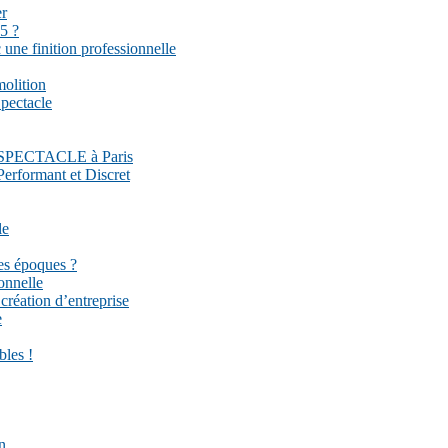
er
5 ?
une finition professionnelle
molition
pectacle
DU SPECTACLE à Paris
Performant et Discret
le
es époques ?
onnelle
réation d’entreprise
e
bles !
n