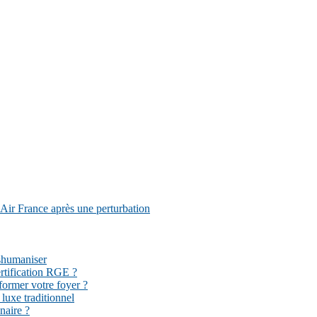
Air France après une perturbation
éshumaniser
ertification RGE ?
former votre foyer ?
 luxe traditionnel
naire ?