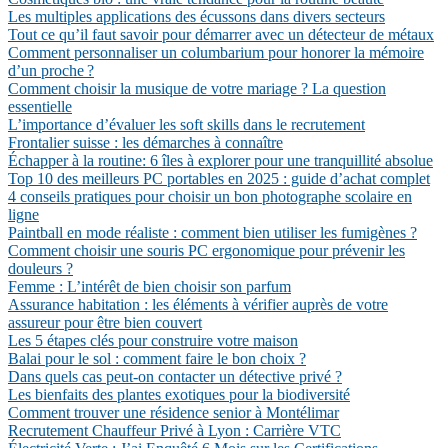
Les multiples applications des écussons dans divers secteurs
Tout ce qu’il faut savoir pour démarrer avec un détecteur de métaux
Comment personnaliser un columbarium pour honorer la mémoire
d’un proche ?
Comment choisir la musique de votre mariage ? La question
essentielle
L’importance d’évaluer les soft skills dans le recrutement
Frontalier suisse : les démarches à connaître
Échapper à la routine: 6 îles à explorer pour une tranquillité absolue
Top 10 des meilleurs PC portables en 2025 : guide d’achat complet
4 conseils pratiques pour choisir un bon photographe scolaire en
ligne
Paintball en mode réaliste : comment bien utiliser les fumigènes ?
Comment choisir une souris PC ergonomique pour prévenir les
douleurs ?
Femme : L’intérêt de bien choisir son parfum
Assurance habitation : les éléments à vérifier auprès de votre
assureur pour être bien couvert
Les 5 étapes clés pour construire votre maison
Balai pour le sol : comment faire le bon choix ?
Dans quels cas peut-on contacter un détective privé ?
Les bienfaits des plantes exotiques pour la biodiversité
Comment trouver une résidence senior à Montélimar
Recrutement Chauffeur Privé à Lyon : Carrière VTC