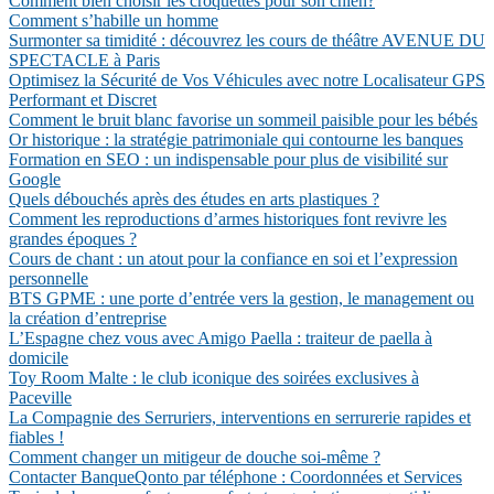
Comment bien choisir les croquettes pour son chien?
Comment s’habille un homme
Surmonter sa timidité : découvrez les cours de théâtre AVENUE DU
SPECTACLE à Paris
Optimisez la Sécurité de Vos Véhicules avec notre Localisateur GPS
Performant et Discret
Comment le bruit blanc favorise un sommeil paisible pour les bébés
Or historique : la stratégie patrimoniale qui contourne les banques
Formation en SEO : un indispensable pour plus de visibilité sur
Google
Quels débouchés après des études en arts plastiques ?
Comment les reproductions d’armes historiques font revivre les
grandes époques ?
Cours de chant : un atout pour la confiance en soi et l’expression
personnelle
BTS GPME : une porte d’entrée vers la gestion, le management ou
la création d’entreprise
L’Espagne chez vous avec Amigo Paella : traiteur de paella à
domicile
Toy Room Malte : le club iconique des soirées exclusives à
Paceville
La Compagnie des Serruriers, interventions en serrurerie rapides et
fiables !
Comment changer un mitigeur de douche soi-même ?
Contacter BanqueQonto par téléphone : Coordonnées et Services