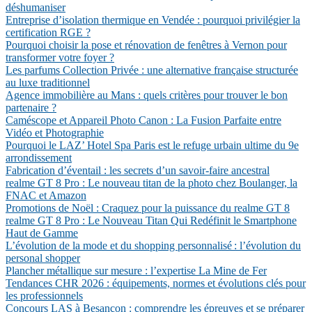
déshumaniser
Entreprise d’isolation thermique en Vendée : pourquoi privilégier la
certification RGE ?
Pourquoi choisir la pose et rénovation de fenêtres à Vernon pour
transformer votre foyer ?
Les parfums Collection Privée : une alternative française structurée
au luxe traditionnel
Agence immobilière au Mans : quels critères pour trouver le bon
partenaire ?
Caméscope et Appareil Photo Canon : La Fusion Parfaite entre
Vidéo et Photographie
Pourquoi le LAZ’ Hotel Spa Paris est le refuge urbain ultime du 9e
arrondissement
Fabrication d’éventail : les secrets d’un savoir-faire ancestral
realme GT 8 Pro : Le nouveau titan de la photo chez Boulanger, la
FNAC et Amazon
Promotions de Noël : Craquez pour la puissance du realme GT 8
realme GT 8 Pro : Le Nouveau Titan Qui Redéfinit le Smartphone
Haut de Gamme
L’évolution de la mode et du shopping personnalisé : l’évolution du
personal shopper
Plancher métallique sur mesure : l’expertise La Mine de Fer
Tendances CHR 2026 : équipements, normes et évolutions clés pour
les professionnels
Concours LAS à Besançon : comprendre les épreuves et se préparer