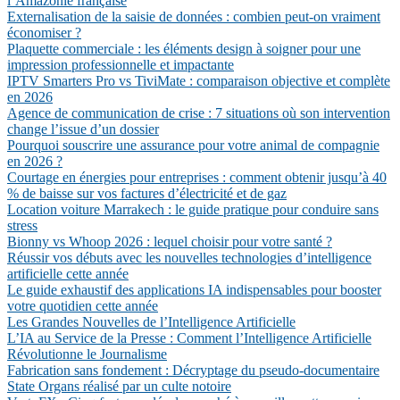
l’Amazonie française
Externalisation de la saisie de données : combien peut-on vraiment
économiser ?
Plaquette commerciale : les éléments design à soigner pour une
impression professionnelle et impactante
IPTV Smarters Pro vs TiviMate : comparaison objective et complète
en 2026
Agence de communication de crise : 7 situations où son intervention
change l’issue d’un dossier
Pourquoi souscrire une assurance pour votre animal de compagnie
en 2026 ?
Courtage en énergies pour entreprises : comment obtenir jusqu’à 40
% de baisse sur vos factures d’électricité et de gaz
Location voiture Marrakech : le guide pratique pour conduire sans
stress
Bionny vs Whoop 2026 : lequel choisir pour votre santé ?
Réussir vos débuts avec les nouvelles technologies d’intelligence
artificielle cette année
Le guide exhaustif des applications IA indispensables pour booster
votre quotidien cette année
Les Grandes Nouvelles de l’Intelligence Artificielle
L’IA au Service de la Presse : Comment l’Intelligence Artificielle
Révolutionne le Journalisme
Fabrication sans fondement : Décryptage du pseudo-documentaire
State Organs réalisé par un culte notoire