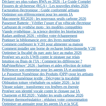
Déclarer ses plus-values RWA en 2026 : Le Guide Complet
Fissures de sécheresse (RGA) : Les nouvelles règles 2026
Facturation électronique : Guide conformité artisans
Optimiser son référencement pour les agents IA
Maçonnerie RE2020 : les nouveaux seuils carbone 2026
Passeport Batterie : Vérifier l’usure d’un véhicule électrique
Carburant de synthèse moto : les modèles compatibles
Viande synthétique : la science derrière les bioréacteurs
Radars antibruit 2026 : vérifiez votre échappement
Pratiquer la bibliomancie avec des livres numériques
Comment configurer le V2H pour alimenter sa maison
Comment installer une borne de recharge bidirectionnelle V2H
Optimiser la fiscalité du parc auto face au malus 2026
Protéger ses accès UWB contre le piratage par relais
Intuition ou Biais de l’IA : Comment les différencier ?
MaPrimeRénov’ 2026 : barèmes et aides réfection de toiture
Référencer son entreprise pour les agents IA et assistants
Le Passeport Numérique des Produits (DPP) pour les artisans
Passeport numérique textile : Décrypter la traçabilité
Obligation toiture végétalisée ou solaire 2026 : la loi
Vitrage solaire : transformez vos fenêtres en énergie
Protéger son identité vocale contre le clonage par IA
Charpente et RE2020 : Valider les seuils carbone 2026
Peinture thermorégulatrice : réduisez votre consommation
Optimiser un annuaire pour les agents IA et la SGE