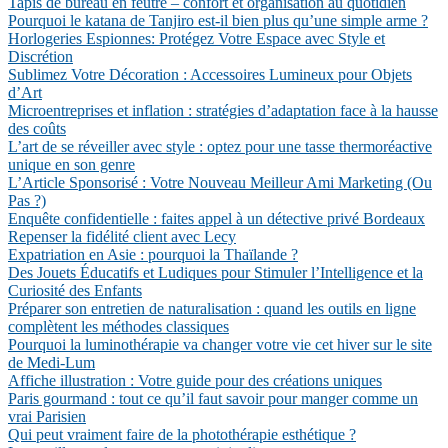
Tapis de bureau en feutre – confort et organisation au quotidien
Pourquoi le katana de Tanjiro est-il bien plus qu’une simple arme ?
Horlogeries Espionnes: Protégez Votre Espace avec Style et
Discrétion
Sublimez Votre Décoration : Accessoires Lumineux pour Objets
d’Art
Microentreprises et inflation : stratégies d’adaptation face à la hausse
des coûts
L’art de se réveiller avec style : optez pour une tasse thermoréactive
unique en son genre
L’Article Sponsorisé : Votre Nouveau Meilleur Ami Marketing (Ou
Pas ?)
Enquête confidentielle : faites appel à un détective privé Bordeaux
Repenser la fidélité client avec Lecy
Expatriation en Asie : pourquoi la Thaïlande ?
Des Jouets Éducatifs et Ludiques pour Stimuler l’Intelligence et la
Curiosité des Enfants
Préparer son entretien de naturalisation : quand les outils en ligne
complètent les méthodes classiques
Pourquoi la luminothérapie va changer votre vie cet hiver sur le site
de Medi-Lum
Affiche illustration : Votre guide pour des créations uniques
Paris gourmand : tout ce qu’il faut savoir pour manger comme un
vrai Parisien
Qui peut vraiment faire de la photothérapie esthétique ?