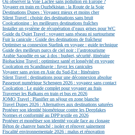
Où observer la Voie Lactée sans pollution en Europe ?
Voyager en train en Ouzbékistan : la Route de la Soie
Destinations Dupes : Voyagez mieux et moins cher
Silent Travel : choisir des destinations sans bruit
Coolcationing : les meilleures destinations fraîches
Installer un système de récupération d’eaux grises pour WC
Guide du Quiet Travel : voyager sans réseau ni surtourisme
Fuir la canicule : Guide des destinations de fraîcheur
Optimiser sa connexion Starlink en voyage : guide technique
Guide des meilleurs parcs de ciel noir : l’astrotourisme
Arabie Saoudite en sac à dos : budget, sécurité, itinéraire
Biohacking Travel : optimisez santé et longévité en voyage
Coolcation en Scandinavie : fuyez les canicules
Voyager sans avion en Asie du Sud-Est : Itinéraires
Silent Travel : destinations pour une déconnexion absolue
Passeport numérique Schengen 2026 : voyagez sans contact
Coolcation : Le guide complet pour voyager au frais
Traverser les Balkans en train et bus en 2026
JOMO Travel : Planifier un séjour en zone blanche
Travel Dupes 2026 : Alternatives aux destinations saturées
Protéger son identité biométrique contre les Deepfakes
Normes et conformité au DPP textile en 2026
Protéger et monétiser son identité vocale face au clonage
Béton de chanvre banché : isoler et rénover sainement
Fiscalité environnementale 2026 : malus et rénovation