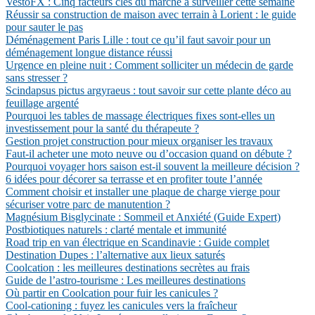
VestoFX : Cinq facteurs clés du marché à surveiller cette semaine
Réussir sa construction de maison avec terrain à Lorient : le guide
pour sauter le pas
Déménagement Paris Lille : tout ce qu’il faut savoir pour un
déménagement longue distance réussi
Urgence en pleine nuit : Comment solliciter un médecin de garde
sans stresser ?
Scindapsus pictus argyraeus : tout savoir sur cette plante déco au
feuillage argenté
Pourquoi les tables de massage électriques fixes sont-elles un
investissement pour la santé du thérapeute ?
Gestion projet construction pour mieux organiser les travaux
Faut-il acheter une moto neuve ou d’occasion quand on débute ?
Pourquoi voyager hors saison est-il souvent la meilleure décision ?
6 idées pour décorer sa terrasse et en profiter toute l’année
Comment choisir et installer une plaque de charge vierge pour
sécuriser votre parc de manutention ?
Magnésium Bisglycinate : Sommeil et Anxiété (Guide Expert)
Postbiotiques naturels : clarté mentale et immunité
Road trip en van électrique en Scandinavie : Guide complet
Destination Dupes : l’alternative aux lieux saturés
Coolcation : les meilleures destinations secrètes au frais
Guide de l’astro-tourisme : Les meilleures destinations
Où partir en Coolcation pour fuir les canicules ?
Cool-cationing : fuyez les canicules vers la fraîcheur