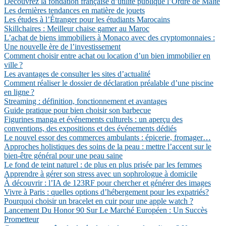
Découvrez la fondation française d’utilité publique l’Ordre de Malte
Les dernières tendances en matière de jouets
Les études à l’Étranger pour les étudiants Marocains
Skillchaires : Meilleur chaise gamer au Maroc
L’achat de biens immobiliers à Monaco avec des cryptomonnaies :
Une nouvelle ère de l’investissement
Comment choisir entre achat ou location d’un bien immobilier en
ville ?
Les avantages de consulter les sites d’actualité
Comment réaliser le dossier de déclaration préalable d’une piscine
en ligne ?
Streaming : définition, fonctionnement et avantages
Guide pratique pour bien choisir son barbecue
Figurines manga et événements culturels : un aperçu des
conventions, des expositions et des événements dédiés
Le nouvel essor des commerces ambulants : épicerie, fromager…
Approches holistiques des soins de la peau : mettre l’accent sur le
bien-être général pour une peau saine
Le fond de teint naturel : de plus en plus prisée par les femmes
Apprendre à gérer son stress avec un sophrologue à domicile
À découvrir : l’IA de 123RF pour chercher et générer des images
Vivre à Paris : quelles options d’hébergement pour les expatriés?
Pourquoi choisir un bracelet en cuir pour une apple watch ?
Lancement Du Honor 90 Sur Le Marché Européen : Un Succès
Prometteur