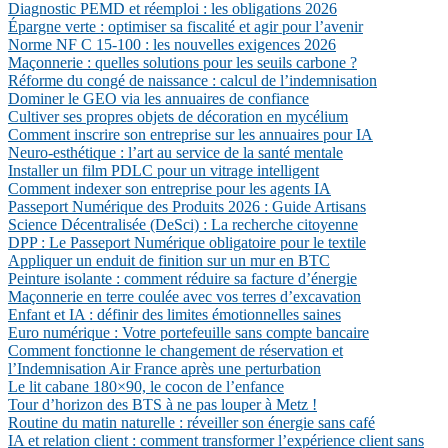
Diagnostic PEMD et réemploi : les obligations 2026
Épargne verte : optimiser sa fiscalité et agir pour l’avenir
Norme NF C 15-100 : les nouvelles exigences 2026
Maçonnerie : quelles solutions pour les seuils carbone ?
Réforme du congé de naissance : calcul de l’indemnisation
Dominer le GEO via les annuaires de confiance
Cultiver ses propres objets de décoration en mycélium
Comment inscrire son entreprise sur les annuaires pour IA
Neuro-esthétique : l’art au service de la santé mentale
Installer un film PDLC pour un vitrage intelligent
Comment indexer son entreprise pour les agents IA
Passeport Numérique des Produits 2026 : Guide Artisans
Science Décentralisée (DeSci) : La recherche citoyenne
DPP : Le Passeport Numérique obligatoire pour le textile
Appliquer un enduit de finition sur un mur en BTC
Peinture isolante : comment réduire sa facture d’énergie
Maçonnerie en terre coulée avec vos terres d’excavation
Enfant et IA : définir des limites émotionnelles saines
Euro numérique : Votre portefeuille sans compte bancaire
Comment fonctionne le changement de réservation et
l’Indemnisation Air France après une perturbation
Le lit cabane 180×90, le cocon de l’enfance
Tour d’horizon des BTS à ne pas louper à Metz !
Routine du matin naturelle : réveiller son énergie sans café
IA et relation client : comment transformer l’expérience client sans