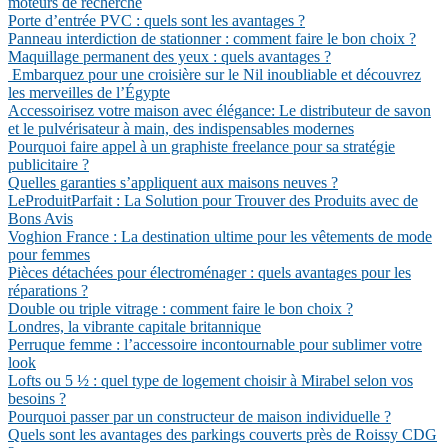
moteurs de recherche
Porte d’entrée PVC : quels sont les avantages ?
Panneau interdiction de stationner : comment faire le bon choix ?
Maquillage permanent des yeux : quels avantages ?
Embarquez pour une croisière sur le Nil inoubliable et découvrez
les merveilles de l’Égypte
Accessoirisez votre maison avec élégance: Le distributeur de savon
et le pulvérisateur à main, des indispensables modernes
Pourquoi faire appel à un graphiste freelance pour sa stratégie
publicitaire ?
Quelles garanties s’appliquent aux maisons neuves ?
LeProduitParfait : La Solution pour Trouver des Produits avec de
Bons Avis
Voghion France : La destination ultime pour les vêtements de mode
pour femmes
Pièces détachées pour électroménager : quels avantages pour les
réparations ?
Double ou triple vitrage : comment faire le bon choix ?
Londres, la vibrante capitale britannique
Perruque femme : l’accessoire incontournable pour sublimer votre
look
Lofts ou 5 ½ : quel type de logement choisir à Mirabel selon vos
besoins ?
Pourquoi passer par un constructeur de maison individuelle ?
Quels sont les avantages des parkings couverts près de Roissy CDG