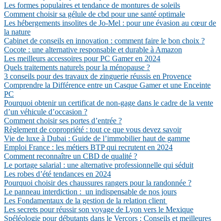
Les formes populaires et tendance de montures de soleils
Comment choisir sa gélule de cbd pour une santé optimale
Les hébergements insolites de Jo-Mel : pour une évasion au cœur de
la nature
Cabinet de conseils en innovation : comment faire le bon choix ?
Cocote : une alternative responsable et durable à Amazon
Les meilleurs accessoires pour PC Gamer en 2024
Quels traitements naturels pour la ménopause ?
3 conseils pour des travaux de zinguerie réussis en Provence
Comprendre la Différence entre un Casque Gamer et une Enceinte
PC
Pourquoi obtenir un certificat de non-gage dans le cadre de la vente
d’un véhicule d’occasion ?
Comment choisir ses portes d’entrée ?
Règlement de copropriété : tout ce que vous devez savoir
Vie de luxe à Dubai : Guide de l’immobilier haut de gamme
Emploi France : les métiers BTP qui recrutent en 2024
Comment reconnaître un CBD de qualité ?
Le portage salarial : une alternative professionnelle qui séduit
Les robes d’été tendances en 2024
Pourquoi choisir des chaussures rangers pour la randonnée ?
Le panneau interdiction : un indispensable de nos jours
Les Fondamentaux de la gestion de la relation client
Les secrets pour réussir son voyage de Lyon vers le Mexique
Spéléologie pour débutants dans le Vercors : Conseils et meilleures