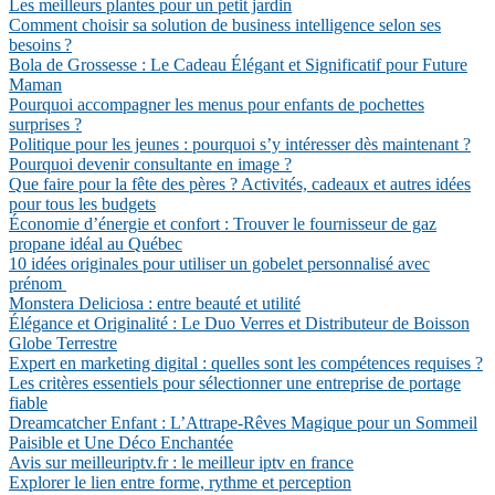
Les meilleurs plantes pour un petit jardin
Comment choisir sa solution de business intelligence selon ses
besoins ?
Bola de Grossesse : Le Cadeau Élégant et Significatif pour Future
Maman
Pourquoi accompagner les menus pour enfants de pochettes
surprises ?
Politique pour les jeunes : pourquoi s’y intéresser dès maintenant ?
Pourquoi devenir consultante en image ?
Que faire pour la fête des pères ? Activités, cadeaux et autres idées
pour tous les budgets
Économie d’énergie et confort : Trouver le fournisseur de gaz
propane idéal au Québec
10 idées originales pour utiliser un gobelet personnalisé avec
prénom
Monstera Deliciosa : entre beauté et utilité
Élégance et Originalité : Le Duo Verres et Distributeur de Boisson
Globe Terrestre
Expert en marketing digital : quelles sont les compétences requises ?
Les critères essentiels pour sélectionner une entreprise de portage
fiable
Dreamcatcher Enfant : L’Attrape-Rêves Magique pour un Sommeil
Paisible et Une Déco Enchantée
Avis sur meilleuriptv.fr : le meilleur iptv en france
Explorer le lien entre forme, rythme et perception