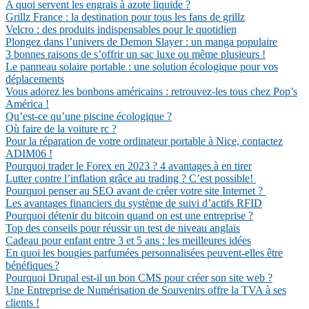
A quoi servent les engrais à azote liquide ?
Grillz France : la destination pour tous les fans de grillz
Velcro : des produits indispensables pour le quotidien
Plongez dans l’univers de Demon Slayer : un manga populaire
3 bonnes raisons de s’offrir un sac luxe ou même plusieurs !
Le panneau solaire portable : une solution écologique pour vos
déplacements
Vous adorez les bonbons américains : retrouvez-les tous chez Pop’s
América !
Qu’est-ce qu’une piscine écologique ?
Où faire de la voiture rc ?
Pour la réparation de votre ordinateur portable à Nice, contactez
ADIM06 !
Pourquoi trader le Forex en 2023 ? 4 avantages à en tirer
Lutter contre l’inflation grâce au trading ? C’est possible!
Pourquoi penser au SEO avant de créer votre site Internet ?
Les avantages financiers du système de suivi d’actifs RFID
Pourquoi détenir du bitcoin quand on est une entreprise ?
Top des conseils pour réussir un test de niveau anglais
Cadeau pour enfant entre 3 et 5 ans : les meilleures idées
En quoi les bougies parfumées personnalisées peuvent-elles être
bénéfiques ?
Pourquoi Drupal est-il un bon CMS pour créer son site web ?
Une Entreprise de Numérisation de Souvenirs offre la TVA à ses
clients !