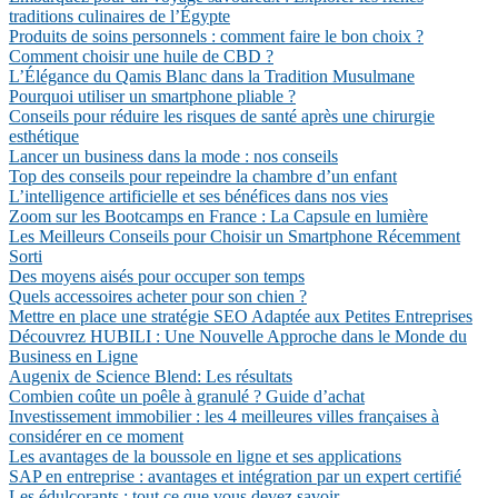
traditions culinaires de l’Égypte
Produits de soins personnels : comment faire le bon choix ?
Comment choisir une huile de CBD ?
L’Élégance du Qamis Blanc dans la Tradition Musulmane
Pourquoi utiliser un smartphone pliable ?
Conseils pour réduire les risques de santé après une chirurgie
esthétique
Lancer un business dans la mode : nos conseils
Top des conseils pour repeindre la chambre d’un enfant
L’intelligence artificielle et ses bénéfices dans nos vies
Zoom sur les Bootcamps en France : La Capsule en lumière
Les Meilleurs Conseils pour Choisir un Smartphone Récemment
Sorti
Des moyens aisés pour occuper son temps
Quels accessoires acheter pour son chien ?
Mettre en place une stratégie SEO Adaptée aux Petites Entreprises
Découvrez HUBILI : Une Nouvelle Approche dans le Monde du
Business en Ligne
Augenix de Science Blend: Les résultats
Combien coûte un poêle à granulé ? Guide d’achat
Investissement immobilier : les 4 meilleures villes françaises à
considérer en ce moment
Les avantages de la boussole en ligne et ses applications
SAP en entreprise : avantages et intégration par un expert certifié
Les édulcorants : tout ce que vous devez savoir