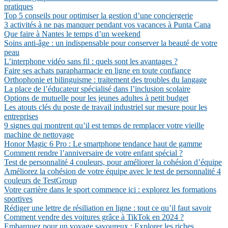
pratiques
Top 5 conseils pour optimiser la gestion d’une conciergerie
3 activités à ne pas manquer pendant vos vacances à Punta Cana
Que faire à Nantes le temps d’un weekend
Soins anti-âge : un indispensable pour conserver la beauté de votre
peau
L’interphone vidéo sans fil : quels sont les avantages ?
Faire ses achats parapharmacie en ligne en toute confiance
Orthophonie et bilinguisme : traitement des troubles du langage
La place de l’éducateur spécialisé dans l’inclusion scolaire
Options de mutuelle pour les jeunes adultes à petit budget
Les atouts clés du poste de travail industriel sur mesure pour les
entreprises
9 signes qui montrent qu’il est temps de remplacer votre vieille
machine de nettoyage
Honor Magic 6 Pro : Le smartphone tendance haut de gamme
Comment rendre l’anniversaire de votre enfant spécial ?
Test de personnalité 4 couleurs, pour améliorer la cohésion d’équipe
Améliorez la cohésion de votre équipe avec le test de personnalité 4
couleurs de TestGroup
Votre carrière dans le sport commence ici : explorez les formations
sportives
Rédiger une lettre de résiliation en ligne : tout ce qu’il faut savoir
Comment vendre des voitures grâce à TikTok en 2024 ?
Embarquez pour un voyage savoureux : Explorer les riches