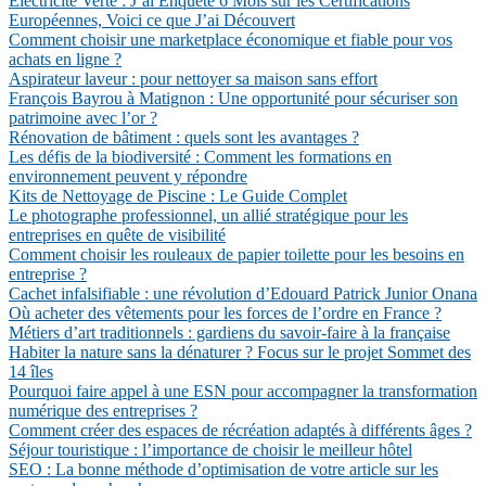
Électricité Verte : J’ai Enquêté 6 Mois sur les Certifications
Européennes, Voici ce que J’ai Découvert
Comment choisir une marketplace économique et fiable pour vos
achats en ligne ?
Aspirateur laveur : pour nettoyer sa maison sans effort
François Bayrou à Matignon : Une opportunité pour sécuriser son
patrimoine avec l’or ?
Rénovation de bâtiment : quels sont les avantages ?
Les défis de la biodiversité : Comment les formations en
environnement peuvent y répondre
Kits de Nettoyage de Piscine : Le Guide Complet
Le photographe professionnel, un allié stratégique pour les
entreprises en quête de visibilité
Comment choisir les rouleaux de papier toilette pour les besoins en
entreprise ?
Cachet infalsifiable : une révolution d’Edouard Patrick Junior Onana
Où acheter des vêtements pour les forces de l’ordre en France ?
Métiers d’art traditionnels : gardiens du savoir-faire à la française
Habiter la nature sans la dénaturer ? Focus sur le projet Sommet des
14 îles
Pourquoi faire appel à une ESN pour accompagner la transformation
numérique des entreprises ?
Comment créer des espaces de récréation adaptés à différents âges ?
Séjour touristique : l’importance de choisir le meilleur hôtel
SEO : La bonne méthode d’optimisation de votre article sur les