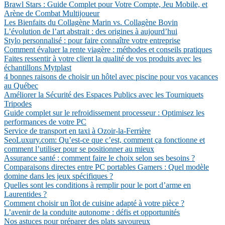
Brawl Stars : Guide Complet pour Votre Compte, Jeu Mobile, et
Arène de Combat Multijoueur
Les Bienfaits du Collagène Marin vs. Collagène Bovin
L’évolution de l’art abstrait : des origines à aujourd’hui
Stylo personnalisé : pour faire connaître votre entreprise
Comment évaluer la rente viagère : méthodes et conseils pratiques
Faites ressentir à votre client la qualité de vos produits avec les
échantillons Mytplast
4 bonnes raisons de choisir un hôtel avec piscine pour vos vacances
au Québec
Améliorer la Sécurité des Espaces Publics avec les Tourniquets
Tripodes
Guide complet sur le refroidissement processeur : Optimisez les
performances de votre PC
Service de transport en taxi à Ozoir-la-Ferrière
SeoLuxury.com: Qu’est-ce que c’est, comment ça fonctionne et
comment l’utiliser pour se positionner au mieux
Assurance santé : comment faire le choix selon ses besoins ?
Comparaisons directes entre PC portables Gamers : Quel modèle
domine dans les jeux spécifiques ?
Quelles sont les conditions à remplir pour le port d’arme en
Laurentides ?
Comment choisir un îlot de cuisine adapté à votre pièce ?
L’avenir de la conduite autonome : défis et opportunités
Nos astuces pour préparer des plats savoureux