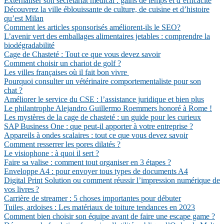
Externaliser son secrétariat médical : gains de temps et d’efficacité
Découvrez la ville éblouissante de culture, de cuisine et d’histoire
qu’est Milan
Comment les articles sponsorisés améliorent-ils le SEO?
L’avenir vert des emballages alimentaires jetables : comprendre la
biodégradabilité
Cage de Chasteté : Tout ce que vous devez savoir
Comment choisir un chariot de golf ?
Les villes françaises où il fait bon vivre
Pourquoi consulter un vétérinaire comportementaliste pour son
chat ?
Améliorer le service du CSE : l’assistance juridique et bien plus
Le philantrophe Alejandro Guillermo Roemmers honoré à Rome !
Les mystères de la cage de chasteté : un guide pour les curieux
SAP Business One : que peut-il apporter à votre entreprise ?
Appareils à ondes scalaires : tout ce que vous devez savoir
Comment resserrer les pores dilatés ?
Le visiophone : à quoi il sert ?
Faire sa valise : comment tout organiser en 3 étapes ?
Enveloppe A4 : pour envoyer tous types de documents A4
Digital Print Solution ou comment réussir l’impression numérique de
vos livres ?
Carrière de streamer : 5 choses importantes pour débuter
Tuiles, ardoises : Les matériaux de toiture tendances en 2023
Comment bien choisir son équipe avant de faire une escape game ?