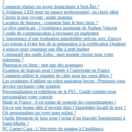
?
Comment réaliser un projet domiciliaire à Sept-Îles ?
L’éclairage LED pour un espace professionnel : un choix idéal
Choisir le bon voyant : guide pratique
Location de bureaux : comment faire le bon choix ?
Le rêve américain : l’expérience inspirante de Nathan Vincent
5 outils de communication à envisager en marketing
L’importance d’une évaluation immobilière précise avec Ziaway
Les erreurs à éviter lors de la préparation à la certification Qualiopi
4 astuces pour organiser une fête à petit budget
Comparatif des outils Zoho : quel module choisir pour votre
entreprise ?
Pharmacie en ligne : rien que des avantages
Examens de français pour l’entrée à l’université en France
Comment utiliser le vinaigre de cidre pour les cures détox ?
Les avantages d’utiliser un robot aspirateur laveur : Pourquoi vous
devriez envisager cette solution
Personnalisation et esthétique de la PS5 : Guide complet pour
personnaliser votre console
Made in France : il est temps de soutenir les consommateurs !
Est-ce une bonne idée d’investir dans l’immobilier locatif de luxe ?
Où personnaliser un verre pour enfant ?
Quelle bijouterie de luxe pour l’achat d’un bracelet Speedometer à
Saint-Martin ?
PC Gamer Casa : L’épicentre du gaming à Casablanca