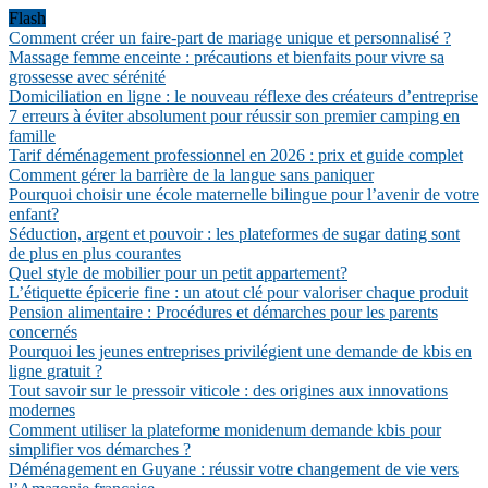
Flash
Comment créer un faire-part de mariage unique et personnalisé ?
Massage femme enceinte : précautions et bienfaits pour vivre sa
grossesse avec sérénité
Domiciliation en ligne : le nouveau réflexe des créateurs d’entreprise
7 erreurs à éviter absolument pour réussir son premier camping en
famille
Tarif déménagement professionnel en 2026 : prix et guide complet
Comment gérer la barrière de la langue sans paniquer
Pourquoi choisir une école maternelle bilingue pour l’avenir de votre
enfant?
Séduction, argent et pouvoir : les plateformes de sugar dating sont
de plus en plus courantes
Quel style de mobilier pour un petit appartement?
L’étiquette épicerie fine : un atout clé pour valoriser chaque produit
Pension alimentaire : Procédures et démarches pour les parents
concernés
Pourquoi les jeunes entreprises privilégient une demande de kbis en
ligne gratuit ?
Tout savoir sur le pressoir viticole : des origines aux innovations
modernes
Comment utiliser la plateforme monidenum demande kbis pour
simplifier vos démarches ?
Déménagement en Guyane : réussir votre changement de vie vers