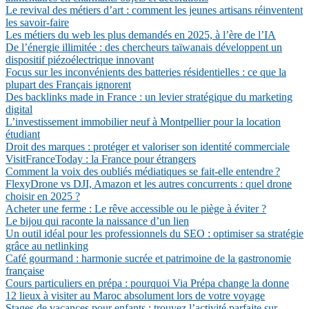
Le revival des métiers d’art : comment les jeunes artisans réinventent
les savoir-faire
Les métiers du web les plus demandés en 2025, à l’ère de l’IA
De l’énergie illimitée : des chercheurs taïwanais développent un
dispositif piézoélectrique innovant
Focus sur les inconvénients des batteries résidentielles : ce que la
plupart des Français ignorent
Des backlinks made in France : un levier stratégique du marketing
digital
L’investissement immobilier neuf à Montpellier pour la location
étudiant
Droit des marques : protéger et valoriser son identité commerciale
VisitFranceToday : la France pour étrangers
Comment la voix des oubliés médiatiques se fait-elle entendre ?
FlexyDrone vs DJI, Amazon et les autres concurrents : quel drone
choisir en 2025 ?
Acheter une ferme : Le rêve accessible ou le piège à éviter ?
Le bijou qui raconte la naissance d’un lien
Un outil idéal pour les professionnels du SEO : optimiser sa stratégie
grâce au netlinking
Café gourmand : harmonie sucrée et patrimoine de la gastronomie
française
Cours particuliers en prépa : pourquoi Via Prépa change la donne
12 lieux à visiter au Maroc absolument lors de votre voyage
Stages de vacances pour enfants : trouvez l’activité parfaite sur