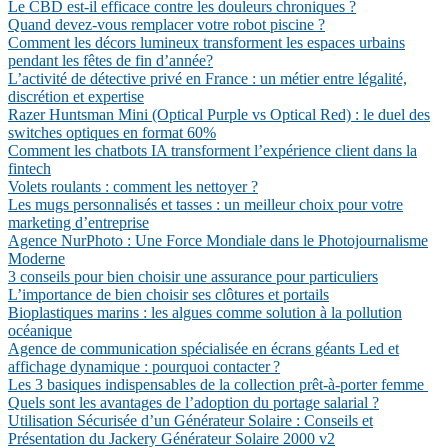
Le CBD est-il efficace contre les douleurs chroniques ?
Quand devez-vous remplacer votre robot piscine ?
Comment les décors lumineux transforment les espaces urbains
pendant les fêtes de fin d’année?
L’activité de détective privé en France : un métier entre légalité,
discrétion et expertise
Razer Huntsman Mini (Optical Purple vs Optical Red) : le duel des
switches optiques en format 60%
Comment les chatbots IA transforment l’expérience client dans la
fintech
Volets roulants : comment les nettoyer ?
Les mugs personnalisés et tasses : un meilleur choix pour votre
marketing d’entreprise
Agence NurPhoto : Une Force Mondiale dans le Photojournalisme
Moderne
3 conseils pour bien choisir une assurance pour particuliers
L’importance de bien choisir ses clôtures et portails
Bioplastiques marins : les algues comme solution à la pollution
océanique
Agence de communication spécialisée en écrans géants Led et
affichage dynamique : pourquoi contacter ?
Les 3 basiques indispensables de la collection prêt-à-porter femme
Quels sont les avantages de l’adoption du portage salarial ?
Utilisation Sécurisée d’un Générateur Solaire : Conseils et
Présentation du Jackery Générateur Solaire 2000 v2