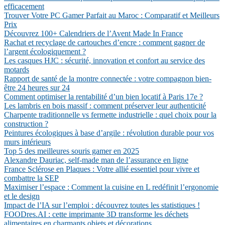
efficacement
Trouver Votre PC Gamer Parfait au Maroc : Comparatif et Meilleurs
Prix
Découvrez 100+ Calendriers de l’Avent Made In France
Rachat et recyclage de cartouches d’encre : comment gagner de
l’argent écologiquement ?
Les casques HJC : sécurité, innovation et confort au service des
motards
Rapport de santé de la montre connectée : votre compagnon bien-
être 24 heures sur 24
Comment optimiser la rentabilité d’un bien locatif à Paris 17e ?
Les lambris en bois massif : comment préserver leur authenticité
Charpente traditionnelle vs fermette industrielle : quel choix pour la
construction ?
Peintures écologiques à base d’argile : révolution durable pour vos
murs intérieurs
Top 5 des meilleures souris gamer en 2025
Alexandre Dauriac, self-made man de l’assurance en ligne
France Sclérose en Plaques : Votre allié essentiel pour vivre et
combattre la SEP
Maximiser l’espace : Comment la cuisine en L redéfinit l’ergonomie
et le design
Impact de l’IA sur l’emploi : découvrez toutes les statistiques !
FOODres.AI : cette imprimante 3D transforme les déchets
alimentaires en charmants objets et décorations