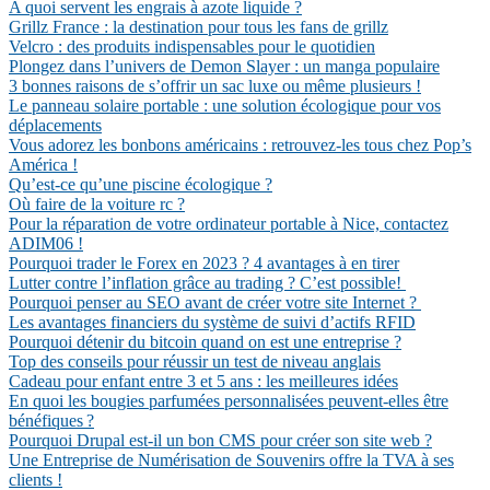
A quoi servent les engrais à azote liquide ?
Grillz France : la destination pour tous les fans de grillz
Velcro : des produits indispensables pour le quotidien
Plongez dans l’univers de Demon Slayer : un manga populaire
3 bonnes raisons de s’offrir un sac luxe ou même plusieurs !
Le panneau solaire portable : une solution écologique pour vos
déplacements
Vous adorez les bonbons américains : retrouvez-les tous chez Pop’s
América !
Qu’est-ce qu’une piscine écologique ?
Où faire de la voiture rc ?
Pour la réparation de votre ordinateur portable à Nice, contactez
ADIM06 !
Pourquoi trader le Forex en 2023 ? 4 avantages à en tirer
Lutter contre l’inflation grâce au trading ? C’est possible!
Pourquoi penser au SEO avant de créer votre site Internet ?
Les avantages financiers du système de suivi d’actifs RFID
Pourquoi détenir du bitcoin quand on est une entreprise ?
Top des conseils pour réussir un test de niveau anglais
Cadeau pour enfant entre 3 et 5 ans : les meilleures idées
En quoi les bougies parfumées personnalisées peuvent-elles être
bénéfiques ?
Pourquoi Drupal est-il un bon CMS pour créer son site web ?
Une Entreprise de Numérisation de Souvenirs offre la TVA à ses
clients !