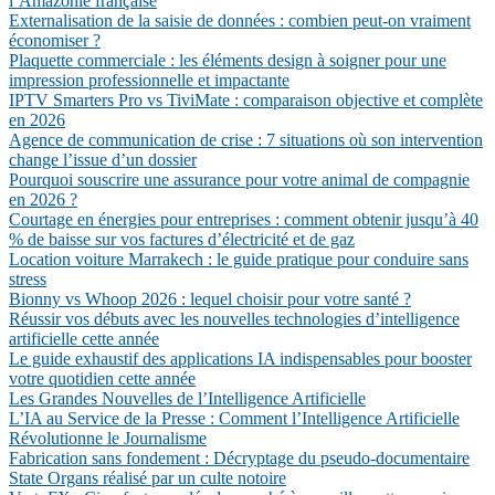
l’Amazonie française
Externalisation de la saisie de données : combien peut-on vraiment
économiser ?
Plaquette commerciale : les éléments design à soigner pour une
impression professionnelle et impactante
IPTV Smarters Pro vs TiviMate : comparaison objective et complète
en 2026
Agence de communication de crise : 7 situations où son intervention
change l’issue d’un dossier
Pourquoi souscrire une assurance pour votre animal de compagnie
en 2026 ?
Courtage en énergies pour entreprises : comment obtenir jusqu’à 40
% de baisse sur vos factures d’électricité et de gaz
Location voiture Marrakech : le guide pratique pour conduire sans
stress
Bionny vs Whoop 2026 : lequel choisir pour votre santé ?
Réussir vos débuts avec les nouvelles technologies d’intelligence
artificielle cette année
Le guide exhaustif des applications IA indispensables pour booster
votre quotidien cette année
Les Grandes Nouvelles de l’Intelligence Artificielle
L’IA au Service de la Presse : Comment l’Intelligence Artificielle
Révolutionne le Journalisme
Fabrication sans fondement : Décryptage du pseudo-documentaire
State Organs réalisé par un culte notoire