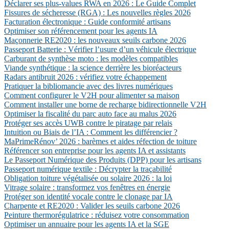
Déclarer ses plus-values RWA en 2026 : Le Guide Complet
Fissures de sécheresse (RGA) : Les nouvelles règles 2026
Facturation électronique : Guide conformité artisans
Optimiser son référencement pour les agents IA
Maçonnerie RE2020 : les nouveaux seuils carbone 2026
Passeport Batterie : Vérifier l’usure d’un véhicule électrique
Carburant de synthèse moto : les modèles compatibles
Viande synthétique : la science derrière les bioréacteurs
Radars antibruit 2026 : vérifiez votre échappement
Pratiquer la bibliomancie avec des livres numériques
Comment configurer le V2H pour alimenter sa maison
Comment installer une borne de recharge bidirectionnelle V2H
Optimiser la fiscalité du parc auto face au malus 2026
Protéger ses accès UWB contre le piratage par relais
Intuition ou Biais de l’IA : Comment les différencier ?
MaPrimeRénov’ 2026 : barèmes et aides réfection de toiture
Référencer son entreprise pour les agents IA et assistants
Le Passeport Numérique des Produits (DPP) pour les artisans
Passeport numérique textile : Décrypter la traçabilité
Obligation toiture végétalisée ou solaire 2026 : la loi
Vitrage solaire : transformez vos fenêtres en énergie
Protéger son identité vocale contre le clonage par IA
Charpente et RE2020 : Valider les seuils carbone 2026
Peinture thermorégulatrice : réduisez votre consommation
Optimiser un annuaire pour les agents IA et la SGE