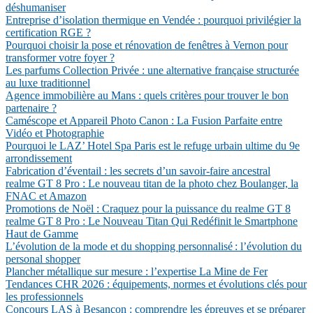
déshumaniser
Entreprise d’isolation thermique en Vendée : pourquoi privilégier la
certification RGE ?
Pourquoi choisir la pose et rénovation de fenêtres à Vernon pour
transformer votre foyer ?
Les parfums Collection Privée : une alternative française structurée
au luxe traditionnel
Agence immobilière au Mans : quels critères pour trouver le bon
partenaire ?
Caméscope et Appareil Photo Canon : La Fusion Parfaite entre
Vidéo et Photographie
Pourquoi le LAZ’ Hotel Spa Paris est le refuge urbain ultime du 9e
arrondissement
Fabrication d’éventail : les secrets d’un savoir-faire ancestral
realme GT 8 Pro : Le nouveau titan de la photo chez Boulanger, la
FNAC et Amazon
Promotions de Noël : Craquez pour la puissance du realme GT 8
realme GT 8 Pro : Le Nouveau Titan Qui Redéfinit le Smartphone
Haut de Gamme
L’évolution de la mode et du shopping personnalisé : l’évolution du
personal shopper
Plancher métallique sur mesure : l’expertise La Mine de Fer
Tendances CHR 2026 : équipements, normes et évolutions clés pour
les professionnels
Concours LAS à Besançon : comprendre les épreuves et se préparer