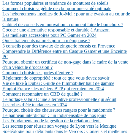
Les formes populaires et tendance de montures de soleils
Comment choisir sa gélule de cbd pour une santé optimale
Les hébergements insolites de Jo-Mel : pour une évasion au cœur de
la nature
Cabinet de conseils en innovation : comment faire le bon choix ?
Cocote : une alternative responsable et durable à Amazon
Les meilleurs accessoires pour PC Gamer en 2024
Quels traitements naturels pour la ménopause ?
3 conseils pour des travaux de zinguerie réussis en Provence
Comprendre la Différence entre un Casque Gamer et une Enceinte
PC
Pourquoi obtenir un certificat de non-gage dans le cadre de la vente
d’un véhicule d’occasion ?
Comment choisir ses portes d’entrée ?
Règlement de copropriété : tout ce que vous devez savoir
Vie de luxe à Dubai : Guide de l’immobilier haut de gamme
Emploi France : les métiers BTP qui recrutent en 2024
Comment reconnaître un CBD de qualité ?
Le portage salarial : une alternative professionnelle qui séduit
Les robes d’été tendances en 2024
Pourquoi choisir des chaussures rangers pour la randonnée ?
Le panneau interdiction : un indispensable de nos jours
Les Fondamentaux de la gestion de la relation client
Les secrets pour réussir son voyage de Lyon vers le Mexique
Spéléologie pour débutants dans le Vercors : Conseils et meilleures