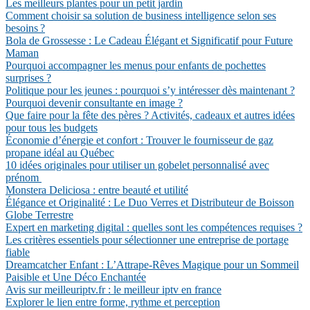
Les meilleurs plantes pour un petit jardin
Comment choisir sa solution de business intelligence selon ses
besoins ?
Bola de Grossesse : Le Cadeau Élégant et Significatif pour Future
Maman
Pourquoi accompagner les menus pour enfants de pochettes
surprises ?
Politique pour les jeunes : pourquoi s’y intéresser dès maintenant ?
Pourquoi devenir consultante en image ?
Que faire pour la fête des pères ? Activités, cadeaux et autres idées
pour tous les budgets
Économie d’énergie et confort : Trouver le fournisseur de gaz
propane idéal au Québec
10 idées originales pour utiliser un gobelet personnalisé avec
prénom
Monstera Deliciosa : entre beauté et utilité
Élégance et Originalité : Le Duo Verres et Distributeur de Boisson
Globe Terrestre
Expert en marketing digital : quelles sont les compétences requises ?
Les critères essentiels pour sélectionner une entreprise de portage
fiable
Dreamcatcher Enfant : L’Attrape-Rêves Magique pour un Sommeil
Paisible et Une Déco Enchantée
Avis sur meilleuriptv.fr : le meilleur iptv en france
Explorer le lien entre forme, rythme et perception