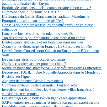
traditions culinaires de l’Égypte
Produits de soins personnels : comment faire le bon choix ?
Comment choisir une huile de CBD ?
L’Élégance du Qamis Blanc dans la Tradition Musulmane
Pourquoi utiliser un smartphone pliable ?
Conseils pour réduire les risques de santé après une chirurgie
esthétique
Lancer un business dans la mode : nos conseils
Top des conseils pour repeindre la chambre d’un enfant
L’intelligence artificielle et ses bénéfices dans nos vies
Zoom sur les Bootcamps en France : La Capsule en lumière
Les Meilleurs Conseils pour Choisir un Smartphone Récemment
Sorti
Des moyens aisés pour occuper son temps
Quels accessoires acheter pour son chien ?
Mettre en place une stratégie SEO Adaptée aux Petites Entreprises
Découvrez HUBILI : Une Nouvelle Approche dans le Monde du
Business en Ligne
Augenix de Science Blend: Les résultats
Combien coûte un poêle à granulé ? Guide d’achat
Investissement immobilier : les 4 meilleures villes françaises à
considérer en ce moment
Les avantages de la boussole en ligne et ses applications
SAP en entreprise : avantages et intégration par un expert certifié
Les édulcorants : tout ce que vous devez savoir