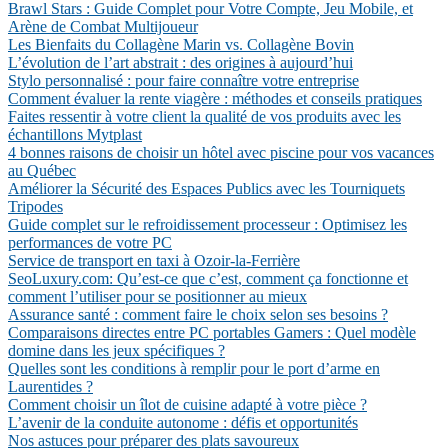
Brawl Stars : Guide Complet pour Votre Compte, Jeu Mobile, et
Arène de Combat Multijoueur
Les Bienfaits du Collagène Marin vs. Collagène Bovin
L’évolution de l’art abstrait : des origines à aujourd’hui
Stylo personnalisé : pour faire connaître votre entreprise
Comment évaluer la rente viagère : méthodes et conseils pratiques
Faites ressentir à votre client la qualité de vos produits avec les
échantillons Mytplast
4 bonnes raisons de choisir un hôtel avec piscine pour vos vacances
au Québec
Améliorer la Sécurité des Espaces Publics avec les Tourniquets
Tripodes
Guide complet sur le refroidissement processeur : Optimisez les
performances de votre PC
Service de transport en taxi à Ozoir-la-Ferrière
SeoLuxury.com: Qu’est-ce que c’est, comment ça fonctionne et
comment l’utiliser pour se positionner au mieux
Assurance santé : comment faire le choix selon ses besoins ?
Comparaisons directes entre PC portables Gamers : Quel modèle
domine dans les jeux spécifiques ?
Quelles sont les conditions à remplir pour le port d’arme en
Laurentides ?
Comment choisir un îlot de cuisine adapté à votre pièce ?
L’avenir de la conduite autonome : défis et opportunités
Nos astuces pour préparer des plats savoureux