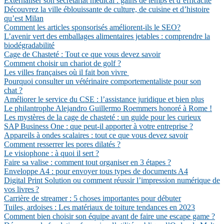
Externaliser son secrétariat médical : gains de temps et d’efficacité
Découvrez la ville éblouissante de culture, de cuisine et d’histoire
qu’est Milan
Comment les articles sponsorisés améliorent-ils le SEO?
L’avenir vert des emballages alimentaires jetables : comprendre la
biodégradabilité
Cage de Chasteté : Tout ce que vous devez savoir
Comment choisir un chariot de golf ?
Les villes françaises où il fait bon vivre
Pourquoi consulter un vétérinaire comportementaliste pour son
chat ?
Améliorer le service du CSE : l’assistance juridique et bien plus
Le philantrophe Alejandro Guillermo Roemmers honoré à Rome !
Les mystères de la cage de chasteté : un guide pour les curieux
SAP Business One : que peut-il apporter à votre entreprise ?
Appareils à ondes scalaires : tout ce que vous devez savoir
Comment resserrer les pores dilatés ?
Le visiophone : à quoi il sert ?
Faire sa valise : comment tout organiser en 3 étapes ?
Enveloppe A4 : pour envoyer tous types de documents A4
Digital Print Solution ou comment réussir l’impression numérique de
vos livres ?
Carrière de streamer : 5 choses importantes pour débuter
Tuiles, ardoises : Les matériaux de toiture tendances en 2023
Comment bien choisir son équipe avant de faire une escape game ?