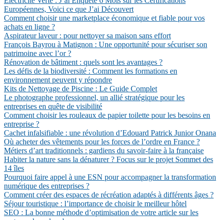
Électricité Verte : J’ai Enquêté 6 Mois sur les Certifications
Européennes, Voici ce que J’ai Découvert
Comment choisir une marketplace économique et fiable pour vos
achats en ligne ?
Aspirateur laveur : pour nettoyer sa maison sans effort
François Bayrou à Matignon : Une opportunité pour sécuriser son
patrimoine avec l’or ?
Rénovation de bâtiment : quels sont les avantages ?
Les défis de la biodiversité : Comment les formations en
environnement peuvent y répondre
Kits de Nettoyage de Piscine : Le Guide Complet
Le photographe professionnel, un allié stratégique pour les
entreprises en quête de visibilité
Comment choisir les rouleaux de papier toilette pour les besoins en
entreprise ?
Cachet infalsifiable : une révolution d’Edouard Patrick Junior Onana
Où acheter des vêtements pour les forces de l’ordre en France ?
Métiers d’art traditionnels : gardiens du savoir-faire à la française
Habiter la nature sans la dénaturer ? Focus sur le projet Sommet des
14 îles
Pourquoi faire appel à une ESN pour accompagner la transformation
numérique des entreprises ?
Comment créer des espaces de récréation adaptés à différents âges ?
Séjour touristique : l’importance de choisir le meilleur hôtel
SEO : La bonne méthode d’optimisation de votre article sur les