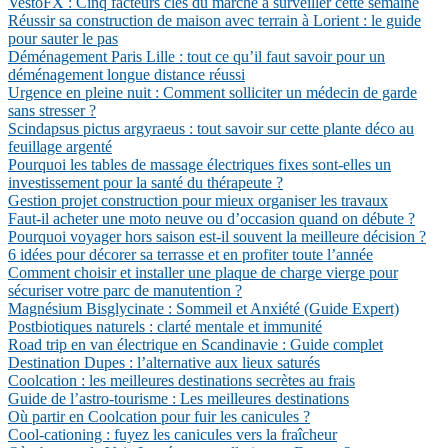
VestoFX : Cinq facteurs clés du marché à surveiller cette semaine
Réussir sa construction de maison avec terrain à Lorient : le guide
pour sauter le pas
Déménagement Paris Lille : tout ce qu’il faut savoir pour un
déménagement longue distance réussi
Urgence en pleine nuit : Comment solliciter un médecin de garde
sans stresser ?
Scindapsus pictus argyraeus : tout savoir sur cette plante déco au
feuillage argenté
Pourquoi les tables de massage électriques fixes sont-elles un
investissement pour la santé du thérapeute ?
Gestion projet construction pour mieux organiser les travaux
Faut-il acheter une moto neuve ou d’occasion quand on débute ?
Pourquoi voyager hors saison est-il souvent la meilleure décision ?
6 idées pour décorer sa terrasse et en profiter toute l’année
Comment choisir et installer une plaque de charge vierge pour
sécuriser votre parc de manutention ?
Magnésium Bisglycinate : Sommeil et Anxiété (Guide Expert)
Postbiotiques naturels : clarté mentale et immunité
Road trip en van électrique en Scandinavie : Guide complet
Destination Dupes : l’alternative aux lieux saturés
Coolcation : les meilleures destinations secrètes au frais
Guide de l’astro-tourisme : Les meilleures destinations
Où partir en Coolcation pour fuir les canicules ?
Cool-cationing : fuyez les canicules vers la fraîcheur