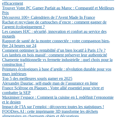
efficacement
Trouver Votre PC Gamer Parfait au Maroc : Comparatif et Meilleurs
Prix
Découvrez 100+ Calendriers de l’Avent Made In France
Rachat et recyclage de cartouches d’encre : comment gagner de
l’argent écologiquement ?
Les casques HJC : sécurité, innovation et confort au service des
motards
Rapport de santé de la montre connectée : votre compagnon bien-
être 24 heures sur 24
Comment optimiser la rentabilité d’un bien locatif à Paris 17e ?
Les lambris en bois massif : comment préserver leur authenticité
Charpente traditionnelle vs fermette industrielle : quel choix pour la
construction ?
Peintures écologiques à base d’argile : révolution durable pour vos
murs intérieurs
Top 5 des meilleures souris gamer en 2025
Alexandre Dauriac, self-made man de l’assurance en ligne
France Sclérose en Plaques : Votre allié essentiel pour vivre et
combattre la SEP
Maximiser l’espace : Comment la cuisine en L redéfinit l’ergonomie
et le design
Impact de l’IA sur l’emploi : découvrez toutes les statistiques !
FOODres.AI : cette imprimante 3D transforme les déchets
alimentaires en charmants objets et décorations