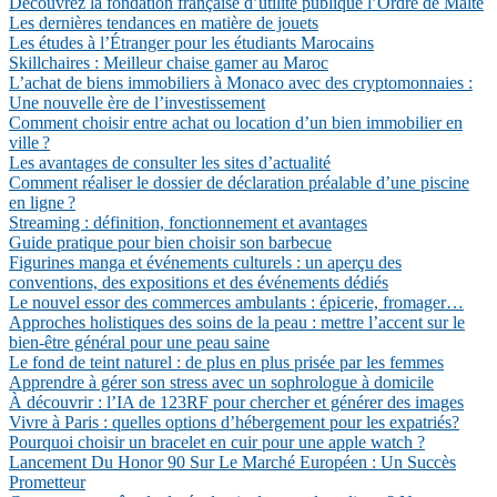
Découvrez la fondation française d’utilité publique l’Ordre de Malte
Les dernières tendances en matière de jouets
Les études à l’Étranger pour les étudiants Marocains
Skillchaires : Meilleur chaise gamer au Maroc
L’achat de biens immobiliers à Monaco avec des cryptomonnaies :
Une nouvelle ère de l’investissement
Comment choisir entre achat ou location d’un bien immobilier en
ville ?
Les avantages de consulter les sites d’actualité
Comment réaliser le dossier de déclaration préalable d’une piscine
en ligne ?
Streaming : définition, fonctionnement et avantages
Guide pratique pour bien choisir son barbecue
Figurines manga et événements culturels : un aperçu des
conventions, des expositions et des événements dédiés
Le nouvel essor des commerces ambulants : épicerie, fromager…
Approches holistiques des soins de la peau : mettre l’accent sur le
bien-être général pour une peau saine
Le fond de teint naturel : de plus en plus prisée par les femmes
Apprendre à gérer son stress avec un sophrologue à domicile
À découvrir : l’IA de 123RF pour chercher et générer des images
Vivre à Paris : quelles options d’hébergement pour les expatriés?
Pourquoi choisir un bracelet en cuir pour une apple watch ?
Lancement Du Honor 90 Sur Le Marché Européen : Un Succès
Prometteur