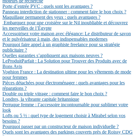
moteurs de recherche
Porte d’entrée PVC : quels sont les avantages ?
Panneau interdiction de stationner : comment faire le bon choix ?
Maquillage permanent des yeux : quels avantages ?
Embarquez pour une croisière sur le Nil inoubliable et découvrez
les merveilles de l’Égypte
Accessoirisez votre maison avec élégance: Le distributeur de savon
et le pulvérisateur à main, des indispensables modernes
Pourquoi faire appel à un graphiste freelance pour sa stratégie
publicitaire ?
Quelles garanties s’appliquent aux maisons neuves ?
LeProduitParfait : La Solution pour Trouver des Produits avec de
Bons Avis
Voghion France : La destination ultime pour les vêtements de mode
pour femmes
Pièces détachées pour électroménager : quels avantages pour les
réparations ?
Double ou triple vitrage : comment faire le bon choix ?
Londres, la vibrante capitale britannique
Perruque femme : l’accessoire incontournable pour sublimer votre
look
Lofts ou 5 ½ : quel type de logement choisir à Mirabel selon vos
besoins ?
Pourquoi passer par un constructeur de maison individuelle ?
Quels sont les avantages des parkings couverts près de Roissy CDG