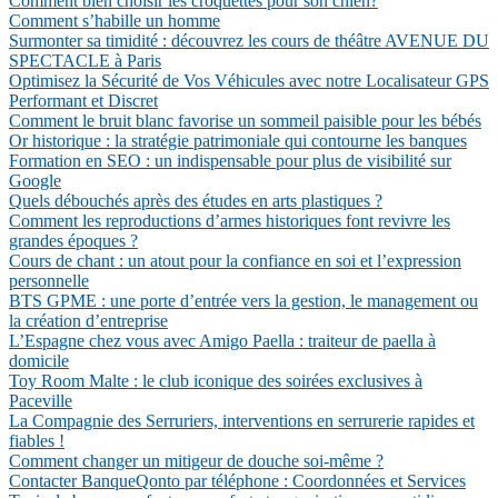
Comment bien choisir les croquettes pour son chien?
Comment s’habille un homme
Surmonter sa timidité : découvrez les cours de théâtre AVENUE DU
SPECTACLE à Paris
Optimisez la Sécurité de Vos Véhicules avec notre Localisateur GPS
Performant et Discret
Comment le bruit blanc favorise un sommeil paisible pour les bébés
Or historique : la stratégie patrimoniale qui contourne les banques
Formation en SEO : un indispensable pour plus de visibilité sur
Google
Quels débouchés après des études en arts plastiques ?
Comment les reproductions d’armes historiques font revivre les
grandes époques ?
Cours de chant : un atout pour la confiance en soi et l’expression
personnelle
BTS GPME : une porte d’entrée vers la gestion, le management ou
la création d’entreprise
L’Espagne chez vous avec Amigo Paella : traiteur de paella à
domicile
Toy Room Malte : le club iconique des soirées exclusives à
Paceville
La Compagnie des Serruriers, interventions en serrurerie rapides et
fiables !
Comment changer un mitigeur de douche soi-même ?
Contacter BanqueQonto par téléphone : Coordonnées et Services