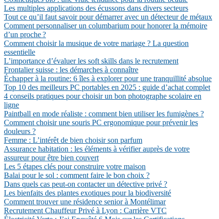
Les multiples applications des écussons dans divers secteurs
Tout ce qu’il faut savoir pour démarrer avec un détecteur de métaux
Comment personnaliser un columbarium pour honorer la mémoire
d’un proche ?
Comment choisir la musique de votre mariage ? La question
essentielle
L’importance d’évaluer les soft skills dans le recrutement
Frontalier suisse : les démarches à connaître
Échapper à la routine: 6 îles à explorer pour une tranquillité absolue
Top 10 des meilleurs PC portables en 2025 : guide d’achat complet
4 conseils pratiques pour choisir un bon photographe scolaire en
ligne
Paintball en mode réaliste : comment bien utiliser les fumigènes ?
Comment choisir une souris PC ergonomique pour prévenir les
douleurs ?
Femme : L’intérêt de bien choisir son parfum
Assurance habitation : les éléments à vérifier auprès de votre
assureur pour être bien couvert
Les 5 étapes clés pour construire votre maison
Balai pour le sol : comment faire le bon choix ?
Dans quels cas peut-on contacter un détective privé ?
Les bienfaits des plantes exotiques pour la biodiversité
Comment trouver une résidence senior à Montélimar
Recrutement Chauffeur Privé à Lyon : Carrière VTC