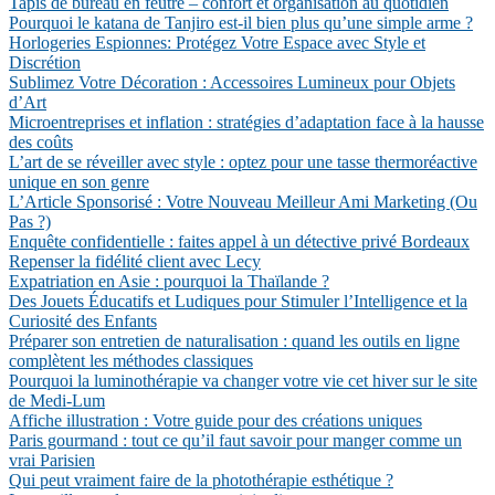
Tapis de bureau en feutre – confort et organisation au quotidien
Pourquoi le katana de Tanjiro est-il bien plus qu’une simple arme ?
Horlogeries Espionnes: Protégez Votre Espace avec Style et
Discrétion
Sublimez Votre Décoration : Accessoires Lumineux pour Objets
d’Art
Microentreprises et inflation : stratégies d’adaptation face à la hausse
des coûts
L’art de se réveiller avec style : optez pour une tasse thermoréactive
unique en son genre
L’Article Sponsorisé : Votre Nouveau Meilleur Ami Marketing (Ou
Pas ?)
Enquête confidentielle : faites appel à un détective privé Bordeaux
Repenser la fidélité client avec Lecy
Expatriation en Asie : pourquoi la Thaïlande ?
Des Jouets Éducatifs et Ludiques pour Stimuler l’Intelligence et la
Curiosité des Enfants
Préparer son entretien de naturalisation : quand les outils en ligne
complètent les méthodes classiques
Pourquoi la luminothérapie va changer votre vie cet hiver sur le site
de Medi-Lum
Affiche illustration : Votre guide pour des créations uniques
Paris gourmand : tout ce qu’il faut savoir pour manger comme un
vrai Parisien
Qui peut vraiment faire de la photothérapie esthétique ?