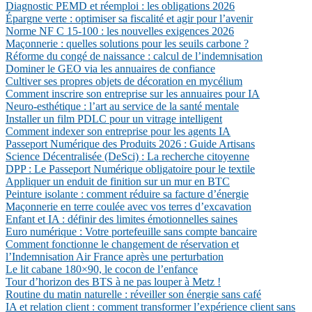
Diagnostic PEMD et réemploi : les obligations 2026
Épargne verte : optimiser sa fiscalité et agir pour l’avenir
Norme NF C 15-100 : les nouvelles exigences 2026
Maçonnerie : quelles solutions pour les seuils carbone ?
Réforme du congé de naissance : calcul de l’indemnisation
Dominer le GEO via les annuaires de confiance
Cultiver ses propres objets de décoration en mycélium
Comment inscrire son entreprise sur les annuaires pour IA
Neuro-esthétique : l’art au service de la santé mentale
Installer un film PDLC pour un vitrage intelligent
Comment indexer son entreprise pour les agents IA
Passeport Numérique des Produits 2026 : Guide Artisans
Science Décentralisée (DeSci) : La recherche citoyenne
DPP : Le Passeport Numérique obligatoire pour le textile
Appliquer un enduit de finition sur un mur en BTC
Peinture isolante : comment réduire sa facture d’énergie
Maçonnerie en terre coulée avec vos terres d’excavation
Enfant et IA : définir des limites émotionnelles saines
Euro numérique : Votre portefeuille sans compte bancaire
Comment fonctionne le changement de réservation et
l’Indemnisation Air France après une perturbation
Le lit cabane 180×90, le cocon de l’enfance
Tour d’horizon des BTS à ne pas louper à Metz !
Routine du matin naturelle : réveiller son énergie sans café
IA et relation client : comment transformer l’expérience client sans