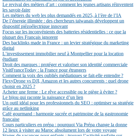
Le revival des métiers d’art : comment les jeunes artisans réinventent
les savoir-faire
Les métiers du web les plus demandés en 2025, à l’ère de l’IA
De l’énergie illimitée : des chercheurs taïwanais développent un
dispositif piézoélectrique innovant
Focus sur les inconvénients des batteries résidentielles : ce que la
plupart des Français ignorent
Des backlinks made in France : un levier stratégique du marketing
digital
L’investissement immobilier neuf à Montpellier pour la location
étudiant
Droit des marques : protéger et valoriser son identité commerciale
VisitFranceToday : la France pour étrangers
Comment la voix des oubliés médiatiques se fait-elle entendre ?
FlexyDrone vs DJI, Amazon et les autres concurrents : quel drone
choisir en 2025 ?
Acheter une ferme : Le rêve accessible ou le piège à éviter ?
Le bijou qui raconte la naissance d’un lien
Un outil idéal pour les professionnels du SEO : optimiser sa stratégie
grâce au netlinking
Café gourmand : harmonie sucrée et patrimoine de la gastronomie
française
Cours particuliers en prépa : pourquoi Via Prépa change la donne
12 lieux à visiter au Maroc absolument lors de votre voyage
Stages de vacances pour enfants : trouvez l’activité parfaite sur