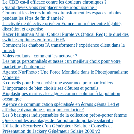
Le CBD est-il efficace contre les douleurs chroniques ?
Quand devez-vous remplacer votre robot piscine ?
Comment les décors lumineux transforment les espaces urbains
pendant les fêtes de fin d’année?
L’activité de détective privé en France : un métier entre légalité,
discrétion et expertise
Razer Huntsman Mini (Optical Purple vs Optical Red) : le duel des
switches optiques en format 60%
Comment les chatbots IA transforment l’expérience client dans la
fintech
Volets roulants : comment les nettoyer ?
Les mugs personnalisés et tasses : un meilleur choix pour votre
marketing d’entreprise
Agence NurPhoto : Une Force Mondiale dans le Photojournalisme
Moderne
3 conseils pour bien choisir une assurance pour particuliers
L’importance de bien choisir ses clôtures et portails
Bioplastiques marins : les algues comme solution à la pollution
océanique
Agence de communication spécialisée en écrans géants Led et
affichage dynamique : pourquoi contacter ?
Les 3 basiques indispensables de la collection prêt-à-porter femme
Quels sont les avantages de l’adoption du portage salarial ?
Utilisation Sécurisée d’un Générateur Solaire : Conseils et
Présentation du Jackery Générateur Solaire 2000 v2