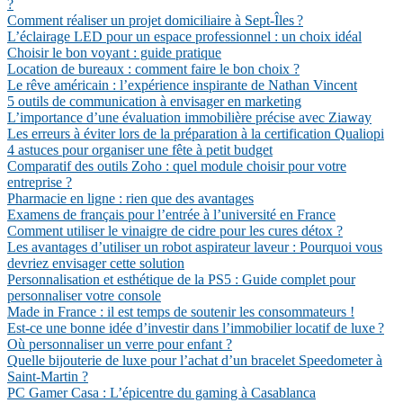
?
Comment réaliser un projet domiciliaire à Sept-Îles ?
L’éclairage LED pour un espace professionnel : un choix idéal
Choisir le bon voyant : guide pratique
Location de bureaux : comment faire le bon choix ?
Le rêve américain : l’expérience inspirante de Nathan Vincent
5 outils de communication à envisager en marketing
L’importance d’une évaluation immobilière précise avec Ziaway
Les erreurs à éviter lors de la préparation à la certification Qualiopi
4 astuces pour organiser une fête à petit budget
Comparatif des outils Zoho : quel module choisir pour votre
entreprise ?
Pharmacie en ligne : rien que des avantages
Examens de français pour l’entrée à l’université en France
Comment utiliser le vinaigre de cidre pour les cures détox ?
Les avantages d’utiliser un robot aspirateur laveur : Pourquoi vous
devriez envisager cette solution
Personnalisation et esthétique de la PS5 : Guide complet pour
personnaliser votre console
Made in France : il est temps de soutenir les consommateurs !
Est-ce une bonne idée d’investir dans l’immobilier locatif de luxe ?
Où personnaliser un verre pour enfant ?
Quelle bijouterie de luxe pour l’achat d’un bracelet Speedometer à
Saint-Martin ?
PC Gamer Casa : L’épicentre du gaming à Casablanca