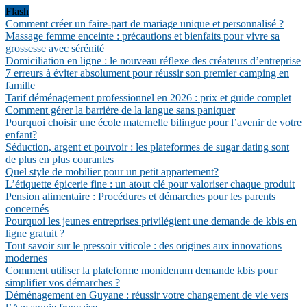
Flash
Comment créer un faire-part de mariage unique et personnalisé ?
Massage femme enceinte : précautions et bienfaits pour vivre sa
grossesse avec sérénité
Domiciliation en ligne : le nouveau réflexe des créateurs d’entreprise
7 erreurs à éviter absolument pour réussir son premier camping en
famille
Tarif déménagement professionnel en 2026 : prix et guide complet
Comment gérer la barrière de la langue sans paniquer
Pourquoi choisir une école maternelle bilingue pour l’avenir de votre
enfant?
Séduction, argent et pouvoir : les plateformes de sugar dating sont
de plus en plus courantes
Quel style de mobilier pour un petit appartement?
L’étiquette épicerie fine : un atout clé pour valoriser chaque produit
Pension alimentaire : Procédures et démarches pour les parents
concernés
Pourquoi les jeunes entreprises privilégient une demande de kbis en
ligne gratuit ?
Tout savoir sur le pressoir viticole : des origines aux innovations
modernes
Comment utiliser la plateforme monidenum demande kbis pour
simplifier vos démarches ?
Déménagement en Guyane : réussir votre changement de vie vers