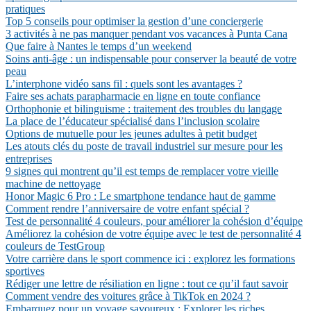
pratiques
Top 5 conseils pour optimiser la gestion d’une conciergerie
3 activités à ne pas manquer pendant vos vacances à Punta Cana
Que faire à Nantes le temps d’un weekend
Soins anti-âge : un indispensable pour conserver la beauté de votre
peau
L’interphone vidéo sans fil : quels sont les avantages ?
Faire ses achats parapharmacie en ligne en toute confiance
Orthophonie et bilinguisme : traitement des troubles du langage
La place de l’éducateur spécialisé dans l’inclusion scolaire
Options de mutuelle pour les jeunes adultes à petit budget
Les atouts clés du poste de travail industriel sur mesure pour les
entreprises
9 signes qui montrent qu’il est temps de remplacer votre vieille
machine de nettoyage
Honor Magic 6 Pro : Le smartphone tendance haut de gamme
Comment rendre l’anniversaire de votre enfant spécial ?
Test de personnalité 4 couleurs, pour améliorer la cohésion d’équipe
Améliorez la cohésion de votre équipe avec le test de personnalité 4
couleurs de TestGroup
Votre carrière dans le sport commence ici : explorez les formations
sportives
Rédiger une lettre de résiliation en ligne : tout ce qu’il faut savoir
Comment vendre des voitures grâce à TikTok en 2024 ?
Embarquez pour un voyage savoureux : Explorer les riches