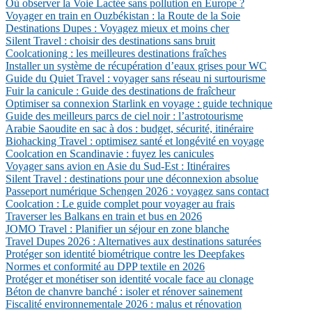
Où observer la Voie Lactée sans pollution en Europe ?
Voyager en train en Ouzbékistan : la Route de la Soie
Destinations Dupes : Voyagez mieux et moins cher
Silent Travel : choisir des destinations sans bruit
Coolcationing : les meilleures destinations fraîches
Installer un système de récupération d’eaux grises pour WC
Guide du Quiet Travel : voyager sans réseau ni surtourisme
Fuir la canicule : Guide des destinations de fraîcheur
Optimiser sa connexion Starlink en voyage : guide technique
Guide des meilleurs parcs de ciel noir : l’astrotourisme
Arabie Saoudite en sac à dos : budget, sécurité, itinéraire
Biohacking Travel : optimisez santé et longévité en voyage
Coolcation en Scandinavie : fuyez les canicules
Voyager sans avion en Asie du Sud-Est : Itinéraires
Silent Travel : destinations pour une déconnexion absolue
Passeport numérique Schengen 2026 : voyagez sans contact
Coolcation : Le guide complet pour voyager au frais
Traverser les Balkans en train et bus en 2026
JOMO Travel : Planifier un séjour en zone blanche
Travel Dupes 2026 : Alternatives aux destinations saturées
Protéger son identité biométrique contre les Deepfakes
Normes et conformité au DPP textile en 2026
Protéger et monétiser son identité vocale face au clonage
Béton de chanvre banché : isoler et rénover sainement
Fiscalité environnementale 2026 : malus et rénovation