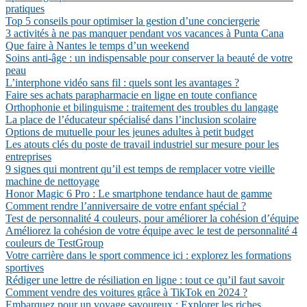
pratiques
Top 5 conseils pour optimiser la gestion d’une conciergerie
3 activités à ne pas manquer pendant vos vacances à Punta Cana
Que faire à Nantes le temps d’un weekend
Soins anti-âge : un indispensable pour conserver la beauté de votre
peau
L’interphone vidéo sans fil : quels sont les avantages ?
Faire ses achats parapharmacie en ligne en toute confiance
Orthophonie et bilinguisme : traitement des troubles du langage
La place de l’éducateur spécialisé dans l’inclusion scolaire
Options de mutuelle pour les jeunes adultes à petit budget
Les atouts clés du poste de travail industriel sur mesure pour les
entreprises
9 signes qui montrent qu’il est temps de remplacer votre vieille
machine de nettoyage
Honor Magic 6 Pro : Le smartphone tendance haut de gamme
Comment rendre l’anniversaire de votre enfant spécial ?
Test de personnalité 4 couleurs, pour améliorer la cohésion d’équipe
Améliorez la cohésion de votre équipe avec le test de personnalité 4
couleurs de TestGroup
Votre carrière dans le sport commence ici : explorez les formations
sportives
Rédiger une lettre de résiliation en ligne : tout ce qu’il faut savoir
Comment vendre des voitures grâce à TikTok en 2024 ?
Embarquez pour un voyage savoureux : Explorer les riches