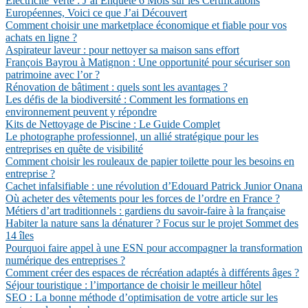
Électricité Verte : J’ai Enquêté 6 Mois sur les Certifications
Européennes, Voici ce que J’ai Découvert
Comment choisir une marketplace économique et fiable pour vos
achats en ligne ?
Aspirateur laveur : pour nettoyer sa maison sans effort
François Bayrou à Matignon : Une opportunité pour sécuriser son
patrimoine avec l’or ?
Rénovation de bâtiment : quels sont les avantages ?
Les défis de la biodiversité : Comment les formations en
environnement peuvent y répondre
Kits de Nettoyage de Piscine : Le Guide Complet
Le photographe professionnel, un allié stratégique pour les
entreprises en quête de visibilité
Comment choisir les rouleaux de papier toilette pour les besoins en
entreprise ?
Cachet infalsifiable : une révolution d’Edouard Patrick Junior Onana
Où acheter des vêtements pour les forces de l’ordre en France ?
Métiers d’art traditionnels : gardiens du savoir-faire à la française
Habiter la nature sans la dénaturer ? Focus sur le projet Sommet des
14 îles
Pourquoi faire appel à une ESN pour accompagner la transformation
numérique des entreprises ?
Comment créer des espaces de récréation adaptés à différents âges ?
Séjour touristique : l’importance de choisir le meilleur hôtel
SEO : La bonne méthode d’optimisation de votre article sur les