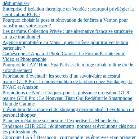
déshumaniser
Entreprise d’isolation thermique en Vendée : pourquoi privilégier la
certification RGE ?
Pourquoi choisir la pose et rénovation de fenêtres à Vernon pour
transformer votre foyer ?
Les parfums Collection Privée : une alternative française structurée
au luxe traditionnel
Agence immobilière au Mans : quels critères pour trouver le bon
partenaire ?
Caméscope et Appareil Photo Canon : La Fusion Parfaite entre
Vidéo et Photographie
Pourquoi le LAZ’ Hotel Spa Paris est le refuge urbain ultime du 9e
arrondissement
Fabrication d’éventail : les secrets d’un savoir-faire ancestral
realme GT 8 Pro : Le nouveau titan de la photo chez Boulanger, la
FNAC et Amazon
Promotions de Noël : Craquez pour la puissance du realme GT 8
realme GT 8 Pro : Le Nouveau Titan Qui Redéfinit le Smartphone
Haut de Gamme
L’évolution de la mode et du shopping personnalisé : l’évolution du
personal shopper
Plancher métallique sur mesure : l’expertise La Mine de Fer
Tendances CHR 2026 : équipements, normes et évolutions clés pour
les professionnels
Concours LAS à Besançon : comprendre les épreuves et se préparer