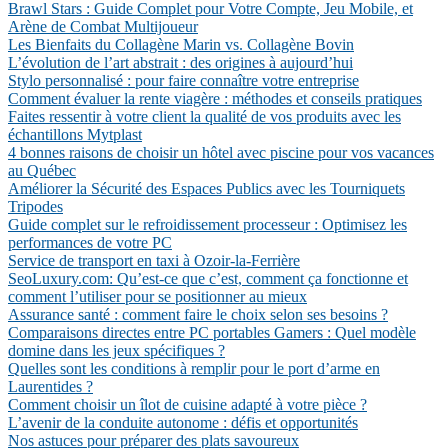
Brawl Stars : Guide Complet pour Votre Compte, Jeu Mobile, et
Arène de Combat Multijoueur
Les Bienfaits du Collagène Marin vs. Collagène Bovin
L’évolution de l’art abstrait : des origines à aujourd’hui
Stylo personnalisé : pour faire connaître votre entreprise
Comment évaluer la rente viagère : méthodes et conseils pratiques
Faites ressentir à votre client la qualité de vos produits avec les
échantillons Mytplast
4 bonnes raisons de choisir un hôtel avec piscine pour vos vacances
au Québec
Améliorer la Sécurité des Espaces Publics avec les Tourniquets
Tripodes
Guide complet sur le refroidissement processeur : Optimisez les
performances de votre PC
Service de transport en taxi à Ozoir-la-Ferrière
SeoLuxury.com: Qu’est-ce que c’est, comment ça fonctionne et
comment l’utiliser pour se positionner au mieux
Assurance santé : comment faire le choix selon ses besoins ?
Comparaisons directes entre PC portables Gamers : Quel modèle
domine dans les jeux spécifiques ?
Quelles sont les conditions à remplir pour le port d’arme en
Laurentides ?
Comment choisir un îlot de cuisine adapté à votre pièce ?
L’avenir de la conduite autonome : défis et opportunités
Nos astuces pour préparer des plats savoureux