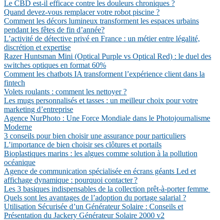
Le CBD est-il efficace contre les douleurs chroniques ?
Quand devez-vous remplacer votre robot piscine ?
Comment les décors lumineux transforment les espaces urbains
pendant les fêtes de fin d’année?
L’activité de détective privé en France : un métier entre légalité,
discrétion et expertise
Razer Huntsman Mini (Optical Purple vs Optical Red) : le duel des
switches optiques en format 60%
Comment les chatbots IA transforment l’expérience client dans la
fintech
Volets roulants : comment les nettoyer ?
Les mugs personnalisés et tasses : un meilleur choix pour votre
marketing d’entreprise
Agence NurPhoto : Une Force Mondiale dans le Photojournalisme
Moderne
3 conseils pour bien choisir une assurance pour particuliers
L’importance de bien choisir ses clôtures et portails
Bioplastiques marins : les algues comme solution à la pollution
océanique
Agence de communication spécialisée en écrans géants Led et
affichage dynamique : pourquoi contacter ?
Les 3 basiques indispensables de la collection prêt-à-porter femme
Quels sont les avantages de l’adoption du portage salarial ?
Utilisation Sécurisée d’un Générateur Solaire : Conseils et
Présentation du Jackery Générateur Solaire 2000 v2