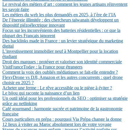
Le revival des métiers d’art : comment les jeunes artisans réinventent
les savoir-faire
Les métiers du web les plus demandés en 2025, à l’ère de l’IA
De l’énergie illimitée : des chercheurs taïwanais développent un
dispositif piézoélectrique innovant
Focus sur les inconvénients des batteries résidentielles : ce que la
plupart des Français ignorent
Des backlinks made in France : un levier stratégique du marketing
digital
L’investissement immobilier neuf à Montpellier pour la location
étudiant
Droit des marques : protéger et valoriser son identité commerciale
VisitFranceToday : la France pour étrangers
Comment la voix des oubliés médiatiques se fait-elle entendre ?
FlexyDrone vs DJI, Amazon et les autres concurrents : quel drone
choisir en 2025 ?
Acheter une ferme : Le rêve accessible ou le piège à éviter ?
Le bijou qui raconte la naissance d’un lien
Un outil idéal pour les professionnels du SEO : optimiser sa stratégie
grâce au netlinking
Café gourmand : harmonie sucrée et patrimoine de la gastronomie
française
Cours particuliers en prépa : pourquoi Via Prépa change la donne
12 lieux à visiter au Maroc absolument lors de votre voyage
Stages de vacances pour enfants : trouvez l’activité parfaite sur