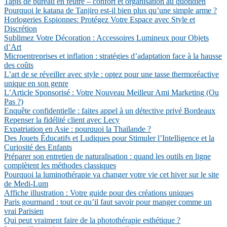
Tapis de bureau en feutre – confort et organisation au quotidien
Pourquoi le katana de Tanjiro est-il bien plus qu’une simple arme ?
Horlogeries Espionnes: Protégez Votre Espace avec Style et
Discrétion
Sublimez Votre Décoration : Accessoires Lumineux pour Objets
d’Art
Microentreprises et inflation : stratégies d’adaptation face à la hausse
des coûts
L’art de se réveiller avec style : optez pour une tasse thermoréactive
unique en son genre
L’Article Sponsorisé : Votre Nouveau Meilleur Ami Marketing (Ou
Pas ?)
Enquête confidentielle : faites appel à un détective privé Bordeaux
Repenser la fidélité client avec Lecy
Expatriation en Asie : pourquoi la Thaïlande ?
Des Jouets Éducatifs et Ludiques pour Stimuler l’Intelligence et la
Curiosité des Enfants
Préparer son entretien de naturalisation : quand les outils en ligne
complètent les méthodes classiques
Pourquoi la luminothérapie va changer votre vie cet hiver sur le site
de Medi-Lum
Affiche illustration : Votre guide pour des créations uniques
Paris gourmand : tout ce qu’il faut savoir pour manger comme un
vrai Parisien
Qui peut vraiment faire de la photothérapie esthétique ?