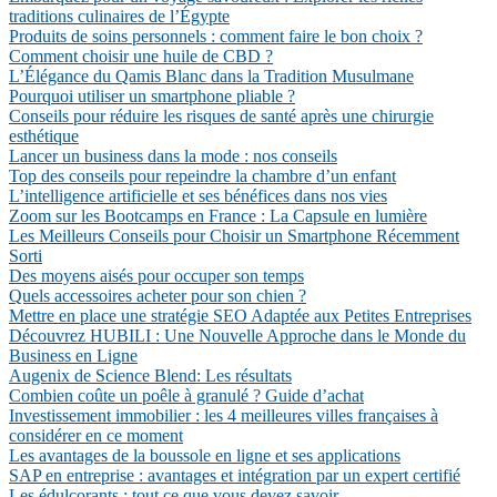
traditions culinaires de l’Égypte
Produits de soins personnels : comment faire le bon choix ?
Comment choisir une huile de CBD ?
L’Élégance du Qamis Blanc dans la Tradition Musulmane
Pourquoi utiliser un smartphone pliable ?
Conseils pour réduire les risques de santé après une chirurgie
esthétique
Lancer un business dans la mode : nos conseils
Top des conseils pour repeindre la chambre d’un enfant
L’intelligence artificielle et ses bénéfices dans nos vies
Zoom sur les Bootcamps en France : La Capsule en lumière
Les Meilleurs Conseils pour Choisir un Smartphone Récemment
Sorti
Des moyens aisés pour occuper son temps
Quels accessoires acheter pour son chien ?
Mettre en place une stratégie SEO Adaptée aux Petites Entreprises
Découvrez HUBILI : Une Nouvelle Approche dans le Monde du
Business en Ligne
Augenix de Science Blend: Les résultats
Combien coûte un poêle à granulé ? Guide d’achat
Investissement immobilier : les 4 meilleures villes françaises à
considérer en ce moment
Les avantages de la boussole en ligne et ses applications
SAP en entreprise : avantages et intégration par un expert certifié
Les édulcorants : tout ce que vous devez savoir