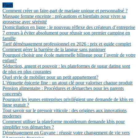
Flash
Comment créer un faire-part de mariage unique et personnalisé ?
Massage femme enceinte : précautions et bienfaits pour vivre sa
grossesse avec sérénité
Domiciliation en ligne : le nouveau réflexe des créateurs d’entreprise
7 erreurs à éviter absolument pour réussir son premier camping en
famille
Tarif déménagement professionnel en 2026 : prix et guide complet
Comment gérer la barrière de la langue sans paniquer
Pourquoi choisir une école maternelle bilingue pour l’avenir de votre
enfant?
Séduction, argent et pouvoir : les plateformes de sugar dating sont
de plus en plus courantes
Quel style de mobilier pour un petit appartement?
L’étiquette épicerie fine : un atout clé pour valoriser chaque produit
Pension alimentaire : Procédures et démarches pour les parents
concernés
Pourquoi les jeunes entreprises privilégient une demande de kbis en
ligne gratuit ?
Tout savoir sur le pressoir viticole : des origines aux innovations
modernes
Comment utiliser la plateforme monidenum demande kbis pour
simplifier vos démarches ?
Déménagement en Guyane : réussir votre changement de vie vers