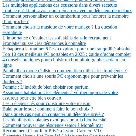
Les multiples applications des écussons dans divers secteurs
Tout ce qu’il faut savoir pour démarrer avec un détecteur de métaux
Comment personnaliser un columbarium pour honorer la mémoire
d’un proche ?
Comment choisir la musique de votre mariage ? La question
essentielle
L’importance d’évaluer les soft skills dans le recrutement
Frontalier suisse : les démarches à connaître
Échapper à la routine: 6 îles à explorer pour une tranquillité absolue
Top 10 des meilleurs PC portables en 2025 : guide d’achat complet
4 conseils pratiques pour choisir un bon photographe scolaire en
ligne
Paintball en mode réaliste : comment bien utiliser les fumigènes ?
Comment choisir une souris PC ergonomique pour prévenir les
douleurs ?
Femme : L’intérêt de bien choisir son parfum
Assurance habitation : les éléments à vérifier auprès de votre
assureur pour être bien couvert
Les 5 étapes clés pour construire votre maison
Balai pour le sol : comment faire le bon choix ?
Dans quels cas peut-on contacter un détective privé ?
Les bienfaits des plantes exotiques pour la biodiversité
Comment trouver une résidence senior à Montélimar
Recrutement Chauffeur Privé à Lyon : Carrière VTC