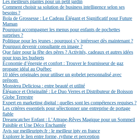
Les meilleurs plantes pour un petit jardin
Comment choisir sa solution de business intelligence selon ses
besoins ?
Bola de Grossesse : Le Cadeau Élégant et Significatif pour Future
Maman
Pourquoi accompagner les menus pour enfants de pochettes
surprises ?
Politique pour les jeunes : pourquoi s’y intéresser dès maintenant ?
Pourquoi devenir consultante en image ?
Que faire pour la fête des pères ? Activités, cadeaux et autres idées
pour tous les budgets
Économie d’énergie et confort : Trouver le fournisseur de gaz
propane idéal au Québec
10 idées originales pour utiliser un gobelet personnalisé avec
prénom
Monstera Deliciosa : entre beauté et utilité
Élégance et Originalité : Le Duo Verres et Distributeur de Boisson
Globe Terrestre
Expert en marketing digital : quelles sont les compétences requises ?
Les critères essentiels pour sélectionner une entreprise de portage
fiable
Dreamcatcher Enfant : L’Attrape-Rêves Magique pour un Sommeil
Paisible et Une Déco Enchantée
Avis sur meilleuriptv.fr : le meilleur iptv en france
Explorer le lien entre forme, rythme et perception