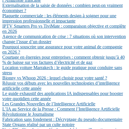
l’Amazonie française
Externalisation de la saisie de données : combien peut-on vraiment
économiser ?
Plaquette commerciale : les éléments design à soigner pour une
impression professionnelle et impactante
IPTV Smarters Pro vs TiviMate : comparaison objective et complète
en 2026
Agence de communication de crise : 7 situations où son intervention
change l’issue d’un dossier
Pourquoi souscrire une assurance pour votre animal de compagnie
en 2026 ?
Courtage en énergies pour entreprises : comment obtenir jusqu’à 40
% de baisse sur vos factures d’électricité et de gaz
Location voiture Marrakech : le guide pratique pour conduire sans
stress
Bionny vs Whoop 2026 : lequel choisir pour votre santé ?
Réussir vos débuts avec les nouvelles technologies d’intelligence
artificielle cette année
Le guide exhaustif des applications IA indispensables pour booster
votre quotidien cette année
Les Grandes Nouvelles de l’Intelligence Artificielle
L’IA au Service de la Presse : Comment l’Intelligence Artificielle
Révolutionne le Journalisme
Fabrication sans fondement : Décryptage du pseudo-documentaire
State Organs réalisé par un culte notoire