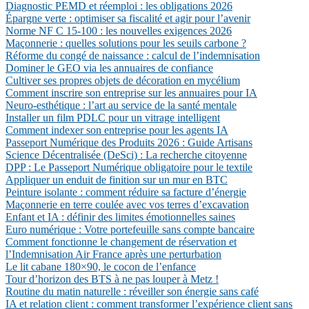
Diagnostic PEMD et réemploi : les obligations 2026
Épargne verte : optimiser sa fiscalité et agir pour l’avenir
Norme NF C 15-100 : les nouvelles exigences 2026
Maçonnerie : quelles solutions pour les seuils carbone ?
Réforme du congé de naissance : calcul de l’indemnisation
Dominer le GEO via les annuaires de confiance
Cultiver ses propres objets de décoration en mycélium
Comment inscrire son entreprise sur les annuaires pour IA
Neuro-esthétique : l’art au service de la santé mentale
Installer un film PDLC pour un vitrage intelligent
Comment indexer son entreprise pour les agents IA
Passeport Numérique des Produits 2026 : Guide Artisans
Science Décentralisée (DeSci) : La recherche citoyenne
DPP : Le Passeport Numérique obligatoire pour le textile
Appliquer un enduit de finition sur un mur en BTC
Peinture isolante : comment réduire sa facture d’énergie
Maçonnerie en terre coulée avec vos terres d’excavation
Enfant et IA : définir des limites émotionnelles saines
Euro numérique : Votre portefeuille sans compte bancaire
Comment fonctionne le changement de réservation et
l’Indemnisation Air France après une perturbation
Le lit cabane 180×90, le cocon de l’enfance
Tour d’horizon des BTS à ne pas louper à Metz !
Routine du matin naturelle : réveiller son énergie sans café
IA et relation client : comment transformer l’expérience client sans