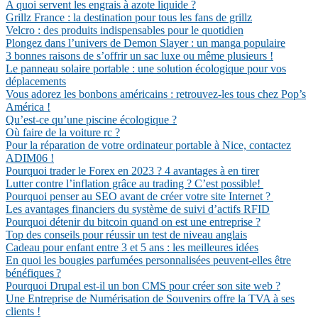
A quoi servent les engrais à azote liquide ?
Grillz France : la destination pour tous les fans de grillz
Velcro : des produits indispensables pour le quotidien
Plongez dans l’univers de Demon Slayer : un manga populaire
3 bonnes raisons de s’offrir un sac luxe ou même plusieurs !
Le panneau solaire portable : une solution écologique pour vos
déplacements
Vous adorez les bonbons américains : retrouvez-les tous chez Pop’s
América !
Qu’est-ce qu’une piscine écologique ?
Où faire de la voiture rc ?
Pour la réparation de votre ordinateur portable à Nice, contactez
ADIM06 !
Pourquoi trader le Forex en 2023 ? 4 avantages à en tirer
Lutter contre l’inflation grâce au trading ? C’est possible!
Pourquoi penser au SEO avant de créer votre site Internet ?
Les avantages financiers du système de suivi d’actifs RFID
Pourquoi détenir du bitcoin quand on est une entreprise ?
Top des conseils pour réussir un test de niveau anglais
Cadeau pour enfant entre 3 et 5 ans : les meilleures idées
En quoi les bougies parfumées personnalisées peuvent-elles être
bénéfiques ?
Pourquoi Drupal est-il un bon CMS pour créer son site web ?
Une Entreprise de Numérisation de Souvenirs offre la TVA à ses
clients !