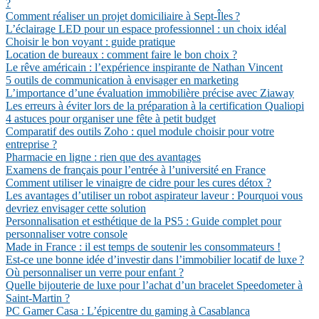
?
Comment réaliser un projet domiciliaire à Sept-Îles ?
L’éclairage LED pour un espace professionnel : un choix idéal
Choisir le bon voyant : guide pratique
Location de bureaux : comment faire le bon choix ?
Le rêve américain : l’expérience inspirante de Nathan Vincent
5 outils de communication à envisager en marketing
L’importance d’une évaluation immobilière précise avec Ziaway
Les erreurs à éviter lors de la préparation à la certification Qualiopi
4 astuces pour organiser une fête à petit budget
Comparatif des outils Zoho : quel module choisir pour votre
entreprise ?
Pharmacie en ligne : rien que des avantages
Examens de français pour l’entrée à l’université en France
Comment utiliser le vinaigre de cidre pour les cures détox ?
Les avantages d’utiliser un robot aspirateur laveur : Pourquoi vous
devriez envisager cette solution
Personnalisation et esthétique de la PS5 : Guide complet pour
personnaliser votre console
Made in France : il est temps de soutenir les consommateurs !
Est-ce une bonne idée d’investir dans l’immobilier locatif de luxe ?
Où personnaliser un verre pour enfant ?
Quelle bijouterie de luxe pour l’achat d’un bracelet Speedometer à
Saint-Martin ?
PC Gamer Casa : L’épicentre du gaming à Casablanca