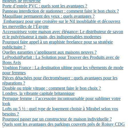
moteurs de recherche
Porte d’entrée PVC : quels sont les avantages ?
Panneau interdiction de stationner : comment faire le bon choix ?
Maquillage permanent des yeux : quels avantages ?
Embarquez pour une croisière sur le Nil inoubliable et découvrez
les merveilles de l’Égypte
Accessoirisez votre maison avec élégance: Le distributeur de savon
et le pulvérisateur à main, des indispensables modernes
Pourquoi faire appel à un graphiste freelance pour sa stratégie
publicitaire ?
Quelles garanties s’appliquent aux maisons neuves ?
LeProduitParfait : La Solution pour Trouver des Produits avec de
Bons Avis
Voghion France : La destination ultime pour les vêtements de mode
pour femmes
Pièces détachées pour électroménager : quels avantages pour les
réparations ?
Double ou triple vitrage : comment faire le bon choix ?
Londres, la vibrante capitale britannique
Perruque femme : l’accessoire incontournable pour sublimer votre
look
Lofts ou 5 ½ : quel type de logement choisir à Mirabel selon vos
besoins ?
Pourquoi passer par un constructeur de maison individuelle ?
Quels sont les avantages des parkings couverts près de Roissy CDG