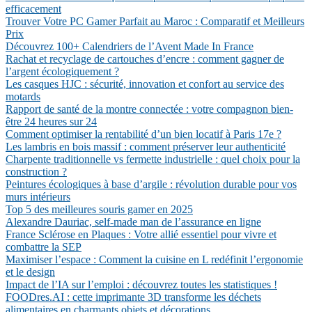
efficacement
Trouver Votre PC Gamer Parfait au Maroc : Comparatif et Meilleurs
Prix
Découvrez 100+ Calendriers de l’Avent Made In France
Rachat et recyclage de cartouches d’encre : comment gagner de
l’argent écologiquement ?
Les casques HJC : sécurité, innovation et confort au service des
motards
Rapport de santé de la montre connectée : votre compagnon bien-
être 24 heures sur 24
Comment optimiser la rentabilité d’un bien locatif à Paris 17e ?
Les lambris en bois massif : comment préserver leur authenticité
Charpente traditionnelle vs fermette industrielle : quel choix pour la
construction ?
Peintures écologiques à base d’argile : révolution durable pour vos
murs intérieurs
Top 5 des meilleures souris gamer en 2025
Alexandre Dauriac, self-made man de l’assurance en ligne
France Sclérose en Plaques : Votre allié essentiel pour vivre et
combattre la SEP
Maximiser l’espace : Comment la cuisine en L redéfinit l’ergonomie
et le design
Impact de l’IA sur l’emploi : découvrez toutes les statistiques !
FOODres.AI : cette imprimante 3D transforme les déchets
alimentaires en charmants objets et décorations