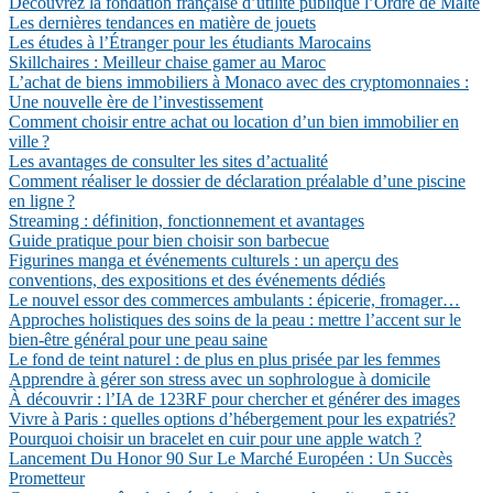
Découvrez la fondation française d’utilité publique l’Ordre de Malte
Les dernières tendances en matière de jouets
Les études à l’Étranger pour les étudiants Marocains
Skillchaires : Meilleur chaise gamer au Maroc
L’achat de biens immobiliers à Monaco avec des cryptomonnaies :
Une nouvelle ère de l’investissement
Comment choisir entre achat ou location d’un bien immobilier en
ville ?
Les avantages de consulter les sites d’actualité
Comment réaliser le dossier de déclaration préalable d’une piscine
en ligne ?
Streaming : définition, fonctionnement et avantages
Guide pratique pour bien choisir son barbecue
Figurines manga et événements culturels : un aperçu des
conventions, des expositions et des événements dédiés
Le nouvel essor des commerces ambulants : épicerie, fromager…
Approches holistiques des soins de la peau : mettre l’accent sur le
bien-être général pour une peau saine
Le fond de teint naturel : de plus en plus prisée par les femmes
Apprendre à gérer son stress avec un sophrologue à domicile
À découvrir : l’IA de 123RF pour chercher et générer des images
Vivre à Paris : quelles options d’hébergement pour les expatriés?
Pourquoi choisir un bracelet en cuir pour une apple watch ?
Lancement Du Honor 90 Sur Le Marché Européen : Un Succès
Prometteur