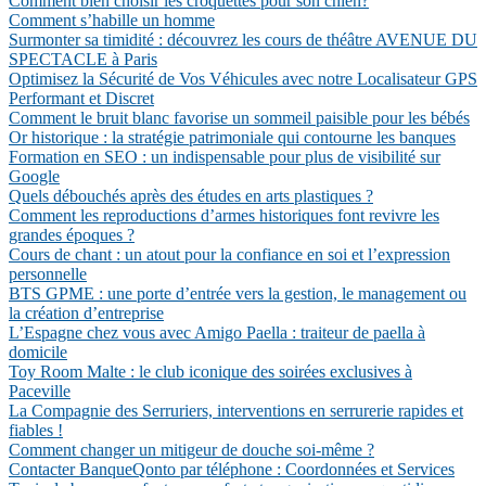
Comment bien choisir les croquettes pour son chien?
Comment s’habille un homme
Surmonter sa timidité : découvrez les cours de théâtre AVENUE DU
SPECTACLE à Paris
Optimisez la Sécurité de Vos Véhicules avec notre Localisateur GPS
Performant et Discret
Comment le bruit blanc favorise un sommeil paisible pour les bébés
Or historique : la stratégie patrimoniale qui contourne les banques
Formation en SEO : un indispensable pour plus de visibilité sur
Google
Quels débouchés après des études en arts plastiques ?
Comment les reproductions d’armes historiques font revivre les
grandes époques ?
Cours de chant : un atout pour la confiance en soi et l’expression
personnelle
BTS GPME : une porte d’entrée vers la gestion, le management ou
la création d’entreprise
L’Espagne chez vous avec Amigo Paella : traiteur de paella à
domicile
Toy Room Malte : le club iconique des soirées exclusives à
Paceville
La Compagnie des Serruriers, interventions en serrurerie rapides et
fiables !
Comment changer un mitigeur de douche soi-même ?
Contacter BanqueQonto par téléphone : Coordonnées et Services