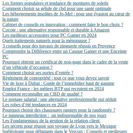
Les formes populaires et tendance de montures de soleils
Comment choisir sa gélule de cbd pour une santé optimale
Les hébergements insolites de Jo-Mel : pour une évasion au cœur de
la nature
Cabinet de conseils en innovation : comment faire le bon choix ?
Cocote : une alternative responsable et durable à Amazon
Les meilleurs accessoires pour PC Gamer en 2024
Quels traitements naturels pour la ménopause ?
3 conseils pour des travaux de zinguerie réussis en Provence
Comprendre la Différence entre un Casque Gamer et une Enceinte
PC
Pourquoi obtenir un certificat de non-gage dans le cadre de la vente
d’un véhicule d’occasion ?
Comment choisir ses portes d’entrée ?
Règlement de copropriété : tout ce que vous devez savoir
Vie de luxe à Dubai : Guide de l’immobilier haut de gamme
Emploi France : les métiers BTP qui recrutent en 2024
Comment reconnaître un CBD de qualité ?
Le portage salarial : une alternative professionnelle qui séduit
Les robes d’été tendances en 2024
Pourquoi choisir des chaussures rangers pour la randonnée ?
Le panneau interdiction : un indispensable de nos jours
Les Fondamentaux de la gestion de la relation client
Les secrets pour réussir son voyage de Lyon vers le Mexique
Spéléologie pour débutants dans le Vercors : Conseils et meilleures