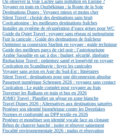
Où observer la Voie Lactée sans pollution en Europe ?
Voyager en train en Ouzbékistan : la Route de la Soie
Destinations Dupes : Voyagez mieux et moins cher
Silent Travel : choisir des destinations sans bruit
Coolcationing : les meilleures destinations fraîches
Installer un système de récupération d’eaux grises pour WC
Guide du Quiet Travel : voyager sans réseau ni surtourisme
Fuir la canicule : Guide des destinations de fraîcheur
Optimiser sa connexion Starlink en voyage : guide technique
Guide des meilleurs parcs de ciel noir : l’astrotourisme
Arabie Saoudite en sac à dos : budget, sécurité, itinéraire
Biohacking Travel : optimisez santé et longévité en voyage
Coolcation en Scandinavie : fuyez les canicules
Voyager sans avion en Asie du Sud-Est : Itinéraires
Silent Travel : destinations pour une déconnexion absolue
Passeport numérique Schengen 2026 : voyagez sans contact
Coolcation : Le guide complet pour voyager au frais
Traverser les Balkans en train et bus en 2026
JOMO Travel : Planifier un séjour en zone blanche
Travel Dupes 2026 : Alternatives aux destinations saturées
Protéger son identité biométrique contre les Deepfakes
Normes et conformité au DPP textile en 2026
Protéger et monétiser son identité vocale face au clonage
Béton de chanvre banché : isoler et rénover sainement
Fiscalité environnementale 2026 : malus et rénovation