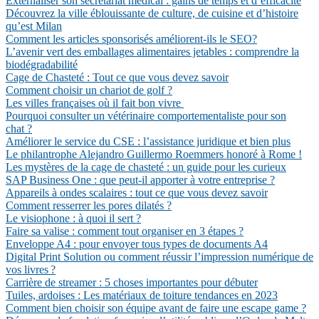
Externaliser son secrétariat médical : gains de temps et d’efficacité
Découvrez la ville éblouissante de culture, de cuisine et d’histoire
qu’est Milan
Comment les articles sponsorisés améliorent-ils le SEO?
L’avenir vert des emballages alimentaires jetables : comprendre la
biodégradabilité
Cage de Chasteté : Tout ce que vous devez savoir
Comment choisir un chariot de golf ?
Les villes françaises où il fait bon vivre
Pourquoi consulter un vétérinaire comportementaliste pour son
chat ?
Améliorer le service du CSE : l’assistance juridique et bien plus
Le philantrophe Alejandro Guillermo Roemmers honoré à Rome !
Les mystères de la cage de chasteté : un guide pour les curieux
SAP Business One : que peut-il apporter à votre entreprise ?
Appareils à ondes scalaires : tout ce que vous devez savoir
Comment resserrer les pores dilatés ?
Le visiophone : à quoi il sert ?
Faire sa valise : comment tout organiser en 3 étapes ?
Enveloppe A4 : pour envoyer tous types de documents A4
Digital Print Solution ou comment réussir l’impression numérique de
vos livres ?
Carrière de streamer : 5 choses importantes pour débuter
Tuiles, ardoises : Les matériaux de toiture tendances en 2023
Comment bien choisir son équipe avant de faire une escape game ?