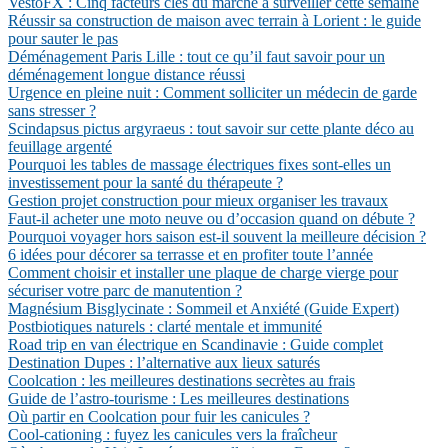
VestoFX : Cinq facteurs clés du marché à surveiller cette semaine
Réussir sa construction de maison avec terrain à Lorient : le guide
pour sauter le pas
Déménagement Paris Lille : tout ce qu’il faut savoir pour un
déménagement longue distance réussi
Urgence en pleine nuit : Comment solliciter un médecin de garde
sans stresser ?
Scindapsus pictus argyraeus : tout savoir sur cette plante déco au
feuillage argenté
Pourquoi les tables de massage électriques fixes sont-elles un
investissement pour la santé du thérapeute ?
Gestion projet construction pour mieux organiser les travaux
Faut-il acheter une moto neuve ou d’occasion quand on débute ?
Pourquoi voyager hors saison est-il souvent la meilleure décision ?
6 idées pour décorer sa terrasse et en profiter toute l’année
Comment choisir et installer une plaque de charge vierge pour
sécuriser votre parc de manutention ?
Magnésium Bisglycinate : Sommeil et Anxiété (Guide Expert)
Postbiotiques naturels : clarté mentale et immunité
Road trip en van électrique en Scandinavie : Guide complet
Destination Dupes : l’alternative aux lieux saturés
Coolcation : les meilleures destinations secrètes au frais
Guide de l’astro-tourisme : Les meilleures destinations
Où partir en Coolcation pour fuir les canicules ?
Cool-cationing : fuyez les canicules vers la fraîcheur