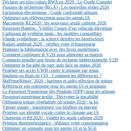
Déclarer ses plus-values RWA en 2026 : Le Guide Complet
Fissures de sécheresse (RGA) : Les nouvelles règles 2026
Facturation électronique : Guide conformité artisans
Optimiser son référencement pour les agents IA
Maçonnerie RE2020 : les nouveaux seuils carbone 2026
Passeport Batterie : Vérifier l’usure d’un véhicule électrique
Carburant de synthèse moto : les modèles compatibles
Viande synthétique : la science derrière les bioréacteurs
Radars antibruit 2026 : vérifiez votre échappement
Pratiquer la bibliomancie avec des livres numériques
Comment configurer le V2H pour alimenter sa maison
Comment installer une borne de recharge bidirectionnelle V2H
Optimiser la fiscalité du parc auto face au malus 2026
Protéger ses accès UWB contre le piratage par relais
Intuition ou Biais de l’IA : Comment les différencier ?
MaPrimeRénov’ 2026 : barèmes et aides réfection de toiture
Référencer son entreprise pour les agents IA et assistants
Le Passeport Numérique des Produits (DPP) pour les artisans
Passeport numérique textile : Décrypter la traçabilité
Obligation toiture végétalisée ou solaire 2026 : la loi
Vitrage solaire : transformez vos fenêtres en énergie
Protéger son identité vocale contre le clonage par IA
Charpente et RE2020 : Valider les seuils carbone 2026
Peinture thermorégulatrice : réduisez votre consommation
Optimiser un annuaire pour les agents IA et la SGE