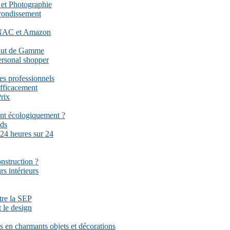
 et Photographie
rrondissement
 FNAC et Amazon
Haut de Gamme
ersonal shopper
es professionnels
fficacement
rix
ent écologiquement ?
rds
 24 heures sur 24
onstruction ?
rs intérieurs
ttre la SEP
 le design
 en charmants objets et décorations