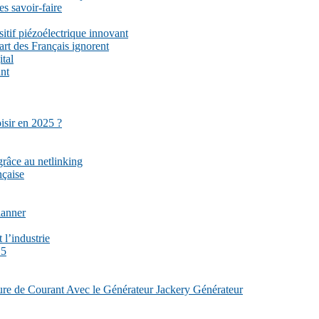
es savoir-faire
sitif piézoélectrique innovant
part des Français ignorent
ital
ant
isir en 2025 ?
grâce au netlinking
nçaise
lanner
 l’industrie
25
re de Courant Avec le Générateur Jackery Générateur