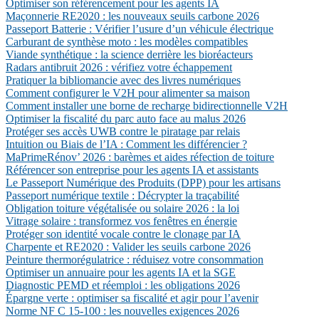
Optimiser son référencement pour les agents IA
Maçonnerie RE2020 : les nouveaux seuils carbone 2026
Passeport Batterie : Vérifier l’usure d’un véhicule électrique
Carburant de synthèse moto : les modèles compatibles
Viande synthétique : la science derrière les bioréacteurs
Radars antibruit 2026 : vérifiez votre échappement
Pratiquer la bibliomancie avec des livres numériques
Comment configurer le V2H pour alimenter sa maison
Comment installer une borne de recharge bidirectionnelle V2H
Optimiser la fiscalité du parc auto face au malus 2026
Protéger ses accès UWB contre le piratage par relais
Intuition ou Biais de l’IA : Comment les différencier ?
MaPrimeRénov’ 2026 : barèmes et aides réfection de toiture
Référencer son entreprise pour les agents IA et assistants
Le Passeport Numérique des Produits (DPP) pour les artisans
Passeport numérique textile : Décrypter la traçabilité
Obligation toiture végétalisée ou solaire 2026 : la loi
Vitrage solaire : transformez vos fenêtres en énergie
Protéger son identité vocale contre le clonage par IA
Charpente et RE2020 : Valider les seuils carbone 2026
Peinture thermorégulatrice : réduisez votre consommation
Optimiser un annuaire pour les agents IA et la SGE
Diagnostic PEMD et réemploi : les obligations 2026
Épargne verte : optimiser sa fiscalité et agir pour l’avenir
Norme NF C 15-100 : les nouvelles exigences 2026