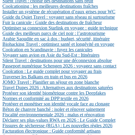
Silent Travel : choisir des destinations sans bruit
Coolcationing : les meilleures destinations fraîches
Installer un système de récupération d’eaux grises pour WC
Guide du Quiet Travel : voyager sans réseau ni surtourisme
Fuir la canicule : Guide des destinations de fraîcheur
Optimiser sa connexion Starlink en voyage : guide technique
Guide des meilleurs parcs de ciel noir : l’astrotourisme
Arabie Saoudite en sac à dos : budget, sécurité, itinéraire
Biohacking Travel : optimisez santé et longévité en voyage
Coolcation en Scandinavie : fuyez les canicules
Voyager sans avion en Asie du Sud-Est : Itinéraires
Silent Travel : destinations pour une déconnexion absolue
Passeport numérique Schengen 2026 : voyagez sans contact
Coolcation : Le guide complet pour voyager au frais
Traverser les Balkans en train et bus en 2026
JOMO Travel : Planifier un séjour en zone blanche
Travel Dupes 2026 : Alternatives aux destinations saturées
Protéger son identité biométrique contre les Deepfakes
Normes et conformité au DPP textile en 2026
Protéger et monétiser son identité vocale face au clonage
Béton de chanvre banché : isoler et rénover sainement
Fiscalité environnementale 2026 : malus et rénovation
Déclarer ses plus-values RWA en 2026 : Le Guide Complet
Fissures de sécheresse (RGA) : Les nouvelles règles 2026
Facturation électronique : Guide conformité artisans