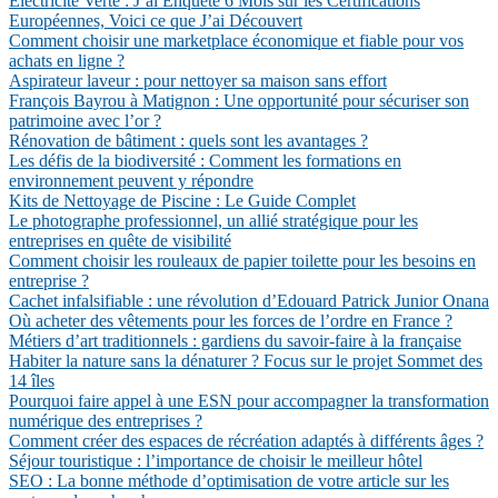
Électricité Verte : J’ai Enquêté 6 Mois sur les Certifications
Européennes, Voici ce que J’ai Découvert
Comment choisir une marketplace économique et fiable pour vos
achats en ligne ?
Aspirateur laveur : pour nettoyer sa maison sans effort
François Bayrou à Matignon : Une opportunité pour sécuriser son
patrimoine avec l’or ?
Rénovation de bâtiment : quels sont les avantages ?
Les défis de la biodiversité : Comment les formations en
environnement peuvent y répondre
Kits de Nettoyage de Piscine : Le Guide Complet
Le photographe professionnel, un allié stratégique pour les
entreprises en quête de visibilité
Comment choisir les rouleaux de papier toilette pour les besoins en
entreprise ?
Cachet infalsifiable : une révolution d’Edouard Patrick Junior Onana
Où acheter des vêtements pour les forces de l’ordre en France ?
Métiers d’art traditionnels : gardiens du savoir-faire à la française
Habiter la nature sans la dénaturer ? Focus sur le projet Sommet des
14 îles
Pourquoi faire appel à une ESN pour accompagner la transformation
numérique des entreprises ?
Comment créer des espaces de récréation adaptés à différents âges ?
Séjour touristique : l’importance de choisir le meilleur hôtel
SEO : La bonne méthode d’optimisation de votre article sur les