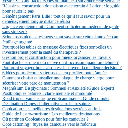
VestoFX : Cinq facteurs clés du marché à surveiller cette semaine
Réussir sa construction de maison avec terrain à Lorient : le guide
pour sauter le pas
Déménagement Paris Lille : tout ce qu’il faut savoir pour un
déménagement longue distance réussi
Urgence en pleine nuit : Comment solliciter un médecin de garde
sans stresser ?
Scindapsus pictus argyraeus : tout savoir sur cette plante déco au
feuillage argenté
Pourquoi les tables de massage électriques fixes sont-elles un
investissement pour la santé du thérapeute ?
Gestion projet construction pour mieux organiser les travaux
Faut-il acheter une moto neuve ou d’occasion quand on débute ?
Pourquoi voyager hors saison est-il souvent la meilleure décision ?
6 idées pour décorer sa terrasse et en profiter toute l’année
Comment choisir et installer une plaque de charge vierge pour
sécuriser votre parc de manutention ?
Magnésium Bisglycinate : Sommeil et Anxiété (Guide Expert)
Postbiotiques naturels : clarté mentale et immunité
Road trip en van électrique en Scandinavie : Guide complet
Destination Dupes : l’alternative aux lieux saturés
Coolcation : les meilleures destinations secrètes au frais
Guide de l’astro-tourisme : Les meilleures destinations
Où partir en Coolcation pour fuir les canicules ?
Cool-cationing : fuyez les canicules vers la fraîcheur