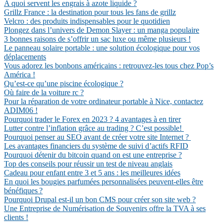
A quoi servent les engrais à azote liquide ?
Grillz France : la destination pour tous les fans de grillz
Velcro : des produits indispensables pour le quotidien
Plongez dans l’univers de Demon Slayer : un manga populaire
3 bonnes raisons de s’offrir un sac luxe ou même plusieurs !
Le panneau solaire portable : une solution écologique pour vos
déplacements
Vous adorez les bonbons américains : retrouvez-les tous chez Pop’s
América !
Qu’est-ce qu’une piscine écologique ?
Où faire de la voiture rc ?
Pour la réparation de votre ordinateur portable à Nice, contactez
ADIM06 !
Pourquoi trader le Forex en 2023 ? 4 avantages à en tirer
Lutter contre l’inflation grâce au trading ? C’est possible!
Pourquoi penser au SEO avant de créer votre site Internet ?
Les avantages financiers du système de suivi d’actifs RFID
Pourquoi détenir du bitcoin quand on est une entreprise ?
Top des conseils pour réussir un test de niveau anglais
Cadeau pour enfant entre 3 et 5 ans : les meilleures idées
En quoi les bougies parfumées personnalisées peuvent-elles être
bénéfiques ?
Pourquoi Drupal est-il un bon CMS pour créer son site web ?
Une Entreprise de Numérisation de Souvenirs offre la TVA à ses
clients !