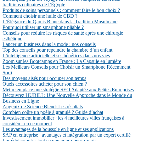
traditions culinaires de l’Égypte
Produits de soins personnels : comment faire le bon choix ?
Comment choisir une huile de CBD ?
L’Élégance du Qamis Blanc dans la Tradition Musulmane
Pourquoi utiliser un smartphone pliable ?
Conseils pour réduire les risques de santé après une chirurgie
esthétique
Lancer un business dans la mode : nos conseils
Top des conseils pour repeindre la chambre d’un enfant
L’intelligence artificielle et ses bénéfices dans nos vies
Zoom sur les Bootcamps en France : La Capsule en lumière
Les Meilleurs Conseils pour Choisir un Smartphone Récemment
Sorti
Des moyens aisés pour occuper son temps
Quels accessoires acheter pour son chien ?
Mettre en place une stratégie SEO Adaptée aux Petites Entreprises
Découvrez HUBILI : Une Nouvelle Approche dans le Monde du
Business en Ligne
Augenix de Science Blend: Les résultats
Combien coûte un poêle à granulé ? Guide d’achat
Investissement immobilier : les 4 meilleures villes françaises à
considérer en ce moment
Les avantages de la boussole en ligne et ses applications
SAP en entreprise : avantages et intégration par un expert certifié
Les édulcorants : tout ce que vous devez savoir