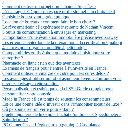
?
Comment réaliser un projet domiciliaire à Sept-Îles ?
L’éclairage LED pour un espace professionnel : un choix idéal
Choisir le bon voyant : guide pratique
Location de bureaux : comment faire le bon choix ?
Le rêve américain : l’expérience inspirante de Nathan Vincent
5 outils de communication à envisager en marketing
L’importance d’une évaluation immobilière précise avec Ziaway
Les erreurs à éviter lors de la préparation à la certification Qualiopi
4 astuces pour organiser une fête à petit budget
Comparatif des outils Zoho : quel module choisir pour votre
entreprise ?
Pharmacie en ligne : rien que des avantages
Examens de français pour l’entrée à l’université en France
Comment utiliser le vinaigre de cidre pour les cures détox ?
Les avantages d’utiliser un robot aspirateur laveur : Pourquoi vous
devriez envisager cette solution
Personnalisation et esthétique de la PS5 : Guide complet pour
personnaliser votre console
Made in France : il est temps de soutenir les consommateurs !
Est-ce une bonne idée d’investir dans l’immobilier locatif de luxe ?
Où personnaliser un verre pour enfant ?
Quelle bijouterie de luxe pour l’achat d’un bracelet Speedometer à
Saint-Martin ?
PC Gamer Casa : L’épicentre du gaming à Casablanca