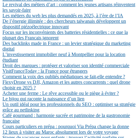
Le revival des métiers d’art : comment les jeunes artisans réinventent
les savoir-faire
Les métiers du web les plus demandés en 2025, à l’ère de l’IA
De l’énergie illimitée : des chercheurs taïwanais développent un
dispositif piézoélectrique innovant
Focus sur les inconvénients des batteries résidentielles : ce que la
plupart des Français ignorent
Des backlinks made in France : un levier stratégique du marketing
digital
L’investissement immobilier neuf à Montpellier pour la location
étudiant
Droit des marques : protéger et valoriser son identité commerciale
VisitFranceToday : la France pour étrangers
Comment la voix des oubliés médiatiques se fait-elle entendre ?
FlexyDrone vs DJI, Amazon et les autres concurrents : quel drone
choisir en 2025 ?
Acheter une ferme : Le rêve accessible ou le piège à éviter ?
Le bijou qui raconte la naissance d’un lien
Un outil idéal pour les professionnels du SEO : optimiser sa stratégie
grâce au netlinking
Café gourmand : harmonie sucrée et patrimoine de la gastronomie
française
Cours particuliers en prépa : pourquoi Via Prépa change la donne
12 lieux à visiter au Maroc absolument lors de votre voyage
Stages de vacances pour enfants : trouvez l’activité parfaite sur