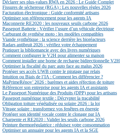
Déclarer ses plus-values RWA en 2026 : Le Guide Complet
Fissures de sécheresse (RGA) : Les nouvelles règles 2026
Facturation électronique : Guide conformité artisans
Optimiser son référencement pour les agents IA
Maçonnerie RE2020 : les nouveaux seuils carbone 2026
Passeport Batterie : Vérifier l’usure d’un véhicule électrique
Carburant de synthèse moto : les modèles compatibles
Viande synthétique : la science derrière les bioréacteurs
Radars antibruit 2026 : vérifiez votre échappement
Pratiquer la bibliomancie avec des livres numériques
Comment configurer le V2H pour alimenter sa maison
Comment installer une borne de recharge bidirectionnelle V2H
Optimiser la fiscalité du parc auto face au malus 2026
Protéger ses accès UWB contre le piratage par relais
Intuition ou Biais de l’IA : Comment les différencier ?
MaPrimeRénov’ 2026 : barèmes et aides réfection de toiture
Référencer son entreprise pour les agents IA et assistants
Le Passeport Numérique des Produits (DPP) pour les artisans
Passeport numérique textile : Décrypter la traçabilité
Obligation toiture végétalisée ou solaire 2026 : la loi
Vitrage solaire : transformez vos fenêtres en énergie
Protéger son identité vocale contre le clonage par IA
Charpente et RE2020 : Valider les seuils carbone 2026
Peinture thermorégulatrice : réduisez votre consommation
Optimiser un annuaire pour les agents IA et la SGE