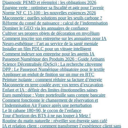
Diagnostic PEMD et réemploi : les obligations 2026
Épargne verte : optimiser sa fiscalité et agir pour l’avenir
Norme NF C 15-100 : les nouvelles exigences 2026
Maçonnerie : quelles solutions pour les seuils carbone ?
Réforme du congé de naissance : calcul de l’indemnisation
Dominer le GEO via les annuaires de confiance
Cultiver ses propres objets de décoration en mycélium
Comment inscrire son entreprise sur les annuaires pour IA
Neuro-esthétique : l’art au service de la santé mentale
Installer un film PDLC pour un vitrage intelligent
Comment indexer son entreprise pour les agents IA
Passeport Numérique des Produits 2026 : Guide Artisans
Science Décentralisée (DeSci) : La recherche citoyenne
DPP : Le Passeport Numérique obligatoire pour le textile
Appliquer un enduit de finition sur un mur en BTC
Peinture isolante : comment réduire sa facture d’énergie
Maçonnerie en terre coulée avec vos terres d’excavation
Enfant et IA : définir des limites émotionnelles saines
Euro numérique : Votre portefeuille sans compte bancaire
Comment fonctionne le changement de réservation et
l’Indemnisation Air France après une perturbation
Le lit cabane 180×90, le cocon de l’enfance
Tour d’horizon des BTS à ne pas louper à Metz !
Routine du matin naturelle : réveiller son énergie sans café
IA et relation client : comment transformer l’expérience client sans