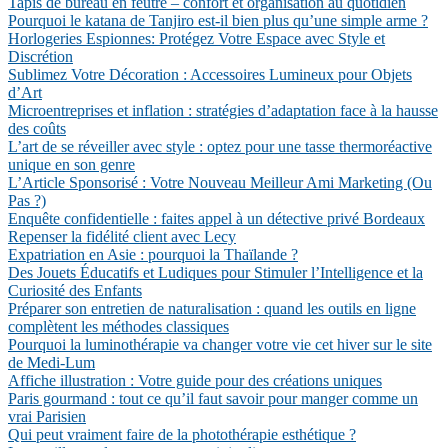
Tapis de bureau en feutre – confort et organisation au quotidien
Pourquoi le katana de Tanjiro est-il bien plus qu’une simple arme ?
Horlogeries Espionnes: Protégez Votre Espace avec Style et
Discrétion
Sublimez Votre Décoration : Accessoires Lumineux pour Objets
d’Art
Microentreprises et inflation : stratégies d’adaptation face à la hausse
des coûts
L’art de se réveiller avec style : optez pour une tasse thermoréactive
unique en son genre
L’Article Sponsorisé : Votre Nouveau Meilleur Ami Marketing (Ou
Pas ?)
Enquête confidentielle : faites appel à un détective privé Bordeaux
Repenser la fidélité client avec Lecy
Expatriation en Asie : pourquoi la Thaïlande ?
Des Jouets Éducatifs et Ludiques pour Stimuler l’Intelligence et la
Curiosité des Enfants
Préparer son entretien de naturalisation : quand les outils en ligne
complètent les méthodes classiques
Pourquoi la luminothérapie va changer votre vie cet hiver sur le site
de Medi-Lum
Affiche illustration : Votre guide pour des créations uniques
Paris gourmand : tout ce qu’il faut savoir pour manger comme un
vrai Parisien
Qui peut vraiment faire de la photothérapie esthétique ?