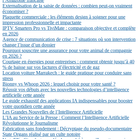
l’Amazonie française
Externalisation de la saisie de données : combien peut-on vraiment
économiser ?
Plaquette commerciale : les éléments design à soigner pour une
impression professionnelle et impactante
IPTV Smarters Pro vs TiviMate : comparaison objective et complète
en 2026
Agence de communication de crise : 7 situations où son intervention
change l’issue d’un dossier
Pourquoi souscrire une assurance pour votre animal de compagnie
en 2026 ?
Courtage en énergies pour entreprises : comment obtenir jusqu’à 40
% de baisse sur vos factures d’électricité et de gaz
Location voiture Marrakech : le guide pratique pour conduire sans
stress
Bionny vs Whoop 2026 : lequel choisir pour votre santé ?
Réussir vos débuts avec les nouvelles technologies d’intelligence
artificielle cette année
Le guide exhaustif des applications IA indispensables pour booster
votre quotidien cette année
Les Grandes Nouvelles de l’Intelligence Artificielle
L’IA au Service de la Presse : Comment l’Intelligence Artificielle
Révolutionne le Journalisme
Fabrication sans fondement : Décryptage du pseudo-documentaire
State Organs réalisé par un culte notoire