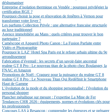
déshumaniser
Entreprise d’isolation thermique en Vendée : pourquoi privilégier la
certification RGE ?
Pourquoi choisir la pose et rénovation de fenêtres à Vernon pour
transformer votre foyer ?
Les parfums Collection Privée : une alternative française structurée
au luxe traditionnel
Agence immobilière au Mans : quels critères pour trouver le bon
partenaire ?
Caméscope et Appareil Photo Canon : La Fusion Parfaite entre
Vidéo et Photographie
Pourquoi le LAZ’ Hotel Spa Paris est le refuge urbain ultime du 9e
arrondissement
Fabrication d’éventail : les secrets d’un savoir-faire ancestral
realme GT 8 Pro : Le nouveau titan de la photo chez Boulanger, la
FNAC et Amazon
Promotions de Noël : Craquez pour la puissance du realme GT 8
realme GT 8 Pro : Le Nouveau Titan Qui Redéfinit le Smartphone
Haut de Gamme
L’évolution de la mode et du shopping personnalisé : l’évolution du
personal shopper
Plancher métallique sur mesure : l’expertise La Mine de Fer
Tendances CHR 2026 : équipements, normes et évolutions clés pour
les professionnels
Concours LAS à Besançon : comprendre les épreuves et se préparer