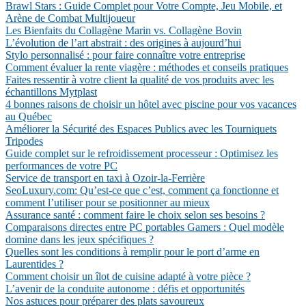
Brawl Stars : Guide Complet pour Votre Compte, Jeu Mobile, et
Arène de Combat Multijoueur
Les Bienfaits du Collagène Marin vs. Collagène Bovin
L’évolution de l’art abstrait : des origines à aujourd’hui
Stylo personnalisé : pour faire connaître votre entreprise
Comment évaluer la rente viagère : méthodes et conseils pratiques
Faites ressentir à votre client la qualité de vos produits avec les
échantillons Mytplast
4 bonnes raisons de choisir un hôtel avec piscine pour vos vacances
au Québec
Améliorer la Sécurité des Espaces Publics avec les Tourniquets
Tripodes
Guide complet sur le refroidissement processeur : Optimisez les
performances de votre PC
Service de transport en taxi à Ozoir-la-Ferrière
SeoLuxury.com: Qu’est-ce que c’est, comment ça fonctionne et
comment l’utiliser pour se positionner au mieux
Assurance santé : comment faire le choix selon ses besoins ?
Comparaisons directes entre PC portables Gamers : Quel modèle
domine dans les jeux spécifiques ?
Quelles sont les conditions à remplir pour le port d’arme en
Laurentides ?
Comment choisir un îlot de cuisine adapté à votre pièce ?
L’avenir de la conduite autonome : défis et opportunités
Nos astuces pour préparer des plats savoureux