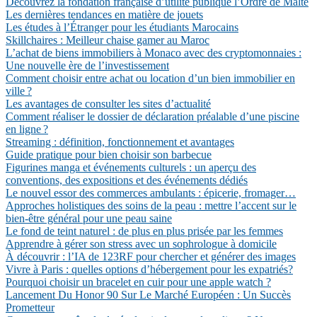
Découvrez la fondation française d’utilité publique l’Ordre de Malte
Les dernières tendances en matière de jouets
Les études à l’Étranger pour les étudiants Marocains
Skillchaires : Meilleur chaise gamer au Maroc
L’achat de biens immobiliers à Monaco avec des cryptomonnaies :
Une nouvelle ère de l’investissement
Comment choisir entre achat ou location d’un bien immobilier en
ville ?
Les avantages de consulter les sites d’actualité
Comment réaliser le dossier de déclaration préalable d’une piscine
en ligne ?
Streaming : définition, fonctionnement et avantages
Guide pratique pour bien choisir son barbecue
Figurines manga et événements culturels : un aperçu des
conventions, des expositions et des événements dédiés
Le nouvel essor des commerces ambulants : épicerie, fromager…
Approches holistiques des soins de la peau : mettre l’accent sur le
bien-être général pour une peau saine
Le fond de teint naturel : de plus en plus prisée par les femmes
Apprendre à gérer son stress avec un sophrologue à domicile
À découvrir : l’IA de 123RF pour chercher et générer des images
Vivre à Paris : quelles options d’hébergement pour les expatriés?
Pourquoi choisir un bracelet en cuir pour une apple watch ?
Lancement Du Honor 90 Sur Le Marché Européen : Un Succès
Prometteur