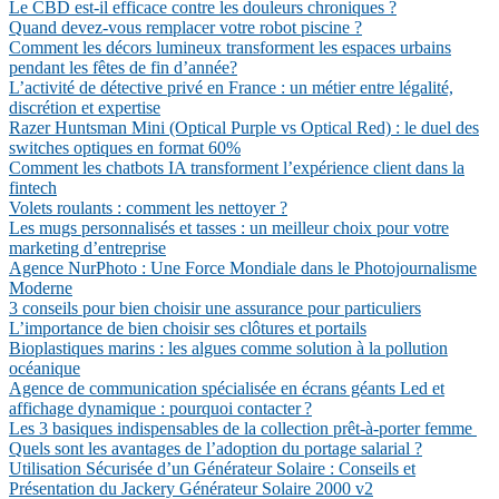
Le CBD est-il efficace contre les douleurs chroniques ?
Quand devez-vous remplacer votre robot piscine ?
Comment les décors lumineux transforment les espaces urbains
pendant les fêtes de fin d’année?
L’activité de détective privé en France : un métier entre légalité,
discrétion et expertise
Razer Huntsman Mini (Optical Purple vs Optical Red) : le duel des
switches optiques en format 60%
Comment les chatbots IA transforment l’expérience client dans la
fintech
Volets roulants : comment les nettoyer ?
Les mugs personnalisés et tasses : un meilleur choix pour votre
marketing d’entreprise
Agence NurPhoto : Une Force Mondiale dans le Photojournalisme
Moderne
3 conseils pour bien choisir une assurance pour particuliers
L’importance de bien choisir ses clôtures et portails
Bioplastiques marins : les algues comme solution à la pollution
océanique
Agence de communication spécialisée en écrans géants Led et
affichage dynamique : pourquoi contacter ?
Les 3 basiques indispensables de la collection prêt-à-porter femme
Quels sont les avantages de l’adoption du portage salarial ?
Utilisation Sécurisée d’un Générateur Solaire : Conseils et
Présentation du Jackery Générateur Solaire 2000 v2