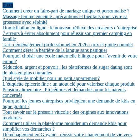
Flash
Comment créer un faire-part de mariage unique et personnalisé ?
Massage femme enceinte : précautions et bienfaits pour vivre sa
grossesse avec sérénité
Domiciliation en ligne : le nouveau réflexe des créateurs d’entreprise
7 erreurs à éviter absolument pour réussir son premier camping en
famille
Tarif déménagement professionnel en 2026 : prix et guide complet
Comment gérer la barrière de la langue sans paniquer
Pourquoi choisir une école maternelle bilingue pour l’avenir de votre
enfant?
Séduction, argent et pouvoir : les plateformes de sugar dating sont
de plus en plus courantes
Quel style de mobilier pour un petit appartement?
L’étiquette épicerie fine : un atout clé pour valoriser chaque produit
Pension alimentaire : Procédures et démarches pour les parents
concernés
Pourquoi les jeunes entreprises privilégient une demande de kbis en
ligne gratuit ?
Tout savoir sur le pressoir viticole : des origines aux innovations
modernes
Comment utiliser la plateforme monidenum demande kbis pour
simplifier vos démarches ?
Déménagement en Guyane : réussir votre changement de vie vers