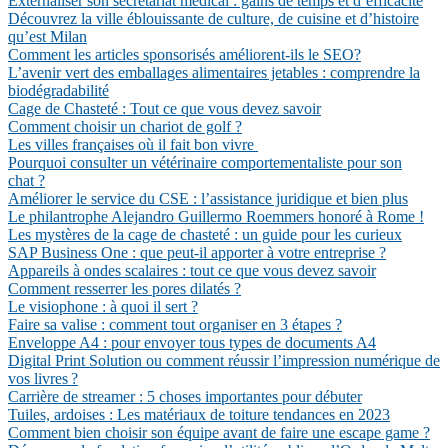
Externaliser son secrétariat médical : gains de temps et d’efficacité
Découvrez la ville éblouissante de culture, de cuisine et d’histoire
qu’est Milan
Comment les articles sponsorisés améliorent-ils le SEO?
L’avenir vert des emballages alimentaires jetables : comprendre la
biodégradabilité
Cage de Chasteté : Tout ce que vous devez savoir
Comment choisir un chariot de golf ?
Les villes françaises où il fait bon vivre
Pourquoi consulter un vétérinaire comportementaliste pour son
chat ?
Améliorer le service du CSE : l’assistance juridique et bien plus
Le philantrophe Alejandro Guillermo Roemmers honoré à Rome !
Les mystères de la cage de chasteté : un guide pour les curieux
SAP Business One : que peut-il apporter à votre entreprise ?
Appareils à ondes scalaires : tout ce que vous devez savoir
Comment resserrer les pores dilatés ?
Le visiophone : à quoi il sert ?
Faire sa valise : comment tout organiser en 3 étapes ?
Enveloppe A4 : pour envoyer tous types de documents A4
Digital Print Solution ou comment réussir l’impression numérique de
vos livres ?
Carrière de streamer : 5 choses importantes pour débuter
Tuiles, ardoises : Les matériaux de toiture tendances en 2023
Comment bien choisir son équipe avant de faire une escape game ?