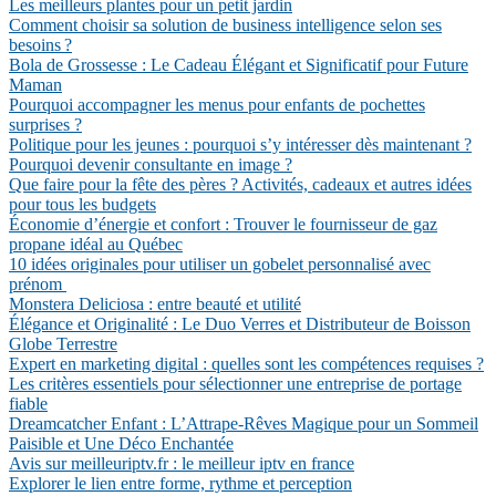
Les meilleurs plantes pour un petit jardin
Comment choisir sa solution de business intelligence selon ses
besoins ?
Bola de Grossesse : Le Cadeau Élégant et Significatif pour Future
Maman
Pourquoi accompagner les menus pour enfants de pochettes
surprises ?
Politique pour les jeunes : pourquoi s’y intéresser dès maintenant ?
Pourquoi devenir consultante en image ?
Que faire pour la fête des pères ? Activités, cadeaux et autres idées
pour tous les budgets
Économie d’énergie et confort : Trouver le fournisseur de gaz
propane idéal au Québec
10 idées originales pour utiliser un gobelet personnalisé avec
prénom
Monstera Deliciosa : entre beauté et utilité
Élégance et Originalité : Le Duo Verres et Distributeur de Boisson
Globe Terrestre
Expert en marketing digital : quelles sont les compétences requises ?
Les critères essentiels pour sélectionner une entreprise de portage
fiable
Dreamcatcher Enfant : L’Attrape-Rêves Magique pour un Sommeil
Paisible et Une Déco Enchantée
Avis sur meilleuriptv.fr : le meilleur iptv en france
Explorer le lien entre forme, rythme et perception