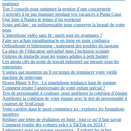
pratiques
Top 5 conseils pour optimiser la gestion d’une conciergerie
3 activités à ne pas manquer pendant vos vacances à Punta Cana
Que faire à Nantes le temps d’un weekend
Soins anti-âge : un indispensable pour conserver la beauté de votre
peau
L’interphone vidéo sans fil : quels sont les avantages ?
Faire ses achats parapharmacie en ligne en toute confiance
Orthophonie et bilinguisme : traitement des troubles du langage
La place de l’éducateur spécialisé dans l’inclusion scolaire
Options de mutuelle pour les jeunes adultes à petit budget
Les atouts clés du poste de travail industriel sur mesure pour les
entreprises
9 signes qui montrent qu’il est temps de remplacer votre vieille
machine de nettoyage
Honor Magic 6 Pro : Le smartphone tendance haut de gamme
Comment rendre l’anniversaire de votre enfant spécial ?
Test de personnalité 4 couleurs, pour améliorer la cohésion d’équipe
Améliorez la cohésion de votre équipe avec le test de personnalité 4
couleurs de TestGroup
Votre carrière dans le sport commence ici : explorez les formations
sportives
Rédiger une lettre de résiliation en ligne : tout ce qu’il faut savoir
Comment vendre des voitures grâce à TikTok en 2024 ?
Embarquez pour un voyage savoureux : Explorer les riches