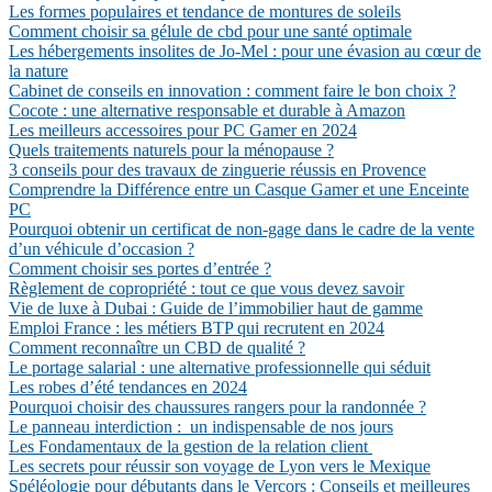
Les formes populaires et tendance de montures de soleils
Comment choisir sa gélule de cbd pour une santé optimale
Les hébergements insolites de Jo-Mel : pour une évasion au cœur de
la nature
Cabinet de conseils en innovation : comment faire le bon choix ?
Cocote : une alternative responsable et durable à Amazon
Les meilleurs accessoires pour PC Gamer en 2024
Quels traitements naturels pour la ménopause ?
3 conseils pour des travaux de zinguerie réussis en Provence
Comprendre la Différence entre un Casque Gamer et une Enceinte
PC
Pourquoi obtenir un certificat de non-gage dans le cadre de la vente
d’un véhicule d’occasion ?
Comment choisir ses portes d’entrée ?
Règlement de copropriété : tout ce que vous devez savoir
Vie de luxe à Dubai : Guide de l’immobilier haut de gamme
Emploi France : les métiers BTP qui recrutent en 2024
Comment reconnaître un CBD de qualité ?
Le portage salarial : une alternative professionnelle qui séduit
Les robes d’été tendances en 2024
Pourquoi choisir des chaussures rangers pour la randonnée ?
Le panneau interdiction : un indispensable de nos jours
Les Fondamentaux de la gestion de la relation client
Les secrets pour réussir son voyage de Lyon vers le Mexique
Spéléologie pour débutants dans le Vercors : Conseils et meilleures