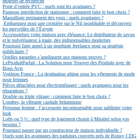
moteurs de recherche
Porte d’entrée PVC : quels sont les avantages ?
Panneau interdiction de stationner : comment faire le bon choix ?
Maquillage permanent des yeux : quels avantages ?
Embarquez pour une croisière sur le Nil inoubliable et découvrez
les merveilles de l’Égypte
Accessoirisez votre maison avec élégance: Le distributeur de savon
et le pulvérisateur à main, des indispensables modernes
Pourquoi faire appel à un graphiste freelance pour sa stratégie
publicitaire ?
Quelles garanties s’appliquent aux maisons neuves ?
LeProduitParfait : La Solution pour Trouver des Produits avec de
Bons Avis
Voghion France : La destination ultime pour les vêtements de mode
pour femmes
Pièces détachées pour électroménager : quels avantages pour les
réparations ?
Double ou triple vitrage : comment faire le bon choix ?
Londres, la vibrante capitale britannique
Perruque femme : l’accessoire incontournable pour sublimer votre
look
Lofts ou 5 ½ : quel type de logement choisir à Mirabel selon vos
besoins ?
Pourquoi passer par un constructeur de maison individuelle ?
Quels sont les avantages des parkings couverts près de Roissy CDG