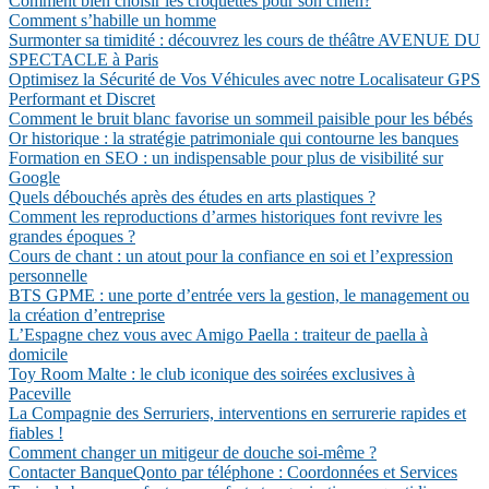
Comment bien choisir les croquettes pour son chien?
Comment s’habille un homme
Surmonter sa timidité : découvrez les cours de théâtre AVENUE DU
SPECTACLE à Paris
Optimisez la Sécurité de Vos Véhicules avec notre Localisateur GPS
Performant et Discret
Comment le bruit blanc favorise un sommeil paisible pour les bébés
Or historique : la stratégie patrimoniale qui contourne les banques
Formation en SEO : un indispensable pour plus de visibilité sur
Google
Quels débouchés après des études en arts plastiques ?
Comment les reproductions d’armes historiques font revivre les
grandes époques ?
Cours de chant : un atout pour la confiance en soi et l’expression
personnelle
BTS GPME : une porte d’entrée vers la gestion, le management ou
la création d’entreprise
L’Espagne chez vous avec Amigo Paella : traiteur de paella à
domicile
Toy Room Malte : le club iconique des soirées exclusives à
Paceville
La Compagnie des Serruriers, interventions en serrurerie rapides et
fiables !
Comment changer un mitigeur de douche soi-même ?
Contacter BanqueQonto par téléphone : Coordonnées et Services