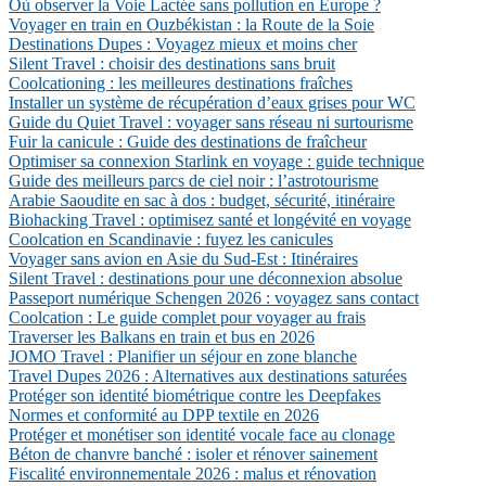
Où observer la Voie Lactée sans pollution en Europe ?
Voyager en train en Ouzbékistan : la Route de la Soie
Destinations Dupes : Voyagez mieux et moins cher
Silent Travel : choisir des destinations sans bruit
Coolcationing : les meilleures destinations fraîches
Installer un système de récupération d’eaux grises pour WC
Guide du Quiet Travel : voyager sans réseau ni surtourisme
Fuir la canicule : Guide des destinations de fraîcheur
Optimiser sa connexion Starlink en voyage : guide technique
Guide des meilleurs parcs de ciel noir : l’astrotourisme
Arabie Saoudite en sac à dos : budget, sécurité, itinéraire
Biohacking Travel : optimisez santé et longévité en voyage
Coolcation en Scandinavie : fuyez les canicules
Voyager sans avion en Asie du Sud-Est : Itinéraires
Silent Travel : destinations pour une déconnexion absolue
Passeport numérique Schengen 2026 : voyagez sans contact
Coolcation : Le guide complet pour voyager au frais
Traverser les Balkans en train et bus en 2026
JOMO Travel : Planifier un séjour en zone blanche
Travel Dupes 2026 : Alternatives aux destinations saturées
Protéger son identité biométrique contre les Deepfakes
Normes et conformité au DPP textile en 2026
Protéger et monétiser son identité vocale face au clonage
Béton de chanvre banché : isoler et rénover sainement
Fiscalité environnementale 2026 : malus et rénovation