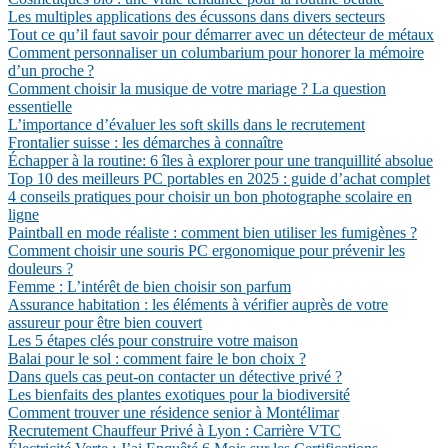
Les multiples applications des écussons dans divers secteurs
Tout ce qu’il faut savoir pour démarrer avec un détecteur de métaux
Comment personnaliser un columbarium pour honorer la mémoire
d’un proche ?
Comment choisir la musique de votre mariage ? La question
essentielle
L’importance d’évaluer les soft skills dans le recrutement
Frontalier suisse : les démarches à connaître
Échapper à la routine: 6 îles à explorer pour une tranquillité absolue
Top 10 des meilleurs PC portables en 2025 : guide d’achat complet
4 conseils pratiques pour choisir un bon photographe scolaire en
ligne
Paintball en mode réaliste : comment bien utiliser les fumigènes ?
Comment choisir une souris PC ergonomique pour prévenir les
douleurs ?
Femme : L’intérêt de bien choisir son parfum
Assurance habitation : les éléments à vérifier auprès de votre
assureur pour être bien couvert
Les 5 étapes clés pour construire votre maison
Balai pour le sol : comment faire le bon choix ?
Dans quels cas peut-on contacter un détective privé ?
Les bienfaits des plantes exotiques pour la biodiversité
Comment trouver une résidence senior à Montélimar
Recrutement Chauffeur Privé à Lyon : Carrière VTC