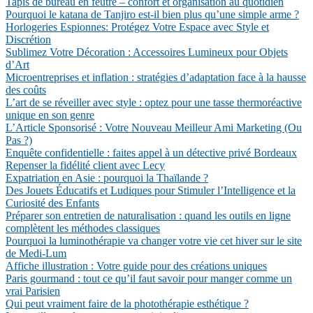
Tapis de bureau en feutre – confort et organisation au quotidien
Pourquoi le katana de Tanjiro est-il bien plus qu’une simple arme ?
Horlogeries Espionnes: Protégez Votre Espace avec Style et
Discrétion
Sublimez Votre Décoration : Accessoires Lumineux pour Objets
d’Art
Microentreprises et inflation : stratégies d’adaptation face à la hausse
des coûts
L’art de se réveiller avec style : optez pour une tasse thermoréactive
unique en son genre
L’Article Sponsorisé : Votre Nouveau Meilleur Ami Marketing (Ou
Pas ?)
Enquête confidentielle : faites appel à un détective privé Bordeaux
Repenser la fidélité client avec Lecy
Expatriation en Asie : pourquoi la Thaïlande ?
Des Jouets Éducatifs et Ludiques pour Stimuler l’Intelligence et la
Curiosité des Enfants
Préparer son entretien de naturalisation : quand les outils en ligne
complètent les méthodes classiques
Pourquoi la luminothérapie va changer votre vie cet hiver sur le site
de Medi-Lum
Affiche illustration : Votre guide pour des créations uniques
Paris gourmand : tout ce qu’il faut savoir pour manger comme un
vrai Parisien
Qui peut vraiment faire de la photothérapie esthétique ?