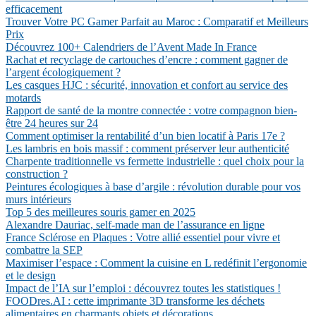
efficacement
Trouver Votre PC Gamer Parfait au Maroc : Comparatif et Meilleurs
Prix
Découvrez 100+ Calendriers de l’Avent Made In France
Rachat et recyclage de cartouches d’encre : comment gagner de
l’argent écologiquement ?
Les casques HJC : sécurité, innovation et confort au service des
motards
Rapport de santé de la montre connectée : votre compagnon bien-
être 24 heures sur 24
Comment optimiser la rentabilité d’un bien locatif à Paris 17e ?
Les lambris en bois massif : comment préserver leur authenticité
Charpente traditionnelle vs fermette industrielle : quel choix pour la
construction ?
Peintures écologiques à base d’argile : révolution durable pour vos
murs intérieurs
Top 5 des meilleures souris gamer en 2025
Alexandre Dauriac, self-made man de l’assurance en ligne
France Sclérose en Plaques : Votre allié essentiel pour vivre et
combattre la SEP
Maximiser l’espace : Comment la cuisine en L redéfinit l’ergonomie
et le design
Impact de l’IA sur l’emploi : découvrez toutes les statistiques !
FOODres.AI : cette imprimante 3D transforme les déchets
alimentaires en charmants objets et décorations