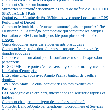
Comment bien choisir les croquettes pour son chien?
Comment s’habille un homme
Surmonter sa timidité : découvrez les cours de théâtre AVENUE DU
SPECTACLE à Paris
Optimisez la Sécurité de Vos Véhicules avec notre Localisateur GPS
Performant et Discret
Comment le bruit blanc favorise un sommeil paisible pour les bébés
Or historique : la stratégie patrimoniale qui contourne les banques
Formation en SEO : un indispensable pour plus de visibilité sur
Google
Quels débouchés après des études en arts plastiques ?
Comment les reproductions d’armes historiques font revivre les
grandes époques ?
Cours de chant : un atout pour la confiance en soi et l’expression
personnelle
BTS GPME : une porte d’entrée vers la gestion, le management ou
la création d’entreprise
L’Espagne chez vous avec Amigo Paella : traiteur de paella à
domicile
Toy Room Malte : le club iconique des soirées exclusives à
Paceville
La Compagnie des Serruriers, interventions en serrurerie rapides et
fiables !
Comment changer un mitigeur de douche soi-même ?
Contacter BanqueQonto par téléphone : Coordonnées et Services