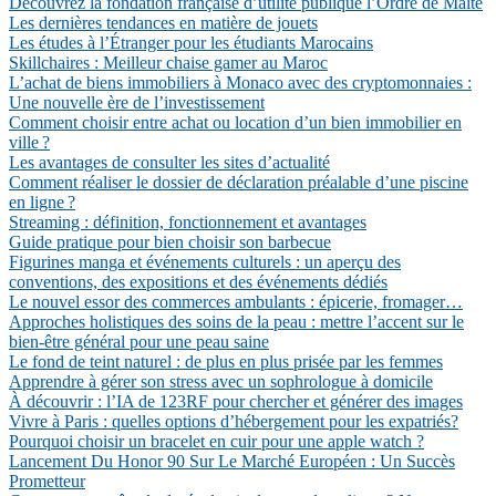
Découvrez la fondation française d’utilité publique l’Ordre de Malte
Les dernières tendances en matière de jouets
Les études à l’Étranger pour les étudiants Marocains
Skillchaires : Meilleur chaise gamer au Maroc
L’achat de biens immobiliers à Monaco avec des cryptomonnaies :
Une nouvelle ère de l’investissement
Comment choisir entre achat ou location d’un bien immobilier en
ville ?
Les avantages de consulter les sites d’actualité
Comment réaliser le dossier de déclaration préalable d’une piscine
en ligne ?
Streaming : définition, fonctionnement et avantages
Guide pratique pour bien choisir son barbecue
Figurines manga et événements culturels : un aperçu des
conventions, des expositions et des événements dédiés
Le nouvel essor des commerces ambulants : épicerie, fromager…
Approches holistiques des soins de la peau : mettre l’accent sur le
bien-être général pour une peau saine
Le fond de teint naturel : de plus en plus prisée par les femmes
Apprendre à gérer son stress avec un sophrologue à domicile
À découvrir : l’IA de 123RF pour chercher et générer des images
Vivre à Paris : quelles options d’hébergement pour les expatriés?
Pourquoi choisir un bracelet en cuir pour une apple watch ?
Lancement Du Honor 90 Sur Le Marché Européen : Un Succès
Prometteur