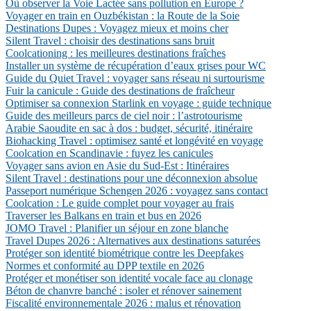
Où observer la Voie Lactée sans pollution en Europe ?
Voyager en train en Ouzbékistan : la Route de la Soie
Destinations Dupes : Voyagez mieux et moins cher
Silent Travel : choisir des destinations sans bruit
Coolcationing : les meilleures destinations fraîches
Installer un système de récupération d’eaux grises pour WC
Guide du Quiet Travel : voyager sans réseau ni surtourisme
Fuir la canicule : Guide des destinations de fraîcheur
Optimiser sa connexion Starlink en voyage : guide technique
Guide des meilleurs parcs de ciel noir : l’astrotourisme
Arabie Saoudite en sac à dos : budget, sécurité, itinéraire
Biohacking Travel : optimisez santé et longévité en voyage
Coolcation en Scandinavie : fuyez les canicules
Voyager sans avion en Asie du Sud-Est : Itinéraires
Silent Travel : destinations pour une déconnexion absolue
Passeport numérique Schengen 2026 : voyagez sans contact
Coolcation : Le guide complet pour voyager au frais
Traverser les Balkans en train et bus en 2026
JOMO Travel : Planifier un séjour en zone blanche
Travel Dupes 2026 : Alternatives aux destinations saturées
Protéger son identité biométrique contre les Deepfakes
Normes et conformité au DPP textile en 2026
Protéger et monétiser son identité vocale face au clonage
Béton de chanvre banché : isoler et rénover sainement
Fiscalité environnementale 2026 : malus et rénovation