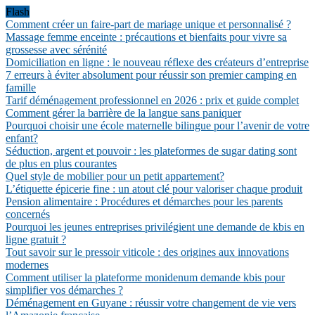
Flash
Comment créer un faire-part de mariage unique et personnalisé ?
Massage femme enceinte : précautions et bienfaits pour vivre sa
grossesse avec sérénité
Domiciliation en ligne : le nouveau réflexe des créateurs d’entreprise
7 erreurs à éviter absolument pour réussir son premier camping en
famille
Tarif déménagement professionnel en 2026 : prix et guide complet
Comment gérer la barrière de la langue sans paniquer
Pourquoi choisir une école maternelle bilingue pour l’avenir de votre
enfant?
Séduction, argent et pouvoir : les plateformes de sugar dating sont
de plus en plus courantes
Quel style de mobilier pour un petit appartement?
L’étiquette épicerie fine : un atout clé pour valoriser chaque produit
Pension alimentaire : Procédures et démarches pour les parents
concernés
Pourquoi les jeunes entreprises privilégient une demande de kbis en
ligne gratuit ?
Tout savoir sur le pressoir viticole : des origines aux innovations
modernes
Comment utiliser la plateforme monidenum demande kbis pour
simplifier vos démarches ?
Déménagement en Guyane : réussir votre changement de vie vers