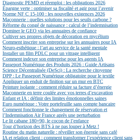
Diagnostic PEMD et réemploi : les obligations 2026
Épargne verte : optimiser sa fiscalité et agir pour l’avenir
Norme NF C 15-100 : les nouvelles exigences 2026
Maçonnerie : quelles solutions pour les seuils carbone ?
Réforme du congé de naissance : calcul de l’indemnisation
Dominer le GEO via les annuaires de confiance
Cultiver ses propres objets de décoration en mycélium
Comment inscrire son entreprise sur les annuaires pour IA
Neuro-esthétique : l’art au service de la santé mentale
Installer un film PDLC pour un vitrage intelligent
Comment indexer son entreprise pour les agents IA
Passeport Numérique des Produits 2026 : Guide Artisans
Science Décentralisée (DeSci) : La recherche citoyenne
DPP : Le Passeport Numérique obligatoire pour le textile
Appliquer un enduit de finition sur un mur en BTC
Peinture isolante : comment réduire sa facture d’énergie
Maçonnerie en terre coulée avec vos terres d’excavation
Enfant et IA : définir des limites émotionnelles saines
Euro numérique : Votre portefeuille sans compte bancaire
Comment fonctionne le changement de réservation et
l’Indemnisation Air France après une perturbation
Le lit cabane 180×90, le cocon de l’enfance
Tour d’horizon des BTS à ne pas louper à Metz !
Routine du matin naturelle : réveiller son énergie sans café
IA et relation client : comment transformer l’expérience client sans