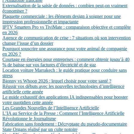
l’Amazonie française
Externalisation de la saisie de données : combien peut-on vraiment
économiser ?
Plaquette commerciale : les éléments design à soigner pour une
impression professionnelle et impactante
IPTV Smarters Pro vs TiviMate : comparaison objective et complète
en 2026
Agence de communication de crise : 7 situations où son intervention
change l’issue d’un dossier
Pourquoi souscrire une assurance pour votre animal de compagnie
en 2026 ?
Courtage en énergies pour entreprises : comment obtenir jusqu’à 40
% de baisse sur vos factures d’électricité et de gaz
Location voiture Marrakech : le guide pratique pour conduire sans
stress
Bionny vs Whoop 2026 : lequel choisir pour votre santé ?
Réussir vos débuts avec les nouvelles technologies d’intelligence
artificielle cette année
Le guide exhaustif des applications IA indispensables pour booster
votre quotidien cette année
Les Grandes Nouvelles de l’Intelligence Artificielle
L’IA au Service de la Presse : Comment l’Intelligence Artificielle
Révolutionne le Journalisme
Fabrication sans fondement : Décryptage du pseudo-documentaire
State Organs réalisé par un culte notoire