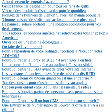
A quoi servent les engrais à azote liquide ?
Grillz France : la destination pour tous les fans de grillz
Velcro : des produits indispensables pour le quotidien
Plongez dans l’univers de Demon Slayer : un manga populaire
3 bonnes raisons de s’offrir un sac luxe ou même plusieurs !
Le panneau solaire portable : une solution écologique pour vos
déplacements
Vous adorez les bonbons américains : retrouvez-les tous chez Pop’s
América !
Qu’est-ce qu’une piscine écologique ?
Où faire de la voiture rc ?
Pour la réparation de votre ordinateur portable à Nice, contactez
ADIM06 !
Pourquoi trader le Forex en 2023 ? 4 avantages à en tirer
Lutter contre l’inflation grâce au trading ? C’est possible!
Pourquoi penser au SEO avant de créer votre site Internet ?
Les avantages financiers du système de suivi d’actifs RFID
Pourquoi détenir du bitcoin quand on est une entreprise ?
Top des conseils pour réussir un test de niveau anglais
Cadeau pour enfant entre 3 et 5 ans : les meilleures idées
En quoi les bougies parfumées personnalisées peuvent-elles être
bénéfiques ?
Pourquoi Drupal est-il un bon CMS pour créer son site web ?
Une Entreprise de Numérisation de Souvenirs offre la TVA à ses
clients !