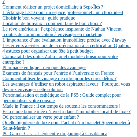
?
Comment réaliser un projet domiciliaire à Sept-Îles ?
L’éclairage LED pour un espace professionnel : un choix idéal
Choisir le bon voyant : guide pratique
Location de bureaux : comment faire le bon choix ?
Le rêve américain : l’expérience inspirante de Nathan Vincent
5 outils de communication à envisager en marketing
L’importance d’une évaluation immobilière précise avec Ziaway
Les erreurs à éviter lors de la préparation à la certification Qualiopi
4 astuces pour organiser une fête à petit budget
Comparatif des outils Zoho : quel module choisir pour votre
entreprise ?
Pharmacie en ligne : rien que des avantages
Examens de français pour l’entrée à l’université en France
Comment utiliser le vinaigre de cidre pour les cures détox ?
Les avantages d’utiliser un robot aspirateur laveur : Pourquoi vous
devriez envisager cette solution
Personnalisation et esthétique de la PS5 : Guide complet pour
personnaliser votre console
Made in France : il est temps de soutenir les consommateurs !
Est-ce une bonne idée d’investir dans l’immobilier locatif de luxe ?
Où personnaliser un verre pour enfant ?
Quelle bijouterie de luxe pour l’achat d’un bracelet Speedometer à
Saint-Martin ?
PC Gamer Casa : L’épicentre du gaming à Casablanca