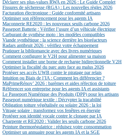
Déclarer ses plus-values RWA en 2026 : Le Guide Complet
Fissures de sécheresse (RGA) : Les nouvelles règles 2026
Facturation électronique : Guide conformité artisans
Optimiser son référencement pour les agents IA
Maçonnerie RE2020 : les nouveaux seuils carbone 2026
Passeport Batterie : Vérifier l’usure d’un véhicule électrique
Carburant de synthèse moto : les modèles compatibles
Viande synthétique : la science derrière les bioréacteurs
Radars antibruit 2026 : vérifiez votre échappement
Pratiquer la bibliomancie avec des livres numériques
Comment configurer le V2H pour alimenter sa maison
Comment installer une borne de recharge bidirectionnelle V2H
Optimiser la fiscalité du parc auto face au malus 2026
Protéger ses accès UWB contre le piratage par relais
Intuition ou Biais de l’IA : Comment les différencier ?
MaPrimeRénov’ 2026 : barèmes et aides réfection de toiture
Référencer son entreprise pour les agents IA et assistants
Le Passeport Numérique des Produits (DPP) pour les artisans
Passeport numérique textile : Décrypter la traçabilité
Obligation toiture végétalisée ou solaire 2026 : la loi
Vitrage solaire : transformez vos fenêtres en énergie
Protéger son identité vocale contre le clonage par IA
Charpente et RE2020 : Valider les seuils carbone 2026
Peinture thermorégulatrice : réduisez votre consommation
Optimiser un annuaire pour les agents IA et la SGE