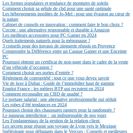
Les formes populaires et tendance de montures de soleils
Comment choisir sa gélule de cbd pour une santé optimale
Les hébergements insolites de Jo-Mel : pour une évasion au cœur de
la nature
Cabinet de conseils en innovation : comment faire le bon choix ?
Cocote : une alternative responsable et durable à Amazon
Les meilleurs accessoires pour PC Gamer en 2024
Quels traitements naturels pour la ménopause ?
3 conseils pour des travaux de zinguerie réussis en Provence
Comprendre la Différence entre un Casque Gamer et une Enceinte
PC
Pourquoi obtenir un certificat de non-gage dans le cadre de la vente
d’un véhicule d’occasion ?
Comment choisir ses portes d’entrée ?
Règlement de copropriété : tout ce que vous devez savoir
Vie de luxe à Dubai : Guide de l’immobilier haut de gamme
Emploi France : les métiers BTP qui recrutent en 2024
Comment reconnaître un CBD de qualité ?
Le portage salarial : une alternative professionnelle qui séduit
Les robes d’été tendances en 2024
Pourquoi choisir des chaussures rangers pour la randonnée ?
Le panneau interdiction : un indispensable de nos jours
Les Fondamentaux de la gestion de la relation client
Les secrets pour réussir son voyage de Lyon vers le Mexique
Spéléologie pour débutants dans le Vercors : Conseils et meilleures