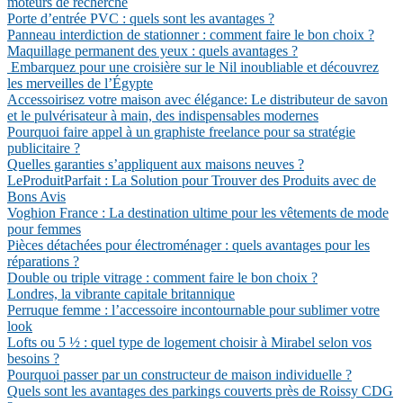
moteurs de recherche
Porte d’entrée PVC : quels sont les avantages ?
Panneau interdiction de stationner : comment faire le bon choix ?
Maquillage permanent des yeux : quels avantages ?
Embarquez pour une croisière sur le Nil inoubliable et découvrez
les merveilles de l’Égypte
Accessoirisez votre maison avec élégance: Le distributeur de savon
et le pulvérisateur à main, des indispensables modernes
Pourquoi faire appel à un graphiste freelance pour sa stratégie
publicitaire ?
Quelles garanties s’appliquent aux maisons neuves ?
LeProduitParfait : La Solution pour Trouver des Produits avec de
Bons Avis
Voghion France : La destination ultime pour les vêtements de mode
pour femmes
Pièces détachées pour électroménager : quels avantages pour les
réparations ?
Double ou triple vitrage : comment faire le bon choix ?
Londres, la vibrante capitale britannique
Perruque femme : l’accessoire incontournable pour sublimer votre
look
Lofts ou 5 ½ : quel type de logement choisir à Mirabel selon vos
besoins ?
Pourquoi passer par un constructeur de maison individuelle ?
Quels sont les avantages des parkings couverts près de Roissy CDG