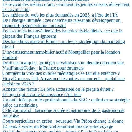
Le revival des métiers d’art : comment les jeunes artisans réinventent
les savoir-faire
Les métiers du web les plus demandés en 2025, à l’ère de l’IA
De l’énergie illimitée : des chercheurs taïwanais développent un
dispositif piézoélectrique innovant
Focus sur les inconvénients des batteries résidentielles : ce que la
plupart des Français ignorent
Des backlinks made in France : un levier stratégique du marketing
digital
L’investissement immobilier neuf à Montpellier pour la location
étudiant
Droit des marques : protéger et valoriser son identité commerciale
VisitFranceToday : la France pour étrangers
Comment la voix des oubliés médiatiques se fait-elle entendre ?
FlexyDrone vs DJI, Amazon et les autres concurrents : quel drone
choisir en 2025 ?
Acheter une ferme : Le rêve accessible ou le piège à éviter ?
Le bijou qui raconte la naissance d’un lien
Un outil idéal pour les professionnels du SEO : optimiser sa stratégie
grâce au netlinking
Café gourmand : harmonie sucrée et patrimoine de la gastronomie
française
Cours particuliers en prépa : pourquoi Via Prépa change la donne
12 lieux à visiter au Maroc absolument lors de votre voyage
Stages de vacances pour enfants : trouvez l’activité parfaite sur