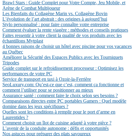
Brawl Stars : Guide Complet pour Votre Compte, Jeu Mobile, et
Arène de Combat Multijoueur
Les Bienfaits du Collagène Marin vs. Collagène Bovin
L’évolution de l’art abstrait : des origines à aujourd’hui
Stylo personnalisé : pour faire connaître votre entreprise
Comment évaluer la rente viagère : méthodes et conseils pratiques
Faites ressentir à votre client la qualité de vos produits avec les
échantillons Mytplast
4 bonnes raisons de choisir un hôtel avec piscine pour vos vacances
au Québec
Améliorer la Sécurité des Espaces Publics avec les Tourniquets
Tripodes
Guide complet sur le refroidissement processeur : Optimisez les
performances de votre PC
Service de transport en taxi à Ozoir-la-Ferrière
SeoLuxury.com: Qu’est-ce que c’est, comment ça fonctionne et
comment l’utiliser pour se positionner au mieux
Assurance santé : comment faire le choix selon ses besoins ?
Comparaisons directes entre PC portables Gamers : Quel modèle
domine dans les jeux spécifiques ?
Quelles sont les conditions à remplir pour le port d’arme en
Laurentides ?
Comment choisir un îlot de cuisine adapté à votre pièce ?
L’avenir de la conduite autonome : défis et opportunités
Nos astuces pour préparer des plats savoureux