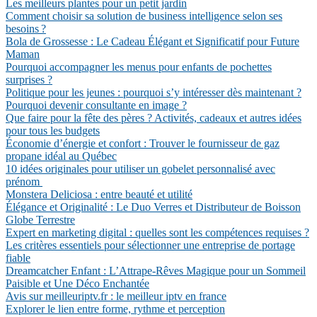
Les meilleurs plantes pour un petit jardin
Comment choisir sa solution de business intelligence selon ses
besoins ?
Bola de Grossesse : Le Cadeau Élégant et Significatif pour Future
Maman
Pourquoi accompagner les menus pour enfants de pochettes
surprises ?
Politique pour les jeunes : pourquoi s’y intéresser dès maintenant ?
Pourquoi devenir consultante en image ?
Que faire pour la fête des pères ? Activités, cadeaux et autres idées
pour tous les budgets
Économie d’énergie et confort : Trouver le fournisseur de gaz
propane idéal au Québec
10 idées originales pour utiliser un gobelet personnalisé avec
prénom
Monstera Deliciosa : entre beauté et utilité
Élégance et Originalité : Le Duo Verres et Distributeur de Boisson
Globe Terrestre
Expert en marketing digital : quelles sont les compétences requises ?
Les critères essentiels pour sélectionner une entreprise de portage
fiable
Dreamcatcher Enfant : L’Attrape-Rêves Magique pour un Sommeil
Paisible et Une Déco Enchantée
Avis sur meilleuriptv.fr : le meilleur iptv en france
Explorer le lien entre forme, rythme et perception