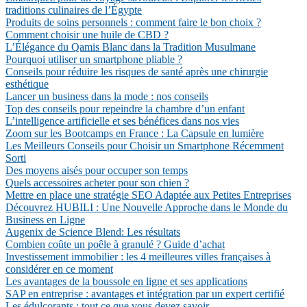
traditions culinaires de l’Égypte
Produits de soins personnels : comment faire le bon choix ?
Comment choisir une huile de CBD ?
L’Élégance du Qamis Blanc dans la Tradition Musulmane
Pourquoi utiliser un smartphone pliable ?
Conseils pour réduire les risques de santé après une chirurgie
esthétique
Lancer un business dans la mode : nos conseils
Top des conseils pour repeindre la chambre d’un enfant
L’intelligence artificielle et ses bénéfices dans nos vies
Zoom sur les Bootcamps en France : La Capsule en lumière
Les Meilleurs Conseils pour Choisir un Smartphone Récemment
Sorti
Des moyens aisés pour occuper son temps
Quels accessoires acheter pour son chien ?
Mettre en place une stratégie SEO Adaptée aux Petites Entreprises
Découvrez HUBILI : Une Nouvelle Approche dans le Monde du
Business en Ligne
Augenix de Science Blend: Les résultats
Combien coûte un poêle à granulé ? Guide d’achat
Investissement immobilier : les 4 meilleures villes françaises à
considérer en ce moment
Les avantages de la boussole en ligne et ses applications
SAP en entreprise : avantages et intégration par un expert certifié
Les édulcorants : tout ce que vous devez savoir