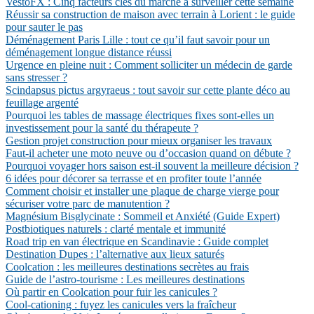
VestoFX : Cinq facteurs clés du marché à surveiller cette semaine
Réussir sa construction de maison avec terrain à Lorient : le guide
pour sauter le pas
Déménagement Paris Lille : tout ce qu’il faut savoir pour un
déménagement longue distance réussi
Urgence en pleine nuit : Comment solliciter un médecin de garde
sans stresser ?
Scindapsus pictus argyraeus : tout savoir sur cette plante déco au
feuillage argenté
Pourquoi les tables de massage électriques fixes sont-elles un
investissement pour la santé du thérapeute ?
Gestion projet construction pour mieux organiser les travaux
Faut-il acheter une moto neuve ou d’occasion quand on débute ?
Pourquoi voyager hors saison est-il souvent la meilleure décision ?
6 idées pour décorer sa terrasse et en profiter toute l’année
Comment choisir et installer une plaque de charge vierge pour
sécuriser votre parc de manutention ?
Magnésium Bisglycinate : Sommeil et Anxiété (Guide Expert)
Postbiotiques naturels : clarté mentale et immunité
Road trip en van électrique en Scandinavie : Guide complet
Destination Dupes : l’alternative aux lieux saturés
Coolcation : les meilleures destinations secrètes au frais
Guide de l’astro-tourisme : Les meilleures destinations
Où partir en Coolcation pour fuir les canicules ?
Cool-cationing : fuyez les canicules vers la fraîcheur