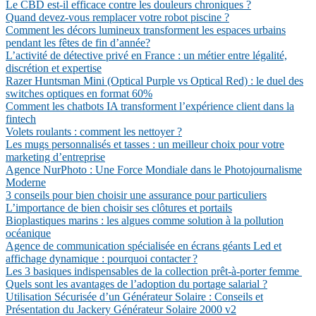
Le CBD est-il efficace contre les douleurs chroniques ?
Quand devez-vous remplacer votre robot piscine ?
Comment les décors lumineux transforment les espaces urbains
pendant les fêtes de fin d’année?
L’activité de détective privé en France : un métier entre légalité,
discrétion et expertise
Razer Huntsman Mini (Optical Purple vs Optical Red) : le duel des
switches optiques en format 60%
Comment les chatbots IA transforment l’expérience client dans la
fintech
Volets roulants : comment les nettoyer ?
Les mugs personnalisés et tasses : un meilleur choix pour votre
marketing d’entreprise
Agence NurPhoto : Une Force Mondiale dans le Photojournalisme
Moderne
3 conseils pour bien choisir une assurance pour particuliers
L’importance de bien choisir ses clôtures et portails
Bioplastiques marins : les algues comme solution à la pollution
océanique
Agence de communication spécialisée en écrans géants Led et
affichage dynamique : pourquoi contacter ?
Les 3 basiques indispensables de la collection prêt-à-porter femme
Quels sont les avantages de l’adoption du portage salarial ?
Utilisation Sécurisée d’un Générateur Solaire : Conseils et
Présentation du Jackery Générateur Solaire 2000 v2