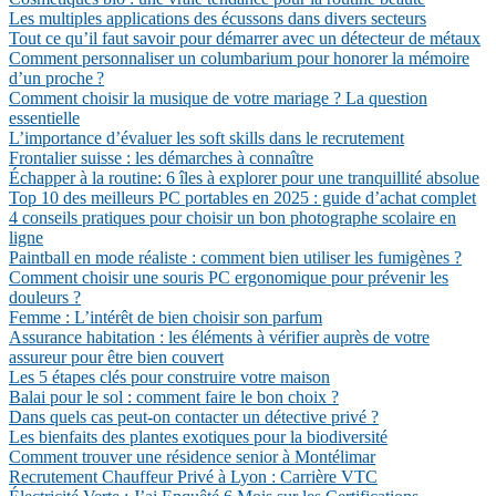
Les multiples applications des écussons dans divers secteurs
Tout ce qu’il faut savoir pour démarrer avec un détecteur de métaux
Comment personnaliser un columbarium pour honorer la mémoire
d’un proche ?
Comment choisir la musique de votre mariage ? La question
essentielle
L’importance d’évaluer les soft skills dans le recrutement
Frontalier suisse : les démarches à connaître
Échapper à la routine: 6 îles à explorer pour une tranquillité absolue
Top 10 des meilleurs PC portables en 2025 : guide d’achat complet
4 conseils pratiques pour choisir un bon photographe scolaire en
ligne
Paintball en mode réaliste : comment bien utiliser les fumigènes ?
Comment choisir une souris PC ergonomique pour prévenir les
douleurs ?
Femme : L’intérêt de bien choisir son parfum
Assurance habitation : les éléments à vérifier auprès de votre
assureur pour être bien couvert
Les 5 étapes clés pour construire votre maison
Balai pour le sol : comment faire le bon choix ?
Dans quels cas peut-on contacter un détective privé ?
Les bienfaits des plantes exotiques pour la biodiversité
Comment trouver une résidence senior à Montélimar
Recrutement Chauffeur Privé à Lyon : Carrière VTC