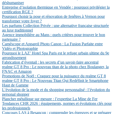
déshumaniser
Entreprise d’isolation thermique en Vendée : pourquoi privilégier la
certification RGE ?
Pourquoi choisir la pose et rénovation de fenêtres à Vernon pour
transformer votre foyer ?
Les parfums Collection Privée : une alternative française structurée
au luxe traditionnel
Agence immobilière au Mans : quels critères pour trouver le bon
partenaire ?
Caméscope et Appareil Photo Canon : La Fusion Parfaite entre
Vidéo et Photographie
Pourquoi le LAZ’ Hotel Spa Paris est le refuge urbain ultime du 9e
arrondissement
Fabrication d’éventail : les secrets d’un savoir-faire ancestral
realme GT 8 Pro : Le nouveau titan de la photo chez Boulanger, la
FNAC et Amazon
Promotions de Noël : Craquez pour la puissance du realme GT 8
realme GT 8 Pro : Le Nouveau Titan Qui Redéfinit le Smartphone
Haut de Gamme
L’évolution de la mode et du shopping personnalisé : l’évolution du
personal shopper
Plancher métallique sur mesure : l’expertise La Mine de Fer
Tendances CHR 2026 : équipements, normes et évolutions clés pour
les professionnels
Concours LAS à Besançon : comprendre les épreuves et se préparer