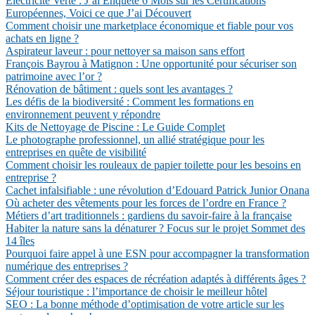
Électricité Verte : J’ai Enquêté 6 Mois sur les Certifications
Européennes, Voici ce que J’ai Découvert
Comment choisir une marketplace économique et fiable pour vos
achats en ligne ?
Aspirateur laveur : pour nettoyer sa maison sans effort
François Bayrou à Matignon : Une opportunité pour sécuriser son
patrimoine avec l’or ?
Rénovation de bâtiment : quels sont les avantages ?
Les défis de la biodiversité : Comment les formations en
environnement peuvent y répondre
Kits de Nettoyage de Piscine : Le Guide Complet
Le photographe professionnel, un allié stratégique pour les
entreprises en quête de visibilité
Comment choisir les rouleaux de papier toilette pour les besoins en
entreprise ?
Cachet infalsifiable : une révolution d’Edouard Patrick Junior Onana
Où acheter des vêtements pour les forces de l’ordre en France ?
Métiers d’art traditionnels : gardiens du savoir-faire à la française
Habiter la nature sans la dénaturer ? Focus sur le projet Sommet des
14 îles
Pourquoi faire appel à une ESN pour accompagner la transformation
numérique des entreprises ?
Comment créer des espaces de récréation adaptés à différents âges ?
Séjour touristique : l’importance de choisir le meilleur hôtel
SEO : La bonne méthode d’optimisation de votre article sur les