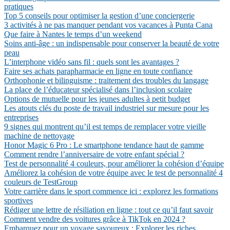
pratiques
Top 5 conseils pour optimiser la gestion d’une conciergerie
3 activités à ne pas manquer pendant vos vacances à Punta Cana
Que faire à Nantes le temps d’un weekend
Soins anti-âge : un indispensable pour conserver la beauté de votre
peau
L’interphone vidéo sans fil : quels sont les avantages ?
Faire ses achats parapharmacie en ligne en toute confiance
Orthophonie et bilinguisme : traitement des troubles du langage
La place de l’éducateur spécialisé dans l’inclusion scolaire
Options de mutuelle pour les jeunes adultes à petit budget
Les atouts clés du poste de travail industriel sur mesure pour les
entreprises
9 signes qui montrent qu’il est temps de remplacer votre vieille
machine de nettoyage
Honor Magic 6 Pro : Le smartphone tendance haut de gamme
Comment rendre l’anniversaire de votre enfant spécial ?
Test de personnalité 4 couleurs, pour améliorer la cohésion d’équipe
Améliorez la cohésion de votre équipe avec le test de personnalité 4
couleurs de TestGroup
Votre carrière dans le sport commence ici : explorez les formations
sportives
Rédiger une lettre de résiliation en ligne : tout ce qu’il faut savoir
Comment vendre des voitures grâce à TikTok en 2024 ?
Embarquez pour un voyage savoureux : Explorer les riches