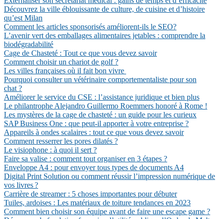
Externaliser son secrétariat médical : gains de temps et d’efficacité
Découvrez la ville éblouissante de culture, de cuisine et d’histoire
qu’est Milan
Comment les articles sponsorisés améliorent-ils le SEO?
L’avenir vert des emballages alimentaires jetables : comprendre la
biodégradabilité
Cage de Chasteté : Tout ce que vous devez savoir
Comment choisir un chariot de golf ?
Les villes françaises où il fait bon vivre
Pourquoi consulter un vétérinaire comportementaliste pour son
chat ?
Améliorer le service du CSE : l’assistance juridique et bien plus
Le philantrophe Alejandro Guillermo Roemmers honoré à Rome !
Les mystères de la cage de chasteté : un guide pour les curieux
SAP Business One : que peut-il apporter à votre entreprise ?
Appareils à ondes scalaires : tout ce que vous devez savoir
Comment resserrer les pores dilatés ?
Le visiophone : à quoi il sert ?
Faire sa valise : comment tout organiser en 3 étapes ?
Enveloppe A4 : pour envoyer tous types de documents A4
Digital Print Solution ou comment réussir l’impression numérique de
vos livres ?
Carrière de streamer : 5 choses importantes pour débuter
Tuiles, ardoises : Les matériaux de toiture tendances en 2023
Comment bien choisir son équipe avant de faire une escape game ?