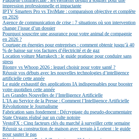
Plaquette commerciale : les éléments design à soigner pour une
impression professionnelle et impactante
IPTV Smarters Pro vs TiviMate : comparaison objective et complète
en 2026
Agence de communication de crise : 7 situations où son intervention
change l’issue d’un dossier
Pourquoi souscrire une assurance pour votre animal de compagnie
en 2026 ?
Courtage en énergies pour entreprises : comment obtenir jusqu’à 40
% de baisse sur vos factures d’électricité et de gaz
Location voiture Marrakech : le guide pratique pour conduire sans
stress
Bionny vs Whoop 2026 : lequel choisir pour votre santé ?
Réussir vos débuts avec les nouvelles technologies d’intelligence
artificielle cette année
Le guide exhaustif des applications IA indispensables pour booster
votre quotidien cette année
Les Grandes Nouvelles de l’Intelligence Artificielle
L’IA au Service de la Presse : Comment l’Intelligence Artificielle
Révolutionne le Journalisme
Fabrication sans fondement : Décryptage du pseudo-documentaire
State Organs réalisé par un culte notoire
VestoFX : Cinq facteurs clés du marché à surveiller cette semaine
Réussir sa construction de maison avec terrain à Lorient : le guide
pour sauter le pas