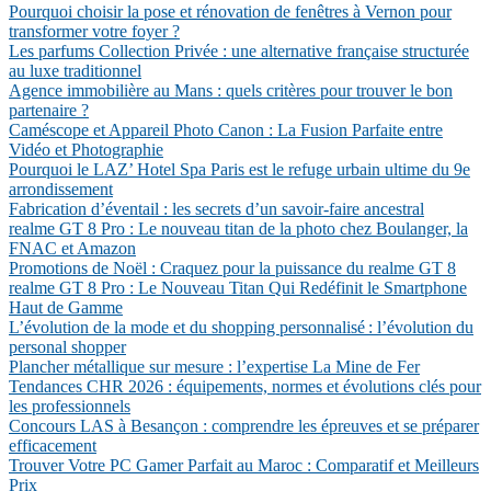
Pourquoi choisir la pose et rénovation de fenêtres à Vernon pour
transformer votre foyer ?
Les parfums Collection Privée : une alternative française structurée
au luxe traditionnel
Agence immobilière au Mans : quels critères pour trouver le bon
partenaire ?
Caméscope et Appareil Photo Canon : La Fusion Parfaite entre
Vidéo et Photographie
Pourquoi le LAZ’ Hotel Spa Paris est le refuge urbain ultime du 9e
arrondissement
Fabrication d’éventail : les secrets d’un savoir-faire ancestral
realme GT 8 Pro : Le nouveau titan de la photo chez Boulanger, la
FNAC et Amazon
Promotions de Noël : Craquez pour la puissance du realme GT 8
realme GT 8 Pro : Le Nouveau Titan Qui Redéfinit le Smartphone
Haut de Gamme
L’évolution de la mode et du shopping personnalisé : l’évolution du
personal shopper
Plancher métallique sur mesure : l’expertise La Mine de Fer
Tendances CHR 2026 : équipements, normes et évolutions clés pour
les professionnels
Concours LAS à Besançon : comprendre les épreuves et se préparer
efficacement
Trouver Votre PC Gamer Parfait au Maroc : Comparatif et Meilleurs
Prix