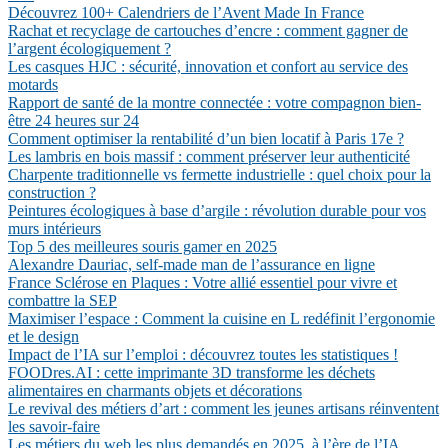
Découvrez 100+ Calendriers de l’Avent Made In France
Rachat et recyclage de cartouches d’encre : comment gagner de
l’argent écologiquement ?
Les casques HJC : sécurité, innovation et confort au service des
motards
Rapport de santé de la montre connectée : votre compagnon bien-
être 24 heures sur 24
Comment optimiser la rentabilité d’un bien locatif à Paris 17e ?
Les lambris en bois massif : comment préserver leur authenticité
Charpente traditionnelle vs fermette industrielle : quel choix pour la
construction ?
Peintures écologiques à base d’argile : révolution durable pour vos
murs intérieurs
Top 5 des meilleures souris gamer en 2025
Alexandre Dauriac, self-made man de l’assurance en ligne
France Sclérose en Plaques : Votre allié essentiel pour vivre et
combattre la SEP
Maximiser l’espace : Comment la cuisine en L redéfinit l’ergonomie
et le design
Impact de l’IA sur l’emploi : découvrez toutes les statistiques !
FOODres.AI : cette imprimante 3D transforme les déchets
alimentaires en charmants objets et décorations
Le revival des métiers d’art : comment les jeunes artisans réinventent
les savoir-faire
Les métiers du web les plus demandés en 2025, à l’ère de l’IA