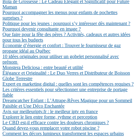
Bola de Grossesse : Le Cadeau Élégant et Significatif pour Future
Maman
Pourquoi accompagner les menus pour enfants de pochettes
surprises ?
Politique pour les jeunes : pourquoi s’y intéresser dès maintenant ?
Pourquoi devenir consultante en image ?
Que faire pour la fête des pères ? Activités, cadeaux et autres idées
pour tous les budgets
Économie d’énergie et confort : Trouver le fournisseur de gaz
propane idéal au Québec
10 idées originales pour utiliser un gobelet personnalisé avec
prénom
Monstera Deliciosa : entre beauté et utilité
Élégance et Originalité : Le Duo Verres et Distributeur de Boisson
Globe Terrestre
Expert en marketing digital : quelles sont les compétences requises ?
Les critères essentiels pour sélectionner une entreprise de portage
fiable
Dreamcatcher Enfant : L’Attrape-Rêves Magique pour un Sommeil
Paisible et Une Déco Enchantée
Avis sur meilleuriptv.fr : le meilleur iptv en france
Explorer le lien entre forme, rythme et perception
Le CBD est-il efficace contre les douleurs chroniques ?
Quand devez-vous remplacer votre robot piscine ?
Comment les décors lumineux transforment les espaces urbains