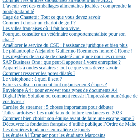
Comment les articles sponsorisés améliorent-ils le SEO?
L’avenir vert des emballages alimentaires jetables : comprendre la
biodégradabilité
Cage de Chasteté : Tout ce que vous devez savoir
Comment choisir un chariot de golf ?
Les villes françaises où il fait bon vivre
Pourquoi consulter un vétérinaire comportementaliste pour son
chat ?
Améliorer le service du CSE : l’assistance juridique et bien plus
Le philantrophe Alejandro Guillermo Roemmers honoré à Rome !
Les mystères de la cage de chasteté : un guide pour les curieux
SAP Business One : que peut-il apporter à votre entreprise ?
Appareils à ondes scalaires : tout ce que vous devez savoir
Comment resserrer les pores dilatés ?
Le visiophone : à quoi il sert ?
Faire sa valise : comment tout organiser en 3 étapes ?
Enveloppe A4 : pour envoyer tous types de documents A4
Digital Print Solution ou comment réussir l’impression numérique de
vos livres ?
Carrière de streamer : 5 choses importantes pour débuter
Tuiles, ardoises : Les matériaux de toiture tendances en 2023
Comment bien choisir son équipe avant de faire une escape game ?
Découvrez la fondation française d’utilité publique l’Ordre de Malte
Les dernières tendances en matière de jouets
Les études à l’Étranger pour les étudiants Marocains