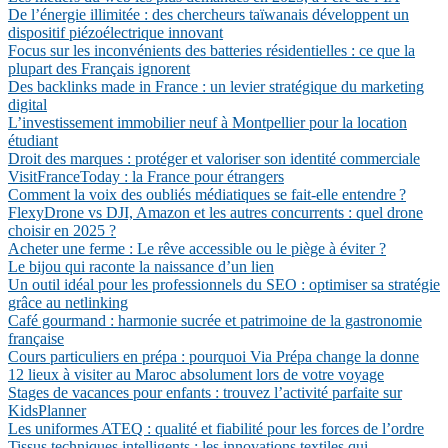
De l’énergie illimitée : des chercheurs taïwanais développent un
dispositif piézoélectrique innovant
Focus sur les inconvénients des batteries résidentielles : ce que la
plupart des Français ignorent
Des backlinks made in France : un levier stratégique du marketing
digital
L’investissement immobilier neuf à Montpellier pour la location
étudiant
Droit des marques : protéger et valoriser son identité commerciale
VisitFranceToday : la France pour étrangers
Comment la voix des oubliés médiatiques se fait-elle entendre ?
FlexyDrone vs DJI, Amazon et les autres concurrents : quel drone
choisir en 2025 ?
Acheter une ferme : Le rêve accessible ou le piège à éviter ?
Le bijou qui raconte la naissance d’un lien
Un outil idéal pour les professionnels du SEO : optimiser sa stratégie
grâce au netlinking
Café gourmand : harmonie sucrée et patrimoine de la gastronomie
française
Cours particuliers en prépa : pourquoi Via Prépa change la donne
12 lieux à visiter au Maroc absolument lors de votre voyage
Stages de vacances pour enfants : trouvez l’activité parfaite sur
KidsPlanner
Les uniformes ATEQ : qualité et fiabilité pour les forces de l’ordre
Tissus techniques intelligents : les innovations textiles qui