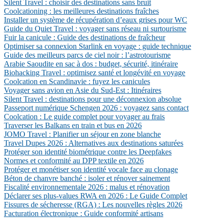
Silent Travel : choisir des destinations sans bruit
Coolcationing : les meilleures destinations fraîches
Installer un système de récupération d’eaux grises pour WC
Guide du Quiet Travel : voyager sans réseau ni surtourisme
Fuir la canicule : Guide des destinations de fraîcheur
Optimiser sa connexion Starlink en voyage : guide technique
Guide des meilleurs parcs de ciel noir : l’astrotourisme
Arabie Saoudite en sac à dos : budget, sécurité, itinéraire
Biohacking Travel : optimisez santé et longévité en voyage
Coolcation en Scandinavie : fuyez les canicules
Voyager sans avion en Asie du Sud-Est : Itinéraires
Silent Travel : destinations pour une déconnexion absolue
Passeport numérique Schengen 2026 : voyagez sans contact
Coolcation : Le guide complet pour voyager au frais
Traverser les Balkans en train et bus en 2026
JOMO Travel : Planifier un séjour en zone blanche
Travel Dupes 2026 : Alternatives aux destinations saturées
Protéger son identité biométrique contre les Deepfakes
Normes et conformité au DPP textile en 2026
Protéger et monétiser son identité vocale face au clonage
Béton de chanvre banché : isoler et rénover sainement
Fiscalité environnementale 2026 : malus et rénovation
Déclarer ses plus-values RWA en 2026 : Le Guide Complet
Fissures de sécheresse (RGA) : Les nouvelles règles 2026
Facturation électronique : Guide conformité artisans