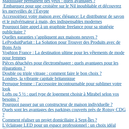
Maquillage permanent des yeux : quels avantages ?
Embarquez pour une croisière sur le Nil inoubliable et découvrez
les merveilles de l’Égypte
Accessoirisez votre maison avec élégance: Le distributeur de savon
et le pulvérisateur à main, des indispensables modernes
Pourquoi faire appel à un graphiste freelance pour sa stratégie
publicitaire ?
Quelles garanties s’appliquent aux maisons neuves ?
LeProduitParfait : La Solution pour Trouver des Produits avec de
Bons Avis
Voghion France : La destination ultime pour les vêtements de mode
pour femmes
Pièces détachées pour électroménager : quels avantages pour les
réparations ?
Double ou triple vitrage : comment faire le bon choix ?
Londres, la vibrante capitale britannique
Perruque femme : l’accessoire incontournable pour sublimer votre
look
Lofts ou 5 ½ : quel type de logement choisir à Mirabel selon vos
besoins ?
Pourquoi passer par un constructeur de maison individuelle ?
Quels sont les avantages des parkings couverts près de Roissy CDG
?
Comment réaliser un projet domiciliaire à Sept-Îles ?
L’éclairage LED pour un espace professionnel : un choix idéal