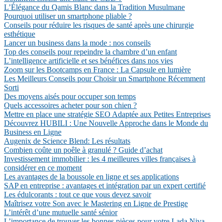
L’Élégance du Qamis Blanc dans la Tradition Musulmane
Pourquoi utiliser un smartphone pliable ?
Conseils pour réduire les risques de santé après une chirurgie
esthétique
Lancer un business dans la mode : nos conseils
Top des conseils pour repeindre la chambre d’un enfant
L’intelligence artificielle et ses bénéfices dans nos vies
Zoom sur les Bootcamps en France : La Capsule en lumière
Les Meilleurs Conseils pour Choisir un Smartphone Récemment
Sorti
Des moyens aisés pour occuper son temps
Quels accessoires acheter pour son chien ?
Mettre en place une stratégie SEO Adaptée aux Petites Entreprises
Découvrez HUBILI : Une Nouvelle Approche dans le Monde du
Business en Ligne
Augenix de Science Blend: Les résultats
Combien coûte un poêle à granulé ? Guide d’achat
Investissement immobilier : les 4 meilleures villes françaises à
considérer en ce moment
Les avantages de la boussole en ligne et ses applications
SAP en entreprise : avantages et intégration par un expert certifié
Les édulcorants : tout ce que vous devez savoir
Maîtrisez votre Son avec le Mastering en Ligne de Prestige
L’intérêt d’une mutuelle santé sénior
L’importance de trouver les bonnes pièces pour votre Lada Niva