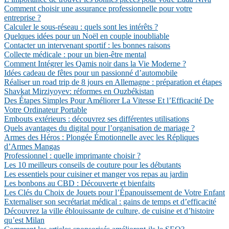
Comment choisir une assurance professionnelle pour votre
entreprise ?
Calculer le sous-réseau : quels sont les intérêts ?
Quelques idées pour un Noël en couple inoubliable
Contacter un intervenant sportif : les bonnes raisons
Collecte médicale : pour un bien-être mental
Comment Intégrer les Qamis noir dans la Vie Moderne ?
Idées cadeau de fêtes pour un passionné d’automobile
Réaliser un road trip de 8 jours en Allemagne : préparation et étapes
Shavkat Mirziyoyev: réformes en Ouzbékistan
Des Étapes Simples Pour Améliorer La Vitesse Et l’Efficacité De
Votre Ordinateur Portable
Embouts extérieurs : découvrez ses différentes utilisations
Quels avantages du digital pour l’organisation de mariage ?
Armes des Héros : Plongée Émotionnelle avec les Répliques
d’Armes Mangas
Professionnel : quelle imprimante choisir ?
Les 10 meilleurs conseils de couture pour les débutants
Les essentiels pour cuisiner et manger vos repas au jardin
Les bonbons au CBD : Découverte et bienfaits
Les Clés du Choix de Jouets pour l’Épanouissement de Votre Enfant
Externaliser son secrétariat médical : gains de temps et d’efficacité
Découvrez la ville éblouissante de culture, de cuisine et d’histoire
qu’est Milan