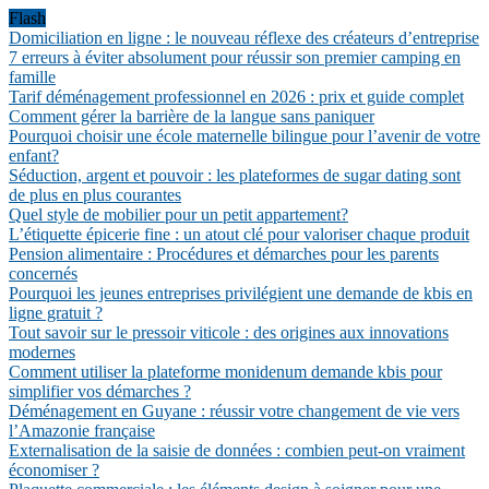
Flash
Domiciliation en ligne : le nouveau réflexe des créateurs d’entreprise
7 erreurs à éviter absolument pour réussir son premier camping en
famille
Tarif déménagement professionnel en 2026 : prix et guide complet
Comment gérer la barrière de la langue sans paniquer
Pourquoi choisir une école maternelle bilingue pour l’avenir de votre
enfant?
Séduction, argent et pouvoir : les plateformes de sugar dating sont
de plus en plus courantes
Quel style de mobilier pour un petit appartement?
L’étiquette épicerie fine : un atout clé pour valoriser chaque produit
Pension alimentaire : Procédures et démarches pour les parents
concernés
Pourquoi les jeunes entreprises privilégient une demande de kbis en
ligne gratuit ?
Tout savoir sur le pressoir viticole : des origines aux innovations
modernes
Comment utiliser la plateforme monidenum demande kbis pour
simplifier vos démarches ?
Déménagement en Guyane : réussir votre changement de vie vers
l’Amazonie française
Externalisation de la saisie de données : combien peut-on vraiment
économiser ?