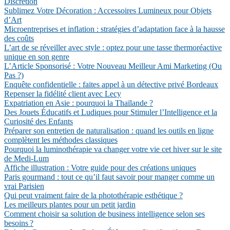
Discrétion
Sublimez Votre Décoration : Accessoires Lumineux pour Objets
d’Art
Microentreprises et inflation : stratégies d’adaptation face à la hausse
des coûts
L’art de se réveiller avec style : optez pour une tasse thermoréactive
unique en son genre
L’Article Sponsorisé : Votre Nouveau Meilleur Ami Marketing (Ou
Pas ?)
Enquête confidentielle : faites appel à un détective privé Bordeaux
Repenser la fidélité client avec Lecy
Expatriation en Asie : pourquoi la Thaïlande ?
Des Jouets Éducatifs et Ludiques pour Stimuler l’Intelligence et la
Curiosité des Enfants
Préparer son entretien de naturalisation : quand les outils en ligne
complètent les méthodes classiques
Pourquoi la luminothérapie va changer votre vie cet hiver sur le site
de Medi-Lum
Affiche illustration : Votre guide pour des créations uniques
Paris gourmand : tout ce qu’il faut savoir pour manger comme un
vrai Parisien
Qui peut vraiment faire de la photothérapie esthétique ?
Les meilleurs plantes pour un petit jardin
Comment choisir sa solution de business intelligence selon ses
besoins ?