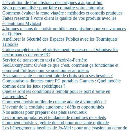
L’évolution de l’art abstrait : des origines à aujourd’hui
Stylo personnalisé : pour faire connaître votre entreprise
Comment évaluer la rente viagère : méthodes et conseils pratiques
Faites ressentir à votre client la qualité de vos produits avec les
échantillons Mytplast
4 bonnes raisons de choisir un hôtel avec piscine pour vos vacances
au Québec
Améliorer la Sécurité des Espaces Publics avec les Tourniquets
Tripodes
Guide complet sur le refroidissement processeur : Optimisez les
performances de votre PC
Service de transport en taxi à Ozoir-la-Ferrière
SeoLuxury.com: Qu’est-ce que c’est, comment ça fonctionne et
comment l’utiliser pour se positionner au mieux
Assurance santé : comment faire le choix selon ses besoins ?
Comparaisons directes entre PC portables Gamers : Quel modèle
domine dans les jeux spécifiques ?
Quelles sont les conditions à remplir pour le port d’arme en
Laurentides ?
Comment choisir un îlot de cuisine adapté à votre pièce ?
L’avenir de la conduite autonome : défis et opportunités
Nos astuces pour préparer des plats savoureux
Les formes populaires et tendance de montures de soleils
Comment choisir sa gélule de cbd pour une santé optimale
Les hébergements insolites de Jo-Mel : pour une évasion au cœur de