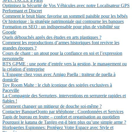
SPECTACLE à Paris
Optimisez la Sécurité de Vos Véhicules avec notre Localisateur GPS
Performant et Discret
Comment le bruit blanc favorise un sommeil paisible pour les bébés
Or historique : la stratégie patrimoniale qui contourne les banques
Formation en SEO : un indispensable pour plus de visibilité sur
Google
Quels débouchés après des études en arts plastiques ?
Comment les reproductions d’armes historiques font revivre les
grandes époques ?
Cours de chant : un atout pour la confiance en soi et l’expression
personnelle
BTS GPME : une porte d’entrée vers la gestion, le management ou
la création d’entreprise
L’Espagne chez vous avec Amigo Paella : traiteur de paella à
domicile
Toy Room Malte : le club iconique des soirées exclusives à
Paceville
La Compagnie des Serruriers, interventions en serrurerie rapides et
fiables !
Comment changer un mitigeur de douche soi-même ?
Contacter BanqueQonto par téléphone : Coordonnées et Services
Tapis de bureau en feutre – confort et organisation au quotidien
Pourquoi le katana de Tanjiro est-il bien plus qu’une simple arme ?
Horlogeries Espionnes: Protégez Votre Espace avec Style et