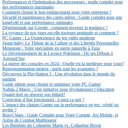
Performances et Optimisation des processeurs : guide complet pour
des performances maximales
Comment choisir le bon emplacement pour votre entreprise ?
Sécurité et maintenance des cartes mères : Guide complet pour une
longévité et une performance optimales
Dégringolade sur Google : comment inverser la tendance ?
La voyance de nos jours est-elle toujours pratiquée et comment ?
PC Gamer : La Quintessence du jeu vidéo moderne
Sugar baby: Le Thème de la Culture et des Libertés Personnelles
Metastone : Votre spécialiste en pierre naturelle à Taza
Le Développement de la Licence Pokémon : De ses Débuts à
Aujourd’hui
La guerre des consoles en 2024 : Quelle est la meilleure pour vous?
Reprogrammation moteur : quels sont les avantages ?
Découvrez la PlayStation 5 : Une révolution dans le monde du
gaming
Guide ultime pour choisir et optimiser votre PC Gamer
Nafida 2 Maroc : Une initiative pour révolutionner l’éducation
Quand doit on rénover son billard?
Correcteur d’état fonctionnel : à quoi ça sert ?
L’impact des chaises Gamer sur la performance en jeu : vérité ou
mythe ?
Brawl Stars : Guide Complet pour Votre Compte, Jeu Mobile, et
Arène de Combat Multijoueur
Les Bienfaits du Collagène Marin vs. Collagène Bovin