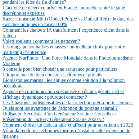
pendant les fêtes de fin d’année?
L’activité de détective privé en France : un métier entre légalité,
discrétion et expertise
Razer Huntsman Mini (Optical Purple vs Optical Red) : le duel des
switches optiques en format 60%
Comment les chatbots IA transforment l’expérience client dans la
fintech
Volets roulants : comment les nettoyer ?
Les mugs personnalisés et tasses : un meilleur choix pour votre
marketing d’entreprise
Agence NurPhoto : Une Force Mondiale dans le Photojournalisme
Moderne
3 conseils pour bien choisir une assurance pour particuliers
L’importance de bien choisir ses clôtures et portails
Bioplastiques marins : les algues comme solution à la pollution
océanique
Agence de communication spécialisée en écrans géants Led et
affichage dynamique : pourquoi contacter ?
Les 3 basiques indispensables de la collection prêt-à-porter femme
Quels sont les avantages de l’adoption du portage salarial ?
Utilisation Sécurisée d’un Générateur Solaire : Conseils et
Présentation du Jackery Générateur Solaire 2000 v2
Comment choisir un cadeau utile et affectif pour un enfant en 2025
Véranda moderne : 3 bonnes raisons d’installer cette extension de
maisons