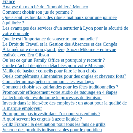
France
Analyse du marché de l’immobilier à Monaco
Comment choisir son jus de pomme ?
Quels sont les bienfaits des rituels matinaux pour une journée
équilibrée ?
Les avantages des services d’un serrurier à Lyon pour la sécurité de
votre domicile
Quelle est l’importance de souscrire une mutuelle ?
Le Droit du Travail et la Gestion des Absences et des Congés
À la mémoire de mon grand-père, Shozo Mikame » entrevue
réalisée avec Eru Gibson
Qu’est ce qu’un Family Office et pourquoi y recourir ?
Guide d’achat de pièces détachées pour votre Mustang
Maillot de basket : conseils pour faire le bon choix
Quels compléments alimentaires pour des ongles et cheveux forts?
Contacter un magnétiseur humour : les avantages
Comment choisir ses guirlandes pour les fêtes traditionnelles ?
Promouvoir efficacement votre studio de tatouage en 4 étapes
La technologie révolutionne le processus de livraison
Investir dans le bien-être des employés : un atout pour la qualité de
la marque employeur
Pourquoi ne pas investir dans l’or pour vos enfants ?
A quoi servent les engrais à azote liquide ?
Grillz France : la destination pour tous les fans de grillz
Velcro : des produits indispensables pour le quotidien