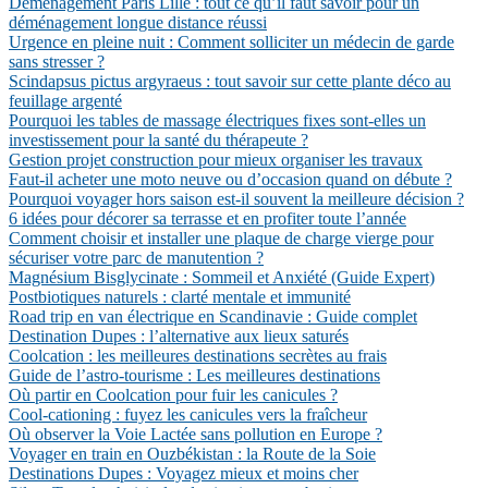
Déménagement Paris Lille : tout ce qu’il faut savoir pour un
déménagement longue distance réussi
Urgence en pleine nuit : Comment solliciter un médecin de garde
sans stresser ?
Scindapsus pictus argyraeus : tout savoir sur cette plante déco au
feuillage argenté
Pourquoi les tables de massage électriques fixes sont-elles un
investissement pour la santé du thérapeute ?
Gestion projet construction pour mieux organiser les travaux
Faut-il acheter une moto neuve ou d’occasion quand on débute ?
Pourquoi voyager hors saison est-il souvent la meilleure décision ?
6 idées pour décorer sa terrasse et en profiter toute l’année
Comment choisir et installer une plaque de charge vierge pour
sécuriser votre parc de manutention ?
Magnésium Bisglycinate : Sommeil et Anxiété (Guide Expert)
Postbiotiques naturels : clarté mentale et immunité
Road trip en van électrique en Scandinavie : Guide complet
Destination Dupes : l’alternative aux lieux saturés
Coolcation : les meilleures destinations secrètes au frais
Guide de l’astro-tourisme : Les meilleures destinations
Où partir en Coolcation pour fuir les canicules ?
Cool-cationing : fuyez les canicules vers la fraîcheur
Où observer la Voie Lactée sans pollution en Europe ?
Voyager en train en Ouzbékistan : la Route de la Soie
Destinations Dupes : Voyagez mieux et moins cher