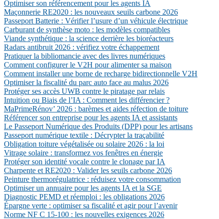
Optimiser son référencement pour les agents IA
Maçonnerie RE2020 : les nouveaux seuils carbone 2026
Passeport Batterie : Vérifier l’usure d’un véhicule électrique
Carburant de synthèse moto : les modèles compatibles
Viande synthétique : la science derrière les bioréacteurs
Radars antibruit 2026 : vérifiez votre échappement
Pratiquer la bibliomancie avec des livres numériques
Comment configurer le V2H pour alimenter sa maison
Comment installer une borne de recharge bidirectionnelle V2H
Optimiser la fiscalité du parc auto face au malus 2026
Protéger ses accès UWB contre le piratage par relais
Intuition ou Biais de l’IA : Comment les différencier ?
MaPrimeRénov’ 2026 : barèmes et aides réfection de toiture
Référencer son entreprise pour les agents IA et assistants
Le Passeport Numérique des Produits (DPP) pour les artisans
Passeport numérique textile : Décrypter la traçabilité
Obligation toiture végétalisée ou solaire 2026 : la loi
Vitrage solaire : transformez vos fenêtres en énergie
Protéger son identité vocale contre le clonage par IA
Charpente et RE2020 : Valider les seuils carbone 2026
Peinture thermorégulatrice : réduisez votre consommation
Optimiser un annuaire pour les agents IA et la SGE
Diagnostic PEMD et réemploi : les obligations 2026
Épargne verte : optimiser sa fiscalité et agir pour l’avenir
Norme NF C 15-100 : les nouvelles exigences 2026