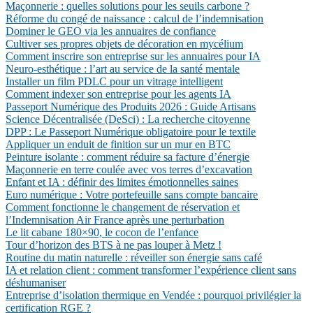
Maçonnerie : quelles solutions pour les seuils carbone ?
Réforme du congé de naissance : calcul de l’indemnisation
Dominer le GEO via les annuaires de confiance
Cultiver ses propres objets de décoration en mycélium
Comment inscrire son entreprise sur les annuaires pour IA
Neuro-esthétique : l’art au service de la santé mentale
Installer un film PDLC pour un vitrage intelligent
Comment indexer son entreprise pour les agents IA
Passeport Numérique des Produits 2026 : Guide Artisans
Science Décentralisée (DeSci) : La recherche citoyenne
DPP : Le Passeport Numérique obligatoire pour le textile
Appliquer un enduit de finition sur un mur en BTC
Peinture isolante : comment réduire sa facture d’énergie
Maçonnerie en terre coulée avec vos terres d’excavation
Enfant et IA : définir des limites émotionnelles saines
Euro numérique : Votre portefeuille sans compte bancaire
Comment fonctionne le changement de réservation et
l’Indemnisation Air France après une perturbation
Le lit cabane 180×90, le cocon de l’enfance
Tour d’horizon des BTS à ne pas louper à Metz !
Routine du matin naturelle : réveiller son énergie sans café
IA et relation client : comment transformer l’expérience client sans
déshumaniser
Entreprise d’isolation thermique en Vendée : pourquoi privilégier la
certification RGE ?