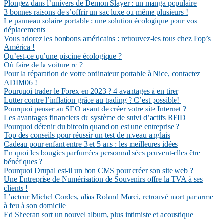
Plongez dans l’univers de Demon Slayer : un manga populaire
3 bonnes raisons de s’offrir un sac luxe ou même plusieurs !
Le panneau solaire portable : une solution écologique pour vos
déplacements
Vous adorez les bonbons américains : retrouvez-les tous chez Pop’s
América !
Qu’est-ce qu’une piscine écologique ?
Où faire de la voiture rc ?
Pour la réparation de votre ordinateur portable à Nice, contactez
ADIM06 !
Pourquoi trader le Forex en 2023 ? 4 avantages à en tirer
Lutter contre l’inflation grâce au trading ? C’est possible!
Pourquoi penser au SEO avant de créer votre site Internet ?
Les avantages financiers du système de suivi d’actifs RFID
Pourquoi détenir du bitcoin quand on est une entreprise ?
Top des conseils pour réussir un test de niveau anglais
Cadeau pour enfant entre 3 et 5 ans : les meilleures idées
En quoi les bougies parfumées personnalisées peuvent-elles être
bénéfiques ?
Pourquoi Drupal est-il un bon CMS pour créer son site web ?
Une Entreprise de Numérisation de Souvenirs offre la TVA à ses
clients !
L’acteur Michel Cordes, alias Roland Marci, retrouvé mort par arme
à feu à son domicile
Ed Sheeran sort un nouvel album, plus intimiste et acoustique