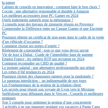
la nature
Cabinet de conseils en innovation : comment faire le bon choix ?
Cocote : une alternative responsable et durable à Amazon
Les meilleurs accessoires pour PC Gamer en 2024
Quels traitements naturels pour la ménopause ?
3 conseils pour des travaux de zinguerie réussis en Provence
Comprendre la Différence entre un Casque Gamer et une Enceinte
PC
Pourquoi obtenir un certificat de non-gage dans le cadre de la vente
d’un véhicule d’occasion ?
Comment choisir ses portes d’entrée ?
Règlement de copropriété : tout ce que vous devez savoir
Vie de luxe à Dubai : Guide de l’immobilier haut de gamme
Emploi France : les métiers BTP qui recrutent en 2024
Comment reconnaître un CBD de qualité ?
Le portage salarial : une alternative professionnelle qui séduit
Les robes d’été tendances en 2024
Pourquoi choisir des chaussures rangers pour la randonnée ?
Le panneau interdiction : un indispensable de nos jours
Les Fondamentaux de la gestion de la relation client
Les secrets pour réussir son voyage de Lyon vers le Mexique
Spéléologie pour débutants dans le Vercors : Conseils et meilleures
pratiques
Top 5 conseils pour optimiser la gestion d’une conciergerie
3 activités à ne pas manquer pendant vos vacances à Punta Cana