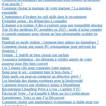
d’un proche ?
Comment choisir la musique de votre mariage ? La question
essentielle
L’importance d’évaluer les soft skills dans le recrutement
Frontalier suisse : les démarches à connaître
Échapper à la routine: 6 îles à explorer pour une tranquillité absolue
Top 10 des meilleurs PC portables en 2025 : guide d’achat complet
4 conseils pratiques pour choisir un bon photographe scolaire en
ligne
Paintball en mode réaliste : comment bien utiliser les fumigènes ?
Comment choisir une souris PC ergonomique pour prévenir les
douleurs ?
Femme : L’intérêt de bien choisir son parfum
Assurance habitation : les éléments à vérifier auprès de votre
assureur pour être bien couvert
Les 5 étapes clés pour construire votre maison
Balai pour le sol : comment faire le bon choix ?
Dans quels cas peut-on contacter un détective privé ?
Les bienfaits des plantes exotiques pour la biodiversité
Comment trouver une résidence senior à Montélimar
Recrutement Chauffeur Privé à Lyon : Carrière VTC
Électricité Verte : J’ai Enquêté 6 Mois sur les Certifications
Européennes, Voici ce que J’ai Découvert
Comment choisir une marketplace économique et fiable pour vos