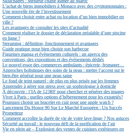
Skillchaires : Meilleur chaise gamer au Maroc
L’achat de biens immobiliers à Monaco avec des cryptomonnaies :
Une nouvelle ère de l’investissement
Comment choisir entre achat ou location d’un bien immobilier en
ville ?
Les avantages de consulter les sites d’actualité
Comment réaliser le dossier de déclaration préalable d’une piscine
en ligne ?
Streaming : définition, fonctionnement et avantages
Guide pratique pour bien choisir son barbecue
Figurines manga et événements culturels : un aperçu des
conventions, des expositions et des événements dédiés
Le nouvel essor des commerces ambulants : épicerie, fromager…
Approches holistiques des soins de la peau : mettre l’accent sur le
bien-être général pour une peau saine
Le fond de teint naturel : de plus en plus prisée par les femmes
Apprendre à gérer son stress avec un sophrologue à domicile
À découvrir : l’IA de 123RF pour chercher et générer des images
Vivre à Paris : quelles options d’hébergement pour les expatriés?
Pourquoi choisir un bracelet en cuir pour une apple watch ?
Lancement Du Honor 90 Sur Le Marché Européen : Un Succès
Prometteur
Comment accroître la durée de vie de votre lave-linge ? Nos astuces
Sécurité au travail : le nouveau défi de la purification de l’air
Vie en plein air – Explosion des ventes de cuisines extérieures en