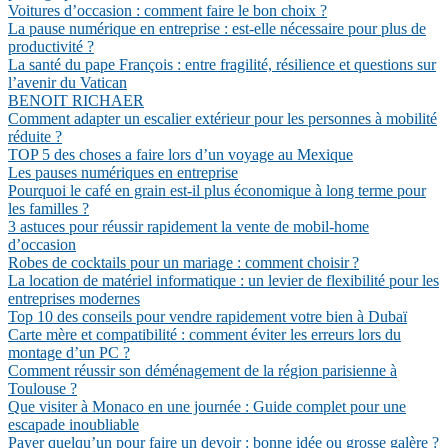
Voitures d’occasion : comment faire le bon choix ?
La pause numérique en entreprise : est-elle nécessaire pour plus de
productivité ?
La santé du pape François : entre fragilité, résilience et questions sur
l’avenir du Vatican
BENOIT RICHAER
Comment adapter un escalier extérieur pour les personnes à mobilité
réduite ?
TOP 5 des choses a faire lors d’un voyage au Mexique
Les pauses numériques en entreprise
Pourquoi le café en grain est-il plus économique à long terme pour
les familles ?
3 astuces pour réussir rapidement la vente de mobil-home
d’occasion
Robes de cocktails pour un mariage : comment choisir ?
La location de matériel informatique : un levier de flexibilité pour les
entreprises modernes
Top 10 des conseils pour vendre rapidement votre bien à Dubaï
Carte mère et compatibilité : comment éviter les erreurs lors du
montage d’un PC ?
Comment réussir son déménagement de la région parisienne à
Toulouse ?
Que visiter à Monaco en une journée : Guide complet pour une
escapade inoubliable
Payer quelqu’un pour faire un devoir : bonne idée ou grosse galère ?