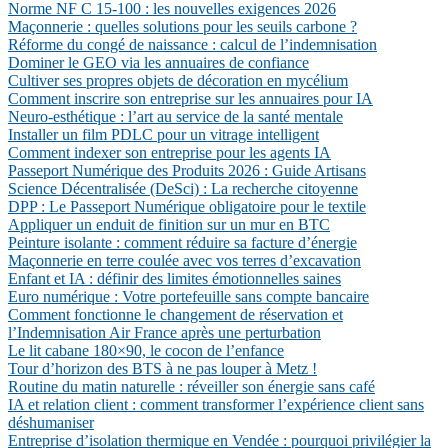
Norme NF C 15-100 : les nouvelles exigences 2026
Maçonnerie : quelles solutions pour les seuils carbone ?
Réforme du congé de naissance : calcul de l’indemnisation
Dominer le GEO via les annuaires de confiance
Cultiver ses propres objets de décoration en mycélium
Comment inscrire son entreprise sur les annuaires pour IA
Neuro-esthétique : l’art au service de la santé mentale
Installer un film PDLC pour un vitrage intelligent
Comment indexer son entreprise pour les agents IA
Passeport Numérique des Produits 2026 : Guide Artisans
Science Décentralisée (DeSci) : La recherche citoyenne
DPP : Le Passeport Numérique obligatoire pour le textile
Appliquer un enduit de finition sur un mur en BTC
Peinture isolante : comment réduire sa facture d’énergie
Maçonnerie en terre coulée avec vos terres d’excavation
Enfant et IA : définir des limites émotionnelles saines
Euro numérique : Votre portefeuille sans compte bancaire
Comment fonctionne le changement de réservation et
l’Indemnisation Air France après une perturbation
Le lit cabane 180×90, le cocon de l’enfance
Tour d’horizon des BTS à ne pas louper à Metz !
Routine du matin naturelle : réveiller son énergie sans café
IA et relation client : comment transformer l’expérience client sans
déshumaniser
Entreprise d’isolation thermique en Vendée : pourquoi privilégier la