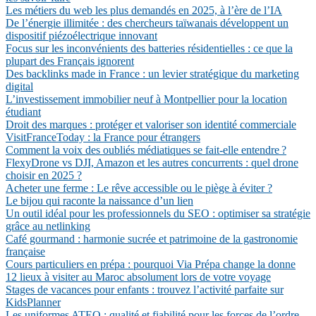
Les métiers du web les plus demandés en 2025, à l’ère de l’IA
De l’énergie illimitée : des chercheurs taïwanais développent un
dispositif piézoélectrique innovant
Focus sur les inconvénients des batteries résidentielles : ce que la
plupart des Français ignorent
Des backlinks made in France : un levier stratégique du marketing
digital
L’investissement immobilier neuf à Montpellier pour la location
étudiant
Droit des marques : protéger et valoriser son identité commerciale
VisitFranceToday : la France pour étrangers
Comment la voix des oubliés médiatiques se fait-elle entendre ?
FlexyDrone vs DJI, Amazon et les autres concurrents : quel drone
choisir en 2025 ?
Acheter une ferme : Le rêve accessible ou le piège à éviter ?
Le bijou qui raconte la naissance d’un lien
Un outil idéal pour les professionnels du SEO : optimiser sa stratégie
grâce au netlinking
Café gourmand : harmonie sucrée et patrimoine de la gastronomie
française
Cours particuliers en prépa : pourquoi Via Prépa change la donne
12 lieux à visiter au Maroc absolument lors de votre voyage
Stages de vacances pour enfants : trouvez l’activité parfaite sur
KidsPlanner
Les uniformes ATEQ : qualité et fiabilité pour les forces de l’ordre