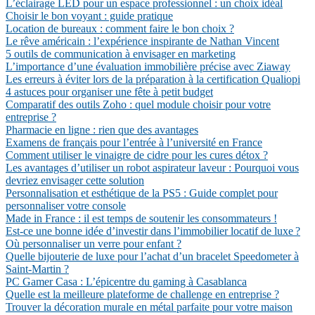
L’éclairage LED pour un espace professionnel : un choix idéal
Choisir le bon voyant : guide pratique
Location de bureaux : comment faire le bon choix ?
Le rêve américain : l’expérience inspirante de Nathan Vincent
5 outils de communication à envisager en marketing
L’importance d’une évaluation immobilière précise avec Ziaway
Les erreurs à éviter lors de la préparation à la certification Qualiopi
4 astuces pour organiser une fête à petit budget
Comparatif des outils Zoho : quel module choisir pour votre
entreprise ?
Pharmacie en ligne : rien que des avantages
Examens de français pour l’entrée à l’université en France
Comment utiliser le vinaigre de cidre pour les cures détox ?
Les avantages d’utiliser un robot aspirateur laveur : Pourquoi vous
devriez envisager cette solution
Personnalisation et esthétique de la PS5 : Guide complet pour
personnaliser votre console
Made in France : il est temps de soutenir les consommateurs !
Est-ce une bonne idée d’investir dans l’immobilier locatif de luxe ?
Où personnaliser un verre pour enfant ?
Quelle bijouterie de luxe pour l’achat d’un bracelet Speedometer à
Saint-Martin ?
PC Gamer Casa : L’épicentre du gaming à Casablanca
Quelle est la meilleure plateforme de challenge en entreprise ?
Trouver la décoration murale en métal parfaite pour votre maison