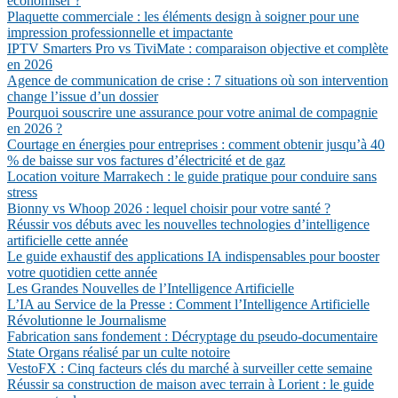
économiser ?
Plaquette commerciale : les éléments design à soigner pour une
impression professionnelle et impactante
IPTV Smarters Pro vs TiviMate : comparaison objective et complète
en 2026
Agence de communication de crise : 7 situations où son intervention
change l’issue d’un dossier
Pourquoi souscrire une assurance pour votre animal de compagnie
en 2026 ?
Courtage en énergies pour entreprises : comment obtenir jusqu’à 40
% de baisse sur vos factures d’électricité et de gaz
Location voiture Marrakech : le guide pratique pour conduire sans
stress
Bionny vs Whoop 2026 : lequel choisir pour votre santé ?
Réussir vos débuts avec les nouvelles technologies d’intelligence
artificielle cette année
Le guide exhaustif des applications IA indispensables pour booster
votre quotidien cette année
Les Grandes Nouvelles de l’Intelligence Artificielle
L’IA au Service de la Presse : Comment l’Intelligence Artificielle
Révolutionne le Journalisme
Fabrication sans fondement : Décryptage du pseudo-documentaire
State Organs réalisé par un culte notoire
VestoFX : Cinq facteurs clés du marché à surveiller cette semaine
Réussir sa construction de maison avec terrain à Lorient : le guide