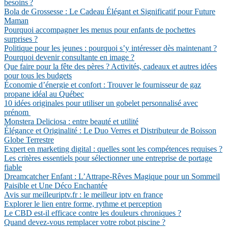
besoins ?
Bola de Grossesse : Le Cadeau Élégant et Significatif pour Future
Maman
Pourquoi accompagner les menus pour enfants de pochettes
surprises ?
Politique pour les jeunes : pourquoi s’y intéresser dès maintenant ?
Pourquoi devenir consultante en image ?
Que faire pour la fête des pères ? Activités, cadeaux et autres idées
pour tous les budgets
Économie d’énergie et confort : Trouver le fournisseur de gaz
propane idéal au Québec
10 idées originales pour utiliser un gobelet personnalisé avec
prénom
Monstera Deliciosa : entre beauté et utilité
Élégance et Originalité : Le Duo Verres et Distributeur de Boisson
Globe Terrestre
Expert en marketing digital : quelles sont les compétences requises ?
Les critères essentiels pour sélectionner une entreprise de portage
fiable
Dreamcatcher Enfant : L’Attrape-Rêves Magique pour un Sommeil
Paisible et Une Déco Enchantée
Avis sur meilleuriptv.fr : le meilleur iptv en france
Explorer le lien entre forme, rythme et perception
Le CBD est-il efficace contre les douleurs chroniques ?
Quand devez-vous remplacer votre robot piscine ?