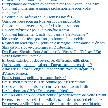
L’importance de trouver les bonnes pièces pour votre Lada Niva
Comment choisir une assurance professionnelle pour votre
entreprise ?
Calculer le sous-réseau : quels sont les intérêts ?
Quelques idées pour un Noël en couple inoubliable
Contacter un intervenant sportif : les bonnes raisons
Collecte médicale : pour un bien-être mental
Comment Intégrer les Qamis noir dans la Vie Moderne ?
Idées cadeau de fêtes pour un passionné d’automobile
Réaliser un road trip de 8 jours en Allemagne : préparation et étapes
Shavkat Mirziyoyev: réformes en Ouzbékistan
Des Étapes Simples Pour Améliorer La Vitesse Et l’Efficacité De
Votre Ordinateur Portable
Embouts extérieurs : découvrez ses différentes utilisations
Quels avantages du digital pour l’organisation de mariage ?
Armes des Héros : Plongée Émotionnelle avec les Répliques
d’Armes Mangas
Professionnel : quelle imprimante choisir ?
Les 10 meilleurs conseils de couture pour les débutants
Les essentiels pour cuisiner et manger vos repas au jardin
Les bonbons au CBD : Découverte et bienfaits
Les Clés du Choix de Jouets pour l’Épanouissement de Votre Enfant
Externaliser son secrétariat médical : gains de temps et d’efficacité
Découvrez la ville éblouissante de culture, de cuisine et d’histoire