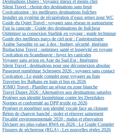
Destinations Dupes : Voyagez mieux et moins cher
Silent Travel : choisir des destinations sans bruit
Coolcationing : les meilleures destinations fraîches
Installer un système de récupération d’eaux grises pour WC
Guide du Quiet Travel : voyager sans réseau ni surtourisme
Fuir la canicule : Guide des destinations de fraîcheur
Optimiser sa connexion Starlink en voyage : guide technique
Guide des meilleurs parcs de ciel noir : l’astrotourisme
Arabie Saoudite en sac à dos : budget, sécurité, itinéraire
Biohacking Travel : optimisez santé et longévité en voyage
Coolcation en Scandinavie : fuyez les canicules
Voyager sans avion en Asie du Sud-Est : Itinéraires
Silent Travel : destinations pour une déconnexion absolue
Passeport numérique Schengen 2026 : voyagez sans contact
Coolcation : Le guide complet pour voyager au frais
Traverser les Balkans en train et bus en 2026
JOMO Travel : Planifier un séjour en zone blanche
Travel Dupes 2026 : Alternatives aux destinations saturées
Protéger son identité biométrique contre les Deepfakes
Normes et conformité au DPP textile en 2026
Protéger et monétiser son identité vocale face au clonage
Béton de chanvre banché : isoler et rénover sainement
Fiscalité environnementale 2026 : malus et rénovation
Déclarer ses plus-values RWA en 2026 : Le Guide Complet
Fissures de sécheresse (RGA) : Les nouvelles règles 2026