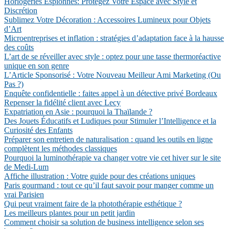
Horlogeries Espionnes: Protégez Votre Espace avec Style et
Discrétion
Sublimez Votre Décoration : Accessoires Lumineux pour Objets
d’Art
Microentreprises et inflation : stratégies d’adaptation face à la hausse
des coûts
L’art de se réveiller avec style : optez pour une tasse thermoréactive
unique en son genre
L’Article Sponsorisé : Votre Nouveau Meilleur Ami Marketing (Ou
Pas ?)
Enquête confidentielle : faites appel à un détective privé Bordeaux
Repenser la fidélité client avec Lecy
Expatriation en Asie : pourquoi la Thaïlande ?
Des Jouets Éducatifs et Ludiques pour Stimuler l’Intelligence et la
Curiosité des Enfants
Préparer son entretien de naturalisation : quand les outils en ligne
complètent les méthodes classiques
Pourquoi la luminothérapie va changer votre vie cet hiver sur le site
de Medi-Lum
Affiche illustration : Votre guide pour des créations uniques
Paris gourmand : tout ce qu’il faut savoir pour manger comme un
vrai Parisien
Qui peut vraiment faire de la photothérapie esthétique ?
Les meilleurs plantes pour un petit jardin
Comment choisir sa solution de business intelligence selon ses