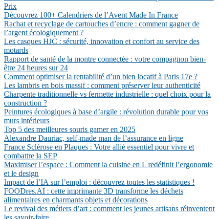
Prix
Découvrez 100+ Calendriers de l’Avent Made In France
Rachat et recyclage de cartouches d’encre : comment gagner de
l’argent écologiquement ?
Les casques HJC : sécurité, innovation et confort au service des
motards
Rapport de santé de la montre connectée : votre compagnon bien-
être 24 heures sur 24
Comment optimiser la rentabilité d’un bien locatif à Paris 17e ?
Les lambris en bois massif : comment préserver leur authenticité
Charpente traditionnelle vs fermette industrielle : quel choix pour la
construction ?
Peintures écologiques à base d’argile : révolution durable pour vos
murs intérieurs
Top 5 des meilleures souris gamer en 2025
Alexandre Dauriac, self-made man de l’assurance en ligne
France Sclérose en Plaques : Votre allié essentiel pour vivre et
combattre la SEP
Maximiser l’espace : Comment la cuisine en L redéfinit l’ergonomie
et le design
Impact de l’IA sur l’emploi : découvrez toutes les statistiques !
FOODres.AI : cette imprimante 3D transforme les déchets
alimentaires en charmants objets et décorations
Le revival des métiers d’art : comment les jeunes artisans réinventent
les savoir-faire