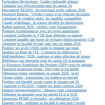
Facturation électronique : Guide conformité artisans
Optimiser son référencement pour les agents IA
Maçonnerie RE2020 : les nouveaux seuils carbone 2026
Passeport Batterie : Vérifier l’usure d’un véhicule électrique
Carburant de synthèse moto : les modèles compatibles
Viande synthétique : la science derrière les bioréacteurs
Radars antibruit 2026 : vérifiez votre échappement
Pratiquer la bibliomancie avec des livres numériques
Comment configurer le V2H pour alimenter sa maison
Comment installer une borne de recharge bidirectionnelle V2H
Optimiser la fiscalité du parc auto face au malus 2026
Protéger ses accès UWB contre le piratage par relais
Intuition ou Biais de l’IA : Comment les différencier ?
MaPrimeRénov’ 2026 : barèmes et aides réfection de toiture
Référencer son entreprise pour les agents IA et assistants
Le Passeport Numérique des Produits (DPP) pour les artisans
Passeport numérique textile : Décrypter la traçabilité
Obligation toiture végétalisée ou solaire 2026 : la loi
Vitrage solaire : transformez vos fenêtres en énergie
Protéger son identité vocale contre le clonage par IA
Charpente et RE2020 : Valider les seuils carbone 2026
Peinture thermorégulatrice : réduisez votre consommation
Optimiser un annuaire pour les agents IA et la SGE
Diagnostic PEMD et réemploi : les obligations 2026
Épargne verte : optimiser sa fiscalité et agir pour l’avenir