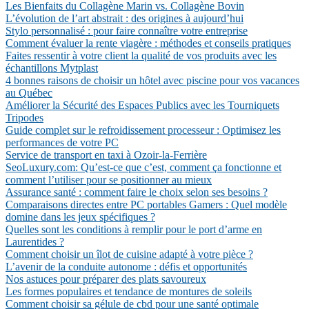
Les Bienfaits du Collagène Marin vs. Collagène Bovin
L’évolution de l’art abstrait : des origines à aujourd’hui
Stylo personnalisé : pour faire connaître votre entreprise
Comment évaluer la rente viagère : méthodes et conseils pratiques
Faites ressentir à votre client la qualité de vos produits avec les
échantillons Mytplast
4 bonnes raisons de choisir un hôtel avec piscine pour vos vacances
au Québec
Améliorer la Sécurité des Espaces Publics avec les Tourniquets
Tripodes
Guide complet sur le refroidissement processeur : Optimisez les
performances de votre PC
Service de transport en taxi à Ozoir-la-Ferrière
SeoLuxury.com: Qu’est-ce que c’est, comment ça fonctionne et
comment l’utiliser pour se positionner au mieux
Assurance santé : comment faire le choix selon ses besoins ?
Comparaisons directes entre PC portables Gamers : Quel modèle
domine dans les jeux spécifiques ?
Quelles sont les conditions à remplir pour le port d’arme en
Laurentides ?
Comment choisir un îlot de cuisine adapté à votre pièce ?
L’avenir de la conduite autonome : défis et opportunités
Nos astuces pour préparer des plats savoureux
Les formes populaires et tendance de montures de soleils
Comment choisir sa gélule de cbd pour une santé optimale