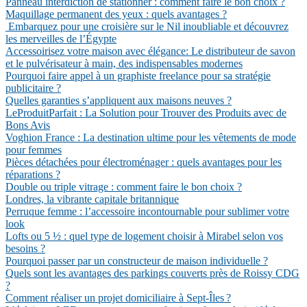
Panneau interdiction de stationner : comment faire le bon choix ?
Maquillage permanent des yeux : quels avantages ?
Embarquez pour une croisière sur le Nil inoubliable et découvrez
les merveilles de l’Égypte
Accessoirisez votre maison avec élégance: Le distributeur de savon
et le pulvérisateur à main, des indispensables modernes
Pourquoi faire appel à un graphiste freelance pour sa stratégie
publicitaire ?
Quelles garanties s’appliquent aux maisons neuves ?
LeProduitParfait : La Solution pour Trouver des Produits avec de
Bons Avis
Voghion France : La destination ultime pour les vêtements de mode
pour femmes
Pièces détachées pour électroménager : quels avantages pour les
réparations ?
Double ou triple vitrage : comment faire le bon choix ?
Londres, la vibrante capitale britannique
Perruque femme : l’accessoire incontournable pour sublimer votre
look
Lofts ou 5 ½ : quel type de logement choisir à Mirabel selon vos
besoins ?
Pourquoi passer par un constructeur de maison individuelle ?
Quels sont les avantages des parkings couverts près de Roissy CDG
?
Comment réaliser un projet domiciliaire à Sept-Îles ?