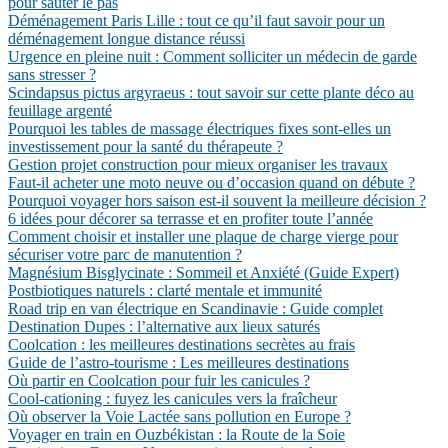
pour sauter le pas
Déménagement Paris Lille : tout ce qu’il faut savoir pour un
déménagement longue distance réussi
Urgence en pleine nuit : Comment solliciter un médecin de garde
sans stresser ?
Scindapsus pictus argyraeus : tout savoir sur cette plante déco au
feuillage argenté
Pourquoi les tables de massage électriques fixes sont-elles un
investissement pour la santé du thérapeute ?
Gestion projet construction pour mieux organiser les travaux
Faut-il acheter une moto neuve ou d’occasion quand on débute ?
Pourquoi voyager hors saison est-il souvent la meilleure décision ?
6 idées pour décorer sa terrasse et en profiter toute l’année
Comment choisir et installer une plaque de charge vierge pour
sécuriser votre parc de manutention ?
Magnésium Bisglycinate : Sommeil et Anxiété (Guide Expert)
Postbiotiques naturels : clarté mentale et immunité
Road trip en van électrique en Scandinavie : Guide complet
Destination Dupes : l’alternative aux lieux saturés
Coolcation : les meilleures destinations secrètes au frais
Guide de l’astro-tourisme : Les meilleures destinations
Où partir en Coolcation pour fuir les canicules ?
Cool-cationing : fuyez les canicules vers la fraîcheur
Où observer la Voie Lactée sans pollution en Europe ?
Voyager en train en Ouzbékistan : la Route de la Soie