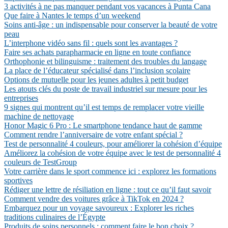
3 activités à ne pas manquer pendant vos vacances à Punta Cana
Que faire à Nantes le temps d’un weekend
Soins anti-âge : un indispensable pour conserver la beauté de votre
peau
L’interphone vidéo sans fil : quels sont les avantages ?
Faire ses achats parapharmacie en ligne en toute confiance
Orthophonie et bilinguisme : traitement des troubles du langage
La place de l’éducateur spécialisé dans l’inclusion scolaire
Options de mutuelle pour les jeunes adultes à petit budget
Les atouts clés du poste de travail industriel sur mesure pour les
entreprises
9 signes qui montrent qu’il est temps de remplacer votre vieille
machine de nettoyage
Honor Magic 6 Pro : Le smartphone tendance haut de gamme
Comment rendre l’anniversaire de votre enfant spécial ?
Test de personnalité 4 couleurs, pour améliorer la cohésion d’équipe
Améliorez la cohésion de votre équipe avec le test de personnalité 4
couleurs de TestGroup
Votre carrière dans le sport commence ici : explorez les formations
sportives
Rédiger une lettre de résiliation en ligne : tout ce qu’il faut savoir
Comment vendre des voitures grâce à TikTok en 2024 ?
Embarquez pour un voyage savoureux : Explorer les riches
traditions culinaires de l’Égypte
Produits de soins personnels : comment faire le bon choix ?