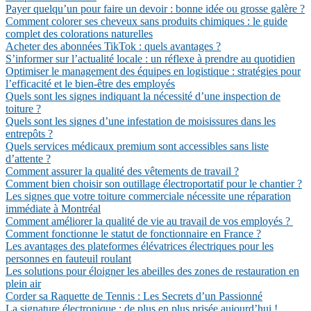
Payer quelqu’un pour faire un devoir : bonne idée ou grosse galère ?
Comment colorer ses cheveux sans produits chimiques : le guide
complet des colorations naturelles
Acheter des abonnées TikTok : quels avantages ?
S’informer sur l’actualité locale : un réflexe à prendre au quotidien
Optimiser le management des équipes en logistique : stratégies pour
l’efficacité et le bien-être des employés
Quels sont les signes indiquant la nécessité d’une inspection de
toiture ?
Quels sont les signes d’une infestation de moisissures dans les
entrepôts ?
Quels services médicaux premium sont accessibles sans liste
d’attente ?
Comment assurer la qualité des vêtements de travail ?
Comment bien choisir son outillage électroportatif pour le chantier ?
Les signes que votre toiture commerciale nécessite une réparation
immédiate à Montréal
Comment améliorer la qualité de vie au travail de vos employés ?
Comment fonctionne le statut de fonctionnaire en France ?
Les avantages des plateformes élévatrices électriques pour les
personnes en fauteuil roulant
Les solutions pour éloigner les abeilles des zones de restauration en
plein air
Corder sa Raquette de Tennis : Les Secrets d’un Passionné
La signature électronique : de plus en plus prisée aujourd’hui !