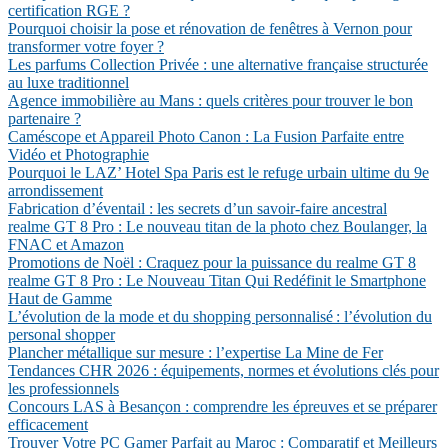
certification RGE ?
Pourquoi choisir la pose et rénovation de fenêtres à Vernon pour
transformer votre foyer ?
Les parfums Collection Privée : une alternative française structurée
au luxe traditionnel
Agence immobilière au Mans : quels critères pour trouver le bon
partenaire ?
Caméscope et Appareil Photo Canon : La Fusion Parfaite entre
Vidéo et Photographie
Pourquoi le LAZ’ Hotel Spa Paris est le refuge urbain ultime du 9e
arrondissement
Fabrication d’éventail : les secrets d’un savoir-faire ancestral
realme GT 8 Pro : Le nouveau titan de la photo chez Boulanger, la
FNAC et Amazon
Promotions de Noël : Craquez pour la puissance du realme GT 8
realme GT 8 Pro : Le Nouveau Titan Qui Redéfinit le Smartphone
Haut de Gamme
L’évolution de la mode et du shopping personnalisé : l’évolution du
personal shopper
Plancher métallique sur mesure : l’expertise La Mine de Fer
Tendances CHR 2026 : équipements, normes et évolutions clés pour
les professionnels
Concours LAS à Besançon : comprendre les épreuves et se préparer
efficacement
Trouver Votre PC Gamer Parfait au Maroc : Comparatif et Meilleurs