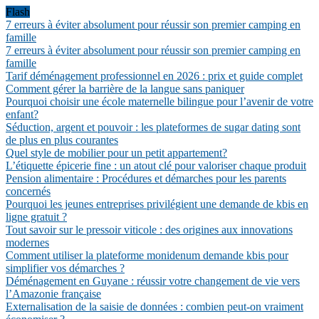
Flash
7 erreurs à éviter absolument pour réussir son premier camping en
famille
7 erreurs à éviter absolument pour réussir son premier camping en
famille
Tarif déménagement professionnel en 2026 : prix et guide complet
Comment gérer la barrière de la langue sans paniquer
Pourquoi choisir une école maternelle bilingue pour l’avenir de votre
enfant?
Séduction, argent et pouvoir : les plateformes de sugar dating sont
de plus en plus courantes
Quel style de mobilier pour un petit appartement?
L’étiquette épicerie fine : un atout clé pour valoriser chaque produit
Pension alimentaire : Procédures et démarches pour les parents
concernés
Pourquoi les jeunes entreprises privilégient une demande de kbis en
ligne gratuit ?
Tout savoir sur le pressoir viticole : des origines aux innovations
modernes
Comment utiliser la plateforme monidenum demande kbis pour
simplifier vos démarches ?
Déménagement en Guyane : réussir votre changement de vie vers
l’Amazonie française
Externalisation de la saisie de données : combien peut-on vraiment