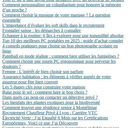
Comment personnaliser un columbarium pour honorer la mémoire
d’un proche ?
Comment choisir la musique de votre mariage ? La question
essentielle
L’importance d’évaluer les soft skills dans le recrutement
Frontalier suisse : les démarches à connaître
Échapper à la routine: 6 îles à explorer pour une tranquillité absolue
Top 10 des meilleurs PC portables en 2025 : guide d’achat complet
4 conseils pratiques pour choisir un bon photographe scolaire en
ligne
Paintball en mode réaliste : comment bien utiliser les fumigènes ?
Comment choisir une souris PC ergonomique pour prévenir les
douleurs ?
Femme : L’intérêt de bien choisir son parfum
Assurance habitation : les éléments à vérifier auprès de votre
assureur pour être bien couvert
Les 5 étapes clés pour construire votre maison
Balai pour le sol : comment faire le bon choix ?
Dans quels cas peut-on contacter un détective privé ?
Les bienfaits des plantes exotiques pour la biodiversité
Comment trouver une résidence senior à Montélimar
Recrutement Chauffeur Privé à Lyon : Carrière VTC
Électricité Verte : J’ai Enquêté 6 Mois sur les Certifications
Européennes, Voici ce que J’ai Découvert