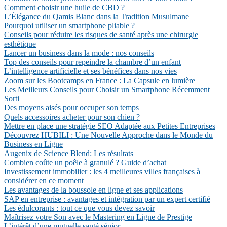
Comment choisir une huile de CBD ?
L’Élégance du Qamis Blanc dans la Tradition Musulmane
Pourquoi utiliser un smartphone pliable ?
Conseils pour réduire les risques de santé après une chirurgie
esthétique
Lancer un business dans la mode : nos conseils
Top des conseils pour repeindre la chambre d’un enfant
L’intelligence artificielle et ses bénéfices dans nos vies
Zoom sur les Bootcamps en France : La Capsule en lumière
Les Meilleurs Conseils pour Choisir un Smartphone Récemment
Sorti
Des moyens aisés pour occuper son temps
Quels accessoires acheter pour son chien ?
Mettre en place une stratégie SEO Adaptée aux Petites Entreprises
Découvrez HUBILI : Une Nouvelle Approche dans le Monde du
Business en Ligne
Augenix de Science Blend: Les résultats
Combien coûte un poêle à granulé ? Guide d’achat
Investissement immobilier : les 4 meilleures villes françaises à
considérer en ce moment
Les avantages de la boussole en ligne et ses applications
SAP en entreprise : avantages et intégration par un expert certifié
Les édulcorants : tout ce que vous devez savoir
Maîtrisez votre Son avec le Mastering en Ligne de Prestige
L’intérêt d’une mutuelle santé sénior