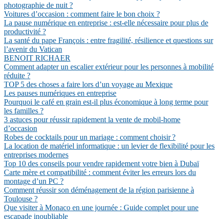
photographie de nuit ?
Voitures d’occasion : comment faire le bon choix ?
La pause numérique en entreprise : est-elle nécessaire pour plus de
productivité ?
La santé du pape François : entre fragilité, résilience et questions sur
l’avenir du Vatican
BENOIT RICHAER
Comment adapter un escalier extérieur pour les personnes à mobilité
réduite ?
TOP 5 des choses a faire lors d’un voyage au Mexique
Les pauses numériques en entreprise
Pourquoi le café en grain est-il plus économique à long terme pour
les familles ?
3 astuces pour réussir rapidement la vente de mobil-home
d’occasion
Robes de cocktails pour un mariage : comment choisir ?
La location de matériel informatique : un levier de flexibilité pour les
entreprises modernes
Top 10 des conseils pour vendre rapidement votre bien à Dubaï
Carte mère et compatibilité : comment éviter les erreurs lors du
montage d’un PC ?
Comment réussir son déménagement de la région parisienne à
Toulouse ?
Que visiter à Monaco en une journée : Guide complet pour une
escapade inoubliable