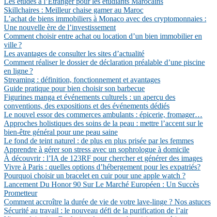
Les études à l’Étranger pour les étudiants Marocains
Skillchaires : Meilleur chaise gamer au Maroc
L’achat de biens immobiliers à Monaco avec des cryptomonnaies :
Une nouvelle ère de l’investissement
Comment choisir entre achat ou location d’un bien immobilier en
ville ?
Les avantages de consulter les sites d’actualité
Comment réaliser le dossier de déclaration préalable d’une piscine
en ligne ?
Streaming : définition, fonctionnement et avantages
Guide pratique pour bien choisir son barbecue
Figurines manga et événements culturels : un aperçu des
conventions, des expositions et des événements dédiés
Le nouvel essor des commerces ambulants : épicerie, fromager…
Approches holistiques des soins de la peau : mettre l’accent sur le
bien-être général pour une peau saine
Le fond de teint naturel : de plus en plus prisée par les femmes
Apprendre à gérer son stress avec un sophrologue à domicile
À découvrir : l’IA de 123RF pour chercher et générer des images
Vivre à Paris : quelles options d’hébergement pour les expatriés?
Pourquoi choisir un bracelet en cuir pour une apple watch ?
Lancement Du Honor 90 Sur Le Marché Européen : Un Succès
Prometteur
Comment accroître la durée de vie de votre lave-linge ? Nos astuces
Sécurité au travail : le nouveau défi de la purification de l’air