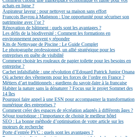
Comment choisir une marketplace économique et fiable pour vos
achats en ligne ?
Aspirateur laveur : pour nettoyer sa maison sans effort
François Bayrou à Matignon : Une opportunité pour sécuriser son
patrimoine avec l’or ?
Rénovation de bâtiment : quels sont les avantages ?
Les défis de la biodiversité : Comment les formations en
environnement peuvent y répondre
Kits de Nettoyage de Piscine : Le Guide Complet
Le photographe professionnel, un allié stratégique pour les
entreprises en quête de visibilité
Comment choisir les rouleaux de papier toilette pour les besoins en
entreprise ?
Cachet infalsifiable : une révolution d’Edouard Patrick Junior Onana
Où acheter des vêtements pour les forces de l’ordre en France ?
Métiers d’art traditionnels : gardiens du savoir-faire à la française
Habiter la nature sans la dénaturer ? Focus sur le projet Sommet des
14 îles
Pourquoi faire appel à une ESN pour accompagner la transformation
numérique des entreprises ?
Comment créer des espaces de récréation adaptés à différents âges ?
Séjour touristique : l’importance de choisir le meilleur hôtel
SEO : La bonne méthode d’optimisation de votre article sur les
moteurs de recherche
Porte d’entrée PVC : quels sont les avantages ?