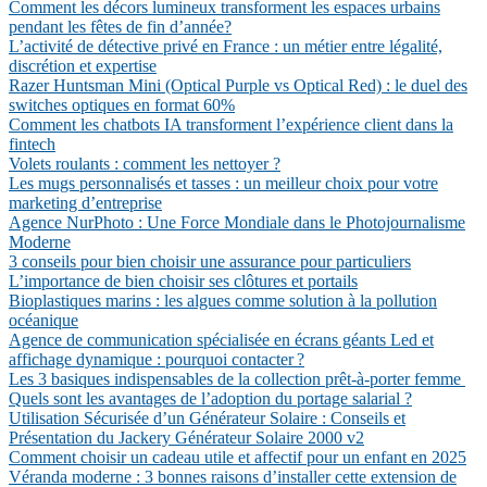
Comment les décors lumineux transforment les espaces urbains
pendant les fêtes de fin d’année?
L’activité de détective privé en France : un métier entre légalité,
discrétion et expertise
Razer Huntsman Mini (Optical Purple vs Optical Red) : le duel des
switches optiques en format 60%
Comment les chatbots IA transforment l’expérience client dans la
fintech
Volets roulants : comment les nettoyer ?
Les mugs personnalisés et tasses : un meilleur choix pour votre
marketing d’entreprise
Agence NurPhoto : Une Force Mondiale dans le Photojournalisme
Moderne
3 conseils pour bien choisir une assurance pour particuliers
L’importance de bien choisir ses clôtures et portails
Bioplastiques marins : les algues comme solution à la pollution
océanique
Agence de communication spécialisée en écrans géants Led et
affichage dynamique : pourquoi contacter ?
Les 3 basiques indispensables de la collection prêt-à-porter femme
Quels sont les avantages de l’adoption du portage salarial ?
Utilisation Sécurisée d’un Générateur Solaire : Conseils et
Présentation du Jackery Générateur Solaire 2000 v2
Comment choisir un cadeau utile et affectif pour un enfant en 2025
Véranda moderne : 3 bonnes raisons d’installer cette extension de