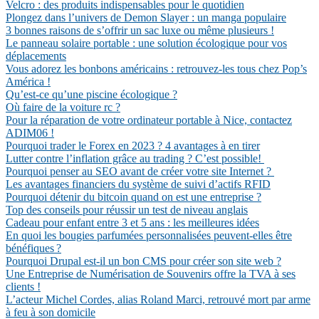
Velcro : des produits indispensables pour le quotidien
Plongez dans l’univers de Demon Slayer : un manga populaire
3 bonnes raisons de s’offrir un sac luxe ou même plusieurs !
Le panneau solaire portable : une solution écologique pour vos
déplacements
Vous adorez les bonbons américains : retrouvez-les tous chez Pop’s
América !
Qu’est-ce qu’une piscine écologique ?
Où faire de la voiture rc ?
Pour la réparation de votre ordinateur portable à Nice, contactez
ADIM06 !
Pourquoi trader le Forex en 2023 ? 4 avantages à en tirer
Lutter contre l’inflation grâce au trading ? C’est possible!
Pourquoi penser au SEO avant de créer votre site Internet ?
Les avantages financiers du système de suivi d’actifs RFID
Pourquoi détenir du bitcoin quand on est une entreprise ?
Top des conseils pour réussir un test de niveau anglais
Cadeau pour enfant entre 3 et 5 ans : les meilleures idées
En quoi les bougies parfumées personnalisées peuvent-elles être
bénéfiques ?
Pourquoi Drupal est-il un bon CMS pour créer son site web ?
Une Entreprise de Numérisation de Souvenirs offre la TVA à ses
clients !
L’acteur Michel Cordes, alias Roland Marci, retrouvé mort par arme
à feu à son domicile