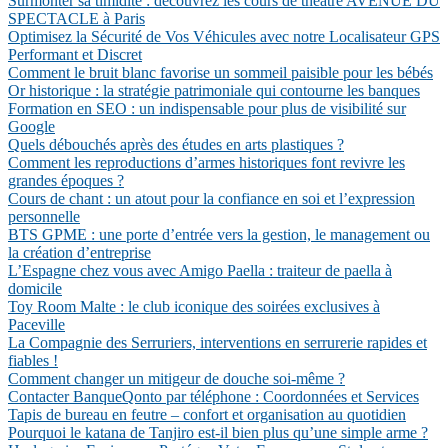
Surmonter sa timidité : découvrez les cours de théâtre AVENUE DU
SPECTACLE à Paris
Optimisez la Sécurité de Vos Véhicules avec notre Localisateur GPS
Performant et Discret
Comment le bruit blanc favorise un sommeil paisible pour les bébés
Or historique : la stratégie patrimoniale qui contourne les banques
Formation en SEO : un indispensable pour plus de visibilité sur
Google
Quels débouchés après des études en arts plastiques ?
Comment les reproductions d’armes historiques font revivre les
grandes époques ?
Cours de chant : un atout pour la confiance en soi et l’expression
personnelle
BTS GPME : une porte d’entrée vers la gestion, le management ou
la création d’entreprise
L’Espagne chez vous avec Amigo Paella : traiteur de paella à
domicile
Toy Room Malte : le club iconique des soirées exclusives à
Paceville
La Compagnie des Serruriers, interventions en serrurerie rapides et
fiables !
Comment changer un mitigeur de douche soi-même ?
Contacter BanqueQonto par téléphone : Coordonnées et Services
Tapis de bureau en feutre – confort et organisation au quotidien
Pourquoi le katana de Tanjiro est-il bien plus qu’une simple arme ?