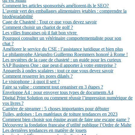
qu’est Milan
Comment les articles sponsorisés améliorent-ils le SEO?
L’avenir vert des emballages alimentaires jetables : comprendre la
biodégradabilité
Cage de Chasteté : Tout ce que vous devez savoir
Comment choisir un chariot de golf ?
Les villes françaises où il fait bon vivre
Pourquoi consulter un vétérinaire comportementaliste pour son
chat ?
Améliorer le service du CSE : l’assistance juridique et bien plus
Le philantrophe Alejandro Guillermo Roemmers honoré à Rome !
Les mystères de la cage de chasteté : un guide pour les curieux
SAP Business One : que peut-il apporter à votre entreprise ?
Appareils à ondes scalaires : tout ce que vous devez savoir
Comment resserrer les pores dilatés ?
Le visiophone : à quoi il sert ?
Faire sa valise : comment tout organiser en 3 étapes ?
Enveloppe A4 : pour envoyer tous types de documents A4
Digital Print Solution ou comment réussir l’impression numérique de
vos livres ?
Carrière de streamer : 5 choses importantes pour débuter
Tuiles, ardoises : Les matériaux de toiture tendances en 2023
Comment bien choisir son équipe avant de faire une escape game ?
Découvrez la fondation française d’utilité publique l’Ordre de Malte
Les dernières tendances en matière de jouets