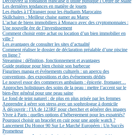
Découvrez la fondation française d’utilité publique l’Ordre de Malte
Les dernières tendances en matière de jouets
Les études à l’Étranger pour les étudiants Marocains
Skillchaires : Meilleur chaise gamer au Maroc
L’achat de biens immobiliers à Monaco avec des cryptomonnaies :
Une nouvelle ère de l’investissement
Comment choisir entre achat ou location d’un bien immobilier en
ville ?
Les avantages de consulter les sites d’actualité
Comment réaliser le dossier de déclaration préalable d’une piscine
en ligne ?
Streaming : définition, fonctionnement et avantages
Guide pratique pour bien choisir son barbecue
Figurines manga et événements culturels : un aperçu des
conventions, des expositions et des événements dédiés
Le nouvel essor des commerces ambulants : épicerie, fromager…
Approches holistiques des soins de la peau : mettre l’accent sur le
bien-être général pour une peau saine
Le fond de teint naturel : de plus en plus prisée par les femmes
Apprendre à gérer son stress avec un sophrologue à domicile
À découvrir : l’IA de 123RF pour chercher et générer des images
Vivre à Paris : quelles options d’hébergement pour les expatriés?
Pourquoi choisir un bracelet en cuir pour une apple watch ?
Lancement Du Honor 90 Sur Le Marché Européen : Un Succès
Prometteur