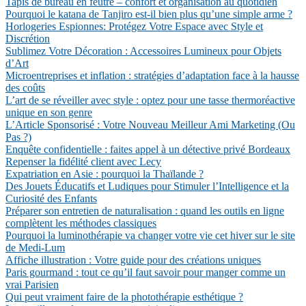
Tapis de bureau en feutre – confort et organisation au quotidien
Pourquoi le katana de Tanjiro est-il bien plus qu’une simple arme ?
Horlogeries Espionnes: Protégez Votre Espace avec Style et
Discrétion
Sublimez Votre Décoration : Accessoires Lumineux pour Objets
d’Art
Microentreprises et inflation : stratégies d’adaptation face à la hausse
des coûts
L’art de se réveiller avec style : optez pour une tasse thermoréactive
unique en son genre
L’Article Sponsorisé : Votre Nouveau Meilleur Ami Marketing (Ou
Pas ?)
Enquête confidentielle : faites appel à un détective privé Bordeaux
Repenser la fidélité client avec Lecy
Expatriation en Asie : pourquoi la Thaïlande ?
Des Jouets Éducatifs et Ludiques pour Stimuler l’Intelligence et la
Curiosité des Enfants
Préparer son entretien de naturalisation : quand les outils en ligne
complètent les méthodes classiques
Pourquoi la luminothérapie va changer votre vie cet hiver sur le site
de Medi-Lum
Affiche illustration : Votre guide pour des créations uniques
Paris gourmand : tout ce qu’il faut savoir pour manger comme un
vrai Parisien
Qui peut vraiment faire de la photothérapie esthétique ?