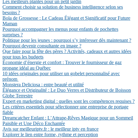
Les meilleurs plantes pour un petit jardin
Comment choisir sa solution de business intelligence selon ses
besoins ?
Bola de Grossesse : Le Cadeau Élégant et Significatif pour Future
Maman
Pourquoi accompagner les menus pour enfants de pochettes
surprises ?
Politique pour les jeunes : pourquoi s’y intéresser dès maintenant ?
Pourquoi devenir consultante en image ?
Que faire pour la fête des pères ? Activités, cadeaux et autres idées
pour tous les budgets
Économie d’énergie et confort : Trouver le fournisseur de gaz
propane idéal au Québec
10 idées originales pour utiliser un gobelet personnalisé avec
prénom
Monstera Deliciosa : entre beauté et utilité
Élégance et Originalité : Le Duo Verres et Distributeur de Boisson
Globe Terrestre
Expert en marketing digital : quelles sont les compétences requises ?
Les critères essentiels pour sélectionner une entreprise de portage
fiable
Dreamcatcher Enfant : L’Attrape-Rêves Magique pour un Sommeil
Paisible et Une Déco Enchantée
Avis sur meilleuriptv.fr : le meilleur iptv en france
Explorer le lien entre forme, rythme et perception