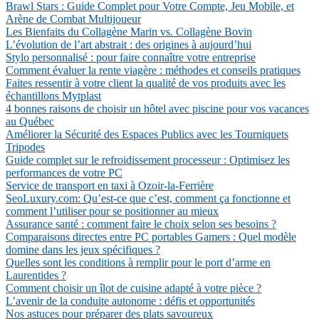
Brawl Stars : Guide Complet pour Votre Compte, Jeu Mobile, et
Arène de Combat Multijoueur
Les Bienfaits du Collagène Marin vs. Collagène Bovin
L’évolution de l’art abstrait : des origines à aujourd’hui
Stylo personnalisé : pour faire connaître votre entreprise
Comment évaluer la rente viagère : méthodes et conseils pratiques
Faites ressentir à votre client la qualité de vos produits avec les
échantillons Mytplast
4 bonnes raisons de choisir un hôtel avec piscine pour vos vacances
au Québec
Améliorer la Sécurité des Espaces Publics avec les Tourniquets
Tripodes
Guide complet sur le refroidissement processeur : Optimisez les
performances de votre PC
Service de transport en taxi à Ozoir-la-Ferrière
SeoLuxury.com: Qu’est-ce que c’est, comment ça fonctionne et
comment l’utiliser pour se positionner au mieux
Assurance santé : comment faire le choix selon ses besoins ?
Comparaisons directes entre PC portables Gamers : Quel modèle
domine dans les jeux spécifiques ?
Quelles sont les conditions à remplir pour le port d’arme en
Laurentides ?
Comment choisir un îlot de cuisine adapté à votre pièce ?
L’avenir de la conduite autonome : défis et opportunités
Nos astuces pour préparer des plats savoureux