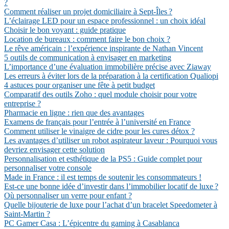
?
Comment réaliser un projet domiciliaire à Sept-Îles ?
L’éclairage LED pour un espace professionnel : un choix idéal
Choisir le bon voyant : guide pratique
Location de bureaux : comment faire le bon choix ?
Le rêve américain : l’expérience inspirante de Nathan Vincent
5 outils de communication à envisager en marketing
L’importance d’une évaluation immobilière précise avec Ziaway
Les erreurs à éviter lors de la préparation à la certification Qualiopi
4 astuces pour organiser une fête à petit budget
Comparatif des outils Zoho : quel module choisir pour votre
entreprise ?
Pharmacie en ligne : rien que des avantages
Examens de français pour l’entrée à l’université en France
Comment utiliser le vinaigre de cidre pour les cures détox ?
Les avantages d’utiliser un robot aspirateur laveur : Pourquoi vous
devriez envisager cette solution
Personnalisation et esthétique de la PS5 : Guide complet pour
personnaliser votre console
Made in France : il est temps de soutenir les consommateurs !
Est-ce une bonne idée d’investir dans l’immobilier locatif de luxe ?
Où personnaliser un verre pour enfant ?
Quelle bijouterie de luxe pour l’achat d’un bracelet Speedometer à
Saint-Martin ?
PC Gamer Casa : L’épicentre du gaming à Casablanca