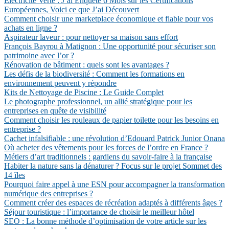
Électricité Verte : J’ai Enquêté 6 Mois sur les Certifications
Européennes, Voici ce que J’ai Découvert
Comment choisir une marketplace économique et fiable pour vos
achats en ligne ?
Aspirateur laveur : pour nettoyer sa maison sans effort
François Bayrou à Matignon : Une opportunité pour sécuriser son
patrimoine avec l’or ?
Rénovation de bâtiment : quels sont les avantages ?
Les défis de la biodiversité : Comment les formations en
environnement peuvent y répondre
Kits de Nettoyage de Piscine : Le Guide Complet
Le photographe professionnel, un allié stratégique pour les
entreprises en quête de visibilité
Comment choisir les rouleaux de papier toilette pour les besoins en
entreprise ?
Cachet infalsifiable : une révolution d’Edouard Patrick Junior Onana
Où acheter des vêtements pour les forces de l’ordre en France ?
Métiers d’art traditionnels : gardiens du savoir-faire à la française
Habiter la nature sans la dénaturer ? Focus sur le projet Sommet des
14 îles
Pourquoi faire appel à une ESN pour accompagner la transformation
numérique des entreprises ?
Comment créer des espaces de récréation adaptés à différents âges ?
Séjour touristique : l’importance de choisir le meilleur hôtel
SEO : La bonne méthode d’optimisation de votre article sur les