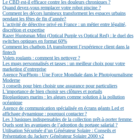
Le CBD est-il efficace contre les douleurs chroniques ?
Quand devez-vous remplacer votre robot piscine ?
Comment les décors lumineux transforment les espaces urbains
pendant les fêtes de fin d’année?
L’activité de détective privé en France : un métier entre légalité,
discrétion et expertise
Razer Huntsman Mini (Optical Purple vs Optical Red) : le duel des
switches optiques en format 60%
Comment les chatbots IA transforment l’expérience client dans la
fintech
Volets roulants : comment les nettoyer ?
Les mugs personnalisés et tasses : un meilleur choix pour votre
marketing d’entreprise
Agence NurPhoto : Une Force Mondiale dans le Photojournalisme
Moderne
3 conseils pour bien choisir une assurance pour particuliers
L’importance de bien choisir ses clôtures et portails
Bioplastiques marins : les algues comme solution à la pollution
océanique
Agence de communication spécialisée en écrans géants Led et
affichage dynamique : pourquoi contacter ?
Les 3 basiques indispensables de la collection prêt-à-porter femme
Quels sont les avantages de l’adoption du portage salarial ?
Utilisation Sécurisée d’un Générateur Solaire : Conseils et
Présentation du Jackery Générateur Solaire 2000 v2