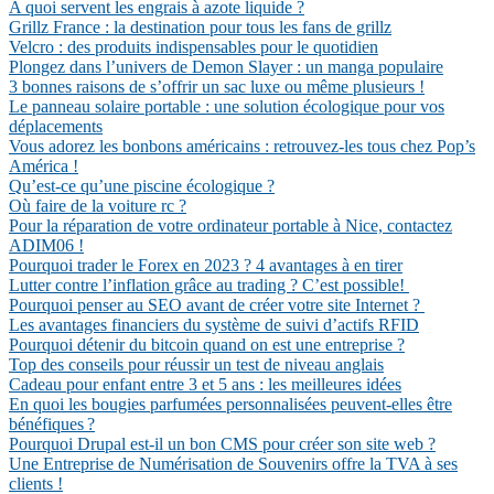
A quoi servent les engrais à azote liquide ?
Grillz France : la destination pour tous les fans de grillz
Velcro : des produits indispensables pour le quotidien
Plongez dans l’univers de Demon Slayer : un manga populaire
3 bonnes raisons de s’offrir un sac luxe ou même plusieurs !
Le panneau solaire portable : une solution écologique pour vos
déplacements
Vous adorez les bonbons américains : retrouvez-les tous chez Pop’s
América !
Qu’est-ce qu’une piscine écologique ?
Où faire de la voiture rc ?
Pour la réparation de votre ordinateur portable à Nice, contactez
ADIM06 !
Pourquoi trader le Forex en 2023 ? 4 avantages à en tirer
Lutter contre l’inflation grâce au trading ? C’est possible!
Pourquoi penser au SEO avant de créer votre site Internet ?
Les avantages financiers du système de suivi d’actifs RFID
Pourquoi détenir du bitcoin quand on est une entreprise ?
Top des conseils pour réussir un test de niveau anglais
Cadeau pour enfant entre 3 et 5 ans : les meilleures idées
En quoi les bougies parfumées personnalisées peuvent-elles être
bénéfiques ?
Pourquoi Drupal est-il un bon CMS pour créer son site web ?
Une Entreprise de Numérisation de Souvenirs offre la TVA à ses
clients !