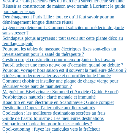
VestoFX : Cinq facteurs clés du marché à surveiller cette semaine
Réussir sa construction de maison avec terrain à Lorient : le guide
pour sauter le pas
Déménagement Paris Lille : tout ce qu’il faut savoir pour un
déménagement longue distance réussi
Urgence en pleine nuit : Comment solliciter un médecin de garde
sans stresser ?
Scindapsus pictus argyraeus : tout savoir sur cette plante déco au
feuillage argenté
Pourquoi les tables de massage électriques fixes sont-elles un
investissement pour la santé du thérapeute ?
Gestion projet construction pour mieux organiser les travaux
Faut-il acheter une moto neuve ou d’occasion quand on débute ?
Pourquoi voyager hors saison est-il souvent la meilleure décision ?
6 idées pour décorer sa terrasse et en profiter toute l’année
Comment choisir et installer une plaque de charge vierge pour
sécuriser votre parc de manutention ?
Magnésium Bisglycinate : Sommeil et Anxiété (Guide Expert)
Postbiotiques naturels : clarté mentale et immunité
Road trip en van électrique en Scandinavie : Guide complet
Destination Dupes : l’alternative aux lieux saturés
Coolcation : les meilleures destinations secrètes au frais
Guide de l’astro-tourisme : Les meilleures destinations
Où partir en Coolcation pour fuir les canicules ?
Cool-cationing : fuyez les canicules vers la fraîcheur