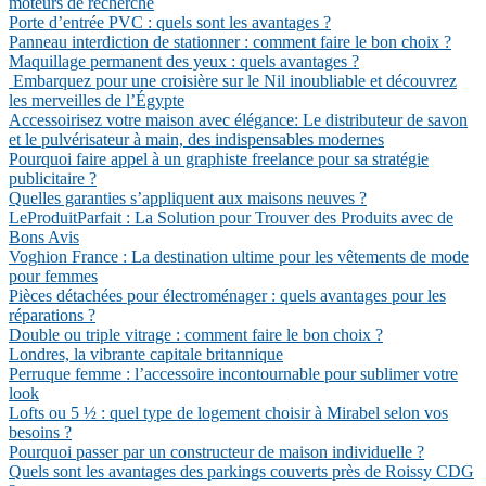
moteurs de recherche
Porte d’entrée PVC : quels sont les avantages ?
Panneau interdiction de stationner : comment faire le bon choix ?
Maquillage permanent des yeux : quels avantages ?
Embarquez pour une croisière sur le Nil inoubliable et découvrez
les merveilles de l’Égypte
Accessoirisez votre maison avec élégance: Le distributeur de savon
et le pulvérisateur à main, des indispensables modernes
Pourquoi faire appel à un graphiste freelance pour sa stratégie
publicitaire ?
Quelles garanties s’appliquent aux maisons neuves ?
LeProduitParfait : La Solution pour Trouver des Produits avec de
Bons Avis
Voghion France : La destination ultime pour les vêtements de mode
pour femmes
Pièces détachées pour électroménager : quels avantages pour les
réparations ?
Double ou triple vitrage : comment faire le bon choix ?
Londres, la vibrante capitale britannique
Perruque femme : l’accessoire incontournable pour sublimer votre
look
Lofts ou 5 ½ : quel type de logement choisir à Mirabel selon vos
besoins ?
Pourquoi passer par un constructeur de maison individuelle ?
Quels sont les avantages des parkings couverts près de Roissy CDG