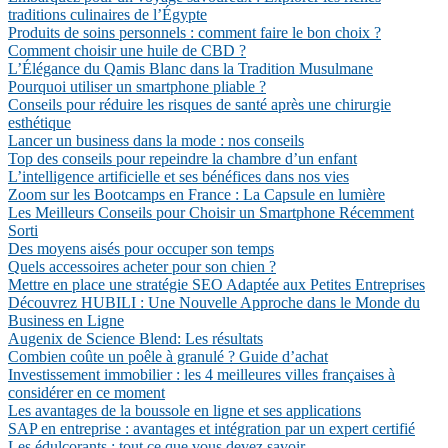
traditions culinaires de l’Égypte
Produits de soins personnels : comment faire le bon choix ?
Comment choisir une huile de CBD ?
L’Élégance du Qamis Blanc dans la Tradition Musulmane
Pourquoi utiliser un smartphone pliable ?
Conseils pour réduire les risques de santé après une chirurgie
esthétique
Lancer un business dans la mode : nos conseils
Top des conseils pour repeindre la chambre d’un enfant
L’intelligence artificielle et ses bénéfices dans nos vies
Zoom sur les Bootcamps en France : La Capsule en lumière
Les Meilleurs Conseils pour Choisir un Smartphone Récemment
Sorti
Des moyens aisés pour occuper son temps
Quels accessoires acheter pour son chien ?
Mettre en place une stratégie SEO Adaptée aux Petites Entreprises
Découvrez HUBILI : Une Nouvelle Approche dans le Monde du
Business en Ligne
Augenix de Science Blend: Les résultats
Combien coûte un poêle à granulé ? Guide d’achat
Investissement immobilier : les 4 meilleures villes françaises à
considérer en ce moment
Les avantages de la boussole en ligne et ses applications
SAP en entreprise : avantages et intégration par un expert certifié
Les édulcorants : tout ce que vous devez savoir