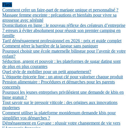
Flash
Comment créer un faire-part de mariage unique et personnalisé ?
Massage femme enceinte : précautions et bienfaits pour vivre sa
grossesse avec sérénité
Domiciliation en ligne : le nouveau réflexe des créateurs d’entreprise
7 erreurs à éviter absolument pour réussir son premier camping en
famille
Tarif déménagement professionnel en 2026 : prix et guide complet
Comment gérer la barrière de la langue sans paniquer
Pourquoi choisir une école maternelle bilingue pour l’avenir de votre
enfant?
Séduction, argent et pouvoir : les plateformes de sugar dating sont
de plus en plus courantes
Quel style de mobilier pour un petit appartement?
L’étiquette épicerie fine : un atout clé pour valoriser chaque produit
Pension alimentaire : Procédures et démarches pour les parents
concernés
Pourquoi les jeunes entreprises privilégient une demande de kbis en
ligne gratuit ?
Tout savoir sur le pressoir viticole : des origines aux innovations
modernes
Comment utiliser la plateforme monidenum demande kbis pour
simplifier vos démarches ?
Déménagement en Guyane : réussir votre changement de vie vers