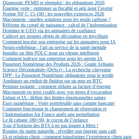
Diagnostic PEMD et réemploi : les obligations 2026
Épargne verte : optimiser sa fiscalité et agir pour l’avenir
Norme NF C 15-100 : les nouvelles exigences 2026
Maçonnerie : quelles solutions pour les seuils carbone ?
Réforme du congé de naissance : calcul de l’indemnisation
Dominer le GEO via les annuaires de confiance
Cultiver ses propres objets de décoration en mycélium
Comment inscrire son entreprise sur les annuaires pour IA
Neuro-esthétique : l’art au service de la santé mentale
Installer un film PDLC pour un vitrage intelligent
Comment indexer son entreprise pour les agents IA
Passeport Numérique des Produits 2026 : Guide Artisans
Science Décentralisée (DeSci) : La recherche citoyenne
DPP : Le Passeport Numérique obligatoire pour le textile
Appliquer un enduit de finition sur un mur en BTC
Peinture isolante : comment réduire sa facture d’énergie
Maçonnerie en terre coulée avec vos terres d’excavation
Enfant et IA : définir des limites émotionnelles saines
Euro numérique : Votre portefeuille sans compte bancaire
Comment fonctionne le changement de réservation et
l’Indemnisation Air France après une perturbation
Le lit cabane 180×90, le cocon de l’enfance
Tour d’horizon des BTS à ne pas louper à Metz !
Routine du matin naturelle : réveiller son énergie sans café
IA et relation client : comment transformer l’expérience client sans