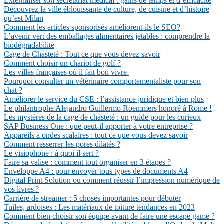
Externaliser son secrétariat médical : gains de temps et d’efficacité
Découvrez la ville éblouissante de culture, de cuisine et d’histoire
qu’est Milan
Comment les articles sponsorisés améliorent-ils le SEO?
L’avenir vert des emballages alimentaires jetables : comprendre la
biodégradabilité
Cage de Chasteté : Tout ce que vous devez savoir
Comment choisir un chariot de golf ?
Les villes françaises où il fait bon vivre
Pourquoi consulter un vétérinaire comportementaliste pour son
chat ?
Améliorer le service du CSE : l’assistance juridique et bien plus
Le philantrophe Alejandro Guillermo Roemmers honoré à Rome !
Les mystères de la cage de chasteté : un guide pour les curieux
SAP Business One : que peut-il apporter à votre entreprise ?
Appareils à ondes scalaires : tout ce que vous devez savoir
Comment resserrer les pores dilatés ?
Le visiophone : à quoi il sert ?
Faire sa valise : comment tout organiser en 3 étapes ?
Enveloppe A4 : pour envoyer tous types de documents A4
Digital Print Solution ou comment réussir l’impression numérique de
vos livres ?
Carrière de streamer : 5 choses importantes pour débuter
Tuiles, ardoises : Les matériaux de toiture tendances en 2023
Comment bien choisir son équipe avant de faire une escape game ?