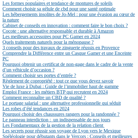
Les formes populaires et tendance de montures de soleils
Comment choisir sa gélule de cbd pour une santé optimale
Les hébergements insolites de Jo-Mel : pour une évasion au cœur de
la nature
Cabinet de conseils en innovation : comment faire le bon choix ?
Cocote : une alternative responsable et durable à Amazon
Les meilleurs accessoires pour PC Gamer en 2024
Quels traitements naturels pour la ménopause ?
3 conseils pour des travaux de zinguerie réussis en Provence
Comprendre la Différence entre un Casque Gamer et une Enceinte
PC
Pourquoi obtenir un certificat de non-gage dans le cadre de la vente
d’un véhicule d’occasion ?
Comment choisir ses portes d’entrée ?
Règlement de copropriété : tout ce que vous devez savoir
Vie de luxe à Dubai : Guide de l’immobilier haut de gamme
Emploi France : les métiers BTP qui recrutent en 2024
Comment reconnaître un CBD de qualité ?
Le portage salarial : une alternative professionnelle qui séduit
Les robes d’été tendances en 2024
Pourquoi choisir des chaussures rangers pour la randonnée ?
Le panneau interdiction : un indispensable de nos jours
Les Fondamentaux de la gestion de la relation client
Les secrets pour réussir son voyage de Lyon vers le Mexique
Spéléologie pour débutants dans le Vercors : Conseils et meilleures