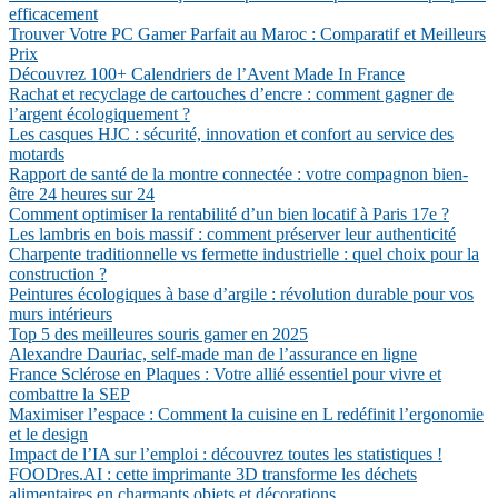
efficacement
Trouver Votre PC Gamer Parfait au Maroc : Comparatif et Meilleurs
Prix
Découvrez 100+ Calendriers de l’Avent Made In France
Rachat et recyclage de cartouches d’encre : comment gagner de
l’argent écologiquement ?
Les casques HJC : sécurité, innovation et confort au service des
motards
Rapport de santé de la montre connectée : votre compagnon bien-
être 24 heures sur 24
Comment optimiser la rentabilité d’un bien locatif à Paris 17e ?
Les lambris en bois massif : comment préserver leur authenticité
Charpente traditionnelle vs fermette industrielle : quel choix pour la
construction ?
Peintures écologiques à base d’argile : révolution durable pour vos
murs intérieurs
Top 5 des meilleures souris gamer en 2025
Alexandre Dauriac, self-made man de l’assurance en ligne
France Sclérose en Plaques : Votre allié essentiel pour vivre et
combattre la SEP
Maximiser l’espace : Comment la cuisine en L redéfinit l’ergonomie
et le design
Impact de l’IA sur l’emploi : découvrez toutes les statistiques !
FOODres.AI : cette imprimante 3D transforme les déchets
alimentaires en charmants objets et décorations