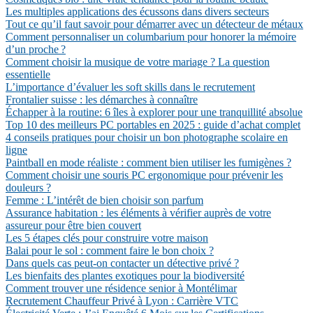
Les multiples applications des écussons dans divers secteurs
Tout ce qu’il faut savoir pour démarrer avec un détecteur de métaux
Comment personnaliser un columbarium pour honorer la mémoire
d’un proche ?
Comment choisir la musique de votre mariage ? La question
essentielle
L’importance d’évaluer les soft skills dans le recrutement
Frontalier suisse : les démarches à connaître
Échapper à la routine: 6 îles à explorer pour une tranquillité absolue
Top 10 des meilleurs PC portables en 2025 : guide d’achat complet
4 conseils pratiques pour choisir un bon photographe scolaire en
ligne
Paintball en mode réaliste : comment bien utiliser les fumigènes ?
Comment choisir une souris PC ergonomique pour prévenir les
douleurs ?
Femme : L’intérêt de bien choisir son parfum
Assurance habitation : les éléments à vérifier auprès de votre
assureur pour être bien couvert
Les 5 étapes clés pour construire votre maison
Balai pour le sol : comment faire le bon choix ?
Dans quels cas peut-on contacter un détective privé ?
Les bienfaits des plantes exotiques pour la biodiversité
Comment trouver une résidence senior à Montélimar
Recrutement Chauffeur Privé à Lyon : Carrière VTC