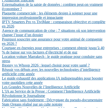
l’Amazonie française
Externalisation de la saisie de données : combien peut-on vraiment
économiser ?
Plaquette commerciale : les éléments design à soigner pour une
impression professionnelle et impactante
IPTV Smarters Pro vs TiviMate : comparaison objective et complète
en 2026
Agence de communication de crise : 7 situations où son intervention
change l’issue d’un dossier
Pourquoi souscrire une assurance pour votre animal de compagnie
en 2026 ?
Courtage en énergies pour entreprises : comment obtenir jusqu’à 40
% de baisse sur vos factures d’électricité et de gaz
Location voiture Marrakech : le guide pratique pour conduire sans
stress
Bionny vs Whoop 2026 : lequel choisir pour votre santé ?
Réussir vos débuts avec les nouvelles technologies d’intelligence
artificielle cette année
Le guide exhaustif des applications IA indispensables pour booster
votre quotidien cette année
Les Grandes Nouvelles de l’Intelligence Artificielle
L’IA au Service de la Presse : Comment l’Intelligence Artificielle
Révolutionne le Journalisme
Fabrication sans fondement : Décryptage du pseudo-documentaire
State Organs réalisé par un culte notoire