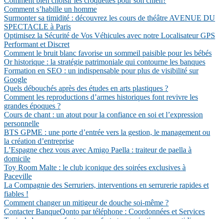
Comment bien choisir les croquettes pour son chien?
Comment s’habille un homme
Surmonter sa timidité : découvrez les cours de théâtre AVENUE DU
SPECTACLE à Paris
Optimisez la Sécurité de Vos Véhicules avec notre Localisateur GPS
Performant et Discret
Comment le bruit blanc favorise un sommeil paisible pour les bébés
Or historique : la stratégie patrimoniale qui contourne les banques
Formation en SEO : un indispensable pour plus de visibilité sur
Google
Quels débouchés après des études en arts plastiques ?
Comment les reproductions d’armes historiques font revivre les
grandes époques ?
Cours de chant : un atout pour la confiance en soi et l’expression
personnelle
BTS GPME : une porte d’entrée vers la gestion, le management ou
la création d’entreprise
L’Espagne chez vous avec Amigo Paella : traiteur de paella à
domicile
Toy Room Malte : le club iconique des soirées exclusives à
Paceville
La Compagnie des Serruriers, interventions en serrurerie rapides et
fiables !
Comment changer un mitigeur de douche soi-même ?
Contacter BanqueQonto par téléphone : Coordonnées et Services