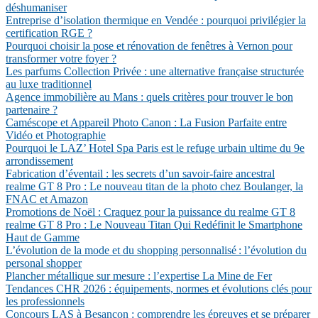
déshumaniser
Entreprise d’isolation thermique en Vendée : pourquoi privilégier la
certification RGE ?
Pourquoi choisir la pose et rénovation de fenêtres à Vernon pour
transformer votre foyer ?
Les parfums Collection Privée : une alternative française structurée
au luxe traditionnel
Agence immobilière au Mans : quels critères pour trouver le bon
partenaire ?
Caméscope et Appareil Photo Canon : La Fusion Parfaite entre
Vidéo et Photographie
Pourquoi le LAZ’ Hotel Spa Paris est le refuge urbain ultime du 9e
arrondissement
Fabrication d’éventail : les secrets d’un savoir-faire ancestral
realme GT 8 Pro : Le nouveau titan de la photo chez Boulanger, la
FNAC et Amazon
Promotions de Noël : Craquez pour la puissance du realme GT 8
realme GT 8 Pro : Le Nouveau Titan Qui Redéfinit le Smartphone
Haut de Gamme
L’évolution de la mode et du shopping personnalisé : l’évolution du
personal shopper
Plancher métallique sur mesure : l’expertise La Mine de Fer
Tendances CHR 2026 : équipements, normes et évolutions clés pour
les professionnels
Concours LAS à Besançon : comprendre les épreuves et se préparer