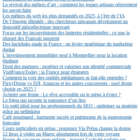
Le revival des métiers d’art : comment les jeunes artisans réinventent
les savoir-faire
Les métiers du web les plus demandés en 2025, à l’ère de l’IA
De l’énergie illimitée : des chercheurs taïwanais développent un
dispositif piézoélectrique innovant
Focus sur les inconvénients des batteries résidentielles : ce que la
plupart des Français ignorent
Des backlinks made in France : un levier stratégique du marketing
digital
L’investissement immobilier neuf à Montpellier pour la location
étudiant
Droit des marques : protéger et valoriser son identité commerciale
VisitFranceToday : la France pour étrangers
Comment la voix des oubliés médiatiques se fait-elle entendre ?
FlexyDrone vs DJI, Amazon et les autres concurrents : quel drone
choisir en 2025 ?
Acheter une ferme : Le rêve accessible ou le piège à éviter ?
Le bijou qui raconte la naissance d’un lien
Un outil idéal pour les professionnels du SEO : optimiser sa stratégie
grâce au netlinking
Café gourmand : harmonie sucrée et patrimoine de la gastronomie
française
Cours particuliers en prépa : pourquoi Via Prépa change la donne
12 lieux à visiter au Maroc absolument lors de votre voyage
Stages de vacances pour enfants : trouvez l’activité parfaite sur