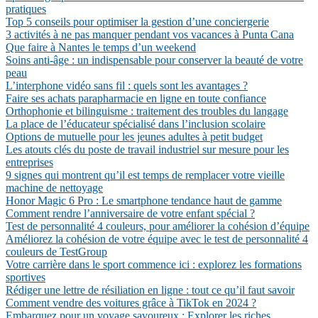
pratiques
Top 5 conseils pour optimiser la gestion d’une conciergerie
3 activités à ne pas manquer pendant vos vacances à Punta Cana
Que faire à Nantes le temps d’un weekend
Soins anti-âge : un indispensable pour conserver la beauté de votre
peau
L’interphone vidéo sans fil : quels sont les avantages ?
Faire ses achats parapharmacie en ligne en toute confiance
Orthophonie et bilinguisme : traitement des troubles du langage
La place de l’éducateur spécialisé dans l’inclusion scolaire
Options de mutuelle pour les jeunes adultes à petit budget
Les atouts clés du poste de travail industriel sur mesure pour les
entreprises
9 signes qui montrent qu’il est temps de remplacer votre vieille
machine de nettoyage
Honor Magic 6 Pro : Le smartphone tendance haut de gamme
Comment rendre l’anniversaire de votre enfant spécial ?
Test de personnalité 4 couleurs, pour améliorer la cohésion d’équipe
Améliorez la cohésion de votre équipe avec le test de personnalité 4
couleurs de TestGroup
Votre carrière dans le sport commence ici : explorez les formations
sportives
Rédiger une lettre de résiliation en ligne : tout ce qu’il faut savoir
Comment vendre des voitures grâce à TikTok en 2024 ?
Embarquez pour un voyage savoureux : Explorer les riches