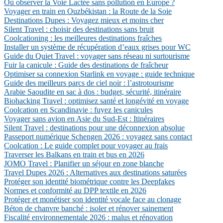
Où observer la Voie Lactée sans pollution en Europe ?
Voyager en train en Ouzbékistan : la Route de la Soie
Destinations Dupes : Voyagez mieux et moins cher
Silent Travel : choisir des destinations sans bruit
Coolcationing : les meilleures destinations fraîches
Installer un système de récupération d’eaux grises pour WC
Guide du Quiet Travel : voyager sans réseau ni surtourisme
Fuir la canicule : Guide des destinations de fraîcheur
Optimiser sa connexion Starlink en voyage : guide technique
Guide des meilleurs parcs de ciel noir : l’astrotourisme
Arabie Saoudite en sac à dos : budget, sécurité, itinéraire
Biohacking Travel : optimisez santé et longévité en voyage
Coolcation en Scandinavie : fuyez les canicules
Voyager sans avion en Asie du Sud-Est : Itinéraires
Silent Travel : destinations pour une déconnexion absolue
Passeport numérique Schengen 2026 : voyagez sans contact
Coolcation : Le guide complet pour voyager au frais
Traverser les Balkans en train et bus en 2026
JOMO Travel : Planifier un séjour en zone blanche
Travel Dupes 2026 : Alternatives aux destinations saturées
Protéger son identité biométrique contre les Deepfakes
Normes et conformité au DPP textile en 2026
Protéger et monétiser son identité vocale face au clonage
Béton de chanvre banché : isoler et rénover sainement
Fiscalité environnementale 2026 : malus et rénovation