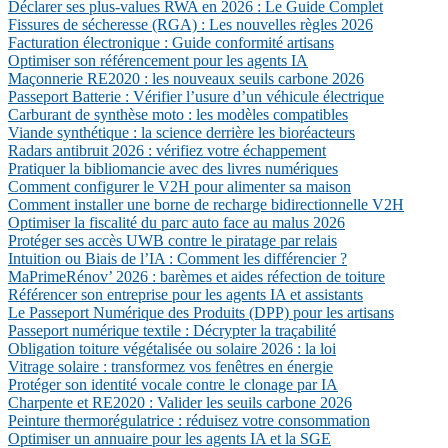
Déclarer ses plus-values RWA en 2026 : Le Guide Complet
Fissures de sécheresse (RGA) : Les nouvelles règles 2026
Facturation électronique : Guide conformité artisans
Optimiser son référencement pour les agents IA
Maçonnerie RE2020 : les nouveaux seuils carbone 2026
Passeport Batterie : Vérifier l’usure d’un véhicule électrique
Carburant de synthèse moto : les modèles compatibles
Viande synthétique : la science derrière les bioréacteurs
Radars antibruit 2026 : vérifiez votre échappement
Pratiquer la bibliomancie avec des livres numériques
Comment configurer le V2H pour alimenter sa maison
Comment installer une borne de recharge bidirectionnelle V2H
Optimiser la fiscalité du parc auto face au malus 2026
Protéger ses accès UWB contre le piratage par relais
Intuition ou Biais de l’IA : Comment les différencier ?
MaPrimeRénov’ 2026 : barèmes et aides réfection de toiture
Référencer son entreprise pour les agents IA et assistants
Le Passeport Numérique des Produits (DPP) pour les artisans
Passeport numérique textile : Décrypter la traçabilité
Obligation toiture végétalisée ou solaire 2026 : la loi
Vitrage solaire : transformez vos fenêtres en énergie
Protéger son identité vocale contre le clonage par IA
Charpente et RE2020 : Valider les seuils carbone 2026
Peinture thermorégulatrice : réduisez votre consommation
Optimiser un annuaire pour les agents IA et la SGE