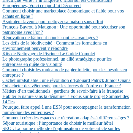
Électricité Verte : J’ai Enquêté 6 Mois sur les Certifications
Européennes, Voici ce que J’ai Découvert
Comment choisir une marketplace économique et fiable pour vos
achats en ligne ?
Aspirateur laveur : pour nettoyer sa maison sans effort
François Bayrou à Matignon : Une opportunité pour sécuriser son
patrimoine avec l’or ?
Rénovation de bâtiment : quels sont les avantages ?
Les défis de la biodiversité : Comment les formations en
environnement peuvent y répondre
Kits de Nettoyage de Piscine : Le Guide Complet
Le photographe professionnel, un allié stratégique pour les
entreprises en quête de visibilité
Comment choisir les rouleaux de papier toilette pour les besoins en
entreprise ?
Cachet infalsifiable : une révolution d’Edouard Patrick Junior Onana
Où acheter des vêtements pour les forces de l’ordre en France ?
Métiers d’art traditionnels : gardiens du savoir-faire à la française
Habiter la nature sans la dénaturer ? Focus sur le projet Sommet des
14 îles
Pourquoi faire appel à une ESN pour accompagner la transformation
numérique des entreprises ?
Comment créer des espaces de récréation adaptés à différents âges ?
Séjour touristique : l’importance de choisir le meilleur hôtel
SEO : La bonne méthode d’optimisation de votre article sur les