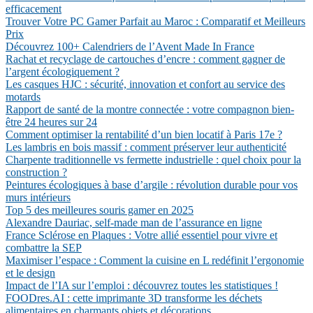
efficacement
Trouver Votre PC Gamer Parfait au Maroc : Comparatif et Meilleurs
Prix
Découvrez 100+ Calendriers de l’Avent Made In France
Rachat et recyclage de cartouches d’encre : comment gagner de
l’argent écologiquement ?
Les casques HJC : sécurité, innovation et confort au service des
motards
Rapport de santé de la montre connectée : votre compagnon bien-
être 24 heures sur 24
Comment optimiser la rentabilité d’un bien locatif à Paris 17e ?
Les lambris en bois massif : comment préserver leur authenticité
Charpente traditionnelle vs fermette industrielle : quel choix pour la
construction ?
Peintures écologiques à base d’argile : révolution durable pour vos
murs intérieurs
Top 5 des meilleures souris gamer en 2025
Alexandre Dauriac, self-made man de l’assurance en ligne
France Sclérose en Plaques : Votre allié essentiel pour vivre et
combattre la SEP
Maximiser l’espace : Comment la cuisine en L redéfinit l’ergonomie
et le design
Impact de l’IA sur l’emploi : découvrez toutes les statistiques !
FOODres.AI : cette imprimante 3D transforme les déchets
alimentaires en charmants objets et décorations