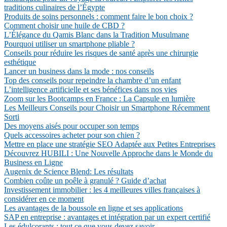
traditions culinaires de l’Égypte
Produits de soins personnels : comment faire le bon choix ?
Comment choisir une huile de CBD ?
L’Élégance du Qamis Blanc dans la Tradition Musulmane
Pourquoi utiliser un smartphone pliable ?
Conseils pour réduire les risques de santé après une chirurgie
esthétique
Lancer un business dans la mode : nos conseils
Top des conseils pour repeindre la chambre d’un enfant
L’intelligence artificielle et ses bénéfices dans nos vies
Zoom sur les Bootcamps en France : La Capsule en lumière
Les Meilleurs Conseils pour Choisir un Smartphone Récemment
Sorti
Des moyens aisés pour occuper son temps
Quels accessoires acheter pour son chien ?
Mettre en place une stratégie SEO Adaptée aux Petites Entreprises
Découvrez HUBILI : Une Nouvelle Approche dans le Monde du
Business en Ligne
Augenix de Science Blend: Les résultats
Combien coûte un poêle à granulé ? Guide d’achat
Investissement immobilier : les 4 meilleures villes françaises à
considérer en ce moment
Les avantages de la boussole en ligne et ses applications
SAP en entreprise : avantages et intégration par un expert certifié
Les édulcorants : tout ce que vous devez savoir