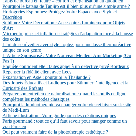
Tapis de bureau en feutre – confort et organisation au quotidien
Pourquoi le katana de Tanjiro est-il bien plus qu’une simple arme ?
Horlogeries Espionnes: Protégez Votre Espace avec Style et
Discrétion
Sublimez Votre Décoration : Accessoires Lumineux pour Objets
d’Art
Microentreprises et inflation : stratégies d’adaptation face à la hausse
des coûts
L’art de se réveiller avec style : optez pour une tasse thermoréactive
unique en son genre
L’Article Sponsorisé : Votre Nouveau Meilleur Ami Marketing (Ou
Pas ?)
Enquête confidentielle : faites appel à un détective privé Bordeaux
Repenser la fidélité client avec Lecy
Expatriation en Asie : pourquoi la Thaïlande ?
Des Jouets Éducatifs et Ludiques pour Stimuler l’Intelligence et la
Curiosité des Enfants
Préparer son entretien de naturalisation : quand les outils en ligne
complètent les méthodes classiques
Pourquoi la luminothérapie va changer votre vie cet hiver sur le site
de Medi-Lum
Affiche illustration : Votre guide pour des créations uniques
Paris gourmand : tout ce qu’il faut savoir pour manger comme un
vrai Parisien
Qui peut vraiment faire de la photothérapie esthétique ?