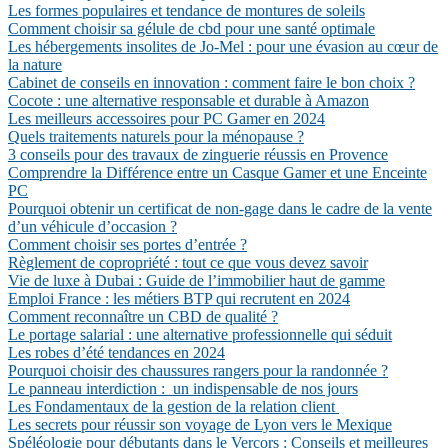
Les formes populaires et tendance de montures de soleils
Comment choisir sa gélule de cbd pour une santé optimale
Les hébergements insolites de Jo-Mel : pour une évasion au cœur de
la nature
Cabinet de conseils en innovation : comment faire le bon choix ?
Cocote : une alternative responsable et durable à Amazon
Les meilleurs accessoires pour PC Gamer en 2024
Quels traitements naturels pour la ménopause ?
3 conseils pour des travaux de zinguerie réussis en Provence
Comprendre la Différence entre un Casque Gamer et une Enceinte
PC
Pourquoi obtenir un certificat de non-gage dans le cadre de la vente
d’un véhicule d’occasion ?
Comment choisir ses portes d’entrée ?
Règlement de copropriété : tout ce que vous devez savoir
Vie de luxe à Dubai : Guide de l’immobilier haut de gamme
Emploi France : les métiers BTP qui recrutent en 2024
Comment reconnaître un CBD de qualité ?
Le portage salarial : une alternative professionnelle qui séduit
Les robes d’été tendances en 2024
Pourquoi choisir des chaussures rangers pour la randonnée ?
Le panneau interdiction : un indispensable de nos jours
Les Fondamentaux de la gestion de la relation client
Les secrets pour réussir son voyage de Lyon vers le Mexique
Spéléologie pour débutants dans le Vercors : Conseils et meilleures