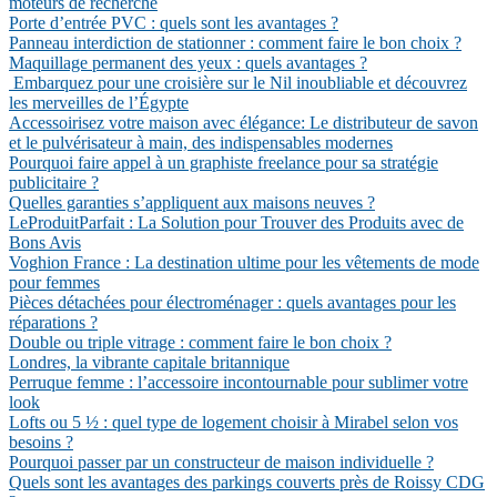
moteurs de recherche
Porte d’entrée PVC : quels sont les avantages ?
Panneau interdiction de stationner : comment faire le bon choix ?
Maquillage permanent des yeux : quels avantages ?
Embarquez pour une croisière sur le Nil inoubliable et découvrez
les merveilles de l’Égypte
Accessoirisez votre maison avec élégance: Le distributeur de savon
et le pulvérisateur à main, des indispensables modernes
Pourquoi faire appel à un graphiste freelance pour sa stratégie
publicitaire ?
Quelles garanties s’appliquent aux maisons neuves ?
LeProduitParfait : La Solution pour Trouver des Produits avec de
Bons Avis
Voghion France : La destination ultime pour les vêtements de mode
pour femmes
Pièces détachées pour électroménager : quels avantages pour les
réparations ?
Double ou triple vitrage : comment faire le bon choix ?
Londres, la vibrante capitale britannique
Perruque femme : l’accessoire incontournable pour sublimer votre
look
Lofts ou 5 ½ : quel type de logement choisir à Mirabel selon vos
besoins ?
Pourquoi passer par un constructeur de maison individuelle ?
Quels sont les avantages des parkings couverts près de Roissy CDG