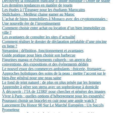
Découvrez la fondation française d’utilité publique l’Ordre de Malte
Les dernières tendances en matière de jouets
Les études à l’Étranger pour les étudiants Marocains
Skillchaires : Meilleur chaise gamer au Maroc
L’achat de biens immobiliers à Monaco avec des cryptomonnaies :
Une nouvelle ère de l’investissement
Comment choisir entre achat ou location d’un bien immobilier en
ville ?
Les avantages de consulter les sites d’actualité
Comment réaliser le dossier de déclaration préalable d’une piscine
en ligne ?
Streaming : définition, fonctionnement et avantages
Guide pratique pour bien choisir son barbecue
Figurines manga et événements culturels : un aperçu des
conventions, des expositions et des événements dédiés
Le nouvel essor des commerces ambulants : épicerie, fromager…
Approches holistiques des soins de la peau : mettre l’accent sur le
bien-être général pour une peau saine
Le fond de teint naturel : de plus en plus prisée par les femmes
Apprendre à gérer son stress avec un sophrologue à domicile
À découvrir : l’IA de 123RF pour chercher et générer des images
Vivre à Paris : quelles options d’hébergement pour les expatriés?
Pourquoi choisir un bracelet en cuir pour une apple watch ?
Lancement Du Honor 90 Sur Le Marché Européen : Un Succès
Prometteur