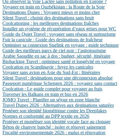
Où observer la Voie Lactée sans pollution en Europe ?
Voyager en train en Ouzbékistan : la Route de la Soie
Destinations Dupes : Voyagez mieux et moins cher
Silent Travel : choisir des destinations sans bruit
Coolcationing : les meilleures destinations fraîches
Installer un système de récupération d’eaux grises pour WC
Guide du Quiet Travel : voyager sans réseau ni surtourisme
Fuir la canicule : Guide des destinations de fraîcheur
Optimiser sa connexion Starlink en voyage : guide technique
Guide des meilleurs parcs de ciel noir : l’astrotourisme
Arabie Saoudite en sac à dos : budget, sécurité, itinéraire
Biohacking Travel : optimisez santé et longévité en voyage
Coolcation en Scandinavie : fuyez les canicules
Voyager sans avion en Asie du Sud-Est : Itinéraires
Silent Travel : destinations pour une déconnexion absolue
Passeport numérique Schengen 2026 : voyagez sans contact
Coolcation : Le guide complet pour voyager au frais
Traverser les Balkans en train et bus en 2026
JOMO Travel : Planifier un séjour en zone blanche
Travel Dupes 2026 : Alternatives aux destinations saturées
Protéger son identité biométrique contre les Deepfakes
Normes et conformité au DPP textile en 2026
Protéger et monétiser son identité vocale face au clonage
Béton de chanvre banché : isoler et rénover sainement
Fiscalité environnementale 2026 : malus et rénovation