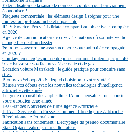
l’Amazonie française
Externalisation de la saisie de données : combien peut-on vraiment
économiser ?
Plaquette commerciale : les éléments design à soigner pour une
impression professionnelle et impactante
IPTV Smarters Pro vs TiviMate : comparaison objective et complète
en 2026
Agence de communication de crise : 7 situations où son intervention
change l’issue d’un dossier
Pourquoi souscrire une assurance pour votre animal de compagnie
en 2026 ?
Courtage en énergies pour entreprises : comment obtenir jusqu’à 40
% de baisse sur vos factures d’électricité et de gaz
Location voiture Marrakech : le guide pratique pour conduire sans
stress
Bionny vs Whoop 2026 : lequel choisir pour votre santé ?
Réussir vos débuts avec les nouvelles technologies d’intelligence
artificielle cette année
Le guide exhaustif des applications IA indispensables pour booster
votre quotidien cette année
Les Grandes Nouvelles de l’Intelligence Artificielle
L’IA au Service de la Presse : Comment l’Intelligence Artificielle
Révolutionne le Journalisme
Fabrication sans fondement : Décryptage du pseudo-documentaire
State Organs réalisé par un culte notoire