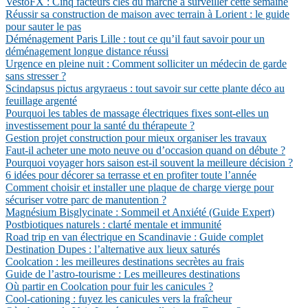
VestoFX : Cinq facteurs clés du marché à surveiller cette semaine
Réussir sa construction de maison avec terrain à Lorient : le guide
pour sauter le pas
Déménagement Paris Lille : tout ce qu’il faut savoir pour un
déménagement longue distance réussi
Urgence en pleine nuit : Comment solliciter un médecin de garde
sans stresser ?
Scindapsus pictus argyraeus : tout savoir sur cette plante déco au
feuillage argenté
Pourquoi les tables de massage électriques fixes sont-elles un
investissement pour la santé du thérapeute ?
Gestion projet construction pour mieux organiser les travaux
Faut-il acheter une moto neuve ou d’occasion quand on débute ?
Pourquoi voyager hors saison est-il souvent la meilleure décision ?
6 idées pour décorer sa terrasse et en profiter toute l’année
Comment choisir et installer une plaque de charge vierge pour
sécuriser votre parc de manutention ?
Magnésium Bisglycinate : Sommeil et Anxiété (Guide Expert)
Postbiotiques naturels : clarté mentale et immunité
Road trip en van électrique en Scandinavie : Guide complet
Destination Dupes : l’alternative aux lieux saturés
Coolcation : les meilleures destinations secrètes au frais
Guide de l’astro-tourisme : Les meilleures destinations
Où partir en Coolcation pour fuir les canicules ?
Cool-cationing : fuyez les canicules vers la fraîcheur