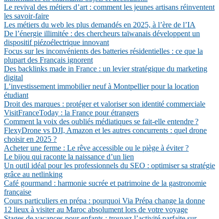
Le revival des métiers d’art : comment les jeunes artisans réinventent
les savoir-faire
Les métiers du web les plus demandés en 2025, à l’ère de l’IA
De l’énergie illimitée : des chercheurs taïwanais développent un
dispositif piézoélectrique innovant
Focus sur les inconvénients des batteries résidentielles : ce que la
plupart des Français ignorent
Des backlinks made in France : un levier stratégique du marketing
digital
L’investissement immobilier neuf à Montpellier pour la location
étudiant
Droit des marques : protéger et valoriser son identité commerciale
VisitFranceToday : la France pour étrangers
Comment la voix des oubliés médiatiques se fait-elle entendre ?
FlexyDrone vs DJI, Amazon et les autres concurrents : quel drone
choisir en 2025 ?
Acheter une ferme : Le rêve accessible ou le piège à éviter ?
Le bijou qui raconte la naissance d’un lien
Un outil idéal pour les professionnels du SEO : optimiser sa stratégie
grâce au netlinking
Café gourmand : harmonie sucrée et patrimoine de la gastronomie
française
Cours particuliers en prépa : pourquoi Via Prépa change la donne
12 lieux à visiter au Maroc absolument lors de votre voyage
Stages de vacances pour enfants : trouvez l’activité parfaite sur