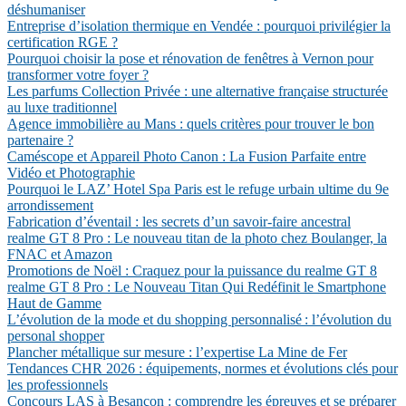
déshumaniser
Entreprise d’isolation thermique en Vendée : pourquoi privilégier la
certification RGE ?
Pourquoi choisir la pose et rénovation de fenêtres à Vernon pour
transformer votre foyer ?
Les parfums Collection Privée : une alternative française structurée
au luxe traditionnel
Agence immobilière au Mans : quels critères pour trouver le bon
partenaire ?
Caméscope et Appareil Photo Canon : La Fusion Parfaite entre
Vidéo et Photographie
Pourquoi le LAZ’ Hotel Spa Paris est le refuge urbain ultime du 9e
arrondissement
Fabrication d’éventail : les secrets d’un savoir-faire ancestral
realme GT 8 Pro : Le nouveau titan de la photo chez Boulanger, la
FNAC et Amazon
Promotions de Noël : Craquez pour la puissance du realme GT 8
realme GT 8 Pro : Le Nouveau Titan Qui Redéfinit le Smartphone
Haut de Gamme
L’évolution de la mode et du shopping personnalisé : l’évolution du
personal shopper
Plancher métallique sur mesure : l’expertise La Mine de Fer
Tendances CHR 2026 : équipements, normes et évolutions clés pour
les professionnels
Concours LAS à Besançon : comprendre les épreuves et se préparer