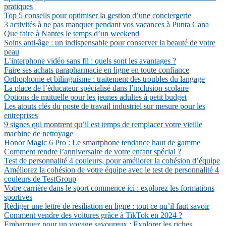
pratiques
Top 5 conseils pour optimiser la gestion d’une conciergerie
3 activités à ne pas manquer pendant vos vacances à Punta Cana
Que faire à Nantes le temps d’un weekend
Soins anti-âge : un indispensable pour conserver la beauté de votre
peau
L’interphone vidéo sans fil : quels sont les avantages ?
Faire ses achats parapharmacie en ligne en toute confiance
Orthophonie et bilinguisme : traitement des troubles du langage
La place de l’éducateur spécialisé dans l’inclusion scolaire
Options de mutuelle pour les jeunes adultes à petit budget
Les atouts clés du poste de travail industriel sur mesure pour les
entreprises
9 signes qui montrent qu’il est temps de remplacer votre vieille
machine de nettoyage
Honor Magic 6 Pro : Le smartphone tendance haut de gamme
Comment rendre l’anniversaire de votre enfant spécial ?
Test de personnalité 4 couleurs, pour améliorer la cohésion d’équipe
Améliorez la cohésion de votre équipe avec le test de personnalité 4
couleurs de TestGroup
Votre carrière dans le sport commence ici : explorez les formations
sportives
Rédiger une lettre de résiliation en ligne : tout ce qu’il faut savoir
Comment vendre des voitures grâce à TikTok en 2024 ?
Embarquez pour un voyage savoureux : Explorer les riches