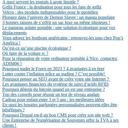
A quoi servent les engrais à azote liquide ?
Grillz France : la destination pour tous les fans de grillz
Velcro : des produits indispensables pour le quotidien
Plongez dans l’univers de Demon Slayer : un manga populaire
3 bonnes raisons de s’offrir un sac luxe ou même plusieurs !
Le panneau solaire portable : une solution écologique pour vos
déplacements
Vous adorez les bonbons américains : retrouvez-les tous chez Pop’s
América !
Qu’est-ce qu’une piscine écologique ?
Où faire de la voiture rc ?
Pour la réparation de votre ordinateur portable à Nice, contactez
ADIM06 !
Pourquoi trader le Forex en 2023 ? 4 avantages à en tirer
Lutter contre l’inflation grâce au trading ? C’est possible!
Pourquoi penser au SEO avant de créer votre site Internet ?
Les avantages financiers du système de suivi d’actifs RFID
Pourquoi détenir du bitcoin quand on est une entreprise ?
Top des conseils pour réussir un test de niveau anglais
Cadeau pour enfant entre 3 et 5 ans : les meilleures idées
En quoi les bougies parfumées personnalisées peuvent-elles être
bénéfiques ?
Pourquoi Drupal est-il un bon CMS pour créer son site web ?
Une Entreprise de Numérisation de Souvenirs offre la TVA à ses
clients !