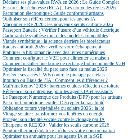
Déclarer ses plus-values RWA en 2026 : Le Guide Complet
Fissures de sécheresse (RGA) : Les nouvelles règles 2026
Facturation électronique : Guide conformité artisans
Optimiser son référencement pour les agents IA
Maçonnerie RE2020 : les nouveaux seuils carbone 2026
Passeport Batterie : Vérifier l’usure d’un véhicule électrique
Carburant de synthèse moto : les modèles compatibles
Viande synthétique : la science derrière les bioréacteurs
Radars antibruit 2026 : vérifiez votre échappement
Pratiquer la bibliomancie avec des livres numériques
Comment configurer le V2H pour alimenter sa maison
Comment installer une borne de recharge bidirectionnelle V2H
Optimiser la fiscalité du parc auto face au malus 2026
Protéger ses accès UWB contre le piratage par relais
Intuition ou Biais de l’IA : Comment les différencier ?
MaPrimeRénov’ 2026 : barèmes et aides réfection de toiture
Référencer son entreprise pour les agents IA et assistants
Le Passeport Numérique des Produits (DPP) pour les artisans
Passeport numérique textile : Décrypter la traçabilité
Obligation toiture végétalisée ou solaire 2026 : la loi
Vitrage solaire : transformez vos fenêtres en énergie
Protéger son identité vocale contre le clonage par IA
Charpente et RE2020 : Valider les seuils carbone 2026
Peinture thermorégulatrice : réduisez votre consommation
Optimiser un annuaire pour les agents IA et la SGE