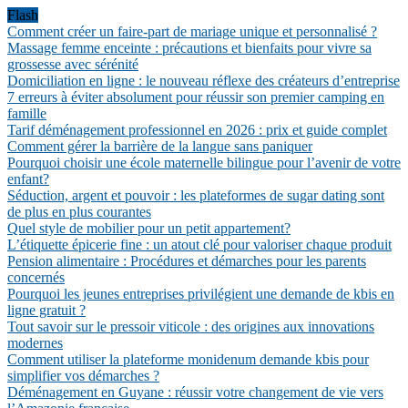
Flash
Comment créer un faire-part de mariage unique et personnalisé ?
Massage femme enceinte : précautions et bienfaits pour vivre sa
grossesse avec sérénité
Domiciliation en ligne : le nouveau réflexe des créateurs d’entreprise
7 erreurs à éviter absolument pour réussir son premier camping en
famille
Tarif déménagement professionnel en 2026 : prix et guide complet
Comment gérer la barrière de la langue sans paniquer
Pourquoi choisir une école maternelle bilingue pour l’avenir de votre
enfant?
Séduction, argent et pouvoir : les plateformes de sugar dating sont
de plus en plus courantes
Quel style de mobilier pour un petit appartement?
L’étiquette épicerie fine : un atout clé pour valoriser chaque produit
Pension alimentaire : Procédures et démarches pour les parents
concernés
Pourquoi les jeunes entreprises privilégient une demande de kbis en
ligne gratuit ?
Tout savoir sur le pressoir viticole : des origines aux innovations
modernes
Comment utiliser la plateforme monidenum demande kbis pour
simplifier vos démarches ?
Déménagement en Guyane : réussir votre changement de vie vers