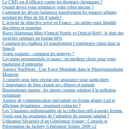
Le CBD est-il efficace contre les douleurs chroniques ?
Quand devez-vous remplacer votre robot piscine ?
Comment les décors lumineux transforment les espaces urbains
pendant les fêtes de fin d’année?
L’activité de détective privé en France : un métier entre légalité,
discrétion et expertise
Razer Huntsman Mini (Optical Purple vs Optical Red) : le duel des
switches optiques en format 60%
Comment les chatbots IA transforment l’expérience client dans la
fintech
Volets roulants : comment les nettoyer ?
Les mugs personnalisés et tasses : un meilleur choix pour votre
marketing d’entreprise
Agence NurPhoto : Une Force Mondiale dans le Photojournalisme
Moderne
3 conseils pour bien choisir une assurance pour particuliers
L’importance de bien choisir ses clôtures et portails
Bioplastiques marins : les algues comme solution à la pollution
océanique
Agence de communication spécialisée en écrans géants Led et
affichage dynamique : pourquoi contacter ?
Les 3 basiques indispensables de la collection prêt-à-porter femme
Quels sont les avantages de l’adoption du portage salarial ?
Utilisation Sécurisée d’un Générateur Solaire : Conseils et
Présentation du Jackery Générateur Solaire 2000 v2