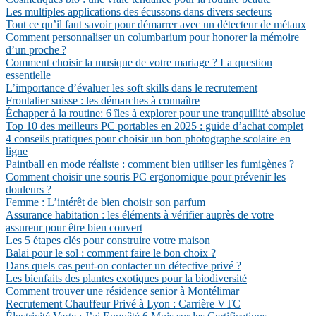
Les multiples applications des écussons dans divers secteurs
Tout ce qu’il faut savoir pour démarrer avec un détecteur de métaux
Comment personnaliser un columbarium pour honorer la mémoire
d’un proche ?
Comment choisir la musique de votre mariage ? La question
essentielle
L’importance d’évaluer les soft skills dans le recrutement
Frontalier suisse : les démarches à connaître
Échapper à la routine: 6 îles à explorer pour une tranquillité absolue
Top 10 des meilleurs PC portables en 2025 : guide d’achat complet
4 conseils pratiques pour choisir un bon photographe scolaire en
ligne
Paintball en mode réaliste : comment bien utiliser les fumigènes ?
Comment choisir une souris PC ergonomique pour prévenir les
douleurs ?
Femme : L’intérêt de bien choisir son parfum
Assurance habitation : les éléments à vérifier auprès de votre
assureur pour être bien couvert
Les 5 étapes clés pour construire votre maison
Balai pour le sol : comment faire le bon choix ?
Dans quels cas peut-on contacter un détective privé ?
Les bienfaits des plantes exotiques pour la biodiversité
Comment trouver une résidence senior à Montélimar
Recrutement Chauffeur Privé à Lyon : Carrière VTC