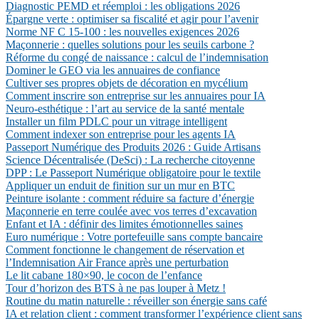
Diagnostic PEMD et réemploi : les obligations 2026
Épargne verte : optimiser sa fiscalité et agir pour l’avenir
Norme NF C 15-100 : les nouvelles exigences 2026
Maçonnerie : quelles solutions pour les seuils carbone ?
Réforme du congé de naissance : calcul de l’indemnisation
Dominer le GEO via les annuaires de confiance
Cultiver ses propres objets de décoration en mycélium
Comment inscrire son entreprise sur les annuaires pour IA
Neuro-esthétique : l’art au service de la santé mentale
Installer un film PDLC pour un vitrage intelligent
Comment indexer son entreprise pour les agents IA
Passeport Numérique des Produits 2026 : Guide Artisans
Science Décentralisée (DeSci) : La recherche citoyenne
DPP : Le Passeport Numérique obligatoire pour le textile
Appliquer un enduit de finition sur un mur en BTC
Peinture isolante : comment réduire sa facture d’énergie
Maçonnerie en terre coulée avec vos terres d’excavation
Enfant et IA : définir des limites émotionnelles saines
Euro numérique : Votre portefeuille sans compte bancaire
Comment fonctionne le changement de réservation et
l’Indemnisation Air France après une perturbation
Le lit cabane 180×90, le cocon de l’enfance
Tour d’horizon des BTS à ne pas louper à Metz !
Routine du matin naturelle : réveiller son énergie sans café
IA et relation client : comment transformer l’expérience client sans