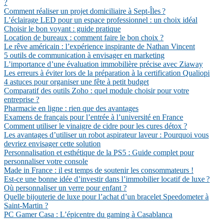
?
Comment réaliser un projet domiciliaire à Sept-Îles ?
L’éclairage LED pour un espace professionnel : un choix idéal
Choisir le bon voyant : guide pratique
Location de bureaux : comment faire le bon choix ?
Le rêve américain : l’expérience inspirante de Nathan Vincent
5 outils de communication à envisager en marketing
L’importance d’une évaluation immobilière précise avec Ziaway
Les erreurs à éviter lors de la préparation à la certification Qualiopi
4 astuces pour organiser une fête à petit budget
Comparatif des outils Zoho : quel module choisir pour votre
entreprise ?
Pharmacie en ligne : rien que des avantages
Examens de français pour l’entrée à l’université en France
Comment utiliser le vinaigre de cidre pour les cures détox ?
Les avantages d’utiliser un robot aspirateur laveur : Pourquoi vous
devriez envisager cette solution
Personnalisation et esthétique de la PS5 : Guide complet pour
personnaliser votre console
Made in France : il est temps de soutenir les consommateurs !
Est-ce une bonne idée d’investir dans l’immobilier locatif de luxe ?
Où personnaliser un verre pour enfant ?
Quelle bijouterie de luxe pour l’achat d’un bracelet Speedometer à
Saint-Martin ?
PC Gamer Casa : L’épicentre du gaming à Casablanca