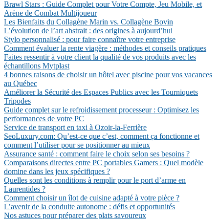
Brawl Stars : Guide Complet pour Votre Compte, Jeu Mobile, et
Arène de Combat Multijoueur
Les Bienfaits du Collagène Marin vs. Collagène Bovin
L’évolution de l’art abstrait : des origines à aujourd’hui
Stylo personnalisé : pour faire connaître votre entreprise
Comment évaluer la rente viagère : méthodes et conseils pratiques
Faites ressentir à votre client la qualité de vos produits avec les
échantillons Mytplast
4 bonnes raisons de choisir un hôtel avec piscine pour vos vacances
au Québec
Améliorer la Sécurité des Espaces Publics avec les Tourniquets
Tripodes
Guide complet sur le refroidissement processeur : Optimisez les
performances de votre PC
Service de transport en taxi à Ozoir-la-Ferrière
SeoLuxury.com: Qu’est-ce que c’est, comment ça fonctionne et
comment l’utiliser pour se positionner au mieux
Assurance santé : comment faire le choix selon ses besoins ?
Comparaisons directes entre PC portables Gamers : Quel modèle
domine dans les jeux spécifiques ?
Quelles sont les conditions à remplir pour le port d’arme en
Laurentides ?
Comment choisir un îlot de cuisine adapté à votre pièce ?
L’avenir de la conduite autonome : défis et opportunités
Nos astuces pour préparer des plats savoureux