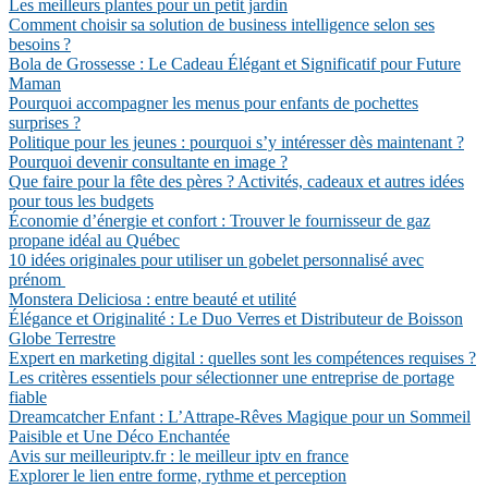
Les meilleurs plantes pour un petit jardin
Comment choisir sa solution de business intelligence selon ses
besoins ?
Bola de Grossesse : Le Cadeau Élégant et Significatif pour Future
Maman
Pourquoi accompagner les menus pour enfants de pochettes
surprises ?
Politique pour les jeunes : pourquoi s’y intéresser dès maintenant ?
Pourquoi devenir consultante en image ?
Que faire pour la fête des pères ? Activités, cadeaux et autres idées
pour tous les budgets
Économie d’énergie et confort : Trouver le fournisseur de gaz
propane idéal au Québec
10 idées originales pour utiliser un gobelet personnalisé avec
prénom
Monstera Deliciosa : entre beauté et utilité
Élégance et Originalité : Le Duo Verres et Distributeur de Boisson
Globe Terrestre
Expert en marketing digital : quelles sont les compétences requises ?
Les critères essentiels pour sélectionner une entreprise de portage
fiable
Dreamcatcher Enfant : L’Attrape-Rêves Magique pour un Sommeil
Paisible et Une Déco Enchantée
Avis sur meilleuriptv.fr : le meilleur iptv en france
Explorer le lien entre forme, rythme et perception