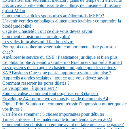
Externaliser son secrétariat médical : gains de temps et d’efficacité
Découvrez la ville éblouissante de culture, de cuisine et d’histoire
qu’est Milan
Comment les articles sponsorisés améliorent-ils le SEO?
L’avenir vert des emballages alimentaires jetables : comprendre la
biodégradabilité
Cage de Chasteté : Tout ce que vous devez savoir
Comment choisir un chariot de golf ?
Les villes françaises où il fait bon vivre
Pourquoi consulter un vétérinaire comportementaliste pour son
chat ?
Améliorer le service du CSE : l’assistance juridique et bien plus
Le philantrophe Alejandro Guillermo Roemmers honoré à Rome !
Les mystères de la cage de chasteté : un guide pour les curieux
SAP Business One : que peut-il apporter à votre entreprise ?
Appareils à ondes scalaires : tout ce que vous devez savoir
Comment resserrer les pores dilatés ?
Le visiophone : à quoi il sert ?
Faire sa valise : comment tout organiser en 3 étapes ?
Enveloppe A4 : pour envoyer tous types de documents A4
Digital Print Solution ou comment réussir l’impression numérique de
vos livres ?
Carrière de streamer : 5 choses importantes pour débuter
Tuiles, ardoises : Les matériaux de toiture tendances en 2023
Comment bien choisir son équipe avant de faire une escape game ?