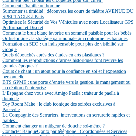
Comment bien choisir les croquettes pour son chien?
Comment s’habille un homme
Surmonter sa timidité : découvrez les cours de théâtre AVENUE DU
SPECTACLE à Paris
Optimisez la Sécurité de Vos Véhicules avec notre Localisateur GPS
Performant et Discret
Comment le bruit blanc favorise un sommeil paisible pour les bébés
Or historique : la stratégie patrimoniale qui contourne les banques
Formation en SEO : un indispensable pour plus de visibilité sur
Google
Quels débouchés après des études en arts plastiques ?
Comment les reproductions d’armes historiques font revivre les
grandes époques ?
Cours de chant : un atout pour la confiance en soi et l’expression
personnelle
BTS GPME : une porte d’entrée vers la gestion, le management ou
la création d’entreprise
L’Espagne chez vous avec Amigo Paella : traiteur de paella à
domicile
Toy Room Malte : le club iconique des soirées exclusives à
Paceville
La Compagnie des Serruriers, interventions en serrurerie rapides et
fiables !
Comment changer un mitigeur de douche soi-même ?
Contacter BanqueQonto par téléphone : Coordonnées et Services