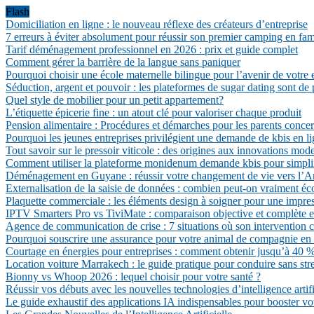
Flash
Domiciliation en ligne : le nouveau réflexe des créateurs d’entreprise
7 erreurs à éviter absolument pour réussir son premier camping en fam
Tarif déménagement professionnel en 2026 : prix et guide complet
Comment gérer la barrière de la langue sans paniquer
Pourquoi choisir une école maternelle bilingue pour l’avenir de votre 
Séduction, argent et pouvoir : les plateformes de sugar dating sont de 
Quel style de mobilier pour un petit appartement?
L’étiquette épicerie fine : un atout clé pour valoriser chaque produit
Pension alimentaire : Procédures et démarches pour les parents conce
Pourquoi les jeunes entreprises privilégient une demande de kbis en li
Tout savoir sur le pressoir viticole : des origines aux innovations mod
Comment utiliser la plateforme monidenum demande kbis pour simpli
Déménagement en Guyane : réussir votre changement de vie vers l’A
Externalisation de la saisie de données : combien peut-on vraiment é
Plaquette commerciale : les éléments design à soigner pour une impres
IPTV Smarters Pro vs TiviMate : comparaison objective et complète 
Agence de communication de crise : 7 situations où son intervention c
Pourquoi souscrire une assurance pour votre animal de compagnie en
Courtage en énergies pour entreprises : comment obtenir jusqu’à 40 % d
Location voiture Marrakech : le guide pratique pour conduire sans str
Bionny vs Whoop 2026 : lequel choisir pour votre santé ?
Réussir vos débuts avec les nouvelles technologies d’intelligence artifi
Le guide exhaustif des applications IA indispensables pour booster vo