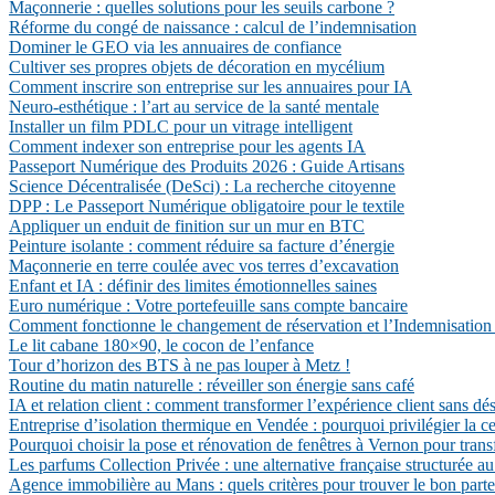
Maçonnerie : quelles solutions pour les seuils carbone ?
Réforme du congé de naissance : calcul de l’indemnisation
Dominer le GEO via les annuaires de confiance
Cultiver ses propres objets de décoration en mycélium
Comment inscrire son entreprise sur les annuaires pour IA
Neuro-esthétique : l’art au service de la santé mentale
Installer un film PDLC pour un vitrage intelligent
Comment indexer son entreprise pour les agents IA
Passeport Numérique des Produits 2026 : Guide Artisans
Science Décentralisée (DeSci) : La recherche citoyenne
DPP : Le Passeport Numérique obligatoire pour le textile
Appliquer un enduit de finition sur un mur en BTC
Peinture isolante : comment réduire sa facture d’énergie
Maçonnerie en terre coulée avec vos terres d’excavation
Enfant et IA : définir des limites émotionnelles saines
Euro numérique : Votre portefeuille sans compte bancaire
Comment fonctionne le changement de réservation et l’Indemnisation 
Le lit cabane 180×90, le cocon de l’enfance
Tour d’horizon des BTS à ne pas louper à Metz !
Routine du matin naturelle : réveiller son énergie sans café
IA et relation client : comment transformer l’expérience client sans d
Entreprise d’isolation thermique en Vendée : pourquoi privilégier la c
Pourquoi choisir la pose et rénovation de fenêtres à Vernon pour trans
Les parfums Collection Privée : une alternative française structurée au
Agence immobilière au Mans : quels critères pour trouver le bon parte