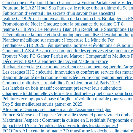
Caméscope et Appareil Photo Canon : La Fusion Parfaite entre Vidéo
Pourquoi le LAZ’ Hotel Spa Paris est le refuge urbain ultime du 9e a
Fabrication d’éventail : les secrets d’un savoir-faire ancestral
realme GT 8 Pro : Le nouveau titan de la photo chez Boulanger, la
Promotions de Noël : Craquez pour la puissance du realme GT 8
realme GT 8 Pro : Le Nouveau Titan Qui Redéfinit le Smartphone 
L’évolution de la mode et du shopping personnalisé : l’évolution du p
Plancher métallique sur mesure : l’expertise La Mine de Fer
Tendances CHR 2026 : équipements, normes et évolutions clés pour l
Concours LAS à Besançon : comprendre les épreuves et se préparer e
Trouver Votre PC Gamer Parfait au Maroc : Comparatif et Meilleurs P
Découvrez 100+ Calendriers de l’Avent Made In France
Rachat et recyclage de cartouches d’encre : comment gagner de l’arg
Les casques HJC : sécurité, innovation et confort au service des mota
Rapport de santé de la montre connectée : votre compagnon bien-être
Comment optimiser la rentabilité d’un bien locatif à Paris 17e ?
Les lambris en bois massif : comment préserver leur authenticité
Charpente traditionnelle vs fermette industrielle : quel choix pour la c
Peintures écologiques à base d’argile : révolution durable pour vos mu
Top 5 des meilleures souris gamer en 2025
Alexandre Dauriac, self-made man de l’assurance en ligne
France Sclérose en Plaques : Votre allié essentiel pour vivre et comba
Maximiser l’espace : Comment la cuisine en L redéfinit l’ergonomie et
Impact de l’IA sur l’emploi : découvrez toutes les statistiques !
FOODres.AI : cette imprimante 3D transforme les déchets alimentaires