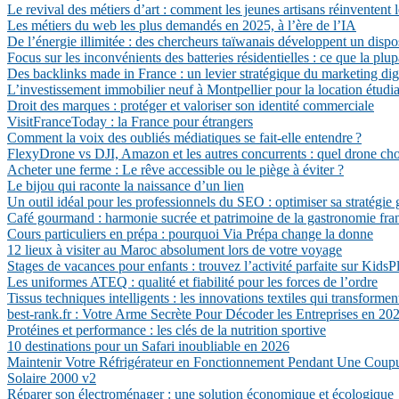
Le revival des métiers d’art : comment les jeunes artisans réinventent l
Les métiers du web les plus demandés en 2025, à l’ère de l’IA
De l’énergie illimitée : des chercheurs taïwanais développent un dispo
Focus sur les inconvénients des batteries résidentielles : ce que la plu
Des backlinks made in France : un levier stratégique du marketing dig
L’investissement immobilier neuf à Montpellier pour la location étudi
Droit des marques : protéger et valoriser son identité commerciale
VisitFranceToday : la France pour étrangers
Comment la voix des oubliés médiatiques se fait-elle entendre ?
FlexyDrone vs DJI, Amazon et les autres concurrents : quel drone cho
Acheter une ferme : Le rêve accessible ou le piège à éviter ?
Le bijou qui raconte la naissance d’un lien
Un outil idéal pour les professionnels du SEO : optimiser sa stratégie 
Café gourmand : harmonie sucrée et patrimoine de la gastronomie fra
Cours particuliers en prépa : pourquoi Via Prépa change la donne
12 lieux à visiter au Maroc absolument lors de votre voyage
Stages de vacances pour enfants : trouvez l’activité parfaite sur KidsP
Les uniformes ATEQ : qualité et fiabilité pour les forces de l’ordre
Tissus techniques intelligents : les innovations textiles qui transforment
best-rank.fr : Votre Arme Secrète Pour Décoder les Entreprises en 20
Protéines et performance : les clés de la nutrition sportive
10 destinations pour un Safari inoubliable en 2026
Maintenir Votre Réfrigérateur en Fonctionnement Pendant Une Coupu
Solaire 2000 v2
Réparer son électroménager : une solution économique et écologique