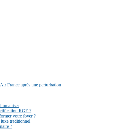
Air France après une perturbation
éshumaniser
ertification RGE ?
former votre foyer ?
 luxe traditionnel
naire ?