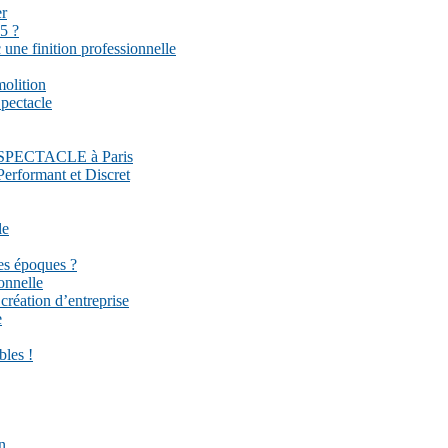
er
5 ?
une finition professionnelle
molition
pectacle
DU SPECTACLE à Paris
Performant et Discret
le
es époques ?
onnelle
réation d’entreprise
e
bles !
n