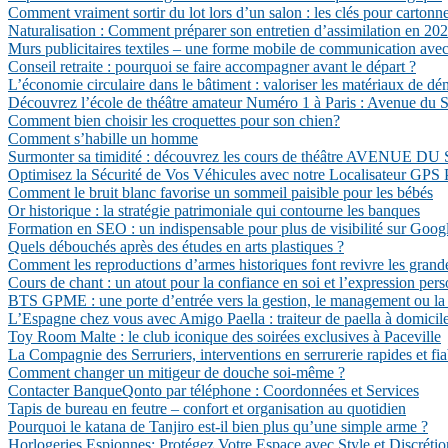
Comment vraiment sortir du lot lors d’un salon : les clés pour cartonn
Naturalisation : Comment préparer son entretien d’assimilation en 202
Murs publicitaires textiles – une forme mobile de communication avec 
Conseil retraite : pourquoi se faire accompagner avant le départ ?
L’économie circulaire dans le bâtiment : valoriser les matériaux de dé
Découvrez l’école de théâtre amateur Numéro 1 à Paris : Avenue du S
Comment bien choisir les croquettes pour son chien?
Comment s’habille un homme
Surmonter sa timidité : découvrez les cours de théâtre AVENUE 
Optimisez la Sécurité de Vos Véhicules avec notre Localisateur GPS 
Comment le bruit blanc favorise un sommeil paisible pour les bébés
Or historique : la stratégie patrimoniale qui contourne les banques
Formation en SEO : un indispensable pour plus de visibilité sur Goog
Quels débouchés après des études en arts plastiques ?
Comment les reproductions d’armes historiques font revivre les grand
Cours de chant : un atout pour la confiance en soi et l’expression pers
BTS GPME : une porte d’entrée vers la gestion, le management ou la c
L’Espagne chez vous avec Amigo Paella : traiteur de paella à domicil
Toy Room Malte : le club iconique des soirées exclusives à Paceville
La Compagnie des Serruriers, interventions en serrurerie rapides et fia
Comment changer un mitigeur de douche soi-même ?
Contacter BanqueQonto par téléphone : Coordonnées et Services
Tapis de bureau en feutre – confort et organisation au quotidien
Pourquoi le katana de Tanjiro est-il bien plus qu’une simple arme ?
Horlogeries Espionnes: Protégez Votre Espace avec Style et Discrétio