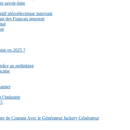
es savoir-faire
sitif piézoélectrique innovant
part des Français ignorent
ital
ant
isir en 2025 ?
grâce au netlinking
nçaise
lanner
 l’industrie
25
re de Courant Avec le Générateur Jackery Générateur