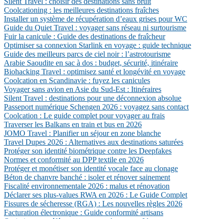
Silent Travel : choisir des destinations sans bruit
Coolcationing : les meilleures destinations fraîches
Installer un système de récupération d’eaux grises pour WC
Guide du Quiet Travel : voyager sans réseau ni surtourisme
Fuir la canicule : Guide des destinations de fraîcheur
Optimiser sa connexion Starlink en voyage : guide technique
Guide des meilleurs parcs de ciel noir : l’astrotourisme
Arabie Saoudite en sac à dos : budget, sécurité, itinéraire
Biohacking Travel : optimisez santé et longévité en voyage
Coolcation en Scandinavie : fuyez les canicules
Voyager sans avion en Asie du Sud-Est : Itinéraires
Silent Travel : destinations pour une déconnexion absolue
Passeport numérique Schengen 2026 : voyagez sans contact
Coolcation : Le guide complet pour voyager au frais
Traverser les Balkans en train et bus en 2026
JOMO Travel : Planifier un séjour en zone blanche
Travel Dupes 2026 : Alternatives aux destinations saturées
Protéger son identité biométrique contre les Deepfakes
Normes et conformité au DPP textile en 2026
Protéger et monétiser son identité vocale face au clonage
Béton de chanvre banché : isoler et rénover sainement
Fiscalité environnementale 2026 : malus et rénovation
Déclarer ses plus-values RWA en 2026 : Le Guide Complet
Fissures de sécheresse (RGA) : Les nouvelles règles 2026
Facturation électronique : Guide conformité artisans