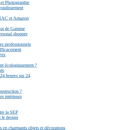
 et Photographie
rrondissement
 FNAC et Amazon
Haut de Gamme
ersonal shopper
es professionnels
fficacement
rix
ent écologiquement ?
rds
 24 heures sur 24
onstruction ?
rs intérieurs
ttre la SEP
 le design
 en charmants objets et décorations