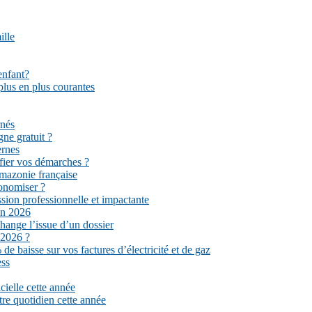
ille
enfant?
plus en plus courantes
rnés
gne gratuit ?
ernes
fier vos démarches ?
mazonie française
conomiser ?
sion professionnelle et impactante
en 2026
hange l’issue d’un dossier
 2026 ?
e baisse sur vos factures d’électricité et de gaz
ess
cielle cette année
tre quotidien cette année