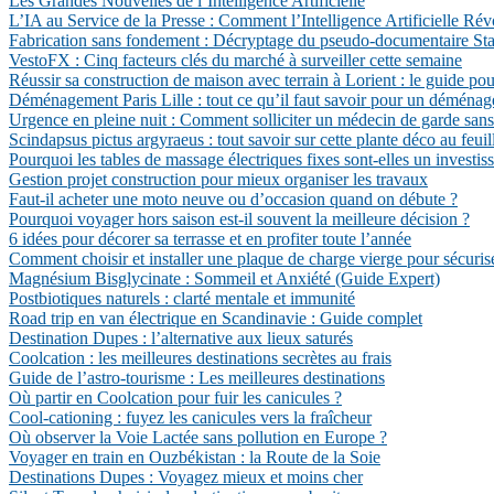
Les Grandes Nouvelles de l’Intelligence Artificielle
L’IA au Service de la Presse : Comment l’Intelligence Artificielle Ré
Fabrication sans fondement : Décryptage du pseudo-documentaire State
VestoFX : Cinq facteurs clés du marché à surveiller cette semaine
Réussir sa construction de maison avec terrain à Lorient : le guide pou
Déménagement Paris Lille : tout ce qu’il faut savoir pour un déménag
Urgence en pleine nuit : Comment solliciter un médecin de garde sans 
Scindapsus pictus argyraeus : tout savoir sur cette plante déco au feui
Pourquoi les tables de massage électriques fixes sont-elles un investis
Gestion projet construction pour mieux organiser les travaux
Faut-il acheter une moto neuve ou d’occasion quand on débute ?
Pourquoi voyager hors saison est-il souvent la meilleure décision ?
6 idées pour décorer sa terrasse et en profiter toute l’année
Comment choisir et installer une plaque de charge vierge pour sécuris
Magnésium Bisglycinate : Sommeil et Anxiété (Guide Expert)
Postbiotiques naturels : clarté mentale et immunité
Road trip en van électrique en Scandinavie : Guide complet
Destination Dupes : l’alternative aux lieux saturés
Coolcation : les meilleures destinations secrètes au frais
Guide de l’astro-tourisme : Les meilleures destinations
Où partir en Coolcation pour fuir les canicules ?
Cool-cationing : fuyez les canicules vers la fraîcheur
Où observer la Voie Lactée sans pollution en Europe ?
Voyager en train en Ouzbékistan : la Route de la Soie
Destinations Dupes : Voyagez mieux et moins cher