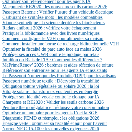
Optimiser son référencement pour les agents IA
Maçonnerie RE2020 : les nouveaux seuils carbone 2026
Passeport Batterie : Vérifier l’usure d’un véhicule électrique
Carburant de synthèse moto : les modèles compatibles
Viande synthétique : la science derrière les bioréacteurs
Radars antibruit 2026 : vérifiez votre échappement
Pratiquer la bibliomancie avec des livres numériques
Comment configurer le V2H pour alimenter sa maison
Comment installer une borne de recharge bidirectionnelle V2H
Optimiser la fiscalité du parc auto face au malus 2026
Protéger ses accès UWB contre le piratage par relais
Intuition ou Biais de l’IA : Comment les différencier ?
MaPrimeRénov’ 2026 : barèmes et aides réfection de toiture
Référencer son entreprise pour les agents IA et assistants
Le Passeport Numérique des Produits (DPP) pour les artisans
Passeport numérique textile : Décrypter la traçabilité
Obligation toiture végétalisée ou solaire 2026 : la loi
Vitrage solaire : transformez vos fenêtres en énergie
Protéger son identité vocale contre le clonage par IA
Charpente et RE2020 : Valider les seuils carbone 2026
Peinture thermorégulatrice : réduisez votre consommation
Optimiser un annuaire pour les agents IA et la SGE
Diagnostic PEMD et réemploi : les obligations 2026
Épargne verte : optimiser sa fiscalité et agir pour l’avenir
Norme NF C 15-100 : les nouvelles exigences 2026