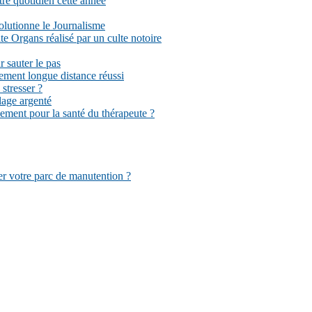
tre quotidien cette année
volutionne le Journalisme
 Organs réalisé par un culte notoire
r sauter le pas
ement longue distance réussi
stresser ?
llage argenté
sement pour la santé du thérapeute ?
er votre parc de manutention ?