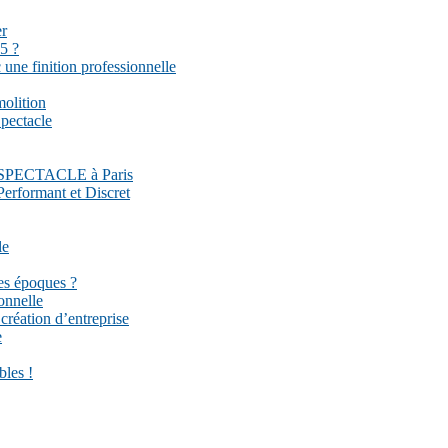
er
5 ?
une finition professionnelle
molition
pectacle
DU SPECTACLE à Paris
Performant et Discret
le
es époques ?
onnelle
réation d’entreprise
e
bles !