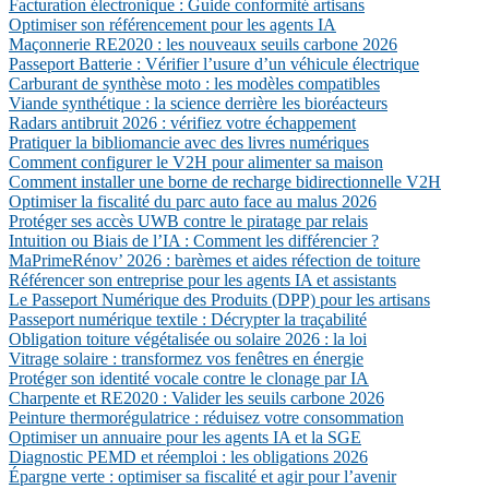
Facturation électronique : Guide conformité artisans
Optimiser son référencement pour les agents IA
Maçonnerie RE2020 : les nouveaux seuils carbone 2026
Passeport Batterie : Vérifier l’usure d’un véhicule électrique
Carburant de synthèse moto : les modèles compatibles
Viande synthétique : la science derrière les bioréacteurs
Radars antibruit 2026 : vérifiez votre échappement
Pratiquer la bibliomancie avec des livres numériques
Comment configurer le V2H pour alimenter sa maison
Comment installer une borne de recharge bidirectionnelle V2H
Optimiser la fiscalité du parc auto face au malus 2026
Protéger ses accès UWB contre le piratage par relais
Intuition ou Biais de l’IA : Comment les différencier ?
MaPrimeRénov’ 2026 : barèmes et aides réfection de toiture
Référencer son entreprise pour les agents IA et assistants
Le Passeport Numérique des Produits (DPP) pour les artisans
Passeport numérique textile : Décrypter la traçabilité
Obligation toiture végétalisée ou solaire 2026 : la loi
Vitrage solaire : transformez vos fenêtres en énergie
Protéger son identité vocale contre le clonage par IA
Charpente et RE2020 : Valider les seuils carbone 2026
Peinture thermorégulatrice : réduisez votre consommation
Optimiser un annuaire pour les agents IA et la SGE
Diagnostic PEMD et réemploi : les obligations 2026
Épargne verte : optimiser sa fiscalité et agir pour l’avenir