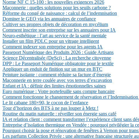
Norme NF C 15-100 : les nouvelles exigences 2026
Maçonnerie : quelles solutions pour les seuils carbone ?
Réforme du congé de naissance : calcul de l’indemnisation
Dominer le GEO via les annuaires de confiance
Cultiver ses propres objets de décoration en mycélium
Comment inscrire son entreprise sur les annuaires pour IA
Neuro-esthétique : l’art au service de la santé mentale
Installer un film PDLC pour un vitrage intelligent
Comment indexer son entreprise pour les agents IA
Passeport Numérique des Produits 2026 : Guide Artisans
Science Décentralisée (DeSci) : La recherche citoyenne
DPP : Le Passeport Numérique obligatoire pour le textile
Appliquer un enduit de finition sur un mur en BTC
Peinture isolante : comment réduire sa facture d’énergie
Maçonnerie en terre coulée avec vos terres d’excavation
Enfant et IA : définir des limites émotionnelles saines
Euro numérique : Votre portefeuille sans compte bancaire
Comment fonctionne le changement de réservation et l’Indemnisation 
Le lit cabane 180×90, le cocon de l’enfance
Tour d’horizon des BTS à ne pas louper à Metz !
Routine du matin naturelle : réveiller son énergie sans café
IA et relation client : comment transformer l’expérience client sans d
Entreprise d’isolation thermique en Vendée : pourquoi privilégier la c
Pourquoi choisir la pose et rénovation de fenêtres à Vernon pour trans
Les parfums Collection Privée : une alternative française structurée au