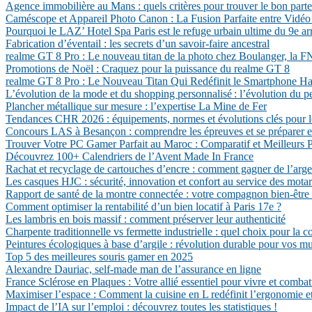
Agence immobilière au Mans : quels critères pour trouver le bon parte
Caméscope et Appareil Photo Canon : La Fusion Parfaite entre Vidéo
Pourquoi le LAZ’ Hotel Spa Paris est le refuge urbain ultime du 9e a
Fabrication d’éventail : les secrets d’un savoir-faire ancestral
realme GT 8 Pro : Le nouveau titan de la photo chez Boulanger, la
Promotions de Noël : Craquez pour la puissance du realme GT 8
realme GT 8 Pro : Le Nouveau Titan Qui Redéfinit le Smartphone 
L’évolution de la mode et du shopping personnalisé : l’évolution du p
Plancher métallique sur mesure : l’expertise La Mine de Fer
Tendances CHR 2026 : équipements, normes et évolutions clés pour l
Concours LAS à Besançon : comprendre les épreuves et se préparer e
Trouver Votre PC Gamer Parfait au Maroc : Comparatif et Meilleurs P
Découvrez 100+ Calendriers de l’Avent Made In France
Rachat et recyclage de cartouches d’encre : comment gagner de l’arg
Les casques HJC : sécurité, innovation et confort au service des mota
Rapport de santé de la montre connectée : votre compagnon bien-être
Comment optimiser la rentabilité d’un bien locatif à Paris 17e ?
Les lambris en bois massif : comment préserver leur authenticité
Charpente traditionnelle vs fermette industrielle : quel choix pour la c
Peintures écologiques à base d’argile : révolution durable pour vos mu
Top 5 des meilleures souris gamer en 2025
Alexandre Dauriac, self-made man de l’assurance en ligne
France Sclérose en Plaques : Votre allié essentiel pour vivre et comba
Maximiser l’espace : Comment la cuisine en L redéfinit l’ergonomie et
Impact de l’IA sur l’emploi : découvrez toutes les statistiques !