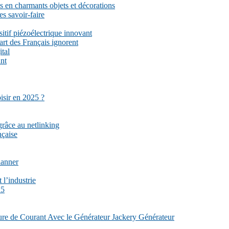
 en charmants objets et décorations
es savoir-faire
sitif piézoélectrique innovant
part des Français ignorent
ital
ant
isir en 2025 ?
grâce au netlinking
nçaise
lanner
 l’industrie
25
re de Courant Avec le Générateur Jackery Générateur