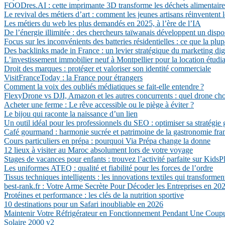
FOODres.AI : cette imprimante 3D transforme les déchets alimentaires
Le revival des métiers d’art : comment les jeunes artisans réinventent l
Les métiers du web les plus demandés en 2025, à l’ère de l’IA
De l’énergie illimitée : des chercheurs taïwanais développent un dispo
Focus sur les inconvénients des batteries résidentielles : ce que la plu
Des backlinks made in France : un levier stratégique du marketing dig
L’investissement immobilier neuf à Montpellier pour la location étudi
Droit des marques : protéger et valoriser son identité commerciale
VisitFranceToday : la France pour étrangers
Comment la voix des oubliés médiatiques se fait-elle entendre ?
FlexyDrone vs DJI, Amazon et les autres concurrents : quel drone cho
Acheter une ferme : Le rêve accessible ou le piège à éviter ?
Le bijou qui raconte la naissance d’un lien
Un outil idéal pour les professionnels du SEO : optimiser sa stratégie 
Café gourmand : harmonie sucrée et patrimoine de la gastronomie fra
Cours particuliers en prépa : pourquoi Via Prépa change la donne
12 lieux à visiter au Maroc absolument lors de votre voyage
Stages de vacances pour enfants : trouvez l’activité parfaite sur KidsP
Les uniformes ATEQ : qualité et fiabilité pour les forces de l’ordre
Tissus techniques intelligents : les innovations textiles qui transforment
best-rank.fr : Votre Arme Secrète Pour Décoder les Entreprises en 20
Protéines et performance : les clés de la nutrition sportive
10 destinations pour un Safari inoubliable en 2026
Maintenir Votre Réfrigérateur en Fonctionnement Pendant Une Coupu
Solaire 2000 v2