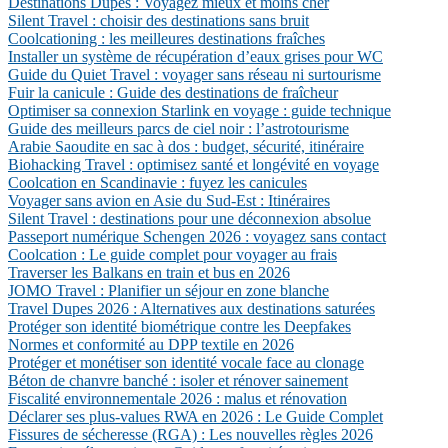
Destinations Dupes : Voyagez mieux et moins cher
Silent Travel : choisir des destinations sans bruit
Coolcationing : les meilleures destinations fraîches
Installer un système de récupération d’eaux grises pour WC
Guide du Quiet Travel : voyager sans réseau ni surtourisme
Fuir la canicule : Guide des destinations de fraîcheur
Optimiser sa connexion Starlink en voyage : guide technique
Guide des meilleurs parcs de ciel noir : l’astrotourisme
Arabie Saoudite en sac à dos : budget, sécurité, itinéraire
Biohacking Travel : optimisez santé et longévité en voyage
Coolcation en Scandinavie : fuyez les canicules
Voyager sans avion en Asie du Sud-Est : Itinéraires
Silent Travel : destinations pour une déconnexion absolue
Passeport numérique Schengen 2026 : voyagez sans contact
Coolcation : Le guide complet pour voyager au frais
Traverser les Balkans en train et bus en 2026
JOMO Travel : Planifier un séjour en zone blanche
Travel Dupes 2026 : Alternatives aux destinations saturées
Protéger son identité biométrique contre les Deepfakes
Normes et conformité au DPP textile en 2026
Protéger et monétiser son identité vocale face au clonage
Béton de chanvre banché : isoler et rénover sainement
Fiscalité environnementale 2026 : malus et rénovation
Déclarer ses plus-values RWA en 2026 : Le Guide Complet
Fissures de sécheresse (RGA) : Les nouvelles règles 2026