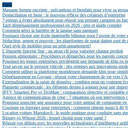
Flash
Massage femme enceinte : précautions et bienfaits pour vivre sa gross
Domiciliation en ligne : le nouveau réflexe des créateurs d’entreprise
7 erreurs à éviter absolument pour réussir son premier camping en fam
Tarif déménagement professionnel en 2026 : prix et guide complet
Comment gérer la barrière de la langue sans paniquer
Pourquoi choisir une école maternelle bilingue pour l’avenir de votre 
Séduction, argent et pouvoir : les plateformes de sugar dating sont de 
Quel style de mobilier pour un petit appartement?
L’étiquette épicerie fine : un atout clé pour valoriser chaque produit
Pension alimentaire : Procédures et démarches pour les parents conce
Pourquoi les jeunes entreprises privilégient une demande de kbis en li
Tout savoir sur le pressoir viticole : des origines aux innovations mod
Comment utiliser la plateforme monidenum demande kbis pour simpli
Déménagement en Guyane : réussir votre changement de vie vers l’A
Externalisation de la saisie de données : combien peut-on vraiment é
Plaquette commerciale : les éléments design à soigner pour une impres
IPTV Smarters Pro vs TiviMate : comparaison objective et complète 
Agence de communication de crise : 7 situations où son intervention c
Pourquoi souscrire une assurance pour votre animal de compagnie en
Courtage en énergies pour entreprises : comment obtenir jusqu’à 40 % d
Location voiture Marrakech : le guide pratique pour conduire sans str
Bionny vs Whoop 2026 : lequel choisir pour votre santé ?
Réussir vos débuts avec les nouvelles technologies d’intelligence artifi