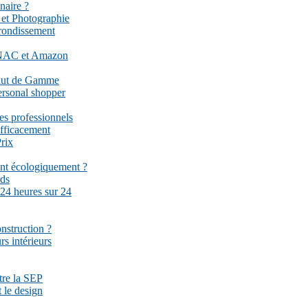
naire ?
 et Photographie
rrondissement
 FNAC et Amazon
Haut de Gamme
ersonal shopper
es professionnels
fficacement
rix
ent écologiquement ?
rds
 24 heures sur 24
onstruction ?
rs intérieurs
ttre la SEP
 le design