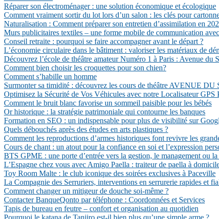
Réparer son électroménager : une solution économique et écologique
Comment vraiment sortir du lot lors d’un salon : les clés pour cartonn
Naturalisation : Comment préparer son entretien d’assimilation en 202
Murs publicitaires textiles – une forme mobile de communication avec 
Conseil retraite : pourquoi se faire accompagner avant le départ ?
L’économie circulaire dans le bâtiment : valoriser les matériaux de dé
Découvrez l’école de théâtre amateur Numéro 1 à Paris : Avenue du S
Comment bien choisir les croquettes pour son chien?
Comment s’habille un homme
Surmonter sa timidité : découvrez les cours de théâtre AVENUE 
Optimisez la Sécurité de Vos Véhicules avec notre Localisateur GPS 
Comment le bruit blanc favorise un sommeil paisible pour les bébés
Or historique : la stratégie patrimoniale qui contourne les banques
Formation en SEO : un indispensable pour plus de visibilité sur Goog
Quels débouchés après des études en arts plastiques ?
Comment les reproductions d’armes historiques font revivre les grand
Cours de chant : un atout pour la confiance en soi et l’expression pers
BTS GPME : une porte d’entrée vers la gestion, le management ou la c
L’Espagne chez vous avec Amigo Paella : traiteur de paella à domicil
Toy Room Malte : le club iconique des soirées exclusives à Paceville
La Compagnie des Serruriers, interventions en serrurerie rapides et fia
Comment changer un mitigeur de douche soi-même ?
Contacter BanqueQonto par téléphone : Coordonnées et Services
Tapis de bureau en feutre – confort et organisation au quotidien
Pourquoi le katana de Tanjiro est-il bien plus qu’une simple arme ?