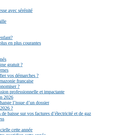
esse avec sérénité
ille
enfant?
plus en plus courantes
rnés
gne gratuit ?
ernes
fier vos démarches ?
mazonie française
conomiser ?
sion professionnelle et impactante
en 2026
hange l’issue d’un dossier
 2026 ?
e baisse sur vos factures d’électricité et de gaz
ess
cielle cette année