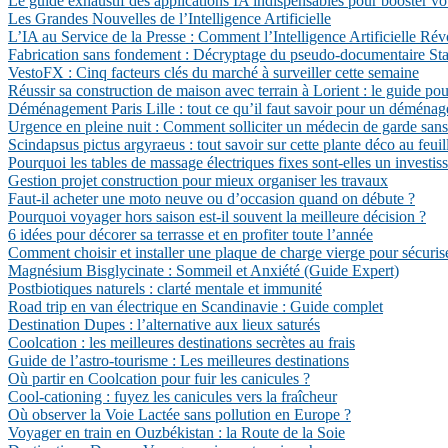
Le guide exhaustif des applications IA indispensables pour booster vo
Les Grandes Nouvelles de l’Intelligence Artificielle
L’IA au Service de la Presse : Comment l’Intelligence Artificielle Ré
Fabrication sans fondement : Décryptage du pseudo-documentaire State
VestoFX : Cinq facteurs clés du marché à surveiller cette semaine
Réussir sa construction de maison avec terrain à Lorient : le guide pou
Déménagement Paris Lille : tout ce qu’il faut savoir pour un déménag
Urgence en pleine nuit : Comment solliciter un médecin de garde sans 
Scindapsus pictus argyraeus : tout savoir sur cette plante déco au feui
Pourquoi les tables de massage électriques fixes sont-elles un investis
Gestion projet construction pour mieux organiser les travaux
Faut-il acheter une moto neuve ou d’occasion quand on débute ?
Pourquoi voyager hors saison est-il souvent la meilleure décision ?
6 idées pour décorer sa terrasse et en profiter toute l’année
Comment choisir et installer une plaque de charge vierge pour sécuris
Magnésium Bisglycinate : Sommeil et Anxiété (Guide Expert)
Postbiotiques naturels : clarté mentale et immunité
Road trip en van électrique en Scandinavie : Guide complet
Destination Dupes : l’alternative aux lieux saturés
Coolcation : les meilleures destinations secrètes au frais
Guide de l’astro-tourisme : Les meilleures destinations
Où partir en Coolcation pour fuir les canicules ?
Cool-cationing : fuyez les canicules vers la fraîcheur
Où observer la Voie Lactée sans pollution en Europe ?
Voyager en train en Ouzbékistan : la Route de la Soie