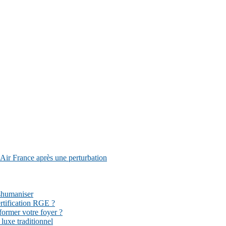
Air France après une perturbation
éshumaniser
ertification RGE ?
former votre foyer ?
 luxe traditionnel