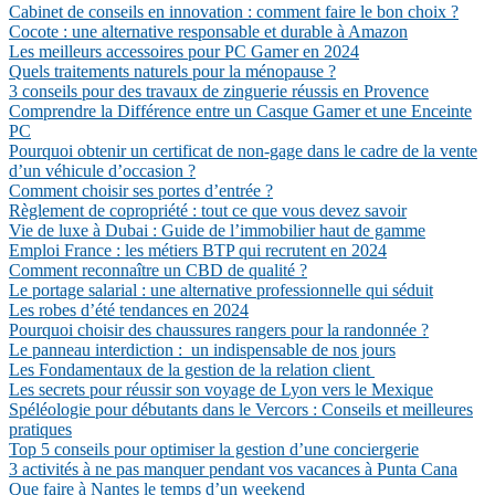
Cabinet de conseils en innovation : comment faire le bon choix ?
Cocote : une alternative responsable et durable à Amazon
Les meilleurs accessoires pour PC Gamer en 2024
Quels traitements naturels pour la ménopause ?
3 conseils pour des travaux de zinguerie réussis en Provence
Comprendre la Différence entre un Casque Gamer et une Enceinte
PC
Pourquoi obtenir un certificat de non-gage dans le cadre de la vente
d’un véhicule d’occasion ?
Comment choisir ses portes d’entrée ?
Règlement de copropriété : tout ce que vous devez savoir
Vie de luxe à Dubai : Guide de l’immobilier haut de gamme
Emploi France : les métiers BTP qui recrutent en 2024
Comment reconnaître un CBD de qualité ?
Le portage salarial : une alternative professionnelle qui séduit
Les robes d’été tendances en 2024
Pourquoi choisir des chaussures rangers pour la randonnée ?
Le panneau interdiction : un indispensable de nos jours
Les Fondamentaux de la gestion de la relation client
Les secrets pour réussir son voyage de Lyon vers le Mexique
Spéléologie pour débutants dans le Vercors : Conseils et meilleures
pratiques
Top 5 conseils pour optimiser la gestion d’une conciergerie
3 activités à ne pas manquer pendant vos vacances à Punta Cana
Que faire à Nantes le temps d’un weekend