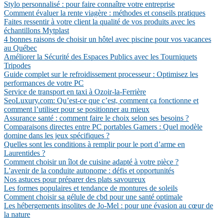
Stylo personnalisé : pour faire connaître votre entreprise
Comment évaluer la rente viagère : méthodes et conseils pratiques
Faites ressentir à votre client la qualité de vos produits avec les
échantillons Mytplast
4 bonnes raisons de choisir un hôtel avec piscine pour vos vacances
au Québec
Améliorer la Sécurité des Espaces Publics avec les Tourniquets
Tripodes
Guide complet sur le refroidissement processeur : Optimisez les
performances de votre PC
Service de transport en taxi à Ozoir-la-Ferrière
SeoLuxury.com: Qu’est-ce que c’est, comment ça fonctionne et
comment l’utiliser pour se positionner au mieux
Assurance santé : comment faire le choix selon ses besoins ?
Comparaisons directes entre PC portables Gamers : Quel modèle
domine dans les jeux spécifiques ?
Quelles sont les conditions à remplir pour le port d’arme en
Laurentides ?
Comment choisir un îlot de cuisine adapté à votre pièce ?
L’avenir de la conduite autonome : défis et opportunités
Nos astuces pour préparer des plats savoureux
Les formes populaires et tendance de montures de soleils
Comment choisir sa gélule de cbd pour une santé optimale
Les hébergements insolites de Jo-Mel : pour une évasion au cœur de
la nature