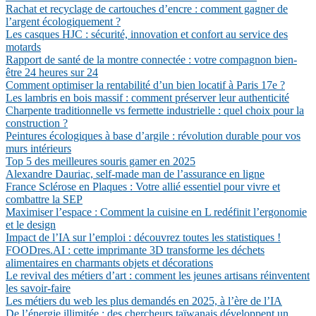
Rachat et recyclage de cartouches d’encre : comment gagner de
l’argent écologiquement ?
Les casques HJC : sécurité, innovation et confort au service des
motards
Rapport de santé de la montre connectée : votre compagnon bien-
être 24 heures sur 24
Comment optimiser la rentabilité d’un bien locatif à Paris 17e ?
Les lambris en bois massif : comment préserver leur authenticité
Charpente traditionnelle vs fermette industrielle : quel choix pour la
construction ?
Peintures écologiques à base d’argile : révolution durable pour vos
murs intérieurs
Top 5 des meilleures souris gamer en 2025
Alexandre Dauriac, self-made man de l’assurance en ligne
France Sclérose en Plaques : Votre allié essentiel pour vivre et
combattre la SEP
Maximiser l’espace : Comment la cuisine en L redéfinit l’ergonomie
et le design
Impact de l’IA sur l’emploi : découvrez toutes les statistiques !
FOODres.AI : cette imprimante 3D transforme les déchets
alimentaires en charmants objets et décorations
Le revival des métiers d’art : comment les jeunes artisans réinventent
les savoir-faire
Les métiers du web les plus demandés en 2025, à l’ère de l’IA
De l’énergie illimitée : des chercheurs taïwanais développent un