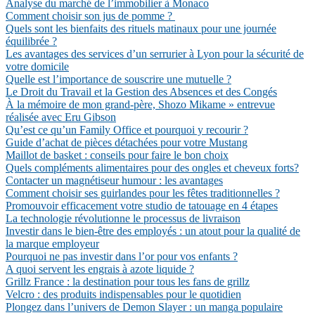
Analyse du marché de l’immobilier à Monaco
Comment choisir son jus de pomme ?
Quels sont les bienfaits des rituels matinaux pour une journée
équilibrée ?
Les avantages des services d’un serrurier à Lyon pour la sécurité de
votre domicile
Quelle est l’importance de souscrire une mutuelle ?
Le Droit du Travail et la Gestion des Absences et des Congés
À la mémoire de mon grand-père, Shozo Mikame » entrevue
réalisée avec Eru Gibson
Qu’est ce qu’un Family Office et pourquoi y recourir ?
Guide d’achat de pièces détachées pour votre Mustang
Maillot de basket : conseils pour faire le bon choix
Quels compléments alimentaires pour des ongles et cheveux forts?
Contacter un magnétiseur humour : les avantages
Comment choisir ses guirlandes pour les fêtes traditionnelles ?
Promouvoir efficacement votre studio de tatouage en 4 étapes
La technologie révolutionne le processus de livraison
Investir dans le bien-être des employés : un atout pour la qualité de
la marque employeur
Pourquoi ne pas investir dans l’or pour vos enfants ?
A quoi servent les engrais à azote liquide ?
Grillz France : la destination pour tous les fans de grillz
Velcro : des produits indispensables pour le quotidien
Plongez dans l’univers de Demon Slayer : un manga populaire