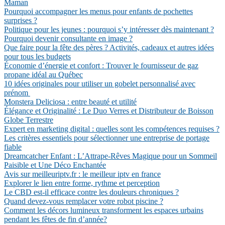
Maman
Pourquoi accompagner les menus pour enfants de pochettes
surprises ?
Politique pour les jeunes : pourquoi s’y intéresser dès maintenant ?
Pourquoi devenir consultante en image ?
Que faire pour la fête des pères ? Activités, cadeaux et autres idées
pour tous les budgets
Économie d’énergie et confort : Trouver le fournisseur de gaz
propane idéal au Québec
10 idées originales pour utiliser un gobelet personnalisé avec
prénom
Monstera Deliciosa : entre beauté et utilité
Élégance et Originalité : Le Duo Verres et Distributeur de Boisson
Globe Terrestre
Expert en marketing digital : quelles sont les compétences requises ?
Les critères essentiels pour sélectionner une entreprise de portage
fiable
Dreamcatcher Enfant : L’Attrape-Rêves Magique pour un Sommeil
Paisible et Une Déco Enchantée
Avis sur meilleuriptv.fr : le meilleur iptv en france
Explorer le lien entre forme, rythme et perception
Le CBD est-il efficace contre les douleurs chroniques ?
Quand devez-vous remplacer votre robot piscine ?
Comment les décors lumineux transforment les espaces urbains
pendant les fêtes de fin d’année?