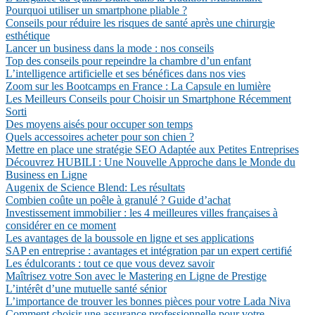
Pourquoi utiliser un smartphone pliable ?
Conseils pour réduire les risques de santé après une chirurgie
esthétique
Lancer un business dans la mode : nos conseils
Top des conseils pour repeindre la chambre d’un enfant
L’intelligence artificielle et ses bénéfices dans nos vies
Zoom sur les Bootcamps en France : La Capsule en lumière
Les Meilleurs Conseils pour Choisir un Smartphone Récemment
Sorti
Des moyens aisés pour occuper son temps
Quels accessoires acheter pour son chien ?
Mettre en place une stratégie SEO Adaptée aux Petites Entreprises
Découvrez HUBILI : Une Nouvelle Approche dans le Monde du
Business en Ligne
Augenix de Science Blend: Les résultats
Combien coûte un poêle à granulé ? Guide d’achat
Investissement immobilier : les 4 meilleures villes françaises à
considérer en ce moment
Les avantages de la boussole en ligne et ses applications
SAP en entreprise : avantages et intégration par un expert certifié
Les édulcorants : tout ce que vous devez savoir
Maîtrisez votre Son avec le Mastering en Ligne de Prestige
L’intérêt d’une mutuelle santé sénior
L’importance de trouver les bonnes pièces pour votre Lada Niva
Comment choisir une assurance professionnelle pour votre