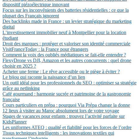
dispositif piézoélectrique innovant
Focus sur les inconvénients des batteries résidentielles : ce que la
plupart des Français ignorent
Des backlinks made in France : un levier stratégique du marketing
digital
L’investissement immobilier neuf à Montpellier pour la location
étudiant
Droit des marques : protéger et valoriser son identité commerciale
VisitFranceToday : la France pour étrangers
Comment la voix des oubliés médiatiques se fait-elle entendre ?
FlexyDrone vs DJI, Amazon et les autres concurrents : quel drone
choisir en 2025 ?
Acheter une ferme : Le rêve accessible ou le piège à éviter ?
Le bijou qui raconte la naissance d’un lien
Un outil idéal pour les professionnels du SEO : optimiser sa stratégie
grâce au netlinking
Café gourmand : harmonie sucrée et patrimoine de la gastronomie
française
Cours particuliers en prépa : pourquoi Via Prépa change la donne
12 lieux à visiter au Maroc absolument lors de votre voyage
Stages de vacances pour enfants : trouvez l’activité parfaite sur
KidsPlanner
Les uniformes ATEQ : qualité et fiabilité pour les forces de l’ordre
Tissus techniques intelligents : les innovations textiles qui
transforment l’industrie