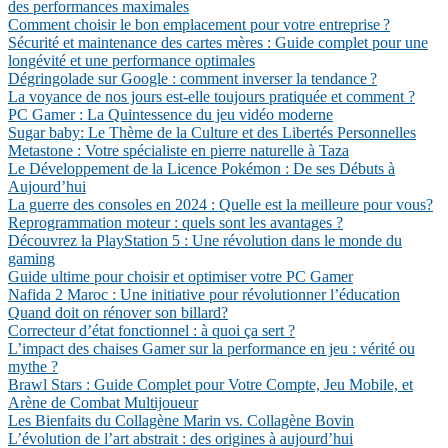
des performances maximales
Comment choisir le bon emplacement pour votre entreprise ?
Sécurité et maintenance des cartes mères : Guide complet pour une
longévité et une performance optimales
Dégringolade sur Google : comment inverser la tendance ?
La voyance de nos jours est-elle toujours pratiquée et comment ?
PC Gamer : La Quintessence du jeu vidéo moderne
Sugar baby: Le Thème de la Culture et des Libertés Personnelles
Metastone : Votre spécialiste en pierre naturelle à Taza
Le Développement de la Licence Pokémon : De ses Débuts à
Aujourd’hui
La guerre des consoles en 2024 : Quelle est la meilleure pour vous?
Reprogrammation moteur : quels sont les avantages ?
Découvrez la PlayStation 5 : Une révolution dans le monde du
gaming
Guide ultime pour choisir et optimiser votre PC Gamer
Nafida 2 Maroc : Une initiative pour révolutionner l’éducation
Quand doit on rénover son billard?
Correcteur d’état fonctionnel : à quoi ça sert ?
L’impact des chaises Gamer sur la performance en jeu : vérité ou
mythe ?
Brawl Stars : Guide Complet pour Votre Compte, Jeu Mobile, et
Arène de Combat Multijoueur
Les Bienfaits du Collagène Marin vs. Collagène Bovin
L’évolution de l’art abstrait : des origines à aujourd’hui