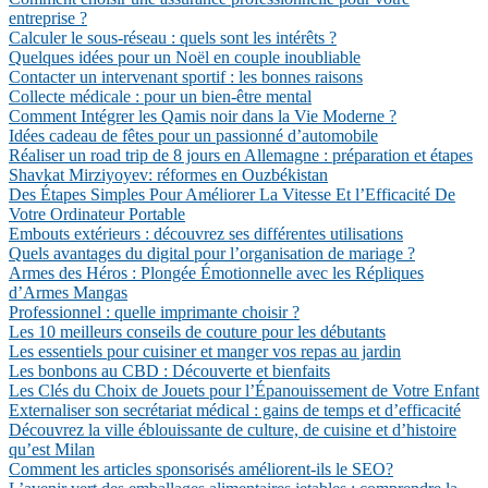
entreprise ?
Calculer le sous-réseau : quels sont les intérêts ?
Quelques idées pour un Noël en couple inoubliable
Contacter un intervenant sportif : les bonnes raisons
Collecte médicale : pour un bien-être mental
Comment Intégrer les Qamis noir dans la Vie Moderne ?
Idées cadeau de fêtes pour un passionné d’automobile
Réaliser un road trip de 8 jours en Allemagne : préparation et étapes
Shavkat Mirziyoyev: réformes en Ouzbékistan
Des Étapes Simples Pour Améliorer La Vitesse Et l’Efficacité De
Votre Ordinateur Portable
Embouts extérieurs : découvrez ses différentes utilisations
Quels avantages du digital pour l’organisation de mariage ?
Armes des Héros : Plongée Émotionnelle avec les Répliques
d’Armes Mangas
Professionnel : quelle imprimante choisir ?
Les 10 meilleurs conseils de couture pour les débutants
Les essentiels pour cuisiner et manger vos repas au jardin
Les bonbons au CBD : Découverte et bienfaits
Les Clés du Choix de Jouets pour l’Épanouissement de Votre Enfant
Externaliser son secrétariat médical : gains de temps et d’efficacité
Découvrez la ville éblouissante de culture, de cuisine et d’histoire
qu’est Milan
Comment les articles sponsorisés améliorent-ils le SEO?