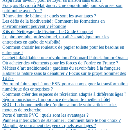
Aspirateur laveur : pour nettoyer sa maison sans effort
François Bayrou à Matignon : Une opportunité pour sécuriser son
patrimoine avec l’or ?
Rénovation de bâtiment : quels sont les avantages ?
Les défis de la biodiversité : Comment les formations en
environnement peuvent y répondre
Kits de Nettoyage de Piscine : Le Guide Complet
Le photographe professionnel, un allié stratégique pour les
entreprises en quête de visibilité
Comment choisir les rouleaux de papier toilette pour les besoins en
entreprise ?
Cachet infalsifiable : une révolution d’Edouard Patrick Junior Onana
Où acheter des vêtements pour les forces de l’ordre en France ?
Métiers d’art traditionnels : gardiens du savoir-faire à la française
Habiter la nature sans la dénaturer ? Focus sur le projet Sommet des
14 îles
Pourquoi faire appel à une ESN pour accompagner la transformation
numérique des entreprises ?
Comment créer des espaces de récréation adaptés à différents âges ?
Séjour touristique : l’importance de choisir le meilleur hôtel
SEO : La bonne méthode d’optimisation de votre article sur les
moteurs de recherche
Porte d’entrée PVC : quels sont les avantages ?
Panneau interdiction de stationner : comment faire le bon choix ?
Maquillage permanent des yeux : quels avantages ?