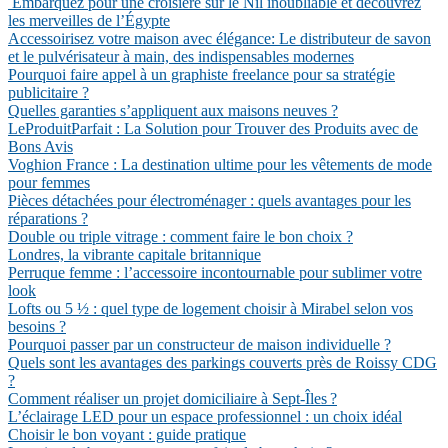
Embarquez pour une croisière sur le Nil inoubliable et découvrez
les merveilles de l’Égypte
Accessoirisez votre maison avec élégance: Le distributeur de savon
et le pulvérisateur à main, des indispensables modernes
Pourquoi faire appel à un graphiste freelance pour sa stratégie
publicitaire ?
Quelles garanties s’appliquent aux maisons neuves ?
LeProduitParfait : La Solution pour Trouver des Produits avec de
Bons Avis
Voghion France : La destination ultime pour les vêtements de mode
pour femmes
Pièces détachées pour électroménager : quels avantages pour les
réparations ?
Double ou triple vitrage : comment faire le bon choix ?
Londres, la vibrante capitale britannique
Perruque femme : l’accessoire incontournable pour sublimer votre
look
Lofts ou 5 ½ : quel type de logement choisir à Mirabel selon vos
besoins ?
Pourquoi passer par un constructeur de maison individuelle ?
Quels sont les avantages des parkings couverts près de Roissy CDG
?
Comment réaliser un projet domiciliaire à Sept-Îles ?
L’éclairage LED pour un espace professionnel : un choix idéal
Choisir le bon voyant : guide pratique