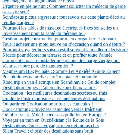
déménagement longue distance réussi
Urgence en pleine nuit : Comment solliciter un médecin de garde
sans stresser ?
Scindapsus pictus argyraeus : tout savoir sur cette plante déco au
feuillage argenté
Pourquoi les tables de massage électriques fixes sont-elles un
investissement pour la santé du thérapeute ?
Gestion projet construction pour mieux organiser les travaux
Faut-il acheter une moto neuve ou d’occasion quand on débute ?
Pourquoi voyager hors saison est-il souvent la meilleure décision ?
6 idées pour décorer sa terrasse et en profiter toute l’année
Comment choisir et installer une plaque de charge vierge pour
sécuriser votre parc de manutention ?
Magnésium Bisglycinate : Sommeil et Anxiété (Guide Expert)
Postbiotiques naturels : clarté mentale et immunité
Road trip en van électrique en Scandinavie : Guide complet
Destination Dupes : l’alternative aux lieux saturés
Coolcation : les meilleures destinations secrètes au frais
Guide de l’astro-tourisme : Les meilleures destinations
Où partir en Coolcation pour fuir les canicules ?
Cool-cationing : fuyez les canicules vers la fraîcheur
Où observer la Voie Lactée sans pollution en Europe ?
Voyager en train en Ouzbékistan : la Route de la Soie
Destinations Dupes : Voyagez mieux et moins cher
Silent Travel : choisir des destinations sans bruit