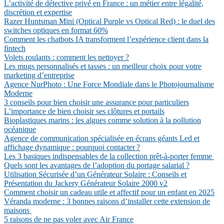
L’activité de détective privé en France : un métier entre légalité,
discrétion et expertise
Razer Huntsman Mini (Optical Purple vs Optical Red) : le duel des
switches optiques en format 60%
Comment les chatbots IA transforment l’expérience client dans la
fintech
Volets roulants : comment les nettoyer ?
Les mugs personnalisés et tasses : un meilleur choix pour votre
marketing d’entreprise
Agence NurPhoto : Une Force Mondiale dans le Photojournalisme
Moderne
3 conseils pour bien choisir une assurance pour particuliers
L’importance de bien choisir ses clôtures et portails
Bioplastiques marins : les algues comme solution à la pollution
océanique
Agence de communication spécialisée en écrans géants Led et
affichage dynamique : pourquoi contacter ?
Les 3 basiques indispensables de la collection prêt-à-porter femme
Quels sont les avantages de l’adoption du portage salarial ?
Utilisation Sécurisée d’un Générateur Solaire : Conseils et
Présentation du Jackery Générateur Solaire 2000 v2
Comment choisir un cadeau utile et affectif pour un enfant en 2025
Véranda moderne : 3 bonnes raisons d’installer cette extension de
maisons
5 raisons de ne pas voler avec Air France