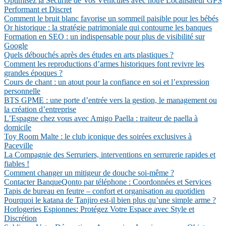
Optimisez la Sécurité de Vos Véhicules avec notre Localisateur GPS
Performant et Discret
Comment le bruit blanc favorise un sommeil paisible pour les bébés
Or historique : la stratégie patrimoniale qui contourne les banques
Formation en SEO : un indispensable pour plus de visibilité sur
Google
Quels débouchés après des études en arts plastiques ?
Comment les reproductions d’armes historiques font revivre les
grandes époques ?
Cours de chant : un atout pour la confiance en soi et l’expression
personnelle
BTS GPME : une porte d’entrée vers la gestion, le management ou
la création d’entreprise
L’Espagne chez vous avec Amigo Paella : traiteur de paella à
domicile
Toy Room Malte : le club iconique des soirées exclusives à
Paceville
La Compagnie des Serruriers, interventions en serrurerie rapides et
fiables !
Comment changer un mitigeur de douche soi-même ?
Contacter BanqueQonto par téléphone : Coordonnées et Services
Tapis de bureau en feutre – confort et organisation au quotidien
Pourquoi le katana de Tanjiro est-il bien plus qu’une simple arme ?
Horlogeries Espionnes: Protégez Votre Espace avec Style et
Discrétion