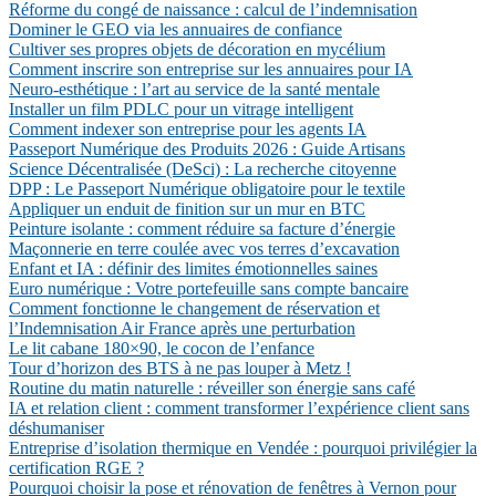
Réforme du congé de naissance : calcul de l’indemnisation
Dominer le GEO via les annuaires de confiance
Cultiver ses propres objets de décoration en mycélium
Comment inscrire son entreprise sur les annuaires pour IA
Neuro-esthétique : l’art au service de la santé mentale
Installer un film PDLC pour un vitrage intelligent
Comment indexer son entreprise pour les agents IA
Passeport Numérique des Produits 2026 : Guide Artisans
Science Décentralisée (DeSci) : La recherche citoyenne
DPP : Le Passeport Numérique obligatoire pour le textile
Appliquer un enduit de finition sur un mur en BTC
Peinture isolante : comment réduire sa facture d’énergie
Maçonnerie en terre coulée avec vos terres d’excavation
Enfant et IA : définir des limites émotionnelles saines
Euro numérique : Votre portefeuille sans compte bancaire
Comment fonctionne le changement de réservation et
l’Indemnisation Air France après une perturbation
Le lit cabane 180×90, le cocon de l’enfance
Tour d’horizon des BTS à ne pas louper à Metz !
Routine du matin naturelle : réveiller son énergie sans café
IA et relation client : comment transformer l’expérience client sans
déshumaniser
Entreprise d’isolation thermique en Vendée : pourquoi privilégier la
certification RGE ?
Pourquoi choisir la pose et rénovation de fenêtres à Vernon pour