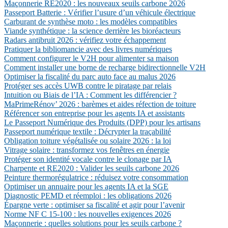
Maçonnerie RE2020 : les nouveaux seuils carbone 2026
Passeport Batterie : Vérifier l’usure d’un véhicule électrique
Carburant de synthèse moto : les modèles compatibles
Viande synthétique : la science derrière les bioréacteurs
Radars antibruit 2026 : vérifiez votre échappement
Pratiquer la bibliomancie avec des livres numériques
Comment configurer le V2H pour alimenter sa maison
Comment installer une borne de recharge bidirectionnelle V2H
Optimiser la fiscalité du parc auto face au malus 2026
Protéger ses accès UWB contre le piratage par relais
Intuition ou Biais de l’IA : Comment les différencier ?
MaPrimeRénov’ 2026 : barèmes et aides réfection de toiture
Référencer son entreprise pour les agents IA et assistants
Le Passeport Numérique des Produits (DPP) pour les artisans
Passeport numérique textile : Décrypter la traçabilité
Obligation toiture végétalisée ou solaire 2026 : la loi
Vitrage solaire : transformez vos fenêtres en énergie
Protéger son identité vocale contre le clonage par IA
Charpente et RE2020 : Valider les seuils carbone 2026
Peinture thermorégulatrice : réduisez votre consommation
Optimiser un annuaire pour les agents IA et la SGE
Diagnostic PEMD et réemploi : les obligations 2026
Épargne verte : optimiser sa fiscalité et agir pour l’avenir
Norme NF C 15-100 : les nouvelles exigences 2026
Maçonnerie : quelles solutions pour les seuils carbone ?