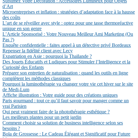
Sublimez Votre Décoration : Accessoires Lumineux pour Objets
d’Art
Microentreprises et inflation : stratégies d’adaptation face à la hausse
des coûts
L’art de se réveiller avec style : optez pour une tasse thermoréactive
unique en son genre
L’Article Sponsorisé : Votre Nouveau Meilleur Ami Marketing (Ou
Pas ?)
Enquête confidentielle : faites appel à un détective privé Bordeaux
Repenser la fidélité client avec Lecy
Expatriation en Asie : pourquoi la Thaïlande ?
Des Jouets Éducatifs et Ludiques pour Stimuler l’Intelligence et la
Curiosité des Enfants
Préparer son entretien de naturalisation : quand les outils en ligne
complètent les méthodes classiques
Pourquoi la luminothérapie va changer votre vie cet hiver sur le site
de Medi-Lum
Affiche illustration : Votre guide pour des créations uniques
Paris gourmand : tout ce qu’il faut savoir pour manger comme un
vrai Parisien
Qui peut vraiment faire de la photothérapie esthétique ?
Les meilleurs plantes pour un petit jardin
Comment choisir sa solution de business intelligence selon ses
besoins ?
Bola de Grossesse : Le Cadeau Élégant et Significatif pour Future