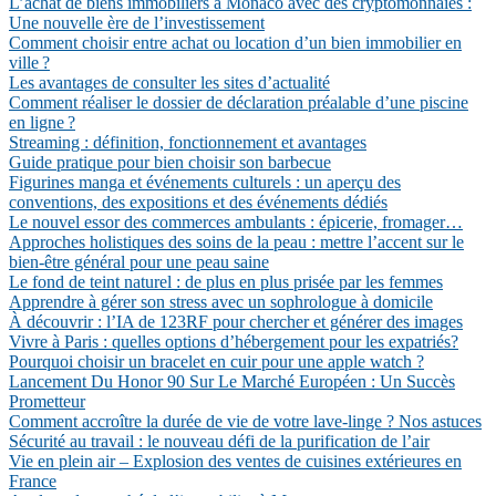
L’achat de biens immobiliers à Monaco avec des cryptomonnaies :
Une nouvelle ère de l’investissement
Comment choisir entre achat ou location d’un bien immobilier en
ville ?
Les avantages de consulter les sites d’actualité
Comment réaliser le dossier de déclaration préalable d’une piscine
en ligne ?
Streaming : définition, fonctionnement et avantages
Guide pratique pour bien choisir son barbecue
Figurines manga et événements culturels : un aperçu des
conventions, des expositions et des événements dédiés
Le nouvel essor des commerces ambulants : épicerie, fromager…
Approches holistiques des soins de la peau : mettre l’accent sur le
bien-être général pour une peau saine
Le fond de teint naturel : de plus en plus prisée par les femmes
Apprendre à gérer son stress avec un sophrologue à domicile
À découvrir : l’IA de 123RF pour chercher et générer des images
Vivre à Paris : quelles options d’hébergement pour les expatriés?
Pourquoi choisir un bracelet en cuir pour une apple watch ?
Lancement Du Honor 90 Sur Le Marché Européen : Un Succès
Prometteur
Comment accroître la durée de vie de votre lave-linge ? Nos astuces
Sécurité au travail : le nouveau défi de la purification de l’air
Vie en plein air – Explosion des ventes de cuisines extérieures en
France