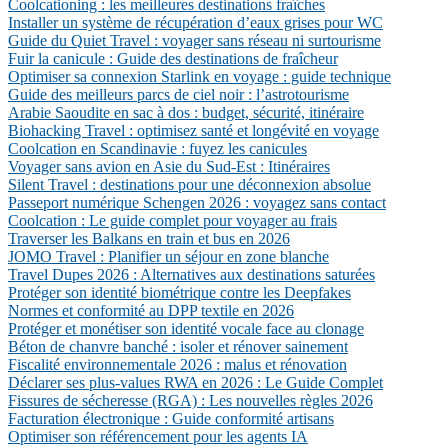
Coolcationing : les meilleures destinations fraîches
Installer un système de récupération d’eaux grises pour WC
Guide du Quiet Travel : voyager sans réseau ni surtourisme
Fuir la canicule : Guide des destinations de fraîcheur
Optimiser sa connexion Starlink en voyage : guide technique
Guide des meilleurs parcs de ciel noir : l’astrotourisme
Arabie Saoudite en sac à dos : budget, sécurité, itinéraire
Biohacking Travel : optimisez santé et longévité en voyage
Coolcation en Scandinavie : fuyez les canicules
Voyager sans avion en Asie du Sud-Est : Itinéraires
Silent Travel : destinations pour une déconnexion absolue
Passeport numérique Schengen 2026 : voyagez sans contact
Coolcation : Le guide complet pour voyager au frais
Traverser les Balkans en train et bus en 2026
JOMO Travel : Planifier un séjour en zone blanche
Travel Dupes 2026 : Alternatives aux destinations saturées
Protéger son identité biométrique contre les Deepfakes
Normes et conformité au DPP textile en 2026
Protéger et monétiser son identité vocale face au clonage
Béton de chanvre banché : isoler et rénover sainement
Fiscalité environnementale 2026 : malus et rénovation
Déclarer ses plus-values RWA en 2026 : Le Guide Complet
Fissures de sécheresse (RGA) : Les nouvelles règles 2026
Facturation électronique : Guide conformité artisans
Optimiser son référencement pour les agents IA