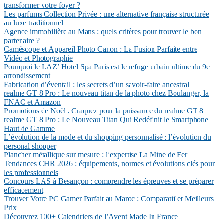
transformer votre foyer ?
Les parfums Collection Privée : une alternative française structurée
au luxe traditionnel
Agence immobilière au Mans : quels critères pour trouver le bon
partenaire ?
Caméscope et Appareil Photo Canon : La Fusion Parfaite entre
Vidéo et Photographie
Pourquoi le LAZ’ Hotel Spa Paris est le refuge urbain ultime du 9e
arrondissement
Fabrication d’éventail : les secrets d’un savoir-faire ancestral
realme GT 8 Pro : Le nouveau titan de la photo chez Boulanger, la
FNAC et Amazon
Promotions de Noël : Craquez pour la puissance du realme GT 8
realme GT 8 Pro : Le Nouveau Titan Qui Redéfinit le Smartphone
Haut de Gamme
L’évolution de la mode et du shopping personnalisé : l’évolution du
personal shopper
Plancher métallique sur mesure : l’expertise La Mine de Fer
Tendances CHR 2026 : équipements, normes et évolutions clés pour
les professionnels
Concours LAS à Besançon : comprendre les épreuves et se préparer
efficacement
Trouver Votre PC Gamer Parfait au Maroc : Comparatif et Meilleurs
Prix
Découvrez 100+ Calendriers de l’Avent Made In France