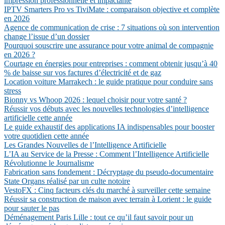
impression professionnelle et impactante
IPTV Smarters Pro vs TiviMate : comparaison objective et complète
en 2026
Agence de communication de crise : 7 situations où son intervention
change l’issue d’un dossier
Pourquoi souscrire une assurance pour votre animal de compagnie
en 2026 ?
Courtage en énergies pour entreprises : comment obtenir jusqu’à 40
% de baisse sur vos factures d’électricité et de gaz
Location voiture Marrakech : le guide pratique pour conduire sans
stress
Bionny vs Whoop 2026 : lequel choisir pour votre santé ?
Réussir vos débuts avec les nouvelles technologies d’intelligence
artificielle cette année
Le guide exhaustif des applications IA indispensables pour booster
votre quotidien cette année
Les Grandes Nouvelles de l’Intelligence Artificielle
L’IA au Service de la Presse : Comment l’Intelligence Artificielle
Révolutionne le Journalisme
Fabrication sans fondement : Décryptage du pseudo-documentaire
State Organs réalisé par un culte notoire
VestoFX : Cinq facteurs clés du marché à surveiller cette semaine
Réussir sa construction de maison avec terrain à Lorient : le guide
pour sauter le pas
Déménagement Paris Lille : tout ce qu’il faut savoir pour un