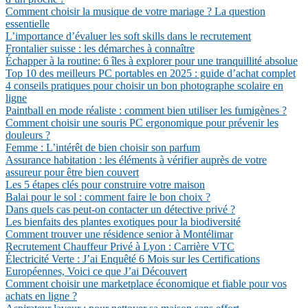
Comment choisir la musique de votre mariage ? La question
essentielle
L’importance d’évaluer les soft skills dans le recrutement
Frontalier suisse : les démarches à connaître
Échapper à la routine: 6 îles à explorer pour une tranquillité absolue
Top 10 des meilleurs PC portables en 2025 : guide d’achat complet
4 conseils pratiques pour choisir un bon photographe scolaire en
ligne
Paintball en mode réaliste : comment bien utiliser les fumigènes ?
Comment choisir une souris PC ergonomique pour prévenir les
douleurs ?
Femme : L’intérêt de bien choisir son parfum
Assurance habitation : les éléments à vérifier auprès de votre
assureur pour être bien couvert
Les 5 étapes clés pour construire votre maison
Balai pour le sol : comment faire le bon choix ?
Dans quels cas peut-on contacter un détective privé ?
Les bienfaits des plantes exotiques pour la biodiversité
Comment trouver une résidence senior à Montélimar
Recrutement Chauffeur Privé à Lyon : Carrière VTC
Électricité Verte : J’ai Enquêté 6 Mois sur les Certifications
Européennes, Voici ce que J’ai Découvert
Comment choisir une marketplace économique et fiable pour vos
achats en ligne ?