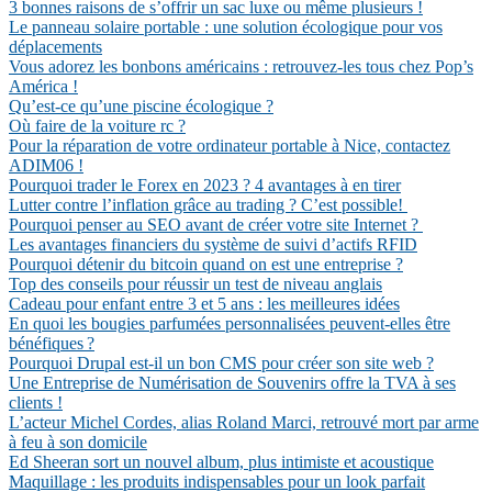
3 bonnes raisons de s’offrir un sac luxe ou même plusieurs !
Le panneau solaire portable : une solution écologique pour vos
déplacements
Vous adorez les bonbons américains : retrouvez-les tous chez Pop’s
América !
Qu’est-ce qu’une piscine écologique ?
Où faire de la voiture rc ?
Pour la réparation de votre ordinateur portable à Nice, contactez
ADIM06 !
Pourquoi trader le Forex en 2023 ? 4 avantages à en tirer
Lutter contre l’inflation grâce au trading ? C’est possible!
Pourquoi penser au SEO avant de créer votre site Internet ?
Les avantages financiers du système de suivi d’actifs RFID
Pourquoi détenir du bitcoin quand on est une entreprise ?
Top des conseils pour réussir un test de niveau anglais
Cadeau pour enfant entre 3 et 5 ans : les meilleures idées
En quoi les bougies parfumées personnalisées peuvent-elles être
bénéfiques ?
Pourquoi Drupal est-il un bon CMS pour créer son site web ?
Une Entreprise de Numérisation de Souvenirs offre la TVA à ses
clients !
L’acteur Michel Cordes, alias Roland Marci, retrouvé mort par arme
à feu à son domicile
Ed Sheeran sort un nouvel album, plus intimiste et acoustique
Maquillage : les produits indispensables pour un look parfait