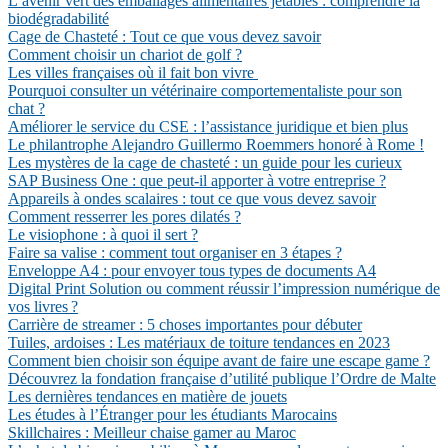
L’avenir vert des emballages alimentaires jetables : comprendre la
biodégradabilité
Cage de Chasteté : Tout ce que vous devez savoir
Comment choisir un chariot de golf ?
Les villes françaises où il fait bon vivre
Pourquoi consulter un vétérinaire comportementaliste pour son
chat ?
Améliorer le service du CSE : l’assistance juridique et bien plus
Le philantrophe Alejandro Guillermo Roemmers honoré à Rome !
Les mystères de la cage de chasteté : un guide pour les curieux
SAP Business One : que peut-il apporter à votre entreprise ?
Appareils à ondes scalaires : tout ce que vous devez savoir
Comment resserrer les pores dilatés ?
Le visiophone : à quoi il sert ?
Faire sa valise : comment tout organiser en 3 étapes ?
Enveloppe A4 : pour envoyer tous types de documents A4
Digital Print Solution ou comment réussir l’impression numérique de
vos livres ?
Carrière de streamer : 5 choses importantes pour débuter
Tuiles, ardoises : Les matériaux de toiture tendances en 2023
Comment bien choisir son équipe avant de faire une escape game ?
Découvrez la fondation française d’utilité publique l’Ordre de Malte
Les dernières tendances en matière de jouets
Les études à l’Étranger pour les étudiants Marocains
Skillchaires : Meilleur chaise gamer au Maroc