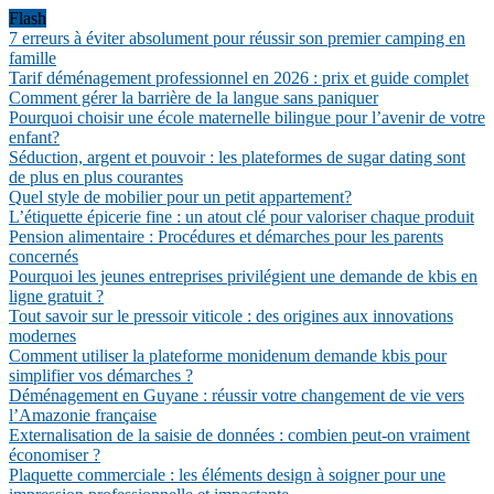
Flash
7 erreurs à éviter absolument pour réussir son premier camping en
famille
Tarif déménagement professionnel en 2026 : prix et guide complet
Comment gérer la barrière de la langue sans paniquer
Pourquoi choisir une école maternelle bilingue pour l’avenir de votre
enfant?
Séduction, argent et pouvoir : les plateformes de sugar dating sont
de plus en plus courantes
Quel style de mobilier pour un petit appartement?
L’étiquette épicerie fine : un atout clé pour valoriser chaque produit
Pension alimentaire : Procédures et démarches pour les parents
concernés
Pourquoi les jeunes entreprises privilégient une demande de kbis en
ligne gratuit ?
Tout savoir sur le pressoir viticole : des origines aux innovations
modernes
Comment utiliser la plateforme monidenum demande kbis pour
simplifier vos démarches ?
Déménagement en Guyane : réussir votre changement de vie vers
l’Amazonie française
Externalisation de la saisie de données : combien peut-on vraiment
économiser ?
Plaquette commerciale : les éléments design à soigner pour une