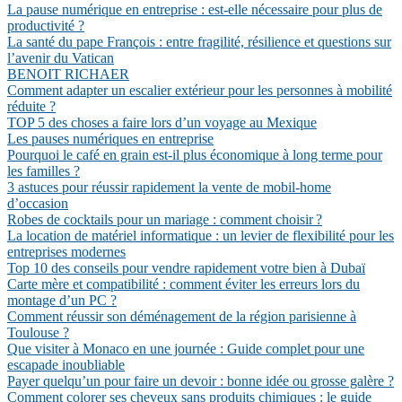
La pause numérique en entreprise : est-elle nécessaire pour plus de
productivité ?
La santé du pape François : entre fragilité, résilience et questions sur
l’avenir du Vatican
BENOIT RICHAER
Comment adapter un escalier extérieur pour les personnes à mobilité
réduite ?
TOP 5 des choses a faire lors d’un voyage au Mexique
Les pauses numériques en entreprise
Pourquoi le café en grain est-il plus économique à long terme pour
les familles ?
3 astuces pour réussir rapidement la vente de mobil-home
d’occasion
Robes de cocktails pour un mariage : comment choisir ?
La location de matériel informatique : un levier de flexibilité pour les
entreprises modernes
Top 10 des conseils pour vendre rapidement votre bien à Dubaï
Carte mère et compatibilité : comment éviter les erreurs lors du
montage d’un PC ?
Comment réussir son déménagement de la région parisienne à
Toulouse ?
Que visiter à Monaco en une journée : Guide complet pour une
escapade inoubliable
Payer quelqu’un pour faire un devoir : bonne idée ou grosse galère ?
Comment colorer ses cheveux sans produits chimiques : le guide