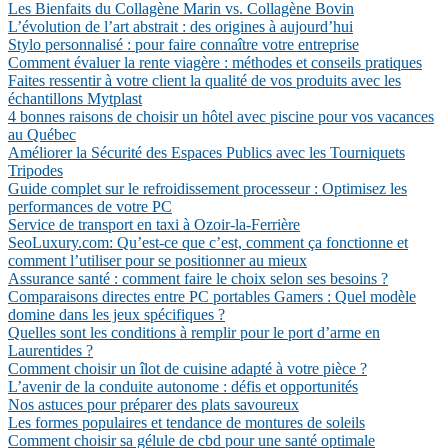
Les Bienfaits du Collagène Marin vs. Collagène Bovin
L’évolution de l’art abstrait : des origines à aujourd’hui
Stylo personnalisé : pour faire connaître votre entreprise
Comment évaluer la rente viagère : méthodes et conseils pratiques
Faites ressentir à votre client la qualité de vos produits avec les
échantillons Mytplast
4 bonnes raisons de choisir un hôtel avec piscine pour vos vacances
au Québec
Améliorer la Sécurité des Espaces Publics avec les Tourniquets
Tripodes
Guide complet sur le refroidissement processeur : Optimisez les
performances de votre PC
Service de transport en taxi à Ozoir-la-Ferrière
SeoLuxury.com: Qu’est-ce que c’est, comment ça fonctionne et
comment l’utiliser pour se positionner au mieux
Assurance santé : comment faire le choix selon ses besoins ?
Comparaisons directes entre PC portables Gamers : Quel modèle
domine dans les jeux spécifiques ?
Quelles sont les conditions à remplir pour le port d’arme en
Laurentides ?
Comment choisir un îlot de cuisine adapté à votre pièce ?
L’avenir de la conduite autonome : défis et opportunités
Nos astuces pour préparer des plats savoureux
Les formes populaires et tendance de montures de soleils
Comment choisir sa gélule de cbd pour une santé optimale