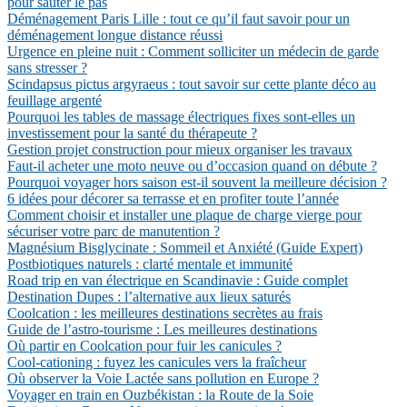
pour sauter le pas
Déménagement Paris Lille : tout ce qu’il faut savoir pour un
déménagement longue distance réussi
Urgence en pleine nuit : Comment solliciter un médecin de garde
sans stresser ?
Scindapsus pictus argyraeus : tout savoir sur cette plante déco au
feuillage argenté
Pourquoi les tables de massage électriques fixes sont-elles un
investissement pour la santé du thérapeute ?
Gestion projet construction pour mieux organiser les travaux
Faut-il acheter une moto neuve ou d’occasion quand on débute ?
Pourquoi voyager hors saison est-il souvent la meilleure décision ?
6 idées pour décorer sa terrasse et en profiter toute l’année
Comment choisir et installer une plaque de charge vierge pour
sécuriser votre parc de manutention ?
Magnésium Bisglycinate : Sommeil et Anxiété (Guide Expert)
Postbiotiques naturels : clarté mentale et immunité
Road trip en van électrique en Scandinavie : Guide complet
Destination Dupes : l’alternative aux lieux saturés
Coolcation : les meilleures destinations secrètes au frais
Guide de l’astro-tourisme : Les meilleures destinations
Où partir en Coolcation pour fuir les canicules ?
Cool-cationing : fuyez les canicules vers la fraîcheur
Où observer la Voie Lactée sans pollution en Europe ?
Voyager en train en Ouzbékistan : la Route de la Soie