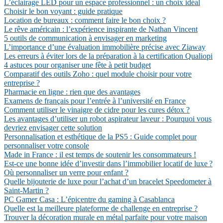
L’éclairage LED pour un espace professionnel : un choix idéal
Choisir le bon voyant : guide pratique
Location de bureaux : comment faire le bon choix ?
Le rêve américain : l’expérience inspirante de Nathan Vincent
5 outils de communication à envisager en marketing
L’importance d’une évaluation immobilière précise avec Ziaway
Les erreurs à éviter lors de la préparation à la certification Qualiopi
4 astuces pour organiser une fête à petit budget
Comparatif des outils Zoho : quel module choisir pour votre
entreprise ?
Pharmacie en ligne : rien que des avantages
Examens de français pour l’entrée à l’université en France
Comment utiliser le vinaigre de cidre pour les cures détox ?
Les avantages d’utiliser un robot aspirateur laveur : Pourquoi vous
devriez envisager cette solution
Personnalisation et esthétique de la PS5 : Guide complet pour
personnaliser votre console
Made in France : il est temps de soutenir les consommateurs !
Est-ce une bonne idée d’investir dans l’immobilier locatif de luxe ?
Où personnaliser un verre pour enfant ?
Quelle bijouterie de luxe pour l’achat d’un bracelet Speedometer à
Saint-Martin ?
PC Gamer Casa : L’épicentre du gaming à Casablanca
Quelle est la meilleure plateforme de challenge en entreprise ?
Trouver la décoration murale en métal parfaite pour votre maison