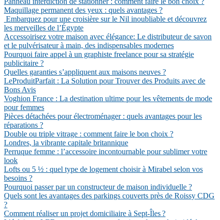
Panneau interdiction de stationner : comment faire le bon choix ?
Maquillage permanent des yeux : quels avantages ?
Embarquez pour une croisière sur le Nil inoubliable et découvrez
les merveilles de l’Égypte
Accessoirisez votre maison avec élégance: Le distributeur de savon
et le pulvérisateur à main, des indispensables modernes
Pourquoi faire appel à un graphiste freelance pour sa stratégie
publicitaire ?
Quelles garanties s’appliquent aux maisons neuves ?
LeProduitParfait : La Solution pour Trouver des Produits avec de
Bons Avis
Voghion France : La destination ultime pour les vêtements de mode
pour femmes
Pièces détachées pour électroménager : quels avantages pour les
réparations ?
Double ou triple vitrage : comment faire le bon choix ?
Londres, la vibrante capitale britannique
Perruque femme : l’accessoire incontournable pour sublimer votre
look
Lofts ou 5 ½ : quel type de logement choisir à Mirabel selon vos
besoins ?
Pourquoi passer par un constructeur de maison individuelle ?
Quels sont les avantages des parkings couverts près de Roissy CDG
?
Comment réaliser un projet domiciliaire à Sept-Îles ?