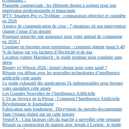
économiser ?
Plaquette commerciale : les éléments design à soigner pour une
impression professionnelle et impactante
IPTV Smarters Pro vs TiviMate : comparaison objective et complète
en 2026
Agence de communication de crise : 7 situations où son intervention
change l’issue d’un dossier
Pourquoi souscrire une assurance pour votre animal de compagnie
en 2026 ?
Courtage en énergies pour entreprises : comment obtenir jusqu’à 40
% de baisse sur vos factures d’électricité et de gaz
Location voiture Marrakech : le guide pratique pour conduire sans
stress
Bionny vs Whoop 2026 : lequel choisir pour votre santé ?
Réussir vos débuts avec les nouvelles technologies d’intelligence
artificielle cette année
Le guide exhaustif des applications IA indispensables pour booster
votre quotidien cette année
Les Grandes Nouvelles de l’Intelligence Artificielle
L’IA au Service de la Presse : Comment l’Intelligence Artificielle
Révolutionne le Journalisme
Fabrication sans fondement : Décryptage du pseudo-documentaire
State Organs réalisé par un culte notoire
VestoFX : Cinq facteurs clés du marché à surveiller cette semaine
Réussir sa construction de maison avec terrain à Lorient : le guide