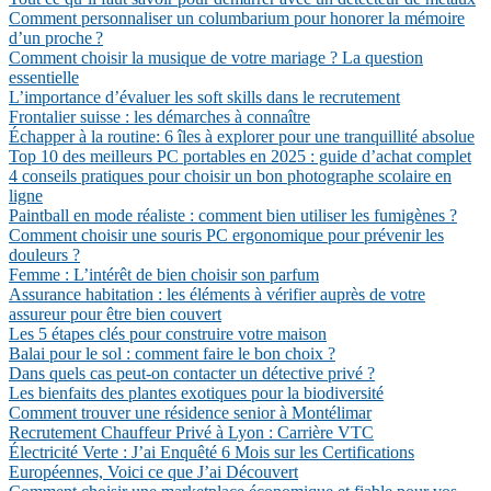
Comment personnaliser un columbarium pour honorer la mémoire
d’un proche ?
Comment choisir la musique de votre mariage ? La question
essentielle
L’importance d’évaluer les soft skills dans le recrutement
Frontalier suisse : les démarches à connaître
Échapper à la routine: 6 îles à explorer pour une tranquillité absolue
Top 10 des meilleurs PC portables en 2025 : guide d’achat complet
4 conseils pratiques pour choisir un bon photographe scolaire en
ligne
Paintball en mode réaliste : comment bien utiliser les fumigènes ?
Comment choisir une souris PC ergonomique pour prévenir les
douleurs ?
Femme : L’intérêt de bien choisir son parfum
Assurance habitation : les éléments à vérifier auprès de votre
assureur pour être bien couvert
Les 5 étapes clés pour construire votre maison
Balai pour le sol : comment faire le bon choix ?
Dans quels cas peut-on contacter un détective privé ?
Les bienfaits des plantes exotiques pour la biodiversité
Comment trouver une résidence senior à Montélimar
Recrutement Chauffeur Privé à Lyon : Carrière VTC
Électricité Verte : J’ai Enquêté 6 Mois sur les Certifications
Européennes, Voici ce que J’ai Découvert