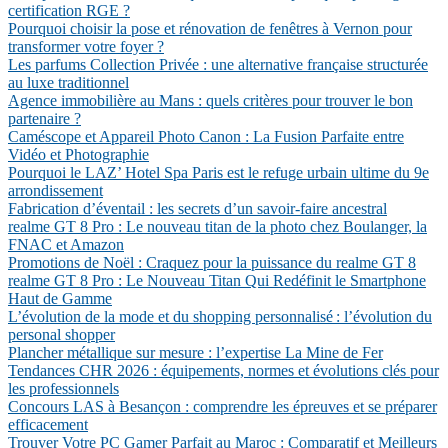
certification RGE ?
Pourquoi choisir la pose et rénovation de fenêtres à Vernon pour
transformer votre foyer ?
Les parfums Collection Privée : une alternative française structurée
au luxe traditionnel
Agence immobilière au Mans : quels critères pour trouver le bon
partenaire ?
Caméscope et Appareil Photo Canon : La Fusion Parfaite entre
Vidéo et Photographie
Pourquoi le LAZ’ Hotel Spa Paris est le refuge urbain ultime du 9e
arrondissement
Fabrication d’éventail : les secrets d’un savoir-faire ancestral
realme GT 8 Pro : Le nouveau titan de la photo chez Boulanger, la
FNAC et Amazon
Promotions de Noël : Craquez pour la puissance du realme GT 8
realme GT 8 Pro : Le Nouveau Titan Qui Redéfinit le Smartphone
Haut de Gamme
L’évolution de la mode et du shopping personnalisé : l’évolution du
personal shopper
Plancher métallique sur mesure : l’expertise La Mine de Fer
Tendances CHR 2026 : équipements, normes et évolutions clés pour
les professionnels
Concours LAS à Besançon : comprendre les épreuves et se préparer
efficacement
Trouver Votre PC Gamer Parfait au Maroc : Comparatif et Meilleurs