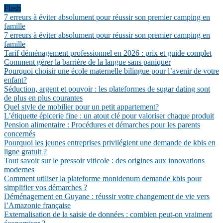
Flash
7 erreurs à éviter absolument pour réussir son premier camping en
famille
7 erreurs à éviter absolument pour réussir son premier camping en
famille
Tarif déménagement professionnel en 2026 : prix et guide complet
Comment gérer la barrière de la langue sans paniquer
Pourquoi choisir une école maternelle bilingue pour l’avenir de votre
enfant?
Séduction, argent et pouvoir : les plateformes de sugar dating sont
de plus en plus courantes
Quel style de mobilier pour un petit appartement?
L’étiquette épicerie fine : un atout clé pour valoriser chaque produit
Pension alimentaire : Procédures et démarches pour les parents
concernés
Pourquoi les jeunes entreprises privilégient une demande de kbis en
ligne gratuit ?
Tout savoir sur le pressoir viticole : des origines aux innovations
modernes
Comment utiliser la plateforme monidenum demande kbis pour
simplifier vos démarches ?
Déménagement en Guyane : réussir votre changement de vie vers
l’Amazonie française
Externalisation de la saisie de données : combien peut-on vraiment