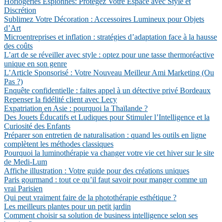
Horlogeries Espionnes: Protégez Votre Espace avec Style et
Discrétion
Sublimez Votre Décoration : Accessoires Lumineux pour Objets
d’Art
Microentreprises et inflation : stratégies d’adaptation face à la hausse
des coûts
L’art de se réveiller avec style : optez pour une tasse thermoréactive
unique en son genre
L’Article Sponsorisé : Votre Nouveau Meilleur Ami Marketing (Ou
Pas ?)
Enquête confidentielle : faites appel à un détective privé Bordeaux
Repenser la fidélité client avec Lecy
Expatriation en Asie : pourquoi la Thaïlande ?
Des Jouets Éducatifs et Ludiques pour Stimuler l’Intelligence et la
Curiosité des Enfants
Préparer son entretien de naturalisation : quand les outils en ligne
complètent les méthodes classiques
Pourquoi la luminothérapie va changer votre vie cet hiver sur le site
de Medi-Lum
Affiche illustration : Votre guide pour des créations uniques
Paris gourmand : tout ce qu’il faut savoir pour manger comme un
vrai Parisien
Qui peut vraiment faire de la photothérapie esthétique ?
Les meilleurs plantes pour un petit jardin
Comment choisir sa solution de business intelligence selon ses