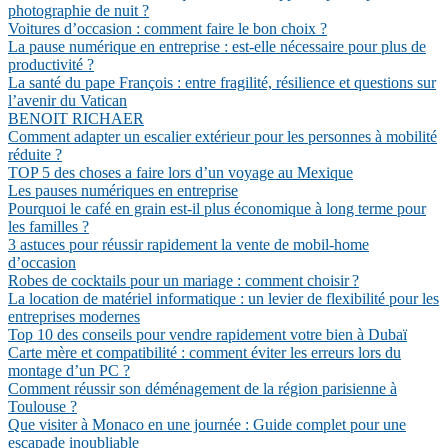
photographie de nuit ?
Voitures d’occasion : comment faire le bon choix ?
La pause numérique en entreprise : est-elle nécessaire pour plus de
productivité ?
La santé du pape François : entre fragilité, résilience et questions sur
l’avenir du Vatican
BENOIT RICHAER
Comment adapter un escalier extérieur pour les personnes à mobilité
réduite ?
TOP 5 des choses a faire lors d’un voyage au Mexique
Les pauses numériques en entreprise
Pourquoi le café en grain est-il plus économique à long terme pour
les familles ?
3 astuces pour réussir rapidement la vente de mobil-home
d’occasion
Robes de cocktails pour un mariage : comment choisir ?
La location de matériel informatique : un levier de flexibilité pour les
entreprises modernes
Top 10 des conseils pour vendre rapidement votre bien à Dubaï
Carte mère et compatibilité : comment éviter les erreurs lors du
montage d’un PC ?
Comment réussir son déménagement de la région parisienne à
Toulouse ?
Que visiter à Monaco en une journée : Guide complet pour une
escapade inoubliable