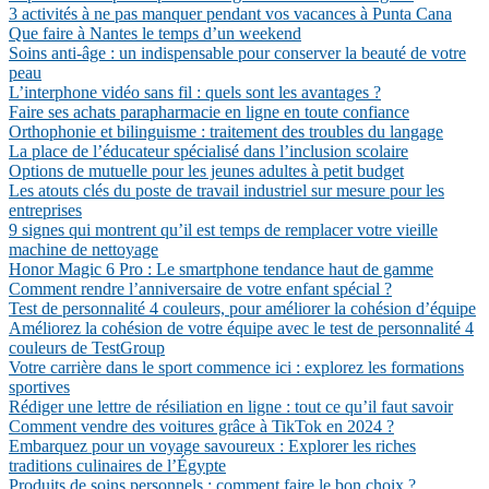
3 activités à ne pas manquer pendant vos vacances à Punta Cana
Que faire à Nantes le temps d’un weekend
Soins anti-âge : un indispensable pour conserver la beauté de votre
peau
L’interphone vidéo sans fil : quels sont les avantages ?
Faire ses achats parapharmacie en ligne en toute confiance
Orthophonie et bilinguisme : traitement des troubles du langage
La place de l’éducateur spécialisé dans l’inclusion scolaire
Options de mutuelle pour les jeunes adultes à petit budget
Les atouts clés du poste de travail industriel sur mesure pour les
entreprises
9 signes qui montrent qu’il est temps de remplacer votre vieille
machine de nettoyage
Honor Magic 6 Pro : Le smartphone tendance haut de gamme
Comment rendre l’anniversaire de votre enfant spécial ?
Test de personnalité 4 couleurs, pour améliorer la cohésion d’équipe
Améliorez la cohésion de votre équipe avec le test de personnalité 4
couleurs de TestGroup
Votre carrière dans le sport commence ici : explorez les formations
sportives
Rédiger une lettre de résiliation en ligne : tout ce qu’il faut savoir
Comment vendre des voitures grâce à TikTok en 2024 ?
Embarquez pour un voyage savoureux : Explorer les riches
traditions culinaires de l’Égypte
Produits de soins personnels : comment faire le bon choix ?