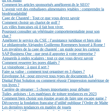
qu’est Milan
Comment les articles sponsorisés améliorent-ils le SEO?
L’avenir vert des emballages alimentaires jetables : comprendre la
biodégradabilité
Cage de Chasteté : Tout ce que vous devez savoir
Comment choisir un chariot de golf ?
Les villes françaises où il fait bon vivre
Pourquoi consulter un vétérinaire comportementaliste pour son
chat ?
Améliorer le service du CSE : l’assistance juridique et bien plus
Le philantrophe Alejandro Guillermo Roemmers honoré à Rome !
Les mystères de la cage de chasteté : un guide pour les curieux
SAP Business One : que peut-il apporter à votre entreprise ?
Appareils à ondes scalaires : tout ce que vous devez savoir
Comment resserrer les pores dilatés ?
Le visiophone : à quoi il sert ?
Faire sa valise : comment tout organiser en 3 étapes ?
Enveloppe A4 : pour envoyer tous types de documents A4
Digital Print Solution ou comment réussir l’impression numérique de
vos livres ?
Carrière de streamer : 5 choses importantes pour débuter
Tuiles, ardoises : Les matériaux de toiture tendances en 2023
Comment bien choisir son équipe avant de faire une escape game ?
Découvrez la fondation française d’utilité publique l’Ordre de Malte
Les dernières tendances en matière de jouets