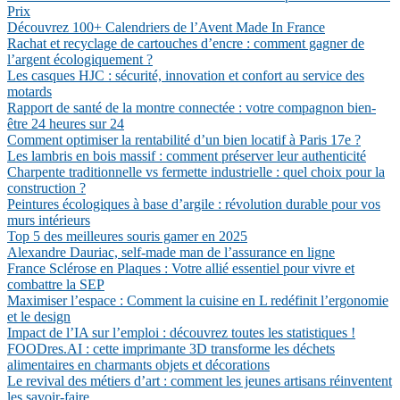
Prix
Découvrez 100+ Calendriers de l’Avent Made In France
Rachat et recyclage de cartouches d’encre : comment gagner de
l’argent écologiquement ?
Les casques HJC : sécurité, innovation et confort au service des
motards
Rapport de santé de la montre connectée : votre compagnon bien-
être 24 heures sur 24
Comment optimiser la rentabilité d’un bien locatif à Paris 17e ?
Les lambris en bois massif : comment préserver leur authenticité
Charpente traditionnelle vs fermette industrielle : quel choix pour la
construction ?
Peintures écologiques à base d’argile : révolution durable pour vos
murs intérieurs
Top 5 des meilleures souris gamer en 2025
Alexandre Dauriac, self-made man de l’assurance en ligne
France Sclérose en Plaques : Votre allié essentiel pour vivre et
combattre la SEP
Maximiser l’espace : Comment la cuisine en L redéfinit l’ergonomie
et le design
Impact de l’IA sur l’emploi : découvrez toutes les statistiques !
FOODres.AI : cette imprimante 3D transforme les déchets
alimentaires en charmants objets et décorations
Le revival des métiers d’art : comment les jeunes artisans réinventent
les savoir-faire