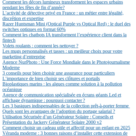
Comment les décors lumineux transforment les espaces urbains
pendant les fêtes de fin d’année?
L’activité de détective privé en France : un métier entre légalité,
discrétion et expertise
Razer Huntsman Mini (Optical Purple vs Optical Red) : le duel des
switches optiques en format 60%
Comment les chatbots IA transforment l’expérience client dans la
fintech
Volets roulants : comment les nettoyer ?
Les mugs personnalisés et tasses : un meilleur choix pour votre
marketing d’entreprise
Agence NurPhoto : Une Force Mondiale dans le Photojournalisme
Moderne
3 conseils pour bien choisir une assurance pour particuliers
L’importance de bien choisir ses clôtures et portails
Bioplastiques marins : les algues comme solution à la pollution
océanique
Agence de communication spécialisée en écrans géants Led et
affichage dynamique : pourquoi contacter ?
Les 3 basiques indispensables de la collection prêt-à-porter femme
Quels sont les avantages de l’adoption du portage salarial ?
Utilisation Sécurisée d’un Générateur Solaire : Conseils et
Présentation du Jackery Générateur Solaire 2000 v2
Comment choisir un cadeau utile et affectif pour un enfant en 2025
Véranda moderne : 3 bonnes raisons d’installer cette extension de