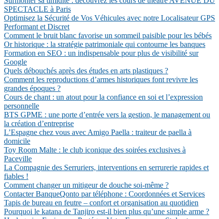
Surmonter sa timidité : découvrez les cours de théâtre AVENUE DU
SPECTACLE à Paris
Optimisez la Sécurité de Vos Véhicules avec notre Localisateur GPS
Performant et Discret
Comment le bruit blanc favorise un sommeil paisible pour les bébés
Or historique : la stratégie patrimoniale qui contourne les banques
Formation en SEO : un indispensable pour plus de visibilité sur
Google
Quels débouchés après des études en arts plastiques ?
Comment les reproductions d’armes historiques font revivre les
grandes époques ?
Cours de chant : un atout pour la confiance en soi et l’expression
personnelle
BTS GPME : une porte d’entrée vers la gestion, le management ou
la création d’entreprise
L’Espagne chez vous avec Amigo Paella : traiteur de paella à
domicile
Toy Room Malte : le club iconique des soirées exclusives à
Paceville
La Compagnie des Serruriers, interventions en serrurerie rapides et
fiables !
Comment changer un mitigeur de douche soi-même ?
Contacter BanqueQonto par téléphone : Coordonnées et Services
Tapis de bureau en feutre – confort et organisation au quotidien
Pourquoi le katana de Tanjiro est-il bien plus qu’une simple arme ?