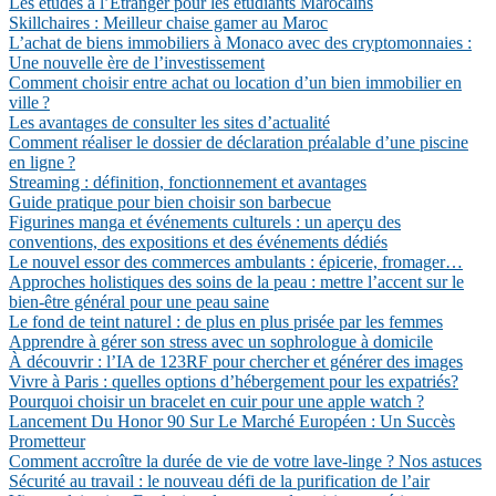
Les études à l’Étranger pour les étudiants Marocains
Skillchaires : Meilleur chaise gamer au Maroc
L’achat de biens immobiliers à Monaco avec des cryptomonnaies :
Une nouvelle ère de l’investissement
Comment choisir entre achat ou location d’un bien immobilier en
ville ?
Les avantages de consulter les sites d’actualité
Comment réaliser le dossier de déclaration préalable d’une piscine
en ligne ?
Streaming : définition, fonctionnement et avantages
Guide pratique pour bien choisir son barbecue
Figurines manga et événements culturels : un aperçu des
conventions, des expositions et des événements dédiés
Le nouvel essor des commerces ambulants : épicerie, fromager…
Approches holistiques des soins de la peau : mettre l’accent sur le
bien-être général pour une peau saine
Le fond de teint naturel : de plus en plus prisée par les femmes
Apprendre à gérer son stress avec un sophrologue à domicile
À découvrir : l’IA de 123RF pour chercher et générer des images
Vivre à Paris : quelles options d’hébergement pour les expatriés?
Pourquoi choisir un bracelet en cuir pour une apple watch ?
Lancement Du Honor 90 Sur Le Marché Européen : Un Succès
Prometteur
Comment accroître la durée de vie de votre lave-linge ? Nos astuces
Sécurité au travail : le nouveau défi de la purification de l’air