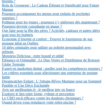
besoins ?
Bola de Grossesse : Le Cadeau Élégant et Significatif pour Future
Maman
Pourquoi accompagner les menus pour enfants de pochettes
surprises ?
Politique pour les jeunes : pourquoi s’y intéresser dès maintenant ?
Pourquoi devenir consultante en image ?
Que faire pour la fête des pères ? Activités, cadeaux et autres idées
pour tous les budgets
Économie d’énergie et confort : Trouver le fournisseur de gaz
propane idéal au Québec
10 idées originales pour utiliser un gobelet personnalisé avec
prénom
Monstera Deliciosa : entre beauté et utilité
Élégance et Originalité : Le Duo Verres et Distributeur de Boisson
Globe Terrestre
Expert en marketing digital : quelles sont les compétences requises ?
Les critères essentiels pour sélectionner une entreprise de portage
fiable
Dreamcatcher Enfant : L’Attrape-Rêves Magique pour un Sommeil
Paisible et Une Déco Enchantée
Avis sur meilleuriptv.fr : le meilleur iptv en france
Explorer le lien entre forme, rythme et perception
Le CBD est-il efficace contre les douleurs chroniques ?
Quand devez-vous remplacer votre robot piscine ?