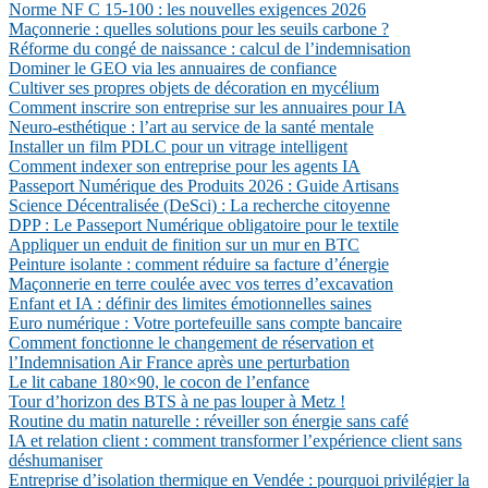
Norme NF C 15-100 : les nouvelles exigences 2026
Maçonnerie : quelles solutions pour les seuils carbone ?
Réforme du congé de naissance : calcul de l’indemnisation
Dominer le GEO via les annuaires de confiance
Cultiver ses propres objets de décoration en mycélium
Comment inscrire son entreprise sur les annuaires pour IA
Neuro-esthétique : l’art au service de la santé mentale
Installer un film PDLC pour un vitrage intelligent
Comment indexer son entreprise pour les agents IA
Passeport Numérique des Produits 2026 : Guide Artisans
Science Décentralisée (DeSci) : La recherche citoyenne
DPP : Le Passeport Numérique obligatoire pour le textile
Appliquer un enduit de finition sur un mur en BTC
Peinture isolante : comment réduire sa facture d’énergie
Maçonnerie en terre coulée avec vos terres d’excavation
Enfant et IA : définir des limites émotionnelles saines
Euro numérique : Votre portefeuille sans compte bancaire
Comment fonctionne le changement de réservation et
l’Indemnisation Air France après une perturbation
Le lit cabane 180×90, le cocon de l’enfance
Tour d’horizon des BTS à ne pas louper à Metz !
Routine du matin naturelle : réveiller son énergie sans café
IA et relation client : comment transformer l’expérience client sans
déshumaniser
Entreprise d’isolation thermique en Vendée : pourquoi privilégier la