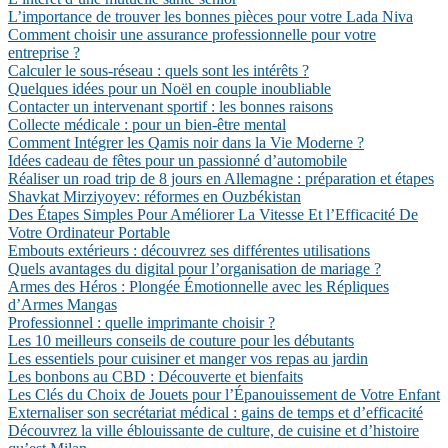
L’importance de trouver les bonnes pièces pour votre Lada Niva
Comment choisir une assurance professionnelle pour votre
entreprise ?
Calculer le sous-réseau : quels sont les intérêts ?
Quelques idées pour un Noël en couple inoubliable
Contacter un intervenant sportif : les bonnes raisons
Collecte médicale : pour un bien-être mental
Comment Intégrer les Qamis noir dans la Vie Moderne ?
Idées cadeau de fêtes pour un passionné d’automobile
Réaliser un road trip de 8 jours en Allemagne : préparation et étapes
Shavkat Mirziyoyev: réformes en Ouzbékistan
Des Étapes Simples Pour Améliorer La Vitesse Et l’Efficacité De
Votre Ordinateur Portable
Embouts extérieurs : découvrez ses différentes utilisations
Quels avantages du digital pour l’organisation de mariage ?
Armes des Héros : Plongée Émotionnelle avec les Répliques
d’Armes Mangas
Professionnel : quelle imprimante choisir ?
Les 10 meilleurs conseils de couture pour les débutants
Les essentiels pour cuisiner et manger vos repas au jardin
Les bonbons au CBD : Découverte et bienfaits
Les Clés du Choix de Jouets pour l’Épanouissement de Votre Enfant
Externaliser son secrétariat médical : gains de temps et d’efficacité
Découvrez la ville éblouissante de culture, de cuisine et d’histoire