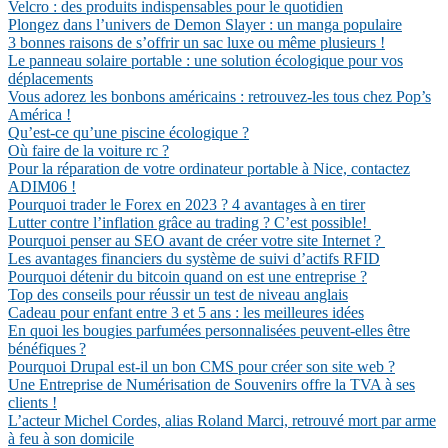
Velcro : des produits indispensables pour le quotidien
Plongez dans l’univers de Demon Slayer : un manga populaire
3 bonnes raisons de s’offrir un sac luxe ou même plusieurs !
Le panneau solaire portable : une solution écologique pour vos
déplacements
Vous adorez les bonbons américains : retrouvez-les tous chez Pop’s
América !
Qu’est-ce qu’une piscine écologique ?
Où faire de la voiture rc ?
Pour la réparation de votre ordinateur portable à Nice, contactez
ADIM06 !
Pourquoi trader le Forex en 2023 ? 4 avantages à en tirer
Lutter contre l’inflation grâce au trading ? C’est possible!
Pourquoi penser au SEO avant de créer votre site Internet ?
Les avantages financiers du système de suivi d’actifs RFID
Pourquoi détenir du bitcoin quand on est une entreprise ?
Top des conseils pour réussir un test de niveau anglais
Cadeau pour enfant entre 3 et 5 ans : les meilleures idées
En quoi les bougies parfumées personnalisées peuvent-elles être
bénéfiques ?
Pourquoi Drupal est-il un bon CMS pour créer son site web ?
Une Entreprise de Numérisation de Souvenirs offre la TVA à ses
clients !
L’acteur Michel Cordes, alias Roland Marci, retrouvé mort par arme
à feu à son domicile