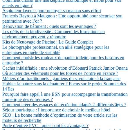
Comment choisir une marketplace économique et fiable pour vos
achats en ligne ?
Aspirateur laveur : pour nettoyer sa maison sans effort
François Bayrou à Matignon : Une opportunité pour sécuriser son
patrimoine avec l’or ?
Rénovation de bâtiment : quels sont les avantages ?
Les défis de la biodiversité : Comment les formations en
environnement peuvent y répondre
Kits de Nettoyage de Piscine : Le Guide Complet
Le photographe professionnel, un allié stratégique pour les
entreprises en quête de visibilité
Comment choisir les rouleaux de papier toilette pour les besoins en
entreprise ?
Cachet infalsifiable : une révolution d’Edouard Patrick Junior Onana
Où acheter des vêtements pour les forces de l’ordre en France ?
Métiers d’art traditionnels : gardiens du savoir-faire à la française
Habiter la nature sans la dénaturer ? Focus sur le projet Sommet des
14 îles
Pourquoi faire appel à une ESN pour accompagner la transformation
numérique des entreprises ?
Comment créer des espaces de récréation adaptés à différents âges ?
Séjour touristique : l’importance de choisir le meilleur hôtel
SEO : La bonne méthode d’optimisation de votre article sur les
moteurs de recherche
Porte d’entrée PVC : quels sont les avantages ?