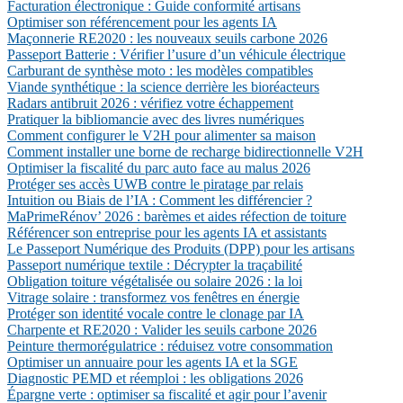
Facturation électronique : Guide conformité artisans
Optimiser son référencement pour les agents IA
Maçonnerie RE2020 : les nouveaux seuils carbone 2026
Passeport Batterie : Vérifier l’usure d’un véhicule électrique
Carburant de synthèse moto : les modèles compatibles
Viande synthétique : la science derrière les bioréacteurs
Radars antibruit 2026 : vérifiez votre échappement
Pratiquer la bibliomancie avec des livres numériques
Comment configurer le V2H pour alimenter sa maison
Comment installer une borne de recharge bidirectionnelle V2H
Optimiser la fiscalité du parc auto face au malus 2026
Protéger ses accès UWB contre le piratage par relais
Intuition ou Biais de l’IA : Comment les différencier ?
MaPrimeRénov’ 2026 : barèmes et aides réfection de toiture
Référencer son entreprise pour les agents IA et assistants
Le Passeport Numérique des Produits (DPP) pour les artisans
Passeport numérique textile : Décrypter la traçabilité
Obligation toiture végétalisée ou solaire 2026 : la loi
Vitrage solaire : transformez vos fenêtres en énergie
Protéger son identité vocale contre le clonage par IA
Charpente et RE2020 : Valider les seuils carbone 2026
Peinture thermorégulatrice : réduisez votre consommation
Optimiser un annuaire pour les agents IA et la SGE
Diagnostic PEMD et réemploi : les obligations 2026
Épargne verte : optimiser sa fiscalité et agir pour l’avenir