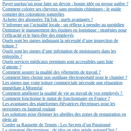
Payer quelqu’un pour faire un devoir : bonne idée ou grosse galère ?
Comment colorer ses cheveux sans produits chimiques : le guide
complet des colorations naturelles
Acheter des abonnées TikTok : quels avantages ?
S’informer sur l’actualité locale : un réflexe à prendre au quotidien
Optimiser le management des équipes en logistique : stratégies pour
l’efficacité et le bien-être des employés
Quels sont les signes indiquant la nécessité d’une inspection de
toiture ?
Quels sont les signes d’une infestation de moisissures dans les
entrepôts ?
Quels services médicaux premium sont accessibles sans liste
d’attente ?
Comment assurer la qualité des vêtements de travail ?
Comment bien choisir son outillage électroportatif pour le chantier ?
Les signes que votre toiture commerciale nécessite une réparation
immédiate à Montréal
Comment améliorer la qualité de vie au travail de vos employés ?
Comment fonctionne le statut de fonctionnaire en France ?
Les avantages des plateformes élévatrices électriques pour les
personnes en fauteuil roulant
Les solutions pour éloigner les abeilles des zones de restauration en
plein air
Corder sa Raquette de Tennis : Les Secrets d’un Passionné
La signature électronique : de plus en plus prisée aujourd’hui !