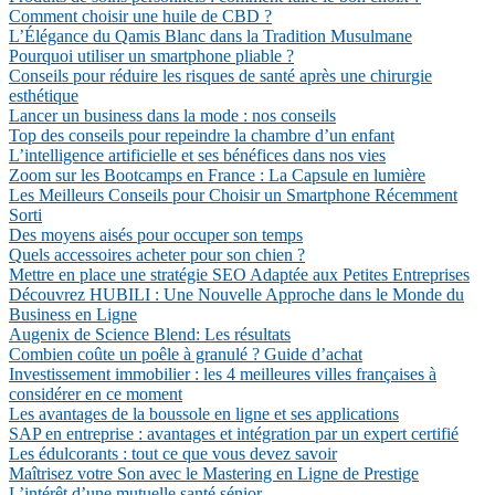
Comment choisir une huile de CBD ?
L’Élégance du Qamis Blanc dans la Tradition Musulmane
Pourquoi utiliser un smartphone pliable ?
Conseils pour réduire les risques de santé après une chirurgie
esthétique
Lancer un business dans la mode : nos conseils
Top des conseils pour repeindre la chambre d’un enfant
L’intelligence artificielle et ses bénéfices dans nos vies
Zoom sur les Bootcamps en France : La Capsule en lumière
Les Meilleurs Conseils pour Choisir un Smartphone Récemment
Sorti
Des moyens aisés pour occuper son temps
Quels accessoires acheter pour son chien ?
Mettre en place une stratégie SEO Adaptée aux Petites Entreprises
Découvrez HUBILI : Une Nouvelle Approche dans le Monde du
Business en Ligne
Augenix de Science Blend: Les résultats
Combien coûte un poêle à granulé ? Guide d’achat
Investissement immobilier : les 4 meilleures villes françaises à
considérer en ce moment
Les avantages de la boussole en ligne et ses applications
SAP en entreprise : avantages et intégration par un expert certifié
Les édulcorants : tout ce que vous devez savoir
Maîtrisez votre Son avec le Mastering en Ligne de Prestige
L’intérêt d’une mutuelle santé sénior