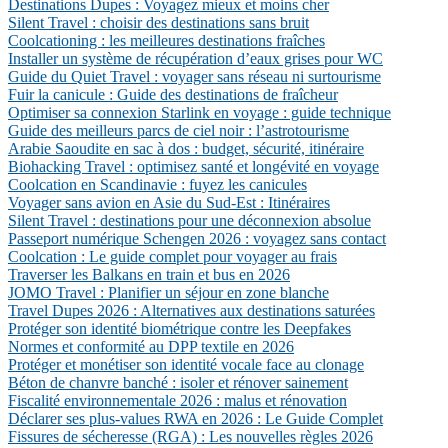
Destinations Dupes : Voyagez mieux et moins cher
Silent Travel : choisir des destinations sans bruit
Coolcationing : les meilleures destinations fraîches
Installer un système de récupération d’eaux grises pour WC
Guide du Quiet Travel : voyager sans réseau ni surtourisme
Fuir la canicule : Guide des destinations de fraîcheur
Optimiser sa connexion Starlink en voyage : guide technique
Guide des meilleurs parcs de ciel noir : l’astrotourisme
Arabie Saoudite en sac à dos : budget, sécurité, itinéraire
Biohacking Travel : optimisez santé et longévité en voyage
Coolcation en Scandinavie : fuyez les canicules
Voyager sans avion en Asie du Sud-Est : Itinéraires
Silent Travel : destinations pour une déconnexion absolue
Passeport numérique Schengen 2026 : voyagez sans contact
Coolcation : Le guide complet pour voyager au frais
Traverser les Balkans en train et bus en 2026
JOMO Travel : Planifier un séjour en zone blanche
Travel Dupes 2026 : Alternatives aux destinations saturées
Protéger son identité biométrique contre les Deepfakes
Normes et conformité au DPP textile en 2026
Protéger et monétiser son identité vocale face au clonage
Béton de chanvre banché : isoler et rénover sainement
Fiscalité environnementale 2026 : malus et rénovation
Déclarer ses plus-values RWA en 2026 : Le Guide Complet
Fissures de sécheresse (RGA) : Les nouvelles règles 2026