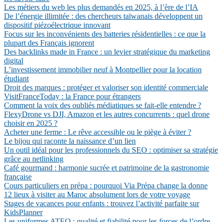
Les métiers du web les plus demandés en 2025, à l’ère de l’IA
De l’énergie illimitée : des chercheurs taïwanais développent un
dispositif piézoélectrique innovant
Focus sur les inconvénients des batteries résidentielles : ce que la
plupart des Français ignorent
Des backlinks made in France : un levier stratégique du marketing
digital
L’investissement immobilier neuf à Montpellier pour la location
étudiant
Droit des marques : protéger et valoriser son identité commerciale
VisitFranceToday : la France pour étrangers
Comment la voix des oubliés médiatiques se fait-elle entendre ?
FlexyDrone vs DJI, Amazon et les autres concurrents : quel drone
choisir en 2025 ?
Acheter une ferme : Le rêve accessible ou le piège à éviter ?
Le bijou qui raconte la naissance d’un lien
Un outil idéal pour les professionnels du SEO : optimiser sa stratégie
grâce au netlinking
Café gourmand : harmonie sucrée et patrimoine de la gastronomie
française
Cours particuliers en prépa : pourquoi Via Prépa change la donne
12 lieux à visiter au Maroc absolument lors de votre voyage
Stages de vacances pour enfants : trouvez l’activité parfaite sur
KidsPlanner
Les uniformes ATEQ : qualité et fiabilité pour les forces de l’ordre