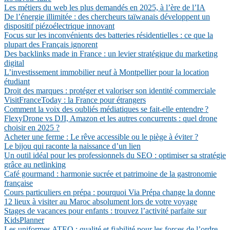
Les métiers du web les plus demandés en 2025, à l’ère de l’IA
De l’énergie illimitée : des chercheurs taïwanais développent un
dispositif piézoélectrique innovant
Focus sur les inconvénients des batteries résidentielles : ce que la
plupart des Français ignorent
Des backlinks made in France : un levier stratégique du marketing
digital
L’investissement immobilier neuf à Montpellier pour la location
étudiant
Droit des marques : protéger et valoriser son identité commerciale
VisitFranceToday : la France pour étrangers
Comment la voix des oubliés médiatiques se fait-elle entendre ?
FlexyDrone vs DJI, Amazon et les autres concurrents : quel drone
choisir en 2025 ?
Acheter une ferme : Le rêve accessible ou le piège à éviter ?
Le bijou qui raconte la naissance d’un lien
Un outil idéal pour les professionnels du SEO : optimiser sa stratégie
grâce au netlinking
Café gourmand : harmonie sucrée et patrimoine de la gastronomie
française
Cours particuliers en prépa : pourquoi Via Prépa change la donne
12 lieux à visiter au Maroc absolument lors de votre voyage
Stages de vacances pour enfants : trouvez l’activité parfaite sur
KidsPlanner
Les uniformes ATEQ : qualité et fiabilité pour les forces de l’ordre