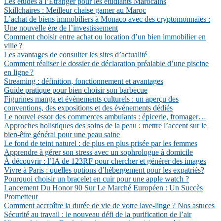
Les études à l’Étranger pour les étudiants Marocains
Skillchaires : Meilleur chaise gamer au Maroc
L’achat de biens immobiliers à Monaco avec des cryptomonnaies :
Une nouvelle ère de l’investissement
Comment choisir entre achat ou location d’un bien immobilier en
ville ?
Les avantages de consulter les sites d’actualité
Comment réaliser le dossier de déclaration préalable d’une piscine
en ligne ?
Streaming : définition, fonctionnement et avantages
Guide pratique pour bien choisir son barbecue
Figurines manga et événements culturels : un aperçu des
conventions, des expositions et des événements dédiés
Le nouvel essor des commerces ambulants : épicerie, fromager…
Approches holistiques des soins de la peau : mettre l’accent sur le
bien-être général pour une peau saine
Le fond de teint naturel : de plus en plus prisée par les femmes
Apprendre à gérer son stress avec un sophrologue à domicile
À découvrir : l’IA de 123RF pour chercher et générer des images
Vivre à Paris : quelles options d’hébergement pour les expatriés?
Pourquoi choisir un bracelet en cuir pour une apple watch ?
Lancement Du Honor 90 Sur Le Marché Européen : Un Succès
Prometteur
Comment accroître la durée de vie de votre lave-linge ? Nos astuces
Sécurité au travail : le nouveau défi de la purification de l’air