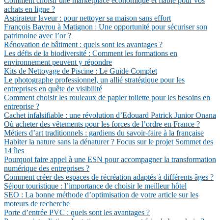
Comment choisir une marketplace économique et fiable pour vos
achats en ligne ?
Aspirateur laveur : pour nettoyer sa maison sans effort
François Bayrou à Matignon : Une opportunité pour sécuriser son
patrimoine avec l’or ?
Rénovation de bâtiment : quels sont les avantages ?
Les défis de la biodiversité : Comment les formations en
environnement peuvent y répondre
Kits de Nettoyage de Piscine : Le Guide Complet
Le photographe professionnel, un allié stratégique pour les
entreprises en quête de visibilité
Comment choisir les rouleaux de papier toilette pour les besoins en
entreprise ?
Cachet infalsifiable : une révolution d’Edouard Patrick Junior Onana
Où acheter des vêtements pour les forces de l’ordre en France ?
Métiers d’art traditionnels : gardiens du savoir-faire à la française
Habiter la nature sans la dénaturer ? Focus sur le projet Sommet des
14 îles
Pourquoi faire appel à une ESN pour accompagner la transformation
numérique des entreprises ?
Comment créer des espaces de récréation adaptés à différents âges ?
Séjour touristique : l’importance de choisir le meilleur hôtel
SEO : La bonne méthode d’optimisation de votre article sur les
moteurs de recherche
Porte d’entrée PVC : quels sont les avantages ?