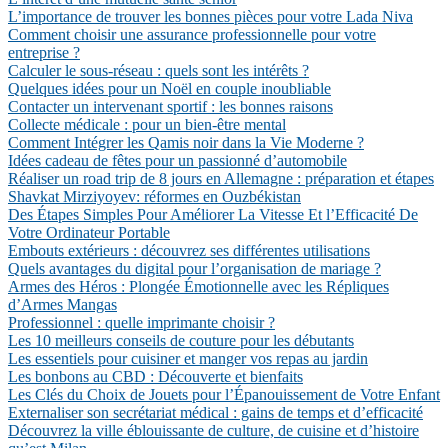
L’importance de trouver les bonnes pièces pour votre Lada Niva
Comment choisir une assurance professionnelle pour votre
entreprise ?
Calculer le sous-réseau : quels sont les intérêts ?
Quelques idées pour un Noël en couple inoubliable
Contacter un intervenant sportif : les bonnes raisons
Collecte médicale : pour un bien-être mental
Comment Intégrer les Qamis noir dans la Vie Moderne ?
Idées cadeau de fêtes pour un passionné d’automobile
Réaliser un road trip de 8 jours en Allemagne : préparation et étapes
Shavkat Mirziyoyev: réformes en Ouzbékistan
Des Étapes Simples Pour Améliorer La Vitesse Et l’Efficacité De
Votre Ordinateur Portable
Embouts extérieurs : découvrez ses différentes utilisations
Quels avantages du digital pour l’organisation de mariage ?
Armes des Héros : Plongée Émotionnelle avec les Répliques
d’Armes Mangas
Professionnel : quelle imprimante choisir ?
Les 10 meilleurs conseils de couture pour les débutants
Les essentiels pour cuisiner et manger vos repas au jardin
Les bonbons au CBD : Découverte et bienfaits
Les Clés du Choix de Jouets pour l’Épanouissement de Votre Enfant
Externaliser son secrétariat médical : gains de temps et d’efficacité
Découvrez la ville éblouissante de culture, de cuisine et d’histoire