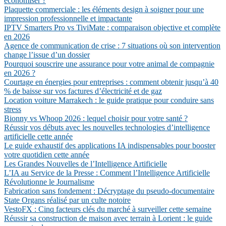
économiser ?
Plaquette commerciale : les éléments design à soigner pour une
impression professionnelle et impactante
IPTV Smarters Pro vs TiviMate : comparaison objective et complète
en 2026
Agence de communication de crise : 7 situations où son intervention
change l’issue d’un dossier
Pourquoi souscrire une assurance pour votre animal de compagnie
en 2026 ?
Courtage en énergies pour entreprises : comment obtenir jusqu’à 40
% de baisse sur vos factures d’électricité et de gaz
Location voiture Marrakech : le guide pratique pour conduire sans
stress
Bionny vs Whoop 2026 : lequel choisir pour votre santé ?
Réussir vos débuts avec les nouvelles technologies d’intelligence
artificielle cette année
Le guide exhaustif des applications IA indispensables pour booster
votre quotidien cette année
Les Grandes Nouvelles de l’Intelligence Artificielle
L’IA au Service de la Presse : Comment l’Intelligence Artificielle
Révolutionne le Journalisme
Fabrication sans fondement : Décryptage du pseudo-documentaire
State Organs réalisé par un culte notoire
VestoFX : Cinq facteurs clés du marché à surveiller cette semaine
Réussir sa construction de maison avec terrain à Lorient : le guide