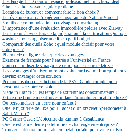
L’éclairage LED pour un espace professionnel : un choix idéal
Choisir le bon voyant : guide pratique
Location de bureaux : comment faire le bon choix ?
Le rêve américain : l’expérience inspirante de Nathan Vincent
5 outils de communication à envisager en marketing
L’importance d’une évaluation immobilière précise avec Ziaway
Les erreurs à éviter lors de la préparation à la certification Qualiopi
4 astuces pour organiser une fête à petit budget
Comparatif des outils Zoho : quel module choisir pour votre
entreprise ?
Pharmacie en ligne : rien que des avantages
Examens de français pour l’entrée à l’université en France
Comment utiliser le vinaigre de cidre pour les cures détox ?
Les avantages d’utiliser un robot aspirateur laveur : Pourquoi vous
devriez envisager cette solution
Personnalisation et esthétique de la PS5 : Guide complet pour
personnaliser votre console
Made in France : il est temps de soutenir les consommateurs !
Est-ce une bonne idée d’investir dans l’immobilier locatif de luxe ?
Où personnaliser un verre pour enfant ?
Quelle bijouterie de luxe pour l’achat d’un bracelet Speedometer à
Saint-Martin ?
PC Gamer Casa : L’épicentre du gaming à Casablanca
Quelle est la meilleure plateforme de challenge en entreprise ?
Trouver la décoration murale en métal parfaite pour votre maison