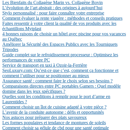
Les Bienfaits du Collagène Marin vs. Collagène Bovin
L’évolution de l’art abstrait : des origines à aujourd’hui
Stylo personnalisé : pour faire connaître votre entreprise
Comment évaluer la rente viagère : méthodes et conseils pratiques
Faites ressentir à votre client la qualité de vos produits avec les
échantillons Mytplast
4 bonnes raisons de choisir un hôtel avec piscine pour vos vacances
au Québec
Améliorer la Sécurité des Espaces Publics avec les Tourniquets
Tripodes
Guide complet sur le refroidissement processeur : Optimisez les
performances de votre PC
Service de transport en taxi à Ozoir-la-Ferrière
SeoLuxury.com: Qu’est-ce que c’est, comment ça fonctionne et
comment l’utiliser pour se positionner au mieux
Assurance santé : comment faire le choix selon ses besoins ?
Comparaisons directes entre PC portables Gamers : Quel modèle
domine dans les jeux spécifiques ?
Quelles sont les conditions à remplir pour le port d’arme en
Laurentides ?
Comment choisir un îlot de cuisine adapté à votre pièce ?
L’avenir de la conduite autonome : défis et opportunités
Nos astuces pour préparer des plats savoureux
Les formes populaires et tendance de montures de soleils
Comment choisir sa gélule de cbd pour une santé optimale