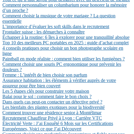
Comment personnaliser un columbarium pour honorer la mémoire
d’un proche ?
Comment choisir la musique de votre mariage ? La question
essentielle
L’importance d’évaluer les soft skills dans le recrutement
Frontalier suisse : les démarches à connaître
Échapper à la routine: 6 îles à explorer pour une tranquillité absolue
Top 10 des meilleurs PC portables en 2025 : guide d’achat complet
4 conseils pratiques pour choisir un bon photographe scolaire en
ligne
Paintball en mode réaliste : comment bien utiliser les fumigènes ?
Comment choisir une souris PC ergonomique pour prévenir les
douleurs ?
Femme : L’intérêt de bien choisir son parfum
Assurance habitation : les éléments à vérifier auprès de votre
assureur pour être bien couvert
Les 5 étapes clés pour construire votre maison
Balai pour le sol : comment faire le bon choix ?
Dans quels cas peut-on contacter un détective privé ?
Les bienfaits des plantes exotiques pour la biodiversité
Comment trouver une résidence senior à Montélimar
Recrutement Chauffeur Privé à Lyon : Carrière VTC
Électricité Verte : J’ai Enquêté 6 Mois sur les Certifications
Européennes, Voici ce que J’ai Découvert