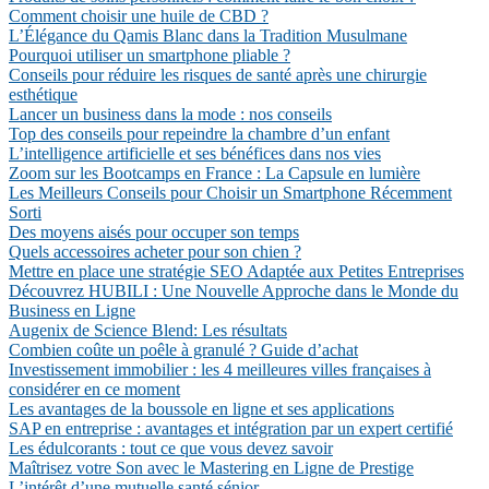
Comment choisir une huile de CBD ?
L’Élégance du Qamis Blanc dans la Tradition Musulmane
Pourquoi utiliser un smartphone pliable ?
Conseils pour réduire les risques de santé après une chirurgie
esthétique
Lancer un business dans la mode : nos conseils
Top des conseils pour repeindre la chambre d’un enfant
L’intelligence artificielle et ses bénéfices dans nos vies
Zoom sur les Bootcamps en France : La Capsule en lumière
Les Meilleurs Conseils pour Choisir un Smartphone Récemment
Sorti
Des moyens aisés pour occuper son temps
Quels accessoires acheter pour son chien ?
Mettre en place une stratégie SEO Adaptée aux Petites Entreprises
Découvrez HUBILI : Une Nouvelle Approche dans le Monde du
Business en Ligne
Augenix de Science Blend: Les résultats
Combien coûte un poêle à granulé ? Guide d’achat
Investissement immobilier : les 4 meilleures villes françaises à
considérer en ce moment
Les avantages de la boussole en ligne et ses applications
SAP en entreprise : avantages et intégration par un expert certifié
Les édulcorants : tout ce que vous devez savoir
Maîtrisez votre Son avec le Mastering en Ligne de Prestige
L’intérêt d’une mutuelle santé sénior