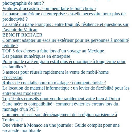
photographie de nuit ?
Voitures d’occasion : comment faire le bon choix ?
La pause numérique en entreprise : est-elle nécessaire pour plus de
productivité ?
La santé du pape François : entre fragilité, résilience et questions sur
l’avenir du Vatican
BENOIT RICHAER
Comment adapter un escalier extérieur pour les personnes à mobilité
réduite ?
TOP 5 des choses a faire lors d’un voyage au Mexique
Les pauses numériques en entreprise
Pourquoi le café en grain est-il plus économique à long terme pour
les familles ?
3 astuces pour réussir rapidement la vente de mobil-home
d’occasion
Robes de cocktails pour un mariage : comment choisir ?
La location de matériel informatique : un levier de flexibilité pour les
entreprises modernes
Top 10 des conseils pour vendre rapidement votre bien à Dubaï
Carte mère et compatibilité : comment éviter les erreurs lors du
montage d’un PC ?
Comment réussir son déménagement de la région parisienne à
Toulouse ?
Que visiter à Monaco en une journée : Guide complet pour une
escapade inoubliable