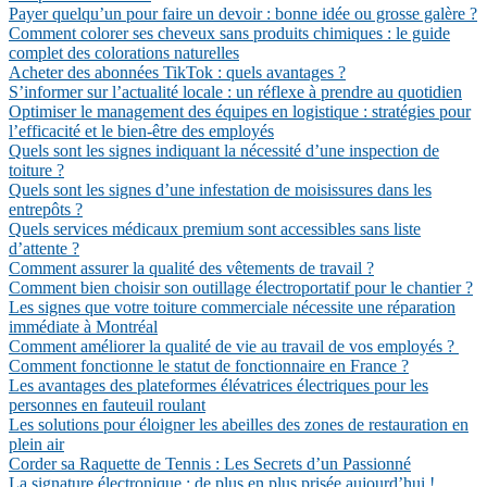
Payer quelqu’un pour faire un devoir : bonne idée ou grosse galère ?
Comment colorer ses cheveux sans produits chimiques : le guide
complet des colorations naturelles
Acheter des abonnées TikTok : quels avantages ?
S’informer sur l’actualité locale : un réflexe à prendre au quotidien
Optimiser le management des équipes en logistique : stratégies pour
l’efficacité et le bien-être des employés
Quels sont les signes indiquant la nécessité d’une inspection de
toiture ?
Quels sont les signes d’une infestation de moisissures dans les
entrepôts ?
Quels services médicaux premium sont accessibles sans liste
d’attente ?
Comment assurer la qualité des vêtements de travail ?
Comment bien choisir son outillage électroportatif pour le chantier ?
Les signes que votre toiture commerciale nécessite une réparation
immédiate à Montréal
Comment améliorer la qualité de vie au travail de vos employés ?
Comment fonctionne le statut de fonctionnaire en France ?
Les avantages des plateformes élévatrices électriques pour les
personnes en fauteuil roulant
Les solutions pour éloigner les abeilles des zones de restauration en
plein air
Corder sa Raquette de Tennis : Les Secrets d’un Passionné
La signature électronique : de plus en plus prisée aujourd’hui !