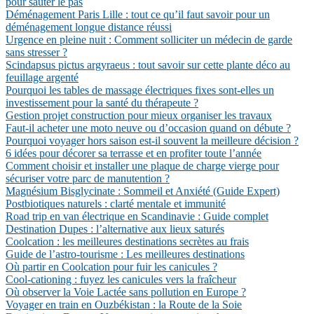
pour sauter le pas
Déménagement Paris Lille : tout ce qu’il faut savoir pour un
déménagement longue distance réussi
Urgence en pleine nuit : Comment solliciter un médecin de garde
sans stresser ?
Scindapsus pictus argyraeus : tout savoir sur cette plante déco au
feuillage argenté
Pourquoi les tables de massage électriques fixes sont-elles un
investissement pour la santé du thérapeute ?
Gestion projet construction pour mieux organiser les travaux
Faut-il acheter une moto neuve ou d’occasion quand on débute ?
Pourquoi voyager hors saison est-il souvent la meilleure décision ?
6 idées pour décorer sa terrasse et en profiter toute l’année
Comment choisir et installer une plaque de charge vierge pour
sécuriser votre parc de manutention ?
Magnésium Bisglycinate : Sommeil et Anxiété (Guide Expert)
Postbiotiques naturels : clarté mentale et immunité
Road trip en van électrique en Scandinavie : Guide complet
Destination Dupes : l’alternative aux lieux saturés
Coolcation : les meilleures destinations secrètes au frais
Guide de l’astro-tourisme : Les meilleures destinations
Où partir en Coolcation pour fuir les canicules ?
Cool-cationing : fuyez les canicules vers la fraîcheur
Où observer la Voie Lactée sans pollution en Europe ?
Voyager en train en Ouzbékistan : la Route de la Soie