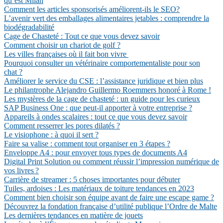
qu’est Milan
Comment les articles sponsorisés améliorent-ils le SEO?
L’avenir vert des emballages alimentaires jetables : comprendre la
biodégradabilité
Cage de Chasteté : Tout ce que vous devez savoir
Comment choisir un chariot de golf ?
Les villes françaises où il fait bon vivre
Pourquoi consulter un vétérinaire comportementaliste pour son
chat ?
Améliorer le service du CSE : l’assistance juridique et bien plus
Le philantrophe Alejandro Guillermo Roemmers honoré à Rome !
Les mystères de la cage de chasteté : un guide pour les curieux
SAP Business One : que peut-il apporter à votre entreprise ?
Appareils à ondes scalaires : tout ce que vous devez savoir
Comment resserrer les pores dilatés ?
Le visiophone : à quoi il sert ?
Faire sa valise : comment tout organiser en 3 étapes ?
Enveloppe A4 : pour envoyer tous types de documents A4
Digital Print Solution ou comment réussir l’impression numérique de
vos livres ?
Carrière de streamer : 5 choses importantes pour débuter
Tuiles, ardoises : Les matériaux de toiture tendances en 2023
Comment bien choisir son équipe avant de faire une escape game ?
Découvrez la fondation française d’utilité publique l’Ordre de Malte
Les dernières tendances en matière de jouets