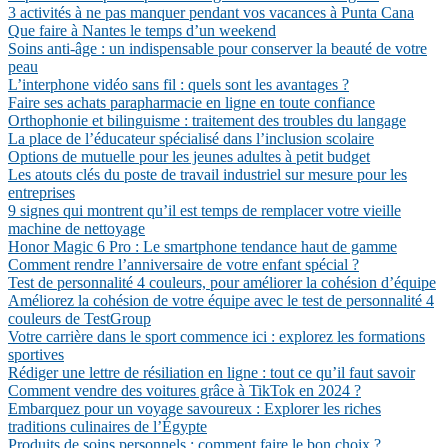
3 activités à ne pas manquer pendant vos vacances à Punta Cana
Que faire à Nantes le temps d’un weekend
Soins anti-âge : un indispensable pour conserver la beauté de votre
peau
L’interphone vidéo sans fil : quels sont les avantages ?
Faire ses achats parapharmacie en ligne en toute confiance
Orthophonie et bilinguisme : traitement des troubles du langage
La place de l’éducateur spécialisé dans l’inclusion scolaire
Options de mutuelle pour les jeunes adultes à petit budget
Les atouts clés du poste de travail industriel sur mesure pour les
entreprises
9 signes qui montrent qu’il est temps de remplacer votre vieille
machine de nettoyage
Honor Magic 6 Pro : Le smartphone tendance haut de gamme
Comment rendre l’anniversaire de votre enfant spécial ?
Test de personnalité 4 couleurs, pour améliorer la cohésion d’équipe
Améliorez la cohésion de votre équipe avec le test de personnalité 4
couleurs de TestGroup
Votre carrière dans le sport commence ici : explorez les formations
sportives
Rédiger une lettre de résiliation en ligne : tout ce qu’il faut savoir
Comment vendre des voitures grâce à TikTok en 2024 ?
Embarquez pour un voyage savoureux : Explorer les riches
traditions culinaires de l’Égypte
Produits de soins personnels : comment faire le bon choix ?