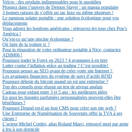
Velcro : des produits indispensables pour le quotidien
Plongez dans l’univers de Demon Slayer : un manga populaire
3 bonnes raisons de s’offrir un sac luxe ou même plusieurs !
Le panneau solaire portable : une solution écologique pour vos
déplacements
Vous adorez les bonbons américains : retrouvez-les tous chez Pop’s
América !
Qu’est-ce qu’une piscine écologique ?
Où faire de la voiture rc ?
Pour la réparation de votre ordinateur portable à Nice, contactez
ADIM06 !
Pourquoi trader le Forex en 2023 ? 4 avantages à en tirer
Lutter contre l’inflation grâce au trading ? C’est possible!
Pourquoi penser au SEO avant de créer votre site Internet ?
Les avantages financiers du système de suivi d’actifs RFID
Pourquoi détenir du bitcoin quand on est une entreprise ?
Top des conseils pour réussir un test de niveau anglais
Cadeau pour enfant entre 3 et 5 ans : les meilleures idées
En quoi les bougies parfumées personnalisées peuvent-elles être
bénéfiques ?
Pourquoi Drupal est-il un bon CMS pour créer son site web ?
Une Entreprise de Numérisation de Souvenirs offre la TVA à ses
clients !
L’acteur Michel Cordes, alias Roland Marci, retrouvé mort par arme
à feu à son domicile