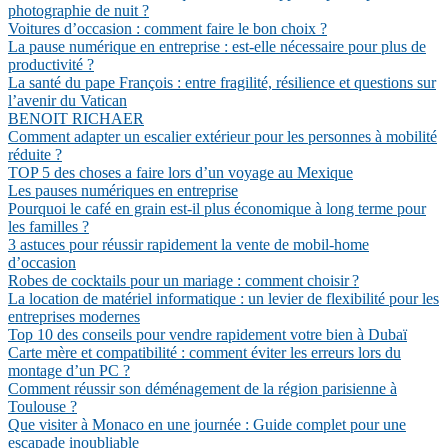
photographie de nuit ?
Voitures d’occasion : comment faire le bon choix ?
La pause numérique en entreprise : est-elle nécessaire pour plus de
productivité ?
La santé du pape François : entre fragilité, résilience et questions sur
l’avenir du Vatican
BENOIT RICHAER
Comment adapter un escalier extérieur pour les personnes à mobilité
réduite ?
TOP 5 des choses a faire lors d’un voyage au Mexique
Les pauses numériques en entreprise
Pourquoi le café en grain est-il plus économique à long terme pour
les familles ?
3 astuces pour réussir rapidement la vente de mobil-home
d’occasion
Robes de cocktails pour un mariage : comment choisir ?
La location de matériel informatique : un levier de flexibilité pour les
entreprises modernes
Top 10 des conseils pour vendre rapidement votre bien à Dubaï
Carte mère et compatibilité : comment éviter les erreurs lors du
montage d’un PC ?
Comment réussir son déménagement de la région parisienne à
Toulouse ?
Que visiter à Monaco en une journée : Guide complet pour une
escapade inoubliable