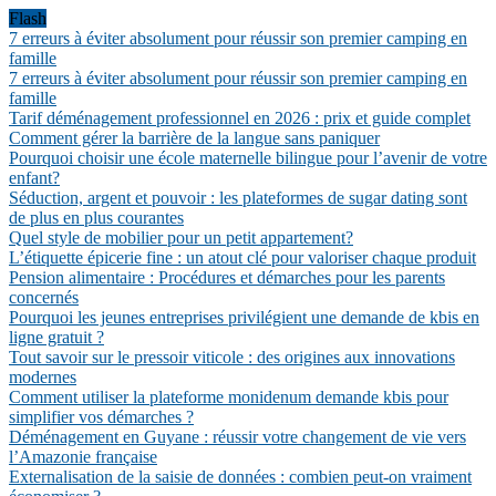
Flash
7 erreurs à éviter absolument pour réussir son premier camping en
famille
7 erreurs à éviter absolument pour réussir son premier camping en
famille
Tarif déménagement professionnel en 2026 : prix et guide complet
Comment gérer la barrière de la langue sans paniquer
Pourquoi choisir une école maternelle bilingue pour l’avenir de votre
enfant?
Séduction, argent et pouvoir : les plateformes de sugar dating sont
de plus en plus courantes
Quel style de mobilier pour un petit appartement?
L’étiquette épicerie fine : un atout clé pour valoriser chaque produit
Pension alimentaire : Procédures et démarches pour les parents
concernés
Pourquoi les jeunes entreprises privilégient une demande de kbis en
ligne gratuit ?
Tout savoir sur le pressoir viticole : des origines aux innovations
modernes
Comment utiliser la plateforme monidenum demande kbis pour
simplifier vos démarches ?
Déménagement en Guyane : réussir votre changement de vie vers
l’Amazonie française
Externalisation de la saisie de données : combien peut-on vraiment