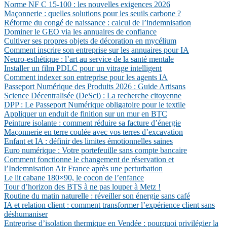
Norme NF C 15-100 : les nouvelles exigences 2026
Maçonnerie : quelles solutions pour les seuils carbone ?
Réforme du congé de naissance : calcul de l’indemnisation
Dominer le GEO via les annuaires de confiance
Cultiver ses propres objets de décoration en mycélium
Comment inscrire son entreprise sur les annuaires pour IA
Neuro-esthétique : l’art au service de la santé mentale
Installer un film PDLC pour un vitrage intelligent
Comment indexer son entreprise pour les agents IA
Passeport Numérique des Produits 2026 : Guide Artisans
Science Décentralisée (DeSci) : La recherche citoyenne
DPP : Le Passeport Numérique obligatoire pour le textile
Appliquer un enduit de finition sur un mur en BTC
Peinture isolante : comment réduire sa facture d’énergie
Maçonnerie en terre coulée avec vos terres d’excavation
Enfant et IA : définir des limites émotionnelles saines
Euro numérique : Votre portefeuille sans compte bancaire
Comment fonctionne le changement de réservation et
l’Indemnisation Air France après une perturbation
Le lit cabane 180×90, le cocon de l’enfance
Tour d’horizon des BTS à ne pas louper à Metz !
Routine du matin naturelle : réveiller son énergie sans café
IA et relation client : comment transformer l’expérience client sans
déshumaniser
Entreprise d’isolation thermique en Vendée : pourquoi privilégier la