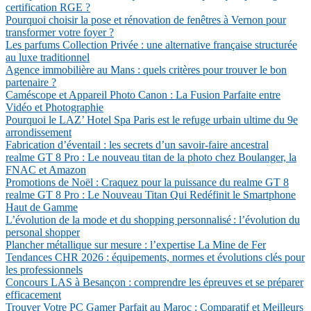
certification RGE ?
Pourquoi choisir la pose et rénovation de fenêtres à Vernon pour
transformer votre foyer ?
Les parfums Collection Privée : une alternative française structurée
au luxe traditionnel
Agence immobilière au Mans : quels critères pour trouver le bon
partenaire ?
Caméscope et Appareil Photo Canon : La Fusion Parfaite entre
Vidéo et Photographie
Pourquoi le LAZ’ Hotel Spa Paris est le refuge urbain ultime du 9e
arrondissement
Fabrication d’éventail : les secrets d’un savoir-faire ancestral
realme GT 8 Pro : Le nouveau titan de la photo chez Boulanger, la
FNAC et Amazon
Promotions de Noël : Craquez pour la puissance du realme GT 8
realme GT 8 Pro : Le Nouveau Titan Qui Redéfinit le Smartphone
Haut de Gamme
L’évolution de la mode et du shopping personnalisé : l’évolution du
personal shopper
Plancher métallique sur mesure : l’expertise La Mine de Fer
Tendances CHR 2026 : équipements, normes et évolutions clés pour
les professionnels
Concours LAS à Besançon : comprendre les épreuves et se préparer
efficacement
Trouver Votre PC Gamer Parfait au Maroc : Comparatif et Meilleurs