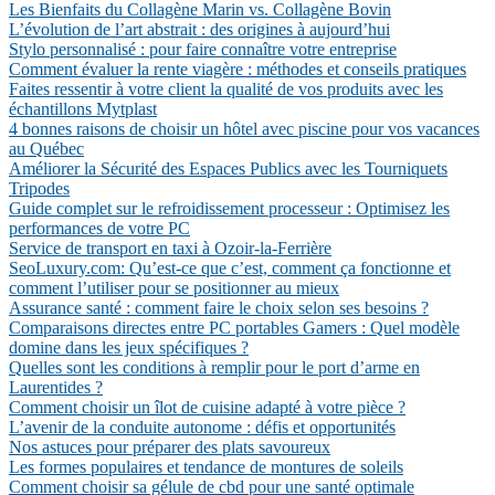
Les Bienfaits du Collagène Marin vs. Collagène Bovin
L’évolution de l’art abstrait : des origines à aujourd’hui
Stylo personnalisé : pour faire connaître votre entreprise
Comment évaluer la rente viagère : méthodes et conseils pratiques
Faites ressentir à votre client la qualité de vos produits avec les
échantillons Mytplast
4 bonnes raisons de choisir un hôtel avec piscine pour vos vacances
au Québec
Améliorer la Sécurité des Espaces Publics avec les Tourniquets
Tripodes
Guide complet sur le refroidissement processeur : Optimisez les
performances de votre PC
Service de transport en taxi à Ozoir-la-Ferrière
SeoLuxury.com: Qu’est-ce que c’est, comment ça fonctionne et
comment l’utiliser pour se positionner au mieux
Assurance santé : comment faire le choix selon ses besoins ?
Comparaisons directes entre PC portables Gamers : Quel modèle
domine dans les jeux spécifiques ?
Quelles sont les conditions à remplir pour le port d’arme en
Laurentides ?
Comment choisir un îlot de cuisine adapté à votre pièce ?
L’avenir de la conduite autonome : défis et opportunités
Nos astuces pour préparer des plats savoureux
Les formes populaires et tendance de montures de soleils
Comment choisir sa gélule de cbd pour une santé optimale