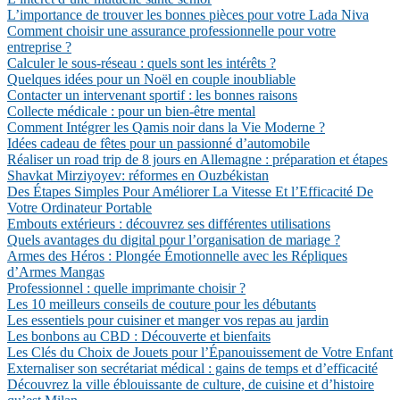
L’importance de trouver les bonnes pièces pour votre Lada Niva
Comment choisir une assurance professionnelle pour votre
entreprise ?
Calculer le sous-réseau : quels sont les intérêts ?
Quelques idées pour un Noël en couple inoubliable
Contacter un intervenant sportif : les bonnes raisons
Collecte médicale : pour un bien-être mental
Comment Intégrer les Qamis noir dans la Vie Moderne ?
Idées cadeau de fêtes pour un passionné d’automobile
Réaliser un road trip de 8 jours en Allemagne : préparation et étapes
Shavkat Mirziyoyev: réformes en Ouzbékistan
Des Étapes Simples Pour Améliorer La Vitesse Et l’Efficacité De
Votre Ordinateur Portable
Embouts extérieurs : découvrez ses différentes utilisations
Quels avantages du digital pour l’organisation de mariage ?
Armes des Héros : Plongée Émotionnelle avec les Répliques
d’Armes Mangas
Professionnel : quelle imprimante choisir ?
Les 10 meilleurs conseils de couture pour les débutants
Les essentiels pour cuisiner et manger vos repas au jardin
Les bonbons au CBD : Découverte et bienfaits
Les Clés du Choix de Jouets pour l’Épanouissement de Votre Enfant
Externaliser son secrétariat médical : gains de temps et d’efficacité
Découvrez la ville éblouissante de culture, de cuisine et d’histoire