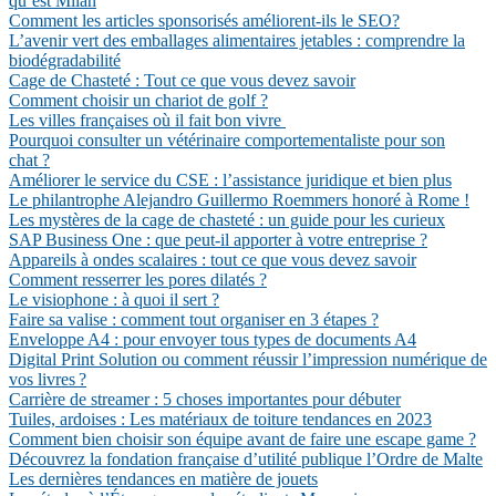
qu’est Milan
Comment les articles sponsorisés améliorent-ils le SEO?
L’avenir vert des emballages alimentaires jetables : comprendre la
biodégradabilité
Cage de Chasteté : Tout ce que vous devez savoir
Comment choisir un chariot de golf ?
Les villes françaises où il fait bon vivre
Pourquoi consulter un vétérinaire comportementaliste pour son
chat ?
Améliorer le service du CSE : l’assistance juridique et bien plus
Le philantrophe Alejandro Guillermo Roemmers honoré à Rome !
Les mystères de la cage de chasteté : un guide pour les curieux
SAP Business One : que peut-il apporter à votre entreprise ?
Appareils à ondes scalaires : tout ce que vous devez savoir
Comment resserrer les pores dilatés ?
Le visiophone : à quoi il sert ?
Faire sa valise : comment tout organiser en 3 étapes ?
Enveloppe A4 : pour envoyer tous types de documents A4
Digital Print Solution ou comment réussir l’impression numérique de
vos livres ?
Carrière de streamer : 5 choses importantes pour débuter
Tuiles, ardoises : Les matériaux de toiture tendances en 2023
Comment bien choisir son équipe avant de faire une escape game ?
Découvrez la fondation française d’utilité publique l’Ordre de Malte
Les dernières tendances en matière de jouets