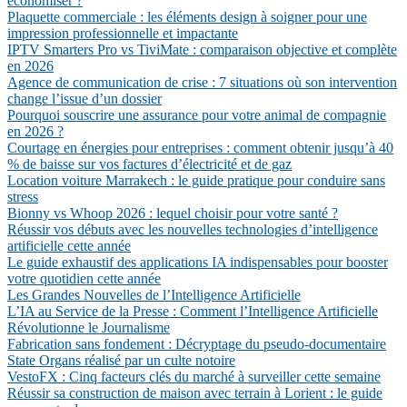
économiser ?
Plaquette commerciale : les éléments design à soigner pour une
impression professionnelle et impactante
IPTV Smarters Pro vs TiviMate : comparaison objective et complète
en 2026
Agence de communication de crise : 7 situations où son intervention
change l’issue d’un dossier
Pourquoi souscrire une assurance pour votre animal de compagnie
en 2026 ?
Courtage en énergies pour entreprises : comment obtenir jusqu’à 40
% de baisse sur vos factures d’électricité et de gaz
Location voiture Marrakech : le guide pratique pour conduire sans
stress
Bionny vs Whoop 2026 : lequel choisir pour votre santé ?
Réussir vos débuts avec les nouvelles technologies d’intelligence
artificielle cette année
Le guide exhaustif des applications IA indispensables pour booster
votre quotidien cette année
Les Grandes Nouvelles de l’Intelligence Artificielle
L’IA au Service de la Presse : Comment l’Intelligence Artificielle
Révolutionne le Journalisme
Fabrication sans fondement : Décryptage du pseudo-documentaire
State Organs réalisé par un culte notoire
VestoFX : Cinq facteurs clés du marché à surveiller cette semaine
Réussir sa construction de maison avec terrain à Lorient : le guide