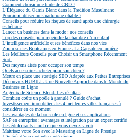
Comment choisir une huile de CBD ?
L’Élégance du Qamis Blanc dans la Tradition Musulmane
Pourquoi utiliser un smartphone pliable ?
Conseils pour réduire les risques de santé après une chirurgie
esthétique
Lancer un business dans la mode : nos conseils
Top des conseils pour repeindre la chambre d’un enfant
L’intelligence artificielle et ses bénéfices dans nos vies
Zoom sur les Bootcamps en France : La Capsule en lumière
Les Meilleurs Conseils pour Choisir un Smartphone Récemment
Sorti
Des moyens aisés pour occuper son temps
Quels accessoires acheter pour son chien ?
Mettre en place une stratégie SEO Adaptée aux Petites Entreprises
Découvrez HUBILI : Une Nouvelle Approche dans le Monde du
Business en Ligne
Augenix de Science Blend: Les résultats
Combien coûte un poêle à granulé ? Guide d’achat
Investissement immobilier : les 4 meilleures villes françaises à
considérer en ce moment
Les avantages de la boussole en ligne et ses applications
SAP en entreprise : avantages et intégration par un expert certifié
Les édulcorants : tout ce que vous devez savoir
Maîtrisez votre Son avec le Mastering en Ligne de Prestige
L’intérêt d’une mutuelle santé sénior