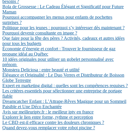
besoins ?
Bola de Grossesse : Le Cadeau Élégant et Significatif pour Future
Maman
Pourquoi accompagner les menus pour enfants de pochettes
surprises ?
Politique pour les jeunes : pourquoi s’y intéresser dès maintenant ?
Pourquoi devenir consultante en image ?
Que faire pour la fête des pères ? Activités, cadeaux et autres idées
pour tous les budgets
Économie d’énergie et confort : Trouver le fournisseur de gaz
propane idéal au Québec
10 idées originales pour utiliser un gobelet personnalisé avec
prénom
Monstera Deliciosa : entre beauté et utilité
Élégance et Originalité : Le Duo Verres et Distributeur de Boisson
Globe Terrestre
Expert en marketing digital : quelles sont les compétences requises ?
Les critères essentiels pour sélectionner une entreprise de portage
fiable
Dreamcatcher Enfant : L’Attrape-Rêves Magique pour un Sommeil
Paisible et Une Déco Enchantée
Avis sur meilleuriptv.fr : le meilleur iptv en france
Explorer le lien entre forme, rythme et perception
Le CBD est-il efficace contre les douleurs chroniques ?
Quand devez-vous remplacer votre robot piscine ?