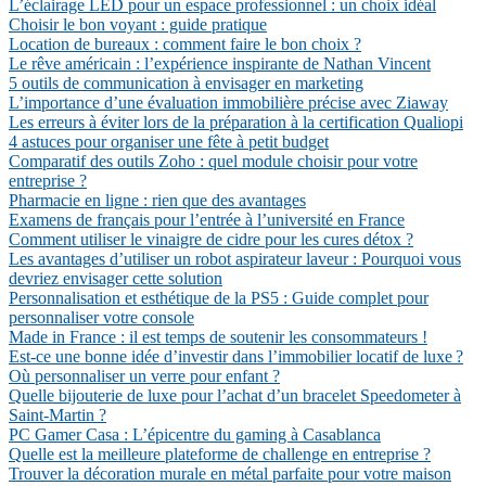
L’éclairage LED pour un espace professionnel : un choix idéal
Choisir le bon voyant : guide pratique
Location de bureaux : comment faire le bon choix ?
Le rêve américain : l’expérience inspirante de Nathan Vincent
5 outils de communication à envisager en marketing
L’importance d’une évaluation immobilière précise avec Ziaway
Les erreurs à éviter lors de la préparation à la certification Qualiopi
4 astuces pour organiser une fête à petit budget
Comparatif des outils Zoho : quel module choisir pour votre
entreprise ?
Pharmacie en ligne : rien que des avantages
Examens de français pour l’entrée à l’université en France
Comment utiliser le vinaigre de cidre pour les cures détox ?
Les avantages d’utiliser un robot aspirateur laveur : Pourquoi vous
devriez envisager cette solution
Personnalisation et esthétique de la PS5 : Guide complet pour
personnaliser votre console
Made in France : il est temps de soutenir les consommateurs !
Est-ce une bonne idée d’investir dans l’immobilier locatif de luxe ?
Où personnaliser un verre pour enfant ?
Quelle bijouterie de luxe pour l’achat d’un bracelet Speedometer à
Saint-Martin ?
PC Gamer Casa : L’épicentre du gaming à Casablanca
Quelle est la meilleure plateforme de challenge en entreprise ?
Trouver la décoration murale en métal parfaite pour votre maison