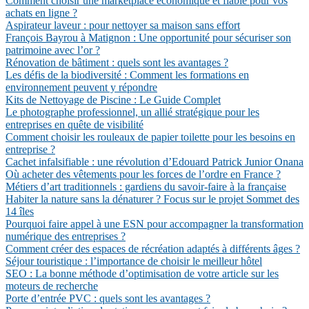
Comment choisir une marketplace économique et fiable pour vos
achats en ligne ?
Aspirateur laveur : pour nettoyer sa maison sans effort
François Bayrou à Matignon : Une opportunité pour sécuriser son
patrimoine avec l’or ?
Rénovation de bâtiment : quels sont les avantages ?
Les défis de la biodiversité : Comment les formations en
environnement peuvent y répondre
Kits de Nettoyage de Piscine : Le Guide Complet
Le photographe professionnel, un allié stratégique pour les
entreprises en quête de visibilité
Comment choisir les rouleaux de papier toilette pour les besoins en
entreprise ?
Cachet infalsifiable : une révolution d’Edouard Patrick Junior Onana
Où acheter des vêtements pour les forces de l’ordre en France ?
Métiers d’art traditionnels : gardiens du savoir-faire à la française
Habiter la nature sans la dénaturer ? Focus sur le projet Sommet des
14 îles
Pourquoi faire appel à une ESN pour accompagner la transformation
numérique des entreprises ?
Comment créer des espaces de récréation adaptés à différents âges ?
Séjour touristique : l’importance de choisir le meilleur hôtel
SEO : La bonne méthode d’optimisation de votre article sur les
moteurs de recherche
Porte d’entrée PVC : quels sont les avantages ?