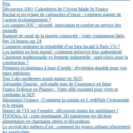
Prix
Découvrez 100+ Calendriers de l’Avent Made In France
Rachat et recyclage de cartouches d’encre : comment gagner de
l’argent écologiquement ?
Les casques HJC : sécurité, innovation et confort au service des
motards
Rapport de santé de la montre connectée : votre compagnon bien-
être 24 heures sur 24
Comment optimiser la rentabilité d’un bien locatif à Paris 17e ?
Les lambris en bois massif : comment préserver leur authenticité
Charpente traditionnelle vs fermette industrielle : quel choix pour la
construction ?
Peintures écologiques à base d’argile : révolution durable pour vos
murs intérieurs
Top 5 des meilleures souris gamer en 2025
Alexandre Dauriac, self-made man de l’assurance en ligne
France Sclérose en Plaques : Votre allié essentiel pour vivre et
combattre la SEP
Maximiser l’espace : Comment la cuisine en L redéfinit l’ergonomie
et le design
Impact de l’IA sur l’emploi : découvrez toutes les statistiques !
FOODres.AI : cette imprimante 3D transforme les déchets
alimentaires en charmants objets et décorations
Le revival des métiers d’art : comment les jeunes artisans réinventent
les savoir-faire