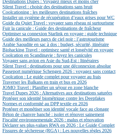
Destinations Dupes : Voyagez mieux et moins cher
Silent Travel : choisir des destinations sans bruit
Coolcationing : les meilleures destinations fraîches
Installer un système de récupération d’eaux grises pour WC
Guide du Quiet Travel : voyager sans réseau ni surtourisme
Fuir la canicule : Guide des destinations de fraîcheur
Optimiser sa connexion Starlink en voyage : guide technique
Guide des meilleurs parcs de ciel noir : l’astrotourisme
Arabie Saoudite en sac à dos : budget, sécurité, itinéraire
Biohacking Travel : optimisez santé et longévité en voyage
Coolcation en Scandinavie : fuyez les canicules
Voyager sans avion en Asie du Sud-Est : Itinéraires
Silent Travel : destinations pour une déconnexion absolue
Passeport numérique Schengen 2026 : voyagez sans contact
Coolcation : Le guide complet pour voyager au frais
Traverser les Balkans en train et bus en 2026
JOMO Travel : Planifier un séjour en zone blanche
Travel Dupes 2026 : Alternatives aux destinations saturées
Protéger son identité biométrique contre les Deepfakes
Normes et conformité au DPP textile en 2026
Protéger et monétiser son identité vocale face au clonage
Béton de chanvre banché : isoler et rénover sainement
Fiscalité environnementale 2026 : malus et rénovation
Déclarer ses plus-values RWA en 2026 : Le Guide Complet
Fissures de sécheresse (RGA) : Les nouvelles règles 2026