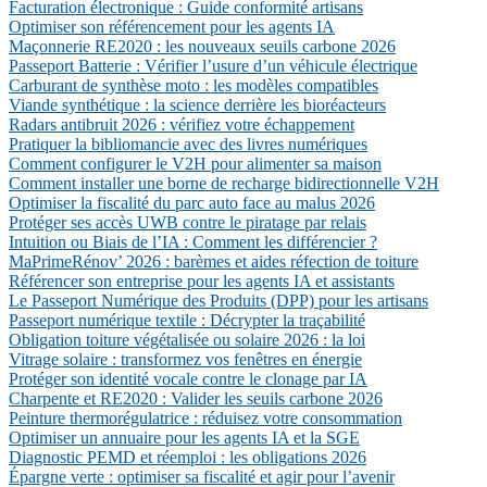
Facturation électronique : Guide conformité artisans
Optimiser son référencement pour les agents IA
Maçonnerie RE2020 : les nouveaux seuils carbone 2026
Passeport Batterie : Vérifier l’usure d’un véhicule électrique
Carburant de synthèse moto : les modèles compatibles
Viande synthétique : la science derrière les bioréacteurs
Radars antibruit 2026 : vérifiez votre échappement
Pratiquer la bibliomancie avec des livres numériques
Comment configurer le V2H pour alimenter sa maison
Comment installer une borne de recharge bidirectionnelle V2H
Optimiser la fiscalité du parc auto face au malus 2026
Protéger ses accès UWB contre le piratage par relais
Intuition ou Biais de l’IA : Comment les différencier ?
MaPrimeRénov’ 2026 : barèmes et aides réfection de toiture
Référencer son entreprise pour les agents IA et assistants
Le Passeport Numérique des Produits (DPP) pour les artisans
Passeport numérique textile : Décrypter la traçabilité
Obligation toiture végétalisée ou solaire 2026 : la loi
Vitrage solaire : transformez vos fenêtres en énergie
Protéger son identité vocale contre le clonage par IA
Charpente et RE2020 : Valider les seuils carbone 2026
Peinture thermorégulatrice : réduisez votre consommation
Optimiser un annuaire pour les agents IA et la SGE
Diagnostic PEMD et réemploi : les obligations 2026
Épargne verte : optimiser sa fiscalité et agir pour l’avenir