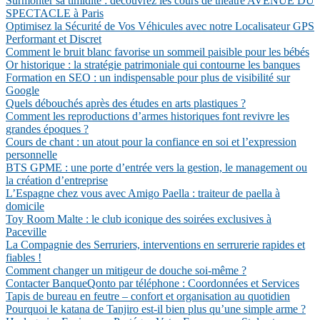
Surmonter sa timidité : découvrez les cours de théâtre AVENUE DU
SPECTACLE à Paris
Optimisez la Sécurité de Vos Véhicules avec notre Localisateur GPS
Performant et Discret
Comment le bruit blanc favorise un sommeil paisible pour les bébés
Or historique : la stratégie patrimoniale qui contourne les banques
Formation en SEO : un indispensable pour plus de visibilité sur
Google
Quels débouchés après des études en arts plastiques ?
Comment les reproductions d’armes historiques font revivre les
grandes époques ?
Cours de chant : un atout pour la confiance en soi et l’expression
personnelle
BTS GPME : une porte d’entrée vers la gestion, le management ou
la création d’entreprise
L’Espagne chez vous avec Amigo Paella : traiteur de paella à
domicile
Toy Room Malte : le club iconique des soirées exclusives à
Paceville
La Compagnie des Serruriers, interventions en serrurerie rapides et
fiables !
Comment changer un mitigeur de douche soi-même ?
Contacter BanqueQonto par téléphone : Coordonnées et Services
Tapis de bureau en feutre – confort et organisation au quotidien
Pourquoi le katana de Tanjiro est-il bien plus qu’une simple arme ?