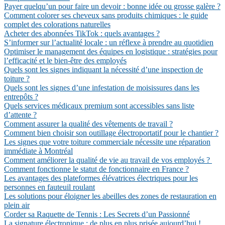
Payer quelqu’un pour faire un devoir : bonne idée ou grosse galère ?
Comment colorer ses cheveux sans produits chimiques : le guide
complet des colorations naturelles
Acheter des abonnées TikTok : quels avantages ?
S’informer sur l’actualité locale : un réflexe à prendre au quotidien
Optimiser le management des équipes en logistique : stratégies pour
l’efficacité et le bien-être des employés
Quels sont les signes indiquant la nécessité d’une inspection de
toiture ?
Quels sont les signes d’une infestation de moisissures dans les
entrepôts ?
Quels services médicaux premium sont accessibles sans liste
d’attente ?
Comment assurer la qualité des vêtements de travail ?
Comment bien choisir son outillage électroportatif pour le chantier ?
Les signes que votre toiture commerciale nécessite une réparation
immédiate à Montréal
Comment améliorer la qualité de vie au travail de vos employés ?
Comment fonctionne le statut de fonctionnaire en France ?
Les avantages des plateformes élévatrices électriques pour les
personnes en fauteuil roulant
Les solutions pour éloigner les abeilles des zones de restauration en
plein air
Corder sa Raquette de Tennis : Les Secrets d’un Passionné
La signature électronique : de plus en plus prisée aujourd’hui !