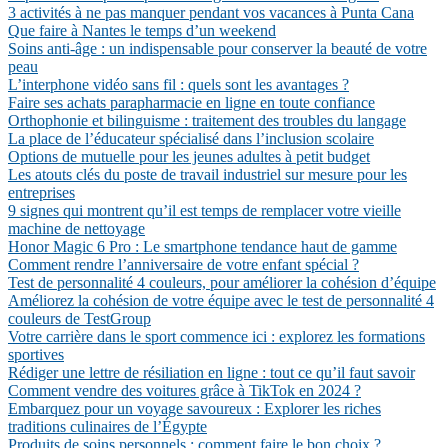
3 activités à ne pas manquer pendant vos vacances à Punta Cana
Que faire à Nantes le temps d’un weekend
Soins anti-âge : un indispensable pour conserver la beauté de votre
peau
L’interphone vidéo sans fil : quels sont les avantages ?
Faire ses achats parapharmacie en ligne en toute confiance
Orthophonie et bilinguisme : traitement des troubles du langage
La place de l’éducateur spécialisé dans l’inclusion scolaire
Options de mutuelle pour les jeunes adultes à petit budget
Les atouts clés du poste de travail industriel sur mesure pour les
entreprises
9 signes qui montrent qu’il est temps de remplacer votre vieille
machine de nettoyage
Honor Magic 6 Pro : Le smartphone tendance haut de gamme
Comment rendre l’anniversaire de votre enfant spécial ?
Test de personnalité 4 couleurs, pour améliorer la cohésion d’équipe
Améliorez la cohésion de votre équipe avec le test de personnalité 4
couleurs de TestGroup
Votre carrière dans le sport commence ici : explorez les formations
sportives
Rédiger une lettre de résiliation en ligne : tout ce qu’il faut savoir
Comment vendre des voitures grâce à TikTok en 2024 ?
Embarquez pour un voyage savoureux : Explorer les riches
traditions culinaires de l’Égypte
Produits de soins personnels : comment faire le bon choix ?