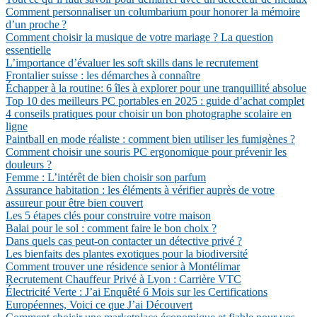
Comment personnaliser un columbarium pour honorer la mémoire
d’un proche ?
Comment choisir la musique de votre mariage ? La question
essentielle
L’importance d’évaluer les soft skills dans le recrutement
Frontalier suisse : les démarches à connaître
Échapper à la routine: 6 îles à explorer pour une tranquillité absolue
Top 10 des meilleurs PC portables en 2025 : guide d’achat complet
4 conseils pratiques pour choisir un bon photographe scolaire en
ligne
Paintball en mode réaliste : comment bien utiliser les fumigènes ?
Comment choisir une souris PC ergonomique pour prévenir les
douleurs ?
Femme : L’intérêt de bien choisir son parfum
Assurance habitation : les éléments à vérifier auprès de votre
assureur pour être bien couvert
Les 5 étapes clés pour construire votre maison
Balai pour le sol : comment faire le bon choix ?
Dans quels cas peut-on contacter un détective privé ?
Les bienfaits des plantes exotiques pour la biodiversité
Comment trouver une résidence senior à Montélimar
Recrutement Chauffeur Privé à Lyon : Carrière VTC
Électricité Verte : J’ai Enquêté 6 Mois sur les Certifications
Européennes, Voici ce que J’ai Découvert