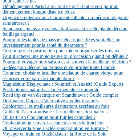
pour sauter le pas
Déménagement Paris Lille : tout ce qu’il faut savoir pour un
déménagement longue distance réussi
Urgence en pleine nuit : Comment solliciter un médecin de garde
sans stresser ?
Scindapsus pictus argyraeus : tout savoir sur cette plante déco au
feuillage argenté
Pourquoi les tables de massage électriques fixes sont-elles un
investissement pour la santé du thérapeute ?
Gestion projet construction pour mieux organiser les travaux
Faut-il acheter une moto neuve ou d’occasion quand on débute ?
Pourquoi voyager hors saison est-il souvent la meilleure décision ?
6 idées pour décorer sa terrasse et en profiter toute l’année
Comment choisir et installer une plaque de charge vierge pour
sécuriser votre parc de manutention ?
Magnésium Bisglycinate : Sommeil et Anxiété (Guide Expert)
Postbiotiques naturels : clarté mentale et immunité
Road trip en van électrique en Scandinavie : Guide complet
Destination Dupes : l’alternative aux lieux saturés
Coolcation : les meilleures destinations secrètes au frais
Guide de l’astro-tourisme : Les meilleures destinations
Où partir en Coolcation pour fuir les canicules ?
Cool-cationing : fuyez les canicules vers la fraîcheur
Où observer la Voie Lactée sans pollution en Europe ?
Voyager en train en Ouzbékistan : la Route de la Soie