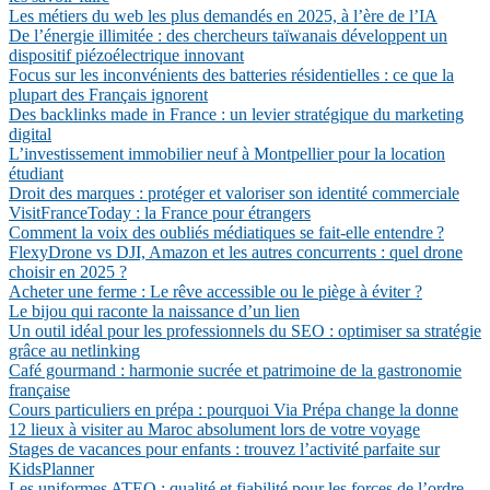
Les métiers du web les plus demandés en 2025, à l’ère de l’IA
De l’énergie illimitée : des chercheurs taïwanais développent un
dispositif piézoélectrique innovant
Focus sur les inconvénients des batteries résidentielles : ce que la
plupart des Français ignorent
Des backlinks made in France : un levier stratégique du marketing
digital
L’investissement immobilier neuf à Montpellier pour la location
étudiant
Droit des marques : protéger et valoriser son identité commerciale
VisitFranceToday : la France pour étrangers
Comment la voix des oubliés médiatiques se fait-elle entendre ?
FlexyDrone vs DJI, Amazon et les autres concurrents : quel drone
choisir en 2025 ?
Acheter une ferme : Le rêve accessible ou le piège à éviter ?
Le bijou qui raconte la naissance d’un lien
Un outil idéal pour les professionnels du SEO : optimiser sa stratégie
grâce au netlinking
Café gourmand : harmonie sucrée et patrimoine de la gastronomie
française
Cours particuliers en prépa : pourquoi Via Prépa change la donne
12 lieux à visiter au Maroc absolument lors de votre voyage
Stages de vacances pour enfants : trouvez l’activité parfaite sur
KidsPlanner
Les uniformes ATEQ : qualité et fiabilité pour les forces de l’ordre