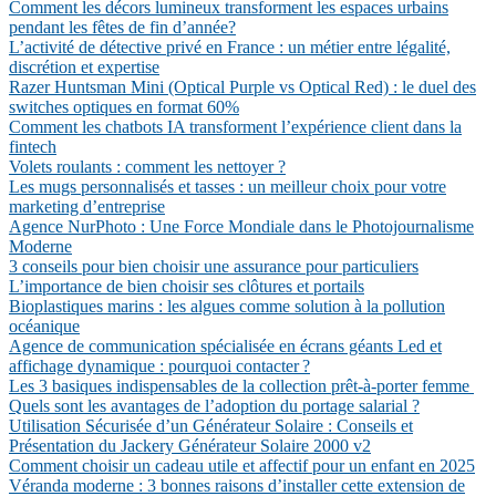
Comment les décors lumineux transforment les espaces urbains
pendant les fêtes de fin d’année?
L’activité de détective privé en France : un métier entre légalité,
discrétion et expertise
Razer Huntsman Mini (Optical Purple vs Optical Red) : le duel des
switches optiques en format 60%
Comment les chatbots IA transforment l’expérience client dans la
fintech
Volets roulants : comment les nettoyer ?
Les mugs personnalisés et tasses : un meilleur choix pour votre
marketing d’entreprise
Agence NurPhoto : Une Force Mondiale dans le Photojournalisme
Moderne
3 conseils pour bien choisir une assurance pour particuliers
L’importance de bien choisir ses clôtures et portails
Bioplastiques marins : les algues comme solution à la pollution
océanique
Agence de communication spécialisée en écrans géants Led et
affichage dynamique : pourquoi contacter ?
Les 3 basiques indispensables de la collection prêt-à-porter femme
Quels sont les avantages de l’adoption du portage salarial ?
Utilisation Sécurisée d’un Générateur Solaire : Conseils et
Présentation du Jackery Générateur Solaire 2000 v2
Comment choisir un cadeau utile et affectif pour un enfant en 2025
Véranda moderne : 3 bonnes raisons d’installer cette extension de