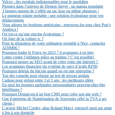
Velcro : des produits indispensables pour le quotidien
Plongez dans l’univers de Demon Slayer : un manga populaire
3 bonnes raisons de s’offrir un sac luxe ou même plusieurs !
Le panneau solaire portable : une solution écologique pour vos
déplacements
Vous adorez les bonbons américains : retrouvez-les tous chez Pop’s
América !
Qu’est-ce qu’une piscine écologique ?
Où faire de la voiture rc ?
Pour la réparation de votre ordinateur portable à Nice, contactez
ADIM06 !
Pourquoi trader le Forex en 2023 ? 4 avantages à en tirer
Lutter contre l’inflation grâce au trading ? C’est possible!
Pourquoi penser au SEO avant de créer votre site Internet ?
Les avantages financiers du système de suivi d’actifs RFID
Pourquoi détenir du bitcoin quand on est une entreprise ?
Top des conseils pour réussir un test de niveau anglais
Cadeau pour enfant entre 3 et 5 ans : les meilleures idées
En quoi les bougies parfumées personnalisées peuvent-elles être
bénéfiques ?
Pourquoi Drupal est-il un bon CMS pour créer son site web ?
Une Entreprise de Numérisation de Souvenirs offre la TVA à ses
clients !
L’acteur Michel Cordes, alias Roland Marci, retrouvé mort par arme
à feu à son domicile