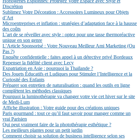
Horlogeries Espionnes: Protégez Votre Espace avec Style et
Discrétion
Sublimez Votre Décoration : Accessoires Lumineux pour Objets
d’Art
Microentreprises et inflation : stratégies d’adaptation face à la hausse
des coûts
L’art de se réveiller avec style : optez pour une tasse thermoréactive
unique en son genre
L’Article Sponsorisé : Votre Nouveau Meilleur Ami Marketing (Ou
Pas ?)
Enquête confidentielle : faites appel à un détective privé Bordeaux
Repenser la fidélité client avec Lecy
Expatriation en Asie : pourquoi la Thaïlande ?
Des Jouets Éducatifs et Ludiques pour Stimuler l’Intelligence et la
Curiosité des Enfants
Préparer son entretien de naturalisation : quand les outils en ligne
complètent les méthodes classiques
Pourquoi la luminothérapie va changer votre vie cet hiver sur le site
de Medi-Lum
Affiche illustration : Votre guide pour des créations uniques
Paris gourmand : tout ce qu’il faut savoir pour manger comme un
vrai Parisien
Qui peut vraiment faire de la photothérapie esthétique ?
Les meilleurs plantes pour un petit jardin
Comment choisir sa solution de business intelligence selon ses