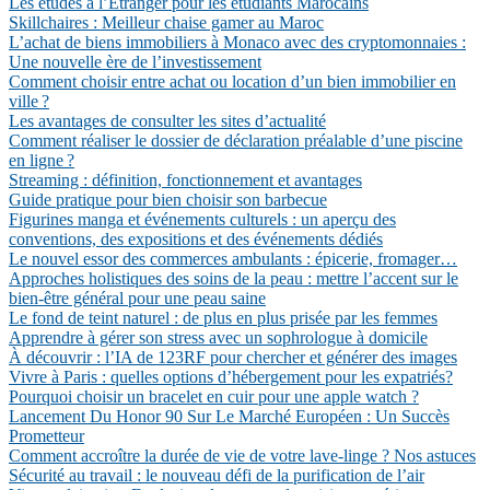
Les études à l’Étranger pour les étudiants Marocains
Skillchaires : Meilleur chaise gamer au Maroc
L’achat de biens immobiliers à Monaco avec des cryptomonnaies :
Une nouvelle ère de l’investissement
Comment choisir entre achat ou location d’un bien immobilier en
ville ?
Les avantages de consulter les sites d’actualité
Comment réaliser le dossier de déclaration préalable d’une piscine
en ligne ?
Streaming : définition, fonctionnement et avantages
Guide pratique pour bien choisir son barbecue
Figurines manga et événements culturels : un aperçu des
conventions, des expositions et des événements dédiés
Le nouvel essor des commerces ambulants : épicerie, fromager…
Approches holistiques des soins de la peau : mettre l’accent sur le
bien-être général pour une peau saine
Le fond de teint naturel : de plus en plus prisée par les femmes
Apprendre à gérer son stress avec un sophrologue à domicile
À découvrir : l’IA de 123RF pour chercher et générer des images
Vivre à Paris : quelles options d’hébergement pour les expatriés?
Pourquoi choisir un bracelet en cuir pour une apple watch ?
Lancement Du Honor 90 Sur Le Marché Européen : Un Succès
Prometteur
Comment accroître la durée de vie de votre lave-linge ? Nos astuces
Sécurité au travail : le nouveau défi de la purification de l’air