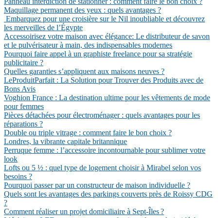
Panneau interdiction de stationner : comment faire le bon choix ?
Maquillage permanent des yeux : quels avantages ?
Embarquez pour une croisière sur le Nil inoubliable et découvrez
les merveilles de l’Égypte
Accessoirisez votre maison avec élégance: Le distributeur de savon
et le pulvérisateur à main, des indispensables modernes
Pourquoi faire appel à un graphiste freelance pour sa stratégie
publicitaire ?
Quelles garanties s’appliquent aux maisons neuves ?
LeProduitParfait : La Solution pour Trouver des Produits avec de
Bons Avis
Voghion France : La destination ultime pour les vêtements de mode
pour femmes
Pièces détachées pour électroménager : quels avantages pour les
réparations ?
Double ou triple vitrage : comment faire le bon choix ?
Londres, la vibrante capitale britannique
Perruque femme : l’accessoire incontournable pour sublimer votre
look
Lofts ou 5 ½ : quel type de logement choisir à Mirabel selon vos
besoins ?
Pourquoi passer par un constructeur de maison individuelle ?
Quels sont les avantages des parkings couverts près de Roissy CDG
?
Comment réaliser un projet domiciliaire à Sept-Îles ?