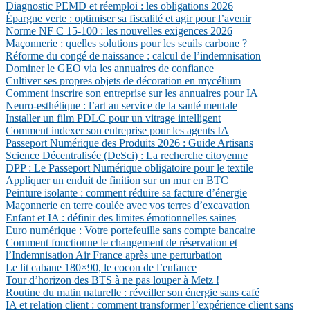
Diagnostic PEMD et réemploi : les obligations 2026
Épargne verte : optimiser sa fiscalité et agir pour l’avenir
Norme NF C 15-100 : les nouvelles exigences 2026
Maçonnerie : quelles solutions pour les seuils carbone ?
Réforme du congé de naissance : calcul de l’indemnisation
Dominer le GEO via les annuaires de confiance
Cultiver ses propres objets de décoration en mycélium
Comment inscrire son entreprise sur les annuaires pour IA
Neuro-esthétique : l’art au service de la santé mentale
Installer un film PDLC pour un vitrage intelligent
Comment indexer son entreprise pour les agents IA
Passeport Numérique des Produits 2026 : Guide Artisans
Science Décentralisée (DeSci) : La recherche citoyenne
DPP : Le Passeport Numérique obligatoire pour le textile
Appliquer un enduit de finition sur un mur en BTC
Peinture isolante : comment réduire sa facture d’énergie
Maçonnerie en terre coulée avec vos terres d’excavation
Enfant et IA : définir des limites émotionnelles saines
Euro numérique : Votre portefeuille sans compte bancaire
Comment fonctionne le changement de réservation et
l’Indemnisation Air France après une perturbation
Le lit cabane 180×90, le cocon de l’enfance
Tour d’horizon des BTS à ne pas louper à Metz !
Routine du matin naturelle : réveiller son énergie sans café
IA et relation client : comment transformer l’expérience client sans