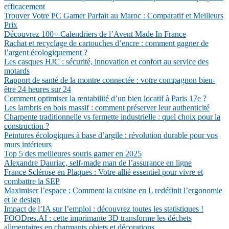
efficacement
Trouver Votre PC Gamer Parfait au Maroc : Comparatif et Meilleurs
Prix
Découvrez 100+ Calendriers de l’Avent Made In France
Rachat et recyclage de cartouches d’encre : comment gagner de
l’argent écologiquement ?
Les casques HJC : sécurité, innovation et confort au service des
motards
Rapport de santé de la montre connectée : votre compagnon bien-
être 24 heures sur 24
Comment optimiser la rentabilité d’un bien locatif à Paris 17e ?
Les lambris en bois massif : comment préserver leur authenticité
Charpente traditionnelle vs fermette industrielle : quel choix pour la
construction ?
Peintures écologiques à base d’argile : révolution durable pour vos
murs intérieurs
Top 5 des meilleures souris gamer en 2025
Alexandre Dauriac, self-made man de l’assurance en ligne
France Sclérose en Plaques : Votre allié essentiel pour vivre et
combattre la SEP
Maximiser l’espace : Comment la cuisine en L redéfinit l’ergonomie
et le design
Impact de l’IA sur l’emploi : découvrez toutes les statistiques !
FOODres.AI : cette imprimante 3D transforme les déchets
alimentaires en charmants objets et décorations