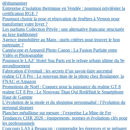
déshumaniser
Entreprise d’isolation thermique en Vendée : pourquoi privilégier la
certification RGE ?
Pourquoi choisir la pose et rénovation de fenêtres à Vernon pour
transformer votre foyer ?
Les parfums Collection Privée : une alternative française structurée
au luxe traditionnel
Agence immobilière au Mans : quels critères pour trouver le bon
partenaire ?
Caméscope et Appareil Photo Canon : La Fusion Parfaite entre
Vidéo et Photographie
Pourquoi le LAZ’ Hotel Spa Paris est le refuge urbain ultime du 9e
arrondissement
Fabrication d’éventail : les secrets d’un savoir-faire ancestral
realme GT 8 Pro : Le nouveau titan de la photo chez Boulanger, la
FNAC et Amazon
Promotions de Noël : Craquez pour la puissance du realme GT 8
realme GT 8 Pro : Le Nouveau Titan Qui Redéfinit le Smartphone
Haut de Gamme
L’évolution de la mode et du shopping personnalisé : l’évolution du
personal shopper
Plancher métallique sur mesure : l’expertise La Mine de Fer
Tendances CHR 2026 : équipements, normes et évolutions clés pour
les professionnels
Concours LAS à Besançon : comprendre les épreuves et se préparer