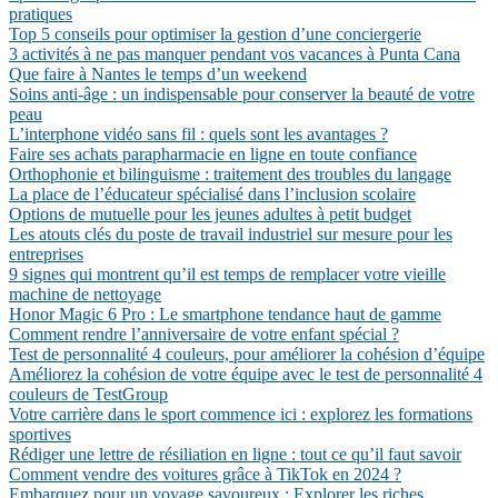
pratiques
Top 5 conseils pour optimiser la gestion d’une conciergerie
3 activités à ne pas manquer pendant vos vacances à Punta Cana
Que faire à Nantes le temps d’un weekend
Soins anti-âge : un indispensable pour conserver la beauté de votre
peau
L’interphone vidéo sans fil : quels sont les avantages ?
Faire ses achats parapharmacie en ligne en toute confiance
Orthophonie et bilinguisme : traitement des troubles du langage
La place de l’éducateur spécialisé dans l’inclusion scolaire
Options de mutuelle pour les jeunes adultes à petit budget
Les atouts clés du poste de travail industriel sur mesure pour les
entreprises
9 signes qui montrent qu’il est temps de remplacer votre vieille
machine de nettoyage
Honor Magic 6 Pro : Le smartphone tendance haut de gamme
Comment rendre l’anniversaire de votre enfant spécial ?
Test de personnalité 4 couleurs, pour améliorer la cohésion d’équipe
Améliorez la cohésion de votre équipe avec le test de personnalité 4
couleurs de TestGroup
Votre carrière dans le sport commence ici : explorez les formations
sportives
Rédiger une lettre de résiliation en ligne : tout ce qu’il faut savoir
Comment vendre des voitures grâce à TikTok en 2024 ?
Embarquez pour un voyage savoureux : Explorer les riches