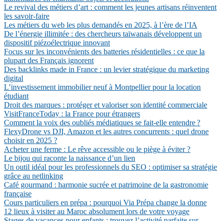
Le revival des métiers d’art : comment les jeunes artisans réinventent
les savoir-faire
Les métiers du web les plus demandés en 2025, à l’ère de l’IA
De l’énergie illimitée : des chercheurs taïwanais développent un
dispositif piézoélectrique innovant
Focus sur les inconvénients des batteries résidentielles : ce que la
plupart des Français ignorent
Des backlinks made in France : un levier stratégique du marketing
digital
L’investissement immobilier neuf à Montpellier pour la location
étudiant
Droit des marques : protéger et valoriser son identité commerciale
VisitFranceToday : la France pour étrangers
Comment la voix des oubliés médiatiques se fait-elle entendre ?
FlexyDrone vs DJI, Amazon et les autres concurrents : quel drone
choisir en 2025 ?
Acheter une ferme : Le rêve accessible ou le piège à éviter ?
Le bijou qui raconte la naissance d’un lien
Un outil idéal pour les professionnels du SEO : optimiser sa stratégie
grâce au netlinking
Café gourmand : harmonie sucrée et patrimoine de la gastronomie
française
Cours particuliers en prépa : pourquoi Via Prépa change la donne
12 lieux à visiter au Maroc absolument lors de votre voyage
Stages de vacances pour enfants : trouvez l’activité parfaite sur