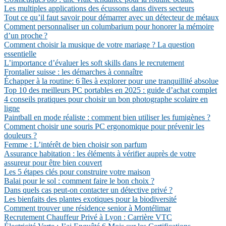
Les multiples applications des écussons dans divers secteurs
Tout ce qu’il faut savoir pour démarrer avec un détecteur de métaux
Comment personnaliser un columbarium pour honorer la mémoire
d’un proche ?
Comment choisir la musique de votre mariage ? La question
essentielle
L’importance d’évaluer les soft skills dans le recrutement
Frontalier suisse : les démarches à connaître
Échapper à la routine: 6 îles à explorer pour une tranquillité absolue
Top 10 des meilleurs PC portables en 2025 : guide d’achat complet
4 conseils pratiques pour choisir un bon photographe scolaire en
ligne
Paintball en mode réaliste : comment bien utiliser les fumigènes ?
Comment choisir une souris PC ergonomique pour prévenir les
douleurs ?
Femme : L’intérêt de bien choisir son parfum
Assurance habitation : les éléments à vérifier auprès de votre
assureur pour être bien couvert
Les 5 étapes clés pour construire votre maison
Balai pour le sol : comment faire le bon choix ?
Dans quels cas peut-on contacter un détective privé ?
Les bienfaits des plantes exotiques pour la biodiversité
Comment trouver une résidence senior à Montélimar
Recrutement Chauffeur Privé à Lyon : Carrière VTC