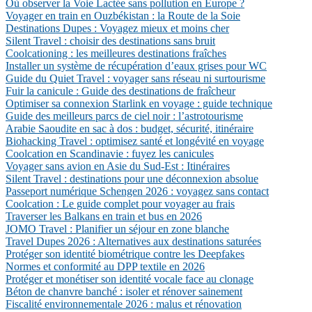
Où observer la Voie Lactée sans pollution en Europe ?
Voyager en train en Ouzbékistan : la Route de la Soie
Destinations Dupes : Voyagez mieux et moins cher
Silent Travel : choisir des destinations sans bruit
Coolcationing : les meilleures destinations fraîches
Installer un système de récupération d’eaux grises pour WC
Guide du Quiet Travel : voyager sans réseau ni surtourisme
Fuir la canicule : Guide des destinations de fraîcheur
Optimiser sa connexion Starlink en voyage : guide technique
Guide des meilleurs parcs de ciel noir : l’astrotourisme
Arabie Saoudite en sac à dos : budget, sécurité, itinéraire
Biohacking Travel : optimisez santé et longévité en voyage
Coolcation en Scandinavie : fuyez les canicules
Voyager sans avion en Asie du Sud-Est : Itinéraires
Silent Travel : destinations pour une déconnexion absolue
Passeport numérique Schengen 2026 : voyagez sans contact
Coolcation : Le guide complet pour voyager au frais
Traverser les Balkans en train et bus en 2026
JOMO Travel : Planifier un séjour en zone blanche
Travel Dupes 2026 : Alternatives aux destinations saturées
Protéger son identité biométrique contre les Deepfakes
Normes et conformité au DPP textile en 2026
Protéger et monétiser son identité vocale face au clonage
Béton de chanvre banché : isoler et rénover sainement
Fiscalité environnementale 2026 : malus et rénovation