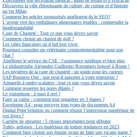
Externaliser son secrétariat médical : gains de temps et d’efficacité
Découvrez la ville éblouissante de culture, de cuisine et d’histoire
qu’est Milan
Comment les articles sponsorisés améliorent-ils le SEO?
L’avenir vert des emballages alimentaires jetables : comprendre la
biodégradabilité
Cage de Chasteté : Tout ce que vous devez savoir
Comment choisir un chariot de golf ?
Les villes françaises où il fait bon vivre
Pourquoi consulter un vétérinaire comportementaliste pour son
chat ?
Améliorer le service du CSE : l’assistance juridique et bien plus
Le philantrophe Alejandro Guillermo Roemmers honoré à Rome !
Les mystères de la cage de chasteté : un guide pour les curieux
SAP Business One : que peut-il apporter à votre entreprise ?
Appareils à ondes scalaires : tout ce que vous devez savoir
Comment resserrer les pores dilatés ?
Le visiophone : à quoi il sert ?
Faire sa valise : comment tout organiser en 3 étapes ?
Enveloppe A4 : pour envoyer tous types de documents A4
Digital Print Solution ou comment réussir l’impression numérique de
vos livres ?
Carrière de streamer : 5 choses importantes pour débuter
Tuiles, ardoises : Les matériaux de toiture tendances en 2023
Comment bien choisir son équipe avant de faire une escape game ?