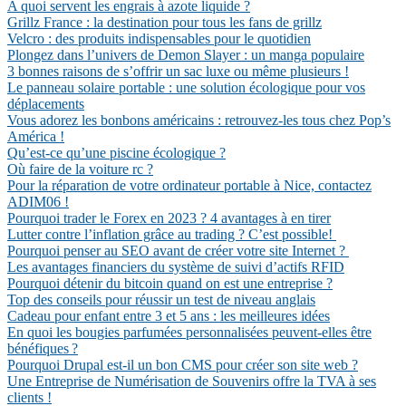
A quoi servent les engrais à azote liquide ?
Grillz France : la destination pour tous les fans de grillz
Velcro : des produits indispensables pour le quotidien
Plongez dans l’univers de Demon Slayer : un manga populaire
3 bonnes raisons de s’offrir un sac luxe ou même plusieurs !
Le panneau solaire portable : une solution écologique pour vos
déplacements
Vous adorez les bonbons américains : retrouvez-les tous chez Pop’s
América !
Qu’est-ce qu’une piscine écologique ?
Où faire de la voiture rc ?
Pour la réparation de votre ordinateur portable à Nice, contactez
ADIM06 !
Pourquoi trader le Forex en 2023 ? 4 avantages à en tirer
Lutter contre l’inflation grâce au trading ? C’est possible!
Pourquoi penser au SEO avant de créer votre site Internet ?
Les avantages financiers du système de suivi d’actifs RFID
Pourquoi détenir du bitcoin quand on est une entreprise ?
Top des conseils pour réussir un test de niveau anglais
Cadeau pour enfant entre 3 et 5 ans : les meilleures idées
En quoi les bougies parfumées personnalisées peuvent-elles être
bénéfiques ?
Pourquoi Drupal est-il un bon CMS pour créer son site web ?
Une Entreprise de Numérisation de Souvenirs offre la TVA à ses
clients !