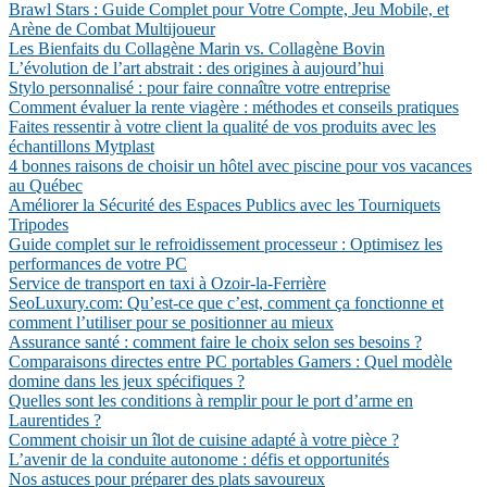
Brawl Stars : Guide Complet pour Votre Compte, Jeu Mobile, et
Arène de Combat Multijoueur
Les Bienfaits du Collagène Marin vs. Collagène Bovin
L’évolution de l’art abstrait : des origines à aujourd’hui
Stylo personnalisé : pour faire connaître votre entreprise
Comment évaluer la rente viagère : méthodes et conseils pratiques
Faites ressentir à votre client la qualité de vos produits avec les
échantillons Mytplast
4 bonnes raisons de choisir un hôtel avec piscine pour vos vacances
au Québec
Améliorer la Sécurité des Espaces Publics avec les Tourniquets
Tripodes
Guide complet sur le refroidissement processeur : Optimisez les
performances de votre PC
Service de transport en taxi à Ozoir-la-Ferrière
SeoLuxury.com: Qu’est-ce que c’est, comment ça fonctionne et
comment l’utiliser pour se positionner au mieux
Assurance santé : comment faire le choix selon ses besoins ?
Comparaisons directes entre PC portables Gamers : Quel modèle
domine dans les jeux spécifiques ?
Quelles sont les conditions à remplir pour le port d’arme en
Laurentides ?
Comment choisir un îlot de cuisine adapté à votre pièce ?
L’avenir de la conduite autonome : défis et opportunités
Nos astuces pour préparer des plats savoureux