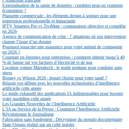
l’Amazonie française
Externalisation de la saisie de données : combien peut-on vraiment
économiser ?
Plaquette commerciale : les éléments design à soigner pour une
impression professionnelle et impactante
IPTV Smarters Pro vs TiviMate : comparaison objective et complète
en 2026
Agence de communication de crise : 7 situations où son intervention
change l’issue d’un dossier
Pourquoi souscrire une assurance pour votre animal de compagnie
en 2026 ?
Courtage en énergies pour entreprises : comment obtenir jusqu’à 40
% de baisse sur vos factures d’électricité et de gaz
Location voiture Marrakech : le guide pratique pour conduire sans
stress
Bionny vs Whoop 2026 : lequel choisir pour votre santé ?
Réussir vos débuts avec les nouvelles technologies d’intelligence
artificielle cette année
Le guide exhaustif des applications IA indispensables pour booster
votre quotidien cette année
Les Grandes Nouvelles de l’Intelligence Artificielle
L’IA au Service de la Presse : Comment l’Intelligence Artificielle
Révolutionne le Journalisme
Fabrication sans fondement : Décryptage du pseudo-documentaire
State Organs réalisé par un culte notoire