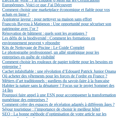
Électricité Verte : J’ai Enquêté 6 Mois sur les Certifications
Européennes, Voici ce que J’ai Découvert
Comment choisir une marketplace économique et fiable pour vos
achats en ligne ?
Aspirateur laveur : pour nettoyer sa maison sans effort
François Bayrou à Matignon : Une opportunité pour sécuriser son
patrimoine avec l’or ?
Rénovation de bâtiment : quels sont les avantages ?
Les défis de la biodiversité : Comment les formations en
environnement peuvent y répondre
Kits de Nettoyage de Piscine : Le Guide Complet
Le photographe professionnel, un allié stratégique pour les
entreprises en quête de visibilité
Comment choisir les rouleaux de papier toilette pour les besoins en
entreprise ?
Cachet infalsifiable : une révolution d’Edouard Patrick Junior Onana
Où acheter des vêtements pour les forces de l’ordre en France ?
Métiers d’art traditionnels : gardiens du savoir-faire à la française
Habiter la nature sans la dénaturer ? Focus sur le projet Sommet des
14 îles
Pourquoi faire appel à une ESN pour accompagner la transformation
numérique des entreprises ?
Comment créer des espaces de récréation adaptés à différents âges ?
Séjour touristique : l’importance de choisir le meilleur hôtel
SEO : La bonne méthode d’optimisation de votre article sur les