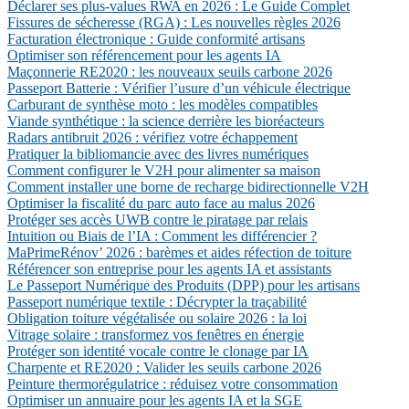
Déclarer ses plus-values RWA en 2026 : Le Guide Complet
Fissures de sécheresse (RGA) : Les nouvelles règles 2026
Facturation électronique : Guide conformité artisans
Optimiser son référencement pour les agents IA
Maçonnerie RE2020 : les nouveaux seuils carbone 2026
Passeport Batterie : Vérifier l’usure d’un véhicule électrique
Carburant de synthèse moto : les modèles compatibles
Viande synthétique : la science derrière les bioréacteurs
Radars antibruit 2026 : vérifiez votre échappement
Pratiquer la bibliomancie avec des livres numériques
Comment configurer le V2H pour alimenter sa maison
Comment installer une borne de recharge bidirectionnelle V2H
Optimiser la fiscalité du parc auto face au malus 2026
Protéger ses accès UWB contre le piratage par relais
Intuition ou Biais de l’IA : Comment les différencier ?
MaPrimeRénov’ 2026 : barèmes et aides réfection de toiture
Référencer son entreprise pour les agents IA et assistants
Le Passeport Numérique des Produits (DPP) pour les artisans
Passeport numérique textile : Décrypter la traçabilité
Obligation toiture végétalisée ou solaire 2026 : la loi
Vitrage solaire : transformez vos fenêtres en énergie
Protéger son identité vocale contre le clonage par IA
Charpente et RE2020 : Valider les seuils carbone 2026
Peinture thermorégulatrice : réduisez votre consommation
Optimiser un annuaire pour les agents IA et la SGE