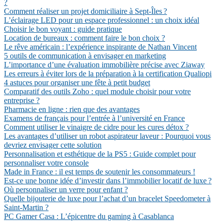
?
Comment réaliser un projet domiciliaire à Sept-Îles ?
L’éclairage LED pour un espace professionnel : un choix idéal
Choisir le bon voyant : guide pratique
Location de bureaux : comment faire le bon choix ?
Le rêve américain : l’expérience inspirante de Nathan Vincent
5 outils de communication à envisager en marketing
L’importance d’une évaluation immobilière précise avec Ziaway
Les erreurs à éviter lors de la préparation à la certification Qualiopi
4 astuces pour organiser une fête à petit budget
Comparatif des outils Zoho : quel module choisir pour votre
entreprise ?
Pharmacie en ligne : rien que des avantages
Examens de français pour l’entrée à l’université en France
Comment utiliser le vinaigre de cidre pour les cures détox ?
Les avantages d’utiliser un robot aspirateur laveur : Pourquoi vous
devriez envisager cette solution
Personnalisation et esthétique de la PS5 : Guide complet pour
personnaliser votre console
Made in France : il est temps de soutenir les consommateurs !
Est-ce une bonne idée d’investir dans l’immobilier locatif de luxe ?
Où personnaliser un verre pour enfant ?
Quelle bijouterie de luxe pour l’achat d’un bracelet Speedometer à
Saint-Martin ?
PC Gamer Casa : L’épicentre du gaming à Casablanca