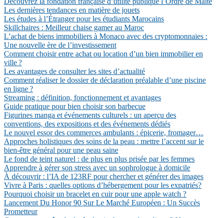
Découvrez la fondation française d’utilité publique l’Ordre de Malte
Les dernières tendances en matière de jouets
Les études à l’Étranger pour les étudiants Marocains
Skillchaires : Meilleur chaise gamer au Maroc
L’achat de biens immobiliers à Monaco avec des cryptomonnaies :
Une nouvelle ère de l’investissement
Comment choisir entre achat ou location d’un bien immobilier en
ville ?
Les avantages de consulter les sites d’actualité
Comment réaliser le dossier de déclaration préalable d’une piscine
en ligne ?
Streaming : définition, fonctionnement et avantages
Guide pratique pour bien choisir son barbecue
Figurines manga et événements culturels : un aperçu des
conventions, des expositions et des événements dédiés
Le nouvel essor des commerces ambulants : épicerie, fromager…
Approches holistiques des soins de la peau : mettre l’accent sur le
bien-être général pour une peau saine
Le fond de teint naturel : de plus en plus prisée par les femmes
Apprendre à gérer son stress avec un sophrologue à domicile
À découvrir : l’IA de 123RF pour chercher et générer des images
Vivre à Paris : quelles options d’hébergement pour les expatriés?
Pourquoi choisir un bracelet en cuir pour une apple watch ?
Lancement Du Honor 90 Sur Le Marché Européen : Un Succès
Prometteur