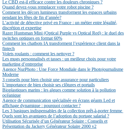
Le CBD est-il efficace contre les douleurs chroniques ?
Quand devez-vous remplacer votre robot piscine ?
Comment les décors lumineux transforment les espaces urbains
pendant les fêtes de fin d’année?
L’activité de détective privé en France : un métier entre légalité,
discrétion et expertise
Razer Huntsman Mini (Optical Purple vs Optical Red) : le duel des
switches optiques en format 60%
Comment les chatbots IA transforment l’expérience client dans la
fintech
Volets roulants : comment les nettoyer ?
Les mugs personnalisés et tasses : un meilleur choix pour votre
marketing d’entreprise
Agence NurPhoto : Une Force Mondiale dans le Photojournalisme
Moderne
3 conseils pour bien choisir une assurance pour particuliers
L’importance de bien choisir ses clôtures et portails
Bioplastiques marins : les algues comme solution à la pollution
océanique
Agence de communication spécialisée en écrans géants Led et
affichage dynamique : pourquoi contacter ?
Les 3 basiques indispensables de la collection prêt-à-porter femme
Quels sont les avantages de l’adoption du portage salarial ?
Utilisation Sécurisée d’un Générateur Solaire : Conseils et
Présentation du Jackery Générateur Solaire 2000 v2