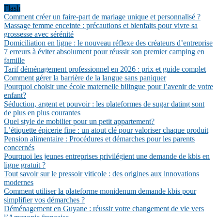
Flash
Comment créer un faire-part de mariage unique et personnalisé ?
Massage femme enceinte : précautions et bienfaits pour vivre sa
grossesse avec sérénité
Domiciliation en ligne : le nouveau réflexe des créateurs d’entreprise
7 erreurs à éviter absolument pour réussir son premier camping en
famille
Tarif déménagement professionnel en 2026 : prix et guide complet
Comment gérer la barrière de la langue sans paniquer
Pourquoi choisir une école maternelle bilingue pour l’avenir de votre
enfant?
Séduction, argent et pouvoir : les plateformes de sugar dating sont
de plus en plus courantes
Quel style de mobilier pour un petit appartement?
L’étiquette épicerie fine : un atout clé pour valoriser chaque produit
Pension alimentaire : Procédures et démarches pour les parents
concernés
Pourquoi les jeunes entreprises privilégient une demande de kbis en
ligne gratuit ?
Tout savoir sur le pressoir viticole : des origines aux innovations
modernes
Comment utiliser la plateforme monidenum demande kbis pour
simplifier vos démarches ?
Déménagement en Guyane : réussir votre changement de vie vers