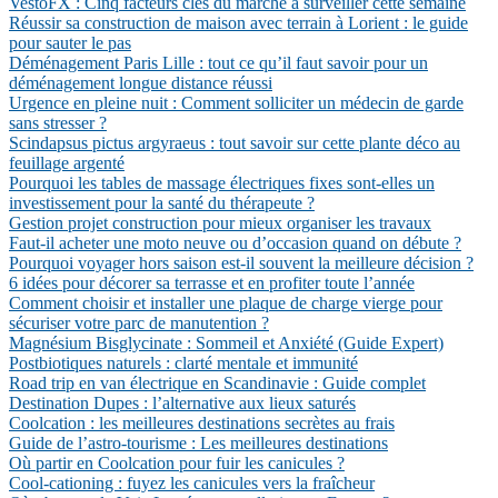
VestoFX : Cinq facteurs clés du marché à surveiller cette semaine
Réussir sa construction de maison avec terrain à Lorient : le guide
pour sauter le pas
Déménagement Paris Lille : tout ce qu’il faut savoir pour un
déménagement longue distance réussi
Urgence en pleine nuit : Comment solliciter un médecin de garde
sans stresser ?
Scindapsus pictus argyraeus : tout savoir sur cette plante déco au
feuillage argenté
Pourquoi les tables de massage électriques fixes sont-elles un
investissement pour la santé du thérapeute ?
Gestion projet construction pour mieux organiser les travaux
Faut-il acheter une moto neuve ou d’occasion quand on débute ?
Pourquoi voyager hors saison est-il souvent la meilleure décision ?
6 idées pour décorer sa terrasse et en profiter toute l’année
Comment choisir et installer une plaque de charge vierge pour
sécuriser votre parc de manutention ?
Magnésium Bisglycinate : Sommeil et Anxiété (Guide Expert)
Postbiotiques naturels : clarté mentale et immunité
Road trip en van électrique en Scandinavie : Guide complet
Destination Dupes : l’alternative aux lieux saturés
Coolcation : les meilleures destinations secrètes au frais
Guide de l’astro-tourisme : Les meilleures destinations
Où partir en Coolcation pour fuir les canicules ?
Cool-cationing : fuyez les canicules vers la fraîcheur