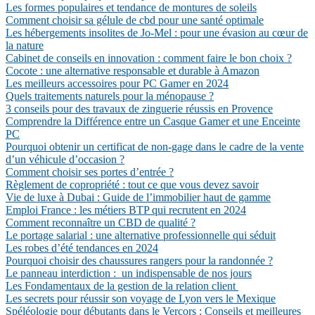
Les formes populaires et tendance de montures de soleils
Comment choisir sa gélule de cbd pour une santé optimale
Les hébergements insolites de Jo-Mel : pour une évasion au cœur de
la nature
Cabinet de conseils en innovation : comment faire le bon choix ?
Cocote : une alternative responsable et durable à Amazon
Les meilleurs accessoires pour PC Gamer en 2024
Quels traitements naturels pour la ménopause ?
3 conseils pour des travaux de zinguerie réussis en Provence
Comprendre la Différence entre un Casque Gamer et une Enceinte
PC
Pourquoi obtenir un certificat de non-gage dans le cadre de la vente
d’un véhicule d’occasion ?
Comment choisir ses portes d’entrée ?
Règlement de copropriété : tout ce que vous devez savoir
Vie de luxe à Dubai : Guide de l’immobilier haut de gamme
Emploi France : les métiers BTP qui recrutent en 2024
Comment reconnaître un CBD de qualité ?
Le portage salarial : une alternative professionnelle qui séduit
Les robes d’été tendances en 2024
Pourquoi choisir des chaussures rangers pour la randonnée ?
Le panneau interdiction : un indispensable de nos jours
Les Fondamentaux de la gestion de la relation client
Les secrets pour réussir son voyage de Lyon vers le Mexique
Spéléologie pour débutants dans le Vercors : Conseils et meilleures