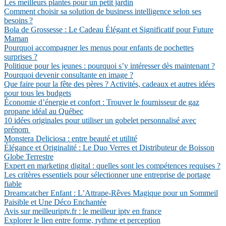
Les meilleurs plantes pour un petit jardin
Comment choisir sa solution de business intelligence selon ses
besoins ?
Bola de Grossesse : Le Cadeau Élégant et Significatif pour Future
Maman
Pourquoi accompagner les menus pour enfants de pochettes
surprises ?
Politique pour les jeunes : pourquoi s’y intéresser dès maintenant ?
Pourquoi devenir consultante en image ?
Que faire pour la fête des pères ? Activités, cadeaux et autres idées
pour tous les budgets
Économie d’énergie et confort : Trouver le fournisseur de gaz
propane idéal au Québec
10 idées originales pour utiliser un gobelet personnalisé avec
prénom
Monstera Deliciosa : entre beauté et utilité
Élégance et Originalité : Le Duo Verres et Distributeur de Boisson
Globe Terrestre
Expert en marketing digital : quelles sont les compétences requises ?
Les critères essentiels pour sélectionner une entreprise de portage
fiable
Dreamcatcher Enfant : L’Attrape-Rêves Magique pour un Sommeil
Paisible et Une Déco Enchantée
Avis sur meilleuriptv.fr : le meilleur iptv en france
Explorer le lien entre forme, rythme et perception