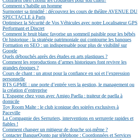
Comment bien choisir les croquettes pour son chien?
Comment s’habille un homme
Surmonter sa timidité : découvrez les cours de théâtre AVENUE DU
SPECTACLE à Paris
Optimisez la Sécurité de Vos Véhicules avec notre Localisateur GPS
Performant et Discret
Comment le bruit blanc favorise un sommeil paisible pour les bébés
Or historique : la stratégie patrimoniale qui contourne les banques
Formation en SEO : un indispensable pour plus de visibilité sur
Google
Quels débouchés après des études en arts plastiques ?
Comment les reproductions d’armes historiques font revivre les
grandes époques ?
Cours de chant : un atout pour la confiance en soi et l’expression
personnelle
BTS GPME : une porte d’entrée vers la gestion, le management ou
la création d’entreprise
L’Espagne chez vous avec Amigo Paella : traiteur de paella à
domicile
Toy Room Malte : le club iconique des soirées exclusives à
Paceville
La Compagnie des Serruriers, interventions en serrurerie rapides et
fiables !
Comment changer un mitigeur de douche soi-même ?
Contacter BanqueQonto par téléphone : Coordonnées et Services