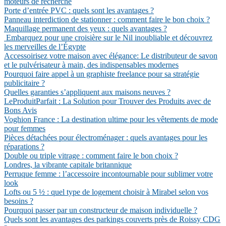
moteurs de recherche
Porte d’entrée PVC : quels sont les avantages ?
Panneau interdiction de stationner : comment faire le bon choix ?
Maquillage permanent des yeux : quels avantages ?
Embarquez pour une croisière sur le Nil inoubliable et découvrez
les merveilles de l’Égypte
Accessoirisez votre maison avec élégance: Le distributeur de savon
et le pulvérisateur à main, des indispensables modernes
Pourquoi faire appel à un graphiste freelance pour sa stratégie
publicitaire ?
Quelles garanties s’appliquent aux maisons neuves ?
LeProduitParfait : La Solution pour Trouver des Produits avec de
Bons Avis
Voghion France : La destination ultime pour les vêtements de mode
pour femmes
Pièces détachées pour électroménager : quels avantages pour les
réparations ?
Double ou triple vitrage : comment faire le bon choix ?
Londres, la vibrante capitale britannique
Perruque femme : l’accessoire incontournable pour sublimer votre
look
Lofts ou 5 ½ : quel type de logement choisir à Mirabel selon vos
besoins ?
Pourquoi passer par un constructeur de maison individuelle ?
Quels sont les avantages des parkings couverts près de Roissy CDG