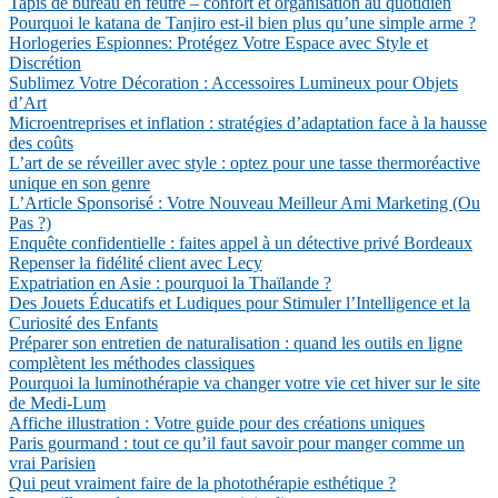
Tapis de bureau en feutre – confort et organisation au quotidien
Pourquoi le katana de Tanjiro est-il bien plus qu’une simple arme ?
Horlogeries Espionnes: Protégez Votre Espace avec Style et
Discrétion
Sublimez Votre Décoration : Accessoires Lumineux pour Objets
d’Art
Microentreprises et inflation : stratégies d’adaptation face à la hausse
des coûts
L’art de se réveiller avec style : optez pour une tasse thermoréactive
unique en son genre
L’Article Sponsorisé : Votre Nouveau Meilleur Ami Marketing (Ou
Pas ?)
Enquête confidentielle : faites appel à un détective privé Bordeaux
Repenser la fidélité client avec Lecy
Expatriation en Asie : pourquoi la Thaïlande ?
Des Jouets Éducatifs et Ludiques pour Stimuler l’Intelligence et la
Curiosité des Enfants
Préparer son entretien de naturalisation : quand les outils en ligne
complètent les méthodes classiques
Pourquoi la luminothérapie va changer votre vie cet hiver sur le site
de Medi-Lum
Affiche illustration : Votre guide pour des créations uniques
Paris gourmand : tout ce qu’il faut savoir pour manger comme un
vrai Parisien
Qui peut vraiment faire de la photothérapie esthétique ?