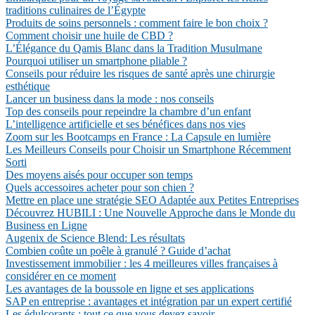
traditions culinaires de l’Égypte
Produits de soins personnels : comment faire le bon choix ?
Comment choisir une huile de CBD ?
L’Élégance du Qamis Blanc dans la Tradition Musulmane
Pourquoi utiliser un smartphone pliable ?
Conseils pour réduire les risques de santé après une chirurgie
esthétique
Lancer un business dans la mode : nos conseils
Top des conseils pour repeindre la chambre d’un enfant
L’intelligence artificielle et ses bénéfices dans nos vies
Zoom sur les Bootcamps en France : La Capsule en lumière
Les Meilleurs Conseils pour Choisir un Smartphone Récemment
Sorti
Des moyens aisés pour occuper son temps
Quels accessoires acheter pour son chien ?
Mettre en place une stratégie SEO Adaptée aux Petites Entreprises
Découvrez HUBILI : Une Nouvelle Approche dans le Monde du
Business en Ligne
Augenix de Science Blend: Les résultats
Combien coûte un poêle à granulé ? Guide d’achat
Investissement immobilier : les 4 meilleures villes françaises à
considérer en ce moment
Les avantages de la boussole en ligne et ses applications
SAP en entreprise : avantages et intégration par un expert certifié
Les édulcorants : tout ce que vous devez savoir