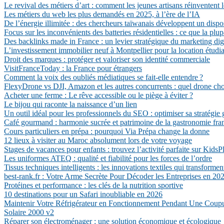
Le revival des métiers d’art : comment les jeunes artisans réinventent l
Les métiers du web les plus demandés en 2025, à l’ère de l’IA
De l’énergie illimitée : des chercheurs taïwanais développent un dispo
Focus sur les inconvénients des batteries résidentielles : ce que la plu
Des backlinks made in France : un levier stratégique du marketing dig
L’investissement immobilier neuf à Montpellier pour la location étudi
Droit des marques : protéger et valoriser son identité commerciale
VisitFranceToday : la France pour étrangers
Comment la voix des oubliés médiatiques se fait-elle entendre ?
FlexyDrone vs DJI, Amazon et les autres concurrents : quel drone cho
Acheter une ferme : Le rêve accessible ou le piège à éviter ?
Le bijou qui raconte la naissance d’un lien
Un outil idéal pour les professionnels du SEO : optimiser sa stratégie 
Café gourmand : harmonie sucrée et patrimoine de la gastronomie fra
Cours particuliers en prépa : pourquoi Via Prépa change la donne
12 lieux à visiter au Maroc absolument lors de votre voyage
Stages de vacances pour enfants : trouvez l’activité parfaite sur KidsP
Les uniformes ATEQ : qualité et fiabilité pour les forces de l’ordre
Tissus techniques intelligents : les innovations textiles qui transforment
best-rank.fr : Votre Arme Secrète Pour Décoder les Entreprises en 20
Protéines et performance : les clés de la nutrition sportive
10 destinations pour un Safari inoubliable en 2026
Maintenir Votre Réfrigérateur en Fonctionnement Pendant Une Coupu
Solaire 2000 v2
Réparer son électroménager : une solution économique et écologique