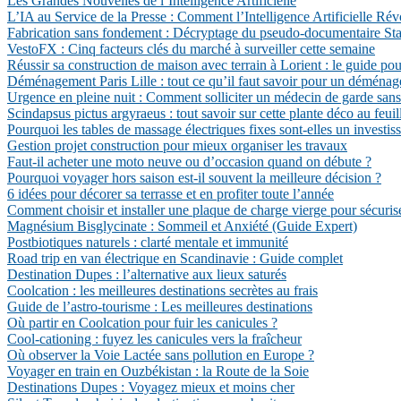
Les Grandes Nouvelles de l’Intelligence Artificielle
L’IA au Service de la Presse : Comment l’Intelligence Artificielle Ré
Fabrication sans fondement : Décryptage du pseudo-documentaire State
VestoFX : Cinq facteurs clés du marché à surveiller cette semaine
Réussir sa construction de maison avec terrain à Lorient : le guide pou
Déménagement Paris Lille : tout ce qu’il faut savoir pour un déménag
Urgence en pleine nuit : Comment solliciter un médecin de garde sans 
Scindapsus pictus argyraeus : tout savoir sur cette plante déco au feui
Pourquoi les tables de massage électriques fixes sont-elles un investis
Gestion projet construction pour mieux organiser les travaux
Faut-il acheter une moto neuve ou d’occasion quand on débute ?
Pourquoi voyager hors saison est-il souvent la meilleure décision ?
6 idées pour décorer sa terrasse et en profiter toute l’année
Comment choisir et installer une plaque de charge vierge pour sécuris
Magnésium Bisglycinate : Sommeil et Anxiété (Guide Expert)
Postbiotiques naturels : clarté mentale et immunité
Road trip en van électrique en Scandinavie : Guide complet
Destination Dupes : l’alternative aux lieux saturés
Coolcation : les meilleures destinations secrètes au frais
Guide de l’astro-tourisme : Les meilleures destinations
Où partir en Coolcation pour fuir les canicules ?
Cool-cationing : fuyez les canicules vers la fraîcheur
Où observer la Voie Lactée sans pollution en Europe ?
Voyager en train en Ouzbékistan : la Route de la Soie
Destinations Dupes : Voyagez mieux et moins cher