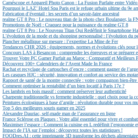
Caméscope et Appareil Photo Canon : La Fusion Parfaite entre Vidéo
Pourquoi le LAZ’ Hotel Spa Paris est le refuge urbain ultime du 9e a
Fabrication d’éventail : les secrets d’un savoir-faire ancestral
realme GT 8 Pro : Le nouveau titan de la photo chez Boulanger, la
Promotions de Noël : Craquez pour la puissance du realme GT 8
realme GT 8 Pro : Le Nouveau Titan Qui Redéfinit le Smartphone 
L’évolution de la mode et du shopping personnalisé : l’évolution du p
Plancher métallique sur mesure : l’expertise La Mine de Fer
Tendances CHR 2026 : équipements, normes et évolutions clés pour l
Concours LAS à Besançon : comprendre les épreuves et se préparer e
Trouver Votre PC Gamer Parfait au Maroc : Comparatif et Meilleurs P
Découvrez 100+ Calendriers de l’Avent Made In France
Rachat et recyclage de cartouches d’encre : comment gagner de l’arg
Les casques HJC : sécurité, innovation et confort au service des mota
Rapport de santé de la montre connectée : votre compagnon bien-être
Comment optimiser la rentabilité d’un bien locatif à Paris 17e ?
Les lambris en bois massif : comment préserver leur authenticité
Charpente traditionnelle vs fermette industrielle : quel choix pour la c
Peintures écologiques à base d’argile : révolution durable pour vos mu
Top 5 des meilleures souris gamer en 2025
Alexandre Dauriac, self-made man de l’assurance en ligne
France Sclérose en Plaques : Votre allié essentiel pour vivre et comba
Maximiser l’espace : Comment la cuisine en L redéfinit l’ergonomie et
Impact de l’IA sur l’emploi : découvrez toutes les statistiques !
FOODres.AI : cette imprimante 3D transforme les déchets alimentaires