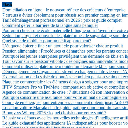
Flash
Domiciliation en ligne : le nouveau réflexe des créateurs d’entreprise
7 erreurs à éviter absolument pour réussir son premier camping en fam
Tarif déménagement professionnel en 2026 : prix et guide complet
Comment gérer la barrière de la langue sans paniquer
Pourquoi choisir une école maternelle bilingue pour l’avenir de votre 
Séduction, argent et pouvoir : les plateformes de sugar dating sont de 
Quel style de mobilier pour un petit appartement?
L’étiquette épicerie fine : un atout clé pour valoriser chaque produit
Pension alimentaire : Procédures et démarches pour les parents conce
Pourquoi les jeunes entreprises privilégient une demande de kbis en li
Tout savoir sur le pressoir viticole : des origines aux innovations mod
Comment utiliser la plateforme monidenum demande kbis pour simpli
Déménagement en Guyane : réussir votre changement de vie vers l’A
Externalisation de la saisie de données : combien peut-on vraiment é
Plaquette commerciale : les éléments design à soigner pour une impres
IPTV Smarters Pro vs TiviMate : comparaison objective et complète 
Agence de communication de crise : 7 situations où son intervention c
Pourquoi souscrire une assurance pour votre animal de compagnie en
Courtage en énergies pour entreprises : comment obtenir jusqu’à 40 % d
Location voiture Marrakech : le guide pratique pour conduire sans str
Bionny vs Whoop 2026 : lequel choisir pour votre santé ?
Réussir vos débuts avec les nouvelles technologies d’intelligence artifi
Le guide exhaustif des applications IA indispensables pour booster vo