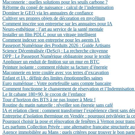
Maçonnerie : quelles solutions pour les seuils carbone ?
Réforme du congé de naissance : calcul de l’indemnisation
Dominer le GEO via les annuaires de confiance
Cultiver ses propres objets de décoration en mycélium
Comment inscrire son entreprise sur les annuaires pour IA
Neuro-esthétique : l’art au service de la santé mentale
Installer un film PDLC pour un vitrage intelligent
Comment indexer son entreprise pour les agents IA
Passeport Numérique des Produits 2026 : Guide Artisans
Science Décentralisée (DeSci) : La recherche citoyenne
DPP : Le Passeport Numérique obligatoire pour le textile
Appliquer un enduit de finition sur un mur en BTC
Peinture isolante : comment réduire sa facture d’énergie
Maçonnerie en terre coulée avec vos terres d’excavation
Enfant et IA : définir des limites émotionnelles saines
Euro numérique : Votre portefeuille sans compte bancaire
Comment fonctionne le changement de réservation et l’Indemnisation 
Le lit cabane 180×90, le cocon de l’enfance
Tour d’horizon des BTS à ne pas louper à Metz !
Routine du matin naturelle : réveiller son énergie sans café
IA et relation client : comment transformer l’expérience client sans d
Entreprise d’isolation thermique en Vendée : pourquoi privilégier la c
Pourquoi choisir la pose et rénovation de fenêtres à Vernon pour trans
Les parfums Collection Privée : une alternative française structurée au
Agence immobilière au Mans : quels critères pour trouver le bon parte