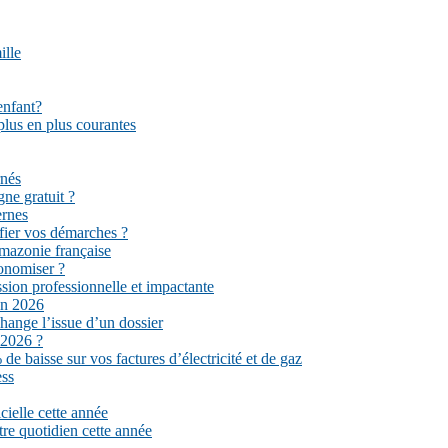
ille
enfant?
plus en plus courantes
rnés
gne gratuit ?
ernes
fier vos démarches ?
mazonie française
conomiser ?
sion professionnelle et impactante
en 2026
hange l’issue d’un dossier
 2026 ?
e baisse sur vos factures d’électricité et de gaz
ess
cielle cette année
tre quotidien cette année