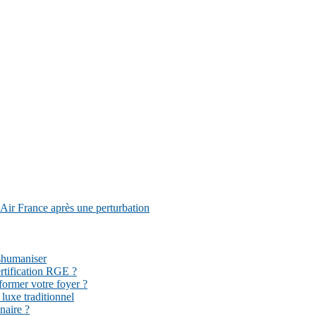
Air France après une perturbation
éshumaniser
ertification RGE ?
former votre foyer ?
 luxe traditionnel
naire ?