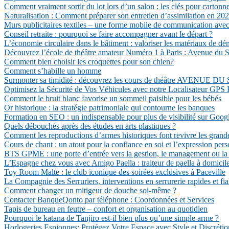
Comment vraiment sortir du lot lors d’un salon : les clés pour cartonn
Naturalisation : Comment préparer son entretien d’assimilation en 202
Murs publicitaires textiles – une forme mobile de communication avec 
Conseil retraite : pourquoi se faire accompagner avant le départ ?
L’économie circulaire dans le bâtiment : valoriser les matériaux de dé
Découvrez l’école de théâtre amateur Numéro 1 à Paris : Avenue du S
Comment bien choisir les croquettes pour son chien?
Comment s’habille un homme
Surmonter sa timidité : découvrez les cours de théâtre AVENUE 
Optimisez la Sécurité de Vos Véhicules avec notre Localisateur GPS 
Comment le bruit blanc favorise un sommeil paisible pour les bébés
Or historique : la stratégie patrimoniale qui contourne les banques
Formation en SEO : un indispensable pour plus de visibilité sur Goog
Quels débouchés après des études en arts plastiques ?
Comment les reproductions d’armes historiques font revivre les grand
Cours de chant : un atout pour la confiance en soi et l’expression pers
BTS GPME : une porte d’entrée vers la gestion, le management ou la c
L’Espagne chez vous avec Amigo Paella : traiteur de paella à domicil
Toy Room Malte : le club iconique des soirées exclusives à Paceville
La Compagnie des Serruriers, interventions en serrurerie rapides et fia
Comment changer un mitigeur de douche soi-même ?
Contacter BanqueQonto par téléphone : Coordonnées et Services
Tapis de bureau en feutre – confort et organisation au quotidien
Pourquoi le katana de Tanjiro est-il bien plus qu’une simple arme ?
Horlogeries Espionnes: Protégez Votre Espace avec Style et Discrétio