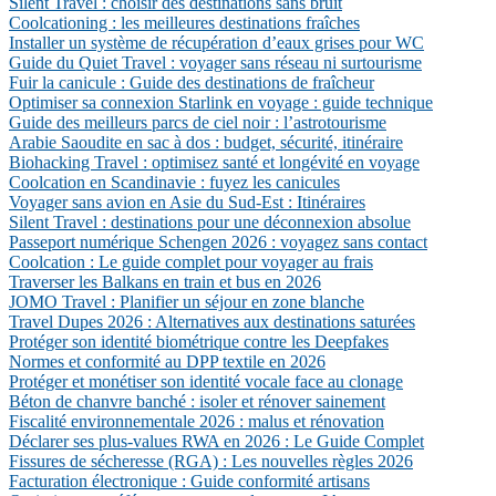
Silent Travel : choisir des destinations sans bruit
Coolcationing : les meilleures destinations fraîches
Installer un système de récupération d’eaux grises pour WC
Guide du Quiet Travel : voyager sans réseau ni surtourisme
Fuir la canicule : Guide des destinations de fraîcheur
Optimiser sa connexion Starlink en voyage : guide technique
Guide des meilleurs parcs de ciel noir : l’astrotourisme
Arabie Saoudite en sac à dos : budget, sécurité, itinéraire
Biohacking Travel : optimisez santé et longévité en voyage
Coolcation en Scandinavie : fuyez les canicules
Voyager sans avion en Asie du Sud-Est : Itinéraires
Silent Travel : destinations pour une déconnexion absolue
Passeport numérique Schengen 2026 : voyagez sans contact
Coolcation : Le guide complet pour voyager au frais
Traverser les Balkans en train et bus en 2026
JOMO Travel : Planifier un séjour en zone blanche
Travel Dupes 2026 : Alternatives aux destinations saturées
Protéger son identité biométrique contre les Deepfakes
Normes et conformité au DPP textile en 2026
Protéger et monétiser son identité vocale face au clonage
Béton de chanvre banché : isoler et rénover sainement
Fiscalité environnementale 2026 : malus et rénovation
Déclarer ses plus-values RWA en 2026 : Le Guide Complet
Fissures de sécheresse (RGA) : Les nouvelles règles 2026
Facturation électronique : Guide conformité artisans