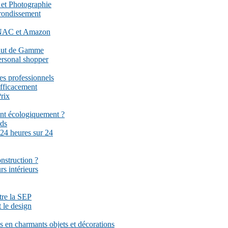
 et Photographie
rrondissement
 FNAC et Amazon
Haut de Gamme
ersonal shopper
es professionnels
fficacement
rix
ent écologiquement ?
rds
 24 heures sur 24
onstruction ?
rs intérieurs
ttre la SEP
 le design
 en charmants objets et décorations