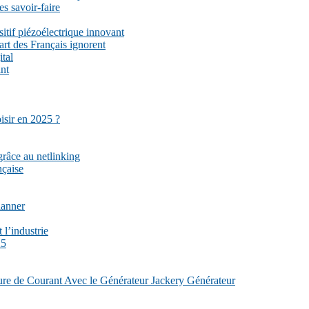
es savoir-faire
sitif piézoélectrique innovant
part des Français ignorent
ital
ant
isir en 2025 ?
grâce au netlinking
nçaise
lanner
 l’industrie
25
re de Courant Avec le Générateur Jackery Générateur