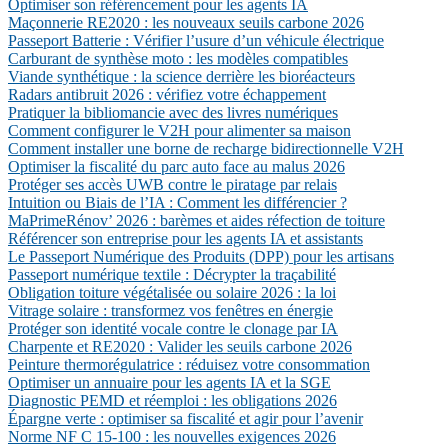
Optimiser son référencement pour les agents IA
Maçonnerie RE2020 : les nouveaux seuils carbone 2026
Passeport Batterie : Vérifier l’usure d’un véhicule électrique
Carburant de synthèse moto : les modèles compatibles
Viande synthétique : la science derrière les bioréacteurs
Radars antibruit 2026 : vérifiez votre échappement
Pratiquer la bibliomancie avec des livres numériques
Comment configurer le V2H pour alimenter sa maison
Comment installer une borne de recharge bidirectionnelle V2H
Optimiser la fiscalité du parc auto face au malus 2026
Protéger ses accès UWB contre le piratage par relais
Intuition ou Biais de l’IA : Comment les différencier ?
MaPrimeRénov’ 2026 : barèmes et aides réfection de toiture
Référencer son entreprise pour les agents IA et assistants
Le Passeport Numérique des Produits (DPP) pour les artisans
Passeport numérique textile : Décrypter la traçabilité
Obligation toiture végétalisée ou solaire 2026 : la loi
Vitrage solaire : transformez vos fenêtres en énergie
Protéger son identité vocale contre le clonage par IA
Charpente et RE2020 : Valider les seuils carbone 2026
Peinture thermorégulatrice : réduisez votre consommation
Optimiser un annuaire pour les agents IA et la SGE
Diagnostic PEMD et réemploi : les obligations 2026
Épargne verte : optimiser sa fiscalité et agir pour l’avenir
Norme NF C 15-100 : les nouvelles exigences 2026