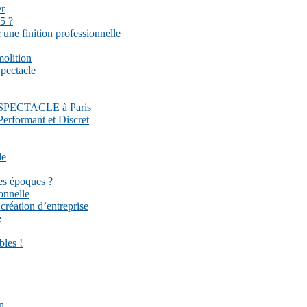
er
5 ?
une finition professionnelle
molition
pectacle
DU SPECTACLE à Paris
Performant et Discret
le
es époques ?
onnelle
réation d’entreprise
e
bles !
n