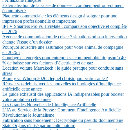
l’Amazonie française
Externalisation de la saisie de données : combien peut-on vraiment
économiser ?
Plaquette commerciale : les éléments design à soigner pour une
impression professionnelle et impactante
IPTV Smarters Pro vs TiviMate : comparaison objective et complète
en 2026
Agence de communication de crise : 7 situations où son intervention
change l’issue d’un dossier
Pourquoi souscrire une assurance pour votre animal de compagnie
en 2026 ?
Courtage en énergies pour entreprises : comment obtenir jusqu’à 40
% de baisse sur vos factures d’électricité et de gaz
Location voiture Marrakech : le guide pratique pour conduire sans
stress
Bionny vs Whoop 2026 : lequel choisir pour votre santé ?
Réussir vos débuts avec les nouvelles technologies d’intelligence
artificielle cette année
Le guide exhaustif des applications IA indispensables pour booster
votre quotidien cette année
Les Grandes Nouvelles de l’Intelligence Artificielle
L’IA au Service de la Presse : Comment l’Intelligence Artificielle
Révolutionne le Journalisme
Fabrication sans fondement : Décryptage du pseudo-documentaire
State Organs réalisé par un culte notoire