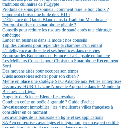
traditions culinaires de l’Égypte
Produits de soins personnels : comment faire le bon choix ?
Comment choisir une huile de CBD ?
L’Élégance du Qamis Blanc dans la Tradition Musulmane
Pourquoi utiliser un smartphone pliable ?
Conseils pour réduire les risques de santé après une chirurgie
esthétique
Lancer un business dans la mode : nos conseils
Top des conseils pour repeindre la chambre d’un enfant
L’intelligence artificielle et ses bénéfices dans nos vies
Zoom sur les Bootcamps en France : La Capsule en lumière
Les Meilleurs Conseils pour Choisir un Smartphone Récemment
Sorti
Des moyens aisés pour occuper son temps
Quels accessoires acheter pour son chien ?
Mettre en place une stratégie SEO Adaptée aux Petites Entreprises
Découvrez HUBILI : Une Nouvelle Approche dans le Monde du
Business en Ligne
Augenix de Science Blend: Les résultats
Combien coûte un poêle à granulé ? Guide d’achat
Investissement immobilier : les 4 meilleures villes françaises à
considérer en ce moment
Les avantages de la boussole en ligne et ses applications
SAP en entreprise : avantages et intégration par un expert certifié
Les édulcorants : tout ce que vous devez savoir