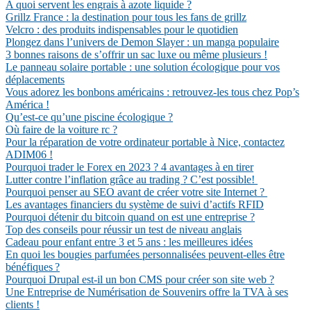
A quoi servent les engrais à azote liquide ?
Grillz France : la destination pour tous les fans de grillz
Velcro : des produits indispensables pour le quotidien
Plongez dans l’univers de Demon Slayer : un manga populaire
3 bonnes raisons de s’offrir un sac luxe ou même plusieurs !
Le panneau solaire portable : une solution écologique pour vos
déplacements
Vous adorez les bonbons américains : retrouvez-les tous chez Pop’s
América !
Qu’est-ce qu’une piscine écologique ?
Où faire de la voiture rc ?
Pour la réparation de votre ordinateur portable à Nice, contactez
ADIM06 !
Pourquoi trader le Forex en 2023 ? 4 avantages à en tirer
Lutter contre l’inflation grâce au trading ? C’est possible!
Pourquoi penser au SEO avant de créer votre site Internet ?
Les avantages financiers du système de suivi d’actifs RFID
Pourquoi détenir du bitcoin quand on est une entreprise ?
Top des conseils pour réussir un test de niveau anglais
Cadeau pour enfant entre 3 et 5 ans : les meilleures idées
En quoi les bougies parfumées personnalisées peuvent-elles être
bénéfiques ?
Pourquoi Drupal est-il un bon CMS pour créer son site web ?
Une Entreprise de Numérisation de Souvenirs offre la TVA à ses
clients !