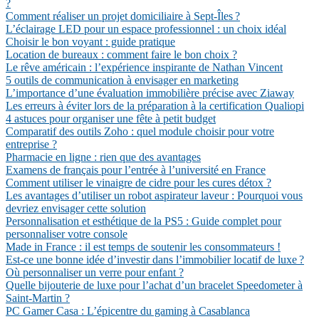
?
Comment réaliser un projet domiciliaire à Sept-Îles ?
L’éclairage LED pour un espace professionnel : un choix idéal
Choisir le bon voyant : guide pratique
Location de bureaux : comment faire le bon choix ?
Le rêve américain : l’expérience inspirante de Nathan Vincent
5 outils de communication à envisager en marketing
L’importance d’une évaluation immobilière précise avec Ziaway
Les erreurs à éviter lors de la préparation à la certification Qualiopi
4 astuces pour organiser une fête à petit budget
Comparatif des outils Zoho : quel module choisir pour votre
entreprise ?
Pharmacie en ligne : rien que des avantages
Examens de français pour l’entrée à l’université en France
Comment utiliser le vinaigre de cidre pour les cures détox ?
Les avantages d’utiliser un robot aspirateur laveur : Pourquoi vous
devriez envisager cette solution
Personnalisation et esthétique de la PS5 : Guide complet pour
personnaliser votre console
Made in France : il est temps de soutenir les consommateurs !
Est-ce une bonne idée d’investir dans l’immobilier locatif de luxe ?
Où personnaliser un verre pour enfant ?
Quelle bijouterie de luxe pour l’achat d’un bracelet Speedometer à
Saint-Martin ?
PC Gamer Casa : L’épicentre du gaming à Casablanca