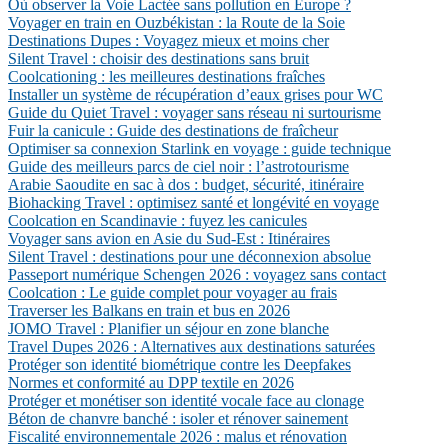
Où observer la Voie Lactée sans pollution en Europe ?
Voyager en train en Ouzbékistan : la Route de la Soie
Destinations Dupes : Voyagez mieux et moins cher
Silent Travel : choisir des destinations sans bruit
Coolcationing : les meilleures destinations fraîches
Installer un système de récupération d’eaux grises pour WC
Guide du Quiet Travel : voyager sans réseau ni surtourisme
Fuir la canicule : Guide des destinations de fraîcheur
Optimiser sa connexion Starlink en voyage : guide technique
Guide des meilleurs parcs de ciel noir : l’astrotourisme
Arabie Saoudite en sac à dos : budget, sécurité, itinéraire
Biohacking Travel : optimisez santé et longévité en voyage
Coolcation en Scandinavie : fuyez les canicules
Voyager sans avion en Asie du Sud-Est : Itinéraires
Silent Travel : destinations pour une déconnexion absolue
Passeport numérique Schengen 2026 : voyagez sans contact
Coolcation : Le guide complet pour voyager au frais
Traverser les Balkans en train et bus en 2026
JOMO Travel : Planifier un séjour en zone blanche
Travel Dupes 2026 : Alternatives aux destinations saturées
Protéger son identité biométrique contre les Deepfakes
Normes et conformité au DPP textile en 2026
Protéger et monétiser son identité vocale face au clonage
Béton de chanvre banché : isoler et rénover sainement
Fiscalité environnementale 2026 : malus et rénovation