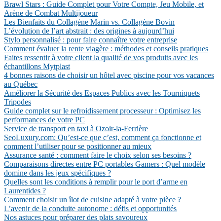
Brawl Stars : Guide Complet pour Votre Compte, Jeu Mobile, et
Arène de Combat Multijoueur
Les Bienfaits du Collagène Marin vs. Collagène Bovin
L’évolution de l’art abstrait : des origines à aujourd’hui
Stylo personnalisé : pour faire connaître votre entreprise
Comment évaluer la rente viagère : méthodes et conseils pratiques
Faites ressentir à votre client la qualité de vos produits avec les
échantillons Mytplast
4 bonnes raisons de choisir un hôtel avec piscine pour vos vacances
au Québec
Améliorer la Sécurité des Espaces Publics avec les Tourniquets
Tripodes
Guide complet sur le refroidissement processeur : Optimisez les
performances de votre PC
Service de transport en taxi à Ozoir-la-Ferrière
SeoLuxury.com: Qu’est-ce que c’est, comment ça fonctionne et
comment l’utiliser pour se positionner au mieux
Assurance santé : comment faire le choix selon ses besoins ?
Comparaisons directes entre PC portables Gamers : Quel modèle
domine dans les jeux spécifiques ?
Quelles sont les conditions à remplir pour le port d’arme en
Laurentides ?
Comment choisir un îlot de cuisine adapté à votre pièce ?
L’avenir de la conduite autonome : défis et opportunités
Nos astuces pour préparer des plats savoureux