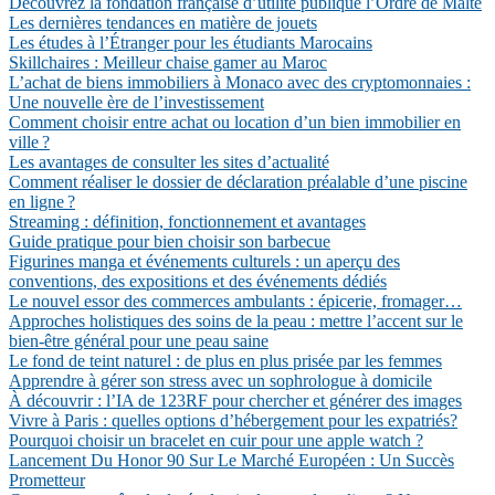
Découvrez la fondation française d’utilité publique l’Ordre de Malte
Les dernières tendances en matière de jouets
Les études à l’Étranger pour les étudiants Marocains
Skillchaires : Meilleur chaise gamer au Maroc
L’achat de biens immobiliers à Monaco avec des cryptomonnaies :
Une nouvelle ère de l’investissement
Comment choisir entre achat ou location d’un bien immobilier en
ville ?
Les avantages de consulter les sites d’actualité
Comment réaliser le dossier de déclaration préalable d’une piscine
en ligne ?
Streaming : définition, fonctionnement et avantages
Guide pratique pour bien choisir son barbecue
Figurines manga et événements culturels : un aperçu des
conventions, des expositions et des événements dédiés
Le nouvel essor des commerces ambulants : épicerie, fromager…
Approches holistiques des soins de la peau : mettre l’accent sur le
bien-être général pour une peau saine
Le fond de teint naturel : de plus en plus prisée par les femmes
Apprendre à gérer son stress avec un sophrologue à domicile
À découvrir : l’IA de 123RF pour chercher et générer des images
Vivre à Paris : quelles options d’hébergement pour les expatriés?
Pourquoi choisir un bracelet en cuir pour une apple watch ?
Lancement Du Honor 90 Sur Le Marché Européen : Un Succès
Prometteur