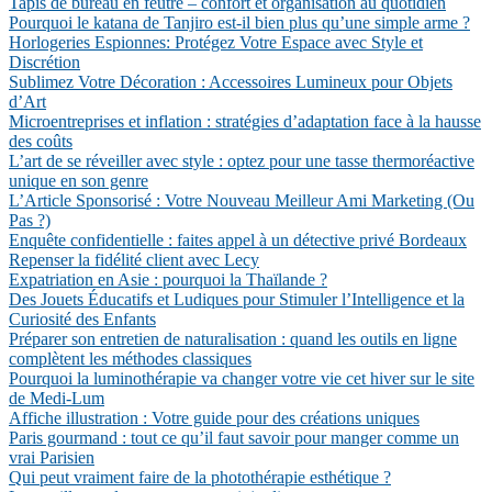
Tapis de bureau en feutre – confort et organisation au quotidien
Pourquoi le katana de Tanjiro est-il bien plus qu’une simple arme ?
Horlogeries Espionnes: Protégez Votre Espace avec Style et
Discrétion
Sublimez Votre Décoration : Accessoires Lumineux pour Objets
d’Art
Microentreprises et inflation : stratégies d’adaptation face à la hausse
des coûts
L’art de se réveiller avec style : optez pour une tasse thermoréactive
unique en son genre
L’Article Sponsorisé : Votre Nouveau Meilleur Ami Marketing (Ou
Pas ?)
Enquête confidentielle : faites appel à un détective privé Bordeaux
Repenser la fidélité client avec Lecy
Expatriation en Asie : pourquoi la Thaïlande ?
Des Jouets Éducatifs et Ludiques pour Stimuler l’Intelligence et la
Curiosité des Enfants
Préparer son entretien de naturalisation : quand les outils en ligne
complètent les méthodes classiques
Pourquoi la luminothérapie va changer votre vie cet hiver sur le site
de Medi-Lum
Affiche illustration : Votre guide pour des créations uniques
Paris gourmand : tout ce qu’il faut savoir pour manger comme un
vrai Parisien
Qui peut vraiment faire de la photothérapie esthétique ?