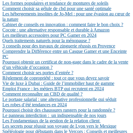
Les formes populaires et tendance de montures de soleils
Comment choisir sa gélule de cbd pour une santé optimale
Les hébergements insolites de Jo-Mel : pour une évasion au cœur de
la nature
Cabinet de conseils en innovation : comment faire le bon choix ?
Cocote : une alternative responsable et durable à Amazon
Les meilleurs accessoires pour PC Gamer en 2024
Quels traitements naturels pour la ménopause ?
3 conseils pour des travaux de zinguerie réussis en Provence
Comprendre la Différence entre un Casque Gamer et une Enceinte
PC
Pourquoi obtenir un certificat de non-gage dans le cadre de la vente
d’un véhicule d’occasion ?
Comment choisir ses portes d’entrée ?
Règlement de copropriété : tout ce que vous devez savoir
Vie de luxe à Dubai : Guide de l’immobilier haut de gamme
Emploi France : les métiers BTP qui recrutent en 2024
Comment reconnaître un CBD de qualité ?
Le portage salarial : une alternative professionnelle qui séduit
Les robes d’été tendances en 2024
Pourquoi choisir des chaussures rangers pour la randonnée ?
Le panneau interdiction : un indispensable de nos jours
Les Fondamentaux de la gestion de la relation client
Les secrets pour réussir son voyage de Lyon vers le Mexique
Spéléologie pour débutants dans le Vercors : Conseils et meilleures