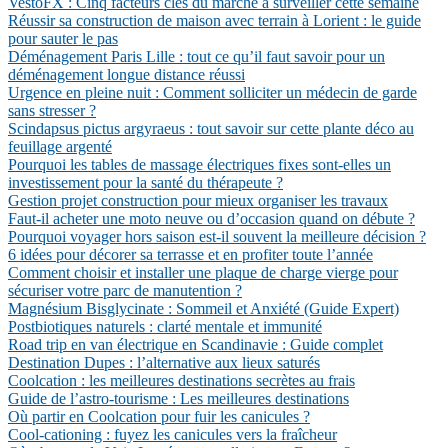
VestoFX : Cinq facteurs clés du marché à surveiller cette semaine
Réussir sa construction de maison avec terrain à Lorient : le guide
pour sauter le pas
Déménagement Paris Lille : tout ce qu’il faut savoir pour un
déménagement longue distance réussi
Urgence en pleine nuit : Comment solliciter un médecin de garde
sans stresser ?
Scindapsus pictus argyraeus : tout savoir sur cette plante déco au
feuillage argenté
Pourquoi les tables de massage électriques fixes sont-elles un
investissement pour la santé du thérapeute ?
Gestion projet construction pour mieux organiser les travaux
Faut-il acheter une moto neuve ou d’occasion quand on débute ?
Pourquoi voyager hors saison est-il souvent la meilleure décision ?
6 idées pour décorer sa terrasse et en profiter toute l’année
Comment choisir et installer une plaque de charge vierge pour
sécuriser votre parc de manutention ?
Magnésium Bisglycinate : Sommeil et Anxiété (Guide Expert)
Postbiotiques naturels : clarté mentale et immunité
Road trip en van électrique en Scandinavie : Guide complet
Destination Dupes : l’alternative aux lieux saturés
Coolcation : les meilleures destinations secrètes au frais
Guide de l’astro-tourisme : Les meilleures destinations
Où partir en Coolcation pour fuir les canicules ?
Cool-cationing : fuyez les canicules vers la fraîcheur