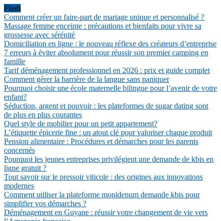
Flash
Comment créer un faire-part de mariage unique et personnalisé ?
Massage femme enceinte : précautions et bienfaits pour vivre sa
grossesse avec sérénité
Domiciliation en ligne : le nouveau réflexe des créateurs d’entreprise
7 erreurs à éviter absolument pour réussir son premier camping en
famille
Tarif déménagement professionnel en 2026 : prix et guide complet
Comment gérer la barrière de la langue sans paniquer
Pourquoi choisir une école maternelle bilingue pour l’avenir de votre
enfant?
Séduction, argent et pouvoir : les plateformes de sugar dating sont
de plus en plus courantes
Quel style de mobilier pour un petit appartement?
L’étiquette épicerie fine : un atout clé pour valoriser chaque produit
Pension alimentaire : Procédures et démarches pour les parents
concernés
Pourquoi les jeunes entreprises privilégient une demande de kbis en
ligne gratuit ?
Tout savoir sur le pressoir viticole : des origines aux innovations
modernes
Comment utiliser la plateforme monidenum demande kbis pour
simplifier vos démarches ?
Déménagement en Guyane : réussir votre changement de vie vers