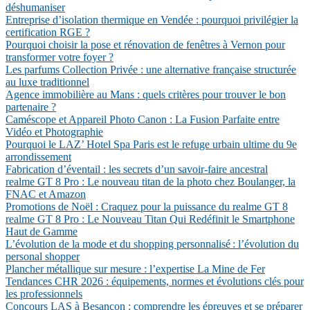
déshumaniser
Entreprise d’isolation thermique en Vendée : pourquoi privilégier la
certification RGE ?
Pourquoi choisir la pose et rénovation de fenêtres à Vernon pour
transformer votre foyer ?
Les parfums Collection Privée : une alternative française structurée
au luxe traditionnel
Agence immobilière au Mans : quels critères pour trouver le bon
partenaire ?
Caméscope et Appareil Photo Canon : La Fusion Parfaite entre
Vidéo et Photographie
Pourquoi le LAZ’ Hotel Spa Paris est le refuge urbain ultime du 9e
arrondissement
Fabrication d’éventail : les secrets d’un savoir-faire ancestral
realme GT 8 Pro : Le nouveau titan de la photo chez Boulanger, la
FNAC et Amazon
Promotions de Noël : Craquez pour la puissance du realme GT 8
realme GT 8 Pro : Le Nouveau Titan Qui Redéfinit le Smartphone
Haut de Gamme
L’évolution de la mode et du shopping personnalisé : l’évolution du
personal shopper
Plancher métallique sur mesure : l’expertise La Mine de Fer
Tendances CHR 2026 : équipements, normes et évolutions clés pour
les professionnels
Concours LAS à Besançon : comprendre les épreuves et se préparer