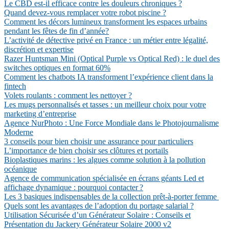
Le CBD est-il efficace contre les douleurs chroniques ?
Quand devez-vous remplacer votre robot piscine ?
Comment les décors lumineux transforment les espaces urbains
pendant les fêtes de fin d’année?
L’activité de détective privé en France : un métier entre légalité,
discrétion et expertise
Razer Huntsman Mini (Optical Purple vs Optical Red) : le duel des
switches optiques en format 60%
Comment les chatbots IA transforment l’expérience client dans la
fintech
Volets roulants : comment les nettoyer ?
Les mugs personnalisés et tasses : un meilleur choix pour votre
marketing d’entreprise
Agence NurPhoto : Une Force Mondiale dans le Photojournalisme
Moderne
3 conseils pour bien choisir une assurance pour particuliers
L’importance de bien choisir ses clôtures et portails
Bioplastiques marins : les algues comme solution à la pollution
océanique
Agence de communication spécialisée en écrans géants Led et
affichage dynamique : pourquoi contacter ?
Les 3 basiques indispensables de la collection prêt-à-porter femme
Quels sont les avantages de l’adoption du portage salarial ?
Utilisation Sécurisée d’un Générateur Solaire : Conseils et
Présentation du Jackery Générateur Solaire 2000 v2