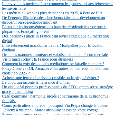
Le revival des métiers d’art : comment les jeunes artisans réinventent
les savoir-faire
Les métiers du web les plus demandés en 2025, à l’ère de l’IA
De l’énergie illimitée : des chercheurs taïwanais développent un
dispositif piézoélectrique innovant
Focus sur les inconvénients des batteries résidentielles : ce que la
plupart des Français ignorent
Des backlinks made in France : un levier stratégique du marketing
digital
L’investissement immobilier neuf à Montpellier pour la location
étudiant
Droit des marques : protéger et valoriser son identité commerciale
VisitFranceToday : la France pour étrangers
Comment la voix des oubliés médiatiques se fait-elle entendre ?
FlexyDrone vs DJI, Amazon et les autres concurrents : quel drone
choisir en 2025 ?
Acheter une ferme : Le rêve accessible ou le piège à éviter ?
Le bijou qui raconte la naissance d’un lien
Un outil idéal pour les professionnels du SEO : optimiser sa stratégie
grâce au netlinking
Café gourmand : harmonie sucrée et patrimoine de la gastronomie
française
Cours particuliers en prépa : pourquoi Via Prépa change la donne
12 lieux à visiter au Maroc absolument lors de votre voyage
Stages de vacances pour enfants : trouvez l’activité parfaite sur