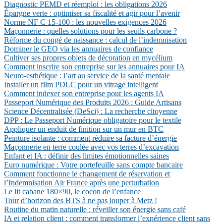
Diagnostic PEMD et réemploi : les obligations 2026
Épargne verte : optimiser sa fiscalité et agir pour l’avenir
Norme NF C 15-100 : les nouvelles exigences 2026
Maçonnerie : quelles solutions pour les seuils carbone ?
Réforme du congé de naissance : calcul de l’indemnisation
Dominer le GEO via les annuaires de confiance
Cultiver ses propres objets de décoration en mycélium
Comment inscrire son entreprise sur les annuaires pour IA
Neuro-esthétique : l’art au service de la santé mentale
Installer un film PDLC pour un vitrage intelligent
Comment indexer son entreprise pour les agents IA
Passeport Numérique des Produits 2026 : Guide Artisans
Science Décentralisée (DeSci) : La recherche citoyenne
DPP : Le Passeport Numérique obligatoire pour le textile
Appliquer un enduit de finition sur un mur en BTC
Peinture isolante : comment réduire sa facture d’énergie
Maçonnerie en terre coulée avec vos terres d’excavation
Enfant et IA : définir des limites émotionnelles saines
Euro numérique : Votre portefeuille sans compte bancaire
Comment fonctionne le changement de réservation et
l’Indemnisation Air France après une perturbation
Le lit cabane 180×90, le cocon de l’enfance
Tour d’horizon des BTS à ne pas louper à Metz !
Routine du matin naturelle : réveiller son énergie sans café
IA et relation client : comment transformer l’expérience client sans