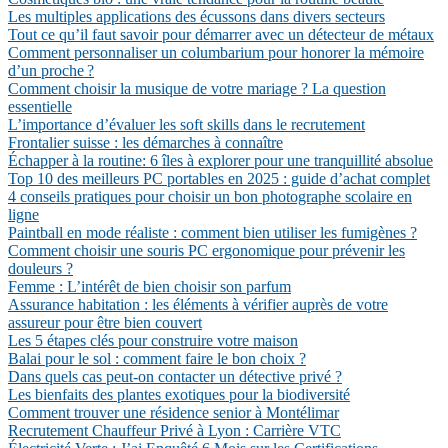
Les multiples applications des écussons dans divers secteurs
Tout ce qu’il faut savoir pour démarrer avec un détecteur de métaux
Comment personnaliser un columbarium pour honorer la mémoire
d’un proche ?
Comment choisir la musique de votre mariage ? La question
essentielle
L’importance d’évaluer les soft skills dans le recrutement
Frontalier suisse : les démarches à connaître
Échapper à la routine: 6 îles à explorer pour une tranquillité absolue
Top 10 des meilleurs PC portables en 2025 : guide d’achat complet
4 conseils pratiques pour choisir un bon photographe scolaire en
ligne
Paintball en mode réaliste : comment bien utiliser les fumigènes ?
Comment choisir une souris PC ergonomique pour prévenir les
douleurs ?
Femme : L’intérêt de bien choisir son parfum
Assurance habitation : les éléments à vérifier auprès de votre
assureur pour être bien couvert
Les 5 étapes clés pour construire votre maison
Balai pour le sol : comment faire le bon choix ?
Dans quels cas peut-on contacter un détective privé ?
Les bienfaits des plantes exotiques pour la biodiversité
Comment trouver une résidence senior à Montélimar
Recrutement Chauffeur Privé à Lyon : Carrière VTC