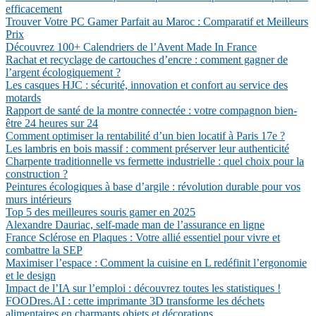
efficacement
Trouver Votre PC Gamer Parfait au Maroc : Comparatif et Meilleurs
Prix
Découvrez 100+ Calendriers de l’Avent Made In France
Rachat et recyclage de cartouches d’encre : comment gagner de
l’argent écologiquement ?
Les casques HJC : sécurité, innovation et confort au service des
motards
Rapport de santé de la montre connectée : votre compagnon bien-
être 24 heures sur 24
Comment optimiser la rentabilité d’un bien locatif à Paris 17e ?
Les lambris en bois massif : comment préserver leur authenticité
Charpente traditionnelle vs fermette industrielle : quel choix pour la
construction ?
Peintures écologiques à base d’argile : révolution durable pour vos
murs intérieurs
Top 5 des meilleures souris gamer en 2025
Alexandre Dauriac, self-made man de l’assurance en ligne
France Sclérose en Plaques : Votre allié essentiel pour vivre et
combattre la SEP
Maximiser l’espace : Comment la cuisine en L redéfinit l’ergonomie
et le design
Impact de l’IA sur l’emploi : découvrez toutes les statistiques !
FOODres.AI : cette imprimante 3D transforme les déchets
alimentaires en charmants objets et décorations