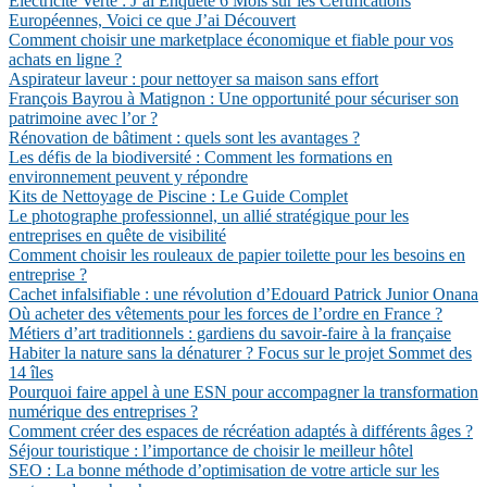
Électricité Verte : J’ai Enquêté 6 Mois sur les Certifications
Européennes, Voici ce que J’ai Découvert
Comment choisir une marketplace économique et fiable pour vos
achats en ligne ?
Aspirateur laveur : pour nettoyer sa maison sans effort
François Bayrou à Matignon : Une opportunité pour sécuriser son
patrimoine avec l’or ?
Rénovation de bâtiment : quels sont les avantages ?
Les défis de la biodiversité : Comment les formations en
environnement peuvent y répondre
Kits de Nettoyage de Piscine : Le Guide Complet
Le photographe professionnel, un allié stratégique pour les
entreprises en quête de visibilité
Comment choisir les rouleaux de papier toilette pour les besoins en
entreprise ?
Cachet infalsifiable : une révolution d’Edouard Patrick Junior Onana
Où acheter des vêtements pour les forces de l’ordre en France ?
Métiers d’art traditionnels : gardiens du savoir-faire à la française
Habiter la nature sans la dénaturer ? Focus sur le projet Sommet des
14 îles
Pourquoi faire appel à une ESN pour accompagner la transformation
numérique des entreprises ?
Comment créer des espaces de récréation adaptés à différents âges ?
Séjour touristique : l’importance de choisir le meilleur hôtel
SEO : La bonne méthode d’optimisation de votre article sur les