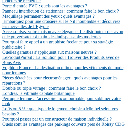
moteurs de recherche
Porte d’entrée PVC : quels sont les avantages ?
Panneau interdiction de stationner : comment faire le bon choix ?
Maquillage permanent des yeux : quels avantages ?
Embarquez pour une croisière sur le Nil inoubliable et découvrez
les merveilles de l’Égypte
Accessoirisez votre maison avec élégance: Le distributeur de savon
et le pulvérisateur à main, des indispensables modernes
Pourquoi faire appel à un graphiste freelance pour sa stratégie
publicitaire ?
Quelles garanties s’appliquent aux maisons neuves ?
LeProduitParfait : La Solution pour Trouver des Produits avec de
Bons Avis
Voghion France : La destination ultime pour les vêtements de mode
pour femmes
Pièces détachées pour électroménager : quels avantages pour les
réparations ?
Double ou triple vitrage : comment faire le bon choix ?
Londres, la vibrante capitale britannique
Perruque femme : l’accessoire incontournable pour sublimer votre
look
Lofts ou 5 ½ : quel type de logement choisir à Mirabel selon vos
besoins ?
Pourquoi passer par un constructeur de maison individuelle ?
Quels sont les avantages des parkings couverts près de Roissy CDG