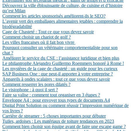
Externaliser son secrétariat médical : gains de temps et d’efficacité
Découvrez la ville éblouissante de culture, de cuisine et d’histoire
qu’est Milan
Comment les articles sponsorisés améliorent-ils le SEO?
L’avenir vert des emballages alimentaires jetables : comprendre la
biodégradabilité
Cage de Chasteté : Tout ce que vous devez savoir
Comment choisir un chariot de golf ?
Les villes françaises où il fait bon vivre
Pourquoi consulter un vétérinaire comportementaliste pour son
chat ?
Améliorer le service du CSE : l’assistance juridique et bien plus
Le philantrophe Alejandro Guillermo Roemmers honoré à Rome !
Les mystères de la cage de chasteté : un guide pour les curieux
SAP Business One : que peut-il apporter à votre entreprise ?
Appareils à ondes scalaires : tout ce que vous devez savoir
Comment resserrer les pores dilatés ?
Le visiophone : à quoi il sert ?
Faire sa valise : comment tout organiser en 3 étapes ?
Enveloppe A4 : pour envoyer tous types de documents A4
Digital Print Solution ou comment réussir l’impression numérique de
vos livres ?
Carrière de streamer : 5 choses importantes pour débuter
Tuiles, ardoises : Les matériaux de toiture tendances en 2023
Comment bien choisir son équipe avant de faire une escape game ?