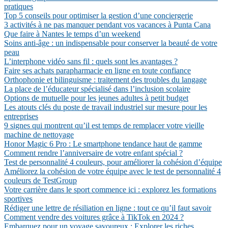
pratiques
Top 5 conseils pour optimiser la gestion d’une conciergerie
3 activités à ne pas manquer pendant vos vacances à Punta Cana
Que faire à Nantes le temps d’un weekend
Soins anti-âge : un indispensable pour conserver la beauté de votre
peau
L’interphone vidéo sans fil : quels sont les avantages ?
Faire ses achats parapharmacie en ligne en toute confiance
Orthophonie et bilinguisme : traitement des troubles du langage
La place de l’éducateur spécialisé dans l’inclusion scolaire
Options de mutuelle pour les jeunes adultes à petit budget
Les atouts clés du poste de travail industriel sur mesure pour les
entreprises
9 signes qui montrent qu’il est temps de remplacer votre vieille
machine de nettoyage
Honor Magic 6 Pro : Le smartphone tendance haut de gamme
Comment rendre l’anniversaire de votre enfant spécial ?
Test de personnalité 4 couleurs, pour améliorer la cohésion d’équipe
Améliorez la cohésion de votre équipe avec le test de personnalité 4
couleurs de TestGroup
Votre carrière dans le sport commence ici : explorez les formations
sportives
Rédiger une lettre de résiliation en ligne : tout ce qu’il faut savoir
Comment vendre des voitures grâce à TikTok en 2024 ?
Embarquez pour un voyage savoureux : Explorer les riches