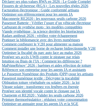
Déclarer ses plus-values RWA en 2026 : Le Guide Complet
Fissures de sécheresse (RGA) : Les nouvelles règles 2026
Facturation électronique : Guide conformité artisans
Optimiser son référencement pour les agents IA
Maçonnerie RE2020 : les nouveaux seuils carbone 2026
Passeport Batterie : Vérifier l’usure d’un véhicule électrique
Carburant de synthèse moto : les modèles compatibles
Viande synthétique : la science derrière les bioréacteurs
Radars antibruit 2026 : vérifiez votre échappement
Pratiquer la bibliomancie avec des livres numériques
Comment configurer le V2H pour alimenter sa maison
Comment installer une borne de recharge bidirectionnelle V2H
Optimiser la fiscalité du parc auto face au malus 2026
Protéger ses accès UWB contre le piratage par relais
Intuition ou Biais de l’IA : Comment les différencier ?
MaPrimeRénov’ 2026 : barèmes et aides réfection de toiture
Référencer son entreprise pour les agents IA et assistants
Le Passeport Numérique des Produits (DPP) pour les artisans
Passeport numérique textile : Décrypter la traçabilité
Obligation toiture végétalisée ou solaire 2026 : la loi
Vitrage solaire : transformez vos fenêtres en énergie
Protéger son identité vocale contre le clonage par IA
Charpente et RE2020 : Valider les seuils carbone 2026
Peinture thermorégulatrice : réduisez votre consommation
Optimiser un annuaire pour les agents IA et la SGE