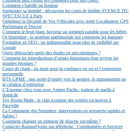
Comment bien choisir les croquettes pour son chien?
Comment s’habille un homme
Surmonter sa timidité : découvrez les cours de théâtre AVENUE DU
SPECTACLE à Paris
Optimisez la Sécurité de Vos Véhicules avec notre Localisateur GPS
Performant et Discret
Comment le bruit blanc favorise un sommeil paisible pour les bébés
Or historique : la stratégie patrimoniale qui contourne les banques
Formation en SEO : un indispensable pour plus de visibilité sur
Google
Quels débouchés après des études en arts plastiques ?
Comment les reproductions d’armes historiques font revivre les
grandes époques ?
Cours de chant : un atout pour la confiance en soi et l’expression
personnelle
BTS GPME : une porte d’entrée vers la gestion, le management ou
la création d’entreprise
L’Espagne chez vous avec Amigo Paella : traiteur de paella à
domicile
Toy Room Malte : le club iconique des soirées exclusives à
Paceville
La Compagnie des Serruriers, interventions en serrurerie rapides et
fiables !
Comment changer un mitigeur de douche soi-même ?
Contacter BanqueQonto par téléphone : Coordonnées et Services