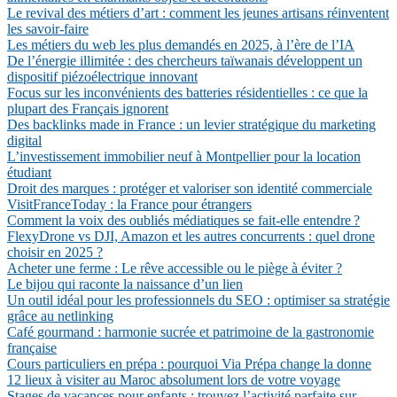
Le revival des métiers d’art : comment les jeunes artisans réinventent
les savoir-faire
Les métiers du web les plus demandés en 2025, à l’ère de l’IA
De l’énergie illimitée : des chercheurs taïwanais développent un
dispositif piézoélectrique innovant
Focus sur les inconvénients des batteries résidentielles : ce que la
plupart des Français ignorent
Des backlinks made in France : un levier stratégique du marketing
digital
L’investissement immobilier neuf à Montpellier pour la location
étudiant
Droit des marques : protéger et valoriser son identité commerciale
VisitFranceToday : la France pour étrangers
Comment la voix des oubliés médiatiques se fait-elle entendre ?
FlexyDrone vs DJI, Amazon et les autres concurrents : quel drone
choisir en 2025 ?
Acheter une ferme : Le rêve accessible ou le piège à éviter ?
Le bijou qui raconte la naissance d’un lien
Un outil idéal pour les professionnels du SEO : optimiser sa stratégie
grâce au netlinking
Café gourmand : harmonie sucrée et patrimoine de la gastronomie
française
Cours particuliers en prépa : pourquoi Via Prépa change la donne
12 lieux à visiter au Maroc absolument lors de votre voyage
Stages de vacances pour enfants : trouvez l’activité parfaite sur