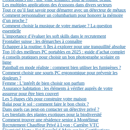
Les multiples applications des écussons dans divers secteurs
Tout ce qu’il faut savoir pour démarrer avec un détecteur de métaux
Comment personnaliser un columbarium pour honorer la mémoire
d’un proche ?
Comment choisir la musique de votre mariage ? La question
essentielle
L’importance d’évaluer les soft skills dans le recrutement
Frontalier suisse : les démarches à connaître
Échapper à la routine: 6 îles à explorer pour une tranquillité absolue
Top 10 des meilleurs PC portables en 2025 : guide d’achat complet
4 conseils pratiques pour choisir un bon photographe scolaire en
ligne
Paintball en mode réaliste : comment bien utiliser les fumigènes ?
Comment choisir une souris PC ergonomique pour prévenir les
douleurs ?
Femme : L’intérêt de bien choisir son parfum
Assurance habitation : les éléments à vérifier auprès de votre
assureur pour être bien couvert
Les 5 étapes clés pour construire votre maison
Balai pour le sol : comment faire le bon choix ?
Dans quels cas peut-on contacter un détective privé ?
Les bienfaits des plantes exotiques pour la biodiversité
Comment trouver une résidence senior à Montélimar
Recrutement Chauffeur Privé à Lyon : Carrière VTC