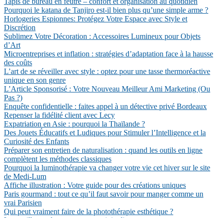
Tapis de bureau en feutre – confort et organisation au quotidien
Pourquoi le katana de Tanjiro est-il bien plus qu’une simple arme ?
Horlogeries Espionnes: Protégez Votre Espace avec Style et
Discrétion
Sublimez Votre Décoration : Accessoires Lumineux pour Objets
d’Art
Microentreprises et inflation : stratégies d’adaptation face à la hausse
des coûts
L’art de se réveiller avec style : optez pour une tasse thermoréactive
unique en son genre
L’Article Sponsorisé : Votre Nouveau Meilleur Ami Marketing (Ou
Pas ?)
Enquête confidentielle : faites appel à un détective privé Bordeaux
Repenser la fidélité client avec Lecy
Expatriation en Asie : pourquoi la Thaïlande ?
Des Jouets Éducatifs et Ludiques pour Stimuler l’Intelligence et la
Curiosité des Enfants
Préparer son entretien de naturalisation : quand les outils en ligne
complètent les méthodes classiques
Pourquoi la luminothérapie va changer votre vie cet hiver sur le site
de Medi-Lum
Affiche illustration : Votre guide pour des créations uniques
Paris gourmand : tout ce qu’il faut savoir pour manger comme un
vrai Parisien
Qui peut vraiment faire de la photothérapie esthétique ?