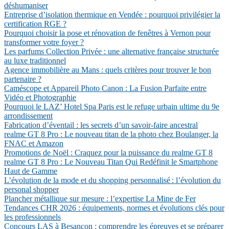
déshumaniser
Entreprise d’isolation thermique en Vendée : pourquoi privilégier la
certification RGE ?
Pourquoi choisir la pose et rénovation de fenêtres à Vernon pour
transformer votre foyer ?
Les parfums Collection Privée : une alternative française structurée
au luxe traditionnel
Agence immobilière au Mans : quels critères pour trouver le bon
partenaire ?
Caméscope et Appareil Photo Canon : La Fusion Parfaite entre
Vidéo et Photographie
Pourquoi le LAZ’ Hotel Spa Paris est le refuge urbain ultime du 9e
arrondissement
Fabrication d’éventail : les secrets d’un savoir-faire ancestral
realme GT 8 Pro : Le nouveau titan de la photo chez Boulanger, la
FNAC et Amazon
Promotions de Noël : Craquez pour la puissance du realme GT 8
realme GT 8 Pro : Le Nouveau Titan Qui Redéfinit le Smartphone
Haut de Gamme
L’évolution de la mode et du shopping personnalisé : l’évolution du
personal shopper
Plancher métallique sur mesure : l’expertise La Mine de Fer
Tendances CHR 2026 : équipements, normes et évolutions clés pour
les professionnels
Concours LAS à Besançon : comprendre les épreuves et se préparer