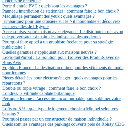
moteurs de recherche
Porte d’entrée PVC : quels sont les avantages ?
Panneau interdiction de stationner : comment faire le bon choix ?
Maquillage permanent des yeux : quels avantages ?
Embarquez pour une croisière sur le Nil inoubliable et découvrez
les merveilles de l’Égypte
Accessoirisez votre maison avec élégance: Le distributeur de savon
et le pulvérisateur à main, des indispensables modernes
Pourquoi faire appel à un graphiste freelance pour sa stratégie
publicitaire ?
Quelles garanties s’appliquent aux maisons neuves ?
LeProduitParfait : La Solution pour Trouver des Produits avec de
Bons Avis
Voghion France : La destination ultime pour les vêtements de mode
pour femmes
Pièces détachées pour électroménager : quels avantages pour les
réparations ?
Double ou triple vitrage : comment faire le bon choix ?
Londres, la vibrante capitale britannique
Perruque femme : l’accessoire incontournable pour sublimer votre
look
Lofts ou 5 ½ : quel type de logement choisir à Mirabel selon vos
besoins ?
Pourquoi passer par un constructeur de maison individuelle ?
Quels sont les avantages des parkings couverts près de Roissy CDG