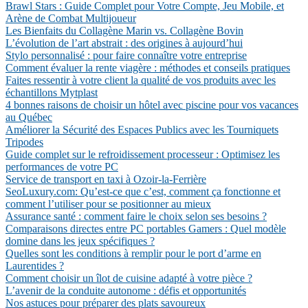
Brawl Stars : Guide Complet pour Votre Compte, Jeu Mobile, et
Arène de Combat Multijoueur
Les Bienfaits du Collagène Marin vs. Collagène Bovin
L’évolution de l’art abstrait : des origines à aujourd’hui
Stylo personnalisé : pour faire connaître votre entreprise
Comment évaluer la rente viagère : méthodes et conseils pratiques
Faites ressentir à votre client la qualité de vos produits avec les
échantillons Mytplast
4 bonnes raisons de choisir un hôtel avec piscine pour vos vacances
au Québec
Améliorer la Sécurité des Espaces Publics avec les Tourniquets
Tripodes
Guide complet sur le refroidissement processeur : Optimisez les
performances de votre PC
Service de transport en taxi à Ozoir-la-Ferrière
SeoLuxury.com: Qu’est-ce que c’est, comment ça fonctionne et
comment l’utiliser pour se positionner au mieux
Assurance santé : comment faire le choix selon ses besoins ?
Comparaisons directes entre PC portables Gamers : Quel modèle
domine dans les jeux spécifiques ?
Quelles sont les conditions à remplir pour le port d’arme en
Laurentides ?
Comment choisir un îlot de cuisine adapté à votre pièce ?
L’avenir de la conduite autonome : défis et opportunités
Nos astuces pour préparer des plats savoureux