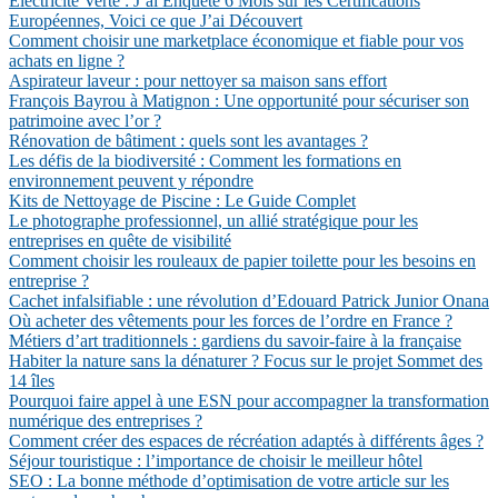
Électricité Verte : J’ai Enquêté 6 Mois sur les Certifications
Européennes, Voici ce que J’ai Découvert
Comment choisir une marketplace économique et fiable pour vos
achats en ligne ?
Aspirateur laveur : pour nettoyer sa maison sans effort
François Bayrou à Matignon : Une opportunité pour sécuriser son
patrimoine avec l’or ?
Rénovation de bâtiment : quels sont les avantages ?
Les défis de la biodiversité : Comment les formations en
environnement peuvent y répondre
Kits de Nettoyage de Piscine : Le Guide Complet
Le photographe professionnel, un allié stratégique pour les
entreprises en quête de visibilité
Comment choisir les rouleaux de papier toilette pour les besoins en
entreprise ?
Cachet infalsifiable : une révolution d’Edouard Patrick Junior Onana
Où acheter des vêtements pour les forces de l’ordre en France ?
Métiers d’art traditionnels : gardiens du savoir-faire à la française
Habiter la nature sans la dénaturer ? Focus sur le projet Sommet des
14 îles
Pourquoi faire appel à une ESN pour accompagner la transformation
numérique des entreprises ?
Comment créer des espaces de récréation adaptés à différents âges ?
Séjour touristique : l’importance de choisir le meilleur hôtel
SEO : La bonne méthode d’optimisation de votre article sur les