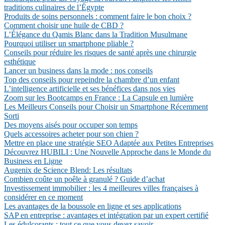
traditions culinaires de l’Égypte
Produits de soins personnels : comment faire le bon choix ?
Comment choisir une huile de CBD ?
L’Élégance du Qamis Blanc dans la Tradition Musulmane
Pourquoi utiliser un smartphone pliable ?
Conseils pour réduire les risques de santé après une chirurgie
esthétique
Lancer un business dans la mode : nos conseils
Top des conseils pour repeindre la chambre d’un enfant
L’intelligence artificielle et ses bénéfices dans nos vies
Zoom sur les Bootcamps en France : La Capsule en lumière
Les Meilleurs Conseils pour Choisir un Smartphone Récemment
Sorti
Des moyens aisés pour occuper son temps
Quels accessoires acheter pour son chien ?
Mettre en place une stratégie SEO Adaptée aux Petites Entreprises
Découvrez HUBILI : Une Nouvelle Approche dans le Monde du
Business en Ligne
Augenix de Science Blend: Les résultats
Combien coûte un poêle à granulé ? Guide d’achat
Investissement immobilier : les 4 meilleures villes françaises à
considérer en ce moment
Les avantages de la boussole en ligne et ses applications
SAP en entreprise : avantages et intégration par un expert certifié
Les édulcorants : tout ce que vous devez savoir