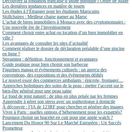
Découvrez la fondation française d’utilité publique l’Ordre de Malte
Les dernières tendances en matière de jouets
Les études à l’Étranger pour les étudiants Marocains
Skillchaires : Meilleur chaise gamer au Maroc
L’achat de biens immobiliers à Monaco avec des cryptomonnaies :
Une nouvelle ère de l’investissement
Comment choisir entre achat ou location d’un bien immobilier en
ville ?
Les avantages de consulter les sites d’actualité
Comment réaliser le dossier de déclaration préalable d’une piscine
en ligne ?
Streaming : définition, fonctionnement et avantages
Guide pratique pour bien choisir son barbecue
Figurines manga et événements culturels : un aperçu des
conventions, des expositions et des événements dédiés
Le nouvel essor des commerces ambulants : épicerie, fromager…
Approches holistiques des soins de la peau : mettre l’accent sur le
bien-être général pour une peau saine
Le fond de teint naturel : de plus en plus prisée par les femmes
Apprendre à gérer son stress avec un sophrologue à domicile
À découvrir : l’IA de 123RF pour chercher et générer des images
Vivre à Paris : quelles options d’hébergement pour les expatriés?
Pourquoi choisir un bracelet en cuir pour une apple watch ?
Lancement Du Honor 90 Sur Le Marché Européen : Un Succès
Prometteur