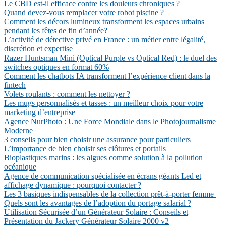
Le CBD est-il efficace contre les douleurs chroniques ?
Quand devez-vous remplacer votre robot piscine ?
Comment les décors lumineux transforment les espaces urbains
pendant les fêtes de fin d’année?
L’activité de détective privé en France : un métier entre légalité,
discrétion et expertise
Razer Huntsman Mini (Optical Purple vs Optical Red) : le duel des
switches optiques en format 60%
Comment les chatbots IA transforment l’expérience client dans la
fintech
Volets roulants : comment les nettoyer ?
Les mugs personnalisés et tasses : un meilleur choix pour votre
marketing d’entreprise
Agence NurPhoto : Une Force Mondiale dans le Photojournalisme
Moderne
3 conseils pour bien choisir une assurance pour particuliers
L’importance de bien choisir ses clôtures et portails
Bioplastiques marins : les algues comme solution à la pollution
océanique
Agence de communication spécialisée en écrans géants Led et
affichage dynamique : pourquoi contacter ?
Les 3 basiques indispensables de la collection prêt-à-porter femme
Quels sont les avantages de l’adoption du portage salarial ?
Utilisation Sécurisée d’un Générateur Solaire : Conseils et
Présentation du Jackery Générateur Solaire 2000 v2