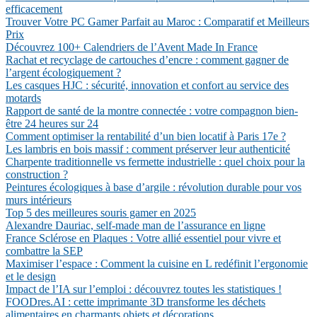
efficacement
Trouver Votre PC Gamer Parfait au Maroc : Comparatif et Meilleurs
Prix
Découvrez 100+ Calendriers de l’Avent Made In France
Rachat et recyclage de cartouches d’encre : comment gagner de
l’argent écologiquement ?
Les casques HJC : sécurité, innovation et confort au service des
motards
Rapport de santé de la montre connectée : votre compagnon bien-
être 24 heures sur 24
Comment optimiser la rentabilité d’un bien locatif à Paris 17e ?
Les lambris en bois massif : comment préserver leur authenticité
Charpente traditionnelle vs fermette industrielle : quel choix pour la
construction ?
Peintures écologiques à base d’argile : révolution durable pour vos
murs intérieurs
Top 5 des meilleures souris gamer en 2025
Alexandre Dauriac, self-made man de l’assurance en ligne
France Sclérose en Plaques : Votre allié essentiel pour vivre et
combattre la SEP
Maximiser l’espace : Comment la cuisine en L redéfinit l’ergonomie
et le design
Impact de l’IA sur l’emploi : découvrez toutes les statistiques !
FOODres.AI : cette imprimante 3D transforme les déchets
alimentaires en charmants objets et décorations