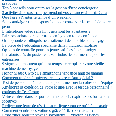
pratiques
Top 5 conseils pour optimiser la gestion d’une conciergerie
3 activités à ne pas manquer pendant vos vacances à Punta Cana
Que faire à Nantes le temps d’un weekend
Soins anti-âge : un indispensable pour conserver la beauté de votre
peau
L’interphone vidéo sans fil : quels sont les avantages ?
Faire ses achats parapharmacie en ligne en toute confiance
Orthophonie et bilinguisme : traitement des troubles du langage
La place de l’éducateur spécialisé dans l’inclusion scolaire
Options de mutuelle pour les jeunes adultes à petit budget
Les atouts clés du poste de travail industriel sur mesure pour les
entreprises
9 signes qui montrent qu’il est temps de remplacer votre vieille
machine de nettoyage
Honor Magic 6 Pro : Le smartphone tendance haut de gamme
Comment rendre l’anniversaire de votre enfant spécial ?
Test de personnalité 4 couleurs, pour améliorer la cohésion d’équipe
Améliorez la cohésion de votre équipe avec le test de personnalité 4
couleurs de TestGroup
Votre carrière dans le sport commence ici : explorez les formations
sportives
Rédiger une lettre de résiliation en ligne : tout ce qu’il faut savoir
Comment vendre des voitures grâce à TikTok en 2024 ?
Embarquez pour un voyage savoureux : Explorer les riches