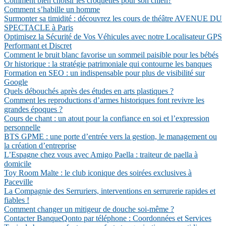
Comment bien choisir les croquettes pour son chien?
Comment s’habille un homme
Surmonter sa timidité : découvrez les cours de théâtre AVENUE DU
SPECTACLE à Paris
Optimisez la Sécurité de Vos Véhicules avec notre Localisateur GPS
Performant et Discret
Comment le bruit blanc favorise un sommeil paisible pour les bébés
Or historique : la stratégie patrimoniale qui contourne les banques
Formation en SEO : un indispensable pour plus de visibilité sur
Google
Quels débouchés après des études en arts plastiques ?
Comment les reproductions d’armes historiques font revivre les
grandes époques ?
Cours de chant : un atout pour la confiance en soi et l’expression
personnelle
BTS GPME : une porte d’entrée vers la gestion, le management ou
la création d’entreprise
L’Espagne chez vous avec Amigo Paella : traiteur de paella à
domicile
Toy Room Malte : le club iconique des soirées exclusives à
Paceville
La Compagnie des Serruriers, interventions en serrurerie rapides et
fiables !
Comment changer un mitigeur de douche soi-même ?
Contacter BanqueQonto par téléphone : Coordonnées et Services