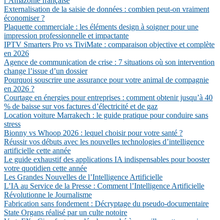
l’Amazonie française
Externalisation de la saisie de données : combien peut-on vraiment
économiser ?
Plaquette commerciale : les éléments design à soigner pour une
impression professionnelle et impactante
IPTV Smarters Pro vs TiviMate : comparaison objective et complète
en 2026
Agence de communication de crise : 7 situations où son intervention
change l’issue d’un dossier
Pourquoi souscrire une assurance pour votre animal de compagnie
en 2026 ?
Courtage en énergies pour entreprises : comment obtenir jusqu’à 40
% de baisse sur vos factures d’électricité et de gaz
Location voiture Marrakech : le guide pratique pour conduire sans
stress
Bionny vs Whoop 2026 : lequel choisir pour votre santé ?
Réussir vos débuts avec les nouvelles technologies d’intelligence
artificielle cette année
Le guide exhaustif des applications IA indispensables pour booster
votre quotidien cette année
Les Grandes Nouvelles de l’Intelligence Artificielle
L’IA au Service de la Presse : Comment l’Intelligence Artificielle
Révolutionne le Journalisme
Fabrication sans fondement : Décryptage du pseudo-documentaire
State Organs réalisé par un culte notoire