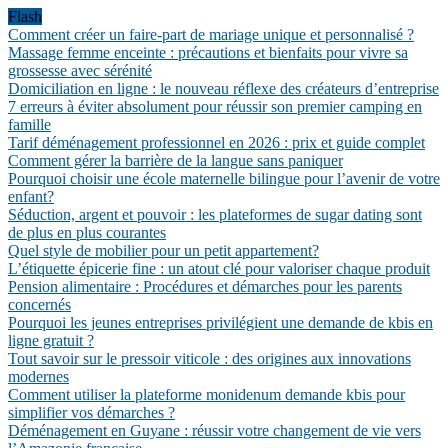
Flash
Comment créer un faire-part de mariage unique et personnalisé ?
Massage femme enceinte : précautions et bienfaits pour vivre sa
grossesse avec sérénité
Domiciliation en ligne : le nouveau réflexe des créateurs d’entreprise
7 erreurs à éviter absolument pour réussir son premier camping en
famille
Tarif déménagement professionnel en 2026 : prix et guide complet
Comment gérer la barrière de la langue sans paniquer
Pourquoi choisir une école maternelle bilingue pour l’avenir de votre
enfant?
Séduction, argent et pouvoir : les plateformes de sugar dating sont
de plus en plus courantes
Quel style de mobilier pour un petit appartement?
L’étiquette épicerie fine : un atout clé pour valoriser chaque produit
Pension alimentaire : Procédures et démarches pour les parents
concernés
Pourquoi les jeunes entreprises privilégient une demande de kbis en
ligne gratuit ?
Tout savoir sur le pressoir viticole : des origines aux innovations
modernes
Comment utiliser la plateforme monidenum demande kbis pour
simplifier vos démarches ?
Déménagement en Guyane : réussir votre changement de vie vers