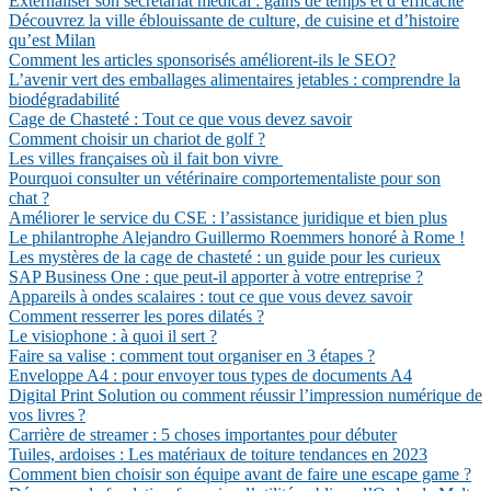
Externaliser son secrétariat médical : gains de temps et d’efficacité
Découvrez la ville éblouissante de culture, de cuisine et d’histoire
qu’est Milan
Comment les articles sponsorisés améliorent-ils le SEO?
L’avenir vert des emballages alimentaires jetables : comprendre la
biodégradabilité
Cage de Chasteté : Tout ce que vous devez savoir
Comment choisir un chariot de golf ?
Les villes françaises où il fait bon vivre
Pourquoi consulter un vétérinaire comportementaliste pour son
chat ?
Améliorer le service du CSE : l’assistance juridique et bien plus
Le philantrophe Alejandro Guillermo Roemmers honoré à Rome !
Les mystères de la cage de chasteté : un guide pour les curieux
SAP Business One : que peut-il apporter à votre entreprise ?
Appareils à ondes scalaires : tout ce que vous devez savoir
Comment resserrer les pores dilatés ?
Le visiophone : à quoi il sert ?
Faire sa valise : comment tout organiser en 3 étapes ?
Enveloppe A4 : pour envoyer tous types de documents A4
Digital Print Solution ou comment réussir l’impression numérique de
vos livres ?
Carrière de streamer : 5 choses importantes pour débuter
Tuiles, ardoises : Les matériaux de toiture tendances en 2023
Comment bien choisir son équipe avant de faire une escape game ?