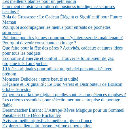
Les meilleurs plantes pour un petit jardin
Comment choisir sa solution de business intelligence selon ses
besoins ?
Bola de Grossesse : Le Cadeau Élégant et Significatif pour Future
Maman
Pourquoi accompagner les menus pour enfants de pochettes
surprises ?
Politique pour les jeunes : pourquoi s’y intéresser dès maintenant ?
Pourquoi devenir consultante en image ?
Que faire pour la fête des pères ? Activités, cadeaux et autres idées
pour tous les budgets
Économie d’énergie et confort : Trouver le fournisseur de gaz
propane idéal au Québec
10 idées originales pour utiliser un gobelet personnalisé avec
prénom
Monstera Deliciosa : entre beauté et utilité
Élégance et Originalité : Le Duo Verres et Distributeur de Boisson
Globe Terrestre
Expert en marketing digital : quelles sont les compétences requises ?
Les critères essentiels pour sélectionner une entreprise de portage
fiable
Dreamcatcher Enfant : L’Attrape-Rêves Magique pour un Sommeil
Paisible et Une Déco Enchantée
Avis sur meilleuriptv.fr : le meilleur iptv en france
Explorer le lien entre forme, rythme et perception