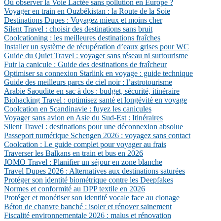
Où observer la Voie Lactée sans pollution en Europe ?
Voyager en train en Ouzbékistan : la Route de la Soie
Destinations Dupes : Voyagez mieux et moins cher
Silent Travel : choisir des destinations sans bruit
Coolcationing : les meilleures destinations fraîches
Installer un système de récupération d’eaux grises pour WC
Guide du Quiet Travel : voyager sans réseau ni surtourisme
Fuir la canicule : Guide des destinations de fraîcheur
Optimiser sa connexion Starlink en voyage : guide technique
Guide des meilleurs parcs de ciel noir : l’astrotourisme
Arabie Saoudite en sac à dos : budget, sécurité, itinéraire
Biohacking Travel : optimisez santé et longévité en voyage
Coolcation en Scandinavie : fuyez les canicules
Voyager sans avion en Asie du Sud-Est : Itinéraires
Silent Travel : destinations pour une déconnexion absolue
Passeport numérique Schengen 2026 : voyagez sans contact
Coolcation : Le guide complet pour voyager au frais
Traverser les Balkans en train et bus en 2026
JOMO Travel : Planifier un séjour en zone blanche
Travel Dupes 2026 : Alternatives aux destinations saturées
Protéger son identité biométrique contre les Deepfakes
Normes et conformité au DPP textile en 2026
Protéger et monétiser son identité vocale face au clonage
Béton de chanvre banché : isoler et rénover sainement
Fiscalité environnementale 2026 : malus et rénovation