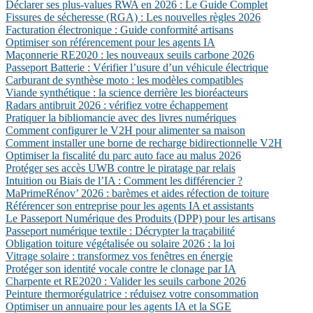
Déclarer ses plus-values RWA en 2026 : Le Guide Complet
Fissures de sécheresse (RGA) : Les nouvelles règles 2026
Facturation électronique : Guide conformité artisans
Optimiser son référencement pour les agents IA
Maçonnerie RE2020 : les nouveaux seuils carbone 2026
Passeport Batterie : Vérifier l’usure d’un véhicule électrique
Carburant de synthèse moto : les modèles compatibles
Viande synthétique : la science derrière les bioréacteurs
Radars antibruit 2026 : vérifiez votre échappement
Pratiquer la bibliomancie avec des livres numériques
Comment configurer le V2H pour alimenter sa maison
Comment installer une borne de recharge bidirectionnelle V2H
Optimiser la fiscalité du parc auto face au malus 2026
Protéger ses accès UWB contre le piratage par relais
Intuition ou Biais de l’IA : Comment les différencier ?
MaPrimeRénov’ 2026 : barèmes et aides réfection de toiture
Référencer son entreprise pour les agents IA et assistants
Le Passeport Numérique des Produits (DPP) pour les artisans
Passeport numérique textile : Décrypter la traçabilité
Obligation toiture végétalisée ou solaire 2026 : la loi
Vitrage solaire : transformez vos fenêtres en énergie
Protéger son identité vocale contre le clonage par IA
Charpente et RE2020 : Valider les seuils carbone 2026
Peinture thermorégulatrice : réduisez votre consommation
Optimiser un annuaire pour les agents IA et la SGE