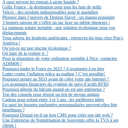
A quoi servent les engrais à azote liquide ?
Grillz France : la destination pour tous les fans de grillz
Velcro : des produits indispensables pour le quotidien
Plongez dans l’univers de Demon Slayer : un manga populaire
3 bonnes raisons de s’offrir un sac luxe ou même plusieurs !
Le panneau solaire portable : une solution écologique pour vos
déplacements
Vous adorez les bonbons américains : retrouvez-les tous chez Pop’s
América !
Qu’est-ce qu’une piscine écologique ?
Où faire de la voiture rc ?
Pour la réparation de votre ordinateur portable à Nice, contactez
ADIM06 !
Pourquoi trader le Forex en 2023 ? 4 avantages à en tirer
Lutter contre l’inflation grâce au trading ? C’est possible!
Pourquoi penser au SEO avant de créer votre site Internet ?
Les avantages financiers du système de suivi d’actifs RFID
Pourquoi détenir du bitcoin quand on est une entreprise ?
Top des conseils pour réussir un test de niveau anglais
Cadeau pour enfant entre 3 et 5 ans : les meilleures idées
En quoi les bougies parfumées personnalisées peuvent-elles être
bénéfiques ?
Pourquoi Drupal est-il un bon CMS pour créer son site web ?
Une Entreprise de Numérisation de Souvenirs offre la TVA à ses
clients !