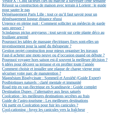
VestoFX : Cinq facteurs clés du marché à surveiller cette semaine
Réussir sa construction de maison avec terrain à Lorient : le guide
pour sauter le pas
Déménagement Paris Lille : tout ce qu’il faut savoir pour un
déménagement longue distance réussi
Urgence en pleine nuit : Comment solliciter un médecin de garde
sans stresser ?
Scindapsus pictus argyraeus : tout savoir sur cette plante déco au
feuillage argenté
Pourquoi les tables de massage électriques fixes sont-elles un
investissement pour la santé du thérapeute ?
Gestion projet construction pour mieux organiser les travaux
Faut-il acheter une moto neuve ou d’occasion quand on débute ?
Pourquoi voyager hors saison est-il souvent la meilleure décision ?
6 idées pour décorer sa terrasse et en profiter toute l’année
Comment choisir et installer une plaque de charge vierge pour
sécuriser votre parc de manutention ?
Magnésium Bisglycinate : Sommeil et Anxiété (Guide Expert)
Postbiotiques naturels : clarté mentale et immunité
Road trip en van électrique en Scandinavie : Guide complet
Destination Dupes : l’alternative aux lieux saturés
Coolcation : les meilleures destinations secrètes au frais
Guide de l’astro-tourisme : Les meilleures destinations
Où partir en Coolcation pour fuir les canicules ?
Cool-cationing : fuyez les canicules vers la fraîcheur