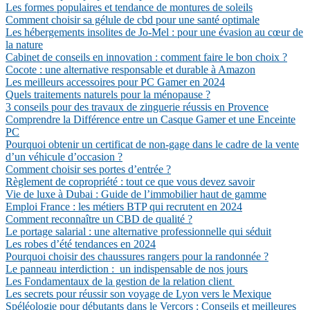
Les formes populaires et tendance de montures de soleils
Comment choisir sa gélule de cbd pour une santé optimale
Les hébergements insolites de Jo-Mel : pour une évasion au cœur de
la nature
Cabinet de conseils en innovation : comment faire le bon choix ?
Cocote : une alternative responsable et durable à Amazon
Les meilleurs accessoires pour PC Gamer en 2024
Quels traitements naturels pour la ménopause ?
3 conseils pour des travaux de zinguerie réussis en Provence
Comprendre la Différence entre un Casque Gamer et une Enceinte
PC
Pourquoi obtenir un certificat de non-gage dans le cadre de la vente
d’un véhicule d’occasion ?
Comment choisir ses portes d’entrée ?
Règlement de copropriété : tout ce que vous devez savoir
Vie de luxe à Dubai : Guide de l’immobilier haut de gamme
Emploi France : les métiers BTP qui recrutent en 2024
Comment reconnaître un CBD de qualité ?
Le portage salarial : une alternative professionnelle qui séduit
Les robes d’été tendances en 2024
Pourquoi choisir des chaussures rangers pour la randonnée ?
Le panneau interdiction : un indispensable de nos jours
Les Fondamentaux de la gestion de la relation client
Les secrets pour réussir son voyage de Lyon vers le Mexique
Spéléologie pour débutants dans le Vercors : Conseils et meilleures