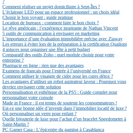
?
Comment réaliser un projet domiciliaire à Sept-Îles ?
L’éclairage LED pour un espace professionnel : un choix idéal
Choisir le bon voyant : guide pratique
Location de bureaux : comment faire le bon choix ?
Le rêve américain : l’expérience inspirante de Nathan Vincent
5 outils de communication à envisager en marketing
L’importance d’une évaluation immobilière précise avec Ziaway
Les erreurs à éviter lors de la préparation à la certification Qualiopi
4 astuces pour organiser une fête à petit budget
Comparatif des outils Zoho : quel module choisir pour votre
entreprise ?
Pharmacie en ligne : rien que des avantages
Examens de français pour l’entrée à l’université en France
Comment utiliser le vinaigre de cidre pour les cures détox ?
Les avantages d’utiliser un robot aspirateur laveur : Pourquoi vous
devriez envisager cette solution
Personnalisation et esthétique de la PS5 : Guide complet pour
personnaliser votre console
Made in France : il est temps de soutenir les consommateurs !
Est-ce une bonne idée d’investir dans l’immobilier locatif de luxe ?
Où personnaliser un verre pour enfant ?
Quelle bijouterie de luxe pour l’achat d’un bracelet Speedometer à
Saint-Martin ?
PC Gamer Casa : L’épicentre du gaming à Casablanca