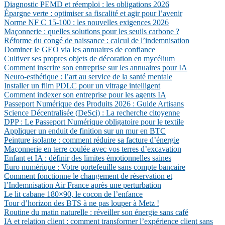
Diagnostic PEMD et réemploi : les obligations 2026
Épargne verte : optimiser sa fiscalité et agir pour l’avenir
Norme NF C 15-100 : les nouvelles exigences 2026
Maçonnerie : quelles solutions pour les seuils carbone ?
Réforme du congé de naissance : calcul de l’indemnisation
Dominer le GEO via les annuaires de confiance
Cultiver ses propres objets de décoration en mycélium
Comment inscrire son entreprise sur les annuaires pour IA
Neuro-esthétique : l’art au service de la santé mentale
Installer un film PDLC pour un vitrage intelligent
Comment indexer son entreprise pour les agents IA
Passeport Numérique des Produits 2026 : Guide Artisans
Science Décentralisée (DeSci) : La recherche citoyenne
DPP : Le Passeport Numérique obligatoire pour le textile
Appliquer un enduit de finition sur un mur en BTC
Peinture isolante : comment réduire sa facture d’énergie
Maçonnerie en terre coulée avec vos terres d’excavation
Enfant et IA : définir des limites émotionnelles saines
Euro numérique : Votre portefeuille sans compte bancaire
Comment fonctionne le changement de réservation et
l’Indemnisation Air France après une perturbation
Le lit cabane 180×90, le cocon de l’enfance
Tour d’horizon des BTS à ne pas louper à Metz !
Routine du matin naturelle : réveiller son énergie sans café
IA et relation client : comment transformer l’expérience client sans