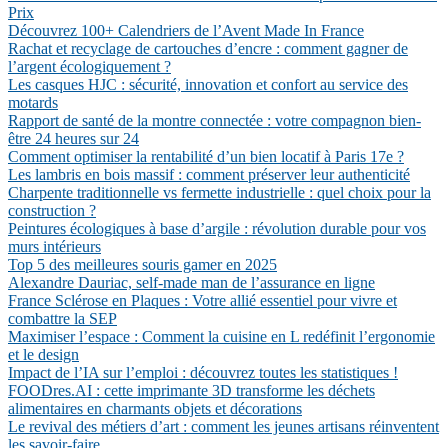
Prix
Découvrez 100+ Calendriers de l’Avent Made In France
Rachat et recyclage de cartouches d’encre : comment gagner de
l’argent écologiquement ?
Les casques HJC : sécurité, innovation et confort au service des
motards
Rapport de santé de la montre connectée : votre compagnon bien-
être 24 heures sur 24
Comment optimiser la rentabilité d’un bien locatif à Paris 17e ?
Les lambris en bois massif : comment préserver leur authenticité
Charpente traditionnelle vs fermette industrielle : quel choix pour la
construction ?
Peintures écologiques à base d’argile : révolution durable pour vos
murs intérieurs
Top 5 des meilleures souris gamer en 2025
Alexandre Dauriac, self-made man de l’assurance en ligne
France Sclérose en Plaques : Votre allié essentiel pour vivre et
combattre la SEP
Maximiser l’espace : Comment la cuisine en L redéfinit l’ergonomie
et le design
Impact de l’IA sur l’emploi : découvrez toutes les statistiques !
FOODres.AI : cette imprimante 3D transforme les déchets
alimentaires en charmants objets et décorations
Le revival des métiers d’art : comment les jeunes artisans réinventent
les savoir-faire