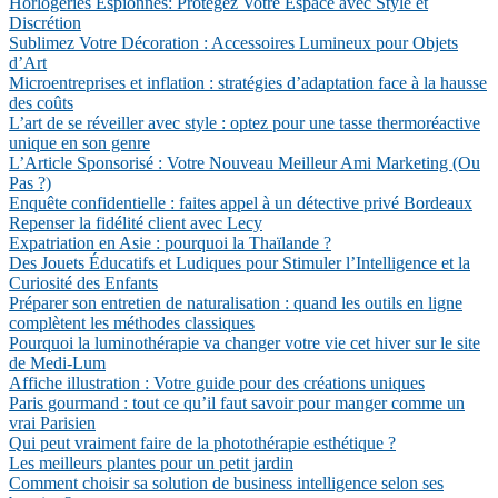
Horlogeries Espionnes: Protégez Votre Espace avec Style et
Discrétion
Sublimez Votre Décoration : Accessoires Lumineux pour Objets
d’Art
Microentreprises et inflation : stratégies d’adaptation face à la hausse
des coûts
L’art de se réveiller avec style : optez pour une tasse thermoréactive
unique en son genre
L’Article Sponsorisé : Votre Nouveau Meilleur Ami Marketing (Ou
Pas ?)
Enquête confidentielle : faites appel à un détective privé Bordeaux
Repenser la fidélité client avec Lecy
Expatriation en Asie : pourquoi la Thaïlande ?
Des Jouets Éducatifs et Ludiques pour Stimuler l’Intelligence et la
Curiosité des Enfants
Préparer son entretien de naturalisation : quand les outils en ligne
complètent les méthodes classiques
Pourquoi la luminothérapie va changer votre vie cet hiver sur le site
de Medi-Lum
Affiche illustration : Votre guide pour des créations uniques
Paris gourmand : tout ce qu’il faut savoir pour manger comme un
vrai Parisien
Qui peut vraiment faire de la photothérapie esthétique ?
Les meilleurs plantes pour un petit jardin
Comment choisir sa solution de business intelligence selon ses