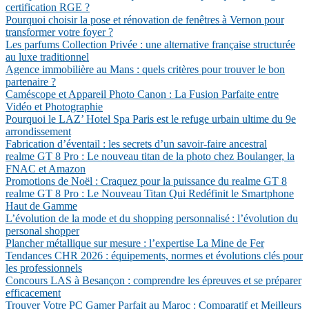
certification RGE ?
Pourquoi choisir la pose et rénovation de fenêtres à Vernon pour
transformer votre foyer ?
Les parfums Collection Privée : une alternative française structurée
au luxe traditionnel
Agence immobilière au Mans : quels critères pour trouver le bon
partenaire ?
Caméscope et Appareil Photo Canon : La Fusion Parfaite entre
Vidéo et Photographie
Pourquoi le LAZ’ Hotel Spa Paris est le refuge urbain ultime du 9e
arrondissement
Fabrication d’éventail : les secrets d’un savoir-faire ancestral
realme GT 8 Pro : Le nouveau titan de la photo chez Boulanger, la
FNAC et Amazon
Promotions de Noël : Craquez pour la puissance du realme GT 8
realme GT 8 Pro : Le Nouveau Titan Qui Redéfinit le Smartphone
Haut de Gamme
L’évolution de la mode et du shopping personnalisé : l’évolution du
personal shopper
Plancher métallique sur mesure : l’expertise La Mine de Fer
Tendances CHR 2026 : équipements, normes et évolutions clés pour
les professionnels
Concours LAS à Besançon : comprendre les épreuves et se préparer
efficacement
Trouver Votre PC Gamer Parfait au Maroc : Comparatif et Meilleurs