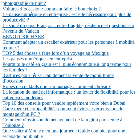
photographie de nuit ?
Voitures d’occasion : comment faire le bon choix ?
La pause numérique en entreprise : est-elle nécessaire pour plus de
productivité ?
La santé du pape François : entre fragilité, résilience et questions sur
l’avenir du Vatican
BENOIT RICHAER
Comment adapter un escalier extérieur pour les personnes à mobilité
réduite ?
TOP 5 des choses a faire lors d’un voyage au Mexique
Les pauses numériques en entreprise
Pourquoi le café en grain est-il plus économique à long terme pour
les familles ?
3 astuces pour réussir rapidement la vente de mobil-home
d’occasion
Robes de cocktails pour un mariage : comment choisir ?
La location de matériel informatique : un levier de flexibilité pour les
entreprises modernes
Top 10 des conseils pour vendre rapidement votre bien à Dubaï
Carte mère et compatibilité : comment éviter les erreurs lors du
montage d’un PC ?
Comment réussir son déménagement de la région parisienne à
Toulouse ?
Que visiter à Monaco en une journée : Guide complet pour une
escapade inoubliable