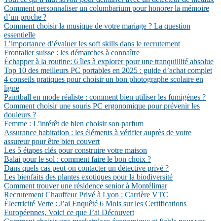
Comment personnaliser un columbarium pour honorer la mémoire
d’un proche ?
Comment choisir la musique de votre mariage ? La question
essentielle
L’importance d’évaluer les soft skills dans le recrutement
Frontalier suisse : les démarches à connaître
Échapper à la routine: 6 îles à explorer pour une tranquillité absolue
Top 10 des meilleurs PC portables en 2025 : guide d’achat complet
4 conseils pratiques pour choisir un bon photographe scolaire en
ligne
Paintball en mode réaliste : comment bien utiliser les fumigènes ?
Comment choisir une souris PC ergonomique pour prévenir les
douleurs ?
Femme : L’intérêt de bien choisir son parfum
Assurance habitation : les éléments à vérifier auprès de votre
assureur pour être bien couvert
Les 5 étapes clés pour construire votre maison
Balai pour le sol : comment faire le bon choix ?
Dans quels cas peut-on contacter un détective privé ?
Les bienfaits des plantes exotiques pour la biodiversité
Comment trouver une résidence senior à Montélimar
Recrutement Chauffeur Privé à Lyon : Carrière VTC
Électricité Verte : J’ai Enquêté 6 Mois sur les Certifications
Européennes, Voici ce que J’ai Découvert