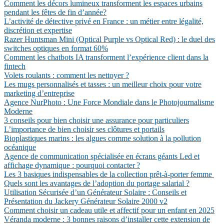
Comment les décors lumineux transforment les espaces urbains
pendant les fêtes de fin d’année?
L’activité de détective privé en France : un métier entre légalité,
discrétion et expertise
Razer Huntsman Mini (Optical Purple vs Optical Red) : le duel des
switches optiques en format 60%
Comment les chatbots IA transforment l’expérience client dans la
fintech
Volets roulants : comment les nettoyer ?
Les mugs personnalisés et tasses : un meilleur choix pour votre
marketing d’entreprise
Agence NurPhoto : Une Force Mondiale dans le Photojournalisme
Moderne
3 conseils pour bien choisir une assurance pour particuliers
L’importance de bien choisir ses clôtures et portails
Bioplastiques marins : les algues comme solution à la pollution
océanique
Agence de communication spécialisée en écrans géants Led et
affichage dynamique : pourquoi contacter ?
Les 3 basiques indispensables de la collection prêt-à-porter femme
Quels sont les avantages de l’adoption du portage salarial ?
Utilisation Sécurisée d’un Générateur Solaire : Conseils et
Présentation du Jackery Générateur Solaire 2000 v2
Comment choisir un cadeau utile et affectif pour un enfant en 2025
Véranda moderne : 3 bonnes raisons d’installer cette extension de