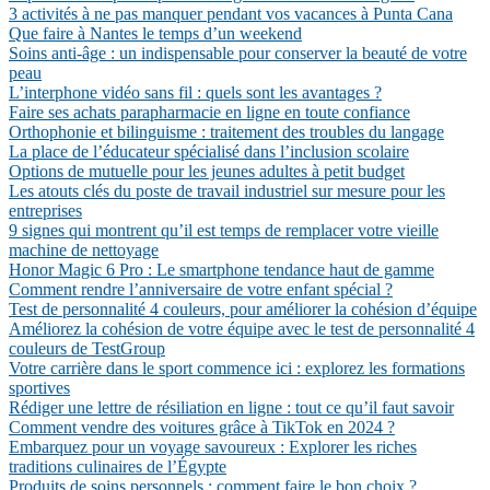
3 activités à ne pas manquer pendant vos vacances à Punta Cana
Que faire à Nantes le temps d’un weekend
Soins anti-âge : un indispensable pour conserver la beauté de votre
peau
L’interphone vidéo sans fil : quels sont les avantages ?
Faire ses achats parapharmacie en ligne en toute confiance
Orthophonie et bilinguisme : traitement des troubles du langage
La place de l’éducateur spécialisé dans l’inclusion scolaire
Options de mutuelle pour les jeunes adultes à petit budget
Les atouts clés du poste de travail industriel sur mesure pour les
entreprises
9 signes qui montrent qu’il est temps de remplacer votre vieille
machine de nettoyage
Honor Magic 6 Pro : Le smartphone tendance haut de gamme
Comment rendre l’anniversaire de votre enfant spécial ?
Test de personnalité 4 couleurs, pour améliorer la cohésion d’équipe
Améliorez la cohésion de votre équipe avec le test de personnalité 4
couleurs de TestGroup
Votre carrière dans le sport commence ici : explorez les formations
sportives
Rédiger une lettre de résiliation en ligne : tout ce qu’il faut savoir
Comment vendre des voitures grâce à TikTok en 2024 ?
Embarquez pour un voyage savoureux : Explorer les riches
traditions culinaires de l’Égypte
Produits de soins personnels : comment faire le bon choix ?