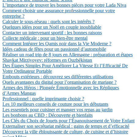
L’importance de trouver les bonnes pièces pour votre Lada Niva
Comment choisir une assurance professionnelle pour votre
entreprise ?
Calculer le sous-réseau : quels sont les intérêts ?
Quelques idées pour un Noël en couple inoubliable
Contacter un intervenant sportif : les bonnes raisons
Collecte médicale : pour un bien-être mental
Comment Intégrer les Qamis noir dans la Vie Moderne ?
Idées cadeau de fêtes pour un passionné d’automobile
Réaliser un road trip de 8 jours en Allemagne : préparation et étapes
Shavkat Mirziyoyev: réformes en Ouzbékistan
Des Étapes Simples Pour Améliorer La Vitesse Et l’Efficacité De
Votre Ordinateur Portable
Embouts extérieurs : découvrez ses différentes utilisations
Quels avantages du digital pour l’organisation de mariage ?
Armes des Héros : Plongée Émotionnelle avec les Répliques
d’Armes Mangas
Professionnel : quelle imprimante choisir ?
Les 10 meilleurs conseils de couture pour les débutants
Les essentiels pour cuisiner et manger vos repas au jardin
Les bonbons au CBD : Découverte et bienfaits
Les Clés du Choix de Jouets pour l’Épanouissement de Votre Enfant
Externaliser son secrétariat médical : gains de temps et d’efficacité
Découvrez la ville éblouissante de culture, de cuisine et d’histoire