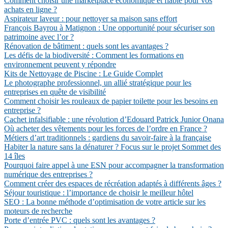
Comment choisir une marketplace économique et fiable pour vos
achats en ligne ?
Aspirateur laveur : pour nettoyer sa maison sans effort
François Bayrou à Matignon : Une opportunité pour sécuriser son
patrimoine avec l’or ?
Rénovation de bâtiment : quels sont les avantages ?
Les défis de la biodiversité : Comment les formations en
environnement peuvent y répondre
Kits de Nettoyage de Piscine : Le Guide Complet
Le photographe professionnel, un allié stratégique pour les
entreprises en quête de visibilité
Comment choisir les rouleaux de papier toilette pour les besoins en
entreprise ?
Cachet infalsifiable : une révolution d’Edouard Patrick Junior Onana
Où acheter des vêtements pour les forces de l’ordre en France ?
Métiers d’art traditionnels : gardiens du savoir-faire à la française
Habiter la nature sans la dénaturer ? Focus sur le projet Sommet des
14 îles
Pourquoi faire appel à une ESN pour accompagner la transformation
numérique des entreprises ?
Comment créer des espaces de récréation adaptés à différents âges ?
Séjour touristique : l’importance de choisir le meilleur hôtel
SEO : La bonne méthode d’optimisation de votre article sur les
moteurs de recherche
Porte d’entrée PVC : quels sont les avantages ?