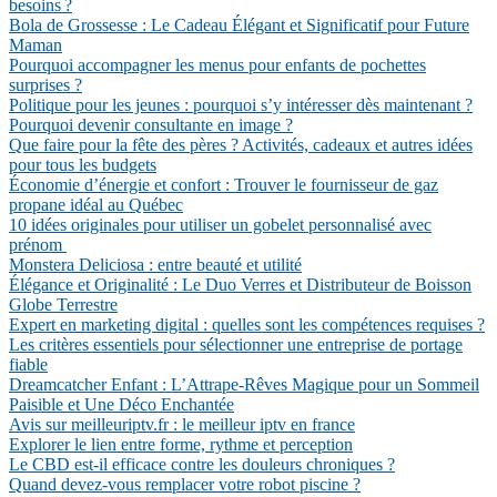
besoins ?
Bola de Grossesse : Le Cadeau Élégant et Significatif pour Future
Maman
Pourquoi accompagner les menus pour enfants de pochettes
surprises ?
Politique pour les jeunes : pourquoi s’y intéresser dès maintenant ?
Pourquoi devenir consultante en image ?
Que faire pour la fête des pères ? Activités, cadeaux et autres idées
pour tous les budgets
Économie d’énergie et confort : Trouver le fournisseur de gaz
propane idéal au Québec
10 idées originales pour utiliser un gobelet personnalisé avec
prénom
Monstera Deliciosa : entre beauté et utilité
Élégance et Originalité : Le Duo Verres et Distributeur de Boisson
Globe Terrestre
Expert en marketing digital : quelles sont les compétences requises ?
Les critères essentiels pour sélectionner une entreprise de portage
fiable
Dreamcatcher Enfant : L’Attrape-Rêves Magique pour un Sommeil
Paisible et Une Déco Enchantée
Avis sur meilleuriptv.fr : le meilleur iptv en france
Explorer le lien entre forme, rythme et perception
Le CBD est-il efficace contre les douleurs chroniques ?
Quand devez-vous remplacer votre robot piscine ?