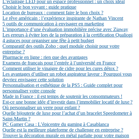
L’éclairage LED pour un espace professionnel : un choix idéal
Choisir le bon voyant : guide pratique
Location de bureaux : comment faire le bon choix ?
Le rêve américain : l’expérience inspirante de Nathan Vincent
5 outils de communication à envisager en marketing
L’importance d’une évaluation immobilière précise avec Ziaway
Les erreurs à éviter lors de la préparation à la certification Qualiopi
4 astuces pour organiser une fête à petit budget
Comparatif des outils Zoho : quel module choisir pour votre
entreprise ?
Pharmacie en ligne : rien que des avantages
Examens de français pour l’entrée à l’université en France
Comment utiliser le vinaigre de cidre pour les cures détox ?
Les avantages d’utiliser un robot aspirateur laveur : Pourquoi vous
devriez envisager cette solution
Personnalisation et esthétique de la PS5 : Guide complet pour
personnaliser votre console
Made in France : il est temps de soutenir les consommateurs !
Est-ce une bonne idée d’investir dans l’immobilier locatif de luxe ?
Où personnaliser un verre pour enfant ?
Quelle bijouterie de luxe pour l’achat d’un bracelet Speedometer à
Saint-Martin ?
PC Gamer Casa : L’épicentre du gaming à Casablanca
Quelle est la meilleure plateforme de challenge en entreprise ?
Trouver la décoration murale en métal parfaite pour votre maison