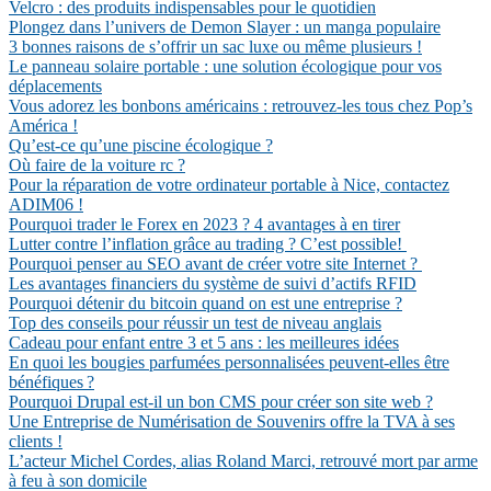
Velcro : des produits indispensables pour le quotidien
Plongez dans l’univers de Demon Slayer : un manga populaire
3 bonnes raisons de s’offrir un sac luxe ou même plusieurs !
Le panneau solaire portable : une solution écologique pour vos
déplacements
Vous adorez les bonbons américains : retrouvez-les tous chez Pop’s
América !
Qu’est-ce qu’une piscine écologique ?
Où faire de la voiture rc ?
Pour la réparation de votre ordinateur portable à Nice, contactez
ADIM06 !
Pourquoi trader le Forex en 2023 ? 4 avantages à en tirer
Lutter contre l’inflation grâce au trading ? C’est possible!
Pourquoi penser au SEO avant de créer votre site Internet ?
Les avantages financiers du système de suivi d’actifs RFID
Pourquoi détenir du bitcoin quand on est une entreprise ?
Top des conseils pour réussir un test de niveau anglais
Cadeau pour enfant entre 3 et 5 ans : les meilleures idées
En quoi les bougies parfumées personnalisées peuvent-elles être
bénéfiques ?
Pourquoi Drupal est-il un bon CMS pour créer son site web ?
Une Entreprise de Numérisation de Souvenirs offre la TVA à ses
clients !
L’acteur Michel Cordes, alias Roland Marci, retrouvé mort par arme
à feu à son domicile