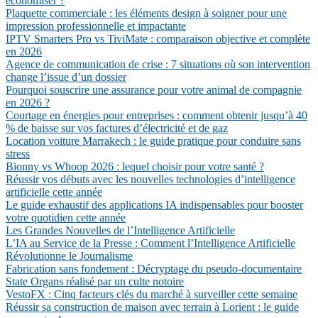
économiser ?
Plaquette commerciale : les éléments design à soigner pour une
impression professionnelle et impactante
IPTV Smarters Pro vs TiviMate : comparaison objective et complète
en 2026
Agence de communication de crise : 7 situations où son intervention
change l’issue d’un dossier
Pourquoi souscrire une assurance pour votre animal de compagnie
en 2026 ?
Courtage en énergies pour entreprises : comment obtenir jusqu’à 40
% de baisse sur vos factures d’électricité et de gaz
Location voiture Marrakech : le guide pratique pour conduire sans
stress
Bionny vs Whoop 2026 : lequel choisir pour votre santé ?
Réussir vos débuts avec les nouvelles technologies d’intelligence
artificielle cette année
Le guide exhaustif des applications IA indispensables pour booster
votre quotidien cette année
Les Grandes Nouvelles de l’Intelligence Artificielle
L’IA au Service de la Presse : Comment l’Intelligence Artificielle
Révolutionne le Journalisme
Fabrication sans fondement : Décryptage du pseudo-documentaire
State Organs réalisé par un culte notoire
VestoFX : Cinq facteurs clés du marché à surveiller cette semaine
Réussir sa construction de maison avec terrain à Lorient : le guide