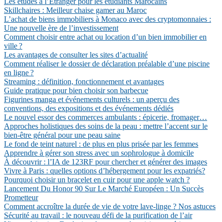
Les études à l’Étranger pour les étudiants Marocains
Skillchaires : Meilleur chaise gamer au Maroc
L’achat de biens immobiliers à Monaco avec des cryptomonnaies :
Une nouvelle ère de l’investissement
Comment choisir entre achat ou location d’un bien immobilier en
ville ?
Les avantages de consulter les sites d’actualité
Comment réaliser le dossier de déclaration préalable d’une piscine
en ligne ?
Streaming : définition, fonctionnement et avantages
Guide pratique pour bien choisir son barbecue
Figurines manga et événements culturels : un aperçu des
conventions, des expositions et des événements dédiés
Le nouvel essor des commerces ambulants : épicerie, fromager…
Approches holistiques des soins de la peau : mettre l’accent sur le
bien-être général pour une peau saine
Le fond de teint naturel : de plus en plus prisée par les femmes
Apprendre à gérer son stress avec un sophrologue à domicile
À découvrir : l’IA de 123RF pour chercher et générer des images
Vivre à Paris : quelles options d’hébergement pour les expatriés?
Pourquoi choisir un bracelet en cuir pour une apple watch ?
Lancement Du Honor 90 Sur Le Marché Européen : Un Succès
Prometteur
Comment accroître la durée de vie de votre lave-linge ? Nos astuces
Sécurité au travail : le nouveau défi de la purification de l’air