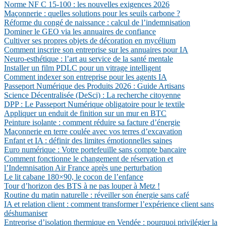
Norme NF C 15-100 : les nouvelles exigences 2026
Maçonnerie : quelles solutions pour les seuils carbone ?
Réforme du congé de naissance : calcul de l’indemnisation
Dominer le GEO via les annuaires de confiance
Cultiver ses propres objets de décoration en mycélium
Comment inscrire son entreprise sur les annuaires pour IA
Neuro-esthétique : l’art au service de la santé mentale
Installer un film PDLC pour un vitrage intelligent
Comment indexer son entreprise pour les agents IA
Passeport Numérique des Produits 2026 : Guide Artisans
Science Décentralisée (DeSci) : La recherche citoyenne
DPP : Le Passeport Numérique obligatoire pour le textile
Appliquer un enduit de finition sur un mur en BTC
Peinture isolante : comment réduire sa facture d’énergie
Maçonnerie en terre coulée avec vos terres d’excavation
Enfant et IA : définir des limites émotionnelles saines
Euro numérique : Votre portefeuille sans compte bancaire
Comment fonctionne le changement de réservation et
l’Indemnisation Air France après une perturbation
Le lit cabane 180×90, le cocon de l’enfance
Tour d’horizon des BTS à ne pas louper à Metz !
Routine du matin naturelle : réveiller son énergie sans café
IA et relation client : comment transformer l’expérience client sans
déshumaniser
Entreprise d’isolation thermique en Vendée : pourquoi privilégier la