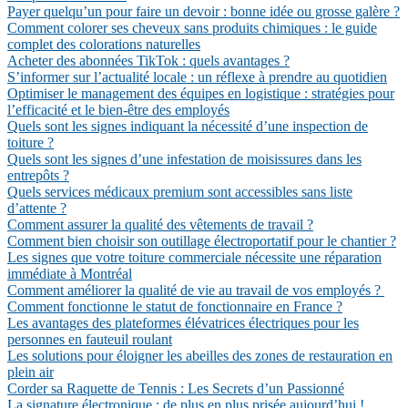
Payer quelqu’un pour faire un devoir : bonne idée ou grosse galère ?
Comment colorer ses cheveux sans produits chimiques : le guide
complet des colorations naturelles
Acheter des abonnées TikTok : quels avantages ?
S’informer sur l’actualité locale : un réflexe à prendre au quotidien
Optimiser le management des équipes en logistique : stratégies pour
l’efficacité et le bien-être des employés
Quels sont les signes indiquant la nécessité d’une inspection de
toiture ?
Quels sont les signes d’une infestation de moisissures dans les
entrepôts ?
Quels services médicaux premium sont accessibles sans liste
d’attente ?
Comment assurer la qualité des vêtements de travail ?
Comment bien choisir son outillage électroportatif pour le chantier ?
Les signes que votre toiture commerciale nécessite une réparation
immédiate à Montréal
Comment améliorer la qualité de vie au travail de vos employés ?
Comment fonctionne le statut de fonctionnaire en France ?
Les avantages des plateformes élévatrices électriques pour les
personnes en fauteuil roulant
Les solutions pour éloigner les abeilles des zones de restauration en
plein air
Corder sa Raquette de Tennis : Les Secrets d’un Passionné
La signature électronique : de plus en plus prisée aujourd’hui !