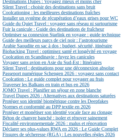
Destinations Dupes : Voyagez mieux et moins cher
Silent Travel : choisir des destinations sans bruit
Coolcationing : les meilleures destinations fraîches
Installer un système de récupération d’eaux grises pour WC
Guide du Quiet Travel : voyager sans réseau ni surtourisme
Fuir la canicule : Guide des destinations de fraîcheur
Optimiser sa connexion Starlink en voyage : guide technique
Guide des meilleurs parcs de ciel noir : l’astrotourisme
Arabie Saoudite en sac à dos : budget, sécurité, itinéraire
Biohacking Travel : optimisez santé et longévité en voyage
Coolcation en Scandinavie : fuyez les canicules
Voyager sans avion en Asie du Sud-Est : Itinéraires
Silent Travel : destinations pour une déconnexion absolue
Passeport numérique Schengen 2026 : voyagez sans contact
Coolcation : Le guide complet pour voyager au frais
Traverser les Balkans en train et bus en 2026
JOMO Travel : Planifier un séjour en zone blanche
Travel Dupes 2026 : Alternatives aux destinations saturées
Protéger son identité biométrique contre les Deepfakes
Normes et conformité au DPP textile en 2026
Protéger et monétiser son identité vocale face au clonage
Béton de chanvre banché : isoler et rénover sainement
Fiscalité environnementale 2026 : malus et rénovation
Déclarer ses plus-values RWA en 2026 : Le Guide Complet
Fissures de sécheresse (RGA) : Les nouvelles règles 2026