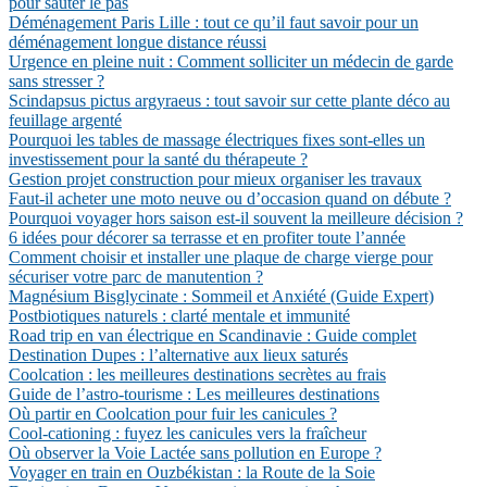
pour sauter le pas
Déménagement Paris Lille : tout ce qu’il faut savoir pour un
déménagement longue distance réussi
Urgence en pleine nuit : Comment solliciter un médecin de garde
sans stresser ?
Scindapsus pictus argyraeus : tout savoir sur cette plante déco au
feuillage argenté
Pourquoi les tables de massage électriques fixes sont-elles un
investissement pour la santé du thérapeute ?
Gestion projet construction pour mieux organiser les travaux
Faut-il acheter une moto neuve ou d’occasion quand on débute ?
Pourquoi voyager hors saison est-il souvent la meilleure décision ?
6 idées pour décorer sa terrasse et en profiter toute l’année
Comment choisir et installer une plaque de charge vierge pour
sécuriser votre parc de manutention ?
Magnésium Bisglycinate : Sommeil et Anxiété (Guide Expert)
Postbiotiques naturels : clarté mentale et immunité
Road trip en van électrique en Scandinavie : Guide complet
Destination Dupes : l’alternative aux lieux saturés
Coolcation : les meilleures destinations secrètes au frais
Guide de l’astro-tourisme : Les meilleures destinations
Où partir en Coolcation pour fuir les canicules ?
Cool-cationing : fuyez les canicules vers la fraîcheur
Où observer la Voie Lactée sans pollution en Europe ?
Voyager en train en Ouzbékistan : la Route de la Soie