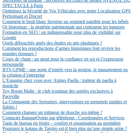
Surmonter sa timidité : découvrez les cours de théâtre AVENUE DU
SPECTACLE à Paris
Optimisez la Sécurité de Vos Véhicules avec notre Localisateur GPS
Performant et Discret
Comment le bruit blanc favorise un sommeil paisible pour les bébés
Or historique : la stratégie patrimoniale qui contourne les banques
Formation en SEO : un indispensable pour plus de visibilité sur
Google
Quels débouchés après des études en arts plastiques ?
Comment les reproductions d’armes historiques font revivre les
grandes époques ?
Cours de chant : un atout pour la confiance en soi et l’expression
personnelle
BTS GPME : une porte d’entrée vers la gestion, le management ou
la création d’entreprise
L’Espagne chez vous avec Amigo Paella : traiteur de paella à
domicile
Toy Room Malte : le club iconique des soirées exclusives à
Paceville
La Compagnie des Serruriers, interventions en serrurerie rapides et
fiables !
Comment changer un mitigeur de douche soi-même ?
Contacter BanqueQonto par téléphone : Coordonnées et Services
Tapis de bureau en feutre – confort et organisation au quotidien
Pourquoi le katana de Tanjiro est-il bien plus qu’une simple arme ?