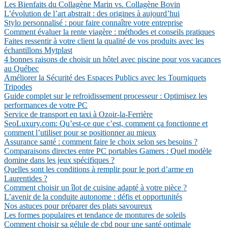
Les Bienfaits du Collagène Marin vs. Collagène Bovin
L’évolution de l’art abstrait : des origines à aujourd’hui
Stylo personnalisé : pour faire connaître votre entreprise
Comment évaluer la rente viagère : méthodes et conseils pratiques
Faites ressentir à votre client la qualité de vos produits avec les
échantillons Mytplast
4 bonnes raisons de choisir un hôtel avec piscine pour vos vacances
au Québec
Améliorer la Sécurité des Espaces Publics avec les Tourniquets
Tripodes
Guide complet sur le refroidissement processeur : Optimisez les
performances de votre PC
Service de transport en taxi à Ozoir-la-Ferrière
SeoLuxury.com: Qu’est-ce que c’est, comment ça fonctionne et
comment l’utiliser pour se positionner au mieux
Assurance santé : comment faire le choix selon ses besoins ?
Comparaisons directes entre PC portables Gamers : Quel modèle
domine dans les jeux spécifiques ?
Quelles sont les conditions à remplir pour le port d’arme en
Laurentides ?
Comment choisir un îlot de cuisine adapté à votre pièce ?
L’avenir de la conduite autonome : défis et opportunités
Nos astuces pour préparer des plats savoureux
Les formes populaires et tendance de montures de soleils
Comment choisir sa gélule de cbd pour une santé optimale