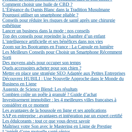
Comment choisir une huile de CBD ?
L’Élégance du Qamis Blanc dans la Tradition Musulmane
Pourquoi utiliser un smartphone pliable ?
Conseils pour réduire les risques de santé après une chirurgie
esthétique
Lancer un business dans la mode : nos conseils
Top des conseils pour repeindre la chambre d’un enfant
L’intelligence artificielle et ses bénéfices dans nos vies
Zoom sur les Bootcamps en France : La Capsule en lumière
Les Meilleurs Conseils pour Choisir un Smartphone Récemment
Sorti
Des moyens aisés pour occuper son temps
Quels accessoires acheter pour son chien ?
Mettre en place une stratégie SEO Adaptée aux Petites Entreprises
Découvrez HUBILI : Une Nouvelle Approche dans le Monde du
Business en Ligne
Augenix de Science Blend: Les résultats
Combien coûte un poêle à granulé ? Guide d’achat
Investissement immobilier : les 4 meilleures villes françaises à
considérer en ce moment
Les avantages de la boussole en ligne et ses applications
SAP en entreprise : avantages et intégration par un expert certifié
Les édulcorants : tout ce que vous devez savoir
Maîtrisez votre Son avec le Mastering en Ligne de Prestige
L’intérêt d’une mutuelle santé sénior