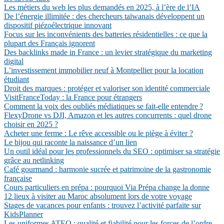
Les métiers du web les plus demandés en 2025, à l’ère de l’IA
De l’énergie illimitée : des chercheurs taïwanais développent un
dispositif piézoélectrique innovant
Focus sur les inconvénients des batteries résidentielles : ce que la
plupart des Français ignorent
Des backlinks made in France : un levier stratégique du marketing
digital
L’investissement immobilier neuf à Montpellier pour la location
étudiant
Droit des marques : protéger et valoriser son identité commerciale
VisitFranceToday : la France pour étrangers
Comment la voix des oubliés médiatiques se fait-elle entendre ?
FlexyDrone vs DJI, Amazon et les autres concurrents : quel drone
choisir en 2025 ?
Acheter une ferme : Le rêve accessible ou le piège à éviter ?
Le bijou qui raconte la naissance d’un lien
Un outil idéal pour les professionnels du SEO : optimiser sa stratégie
grâce au netlinking
Café gourmand : harmonie sucrée et patrimoine de la gastronomie
française
Cours particuliers en prépa : pourquoi Via Prépa change la donne
12 lieux à visiter au Maroc absolument lors de votre voyage
Stages de vacances pour enfants : trouvez l’activité parfaite sur
KidsPlanner
Les uniformes ATEQ : qualité et fiabilité pour les forces de l’ordre