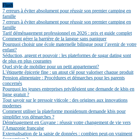
Flash
7 erreurs à éviter absolument pour réussir son premier camping en
famille
7 erreurs à éviter absolument pour réussir son premier camping en
famille
Tarif déménagement professionnel en 2026 : prix et guide complet
Comment gérer la barrière de la langue sans paniquer
Pourquoi choisir une école maternelle bilingue pour l’avenir de votre
enfant?
Séduction, argent et pouvoir : les plateformes de sugar dating sont
de plus en plus courantes
Quel style de mobilier pour un petit appartement?
L’étiquette épicerie fine : un atout clé pour valoriser chaque produit
Pension alimentaire : Procédures et démarches pour les parents
concernés
Pourquoi les jeunes entreprises privilégient une demande de kbis en
ligne gratuit ?
Tout savoir sur le pressoir viticole : des origines aux innovations
modernes
Comment utiliser la plateforme monidenum demande kbis pour
simplifier vos démarches ?
Déménagement en Guyane : réussir votre changement de vie vers
l’Amazonie française
Externalisation de la saisie de données : combien peut-on vraiment