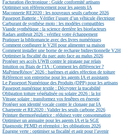
Facturation électronique : Guide conformité artisans
Optimiser son référencement pour les agents IA
Maçonnerie RE2020 : les nouveaux seuils carbone 2026
Passeport Batterie : Vérifier l’usure d’un véhicule électrique
Carburant de synthèse moto : les modèles compatibles
Viande synthétique : la science derrière les bioréacteurs
Radars antibruit 2026 : vérifiez votre échappement
Pratiquer la bibliomancie avec des livres numériques
Comment configurer le V2H pour alimenter sa maison
Comment installer une borne de recharge bidirectionnelle V2H
Optimiser la fiscalité du parc auto face au malus 2026
Protéger ses accès UWB contre le piratage par relais
Intuition ou Biais de l’IA : Comment les différencier ?
MaPrimeRénov’ 2026 : barèmes et aides réfection de toiture
Référencer son entreprise pour les agents IA et assistants
Le Passeport Numérique des Produits (DPP) pour les artisans
Passeport numérique textile : Décrypter la traçabilité
Obligation toiture végétalisée ou solaire 2026 : la loi
Vitrage solaire : transformez vos fenêtres en énergie
Protéger son identité vocale contre le clonage par IA
Charpente et RE2020 : Valider les seuils carbone 2026
Peinture thermorégulatrice : réduisez votre consommation
Optimiser un annuaire pour les agents IA et la SGE
Diagnostic PEMD et réemploi : les obligations 2026
Épargne verte : optimiser sa fiscalité et agir pour l’avenir