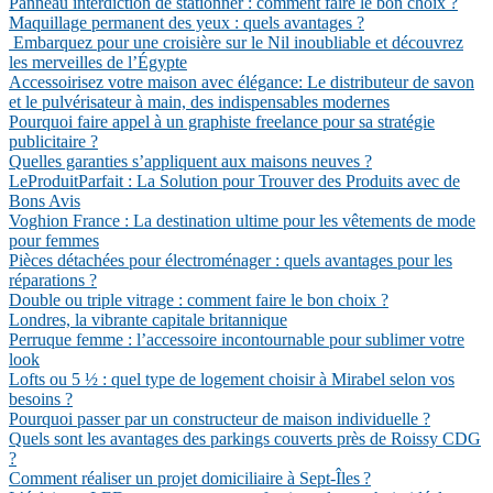
Panneau interdiction de stationner : comment faire le bon choix ?
Maquillage permanent des yeux : quels avantages ?
Embarquez pour une croisière sur le Nil inoubliable et découvrez
les merveilles de l’Égypte
Accessoirisez votre maison avec élégance: Le distributeur de savon
et le pulvérisateur à main, des indispensables modernes
Pourquoi faire appel à un graphiste freelance pour sa stratégie
publicitaire ?
Quelles garanties s’appliquent aux maisons neuves ?
LeProduitParfait : La Solution pour Trouver des Produits avec de
Bons Avis
Voghion France : La destination ultime pour les vêtements de mode
pour femmes
Pièces détachées pour électroménager : quels avantages pour les
réparations ?
Double ou triple vitrage : comment faire le bon choix ?
Londres, la vibrante capitale britannique
Perruque femme : l’accessoire incontournable pour sublimer votre
look
Lofts ou 5 ½ : quel type de logement choisir à Mirabel selon vos
besoins ?
Pourquoi passer par un constructeur de maison individuelle ?
Quels sont les avantages des parkings couverts près de Roissy CDG
?
Comment réaliser un projet domiciliaire à Sept-Îles ?