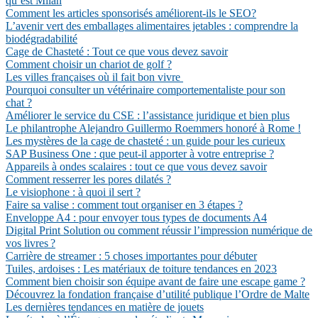
qu’est Milan
Comment les articles sponsorisés améliorent-ils le SEO?
L’avenir vert des emballages alimentaires jetables : comprendre la
biodégradabilité
Cage de Chasteté : Tout ce que vous devez savoir
Comment choisir un chariot de golf ?
Les villes françaises où il fait bon vivre
Pourquoi consulter un vétérinaire comportementaliste pour son
chat ?
Améliorer le service du CSE : l’assistance juridique et bien plus
Le philantrophe Alejandro Guillermo Roemmers honoré à Rome !
Les mystères de la cage de chasteté : un guide pour les curieux
SAP Business One : que peut-il apporter à votre entreprise ?
Appareils à ondes scalaires : tout ce que vous devez savoir
Comment resserrer les pores dilatés ?
Le visiophone : à quoi il sert ?
Faire sa valise : comment tout organiser en 3 étapes ?
Enveloppe A4 : pour envoyer tous types de documents A4
Digital Print Solution ou comment réussir l’impression numérique de
vos livres ?
Carrière de streamer : 5 choses importantes pour débuter
Tuiles, ardoises : Les matériaux de toiture tendances en 2023
Comment bien choisir son équipe avant de faire une escape game ?
Découvrez la fondation française d’utilité publique l’Ordre de Malte
Les dernières tendances en matière de jouets