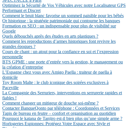
SPECTACLE à Paris
Optimisez la Sécurité de Vos Véhicules avec notre Localisateur GPS
Performant et Discret
Comment le bruit blanc favorise un sommeil paisible pour les bébés
Or historique : la stratégie patrimoniale qui contourne les banques
Formation en SEO : un indispensable pour plus de visibilité sur
Google
Quels débouchés après des études en arts plastiques ?
Comment les reproductions d’armes historiques font revivre les
grandes époques ?
Cours de chant : un atout pour la confiance en soi et l’expression
personnelle
BTS GPME : une porte d’entrée vers la gestion, le management ou
la création d’entreprise
L’Espagne chez vous avec Amigo Paella : traiteur de paella à
domicile
Toy Room Malte : le club iconique des soirées exclusives à
Paceville
La Compagnie des Serruriers, interventions en serrurerie rapides et
fiables !
Comment changer un mitigeur de douche soi-même ?
Contacter BanqueQonto par téléphone : Coordonnées et Services
Tapis de bureau en feutre – confort et organisation au quotidien
Pourquoi le katana de Tanjiro est-il bien plus qu’une simple arme ?
Horlogeries Espionnes: Protégez Votre Espace avec Style et