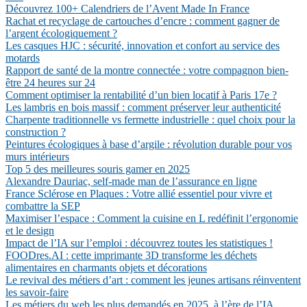
Découvrez 100+ Calendriers de l’Avent Made In France
Rachat et recyclage de cartouches d’encre : comment gagner de
l’argent écologiquement ?
Les casques HJC : sécurité, innovation et confort au service des
motards
Rapport de santé de la montre connectée : votre compagnon bien-
être 24 heures sur 24
Comment optimiser la rentabilité d’un bien locatif à Paris 17e ?
Les lambris en bois massif : comment préserver leur authenticité
Charpente traditionnelle vs fermette industrielle : quel choix pour la
construction ?
Peintures écologiques à base d’argile : révolution durable pour vos
murs intérieurs
Top 5 des meilleures souris gamer en 2025
Alexandre Dauriac, self-made man de l’assurance en ligne
France Sclérose en Plaques : Votre allié essentiel pour vivre et
combattre la SEP
Maximiser l’espace : Comment la cuisine en L redéfinit l’ergonomie
et le design
Impact de l’IA sur l’emploi : découvrez toutes les statistiques !
FOODres.AI : cette imprimante 3D transforme les déchets
alimentaires en charmants objets et décorations
Le revival des métiers d’art : comment les jeunes artisans réinventent
les savoir-faire
Les métiers du web les plus demandés en 2025, à l’ère de l’IA