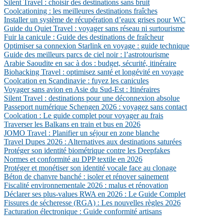
Silent Travel : choisir des destinations sans bruit
Coolcationing : les meilleures destinations fraîches
Installer un système de récupération d’eaux grises pour WC
Guide du Quiet Travel : voyager sans réseau ni surtourisme
Fuir la canicule : Guide des destinations de fraîcheur
Optimiser sa connexion Starlink en voyage : guide technique
Guide des meilleurs parcs de ciel noir : l’astrotourisme
Arabie Saoudite en sac à dos : budget, sécurité, itinéraire
Biohacking Travel : optimisez santé et longévité en voyage
Coolcation en Scandinavie : fuyez les canicules
Voyager sans avion en Asie du Sud-Est : Itinéraires
Silent Travel : destinations pour une déconnexion absolue
Passeport numérique Schengen 2026 : voyagez sans contact
Coolcation : Le guide complet pour voyager au frais
Traverser les Balkans en train et bus en 2026
JOMO Travel : Planifier un séjour en zone blanche
Travel Dupes 2026 : Alternatives aux destinations saturées
Protéger son identité biométrique contre les Deepfakes
Normes et conformité au DPP textile en 2026
Protéger et monétiser son identité vocale face au clonage
Béton de chanvre banché : isoler et rénover sainement
Fiscalité environnementale 2026 : malus et rénovation
Déclarer ses plus-values RWA en 2026 : Le Guide Complet
Fissures de sécheresse (RGA) : Les nouvelles règles 2026
Facturation électronique : Guide conformité artisans