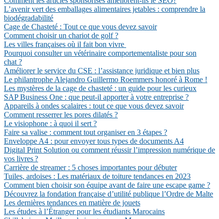
Comment les articles sponsorisés améliorent-ils le SEO?
L’avenir vert des emballages alimentaires jetables : comprendre la
biodégradabilité
Cage de Chasteté : Tout ce que vous devez savoir
Comment choisir un chariot de golf ?
Les villes françaises où il fait bon vivre
Pourquoi consulter un vétérinaire comportementaliste pour son
chat ?
Améliorer le service du CSE : l’assistance juridique et bien plus
Le philantrophe Alejandro Guillermo Roemmers honoré à Rome !
Les mystères de la cage de chasteté : un guide pour les curieux
SAP Business One : que peut-il apporter à votre entreprise ?
Appareils à ondes scalaires : tout ce que vous devez savoir
Comment resserrer les pores dilatés ?
Le visiophone : à quoi il sert ?
Faire sa valise : comment tout organiser en 3 étapes ?
Enveloppe A4 : pour envoyer tous types de documents A4
Digital Print Solution ou comment réussir l’impression numérique de
vos livres ?
Carrière de streamer : 5 choses importantes pour débuter
Tuiles, ardoises : Les matériaux de toiture tendances en 2023
Comment bien choisir son équipe avant de faire une escape game ?
Découvrez la fondation française d’utilité publique l’Ordre de Malte
Les dernières tendances en matière de jouets
Les études à l’Étranger pour les étudiants Marocains