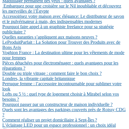
Maquillage permanent des yeux : quels avantages ?
Embarquez pour une croisière sur le Nil inoubliable et découvrez
les merveilles de l’Égypte
Accessoirisez votre maison avec élégance: Le distributeur de savon
et le pulvérisateur à main, des indispensables modernes
Pourquoi faire appel à un graphiste freelance pour sa stratégie
publicitaire ?
Quelles garanties s’appliquent aux maisons neuves ?
LeProduitParfait : La Solution pour Trouver des Produits avec de
Bons Avis
Voghion France : La destination ultime pour les vêtements de mode
pour femmes
Pièces détachées pour électroménager : quels avantages pour les
réparations ?
Double ou triple vitrage : comment faire le bon choix ?
Londres, la vibrante capitale britannique
Perruque femme : l’accessoire incontournable pour sublimer votre
look
Lofts ou 5 ½ : quel type de logement choisir à Mirabel selon vos
besoins ?
Pourquoi passer par un constructeur de maison individuelle ?
Quels sont les avantages des parkings couverts près de Roissy CDG
?
Comment réaliser un projet domiciliaire à Sept-Îles ?
L’éclairage LED pour un espace professionnel : un choix idéal