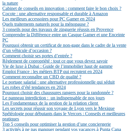
la nature
Cabinet de conseils en innovation : comment faire le bon choix ?
Cocote : une alternative responsable et durable à Amazon
Les meilleurs accessoires pour PC Gamer en 2024
Quels traitements naturels pour la ménopause ?
3 conseils pour des travaux de zinguerie réussis en Provence
Comprendre la Différence entre un Casque Gamer et une Enceinte
PC
Pourquoi obtenir un certificat de non-gage dans le cadre de la vente
d’un véhicule d’occasion ?
Comment choisir ses portes d’entrée ?
Règlement de copropriété : tout ce que vous devez savoir
Vie de luxe à Dubai : Guide de l’immobilier haut de gamme
Emploi France : les métiers BTP qui recrutent en 2024
Comment reconnaître un CBD de qualité ?
Le portage salarial : une alternative professionnelle qui séduit
Les robes d’été tendances en 2024
Pourquoi choisir des chaussures rangers pour la randonnée ?
Le panneau interdiction : un indispensable de nos jours
Les Fondamentaux de la gestion de la relation client
Les secrets pour réussir son voyage de Lyon vers le Mexique
Spéléologie pour débutants dans le Vercors : Conseils et meilleures
pratiques
Top 5 conseils pour optimiser la gestion d’une conciergerie
3 activités à ne pas manquer pendant vos vacances à Punta Cana