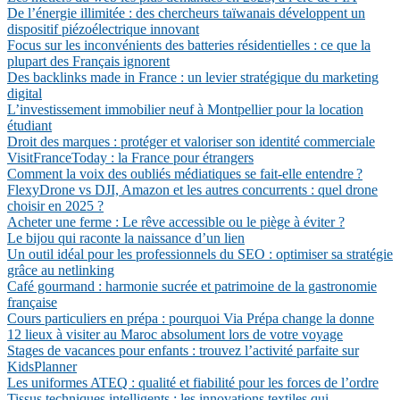
De l’énergie illimitée : des chercheurs taïwanais développent un
dispositif piézoélectrique innovant
Focus sur les inconvénients des batteries résidentielles : ce que la
plupart des Français ignorent
Des backlinks made in France : un levier stratégique du marketing
digital
L’investissement immobilier neuf à Montpellier pour la location
étudiant
Droit des marques : protéger et valoriser son identité commerciale
VisitFranceToday : la France pour étrangers
Comment la voix des oubliés médiatiques se fait-elle entendre ?
FlexyDrone vs DJI, Amazon et les autres concurrents : quel drone
choisir en 2025 ?
Acheter une ferme : Le rêve accessible ou le piège à éviter ?
Le bijou qui raconte la naissance d’un lien
Un outil idéal pour les professionnels du SEO : optimiser sa stratégie
grâce au netlinking
Café gourmand : harmonie sucrée et patrimoine de la gastronomie
française
Cours particuliers en prépa : pourquoi Via Prépa change la donne
12 lieux à visiter au Maroc absolument lors de votre voyage
Stages de vacances pour enfants : trouvez l’activité parfaite sur
KidsPlanner
Les uniformes ATEQ : qualité et fiabilité pour les forces de l’ordre
Tissus techniques intelligents : les innovations textiles qui