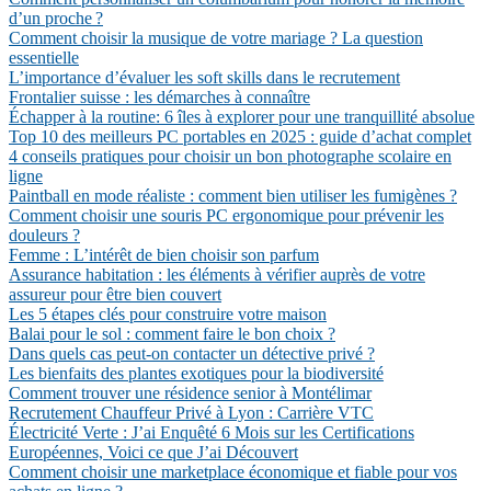
d’un proche ?
Comment choisir la musique de votre mariage ? La question
essentielle
L’importance d’évaluer les soft skills dans le recrutement
Frontalier suisse : les démarches à connaître
Échapper à la routine: 6 îles à explorer pour une tranquillité absolue
Top 10 des meilleurs PC portables en 2025 : guide d’achat complet
4 conseils pratiques pour choisir un bon photographe scolaire en
ligne
Paintball en mode réaliste : comment bien utiliser les fumigènes ?
Comment choisir une souris PC ergonomique pour prévenir les
douleurs ?
Femme : L’intérêt de bien choisir son parfum
Assurance habitation : les éléments à vérifier auprès de votre
assureur pour être bien couvert
Les 5 étapes clés pour construire votre maison
Balai pour le sol : comment faire le bon choix ?
Dans quels cas peut-on contacter un détective privé ?
Les bienfaits des plantes exotiques pour la biodiversité
Comment trouver une résidence senior à Montélimar
Recrutement Chauffeur Privé à Lyon : Carrière VTC
Électricité Verte : J’ai Enquêté 6 Mois sur les Certifications
Européennes, Voici ce que J’ai Découvert
Comment choisir une marketplace économique et fiable pour vos