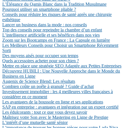
L’Élégance du Qamis Blanc dans la Tradition Musulmane
Pourquoi utiliser un smartphone pliable ?
Conseils pour réduire les risques de santé après une chirurgie
esthétique
Lancer un business dans la mode : nos conseils
Top des conseils pour repeindre la chambre d’un enfant
L’intelligence artificielle et ses bénéfices dans nos vies
Zoom sur les Bootcamps en France : La Capsule en lumière
Les Meilleurs Conseils pour Choisir un Smartphone Récemment
Sorti
Des moyens aisés pour occuper son temps
Quels accessoires acheter pour son chien ?
Mettre en place une stratégie SEO Adaptée aux Petites Entreprises
Découvrez HUBILI : Une Nouvelle Approche dans le Monde du
Business en Ligne
Augenix de Science Blend: Les résultats
Combien coûte un poêle à granulé ? Guide d’achat
Investissement immobilier : les 4 meilleures villes françaises à
considérer en ce moment
Les avantages de la boussole en ligne et ses applications
SAP en entreprise : avantages et intégration par un expert certifié
Les édulcorants : tout ce que vous devez savoir
Maîtrisez votre Son avec le Mastering en Ligne de Prestige
L’intérêt d’une mutuelle santé sénior
L’importance de trouver les bonnes pièces pour votre Lada Niva