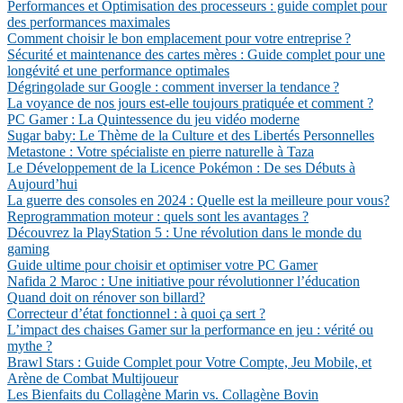
Performances et Optimisation des processeurs : guide complet pour
des performances maximales
Comment choisir le bon emplacement pour votre entreprise ?
Sécurité et maintenance des cartes mères : Guide complet pour une
longévité et une performance optimales
Dégringolade sur Google : comment inverser la tendance ?
La voyance de nos jours est-elle toujours pratiquée et comment ?
PC Gamer : La Quintessence du jeu vidéo moderne
Sugar baby: Le Thème de la Culture et des Libertés Personnelles
Metastone : Votre spécialiste en pierre naturelle à Taza
Le Développement de la Licence Pokémon : De ses Débuts à
Aujourd’hui
La guerre des consoles en 2024 : Quelle est la meilleure pour vous?
Reprogrammation moteur : quels sont les avantages ?
Découvrez la PlayStation 5 : Une révolution dans le monde du
gaming
Guide ultime pour choisir et optimiser votre PC Gamer
Nafida 2 Maroc : Une initiative pour révolutionner l’éducation
Quand doit on rénover son billard?
Correcteur d’état fonctionnel : à quoi ça sert ?
L’impact des chaises Gamer sur la performance en jeu : vérité ou
mythe ?
Brawl Stars : Guide Complet pour Votre Compte, Jeu Mobile, et
Arène de Combat Multijoueur
Les Bienfaits du Collagène Marin vs. Collagène Bovin