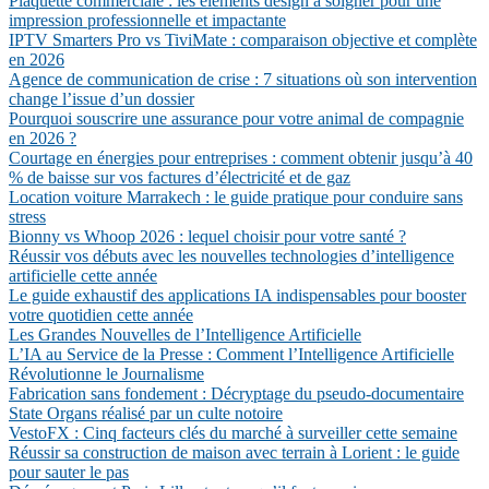
Plaquette commerciale : les éléments design à soigner pour une
impression professionnelle et impactante
IPTV Smarters Pro vs TiviMate : comparaison objective et complète
en 2026
Agence de communication de crise : 7 situations où son intervention
change l’issue d’un dossier
Pourquoi souscrire une assurance pour votre animal de compagnie
en 2026 ?
Courtage en énergies pour entreprises : comment obtenir jusqu’à 40
% de baisse sur vos factures d’électricité et de gaz
Location voiture Marrakech : le guide pratique pour conduire sans
stress
Bionny vs Whoop 2026 : lequel choisir pour votre santé ?
Réussir vos débuts avec les nouvelles technologies d’intelligence
artificielle cette année
Le guide exhaustif des applications IA indispensables pour booster
votre quotidien cette année
Les Grandes Nouvelles de l’Intelligence Artificielle
L’IA au Service de la Presse : Comment l’Intelligence Artificielle
Révolutionne le Journalisme
Fabrication sans fondement : Décryptage du pseudo-documentaire
State Organs réalisé par un culte notoire
VestoFX : Cinq facteurs clés du marché à surveiller cette semaine
Réussir sa construction de maison avec terrain à Lorient : le guide
pour sauter le pas