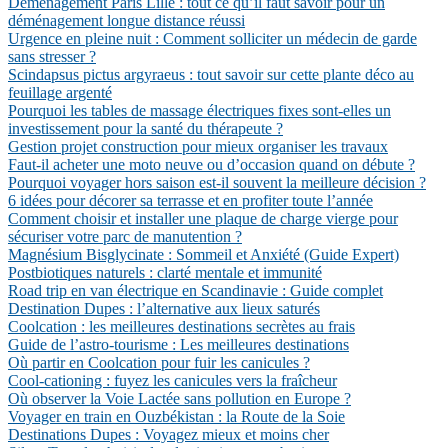
Déménagement Paris Lille : tout ce qu’il faut savoir pour un
déménagement longue distance réussi
Urgence en pleine nuit : Comment solliciter un médecin de garde
sans stresser ?
Scindapsus pictus argyraeus : tout savoir sur cette plante déco au
feuillage argenté
Pourquoi les tables de massage électriques fixes sont-elles un
investissement pour la santé du thérapeute ?
Gestion projet construction pour mieux organiser les travaux
Faut-il acheter une moto neuve ou d’occasion quand on débute ?
Pourquoi voyager hors saison est-il souvent la meilleure décision ?
6 idées pour décorer sa terrasse et en profiter toute l’année
Comment choisir et installer une plaque de charge vierge pour
sécuriser votre parc de manutention ?
Magnésium Bisglycinate : Sommeil et Anxiété (Guide Expert)
Postbiotiques naturels : clarté mentale et immunité
Road trip en van électrique en Scandinavie : Guide complet
Destination Dupes : l’alternative aux lieux saturés
Coolcation : les meilleures destinations secrètes au frais
Guide de l’astro-tourisme : Les meilleures destinations
Où partir en Coolcation pour fuir les canicules ?
Cool-cationing : fuyez les canicules vers la fraîcheur
Où observer la Voie Lactée sans pollution en Europe ?
Voyager en train en Ouzbékistan : la Route de la Soie
Destinations Dupes : Voyagez mieux et moins cher