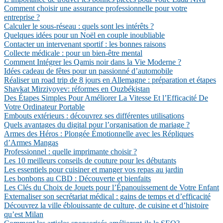
Comment choisir une assurance professionnelle pour votre
entreprise ?
Calculer le sous-réseau : quels sont les intérêts ?
Quelques idées pour un Noël en couple inoubliable
Contacter un intervenant sportif : les bonnes raisons
Collecte médicale : pour un bien-être mental
Comment Intégrer les Qamis noir dans la Vie Moderne ?
Idées cadeau de fêtes pour un passionné d’automobile
Réaliser un road trip de 8 jours en Allemagne : préparation et étapes
Shavkat Mirziyoyev: réformes en Ouzbékistan
Des Étapes Simples Pour Améliorer La Vitesse Et l’Efficacité De
Votre Ordinateur Portable
Embouts extérieurs : découvrez ses différentes utilisations
Quels avantages du digital pour l’organisation de mariage ?
Armes des Héros : Plongée Émotionnelle avec les Répliques
d’Armes Mangas
Professionnel : quelle imprimante choisir ?
Les 10 meilleurs conseils de couture pour les débutants
Les essentiels pour cuisiner et manger vos repas au jardin
Les bonbons au CBD : Découverte et bienfaits
Les Clés du Choix de Jouets pour l’Épanouissement de Votre Enfant
Externaliser son secrétariat médical : gains de temps et d’efficacité
Découvrez la ville éblouissante de culture, de cuisine et d’histoire
qu’est Milan