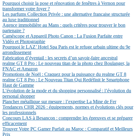
Pourquoi choisir la pose et rénovation de fenêtres à Vernon pour
transformer votre foyer ?
Les parfums Collection Privée : une alternative française structurée
au luxe traditionnel
Agence immobilière au Mans : quels critères pour trouver le bon
partenaire ?
Caméscope et Appareil Photo Canon : La Fusion Parfaite entre
Vidéo et Photographie
Pourquoi le LAZ’ Hotel Spa Paris est le refuge urbain ultime du 9e
arrondissement
Fabrication d’éventail : les secrets d’un savoir-faire ancestral
realme GT 8 Pro : Le nouveau titan de la photo chez Boulanger, la
FNAC et Amazon
Promotions de Noël : Craquez pour la puissance du realme GT 8
realme GT 8 Pro : Le Nouveau Titan Qui Redéfinit le Smartphone
Haut de Gamme
L’évolution de la mode et du shopping personnalisé : l’évolution du
personal shopper
Plancher métallique sur mesure : l’expertise La Mine de Fer
Tendances CHR 2026 : équipements, normes et évolutions clés pour
les professionnels
Concours LAS à Besançon : comprendre les épreuves et se préparer
efficacement
Trouver Votre PC Gamer Parfait au Maroc : Comparatif et Meilleurs
Prix