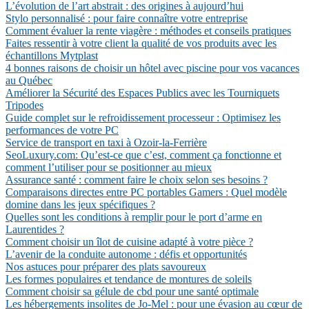
L’évolution de l’art abstrait : des origines à aujourd’hui
Stylo personnalisé : pour faire connaître votre entreprise
Comment évaluer la rente viagère : méthodes et conseils pratiques
Faites ressentir à votre client la qualité de vos produits avec les
échantillons Mytplast
4 bonnes raisons de choisir un hôtel avec piscine pour vos vacances
au Québec
Améliorer la Sécurité des Espaces Publics avec les Tourniquets
Tripodes
Guide complet sur le refroidissement processeur : Optimisez les
performances de votre PC
Service de transport en taxi à Ozoir-la-Ferrière
SeoLuxury.com: Qu’est-ce que c’est, comment ça fonctionne et
comment l’utiliser pour se positionner au mieux
Assurance santé : comment faire le choix selon ses besoins ?
Comparaisons directes entre PC portables Gamers : Quel modèle
domine dans les jeux spécifiques ?
Quelles sont les conditions à remplir pour le port d’arme en
Laurentides ?
Comment choisir un îlot de cuisine adapté à votre pièce ?
L’avenir de la conduite autonome : défis et opportunités
Nos astuces pour préparer des plats savoureux
Les formes populaires et tendance de montures de soleils
Comment choisir sa gélule de cbd pour une santé optimale
Les hébergements insolites de Jo-Mel : pour une évasion au cœur de