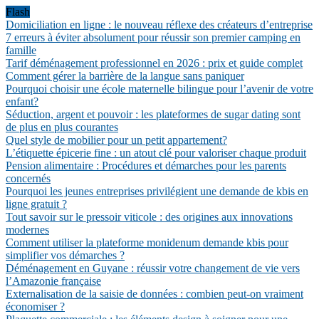
Flash
Domiciliation en ligne : le nouveau réflexe des créateurs d’entreprise
7 erreurs à éviter absolument pour réussir son premier camping en
famille
Tarif déménagement professionnel en 2026 : prix et guide complet
Comment gérer la barrière de la langue sans paniquer
Pourquoi choisir une école maternelle bilingue pour l’avenir de votre
enfant?
Séduction, argent et pouvoir : les plateformes de sugar dating sont
de plus en plus courantes
Quel style de mobilier pour un petit appartement?
L’étiquette épicerie fine : un atout clé pour valoriser chaque produit
Pension alimentaire : Procédures et démarches pour les parents
concernés
Pourquoi les jeunes entreprises privilégient une demande de kbis en
ligne gratuit ?
Tout savoir sur le pressoir viticole : des origines aux innovations
modernes
Comment utiliser la plateforme monidenum demande kbis pour
simplifier vos démarches ?
Déménagement en Guyane : réussir votre changement de vie vers
l’Amazonie française
Externalisation de la saisie de données : combien peut-on vraiment
économiser ?