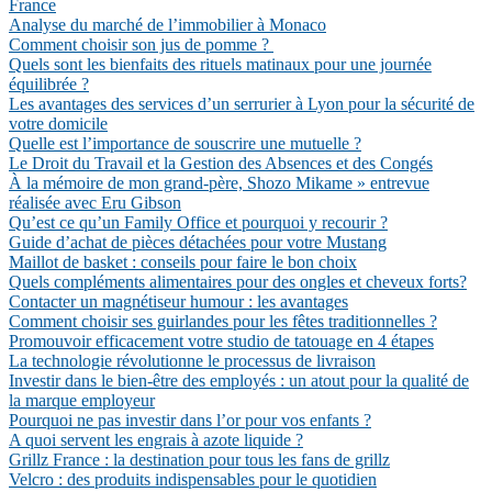
France
Analyse du marché de l’immobilier à Monaco
Comment choisir son jus de pomme ?
Quels sont les bienfaits des rituels matinaux pour une journée
équilibrée ?
Les avantages des services d’un serrurier à Lyon pour la sécurité de
votre domicile
Quelle est l’importance de souscrire une mutuelle ?
Le Droit du Travail et la Gestion des Absences et des Congés
À la mémoire de mon grand-père, Shozo Mikame » entrevue
réalisée avec Eru Gibson
Qu’est ce qu’un Family Office et pourquoi y recourir ?
Guide d’achat de pièces détachées pour votre Mustang
Maillot de basket : conseils pour faire le bon choix
Quels compléments alimentaires pour des ongles et cheveux forts?
Contacter un magnétiseur humour : les avantages
Comment choisir ses guirlandes pour les fêtes traditionnelles ?
Promouvoir efficacement votre studio de tatouage en 4 étapes
La technologie révolutionne le processus de livraison
Investir dans le bien-être des employés : un atout pour la qualité de
la marque employeur
Pourquoi ne pas investir dans l’or pour vos enfants ?
A quoi servent les engrais à azote liquide ?
Grillz France : la destination pour tous les fans de grillz
Velcro : des produits indispensables pour le quotidien