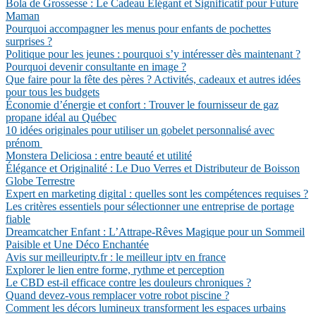
Bola de Grossesse : Le Cadeau Élégant et Significatif pour Future
Maman
Pourquoi accompagner les menus pour enfants de pochettes
surprises ?
Politique pour les jeunes : pourquoi s’y intéresser dès maintenant ?
Pourquoi devenir consultante en image ?
Que faire pour la fête des pères ? Activités, cadeaux et autres idées
pour tous les budgets
Économie d’énergie et confort : Trouver le fournisseur de gaz
propane idéal au Québec
10 idées originales pour utiliser un gobelet personnalisé avec
prénom
Monstera Deliciosa : entre beauté et utilité
Élégance et Originalité : Le Duo Verres et Distributeur de Boisson
Globe Terrestre
Expert en marketing digital : quelles sont les compétences requises ?
Les critères essentiels pour sélectionner une entreprise de portage
fiable
Dreamcatcher Enfant : L’Attrape-Rêves Magique pour un Sommeil
Paisible et Une Déco Enchantée
Avis sur meilleuriptv.fr : le meilleur iptv en france
Explorer le lien entre forme, rythme et perception
Le CBD est-il efficace contre les douleurs chroniques ?
Quand devez-vous remplacer votre robot piscine ?
Comment les décors lumineux transforment les espaces urbains