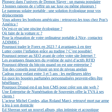
Plongez dans l’univers de Demon Slayer : un manga populaire
3 bonnes raisons de s’offrir un sac luxe ou même plusieurs !
Le panneau solaire portable : une solution écologique pour vos
déplacements
Vous adorez les bonbons américains : retrouvez-les tous chez Pop’s
América !
Qu’est-ce qu’une piscine écologique ?
Où faire de la voiture rc ?
Pour la réparation de votre ordinateur portable à Nice, contactez
ADIM06 !
Pourquoi trader le Forex en 2023 ? 4 avantages à en tirer
Lutter contre l’inflation grâce au trading ? C’est possible!
Pourquoi penser au SEO avant de créer votre site Internet ?
Les avantages financiers du système de suivi d’actifs RFID
Pourquoi détenir du bitcoin quand on est une entreprise ?
Top des conseils pour réussir un test de niveau anglais
Cadeau pour enfant entre 3 et 5 ans : les meilleures idées
En quoi les bougies parfumées personnalisées peuvent-elles être
bénéfiques ?
Pourquoi Drupal est-il un bon CMS pour créer son site web ?
Une Entreprise de Numérisation de Souvenirs offre la TVA à ses
clients !
L’acteur Michel Cordes, alias Roland Marci, retrouvé mort par arme
à feu à son domicile
Ed Sheeran sort un nouvel album, plus intimiste et acoustique