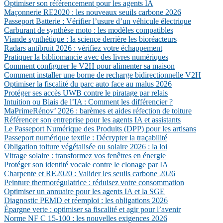
Optimiser son référencement pour les agents IA
Maçonnerie RE2020 : les nouveaux seuils carbone 2026
Passeport Batterie : Vérifier l’usure d’un véhicule électrique
Carburant de synthèse moto : les modèles compatibles
Viande synthétique : la science derrière les bioréacteurs
Radars antibruit 2026 : vérifiez votre échappement
Pratiquer la bibliomancie avec des livres numériques
Comment configurer le V2H pour alimenter sa maison
Comment installer une borne de recharge bidirectionnelle V2H
Optimiser la fiscalité du parc auto face au malus 2026
Protéger ses accès UWB contre le piratage par relais
Intuition ou Biais de l’IA : Comment les différencier ?
MaPrimeRénov’ 2026 : barèmes et aides réfection de toiture
Référencer son entreprise pour les agents IA et assistants
Le Passeport Numérique des Produits (DPP) pour les artisans
Passeport numérique textile : Décrypter la traçabilité
Obligation toiture végétalisée ou solaire 2026 : la loi
Vitrage solaire : transformez vos fenêtres en énergie
Protéger son identité vocale contre le clonage par IA
Charpente et RE2020 : Valider les seuils carbone 2026
Peinture thermorégulatrice : réduisez votre consommation
Optimiser un annuaire pour les agents IA et la SGE
Diagnostic PEMD et réemploi : les obligations 2026
Épargne verte : optimiser sa fiscalité et agir pour l’avenir
Norme NF C 15-100 : les nouvelles exigences 2026