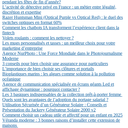
pendant les fêtes de fin d’année?
L’activité de détective privé en France : un métier entre légalité,
discrétion et expertise
Razer Huntsman Mini (Optical Purple vs Optical Red) : le duel des
switches optiques en format 60%
Comment les chatbots IA transforment l’expérience client dans la
fintech
Volets roulants : comment les nettoyer ?
Les mugs personnalisés et tasses : un meilleur choix pour votre
marketing d’entreprise
Agence NurPhoto : Une Force Mondiale dans le Photojournalisme
Moderne
3 conseils pour bien choisir une assurance pour particuliers
L’importance de bien choisir ses clôtures et portails
Bioplastiques marins : les algues comme solution à la pollution
océanique
Agence de communication spécialisée en écrans géants Led et
affichage dynamique : pourquoi contacter ?
Les 3 basiques indispensables de la collection prêt-à-porter femme
Quels sont les avantages de l’adoption du portage salarial ?
Utilisation Sécurisée d’un Générateur Solaire : Conseils et
Présentation du Jackery Générateur Solaire 2000 v2
Comment choisir un cadeau utile et affectif pour un enfant en 2025
Véranda moderne : 3 bonnes raisons d’installer cette extension de
maisons