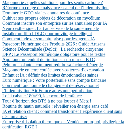
Maçonnerie : quelles solutions pour les seuils carbone ?
Réforme du congé de naissance : calcul de l’indemnisation
Dominer le GEO via les annuaires de confiance
Cultiver ses propres objets de décoration en mycélium
Comment inscrire son entreprise sur les annuaires pour IA
Neuro-esthétique : l’art au service de la santé mentale
Installer un film PDLC pour un vitrage intelligent
Comment indexer son entreprise pour les agents IA
Passeport Numérique des Produits 2026 : Guide Artisans
Science Décentralisée (DeSci) : La recherche citoyenne
DPP : Le Passeport Numérique obligatoire pour le textile
Appliquer un enduit de finition sur un mur en BTC
Peinture isolante : comment réduire sa facture d’énergie
Maçonnerie en terre coulée avec vos terres d’excavation
Enfant et IA : définir des limites émotionnelles saines
Euro numérique : Votre portefeuille sans compte bancaire
Comment fonctionne le changement de réservation et
l’Indemnisation Air France après une perturbation
Le lit cabane 180×90, le cocon de l’enfance
Tour d’horizon des BTS à ne pas louper à Metz !
Routine du matin naturelle : réveiller son énergie sans café
IA et relation client : comment transformer l’expérience client sans
déshumaniser
Entreprise d’isolation thermique en Vendée : pourquoi privilégier la
certification RGE ?