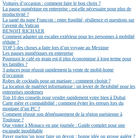
Voitures d’occasion : comment faire le bon choix ?
La pause numérique en entreprise : est-elle nécessaire pour plus de
productivité ?
La santé du pape François : entre fragilité, résilience et questions sur
l’avenir du Vatican
BENOIT RICHAER
Comment adapter un escalier extérieur pour les personnes à mobilité
réduite ?
TOP 5 des choses a faire lors d’un voyage au Mexique
Les pauses numériques en entreprise
Pourquoi le café en grain est-il plus économique à long terme pour
les familles ?
3 astuces pour réussir rapidement la vente de mobil-home
d’occasion
Robes de cocktails pour un mariage : comment choisir ?
La location de matériel informatique : un levier de flexibilité pour les
entreprises modernes
Top 10 des conseils pour vendre rapidement votre bien à Dubaï
Carte mère et compatibilité : comment éviter les erreurs lors du
montage d’un PC ?
Comment réussir son déménagement de la région parisienne à
Toulouse ?
Que visiter à Monaco en une journée : Guide complet pour une
escapade inoubliable
Payer quelqu’un pour faire un devoir : bonne idée ou grosse galère ?