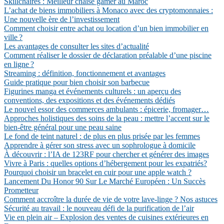
Skillchaires : Meilleur chaise gamer au Maroc
L’achat de biens immobiliers à Monaco avec des cryptomonnaies :
Une nouvelle ère de l’investissement
Comment choisir entre achat ou location d’un bien immobilier en
ville ?
Les avantages de consulter les sites d’actualité
Comment réaliser le dossier de déclaration préalable d’une piscine
en ligne ?
Streaming : définition, fonctionnement et avantages
Guide pratique pour bien choisir son barbecue
Figurines manga et événements culturels : un aperçu des
conventions, des expositions et des événements dédiés
Le nouvel essor des commerces ambulants : épicerie, fromager…
Approches holistiques des soins de la peau : mettre l’accent sur le
bien-être général pour une peau saine
Le fond de teint naturel : de plus en plus prisée par les femmes
Apprendre à gérer son stress avec un sophrologue à domicile
À découvrir : l’IA de 123RF pour chercher et générer des images
Vivre à Paris : quelles options d’hébergement pour les expatriés?
Pourquoi choisir un bracelet en cuir pour une apple watch ?
Lancement Du Honor 90 Sur Le Marché Européen : Un Succès
Prometteur
Comment accroître la durée de vie de votre lave-linge ? Nos astuces
Sécurité au travail : le nouveau défi de la purification de l’air
Vie en plein air – Explosion des ventes de cuisines extérieures en