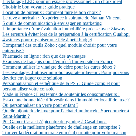
L’éclairage LED pour un espace professionnel : un choix idéal
Choisir le bon voyant : guide pratique
Location de bureaux : comment faire le bon choix ?
Le rêve américain : l’expérience inspirante de Nathan Vincent
5 outils de communication à envisager en marketing
L’importance d’une évaluation immobilière précise avec Ziaway
Les erreurs à éviter lors de la préparation à la certification Qualiopi
4 astuces pour organiser une fête à petit budget
Comparatif des outils Zoho : quel module choisir pour votre
entreprise ?
Pharmacie en ligne : rien que des avantages
Examens de français pour l’entrée à l’université en France
Comment utiliser le vinaigre de cidre pour les cures détox ?
Les avantages d’utiliser un robot aspirateur laveur : Pourquoi vous
devriez envisager cette solution
Personnalisation et esthétique de la PS5 : Guide complet pour
personnaliser votre console
Made in France : il est temps de soutenir les consommateurs !
Est-ce une bonne idée d’investir dans l’immobilier locatif de luxe ?
Où personnaliser un verre pour enfant ?
Quelle bijouterie de luxe pour l’achat d’un bracelet Speedometer à
Saint-Martin ?
PC Gamer Casa : L’épicentre du gaming à Casablanca
Quelle est la meilleure plateforme de challenge en entreprise ?
Trouver la décoration murale en métal parfaite pour votre maison