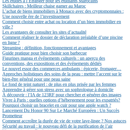
Les études à l’Étranger pour les étudiants Marocains
Skillchaires : Meilleur chaise gamer au Maroc
L’achat de biens immobiliers à Monaco avec des cryptomonnaies :
Une nouvelle ère de l’investissement
Comment choisir entre achat ou location d’un bien immobilier en
ville ?
Les avantages de consulter les sites d’actualité
Comment réaliser le dossier de déclaration préalable d’une piscine
en ligne ?
Streaming : définition, fonctionnement et avantages
Guide pratique pour bien choisir son barbecue
Figurines manga et événements culturels : un aperçu des
conventions, des expositions et des événements dédiés
Le nouvel essor des commerces ambulants : épicerie, fromager…
Approches holistiques des soins de la peau : mettre l’accent sur le
bien-être général pour une peau saine
Le fond de teint naturel : de plus en plus prisée par les femmes
Apprendre à gérer son stress avec un sophrologue à domicile
À découvrir : l’IA de 123RF pour chercher et générer des images
Vivre à Paris : quelles options d’hébergement pour les expatriés?
Pourquoi choisir un bracelet en cuir pour une apple watch ?
Lancement Du Honor 90 Sur Le Marché Européen : Un Succès
Prometteur
Comment accroître la durée de vie de votre lave-linge ? Nos astuces
Sécurité au travail : le nouveau défi de la purification de l’air