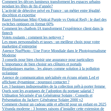
Comment les décors lumineux transforment les espaces urbains
pendant les fêtes de fin d’année?
L’activité de détective privé en France : un métier entre légalité,
discrétion et expertise
Razer Huntsman Mini (Optical Purple vs Optical Red) : le duel des
switches optiques en format 60%
Comment les chatbots IA transforment l’expérience client dans la
fintech
Volets roulants : comment les nettoyer ?
Les mugs personnalisés et tasses : un meilleur choix pour votre
marketing d’entreprise
Agence NurPhoto : Une Force Mondiale dans le Photojournalisme
Moderne
3 conseils pour bien choisir une assurance pour particuliers
L’importance de bien choisir ses clôtures et portails
Bioplastiques marins : les algues comme solution à la pollution
océanique
Agence de communication spécialisée en écrans géants Led et
affichage dynamique : pourquoi contacter ?
Les 3 basiques indispensables de la collection prêt-à-porter femme
Quels sont les avantages de l’adoption du portage salarial ?
Utilisation Sécurisée d’un Générateur Solaire : Conseils et
Présentation du Jackery Générateur Solaire 2000 v2
Comment choisir un cadeau utile et affectif pour un enfant en 2025
Véranda moderne : 3 bonnes raisons d’installer cette extension de