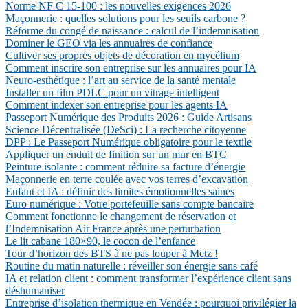
Norme NF C 15-100 : les nouvelles exigences 2026
Maçonnerie : quelles solutions pour les seuils carbone ?
Réforme du congé de naissance : calcul de l’indemnisation
Dominer le GEO via les annuaires de confiance
Cultiver ses propres objets de décoration en mycélium
Comment inscrire son entreprise sur les annuaires pour IA
Neuro-esthétique : l’art au service de la santé mentale
Installer un film PDLC pour un vitrage intelligent
Comment indexer son entreprise pour les agents IA
Passeport Numérique des Produits 2026 : Guide Artisans
Science Décentralisée (DeSci) : La recherche citoyenne
DPP : Le Passeport Numérique obligatoire pour le textile
Appliquer un enduit de finition sur un mur en BTC
Peinture isolante : comment réduire sa facture d’énergie
Maçonnerie en terre coulée avec vos terres d’excavation
Enfant et IA : définir des limites émotionnelles saines
Euro numérique : Votre portefeuille sans compte bancaire
Comment fonctionne le changement de réservation et
l’Indemnisation Air France après une perturbation
Le lit cabane 180×90, le cocon de l’enfance
Tour d’horizon des BTS à ne pas louper à Metz !
Routine du matin naturelle : réveiller son énergie sans café
IA et relation client : comment transformer l’expérience client sans
déshumaniser
Entreprise d’isolation thermique en Vendée : pourquoi privilégier la