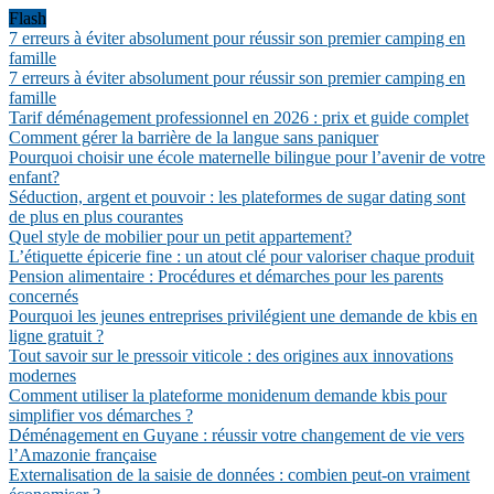
Flash
7 erreurs à éviter absolument pour réussir son premier camping en
famille
7 erreurs à éviter absolument pour réussir son premier camping en
famille
Tarif déménagement professionnel en 2026 : prix et guide complet
Comment gérer la barrière de la langue sans paniquer
Pourquoi choisir une école maternelle bilingue pour l’avenir de votre
enfant?
Séduction, argent et pouvoir : les plateformes de sugar dating sont
de plus en plus courantes
Quel style de mobilier pour un petit appartement?
L’étiquette épicerie fine : un atout clé pour valoriser chaque produit
Pension alimentaire : Procédures et démarches pour les parents
concernés
Pourquoi les jeunes entreprises privilégient une demande de kbis en
ligne gratuit ?
Tout savoir sur le pressoir viticole : des origines aux innovations
modernes
Comment utiliser la plateforme monidenum demande kbis pour
simplifier vos démarches ?
Déménagement en Guyane : réussir votre changement de vie vers
l’Amazonie française
Externalisation de la saisie de données : combien peut-on vraiment