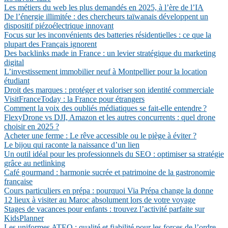
Les métiers du web les plus demandés en 2025, à l’ère de l’IA
De l’énergie illimitée : des chercheurs taïwanais développent un
dispositif piézoélectrique innovant
Focus sur les inconvénients des batteries résidentielles : ce que la
plupart des Français ignorent
Des backlinks made in France : un levier stratégique du marketing
digital
L’investissement immobilier neuf à Montpellier pour la location
étudiant
Droit des marques : protéger et valoriser son identité commerciale
VisitFranceToday : la France pour étrangers
Comment la voix des oubliés médiatiques se fait-elle entendre ?
FlexyDrone vs DJI, Amazon et les autres concurrents : quel drone
choisir en 2025 ?
Acheter une ferme : Le rêve accessible ou le piège à éviter ?
Le bijou qui raconte la naissance d’un lien
Un outil idéal pour les professionnels du SEO : optimiser sa stratégie
grâce au netlinking
Café gourmand : harmonie sucrée et patrimoine de la gastronomie
française
Cours particuliers en prépa : pourquoi Via Prépa change la donne
12 lieux à visiter au Maroc absolument lors de votre voyage
Stages de vacances pour enfants : trouvez l’activité parfaite sur
KidsPlanner
Les uniformes ATEQ : qualité et fiabilité pour les forces de l’ordre