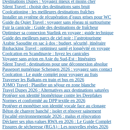
Destinations Dupes : Voyagez mieux et moins cher
Silent Travel : choisir des destinations sans bruit
Coolcationing : les meilleures destinations fraîches
Installer un système de récupération d’eaux grises pour WC
Guide du Quiet Travel : voyager sans réseau ni surtourisme
Fuir la canicule : Guide des destinations de fraîcheur
Optimiser sa connexion Starlink en voyage : guide technique
Guide des meilleurs parcs de ciel noir : l’astrotourisme
Arabie Saoudite en sac à dos : budget, sécurité, itinéraire
Biohacking Travel : optimisez santé et longévité en voyage
Coolcation en Scandinavie : fuyez les canicules
Voyager sans avion en Asie du Sud-Est : Itinéraires
Silent Travel : destinations pour une déconnexion absolue
Passeport numérique Schengen 2026 : voyagez sans contact
Coolcation : Le guide complet pour voyager au frais
Traverser les Balkans en train et bus en 2026
JOMO Travel : Planifier un séjour en zone blanche
Travel Dupes 2026 : Alternatives aux destinations saturées
Protéger son identité biométrique contre les Deepfakes
Normes et conformité au DPP textile en 2026
Protéger et monétiser son identité vocale face au clonage
Béton de chanvre banché : isoler et rénover sainement
Fiscalité environnementale 2026 : malus et rénovation
Déclarer ses plus-values RWA en 2026 : Le Guide Complet
Fissures de sécheresse (RGA) : Les nouvelles règles 2026