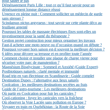
pour sauter le pas
Déménagement Paris Lille : tout ce qu’il faut savoir pour un
déménagement longue distance réussi
Urgence en pleine nuit : Comment solliciter un médecin de garde
sans stresser ?
Scindapsus pictus argyraeus : tout savoir sur cette plante déco au
feuillage argenté
Pourquoi les tables de massage électriques fixes sont-elles un
investissement pour la santé du thérapeute ?
Gestion projet construction pour mieux organiser les travaux
Faut-il acheter une moto neuve ou d’occasion quand on débute ?
Pourquoi voyager hors saison est-il souvent la meilleure décision ?
6 idées pour décorer sa terrasse et en profiter toute l’année
Comment choisir et installer une plaque de charge vierge pour
sécuriser votre parc de manutention ?
Magnésium Bisglycinate : Sommeil et Anxiété (Guide Expert)
Postbiotiques naturels : clarté mentale et immunité
Road trip en van électrique en Scandinavie : Guide complet
Destination Dupes : l’alternative aux lieux saturés
Coolcation : les meilleures destinations secrètes au frais
Guide de l’astro-tourisme : Les meilleures destinations
Où partir en Coolcation pour fuir les canicules ?
Cool-cationing : fuyez les canicules vers la fraîcheur
Où observer la Voie Lactée sans pollution en Europe ?
Voyager en train en Ouzbékistan : la Route de la Soie