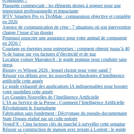
économiser ?
Plaquette commerciale : les éléments design à soigner pour une
impression professionnelle et impactante
IPTV Smarters Pro vs TiviMate : comparaison objective et complète
en 2026
Agence de communication de crise : 7 situations où son intervention
change l’issue d’un dossier
Pourquoi souscrire une assurance pour votre animal de compagnie
en 2026 ?
Courtage en énergies pour entreprises : comment obtenir jusqu’à 40
% de baisse sur vos factures d’électricité et de gaz
Location voiture Marrakech : le guide pratique pour conduire sans
stress
Bionny vs Whoop 2026 : lequel choisir pour votre santé ?
Réussir vos débuts avec les nouvelles technologies d’intelligence
artificielle cette année
Le guide exhaustif des applications IA indispensables pour booster
votre quotidien cette année
Les Grandes Nouvelles de l’Intelligence Artificielle
L’IA au Service de la Presse : Comment l’Intelligence Artificielle
Révolutionne le Journalisme
Fabrication sans fondement : Décryptage du pseudo-documentaire
State Organs réalisé par un culte notoire
VestoFX : Cinq facteurs clés du marché à surveiller cette semaine
Réussir sa construction de maison avec terrain à Lorient : le guide