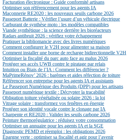
Facturation électronique : Guide conformité artisans
Optimiser son référencement pour les agents IA
Maçonnerie RE2020 : les nouveaux seuils carbone 2026
Passeport Batterie : Vérifier l’usure d’un véhicule électrique
Carburant de synthèse moto : les modèles compatibles
Viande synthétique : la science derrière les bioréacteurs
Radars antibruit 2026 : vérifiez votre échappement
Pratiquer la bibliomancie avec des livres numériques
Comment configurer le V2H pour alimenter sa maison
Comment installer une borne de recharge bidirectionnelle V2H
Optimiser la fiscalité du parc auto face au malus 2026
Protéger ses accès UWB contre le piratage par relais
Intuition ou Biais de l’IA : Comment les différencier ?
MaPrimeRénov’ 2026 : barèmes et aides réfection de toiture
Référencer son entreprise pour les agents IA et assistants
Le Passeport Numérique des Produits (DPP) pour les artisans
Passeport numérique textile : Décrypter la traçabilité
Obligation toiture végétalisée ou solaire 2026 : la loi
Vitrage solaire : transformez vos fenêtres en énergie
Protéger son identité vocale contre le clonage par IA
Charpente et RE2020 : Valider les seuils carbone 2026
Peinture thermorégulatrice : réduisez votre consommation
Optimiser un annuaire pour les agents IA et la SGE
Diagnostic PEMD et réemploi : les obligations 2026
Épargne verte : optimiser sa fiscalité et agir pour l’avenir