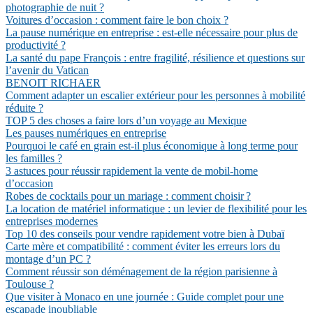
photographie de nuit ?
Voitures d’occasion : comment faire le bon choix ?
La pause numérique en entreprise : est-elle nécessaire pour plus de
productivité ?
La santé du pape François : entre fragilité, résilience et questions sur
l’avenir du Vatican
BENOIT RICHAER
Comment adapter un escalier extérieur pour les personnes à mobilité
réduite ?
TOP 5 des choses a faire lors d’un voyage au Mexique
Les pauses numériques en entreprise
Pourquoi le café en grain est-il plus économique à long terme pour
les familles ?
3 astuces pour réussir rapidement la vente de mobil-home
d’occasion
Robes de cocktails pour un mariage : comment choisir ?
La location de matériel informatique : un levier de flexibilité pour les
entreprises modernes
Top 10 des conseils pour vendre rapidement votre bien à Dubaï
Carte mère et compatibilité : comment éviter les erreurs lors du
montage d’un PC ?
Comment réussir son déménagement de la région parisienne à
Toulouse ?
Que visiter à Monaco en une journée : Guide complet pour une
escapade inoubliable