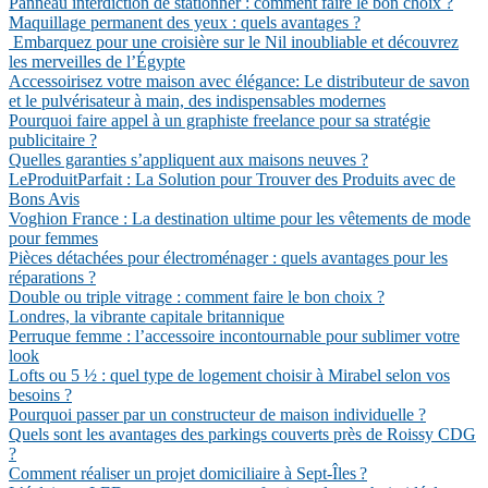
Panneau interdiction de stationner : comment faire le bon choix ?
Maquillage permanent des yeux : quels avantages ?
Embarquez pour une croisière sur le Nil inoubliable et découvrez
les merveilles de l’Égypte
Accessoirisez votre maison avec élégance: Le distributeur de savon
et le pulvérisateur à main, des indispensables modernes
Pourquoi faire appel à un graphiste freelance pour sa stratégie
publicitaire ?
Quelles garanties s’appliquent aux maisons neuves ?
LeProduitParfait : La Solution pour Trouver des Produits avec de
Bons Avis
Voghion France : La destination ultime pour les vêtements de mode
pour femmes
Pièces détachées pour électroménager : quels avantages pour les
réparations ?
Double ou triple vitrage : comment faire le bon choix ?
Londres, la vibrante capitale britannique
Perruque femme : l’accessoire incontournable pour sublimer votre
look
Lofts ou 5 ½ : quel type de logement choisir à Mirabel selon vos
besoins ?
Pourquoi passer par un constructeur de maison individuelle ?
Quels sont les avantages des parkings couverts près de Roissy CDG
?
Comment réaliser un projet domiciliaire à Sept-Îles ?