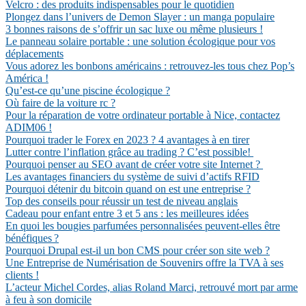
Velcro : des produits indispensables pour le quotidien
Plongez dans l’univers de Demon Slayer : un manga populaire
3 bonnes raisons de s’offrir un sac luxe ou même plusieurs !
Le panneau solaire portable : une solution écologique pour vos
déplacements
Vous adorez les bonbons américains : retrouvez-les tous chez Pop’s
América !
Qu’est-ce qu’une piscine écologique ?
Où faire de la voiture rc ?
Pour la réparation de votre ordinateur portable à Nice, contactez
ADIM06 !
Pourquoi trader le Forex en 2023 ? 4 avantages à en tirer
Lutter contre l’inflation grâce au trading ? C’est possible!
Pourquoi penser au SEO avant de créer votre site Internet ?
Les avantages financiers du système de suivi d’actifs RFID
Pourquoi détenir du bitcoin quand on est une entreprise ?
Top des conseils pour réussir un test de niveau anglais
Cadeau pour enfant entre 3 et 5 ans : les meilleures idées
En quoi les bougies parfumées personnalisées peuvent-elles être
bénéfiques ?
Pourquoi Drupal est-il un bon CMS pour créer son site web ?
Une Entreprise de Numérisation de Souvenirs offre la TVA à ses
clients !
L’acteur Michel Cordes, alias Roland Marci, retrouvé mort par arme
à feu à son domicile