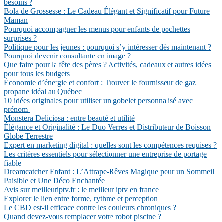
besoins ?
Bola de Grossesse : Le Cadeau Élégant et Significatif pour Future
Maman
Pourquoi accompagner les menus pour enfants de pochettes
surprises ?
Politique pour les jeunes : pourquoi s’y intéresser dès maintenant ?
Pourquoi devenir consultante en image ?
Que faire pour la fête des pères ? Activités, cadeaux et autres idées
pour tous les budgets
Économie d’énergie et confort : Trouver le fournisseur de gaz
propane idéal au Québec
10 idées originales pour utiliser un gobelet personnalisé avec
prénom
Monstera Deliciosa : entre beauté et utilité
Élégance et Originalité : Le Duo Verres et Distributeur de Boisson
Globe Terrestre
Expert en marketing digital : quelles sont les compétences requises ?
Les critères essentiels pour sélectionner une entreprise de portage
fiable
Dreamcatcher Enfant : L’Attrape-Rêves Magique pour un Sommeil
Paisible et Une Déco Enchantée
Avis sur meilleuriptv.fr : le meilleur iptv en france
Explorer le lien entre forme, rythme et perception
Le CBD est-il efficace contre les douleurs chroniques ?
Quand devez-vous remplacer votre robot piscine ?