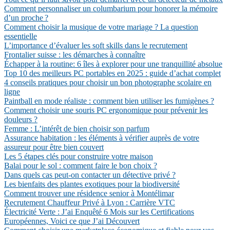
Comment personnaliser un columbarium pour honorer la mémoire
d’un proche ?
Comment choisir la musique de votre mariage ? La question
essentielle
L’importance d’évaluer les soft skills dans le recrutement
Frontalier suisse : les démarches à connaître
Échapper à la routine: 6 îles à explorer pour une tranquillité absolue
Top 10 des meilleurs PC portables en 2025 : guide d’achat complet
4 conseils pratiques pour choisir un bon photographe scolaire en
ligne
Paintball en mode réaliste : comment bien utiliser les fumigènes ?
Comment choisir une souris PC ergonomique pour prévenir les
douleurs ?
Femme : L’intérêt de bien choisir son parfum
Assurance habitation : les éléments à vérifier auprès de votre
assureur pour être bien couvert
Les 5 étapes clés pour construire votre maison
Balai pour le sol : comment faire le bon choix ?
Dans quels cas peut-on contacter un détective privé ?
Les bienfaits des plantes exotiques pour la biodiversité
Comment trouver une résidence senior à Montélimar
Recrutement Chauffeur Privé à Lyon : Carrière VTC
Électricité Verte : J’ai Enquêté 6 Mois sur les Certifications
Européennes, Voici ce que J’ai Découvert