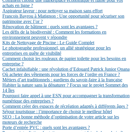
Comment choisir une marketplace économique et fiable pour vos
achats en ligne ?
Aspirateur laveur : pour nettoyer sa maison sans effort
François Bayrou à Matignon : Une opportunité pour sécuriser son
patrimoine avec l’or ?
Rénovation de bâtiment : quels sont les avantages ?
Les défis de la biodiversité : Comment les formations en
environnement peuvent y répondre
Kits de Nettoyage de Piscine : Le Guide Complet
Le photographe professionnel, un allié stratégique pour les
entreprises en quête de visibilité
Comment choisir les rouleaux de papier toilette pour les besoins en
entreprise ?
Cachet infalsifiable : une révolution d’Edouard Patrick Junior Onana
Où acheter des vêtements pour les forces de l’ordre en France ?
Métiers d’art traditionnels : gardiens du savoir-faire à la française
Habiter la nature sans la dénaturer ? Focus sur le projet Sommet des
14 îles
Pourquoi faire appel à une ESN pour accompagner la transformation
numérique des entreprises ?
Comment créer des espaces de récréation adaptés à différents âges ?
Séjour touristique : l’importance de choisir le meilleur hôtel
SEO : La bonne méthode d’optimisation de votre article sur les
moteurs de recherche
Porte d’entrée PVC : quels sont les avantages ?