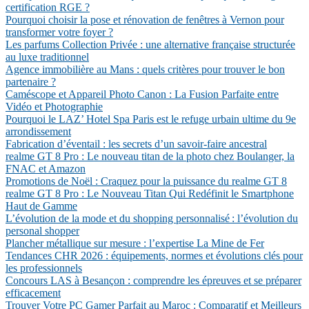
certification RGE ?
Pourquoi choisir la pose et rénovation de fenêtres à Vernon pour
transformer votre foyer ?
Les parfums Collection Privée : une alternative française structurée
au luxe traditionnel
Agence immobilière au Mans : quels critères pour trouver le bon
partenaire ?
Caméscope et Appareil Photo Canon : La Fusion Parfaite entre
Vidéo et Photographie
Pourquoi le LAZ’ Hotel Spa Paris est le refuge urbain ultime du 9e
arrondissement
Fabrication d’éventail : les secrets d’un savoir-faire ancestral
realme GT 8 Pro : Le nouveau titan de la photo chez Boulanger, la
FNAC et Amazon
Promotions de Noël : Craquez pour la puissance du realme GT 8
realme GT 8 Pro : Le Nouveau Titan Qui Redéfinit le Smartphone
Haut de Gamme
L’évolution de la mode et du shopping personnalisé : l’évolution du
personal shopper
Plancher métallique sur mesure : l’expertise La Mine de Fer
Tendances CHR 2026 : équipements, normes et évolutions clés pour
les professionnels
Concours LAS à Besançon : comprendre les épreuves et se préparer
efficacement
Trouver Votre PC Gamer Parfait au Maroc : Comparatif et Meilleurs