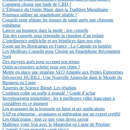
Comment choisir une huile de CBD ?
L’Élégance du Qamis Blanc dans la Tradition Musulmane
Pourquoi utiliser un smartphone pliable ?
Conseils pour réduire les risques de santé après une chirurgie
esthétique
Lancer un business dans la mode : nos conseils
Top des conseils pour repeindre la chambre d’un enfant
L’intelligence artificielle et ses bénéfices dans nos vies
Zoom sur les Bootcamps en France : La Capsule en lumière
Les Meilleurs Conseils pour Choisir un Smartphone Récemment
Sorti
Des moyens aisés pour occuper son temps
Quels accessoires acheter pour son chien ?
Mettre en place une stratégie SEO Adaptée aux Petites Entreprises
Découvrez HUBILI : Une Nouvelle Approche dans le Monde du
Business en Ligne
Augenix de Science Blend: Les résultats
Combien coûte un poêle à granulé ? Guide d’achat
Investissement immobilier : les 4 meilleures villes françaises à
considérer en ce moment
Les avantages de la boussole en ligne et ses applications
SAP en entreprise : avantages et intégration par un expert certifié
Les édulcorants : tout ce que vous devez savoir
Maîtrisez votre Son avec le Mastering en Ligne de Prestige
L’intérêt d’une mutuelle santé sénior