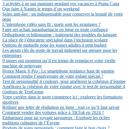
3 activités à ne pas manquer pendant vos vacances à Punta Cana
Que faire à Nantes le temps d’un weekend
Soins anti-âge : un indispensable pour conserver la beauté de votre
peau
L’interphone vidéo sans fil : quels sont les avantages ?
Faire ses achats parapharmacie en ligne en toute confiance
Orthophonie et bilinguisme : traitement des troubles du langage
La place de l’éducateur spécialisé dans l’inclusion scolaire
Options de mutuelle pour les jeunes adultes à petit budget
Les atouts clés du poste de travail industriel sur mesure pour les
entreprises
9 signes qui montrent qu’il est temps de remplacer votre vieille
machine de nettoyage
Honor Magic 6 Pro : Le smartphone tendance haut de gamme
Comment rendre l’anniversaire de votre enfant spécial ?
Test de personnalité 4 couleurs, pour améliorer la cohésion d’équipe
Améliorez la cohésion de votre équipe avec le test de personnalité 4
couleurs de TestGroup
Votre carrière dans le sport commence ici : explorez les formations
sportives
Rédiger une lettre de résiliation en ligne : tout ce qu’il faut savoir
Comment vendre des voitures grâce à TikTok en 2024 ?
Embarquez pour un voyage savoureux : Explorer les riches
traditions culinaires de l’Égypte
Produits de soins personnels : comment faire le bon choix ?