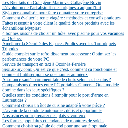
Les Bienfaits du Collagène Marin vs. Collagène Bovin
L’évolution de l’art abstrait : des origines à aujourd’hui
Stylo personnalisé : pour faire connaître votre entreprise
Comment évaluer la rente viagère : méthodes et conseils pratiques
Faites ressentir à votre client la qualité de vos produits avec les
échantillons Mytplast
4 bonnes raisons de choisir un hôtel avec piscine pour vos vacances
au Québec
Améliorer la Sécurité des Espaces Publics avec les Tourniquets
Tripodes
Guide complet sur le refroidissement processeur : Optimisez les
performances de votre PC
Service de transport en taxi à Ozoir-la-Ferrière
SeoLuxury.com: Qu’est-ce que c’est, comment ça fonctionne et
comment l’utiliser pour se positionner au mieux
Assurance santé : comment faire le choix selon ses besoins ?
Comparaisons directes entre PC portables Gamers : Quel modèle
domine dans les jeux spécifiques ?
Quelles sont les conditions à remplir pour le port d’arme en
Laurentides ?
Comment choisir un îlot de cuisine adapté à votre pièce ?
L’avenir de la conduite autonome : défis et opportunités
Nos astuces pour préparer des plats savoureux
Les formes populaires et tendance de montures de soleils
Comment choisir sa gélule de cbd pour une santé optimale