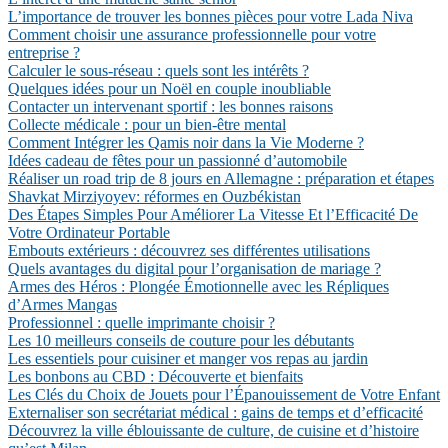
L’importance de trouver les bonnes pièces pour votre Lada Niva
Comment choisir une assurance professionnelle pour votre
entreprise ?
Calculer le sous-réseau : quels sont les intérêts ?
Quelques idées pour un Noël en couple inoubliable
Contacter un intervenant sportif : les bonnes raisons
Collecte médicale : pour un bien-être mental
Comment Intégrer les Qamis noir dans la Vie Moderne ?
Idées cadeau de fêtes pour un passionné d’automobile
Réaliser un road trip de 8 jours en Allemagne : préparation et étapes
Shavkat Mirziyoyev: réformes en Ouzbékistan
Des Étapes Simples Pour Améliorer La Vitesse Et l’Efficacité De
Votre Ordinateur Portable
Embouts extérieurs : découvrez ses différentes utilisations
Quels avantages du digital pour l’organisation de mariage ?
Armes des Héros : Plongée Émotionnelle avec les Répliques
d’Armes Mangas
Professionnel : quelle imprimante choisir ?
Les 10 meilleurs conseils de couture pour les débutants
Les essentiels pour cuisiner et manger vos repas au jardin
Les bonbons au CBD : Découverte et bienfaits
Les Clés du Choix de Jouets pour l’Épanouissement de Votre Enfant
Externaliser son secrétariat médical : gains de temps et d’efficacité
Découvrez la ville éblouissante de culture, de cuisine et d’histoire