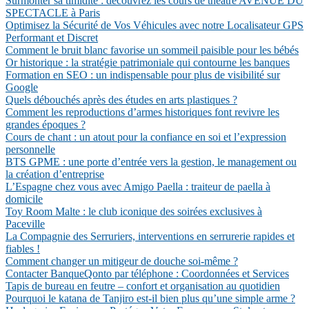
Surmonter sa timidité : découvrez les cours de théâtre AVENUE DU
SPECTACLE à Paris
Optimisez la Sécurité de Vos Véhicules avec notre Localisateur GPS
Performant et Discret
Comment le bruit blanc favorise un sommeil paisible pour les bébés
Or historique : la stratégie patrimoniale qui contourne les banques
Formation en SEO : un indispensable pour plus de visibilité sur
Google
Quels débouchés après des études en arts plastiques ?
Comment les reproductions d’armes historiques font revivre les
grandes époques ?
Cours de chant : un atout pour la confiance en soi et l’expression
personnelle
BTS GPME : une porte d’entrée vers la gestion, le management ou
la création d’entreprise
L’Espagne chez vous avec Amigo Paella : traiteur de paella à
domicile
Toy Room Malte : le club iconique des soirées exclusives à
Paceville
La Compagnie des Serruriers, interventions en serrurerie rapides et
fiables !
Comment changer un mitigeur de douche soi-même ?
Contacter BanqueQonto par téléphone : Coordonnées et Services
Tapis de bureau en feutre – confort et organisation au quotidien
Pourquoi le katana de Tanjiro est-il bien plus qu’une simple arme ?