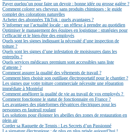
Payer quelqu’un pour faire un devoir : bonne idée ou grosse galère ?
Comment colorer ses cheveux sans produits chimiques : le guide
complet des colorations naturelles
Acheter des abonnées TikTok : quels avantages ?
S’informer sur l’actualité locale : un réflexe à prendre au quotidien
Optimiser le management des équipes en logistique : stratégies pour
l’efficacité et le bien-être des employés
Quels sont les signes indiquant la nécessité d’une inspection de
toiture ?
Quels sont les signes d’une infestation de moisissures dans les
entrepôts ?
Quels services médicaux premium sont accessibles sans liste
d’attente ?
Comment assurer la qualité des vêtements de travail ?
Comment bien choisir son outillage électroportatif pour le chantier ?
Les signes que votre toiture commerciale nécessite une réparation
immédiate à Montréal
Comment améliorer la qualité de vie au travail de vos employés ?
Comment fonctionne le statut de fonctionnaire en France ?
Les avantages des plateformes élévatrices électriques pour les
personnes en fauteuil roulant
Les solutions pour éloigner les abeilles des zones de restauration en
plein air
Corder sa Raquette de Tennis : Les Secrets d’un Passionné
La signature électronique : de plus en plus prisée aujourd’hui !