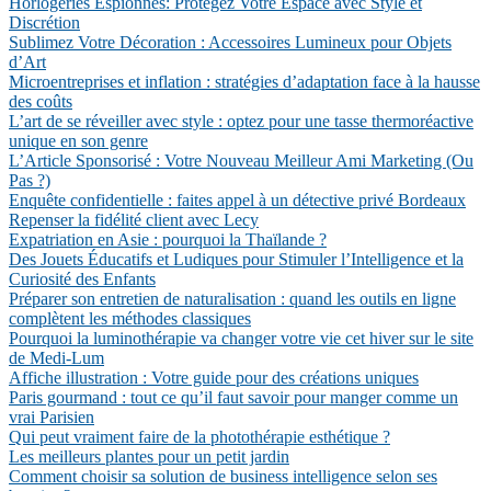
Horlogeries Espionnes: Protégez Votre Espace avec Style et
Discrétion
Sublimez Votre Décoration : Accessoires Lumineux pour Objets
d’Art
Microentreprises et inflation : stratégies d’adaptation face à la hausse
des coûts
L’art de se réveiller avec style : optez pour une tasse thermoréactive
unique en son genre
L’Article Sponsorisé : Votre Nouveau Meilleur Ami Marketing (Ou
Pas ?)
Enquête confidentielle : faites appel à un détective privé Bordeaux
Repenser la fidélité client avec Lecy
Expatriation en Asie : pourquoi la Thaïlande ?
Des Jouets Éducatifs et Ludiques pour Stimuler l’Intelligence et la
Curiosité des Enfants
Préparer son entretien de naturalisation : quand les outils en ligne
complètent les méthodes classiques
Pourquoi la luminothérapie va changer votre vie cet hiver sur le site
de Medi-Lum
Affiche illustration : Votre guide pour des créations uniques
Paris gourmand : tout ce qu’il faut savoir pour manger comme un
vrai Parisien
Qui peut vraiment faire de la photothérapie esthétique ?
Les meilleurs plantes pour un petit jardin
Comment choisir sa solution de business intelligence selon ses