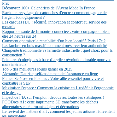
Prix
Découvrez 100+ Calendriers de l’Avent Made In France
Rachat et recyclage de cartouches d’encre : comment gagner de
l’argent écologiquement ?
Les casques HJC : sécurité, innovation et confort au service des
motards
Rapport de santé de la montre connectée : votre compagnon bien-
être 24 heures sur 24
Comment optimiser la rentabilité d’un bien locatif à Paris 17e ?
Les lambris en bois massif : comment préserver leur authenticité
Charpente traditionnelle vs fermette industrielle : quel choix pour la
construction ?
Peintures écologiques à base d’argile : révolution durable pour vos
murs intérieurs
Top 5 des meilleures souris gamer en 2025
Alexandre Dauriac, self-made man de l’assurance en ligne
France Sclérose en Plaques : Votre allié essentiel pour vivre et
combattre la SEP
Maximiser l’espace : Comment la cuisine en L redéfinit l’ergonomie
et le design
Impact de l’IA sur l’emploi : découvrez toutes les statistiques !
FOODres.AI : cette imprimante 3D transforme les déchets
alimentaires en charmants objets et décorations
Le revival des métiers d’art : comment les jeunes artisans réinventent
les savoir-faire