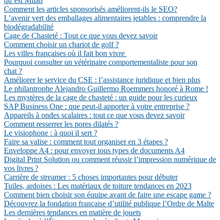
qu’est Milan
Comment les articles sponsorisés améliorent-ils le SEO?
L’avenir vert des emballages alimentaires jetables : comprendre la
biodégradabilité
Cage de Chasteté : Tout ce que vous devez savoir
Comment choisir un chariot de golf ?
Les villes françaises où il fait bon vivre
Pourquoi consulter un vétérinaire comportementaliste pour son
chat ?
Améliorer le service du CSE : l’assistance juridique et bien plus
Le philantrophe Alejandro Guillermo Roemmers honoré à Rome !
Les mystères de la cage de chasteté : un guide pour les curieux
SAP Business One : que peut-il apporter à votre entreprise ?
Appareils à ondes scalaires : tout ce que vous devez savoir
Comment resserrer les pores dilatés ?
Le visiophone : à quoi il sert ?
Faire sa valise : comment tout organiser en 3 étapes ?
Enveloppe A4 : pour envoyer tous types de documents A4
Digital Print Solution ou comment réussir l’impression numérique de
vos livres ?
Carrière de streamer : 5 choses importantes pour débuter
Tuiles, ardoises : Les matériaux de toiture tendances en 2023
Comment bien choisir son équipe avant de faire une escape game ?
Découvrez la fondation française d’utilité publique l’Ordre de Malte
Les dernières tendances en matière de jouets