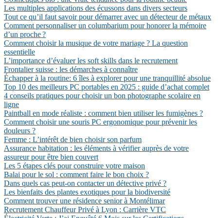
Les multiples applications des écussons dans divers secteurs
Tout ce qu’il faut savoir pour démarrer avec un détecteur de métaux
Comment personnaliser un columbarium pour honorer la mémoire
d’un proche ?
Comment choisir la musique de votre mariage ? La question
essentielle
L’importance d’évaluer les soft skills dans le recrutement
Frontalier suisse : les démarches à connaître
Échapper à la routine: 6 îles à explorer pour une tranquillité absolue
Top 10 des meilleurs PC portables en 2025 : guide d’achat complet
4 conseils pratiques pour choisir un bon photographe scolaire en
ligne
Paintball en mode réaliste : comment bien utiliser les fumigènes ?
Comment choisir une souris PC ergonomique pour prévenir les
douleurs ?
Femme : L’intérêt de bien choisir son parfum
Assurance habitation : les éléments à vérifier auprès de votre
assureur pour être bien couvert
Les 5 étapes clés pour construire votre maison
Balai pour le sol : comment faire le bon choix ?
Dans quels cas peut-on contacter un détective privé ?
Les bienfaits des plantes exotiques pour la biodiversité
Comment trouver une résidence senior à Montélimar
Recrutement Chauffeur Privé à Lyon : Carrière VTC