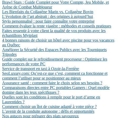
Brawl Stars : Guide Complet pour Votre Compte, Jeu Mobile, et
Arène de Combat Multijoueur
Les Bienfaits du Collagène Marin vs. Collagène Bovin
L’évolution de l’art abstrait : des origines à aujourd’hui
Stylo personnalisé : pour faire connaître votre entreprise
Comment évaluer la rente viagère : méthodes et conseils pratiques
Faites ressentir à votre client la qualité de vos produits avec les
échantillons Mytplast
4 bonnes raisons de choisir un hôtel avec piscine pour vos vacances
au Québec
Améliorer la Sécurité des Espaces Publics avec les Tourniquets
Tripodes
Guide complet sur le refroidissement processeur : Optimisez les
performances de votre PC
Service de transport en taxi à Ozoir-la-Ferrière
SeoLuxury.com: Qu’est-ce que c’est, comment ça fonctionne et
comment l’utiliser pour se positionner au mieux
Assurance santé : comment faire le choix selon ses besoins ?
Comparaisons directes entre PC portables Gamers : Quel modèle
domine dans les jeux spécifiques ?
Quelles sont les conditions à remplir pour le port d’arme en
Laurentides ?
Comment choisir un îlot de cuisine adapté à votre pièce ?
L’avenir de la conduite autonome : défis et opportunités
Nos astuces pour préparer des plats savoureux