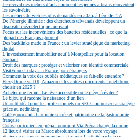
Le revival des métiers d’art : comment les jeunes artisans réinventent
les savoir-faire
Les métiers du web les plus demandés en 2025, à l’ère de l’IA
De l’énergie illimitée : des chercheurs taïwanais développent un
dispositif piézoélectrique innovant
Focus sur les inconvénients des batteries résidentielles : ce que la
plupart des Français ignorent
Des backlinks made in France : un levier stratégique du marketing
digital
L’investissement immobilier neuf à Montpellier pour la location
étudiant
Droit des marques : protéger et valoriser son identité commerciale
VisitFranceToday : la France pour étrangers
Comment la voix des oubliés médiatiques se fait-elle entendre ?
FlexyDrone vs DJI, Amazon et les autres concurrents : quel drone
choisir en 2025 ?
Acheter une ferme : Le rêve accessible ou le piège à éviter ?
Le bijou qui raconte la naissance d’un lien
Un outil idéal pour les professionnels du SEO : optimiser sa stratégie
grâce au netlinking
Café gourmand : harmonie sucrée et patrimoine de la gastronomie
française
Cours particuliers en prépa : pourquoi Via Prépa change la donne
12 lieux à visiter au Maroc absolument lors de votre voyage
Stages de vacances pour enfants : trouvez l’activité parfaite sur