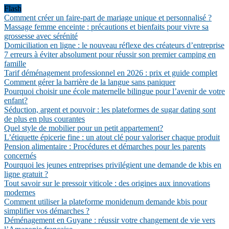
Flash
Comment créer un faire-part de mariage unique et personnalisé ?
Massage femme enceinte : précautions et bienfaits pour vivre sa
grossesse avec sérénité
Domiciliation en ligne : le nouveau réflexe des créateurs d’entreprise
7 erreurs à éviter absolument pour réussir son premier camping en
famille
Tarif déménagement professionnel en 2026 : prix et guide complet
Comment gérer la barrière de la langue sans paniquer
Pourquoi choisir une école maternelle bilingue pour l’avenir de votre
enfant?
Séduction, argent et pouvoir : les plateformes de sugar dating sont
de plus en plus courantes
Quel style de mobilier pour un petit appartement?
L’étiquette épicerie fine : un atout clé pour valoriser chaque produit
Pension alimentaire : Procédures et démarches pour les parents
concernés
Pourquoi les jeunes entreprises privilégient une demande de kbis en
ligne gratuit ?
Tout savoir sur le pressoir viticole : des origines aux innovations
modernes
Comment utiliser la plateforme monidenum demande kbis pour
simplifier vos démarches ?
Déménagement en Guyane : réussir votre changement de vie vers