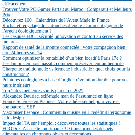
efficacement
Trouver Votre PC Gamer Parfait au Maroc : Comparatif et Meilleurs
Prix
Découvrez 100+ Calendriers de l’Avent Made In France
Rachat et recyclage de cartouches d’encre : comment gagner de
l’argent écologiquement ?
Les casques HJC : sécurité, innovation et confort au service des
motards
Rapport de santé de la montre connectée : votre compagnon bien-
être 24 heures sur 24
Comment optimiser la rentabilité d’un bien locatif à Paris 17e ?
Les lambris en bois massif : comment préserver leur authenticité
Charpente traditionnelle vs fermette industrielle : quel choix pour la
construction ?
Peintures écologiques à base d’argile : révolution durable pour vos
murs intérieurs
Top 5 des meilleures souris gamer en 2025
Alexandre Dauriac, self-made man de l’assurance en ligne
France Sclérose en Plaques : Votre allié essentiel pour vivre et
combattre la SEP
Maximiser l’espace : Comment la cuisine en L redéfinit l’ergonomie
et le design
Impact de l’IA sur l’emploi : découvrez toutes les statistiques !
FOODres.AI : cette imprimante 3D transforme les déchets
alimentaires en charmants objets et décorations