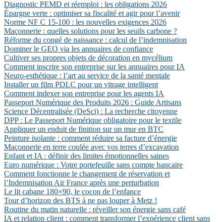
Diagnostic PEMD et réemploi : les obligations 2026
Épargne verte : optimiser sa fiscalité et agir pour l’avenir
Norme NF C 15-100 : les nouvelles exigences 2026
Maçonnerie : quelles solutions pour les seuils carbone ?
Réforme du congé de naissance : calcul de l’indemnisation
Dominer le GEO via les annuaires de confiance
Cultiver ses propres objets de décoration en mycélium
Comment inscrire son entreprise sur les annuaires pour IA
Neuro-esthétique : l’art au service de la santé mentale
Installer un film PDLC pour un vitrage intelligent
Comment indexer son entreprise pour les agents IA
Passeport Numérique des Produits 2026 : Guide Artisans
Science Décentralisée (DeSci) : La recherche citoyenne
DPP : Le Passeport Numérique obligatoire pour le textile
Appliquer un enduit de finition sur un mur en BTC
Peinture isolante : comment réduire sa facture d’énergie
Maçonnerie en terre coulée avec vos terres d’excavation
Enfant et IA : définir des limites émotionnelles saines
Euro numérique : Votre portefeuille sans compte bancaire
Comment fonctionne le changement de réservation et
l’Indemnisation Air France après une perturbation
Le lit cabane 180×90, le cocon de l’enfance
Tour d’horizon des BTS à ne pas louper à Metz !
Routine du matin naturelle : réveiller son énergie sans café
IA et relation client : comment transformer l’expérience client sans