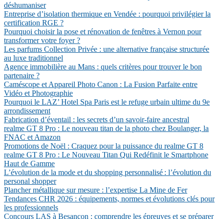
déshumaniser
Entreprise d’isolation thermique en Vendée : pourquoi privilégier la
certification RGE ?
Pourquoi choisir la pose et rénovation de fenêtres à Vernon pour
transformer votre foyer ?
Les parfums Collection Privée : une alternative française structurée
au luxe traditionnel
Agence immobilière au Mans : quels critères pour trouver le bon
partenaire ?
Caméscope et Appareil Photo Canon : La Fusion Parfaite entre
Vidéo et Photographie
Pourquoi le LAZ’ Hotel Spa Paris est le refuge urbain ultime du 9e
arrondissement
Fabrication d’éventail : les secrets d’un savoir-faire ancestral
realme GT 8 Pro : Le nouveau titan de la photo chez Boulanger, la
FNAC et Amazon
Promotions de Noël : Craquez pour la puissance du realme GT 8
realme GT 8 Pro : Le Nouveau Titan Qui Redéfinit le Smartphone
Haut de Gamme
L’évolution de la mode et du shopping personnalisé : l’évolution du
personal shopper
Plancher métallique sur mesure : l’expertise La Mine de Fer
Tendances CHR 2026 : équipements, normes et évolutions clés pour
les professionnels
Concours LAS à Besançon : comprendre les épreuves et se préparer