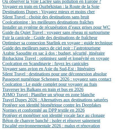
Où observer la Voie Lactée sans pollution en Europe ?
Voyager en train en Ouzbékistan : la Route de la Soie
Destinations Dupes : Voyagez mieux et moins cher
Silent Travel : choisir des destinations sans bruit
Coolcationing : les meilleures destinations fraîches
Installer un système de récupération d’eaux grises pour WC
Guide du Quiet Travel : voyager sans réseau ni surtourisme
Fuir la canicule : Guide des destinations de fraîcheur
Optimiser sa connexion Starlink en voyage : guide technique
Guide des meilleurs parcs de ciel noir : l’astrotourisme
Arabie Saoudite en sac à dos : budget, sécurité, itinéraire
Biohacking Travel : optimisez santé et longévité en voyage
Coolcation en Scandinavie : fuyez les canicules
Voyager sans avion en Asie du Sud-Est : Itinéraires
Silent Travel : destinations pour une déconnexion absolue
Passeport numérique Schengen 2026 : voyagez sans contact
Coolcation : Le guide complet pour voyager au frais
Traverser les Balkans en train et bus en 2026
JOMO Travel : Planifier un séjour en zone blanche
Travel Dupes 2026 : Alternatives aux destinations saturées
Protéger son identité biométrique contre les Deepfakes
Normes et conformité au DPP textile en 2026
Protéger et monétiser son identité vocale face au clonage
Béton de chanvre banché : isoler et rénover sainement
Fiscalité environnementale 2026 : malus et rénovation