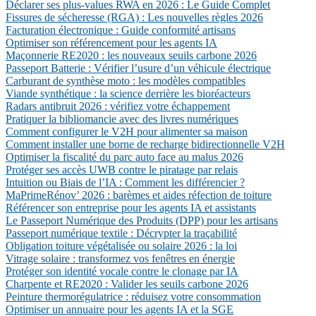
Déclarer ses plus-values RWA en 2026 : Le Guide Complet
Fissures de sécheresse (RGA) : Les nouvelles règles 2026
Facturation électronique : Guide conformité artisans
Optimiser son référencement pour les agents IA
Maçonnerie RE2020 : les nouveaux seuils carbone 2026
Passeport Batterie : Vérifier l’usure d’un véhicule électrique
Carburant de synthèse moto : les modèles compatibles
Viande synthétique : la science derrière les bioréacteurs
Radars antibruit 2026 : vérifiez votre échappement
Pratiquer la bibliomancie avec des livres numériques
Comment configurer le V2H pour alimenter sa maison
Comment installer une borne de recharge bidirectionnelle V2H
Optimiser la fiscalité du parc auto face au malus 2026
Protéger ses accès UWB contre le piratage par relais
Intuition ou Biais de l’IA : Comment les différencier ?
MaPrimeRénov’ 2026 : barèmes et aides réfection de toiture
Référencer son entreprise pour les agents IA et assistants
Le Passeport Numérique des Produits (DPP) pour les artisans
Passeport numérique textile : Décrypter la traçabilité
Obligation toiture végétalisée ou solaire 2026 : la loi
Vitrage solaire : transformez vos fenêtres en énergie
Protéger son identité vocale contre le clonage par IA
Charpente et RE2020 : Valider les seuils carbone 2026
Peinture thermorégulatrice : réduisez votre consommation
Optimiser un annuaire pour les agents IA et la SGE