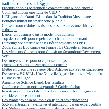
traditions culinaires de l’Égypte
Produits de soins personnels : comment faire le bon choix ?
Comment choisir une huile de CBD ?
L’Élégance du Qamis Blanc dans la Tradition Musulmane
Pourquoi utiliser un smartphone pliable ?
Conseils pour réduire les risques de santé après une chirurgie
esthétique
Lancer un business dans la mode : nos conseils
Top des conseils pour repeindre la chambre d’un enfant
L’intelligence artificielle et ses bénéfices dans nos vies
Zoom sur les Bootcamps en France : La Capsule en lumière
Les Meilleurs Conseils pour Choisir un Smartphone Récemment
Sorti
Des moyens aisés pour occuper son temps
Quels accessoires acheter pour son chien ?
Mettre en place une stratégie SEO Adaptée aux Petites Entreprises
Découvrez HUBILI : Une Nouvelle Approche dans le Monde du
Business en Ligne
Augenix de Science Blend: Les résultats
Combien coûte un poêle à granulé ? Guide d’achat
Investissement immobilier : les 4 meilleures villes françaises à
considérer en ce moment
Les avantages de la boussole en ligne et ses applications
SAP en entreprise : avantages et intégration par un expert certifié
Les édulcorants : tout ce que vous devez savoir