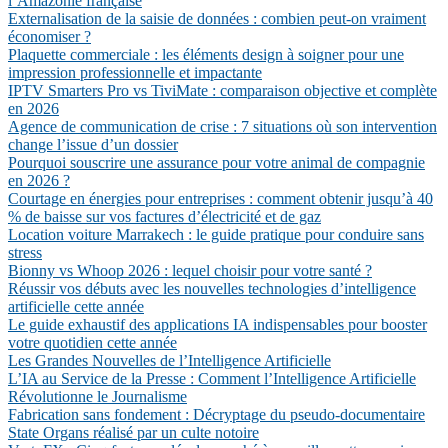
l’Amazonie française
Externalisation de la saisie de données : combien peut-on vraiment
économiser ?
Plaquette commerciale : les éléments design à soigner pour une
impression professionnelle et impactante
IPTV Smarters Pro vs TiviMate : comparaison objective et complète
en 2026
Agence de communication de crise : 7 situations où son intervention
change l’issue d’un dossier
Pourquoi souscrire une assurance pour votre animal de compagnie
en 2026 ?
Courtage en énergies pour entreprises : comment obtenir jusqu’à 40
% de baisse sur vos factures d’électricité et de gaz
Location voiture Marrakech : le guide pratique pour conduire sans
stress
Bionny vs Whoop 2026 : lequel choisir pour votre santé ?
Réussir vos débuts avec les nouvelles technologies d’intelligence
artificielle cette année
Le guide exhaustif des applications IA indispensables pour booster
votre quotidien cette année
Les Grandes Nouvelles de l’Intelligence Artificielle
L’IA au Service de la Presse : Comment l’Intelligence Artificielle
Révolutionne le Journalisme
Fabrication sans fondement : Décryptage du pseudo-documentaire
State Organs réalisé par un culte notoire