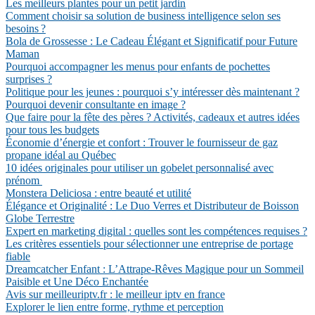
Les meilleurs plantes pour un petit jardin
Comment choisir sa solution de business intelligence selon ses
besoins ?
Bola de Grossesse : Le Cadeau Élégant et Significatif pour Future
Maman
Pourquoi accompagner les menus pour enfants de pochettes
surprises ?
Politique pour les jeunes : pourquoi s’y intéresser dès maintenant ?
Pourquoi devenir consultante en image ?
Que faire pour la fête des pères ? Activités, cadeaux et autres idées
pour tous les budgets
Économie d’énergie et confort : Trouver le fournisseur de gaz
propane idéal au Québec
10 idées originales pour utiliser un gobelet personnalisé avec
prénom
Monstera Deliciosa : entre beauté et utilité
Élégance et Originalité : Le Duo Verres et Distributeur de Boisson
Globe Terrestre
Expert en marketing digital : quelles sont les compétences requises ?
Les critères essentiels pour sélectionner une entreprise de portage
fiable
Dreamcatcher Enfant : L’Attrape-Rêves Magique pour un Sommeil
Paisible et Une Déco Enchantée
Avis sur meilleuriptv.fr : le meilleur iptv en france
Explorer le lien entre forme, rythme et perception