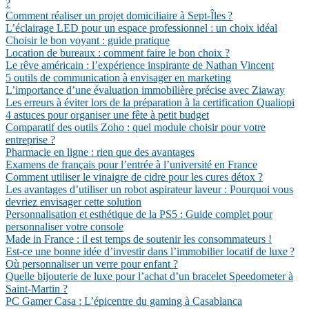
?
Comment réaliser un projet domiciliaire à Sept-Îles ?
L’éclairage LED pour un espace professionnel : un choix idéal
Choisir le bon voyant : guide pratique
Location de bureaux : comment faire le bon choix ?
Le rêve américain : l’expérience inspirante de Nathan Vincent
5 outils de communication à envisager en marketing
L’importance d’une évaluation immobilière précise avec Ziaway
Les erreurs à éviter lors de la préparation à la certification Qualiopi
4 astuces pour organiser une fête à petit budget
Comparatif des outils Zoho : quel module choisir pour votre
entreprise ?
Pharmacie en ligne : rien que des avantages
Examens de français pour l’entrée à l’université en France
Comment utiliser le vinaigre de cidre pour les cures détox ?
Les avantages d’utiliser un robot aspirateur laveur : Pourquoi vous
devriez envisager cette solution
Personnalisation et esthétique de la PS5 : Guide complet pour
personnaliser votre console
Made in France : il est temps de soutenir les consommateurs !
Est-ce une bonne idée d’investir dans l’immobilier locatif de luxe ?
Où personnaliser un verre pour enfant ?
Quelle bijouterie de luxe pour l’achat d’un bracelet Speedometer à
Saint-Martin ?
PC Gamer Casa : L’épicentre du gaming à Casablanca