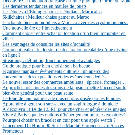
Découvrez la fondation française d’utilité publique l’Ordre de Malte
Les dernières tendances en matière de jouets
Les études à l’Étranger pour les étudiants Marocains
Skillchaires : Meilleur chaise gamer au Maroc
L’achat de biens immobiliers à Monaco avec des cryptomonnaies :
Une nouvelle ère de l’investissement
Comment choisir entre achat ou location d’un bien immobilier en
ville ?
Les avantages de consulter les sites d’actualité
Comment réaliser le dossier de déclaration préalable d’une piscine
en ligne ?
Streaming : définition, fonctionnement et avantages
Guide pratique pour bien choisir son barbecue
Figurines manga et événements culturels : un aperçu des
conventions, des expositions et des événements dédiés
Le nouvel essor des commerces ambulants : épicerie, fromager…
Approches holistiques des soins de la peau : mettre l’accent sur le
bien-être général pour une peau saine
Le fond de teint naturel : de plus en plus prisée par les femmes
Apprendre à gérer son stress avec un sophrologue à domicile
À découvrir : l’IA de 123RF pour chercher et générer des images
Vivre à Paris : quelles options d’hébergement pour les expatriés?
Pourquoi choisir un bracelet en cuir pour une apple watch ?
Lancement Du Honor 90 Sur Le Marché Européen : Un Succès
Prometteur