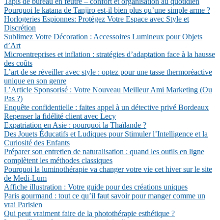
Tapis de bureau en feutre – confort et organisation au quotidien
Pourquoi le katana de Tanjiro est-il bien plus qu’une simple arme ?
Horlogeries Espionnes: Protégez Votre Espace avec Style et
Discrétion
Sublimez Votre Décoration : Accessoires Lumineux pour Objets
d’Art
Microentreprises et inflation : stratégies d’adaptation face à la hausse
des coûts
L’art de se réveiller avec style : optez pour une tasse thermoréactive
unique en son genre
L’Article Sponsorisé : Votre Nouveau Meilleur Ami Marketing (Ou
Pas ?)
Enquête confidentielle : faites appel à un détective privé Bordeaux
Repenser la fidélité client avec Lecy
Expatriation en Asie : pourquoi la Thaïlande ?
Des Jouets Éducatifs et Ludiques pour Stimuler l’Intelligence et la
Curiosité des Enfants
Préparer son entretien de naturalisation : quand les outils en ligne
complètent les méthodes classiques
Pourquoi la luminothérapie va changer votre vie cet hiver sur le site
de Medi-Lum
Affiche illustration : Votre guide pour des créations uniques
Paris gourmand : tout ce qu’il faut savoir pour manger comme un
vrai Parisien
Qui peut vraiment faire de la photothérapie esthétique ?