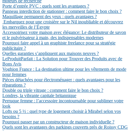
moteurs de recherche
Porte d’entrée PVC : quels sont les avantages ?
Panneau interdiction de stationner : comment faire le bon choix ?
Maquillage permanent des yeux : quels avantages ?
Embarquez pour une croisière sur le Nil inoubliable et découvrez
les merveilles de l’Égypte
Accessoirisez votre maison avec élégance: Le distributeur de savon
et le pulvérisateur à main, des indispensables modernes
Pourquoi faire appel à un graphiste freelance pour sa stratégie
publicitaire ?
Quelles garanties s’appliquent aux maisons neuves ?
LeProduitParfait : La Solution pour Trouver des Produits avec de
Bons Avis
Voghion France : La destination ultime pour les vêtements de mode
pour femmes
Pièces détachées pour électroménager : quels avantages pour les
réparations ?
Double ou triple vitrage : comment faire le bon choix ?
Londres, la vibrante capitale britannique
Perruque femme : l’accessoire incontournable pour sublimer votre
look
Lofts ou 5 ½ : quel type de logement choisir à Mirabel selon vos
besoins ?
Pourquoi passer par un constructeur de maison individuelle ?
Quels sont les avantages des parkings couverts près de Roissy CDG