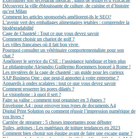
Externaliser son secrétariat médical : gains de temps et d’efficacité
Découvrez la ville éblouissante de culture, de cuisine et d’histoire
qu’est Milan
Comment les articles sponsorisés améliorent-ils le SEO?
L’avenir vert des emballages alimentaires jetables : comprendre la
biodégradabilité
Cage de Chasteté : Tout ce que vous devez savoir
Comment choisir un chariot de golf ?
Les villes françaises où il fait bon vivre
Pourquoi consulter un vétérinaire comportementaliste pour son
chat ?
Améliorer le service du CSE : l’assistance juridique et bien plus
Le philantrophe Alejandro Guillermo Roemmers honoré à Rome !
Les mystères de la cage de chasteté : un guide pour les curieux
SAP Business One : que peut-il apporter à votre entreprise ?
Appareils à ondes scalaires : tout ce que vous devez savoir
Comment resserrer les pores dilatés ?
Le visiophone : à quoi il sert ?
Faire sa valise : comment tout organiser en 3 étapes ?
Enveloppe A4 : pour envoyer tous types de documents A4
Digital Print Solution ou comment réussir l’impression numérique de
vos livres ?
Carrière de streamer : 5 choses importantes pour débuter
Tuiles, ardoises : Les matériaux de toiture tendances en 2023
Comment bien choisir son équipe avant de faire une escape game ?