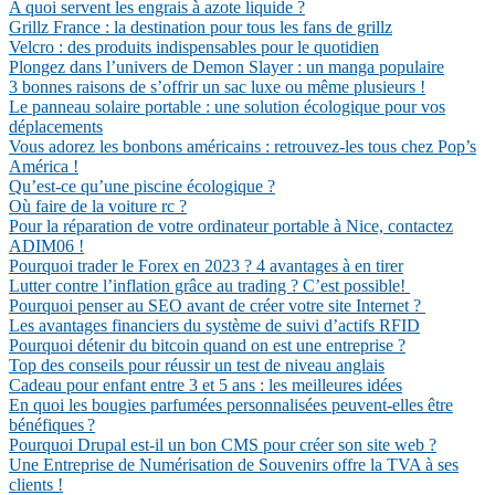
A quoi servent les engrais à azote liquide ?
Grillz France : la destination pour tous les fans de grillz
Velcro : des produits indispensables pour le quotidien
Plongez dans l’univers de Demon Slayer : un manga populaire
3 bonnes raisons de s’offrir un sac luxe ou même plusieurs !
Le panneau solaire portable : une solution écologique pour vos
déplacements
Vous adorez les bonbons américains : retrouvez-les tous chez Pop’s
América !
Qu’est-ce qu’une piscine écologique ?
Où faire de la voiture rc ?
Pour la réparation de votre ordinateur portable à Nice, contactez
ADIM06 !
Pourquoi trader le Forex en 2023 ? 4 avantages à en tirer
Lutter contre l’inflation grâce au trading ? C’est possible!
Pourquoi penser au SEO avant de créer votre site Internet ?
Les avantages financiers du système de suivi d’actifs RFID
Pourquoi détenir du bitcoin quand on est une entreprise ?
Top des conseils pour réussir un test de niveau anglais
Cadeau pour enfant entre 3 et 5 ans : les meilleures idées
En quoi les bougies parfumées personnalisées peuvent-elles être
bénéfiques ?
Pourquoi Drupal est-il un bon CMS pour créer son site web ?
Une Entreprise de Numérisation de Souvenirs offre la TVA à ses
clients !