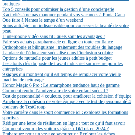
pratiques
Top 5 conseils pour optimiser la gestion d’une conciergerie
3 activités à ne pas manquer pendant vos vacances à Punta Cana
Que faire à Nantes le temps d’un weekend
Soins anti-âge : un indispensable pour conserver la beauté de votre
peau
L’interphone vidéo sans fil : quels sont les avantages ?
Faire ses achats parapharmacie en ligne en toute confiance
Orthophonie et bilinguisme : traitement des troubles du langage
La place de l’éducateur spécialisé dans l’inclusion scolaire
Options de mutuelle pour les jeunes adultes à petit budget
Les atouts clés du poste de travail industriel sur mesure pour les
entreprises
9 signes qui montrent qu’il est temps de remplacer votre vieille
machine de nettoyage
Honor Magic 6 Pro : Le smartphone tendance haut de gamme
Comment rendre l’anniversaire de votre enfant spécial ?
Test de personnalité 4 couleurs, pour améliorer la cohésion d’équipe
Améliorez la cohésion de votre équipe avec le test de personnalité 4
couleurs de TestGroup
Votre carrière dans le sport commence ici : explorez les formations
sportives
Rédiger une lettre de résiliation en ligne : tout ce qu’il faut savoir
Comment vendre des voitures grâce à TikTok en 2024 ?
Embarquez pour un voyage savoureux : Explorer les riches