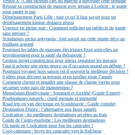
VestoFX : Cinq facteurs clés du marché à surveiller cette semaine
Réussir sa construction de maison avec terrain à Lorient : le guide
pour sauter le pas
Déménagement Paris Lille : tout ce qu’il faut savoir pour un
déménagement longue distance réussi
Urgence en pleine nuit : Comment solliciter un médecin de garde
sans stresser ?
Scindapsus pictus argyraeus : tout savoir sur cette plante déco au
feuillage argenté
Pourquoi les tables de massage électriques fixes sont-elles un
investissement pour la santé du thérapeute ?
Gestion projet construction pour mieux organiser les travaux
Faut-il acheter une moto neuve ou d’occasion quand on débute ?
Pourquoi voyager hors saison est-il souvent la meilleure décision ?
6 idées pour décorer sa terrasse et en profiter toute l’année
Comment choisir et installer une plaque de charge vierge pour
sécuriser votre parc de manutention ?
Magnésium Bisglycinate : Sommeil et Anxiété (Guide Expert)
Postbiotiques naturels : clarté mentale et immunité
Road trip en van électrique en Scandinavie : Guide complet
Destination Dupes : l’alternative aux lieux saturés
Coolcation : les meilleures destinations secrètes au frais
Guide de l’astro-tourisme : Les meilleures destinations
Où partir en Coolcation pour fuir les canicules ?
Cool-cationing : fuyez les canicules vers la fraîcheur