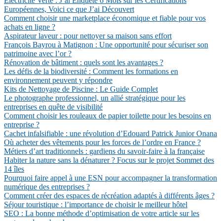
Électricité Verte : J’ai Enquêté 6 Mois sur les Certifications
Européennes, Voici ce que J’ai Découvert
Comment choisir une marketplace économique et fiable pour vos
achats en ligne ?
Aspirateur laveur : pour nettoyer sa maison sans effort
François Bayrou à Matignon : Une opportunité pour sécuriser son
patrimoine avec l’or ?
Rénovation de bâtiment : quels sont les avantages ?
Les défis de la biodiversité : Comment les formations en
environnement peuvent y répondre
Kits de Nettoyage de Piscine : Le Guide Complet
Le photographe professionnel, un allié stratégique pour les
entreprises en quête de visibilité
Comment choisir les rouleaux de papier toilette pour les besoins en
entreprise ?
Cachet infalsifiable : une révolution d’Edouard Patrick Junior Onana
Où acheter des vêtements pour les forces de l’ordre en France ?
Métiers d’art traditionnels : gardiens du savoir-faire à la française
Habiter la nature sans la dénaturer ? Focus sur le projet Sommet des
14 îles
Pourquoi faire appel à une ESN pour accompagner la transformation
numérique des entreprises ?
Comment créer des espaces de récréation adaptés à différents âges ?
Séjour touristique : l’importance de choisir le meilleur hôtel
SEO : La bonne méthode d’optimisation de votre article sur les