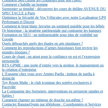
Comment bien choisir les croquettes pour son chien?
Comment s’habille un homme
Surmonter sa timidité : découvrez les cours de théâtre AVENUE DU
SPECTACLE à Paris
Optimisez la Sécurité de Vos Véhicules avec notre Localisateur GPS
Performant et Discret
Comment le bruit blanc favorise un sommeil paisible pour les bébés
Or historique : la stratégie patrimoniale qui contourne les banques
Formation en SEO : un indispensable pour plus de visibilité sur
Google
Quels débouchés après des études en arts plastiques ?
Comment les reproductions d’armes historiques font revivre les
grandes époques ?
Cours de chant : un atout pour la confiance en soi et l’expression
personnelle
BTS GPME : une porte d’entrée vers la gestion, le management ou
la création d’entreprise
L’Espagne chez vous avec Amigo Paella : traiteur de paella à
domicile
Toy Room Malte : le club iconique des soirées exclusives à
Paceville
La Compagnie des Serruriers, interventions en serrurerie rapides et
fiables !
Comment changer un mitigeur de douche soi-même ?
Contacter BanqueQonto par téléphone : Coordonnées et Services