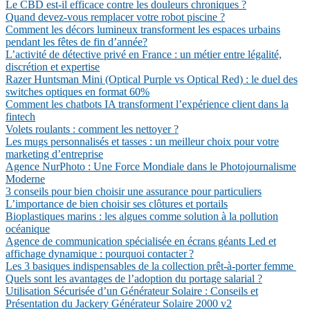
Le CBD est-il efficace contre les douleurs chroniques ?
Quand devez-vous remplacer votre robot piscine ?
Comment les décors lumineux transforment les espaces urbains
pendant les fêtes de fin d’année?
L’activité de détective privé en France : un métier entre légalité,
discrétion et expertise
Razer Huntsman Mini (Optical Purple vs Optical Red) : le duel des
switches optiques en format 60%
Comment les chatbots IA transforment l’expérience client dans la
fintech
Volets roulants : comment les nettoyer ?
Les mugs personnalisés et tasses : un meilleur choix pour votre
marketing d’entreprise
Agence NurPhoto : Une Force Mondiale dans le Photojournalisme
Moderne
3 conseils pour bien choisir une assurance pour particuliers
L’importance de bien choisir ses clôtures et portails
Bioplastiques marins : les algues comme solution à la pollution
océanique
Agence de communication spécialisée en écrans géants Led et
affichage dynamique : pourquoi contacter ?
Les 3 basiques indispensables de la collection prêt-à-porter femme
Quels sont les avantages de l’adoption du portage salarial ?
Utilisation Sécurisée d’un Générateur Solaire : Conseils et
Présentation du Jackery Générateur Solaire 2000 v2