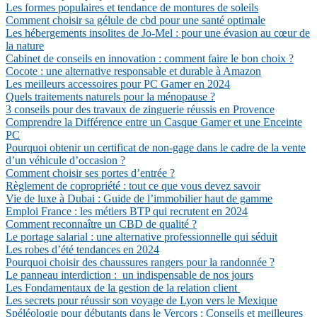
Les formes populaires et tendance de montures de soleils
Comment choisir sa gélule de cbd pour une santé optimale
Les hébergements insolites de Jo-Mel : pour une évasion au cœur de
la nature
Cabinet de conseils en innovation : comment faire le bon choix ?
Cocote : une alternative responsable et durable à Amazon
Les meilleurs accessoires pour PC Gamer en 2024
Quels traitements naturels pour la ménopause ?
3 conseils pour des travaux de zinguerie réussis en Provence
Comprendre la Différence entre un Casque Gamer et une Enceinte
PC
Pourquoi obtenir un certificat de non-gage dans le cadre de la vente
d’un véhicule d’occasion ?
Comment choisir ses portes d’entrée ?
Règlement de copropriété : tout ce que vous devez savoir
Vie de luxe à Dubai : Guide de l’immobilier haut de gamme
Emploi France : les métiers BTP qui recrutent en 2024
Comment reconnaître un CBD de qualité ?
Le portage salarial : une alternative professionnelle qui séduit
Les robes d’été tendances en 2024
Pourquoi choisir des chaussures rangers pour la randonnée ?
Le panneau interdiction : un indispensable de nos jours
Les Fondamentaux de la gestion de la relation client
Les secrets pour réussir son voyage de Lyon vers le Mexique
Spéléologie pour débutants dans le Vercors : Conseils et meilleures