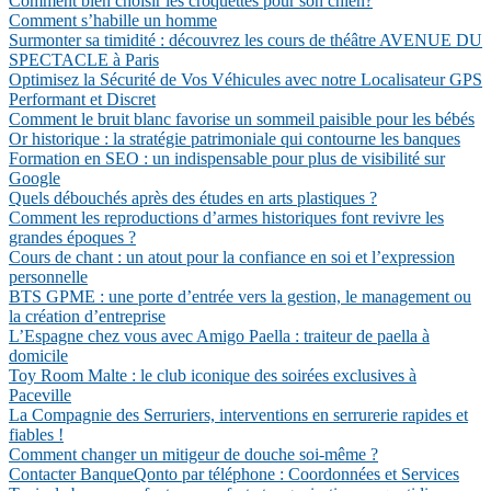
Comment bien choisir les croquettes pour son chien?
Comment s’habille un homme
Surmonter sa timidité : découvrez les cours de théâtre AVENUE DU
SPECTACLE à Paris
Optimisez la Sécurité de Vos Véhicules avec notre Localisateur GPS
Performant et Discret
Comment le bruit blanc favorise un sommeil paisible pour les bébés
Or historique : la stratégie patrimoniale qui contourne les banques
Formation en SEO : un indispensable pour plus de visibilité sur
Google
Quels débouchés après des études en arts plastiques ?
Comment les reproductions d’armes historiques font revivre les
grandes époques ?
Cours de chant : un atout pour la confiance en soi et l’expression
personnelle
BTS GPME : une porte d’entrée vers la gestion, le management ou
la création d’entreprise
L’Espagne chez vous avec Amigo Paella : traiteur de paella à
domicile
Toy Room Malte : le club iconique des soirées exclusives à
Paceville
La Compagnie des Serruriers, interventions en serrurerie rapides et
fiables !
Comment changer un mitigeur de douche soi-même ?
Contacter BanqueQonto par téléphone : Coordonnées et Services