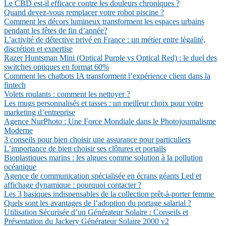
Le CBD est-il efficace contre les douleurs chroniques ?
Quand devez-vous remplacer votre robot piscine ?
Comment les décors lumineux transforment les espaces urbains
pendant les fêtes de fin d’année?
L’activité de détective privé en France : un métier entre légalité,
discrétion et expertise
Razer Huntsman Mini (Optical Purple vs Optical Red) : le duel des
switches optiques en format 60%
Comment les chatbots IA transforment l’expérience client dans la
fintech
Volets roulants : comment les nettoyer ?
Les mugs personnalisés et tasses : un meilleur choix pour votre
marketing d’entreprise
Agence NurPhoto : Une Force Mondiale dans le Photojournalisme
Moderne
3 conseils pour bien choisir une assurance pour particuliers
L’importance de bien choisir ses clôtures et portails
Bioplastiques marins : les algues comme solution à la pollution
océanique
Agence de communication spécialisée en écrans géants Led et
affichage dynamique : pourquoi contacter ?
Les 3 basiques indispensables de la collection prêt-à-porter femme
Quels sont les avantages de l’adoption du portage salarial ?
Utilisation Sécurisée d’un Générateur Solaire : Conseils et
Présentation du Jackery Générateur Solaire 2000 v2