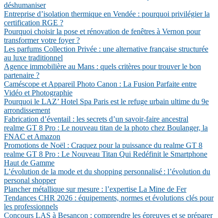
déshumaniser
Entreprise d’isolation thermique en Vendée : pourquoi privilégier la
certification RGE ?
Pourquoi choisir la pose et rénovation de fenêtres à Vernon pour
transformer votre foyer ?
Les parfums Collection Privée : une alternative française structurée
au luxe traditionnel
Agence immobilière au Mans : quels critères pour trouver le bon
partenaire ?
Caméscope et Appareil Photo Canon : La Fusion Parfaite entre
Vidéo et Photographie
Pourquoi le LAZ’ Hotel Spa Paris est le refuge urbain ultime du 9e
arrondissement
Fabrication d’éventail : les secrets d’un savoir-faire ancestral
realme GT 8 Pro : Le nouveau titan de la photo chez Boulanger, la
FNAC et Amazon
Promotions de Noël : Craquez pour la puissance du realme GT 8
realme GT 8 Pro : Le Nouveau Titan Qui Redéfinit le Smartphone
Haut de Gamme
L’évolution de la mode et du shopping personnalisé : l’évolution du
personal shopper
Plancher métallique sur mesure : l’expertise La Mine de Fer
Tendances CHR 2026 : équipements, normes et évolutions clés pour
les professionnels
Concours LAS à Besançon : comprendre les épreuves et se préparer