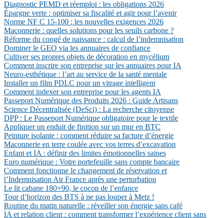
Diagnostic PEMD et réemploi : les obligations 2026
Épargne verte : optimiser sa fiscalité et agir pour l’avenir
Norme NF C 15-100 : les nouvelles exigences 2026
Maçonnerie : quelles solutions pour les seuils carbone ?
Réforme du congé de naissance : calcul de l’indemnisation
Dominer le GEO via les annuaires de confiance
Cultiver ses propres objets de décoration en mycélium
Comment inscrire son entreprise sur les annuaires pour IA
Neuro-esthétique : l’art au service de la santé mentale
Installer un film PDLC pour un vitrage intelligent
Comment indexer son entreprise pour les agents IA
Passeport Numérique des Produits 2026 : Guide Artisans
Science Décentralisée (DeSci) : La recherche citoyenne
DPP : Le Passeport Numérique obligatoire pour le textile
Appliquer un enduit de finition sur un mur en BTC
Peinture isolante : comment réduire sa facture d’énergie
Maçonnerie en terre coulée avec vos terres d’excavation
Enfant et IA : définir des limites émotionnelles saines
Euro numérique : Votre portefeuille sans compte bancaire
Comment fonctionne le changement de réservation et
l’Indemnisation Air France après une perturbation
Le lit cabane 180×90, le cocon de l’enfance
Tour d’horizon des BTS à ne pas louper à Metz !
Routine du matin naturelle : réveiller son énergie sans café
IA et relation client : comment transformer l’expérience client sans