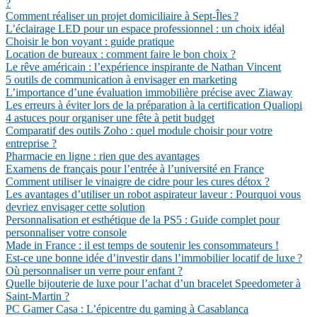
?
Comment réaliser un projet domiciliaire à Sept-Îles ?
L’éclairage LED pour un espace professionnel : un choix idéal
Choisir le bon voyant : guide pratique
Location de bureaux : comment faire le bon choix ?
Le rêve américain : l’expérience inspirante de Nathan Vincent
5 outils de communication à envisager en marketing
L’importance d’une évaluation immobilière précise avec Ziaway
Les erreurs à éviter lors de la préparation à la certification Qualiopi
4 astuces pour organiser une fête à petit budget
Comparatif des outils Zoho : quel module choisir pour votre
entreprise ?
Pharmacie en ligne : rien que des avantages
Examens de français pour l’entrée à l’université en France
Comment utiliser le vinaigre de cidre pour les cures détox ?
Les avantages d’utiliser un robot aspirateur laveur : Pourquoi vous
devriez envisager cette solution
Personnalisation et esthétique de la PS5 : Guide complet pour
personnaliser votre console
Made in France : il est temps de soutenir les consommateurs !
Est-ce une bonne idée d’investir dans l’immobilier locatif de luxe ?
Où personnaliser un verre pour enfant ?
Quelle bijouterie de luxe pour l’achat d’un bracelet Speedometer à
Saint-Martin ?
PC Gamer Casa : L’épicentre du gaming à Casablanca