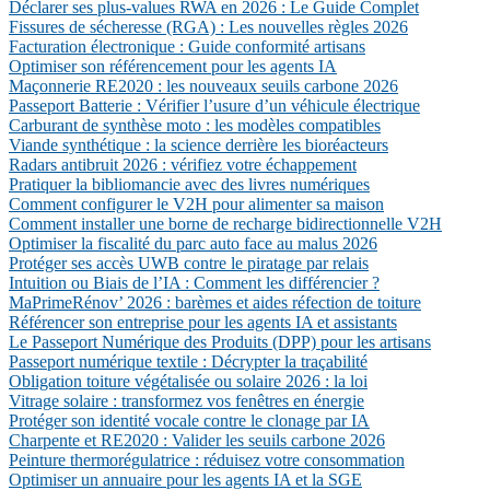
Déclarer ses plus-values RWA en 2026 : Le Guide Complet
Fissures de sécheresse (RGA) : Les nouvelles règles 2026
Facturation électronique : Guide conformité artisans
Optimiser son référencement pour les agents IA
Maçonnerie RE2020 : les nouveaux seuils carbone 2026
Passeport Batterie : Vérifier l’usure d’un véhicule électrique
Carburant de synthèse moto : les modèles compatibles
Viande synthétique : la science derrière les bioréacteurs
Radars antibruit 2026 : vérifiez votre échappement
Pratiquer la bibliomancie avec des livres numériques
Comment configurer le V2H pour alimenter sa maison
Comment installer une borne de recharge bidirectionnelle V2H
Optimiser la fiscalité du parc auto face au malus 2026
Protéger ses accès UWB contre le piratage par relais
Intuition ou Biais de l’IA : Comment les différencier ?
MaPrimeRénov’ 2026 : barèmes et aides réfection de toiture
Référencer son entreprise pour les agents IA et assistants
Le Passeport Numérique des Produits (DPP) pour les artisans
Passeport numérique textile : Décrypter la traçabilité
Obligation toiture végétalisée ou solaire 2026 : la loi
Vitrage solaire : transformez vos fenêtres en énergie
Protéger son identité vocale contre le clonage par IA
Charpente et RE2020 : Valider les seuils carbone 2026
Peinture thermorégulatrice : réduisez votre consommation
Optimiser un annuaire pour les agents IA et la SGE