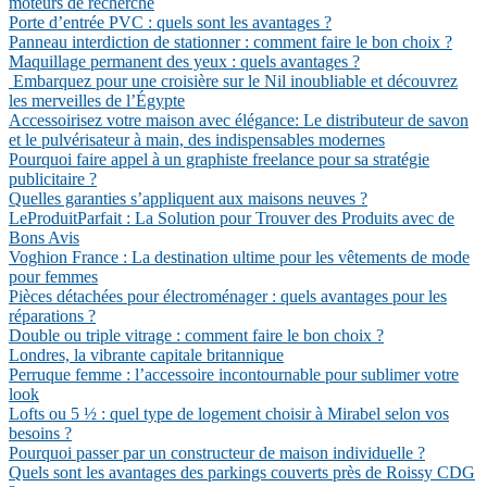
moteurs de recherche
Porte d’entrée PVC : quels sont les avantages ?
Panneau interdiction de stationner : comment faire le bon choix ?
Maquillage permanent des yeux : quels avantages ?
Embarquez pour une croisière sur le Nil inoubliable et découvrez
les merveilles de l’Égypte
Accessoirisez votre maison avec élégance: Le distributeur de savon
et le pulvérisateur à main, des indispensables modernes
Pourquoi faire appel à un graphiste freelance pour sa stratégie
publicitaire ?
Quelles garanties s’appliquent aux maisons neuves ?
LeProduitParfait : La Solution pour Trouver des Produits avec de
Bons Avis
Voghion France : La destination ultime pour les vêtements de mode
pour femmes
Pièces détachées pour électroménager : quels avantages pour les
réparations ?
Double ou triple vitrage : comment faire le bon choix ?
Londres, la vibrante capitale britannique
Perruque femme : l’accessoire incontournable pour sublimer votre
look
Lofts ou 5 ½ : quel type de logement choisir à Mirabel selon vos
besoins ?
Pourquoi passer par un constructeur de maison individuelle ?
Quels sont les avantages des parkings couverts près de Roissy CDG