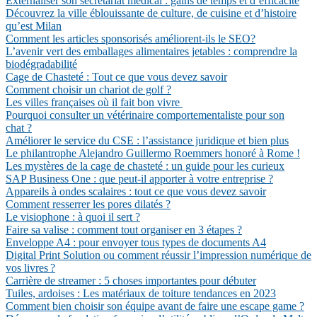
Externaliser son secrétariat médical : gains de temps et d’efficacité
Découvrez la ville éblouissante de culture, de cuisine et d’histoire
qu’est Milan
Comment les articles sponsorisés améliorent-ils le SEO?
L’avenir vert des emballages alimentaires jetables : comprendre la
biodégradabilité
Cage de Chasteté : Tout ce que vous devez savoir
Comment choisir un chariot de golf ?
Les villes françaises où il fait bon vivre
Pourquoi consulter un vétérinaire comportementaliste pour son
chat ?
Améliorer le service du CSE : l’assistance juridique et bien plus
Le philantrophe Alejandro Guillermo Roemmers honoré à Rome !
Les mystères de la cage de chasteté : un guide pour les curieux
SAP Business One : que peut-il apporter à votre entreprise ?
Appareils à ondes scalaires : tout ce que vous devez savoir
Comment resserrer les pores dilatés ?
Le visiophone : à quoi il sert ?
Faire sa valise : comment tout organiser en 3 étapes ?
Enveloppe A4 : pour envoyer tous types de documents A4
Digital Print Solution ou comment réussir l’impression numérique de
vos livres ?
Carrière de streamer : 5 choses importantes pour débuter
Tuiles, ardoises : Les matériaux de toiture tendances en 2023
Comment bien choisir son équipe avant de faire une escape game ?