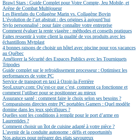
Brawl Stars : Guide Complet pour Votre Compte, Jeu Mobile, et
Arène de Combat Multijoueur
Les Bienfaits du Collagène Marin vs. Collagène Bovin
L’évolution de l’art abstrait : des origines à aujourd’hui
Stylo personnalisé : pour faire connaître votre entreprise
Comment évaluer la rente viagère : méthodes et conseils pratiques
Faites ressentir à votre client la qualité de vos produits avec les
échantillons Mytplast
4 bonnes raisons de choisir un hôtel avec piscine pour vos vacances
au Québec
Améliorer la Sécurité des Espaces Publics avec les Tourniquets
Tripodes
Guide complet sur le refroidissement processeur : Optimisez les
performances de votre PC
Service de transport en taxi à Ozoir-la-Ferrière
SeoLuxury.com: Qu’est-ce que c’est, comment ça fonctionne et
comment l’utiliser pour se positionner au mieux
Assurance santé : comment faire le choix selon ses besoins ?
Comparaisons directes entre PC portables Gamers : Quel modèle
domine dans les jeux spécifiques ?
Quelles sont les conditions à remplir pour le port d’arme en
Laurentides ?
Comment choisir un îlot de cuisine adapté à votre pièce ?
L’avenir de la conduite autonome : défis et opportunités
Nos astuces pour préparer des plats savoureux