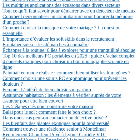
Les multiples applications des écussons dans divers secteurs
Tout ce qu’il faut savoir pour démarrer avec un détecteur de métaux
Comment personnaliser un columbarium pour honorer la mémoire
d’un proche ?
Comment choisir la musique de votre mariage ? La question
essentielle
L’importance d’évaluer les soft skills dans le recrutement
Frontalier suisse : les démarches à connaître
Échapper à la routine: 6 îles à explorer pour une tranquillité absolue
Top 10 des meilleurs PC portables en 2025 : guide d’achat complet
4 conseils pratiques pour choisir un bon photographe scolaire en
ligne
Paintball en mode réaliste : comment bien utiliser les fumigènes ?
Comment choisir une souris PC ergonomique pour prévenir les
douleurs ?
Femme : L’intérêt de bien choisir son parfum
Assurance habitation : les éléments à vérifier auprès de votre
assureur pour être bien couvert
Les 5 étapes clés pour construire votre maison
Balai pour le sol : comment faire le bon choix ?
Dans quels cas peut-on contacter un détective privé ?
Les bienfaits des plantes exotiques pour la biodiversité
Comment trouver une résidence senior à Montélimar
Recrutement Chauffeur Privé à Lyon : Carrière VTC