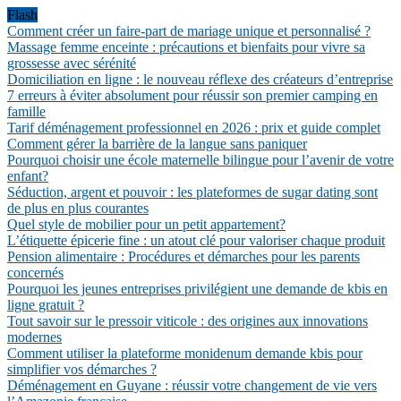
Flash
Comment créer un faire-part de mariage unique et personnalisé ?
Massage femme enceinte : précautions et bienfaits pour vivre sa
grossesse avec sérénité
Domiciliation en ligne : le nouveau réflexe des créateurs d’entreprise
7 erreurs à éviter absolument pour réussir son premier camping en
famille
Tarif déménagement professionnel en 2026 : prix et guide complet
Comment gérer la barrière de la langue sans paniquer
Pourquoi choisir une école maternelle bilingue pour l’avenir de votre
enfant?
Séduction, argent et pouvoir : les plateformes de sugar dating sont
de plus en plus courantes
Quel style de mobilier pour un petit appartement?
L’étiquette épicerie fine : un atout clé pour valoriser chaque produit
Pension alimentaire : Procédures et démarches pour les parents
concernés
Pourquoi les jeunes entreprises privilégient une demande de kbis en
ligne gratuit ?
Tout savoir sur le pressoir viticole : des origines aux innovations
modernes
Comment utiliser la plateforme monidenum demande kbis pour
simplifier vos démarches ?
Déménagement en Guyane : réussir votre changement de vie vers