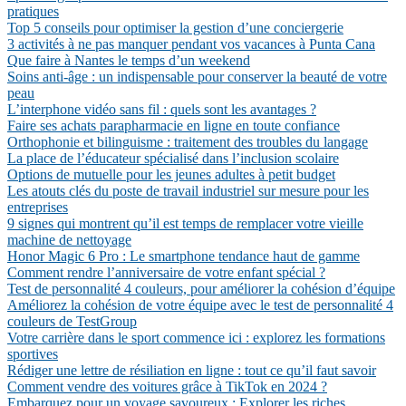
pratiques
Top 5 conseils pour optimiser la gestion d’une conciergerie
3 activités à ne pas manquer pendant vos vacances à Punta Cana
Que faire à Nantes le temps d’un weekend
Soins anti-âge : un indispensable pour conserver la beauté de votre
peau
L’interphone vidéo sans fil : quels sont les avantages ?
Faire ses achats parapharmacie en ligne en toute confiance
Orthophonie et bilinguisme : traitement des troubles du langage
La place de l’éducateur spécialisé dans l’inclusion scolaire
Options de mutuelle pour les jeunes adultes à petit budget
Les atouts clés du poste de travail industriel sur mesure pour les
entreprises
9 signes qui montrent qu’il est temps de remplacer votre vieille
machine de nettoyage
Honor Magic 6 Pro : Le smartphone tendance haut de gamme
Comment rendre l’anniversaire de votre enfant spécial ?
Test de personnalité 4 couleurs, pour améliorer la cohésion d’équipe
Améliorez la cohésion de votre équipe avec le test de personnalité 4
couleurs de TestGroup
Votre carrière dans le sport commence ici : explorez les formations
sportives
Rédiger une lettre de résiliation en ligne : tout ce qu’il faut savoir
Comment vendre des voitures grâce à TikTok en 2024 ?
Embarquez pour un voyage savoureux : Explorer les riches