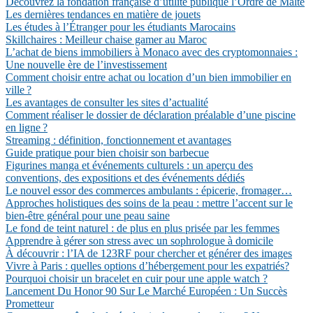
Découvrez la fondation française d’utilité publique l’Ordre de Malte
Les dernières tendances en matière de jouets
Les études à l’Étranger pour les étudiants Marocains
Skillchaires : Meilleur chaise gamer au Maroc
L’achat de biens immobiliers à Monaco avec des cryptomonnaies :
Une nouvelle ère de l’investissement
Comment choisir entre achat ou location d’un bien immobilier en
ville ?
Les avantages de consulter les sites d’actualité
Comment réaliser le dossier de déclaration préalable d’une piscine
en ligne ?
Streaming : définition, fonctionnement et avantages
Guide pratique pour bien choisir son barbecue
Figurines manga et événements culturels : un aperçu des
conventions, des expositions et des événements dédiés
Le nouvel essor des commerces ambulants : épicerie, fromager…
Approches holistiques des soins de la peau : mettre l’accent sur le
bien-être général pour une peau saine
Le fond de teint naturel : de plus en plus prisée par les femmes
Apprendre à gérer son stress avec un sophrologue à domicile
À découvrir : l’IA de 123RF pour chercher et générer des images
Vivre à Paris : quelles options d’hébergement pour les expatriés?
Pourquoi choisir un bracelet en cuir pour une apple watch ?
Lancement Du Honor 90 Sur Le Marché Européen : Un Succès
Prometteur