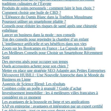
traditions culinaires de l’Égypte
Produits de soins personnels : comment faire le bon choix ?
Comment choisir une huile de CBD ?
L’Élégance du Qamis Blanc dans la Tradition Musulmane
Pourquoi utiliser un smartphone pliable ?
Conseils pour réduire les risques de santé après une chirurgie
esthétique
Lancer un business dans la mode : nos conseils
Top des conseils pour repeindre la chambre d’un enfant
L’intelligence artificielle et ses bénéfices dans nos vies
Zoom sur les Bootcamps en France : La Capsule en lumière
Les Meilleurs Conseils pour Choisir un Smartphone Récemment
Sorti
Des moyens aisés pour occuper son temps
Quels accessoires acheter pour son chien ?
Mettre en place une stratégie SEO Adaptée aux Petites Entreprises
Découvrez HUBILI : Une Nouvelle Approche dans le Monde du
Business en Ligne
Augenix de Science Blend: Les résultats
Combien coûte un poêle à granulé ? Guide d’achat
Investissement immobilier : les 4 meilleures villes françaises à
considérer en ce moment
Les avantages de la boussole en ligne et ses applications
SAP en entreprise : avantages et intégration par un expert certifié
Les édulcorants : tout ce que vous devez savoir