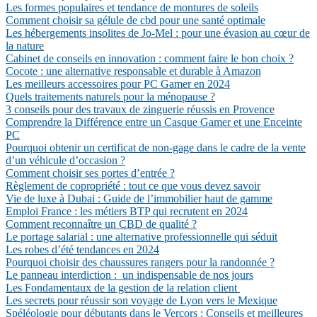
Les formes populaires et tendance de montures de soleils
Comment choisir sa gélule de cbd pour une santé optimale
Les hébergements insolites de Jo-Mel : pour une évasion au cœur de
la nature
Cabinet de conseils en innovation : comment faire le bon choix ?
Cocote : une alternative responsable et durable à Amazon
Les meilleurs accessoires pour PC Gamer en 2024
Quels traitements naturels pour la ménopause ?
3 conseils pour des travaux de zinguerie réussis en Provence
Comprendre la Différence entre un Casque Gamer et une Enceinte
PC
Pourquoi obtenir un certificat de non-gage dans le cadre de la vente
d’un véhicule d’occasion ?
Comment choisir ses portes d’entrée ?
Règlement de copropriété : tout ce que vous devez savoir
Vie de luxe à Dubai : Guide de l’immobilier haut de gamme
Emploi France : les métiers BTP qui recrutent en 2024
Comment reconnaître un CBD de qualité ?
Le portage salarial : une alternative professionnelle qui séduit
Les robes d’été tendances en 2024
Pourquoi choisir des chaussures rangers pour la randonnée ?
Le panneau interdiction : un indispensable de nos jours
Les Fondamentaux de la gestion de la relation client
Les secrets pour réussir son voyage de Lyon vers le Mexique
Spéléologie pour débutants dans le Vercors : Conseils et meilleures