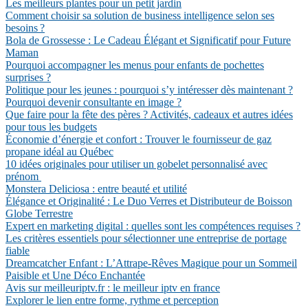
Les meilleurs plantes pour un petit jardin
Comment choisir sa solution de business intelligence selon ses
besoins ?
Bola de Grossesse : Le Cadeau Élégant et Significatif pour Future
Maman
Pourquoi accompagner les menus pour enfants de pochettes
surprises ?
Politique pour les jeunes : pourquoi s’y intéresser dès maintenant ?
Pourquoi devenir consultante en image ?
Que faire pour la fête des pères ? Activités, cadeaux et autres idées
pour tous les budgets
Économie d’énergie et confort : Trouver le fournisseur de gaz
propane idéal au Québec
10 idées originales pour utiliser un gobelet personnalisé avec
prénom
Monstera Deliciosa : entre beauté et utilité
Élégance et Originalité : Le Duo Verres et Distributeur de Boisson
Globe Terrestre
Expert en marketing digital : quelles sont les compétences requises ?
Les critères essentiels pour sélectionner une entreprise de portage
fiable
Dreamcatcher Enfant : L’Attrape-Rêves Magique pour un Sommeil
Paisible et Une Déco Enchantée
Avis sur meilleuriptv.fr : le meilleur iptv en france
Explorer le lien entre forme, rythme et perception