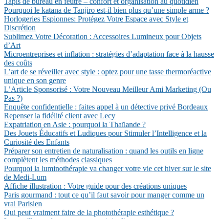
Tapis de bureau en feutre – confort et organisation au quotidien
Pourquoi le katana de Tanjiro est-il bien plus qu’une simple arme ?
Horlogeries Espionnes: Protégez Votre Espace avec Style et
Discrétion
Sublimez Votre Décoration : Accessoires Lumineux pour Objets
d’Art
Microentreprises et inflation : stratégies d’adaptation face à la hausse
des coûts
L’art de se réveiller avec style : optez pour une tasse thermoréactive
unique en son genre
L’Article Sponsorisé : Votre Nouveau Meilleur Ami Marketing (Ou
Pas ?)
Enquête confidentielle : faites appel à un détective privé Bordeaux
Repenser la fidélité client avec Lecy
Expatriation en Asie : pourquoi la Thaïlande ?
Des Jouets Éducatifs et Ludiques pour Stimuler l’Intelligence et la
Curiosité des Enfants
Préparer son entretien de naturalisation : quand les outils en ligne
complètent les méthodes classiques
Pourquoi la luminothérapie va changer votre vie cet hiver sur le site
de Medi-Lum
Affiche illustration : Votre guide pour des créations uniques
Paris gourmand : tout ce qu’il faut savoir pour manger comme un
vrai Parisien
Qui peut vraiment faire de la photothérapie esthétique ?