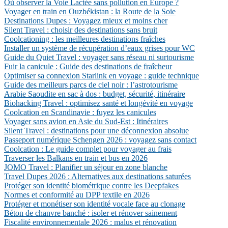
Où observer la Voie Lactée sans pollution en Europe ?
Voyager en train en Ouzbékistan : la Route de la Soie
Destinations Dupes : Voyagez mieux et moins cher
Silent Travel : choisir des destinations sans bruit
Coolcationing : les meilleures destinations fraîches
Installer un système de récupération d’eaux grises pour WC
Guide du Quiet Travel : voyager sans réseau ni surtourisme
Fuir la canicule : Guide des destinations de fraîcheur
Optimiser sa connexion Starlink en voyage : guide technique
Guide des meilleurs parcs de ciel noir : l’astrotourisme
Arabie Saoudite en sac à dos : budget, sécurité, itinéraire
Biohacking Travel : optimisez santé et longévité en voyage
Coolcation en Scandinavie : fuyez les canicules
Voyager sans avion en Asie du Sud-Est : Itinéraires
Silent Travel : destinations pour une déconnexion absolue
Passeport numérique Schengen 2026 : voyagez sans contact
Coolcation : Le guide complet pour voyager au frais
Traverser les Balkans en train et bus en 2026
JOMO Travel : Planifier un séjour en zone blanche
Travel Dupes 2026 : Alternatives aux destinations saturées
Protéger son identité biométrique contre les Deepfakes
Normes et conformité au DPP textile en 2026
Protéger et monétiser son identité vocale face au clonage
Béton de chanvre banché : isoler et rénover sainement
Fiscalité environnementale 2026 : malus et rénovation