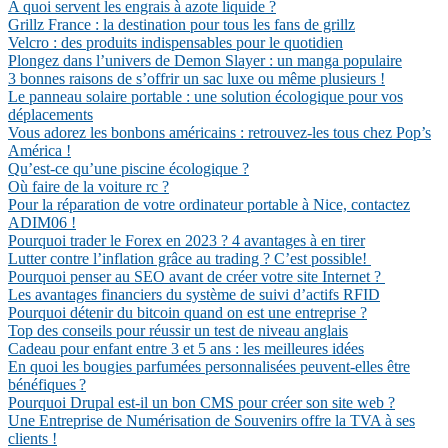
A quoi servent les engrais à azote liquide ?
Grillz France : la destination pour tous les fans de grillz
Velcro : des produits indispensables pour le quotidien
Plongez dans l’univers de Demon Slayer : un manga populaire
3 bonnes raisons de s’offrir un sac luxe ou même plusieurs !
Le panneau solaire portable : une solution écologique pour vos
déplacements
Vous adorez les bonbons américains : retrouvez-les tous chez Pop’s
América !
Qu’est-ce qu’une piscine écologique ?
Où faire de la voiture rc ?
Pour la réparation de votre ordinateur portable à Nice, contactez
ADIM06 !
Pourquoi trader le Forex en 2023 ? 4 avantages à en tirer
Lutter contre l’inflation grâce au trading ? C’est possible!
Pourquoi penser au SEO avant de créer votre site Internet ?
Les avantages financiers du système de suivi d’actifs RFID
Pourquoi détenir du bitcoin quand on est une entreprise ?
Top des conseils pour réussir un test de niveau anglais
Cadeau pour enfant entre 3 et 5 ans : les meilleures idées
En quoi les bougies parfumées personnalisées peuvent-elles être
bénéfiques ?
Pourquoi Drupal est-il un bon CMS pour créer son site web ?
Une Entreprise de Numérisation de Souvenirs offre la TVA à ses
clients !