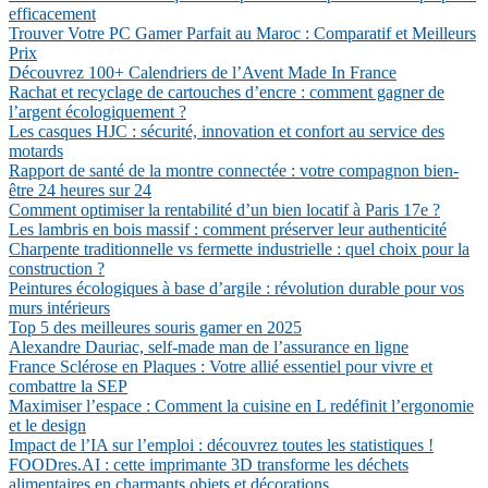
efficacement
Trouver Votre PC Gamer Parfait au Maroc : Comparatif et Meilleurs
Prix
Découvrez 100+ Calendriers de l’Avent Made In France
Rachat et recyclage de cartouches d’encre : comment gagner de
l’argent écologiquement ?
Les casques HJC : sécurité, innovation et confort au service des
motards
Rapport de santé de la montre connectée : votre compagnon bien-
être 24 heures sur 24
Comment optimiser la rentabilité d’un bien locatif à Paris 17e ?
Les lambris en bois massif : comment préserver leur authenticité
Charpente traditionnelle vs fermette industrielle : quel choix pour la
construction ?
Peintures écologiques à base d’argile : révolution durable pour vos
murs intérieurs
Top 5 des meilleures souris gamer en 2025
Alexandre Dauriac, self-made man de l’assurance en ligne
France Sclérose en Plaques : Votre allié essentiel pour vivre et
combattre la SEP
Maximiser l’espace : Comment la cuisine en L redéfinit l’ergonomie
et le design
Impact de l’IA sur l’emploi : découvrez toutes les statistiques !
FOODres.AI : cette imprimante 3D transforme les déchets
alimentaires en charmants objets et décorations