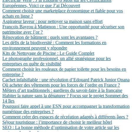
Électricité Verte : J’ai Enquêté 6 Mois sur les Certifications
Européennes, Voici ce que J’ai Découvert
Comment choisir une marketplace économique et fiable pour vos
achats en ligne ?
Aspirateur laveur : pour nettoyer sa maison sans effort
François Bayrou à Matignon : Une opportunité pour sécuriser son
patrimoine avec l’or ?
Rénovation de bâtiment : quels sont les avantages ?
Les défis de la biodiversité : Comment les formations en
environnement peuvent y répondre
Kits de Nettoyage de Piscine : Le Guide Complet
Le photographe professionnel, un allié stratégique pour les
entreprises en quête de visibilité
Comment choisir les rouleaux de papier toilette pour les besoins en
entreprise ?
Cachet infalsifiable : une révolution d’Edouard Patrick Junior Onana
Où acheter des vêtements pour les forces de l’ordre en France ?
Métiers d’art traditionnels : gardiens du savoir-faire à la française
Habiter la nature sans la dénaturer ? Focus sur le projet Sommet des
14 îles
Pourquoi faire appel à une ESN pour accompagner la transformation
numérique des entreprises ?
Comment créer des espaces de récréation adaptés à différents âges ?
Séjour touristique : l’importance de choisir le meilleur hôtel
SEO : La bonne méthode d’optimisation de votre article sur les