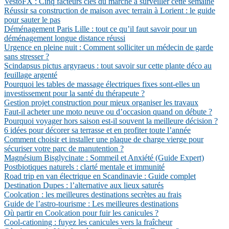
VestoFX : Cinq facteurs clés du marché à surveiller cette semaine
Réussir sa construction de maison avec terrain à Lorient : le guide
pour sauter le pas
Déménagement Paris Lille : tout ce qu’il faut savoir pour un
déménagement longue distance réussi
Urgence en pleine nuit : Comment solliciter un médecin de garde
sans stresser ?
Scindapsus pictus argyraeus : tout savoir sur cette plante déco au
feuillage argenté
Pourquoi les tables de massage électriques fixes sont-elles un
investissement pour la santé du thérapeute ?
Gestion projet construction pour mieux organiser les travaux
Faut-il acheter une moto neuve ou d’occasion quand on débute ?
Pourquoi voyager hors saison est-il souvent la meilleure décision ?
6 idées pour décorer sa terrasse et en profiter toute l’année
Comment choisir et installer une plaque de charge vierge pour
sécuriser votre parc de manutention ?
Magnésium Bisglycinate : Sommeil et Anxiété (Guide Expert)
Postbiotiques naturels : clarté mentale et immunité
Road trip en van électrique en Scandinavie : Guide complet
Destination Dupes : l’alternative aux lieux saturés
Coolcation : les meilleures destinations secrètes au frais
Guide de l’astro-tourisme : Les meilleures destinations
Où partir en Coolcation pour fuir les canicules ?
Cool-cationing : fuyez les canicules vers la fraîcheur