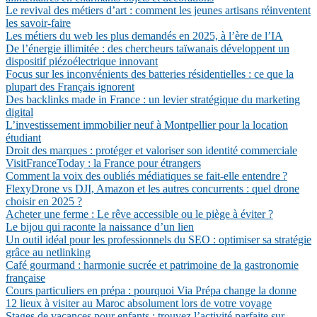
Le revival des métiers d’art : comment les jeunes artisans réinventent
les savoir-faire
Les métiers du web les plus demandés en 2025, à l’ère de l’IA
De l’énergie illimitée : des chercheurs taïwanais développent un
dispositif piézoélectrique innovant
Focus sur les inconvénients des batteries résidentielles : ce que la
plupart des Français ignorent
Des backlinks made in France : un levier stratégique du marketing
digital
L’investissement immobilier neuf à Montpellier pour la location
étudiant
Droit des marques : protéger et valoriser son identité commerciale
VisitFranceToday : la France pour étrangers
Comment la voix des oubliés médiatiques se fait-elle entendre ?
FlexyDrone vs DJI, Amazon et les autres concurrents : quel drone
choisir en 2025 ?
Acheter une ferme : Le rêve accessible ou le piège à éviter ?
Le bijou qui raconte la naissance d’un lien
Un outil idéal pour les professionnels du SEO : optimiser sa stratégie
grâce au netlinking
Café gourmand : harmonie sucrée et patrimoine de la gastronomie
française
Cours particuliers en prépa : pourquoi Via Prépa change la donne
12 lieux à visiter au Maroc absolument lors de votre voyage
Stages de vacances pour enfants : trouvez l’activité parfaite sur