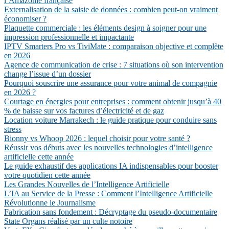
l’Amazonie française
Externalisation de la saisie de données : combien peut-on vraiment
économiser ?
Plaquette commerciale : les éléments design à soigner pour une
impression professionnelle et impactante
IPTV Smarters Pro vs TiviMate : comparaison objective et complète
en 2026
Agence de communication de crise : 7 situations où son intervention
change l’issue d’un dossier
Pourquoi souscrire une assurance pour votre animal de compagnie
en 2026 ?
Courtage en énergies pour entreprises : comment obtenir jusqu’à 40
% de baisse sur vos factures d’électricité et de gaz
Location voiture Marrakech : le guide pratique pour conduire sans
stress
Bionny vs Whoop 2026 : lequel choisir pour votre santé ?
Réussir vos débuts avec les nouvelles technologies d’intelligence
artificielle cette année
Le guide exhaustif des applications IA indispensables pour booster
votre quotidien cette année
Les Grandes Nouvelles de l’Intelligence Artificielle
L’IA au Service de la Presse : Comment l’Intelligence Artificielle
Révolutionne le Journalisme
Fabrication sans fondement : Décryptage du pseudo-documentaire
State Organs réalisé par un culte notoire