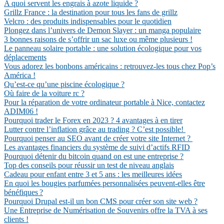
A quoi servent les engrais à azote liquide ?
Grillz France : la destination pour tous les fans de grillz
Velcro : des produits indispensables pour le quotidien
Plongez dans l’univers de Demon Slayer : un manga populaire
3 bonnes raisons de s’offrir un sac luxe ou même plusieurs !
Le panneau solaire portable : une solution écologique pour vos
déplacements
Vous adorez les bonbons américains : retrouvez-les tous chez Pop’s
América !
Qu’est-ce qu’une piscine écologique ?
Où faire de la voiture rc ?
Pour la réparation de votre ordinateur portable à Nice, contactez
ADIM06 !
Pourquoi trader le Forex en 2023 ? 4 avantages à en tirer
Lutter contre l’inflation grâce au trading ? C’est possible!
Pourquoi penser au SEO avant de créer votre site Internet ?
Les avantages financiers du système de suivi d’actifs RFID
Pourquoi détenir du bitcoin quand on est une entreprise ?
Top des conseils pour réussir un test de niveau anglais
Cadeau pour enfant entre 3 et 5 ans : les meilleures idées
En quoi les bougies parfumées personnalisées peuvent-elles être
bénéfiques ?
Pourquoi Drupal est-il un bon CMS pour créer son site web ?
Une Entreprise de Numérisation de Souvenirs offre la TVA à ses
clients !