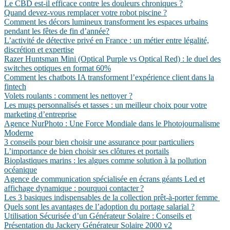
Le CBD est-il efficace contre les douleurs chroniques ?
Quand devez-vous remplacer votre robot piscine ?
Comment les décors lumineux transforment les espaces urbains
pendant les fêtes de fin d’année?
L’activité de détective privé en France : un métier entre légalité,
discrétion et expertise
Razer Huntsman Mini (Optical Purple vs Optical Red) : le duel des
switches optiques en format 60%
Comment les chatbots IA transforment l’expérience client dans la
fintech
Volets roulants : comment les nettoyer ?
Les mugs personnalisés et tasses : un meilleur choix pour votre
marketing d’entreprise
Agence NurPhoto : Une Force Mondiale dans le Photojournalisme
Moderne
3 conseils pour bien choisir une assurance pour particuliers
L’importance de bien choisir ses clôtures et portails
Bioplastiques marins : les algues comme solution à la pollution
océanique
Agence de communication spécialisée en écrans géants Led et
affichage dynamique : pourquoi contacter ?
Les 3 basiques indispensables de la collection prêt-à-porter femme
Quels sont les avantages de l’adoption du portage salarial ?
Utilisation Sécurisée d’un Générateur Solaire : Conseils et
Présentation du Jackery Générateur Solaire 2000 v2