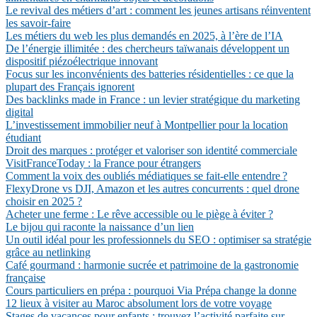
Le revival des métiers d’art : comment les jeunes artisans réinventent
les savoir-faire
Les métiers du web les plus demandés en 2025, à l’ère de l’IA
De l’énergie illimitée : des chercheurs taïwanais développent un
dispositif piézoélectrique innovant
Focus sur les inconvénients des batteries résidentielles : ce que la
plupart des Français ignorent
Des backlinks made in France : un levier stratégique du marketing
digital
L’investissement immobilier neuf à Montpellier pour la location
étudiant
Droit des marques : protéger et valoriser son identité commerciale
VisitFranceToday : la France pour étrangers
Comment la voix des oubliés médiatiques se fait-elle entendre ?
FlexyDrone vs DJI, Amazon et les autres concurrents : quel drone
choisir en 2025 ?
Acheter une ferme : Le rêve accessible ou le piège à éviter ?
Le bijou qui raconte la naissance d’un lien
Un outil idéal pour les professionnels du SEO : optimiser sa stratégie
grâce au netlinking
Café gourmand : harmonie sucrée et patrimoine de la gastronomie
française
Cours particuliers en prépa : pourquoi Via Prépa change la donne
12 lieux à visiter au Maroc absolument lors de votre voyage
Stages de vacances pour enfants : trouvez l’activité parfaite sur