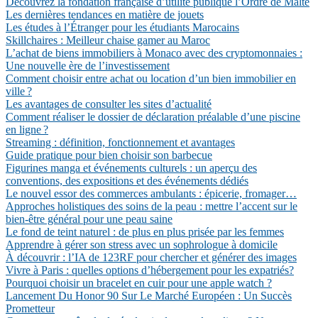
Découvrez la fondation française d’utilité publique l’Ordre de Malte
Les dernières tendances en matière de jouets
Les études à l’Étranger pour les étudiants Marocains
Skillchaires : Meilleur chaise gamer au Maroc
L’achat de biens immobiliers à Monaco avec des cryptomonnaies :
Une nouvelle ère de l’investissement
Comment choisir entre achat ou location d’un bien immobilier en
ville ?
Les avantages de consulter les sites d’actualité
Comment réaliser le dossier de déclaration préalable d’une piscine
en ligne ?
Streaming : définition, fonctionnement et avantages
Guide pratique pour bien choisir son barbecue
Figurines manga et événements culturels : un aperçu des
conventions, des expositions et des événements dédiés
Le nouvel essor des commerces ambulants : épicerie, fromager…
Approches holistiques des soins de la peau : mettre l’accent sur le
bien-être général pour une peau saine
Le fond de teint naturel : de plus en plus prisée par les femmes
Apprendre à gérer son stress avec un sophrologue à domicile
À découvrir : l’IA de 123RF pour chercher et générer des images
Vivre à Paris : quelles options d’hébergement pour les expatriés?
Pourquoi choisir un bracelet en cuir pour une apple watch ?
Lancement Du Honor 90 Sur Le Marché Européen : Un Succès
Prometteur