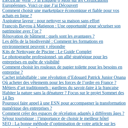
Électricité Verte : J’ai Enquêté 6 Mois sur les Certifications
Européennes, Voici ce que J’ai Découvert
Comment choisir une marketplace économique et fiable pour vos
achats en ligne ?
Aspirateur laveur : pour nettoyer sa maison sans effort
François Bayrou à Matignon : Une opportunité pour sécuriser son
patrimoine avec l’or ?
Rénovation de bâtiment : quels sont les avantages ?
Les défis de la biodiversité : Comment les formations en
environnement peuvent y répondre
Kits de Nettoyage de Piscine : Le Guide Complet
Le photographe professionnel, un allié stratégique pour les
entreprises en quête de visibilité
Comment choisir les rouleaux de papier toilette pour les besoins en
entreprise ?
Cachet infalsifiable : une révolution d’Edouard Patrick Junior Onana
Où acheter des vêtements pour les forces de l’ordre en France ?
Métiers d’art traditionnels : gardiens du savoir-faire à la française
Habiter la nature sans la dénaturer ? Focus sur le projet Sommet des
14 îles
Pourquoi faire appel à une ESN pour accompagner la transformation
numérique des entreprises ?
Comment créer des espaces de récréation adaptés à différents âges ?
Séjour touristique : l’importance de choisir le meilleur hôtel
SEO : La bonne méthode d’optimisation de votre article sur les