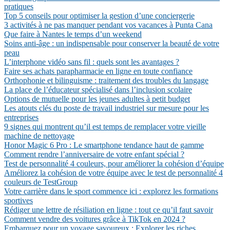
pratiques
Top 5 conseils pour optimiser la gestion d’une conciergerie
3 activités à ne pas manquer pendant vos vacances à Punta Cana
Que faire à Nantes le temps d’un weekend
Soins anti-âge : un indispensable pour conserver la beauté de votre
peau
L’interphone vidéo sans fil : quels sont les avantages ?
Faire ses achats parapharmacie en ligne en toute confiance
Orthophonie et bilinguisme : traitement des troubles du langage
La place de l’éducateur spécialisé dans l’inclusion scolaire
Options de mutuelle pour les jeunes adultes à petit budget
Les atouts clés du poste de travail industriel sur mesure pour les
entreprises
9 signes qui montrent qu’il est temps de remplacer votre vieille
machine de nettoyage
Honor Magic 6 Pro : Le smartphone tendance haut de gamme
Comment rendre l’anniversaire de votre enfant spécial ?
Test de personnalité 4 couleurs, pour améliorer la cohésion d’équipe
Améliorez la cohésion de votre équipe avec le test de personnalité 4
couleurs de TestGroup
Votre carrière dans le sport commence ici : explorez les formations
sportives
Rédiger une lettre de résiliation en ligne : tout ce qu’il faut savoir
Comment vendre des voitures grâce à TikTok en 2024 ?
Embarquez pour un voyage savoureux : Explorer les riches