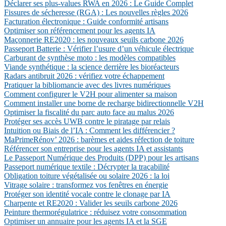
Déclarer ses plus-values RWA en 2026 : Le Guide Complet
Fissures de sécheresse (RGA) : Les nouvelles règles 2026
Facturation électronique : Guide conformité artisans
Optimiser son référencement pour les agents IA
Maçonnerie RE2020 : les nouveaux seuils carbone 2026
Passeport Batterie : Vérifier l’usure d’un véhicule électrique
Carburant de synthèse moto : les modèles compatibles
Viande synthétique : la science derrière les bioréacteurs
Radars antibruit 2026 : vérifiez votre échappement
Pratiquer la bibliomancie avec des livres numériques
Comment configurer le V2H pour alimenter sa maison
Comment installer une borne de recharge bidirectionnelle V2H
Optimiser la fiscalité du parc auto face au malus 2026
Protéger ses accès UWB contre le piratage par relais
Intuition ou Biais de l’IA : Comment les différencier ?
MaPrimeRénov’ 2026 : barèmes et aides réfection de toiture
Référencer son entreprise pour les agents IA et assistants
Le Passeport Numérique des Produits (DPP) pour les artisans
Passeport numérique textile : Décrypter la traçabilité
Obligation toiture végétalisée ou solaire 2026 : la loi
Vitrage solaire : transformez vos fenêtres en énergie
Protéger son identité vocale contre le clonage par IA
Charpente et RE2020 : Valider les seuils carbone 2026
Peinture thermorégulatrice : réduisez votre consommation
Optimiser un annuaire pour les agents IA et la SGE