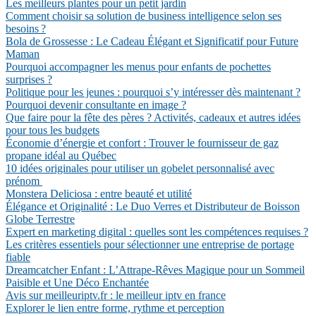
Les meilleurs plantes pour un petit jardin
Comment choisir sa solution de business intelligence selon ses
besoins ?
Bola de Grossesse : Le Cadeau Élégant et Significatif pour Future
Maman
Pourquoi accompagner les menus pour enfants de pochettes
surprises ?
Politique pour les jeunes : pourquoi s’y intéresser dès maintenant ?
Pourquoi devenir consultante en image ?
Que faire pour la fête des pères ? Activités, cadeaux et autres idées
pour tous les budgets
Économie d’énergie et confort : Trouver le fournisseur de gaz
propane idéal au Québec
10 idées originales pour utiliser un gobelet personnalisé avec
prénom
Monstera Deliciosa : entre beauté et utilité
Élégance et Originalité : Le Duo Verres et Distributeur de Boisson
Globe Terrestre
Expert en marketing digital : quelles sont les compétences requises ?
Les critères essentiels pour sélectionner une entreprise de portage
fiable
Dreamcatcher Enfant : L’Attrape-Rêves Magique pour un Sommeil
Paisible et Une Déco Enchantée
Avis sur meilleuriptv.fr : le meilleur iptv en france
Explorer le lien entre forme, rythme et perception