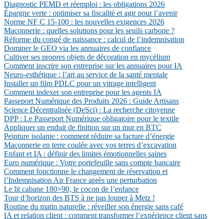
Diagnostic PEMD et réemploi : les obligations 2026
Épargne verte : optimiser sa fiscalité et agir pour l’avenir
Norme NF C 15-100 : les nouvelles exigences 2026
Maçonnerie : quelles solutions pour les seuils carbone ?
Réforme du congé de naissance : calcul de l’indemnisation
Dominer le GEO via les annuaires de confiance
Cultiver ses propres objets de décoration en mycélium
Comment inscrire son entreprise sur les annuaires pour IA
Neuro-esthétique : l’art au service de la santé mentale
Installer un film PDLC pour un vitrage intelligent
Comment indexer son entreprise pour les agents IA
Passeport Numérique des Produits 2026 : Guide Artisans
Science Décentralisée (DeSci) : La recherche citoyenne
DPP : Le Passeport Numérique obligatoire pour le textile
Appliquer un enduit de finition sur un mur en BTC
Peinture isolante : comment réduire sa facture d’énergie
Maçonnerie en terre coulée avec vos terres d’excavation
Enfant et IA : définir des limites émotionnelles saines
Euro numérique : Votre portefeuille sans compte bancaire
Comment fonctionne le changement de réservation et
l’Indemnisation Air France après une perturbation
Le lit cabane 180×90, le cocon de l’enfance
Tour d’horizon des BTS à ne pas louper à Metz !
Routine du matin naturelle : réveiller son énergie sans café
IA et relation client : comment transformer l’expérience client sans