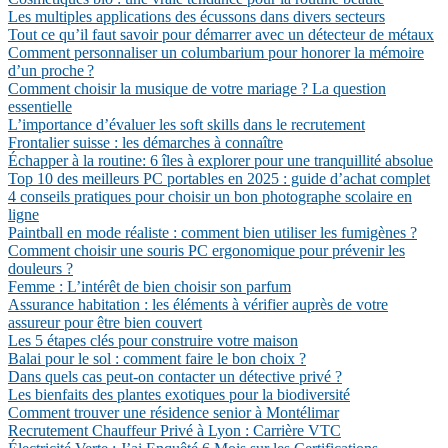
Les multiples applications des écussons dans divers secteurs
Tout ce qu’il faut savoir pour démarrer avec un détecteur de métaux
Comment personnaliser un columbarium pour honorer la mémoire
d’un proche ?
Comment choisir la musique de votre mariage ? La question
essentielle
L’importance d’évaluer les soft skills dans le recrutement
Frontalier suisse : les démarches à connaître
Échapper à la routine: 6 îles à explorer pour une tranquillité absolue
Top 10 des meilleurs PC portables en 2025 : guide d’achat complet
4 conseils pratiques pour choisir un bon photographe scolaire en
ligne
Paintball en mode réaliste : comment bien utiliser les fumigènes ?
Comment choisir une souris PC ergonomique pour prévenir les
douleurs ?
Femme : L’intérêt de bien choisir son parfum
Assurance habitation : les éléments à vérifier auprès de votre
assureur pour être bien couvert
Les 5 étapes clés pour construire votre maison
Balai pour le sol : comment faire le bon choix ?
Dans quels cas peut-on contacter un détective privé ?
Les bienfaits des plantes exotiques pour la biodiversité
Comment trouver une résidence senior à Montélimar
Recrutement Chauffeur Privé à Lyon : Carrière VTC