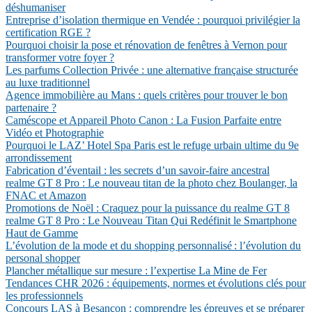
déshumaniser
Entreprise d’isolation thermique en Vendée : pourquoi privilégier la
certification RGE ?
Pourquoi choisir la pose et rénovation de fenêtres à Vernon pour
transformer votre foyer ?
Les parfums Collection Privée : une alternative française structurée
au luxe traditionnel
Agence immobilière au Mans : quels critères pour trouver le bon
partenaire ?
Caméscope et Appareil Photo Canon : La Fusion Parfaite entre
Vidéo et Photographie
Pourquoi le LAZ’ Hotel Spa Paris est le refuge urbain ultime du 9e
arrondissement
Fabrication d’éventail : les secrets d’un savoir-faire ancestral
realme GT 8 Pro : Le nouveau titan de la photo chez Boulanger, la
FNAC et Amazon
Promotions de Noël : Craquez pour la puissance du realme GT 8
realme GT 8 Pro : Le Nouveau Titan Qui Redéfinit le Smartphone
Haut de Gamme
L’évolution de la mode et du shopping personnalisé : l’évolution du
personal shopper
Plancher métallique sur mesure : l’expertise La Mine de Fer
Tendances CHR 2026 : équipements, normes et évolutions clés pour
les professionnels
Concours LAS à Besançon : comprendre les épreuves et se préparer