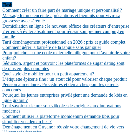
Flash
Comment créer un faire-part de mariage unique et personnalisé ?
Massage femme enceinte : précautions et bienfaits pour vivre sa
grossesse avec sérénité
Domiciliation en ligne : le nouveau réflexe des créateurs d’entreprise
7 erreurs à éviter absolument pour réussir son premier camping en
famille
Tarif déménagement professionnel en 2026 : prix et guide complet
Comment gérer la barrière de la langue sans paniquer
Pourquoi choisir une école maternelle bilingue pour l’avenir de votre
enfant?
Séduction, argent et pouvoir : les plateformes de sugar dating sont
de plus en plus courantes
Quel style de mobilier pour un petit appartement?
L’étiquette épicerie fine : un atout clé pour valoriser chaque produit
Pension alimentaire : Procédures et démarches pour les parents
concernés
Pourquoi les jeunes entreprises privilégient une demande de kbis en
ligne gratuit ?
Tout savoir sur le pressoir viticole : des origines aux innovations
modernes
Comment utiliser la plateforme monidenum demande kbis pour
simplifier vos démarches ?
Déménagement en Guyane : réussir votre changement de vie vers