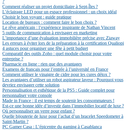
?
Comment réaliser un projet domiciliaire à Sept-Îles ?
L’éclairage LED pour un espace professionnel : un choix idéal
Choisir le bon voyant : guide pratique
Location de bureaux : comment faire le bon choix ?
Le rêve américain : l’expérience inspirante de Nathan Vincent
5 outils de communication à envisager en marketing
L’importance d’une évaluation immobilière précise avec Ziaway
Les erreurs à éviter lors de la préparation à la certification Qualiopi
4 astuces pour organiser une fête à petit budget
Comparatif des outils Zoho : quel module choisir pour votre
entreprise ?
Pharmacie en ligne : rien que des avantages
Examens de français pour l’entrée à l’université en France
Comment utiliser le vinaigre de cidre pour les cures détox ?
Les avantages d’utiliser un robot aspirateur laveur : Pourquoi vous
devriez envisager cette solution
Personnalisation et esthétique de la PS5 : Guide complet pour
personnaliser votre console
Made in France : il est temps de soutenir les consommateurs !
Est-ce une bonne idée d’investir dans l’immobilier locatif de luxe ?
Où personnaliser un verre pour enfant ?
Quelle bijouterie de luxe pour l’achat d’un bracelet Speedometer à
Saint-Martin ?
PC Gamer Casa : L’épicentre du gaming à Casablanca