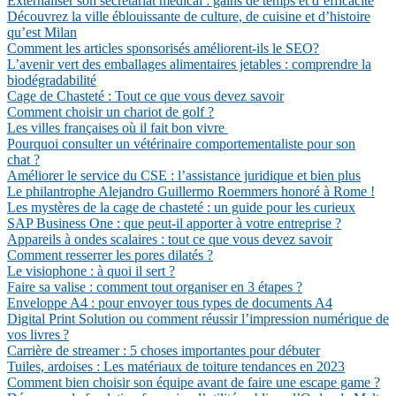
Externaliser son secrétariat médical : gains de temps et d’efficacité
Découvrez la ville éblouissante de culture, de cuisine et d’histoire
qu’est Milan
Comment les articles sponsorisés améliorent-ils le SEO?
L’avenir vert des emballages alimentaires jetables : comprendre la
biodégradabilité
Cage de Chasteté : Tout ce que vous devez savoir
Comment choisir un chariot de golf ?
Les villes françaises où il fait bon vivre
Pourquoi consulter un vétérinaire comportementaliste pour son
chat ?
Améliorer le service du CSE : l’assistance juridique et bien plus
Le philantrophe Alejandro Guillermo Roemmers honoré à Rome !
Les mystères de la cage de chasteté : un guide pour les curieux
SAP Business One : que peut-il apporter à votre entreprise ?
Appareils à ondes scalaires : tout ce que vous devez savoir
Comment resserrer les pores dilatés ?
Le visiophone : à quoi il sert ?
Faire sa valise : comment tout organiser en 3 étapes ?
Enveloppe A4 : pour envoyer tous types de documents A4
Digital Print Solution ou comment réussir l’impression numérique de
vos livres ?
Carrière de streamer : 5 choses importantes pour débuter
Tuiles, ardoises : Les matériaux de toiture tendances en 2023
Comment bien choisir son équipe avant de faire une escape game ?