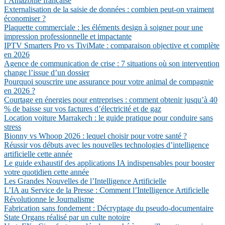
l’Amazonie française
Externalisation de la saisie de données : combien peut-on vraiment
économiser ?
Plaquette commerciale : les éléments design à soigner pour une
impression professionnelle et impactante
IPTV Smarters Pro vs TiviMate : comparaison objective et complète
en 2026
Agence de communication de crise : 7 situations où son intervention
change l’issue d’un dossier
Pourquoi souscrire une assurance pour votre animal de compagnie
en 2026 ?
Courtage en énergies pour entreprises : comment obtenir jusqu’à 40
% de baisse sur vos factures d’électricité et de gaz
Location voiture Marrakech : le guide pratique pour conduire sans
stress
Bionny vs Whoop 2026 : lequel choisir pour votre santé ?
Réussir vos débuts avec les nouvelles technologies d’intelligence
artificielle cette année
Le guide exhaustif des applications IA indispensables pour booster
votre quotidien cette année
Les Grandes Nouvelles de l’Intelligence Artificielle
L’IA au Service de la Presse : Comment l’Intelligence Artificielle
Révolutionne le Journalisme
Fabrication sans fondement : Décryptage du pseudo-documentaire
State Organs réalisé par un culte notoire