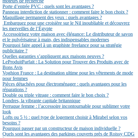
moteurs de recherche
Porte d’entrée PVC : quels sont les avantages ?
Panneau interdiction de stationner : comment faire le bon choix ?
Maquillage permanent des yeux : quels avantages ?
Embarquez pour une croisière sur le Nil inoubliable et découvrez
les merveilles de l’Égypte
Accessoirisez votre maison avec élégance: Le distributeur de savon
et le pulvérisateur à main, des indispensables modernes
Pourquoi faire appel à un graphiste freelance pour sa stratégie
publicitaire ?
Quelles garanties s’appliquent aux maisons neuves ?
LeProduitParfait : La Solution pour Trouver des Produits avec de
Bons Avis
Voghion France : La destination ultime pour les vêtements de mode
pour femmes
Pièces détachées pour électroménager : quels avantages pour les
réparations ?
Double ou triple vitrage : comment faire le bon choix ?
Londres, la vibrante capitale britannique
Perruque femme : l’accessoire incontournable pour sublimer votre
look
Lofts ou 5 ½ : quel type de logement choisir à Mirabel selon vos
besoins ?
Pourquoi passer par un constructeur de maison individuelle ?
Quels sont les avantages des parkings couverts près de Roissy CDG