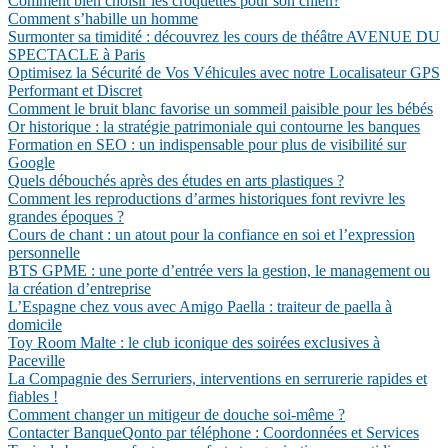
Comment bien choisir les croquettes pour son chien?
Comment s’habille un homme
Surmonter sa timidité : découvrez les cours de théâtre AVENUE DU
SPECTACLE à Paris
Optimisez la Sécurité de Vos Véhicules avec notre Localisateur GPS
Performant et Discret
Comment le bruit blanc favorise un sommeil paisible pour les bébés
Or historique : la stratégie patrimoniale qui contourne les banques
Formation en SEO : un indispensable pour plus de visibilité sur
Google
Quels débouchés après des études en arts plastiques ?
Comment les reproductions d’armes historiques font revivre les
grandes époques ?
Cours de chant : un atout pour la confiance en soi et l’expression
personnelle
BTS GPME : une porte d’entrée vers la gestion, le management ou
la création d’entreprise
L’Espagne chez vous avec Amigo Paella : traiteur de paella à
domicile
Toy Room Malte : le club iconique des soirées exclusives à
Paceville
La Compagnie des Serruriers, interventions en serrurerie rapides et
fiables !
Comment changer un mitigeur de douche soi-même ?
Contacter BanqueQonto par téléphone : Coordonnées et Services