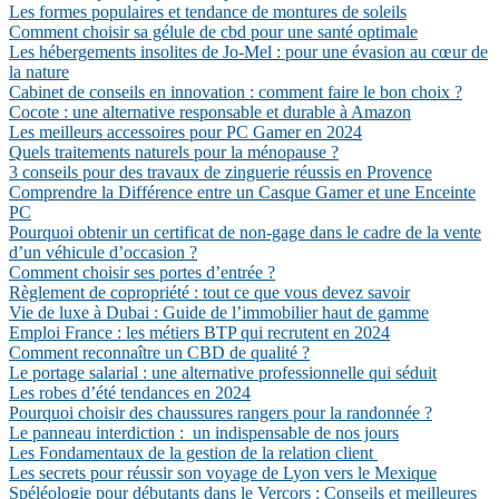
Les formes populaires et tendance de montures de soleils
Comment choisir sa gélule de cbd pour une santé optimale
Les hébergements insolites de Jo-Mel : pour une évasion au cœur de
la nature
Cabinet de conseils en innovation : comment faire le bon choix ?
Cocote : une alternative responsable et durable à Amazon
Les meilleurs accessoires pour PC Gamer en 2024
Quels traitements naturels pour la ménopause ?
3 conseils pour des travaux de zinguerie réussis en Provence
Comprendre la Différence entre un Casque Gamer et une Enceinte
PC
Pourquoi obtenir un certificat de non-gage dans le cadre de la vente
d’un véhicule d’occasion ?
Comment choisir ses portes d’entrée ?
Règlement de copropriété : tout ce que vous devez savoir
Vie de luxe à Dubai : Guide de l’immobilier haut de gamme
Emploi France : les métiers BTP qui recrutent en 2024
Comment reconnaître un CBD de qualité ?
Le portage salarial : une alternative professionnelle qui séduit
Les robes d’été tendances en 2024
Pourquoi choisir des chaussures rangers pour la randonnée ?
Le panneau interdiction : un indispensable de nos jours
Les Fondamentaux de la gestion de la relation client
Les secrets pour réussir son voyage de Lyon vers le Mexique
Spéléologie pour débutants dans le Vercors : Conseils et meilleures