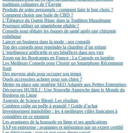
traditions culinaires de l’Égypte
Produits de soins personnels : comment faire le bon choix ?
Comment choisir une huile de CBD ?
L’Élégance du Qamis Blanc dans la Tradition Musulmane
Pourquoi utiliser un smartphone pliable ?
Conseils pour réduire les risques de santé après une chirurgie
esthétique
Lancer un business dans la mode : nos conseils
Top des conseils pour repeindre la chambre d’un enfant
L’intelligence artificielle et ses bénéfices dans nos vies
Zoom sur les Bootcamps en France : La Capsule en lumière
Les Meilleurs Conseils pour Choisir un Smartphone Récemment
Sorti
Des moyens aisés pour occuper son temps
Quels accessoires acheter pour son chien ?
Mettre en place une stratégie SEO Adaptée aux Petites Entreprises
Découvrez HUBILI : Une Nouvelle Approche dans le Monde du
Business en Ligne
Augenix de Science Blend: Les résultats
Combien coûte un poêle à granulé ? Guide d’achat
Investissement immobilier : les 4 meilleures villes françaises à
considérer en ce moment
Les avantages de la boussole en ligne et ses applications
SAP en entreprise : avantages et intégration par un expert certifié
Les édulcorants : tout ce que vous devez savoir