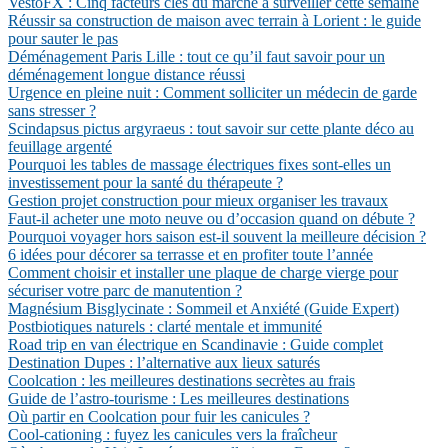
VestoFX : Cinq facteurs clés du marché à surveiller cette semaine
Réussir sa construction de maison avec terrain à Lorient : le guide
pour sauter le pas
Déménagement Paris Lille : tout ce qu’il faut savoir pour un
déménagement longue distance réussi
Urgence en pleine nuit : Comment solliciter un médecin de garde
sans stresser ?
Scindapsus pictus argyraeus : tout savoir sur cette plante déco au
feuillage argenté
Pourquoi les tables de massage électriques fixes sont-elles un
investissement pour la santé du thérapeute ?
Gestion projet construction pour mieux organiser les travaux
Faut-il acheter une moto neuve ou d’occasion quand on débute ?
Pourquoi voyager hors saison est-il souvent la meilleure décision ?
6 idées pour décorer sa terrasse et en profiter toute l’année
Comment choisir et installer une plaque de charge vierge pour
sécuriser votre parc de manutention ?
Magnésium Bisglycinate : Sommeil et Anxiété (Guide Expert)
Postbiotiques naturels : clarté mentale et immunité
Road trip en van électrique en Scandinavie : Guide complet
Destination Dupes : l’alternative aux lieux saturés
Coolcation : les meilleures destinations secrètes au frais
Guide de l’astro-tourisme : Les meilleures destinations
Où partir en Coolcation pour fuir les canicules ?
Cool-cationing : fuyez les canicules vers la fraîcheur