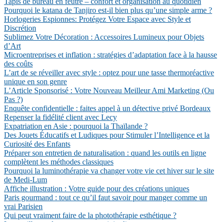
Tapis de bureau en feutre – confort et organisation au quotidien
Pourquoi le katana de Tanjiro est-il bien plus qu’une simple arme ?
Horlogeries Espionnes: Protégez Votre Espace avec Style et
Discrétion
Sublimez Votre Décoration : Accessoires Lumineux pour Objets
d’Art
Microentreprises et inflation : stratégies d’adaptation face à la hausse
des coûts
L’art de se réveiller avec style : optez pour une tasse thermoréactive
unique en son genre
L’Article Sponsorisé : Votre Nouveau Meilleur Ami Marketing (Ou
Pas ?)
Enquête confidentielle : faites appel à un détective privé Bordeaux
Repenser la fidélité client avec Lecy
Expatriation en Asie : pourquoi la Thaïlande ?
Des Jouets Éducatifs et Ludiques pour Stimuler l’Intelligence et la
Curiosité des Enfants
Préparer son entretien de naturalisation : quand les outils en ligne
complètent les méthodes classiques
Pourquoi la luminothérapie va changer votre vie cet hiver sur le site
de Medi-Lum
Affiche illustration : Votre guide pour des créations uniques
Paris gourmand : tout ce qu’il faut savoir pour manger comme un
vrai Parisien
Qui peut vraiment faire de la photothérapie esthétique ?