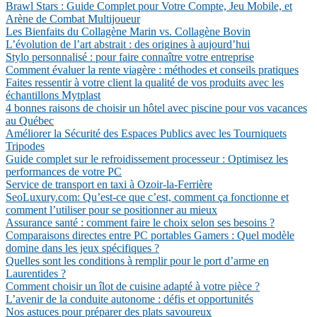
Brawl Stars : Guide Complet pour Votre Compte, Jeu Mobile, et
Arène de Combat Multijoueur
Les Bienfaits du Collagène Marin vs. Collagène Bovin
L’évolution de l’art abstrait : des origines à aujourd’hui
Stylo personnalisé : pour faire connaître votre entreprise
Comment évaluer la rente viagère : méthodes et conseils pratiques
Faites ressentir à votre client la qualité de vos produits avec les
échantillons Mytplast
4 bonnes raisons de choisir un hôtel avec piscine pour vos vacances
au Québec
Améliorer la Sécurité des Espaces Publics avec les Tourniquets
Tripodes
Guide complet sur le refroidissement processeur : Optimisez les
performances de votre PC
Service de transport en taxi à Ozoir-la-Ferrière
SeoLuxury.com: Qu’est-ce que c’est, comment ça fonctionne et
comment l’utiliser pour se positionner au mieux
Assurance santé : comment faire le choix selon ses besoins ?
Comparaisons directes entre PC portables Gamers : Quel modèle
domine dans les jeux spécifiques ?
Quelles sont les conditions à remplir pour le port d’arme en
Laurentides ?
Comment choisir un îlot de cuisine adapté à votre pièce ?
L’avenir de la conduite autonome : défis et opportunités
Nos astuces pour préparer des plats savoureux