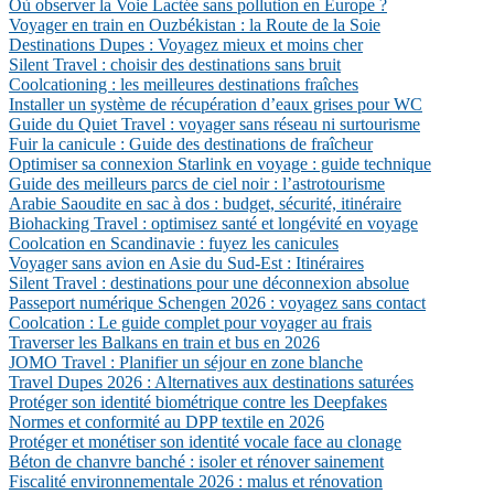
Où observer la Voie Lactée sans pollution en Europe ?
Voyager en train en Ouzbékistan : la Route de la Soie
Destinations Dupes : Voyagez mieux et moins cher
Silent Travel : choisir des destinations sans bruit
Coolcationing : les meilleures destinations fraîches
Installer un système de récupération d’eaux grises pour WC
Guide du Quiet Travel : voyager sans réseau ni surtourisme
Fuir la canicule : Guide des destinations de fraîcheur
Optimiser sa connexion Starlink en voyage : guide technique
Guide des meilleurs parcs de ciel noir : l’astrotourisme
Arabie Saoudite en sac à dos : budget, sécurité, itinéraire
Biohacking Travel : optimisez santé et longévité en voyage
Coolcation en Scandinavie : fuyez les canicules
Voyager sans avion en Asie du Sud-Est : Itinéraires
Silent Travel : destinations pour une déconnexion absolue
Passeport numérique Schengen 2026 : voyagez sans contact
Coolcation : Le guide complet pour voyager au frais
Traverser les Balkans en train et bus en 2026
JOMO Travel : Planifier un séjour en zone blanche
Travel Dupes 2026 : Alternatives aux destinations saturées
Protéger son identité biométrique contre les Deepfakes
Normes et conformité au DPP textile en 2026
Protéger et monétiser son identité vocale face au clonage
Béton de chanvre banché : isoler et rénover sainement
Fiscalité environnementale 2026 : malus et rénovation