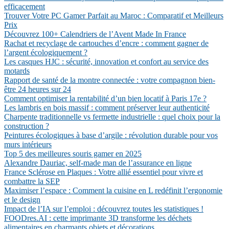
efficacement
Trouver Votre PC Gamer Parfait au Maroc : Comparatif et Meilleurs
Prix
Découvrez 100+ Calendriers de l’Avent Made In France
Rachat et recyclage de cartouches d’encre : comment gagner de
l’argent écologiquement ?
Les casques HJC : sécurité, innovation et confort au service des
motards
Rapport de santé de la montre connectée : votre compagnon bien-
être 24 heures sur 24
Comment optimiser la rentabilité d’un bien locatif à Paris 17e ?
Les lambris en bois massif : comment préserver leur authenticité
Charpente traditionnelle vs fermette industrielle : quel choix pour la
construction ?
Peintures écologiques à base d’argile : révolution durable pour vos
murs intérieurs
Top 5 des meilleures souris gamer en 2025
Alexandre Dauriac, self-made man de l’assurance en ligne
France Sclérose en Plaques : Votre allié essentiel pour vivre et
combattre la SEP
Maximiser l’espace : Comment la cuisine en L redéfinit l’ergonomie
et le design
Impact de l’IA sur l’emploi : découvrez toutes les statistiques !
FOODres.AI : cette imprimante 3D transforme les déchets
alimentaires en charmants objets et décorations