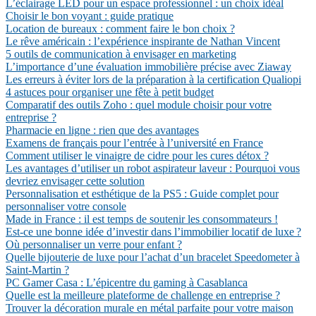
L’éclairage LED pour un espace professionnel : un choix idéal
Choisir le bon voyant : guide pratique
Location de bureaux : comment faire le bon choix ?
Le rêve américain : l’expérience inspirante de Nathan Vincent
5 outils de communication à envisager en marketing
L’importance d’une évaluation immobilière précise avec Ziaway
Les erreurs à éviter lors de la préparation à la certification Qualiopi
4 astuces pour organiser une fête à petit budget
Comparatif des outils Zoho : quel module choisir pour votre
entreprise ?
Pharmacie en ligne : rien que des avantages
Examens de français pour l’entrée à l’université en France
Comment utiliser le vinaigre de cidre pour les cures détox ?
Les avantages d’utiliser un robot aspirateur laveur : Pourquoi vous
devriez envisager cette solution
Personnalisation et esthétique de la PS5 : Guide complet pour
personnaliser votre console
Made in France : il est temps de soutenir les consommateurs !
Est-ce une bonne idée d’investir dans l’immobilier locatif de luxe ?
Où personnaliser un verre pour enfant ?
Quelle bijouterie de luxe pour l’achat d’un bracelet Speedometer à
Saint-Martin ?
PC Gamer Casa : L’épicentre du gaming à Casablanca
Quelle est la meilleure plateforme de challenge en entreprise ?
Trouver la décoration murale en métal parfaite pour votre maison