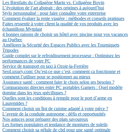
Les Bienfaits du Collagène Marin vs. Collagène Bovin
L’évolution de l’art abstrait : des origines à aujourd’hui
Stylo personnalisé : pour faire connaître votre entreprise
Comment évaluer la rente viagère : méthodes et conseils pratiques
Faites ressentir à votre client la qualité de vos produits avec les
échantillons Mytplast
4 bonnes raisons de choisir un hôtel avec piscine pour vos vacances
au Québec
Améliorer la Sécurité des Espaces Publics avec les Tourniquets
Tripodes
Guide complet sur le refroidissement processeur : Optimisez les
performances de votre PC
Service de transport en taxi à Ozoir-la-Ferrière
SeoLuxury.com: Qu’est-ce que c’est, comment ça fonctionne et
comment l’utiliser pour se positionner au mieux
Assurance santé : comment faire le choix selon ses besoins ?
Comparaisons directes entre PC portables Gamers : Quel modèle
domine dans les jeux spécifiques ?
Quelles sont les conditions à remplir pour le port d’arme en
Laurentides ?
Comment choisir un îlot de cuisine adapté à votre pièce ?
L’avenir de la conduite autonome : défis et opportunités
Nos astuces pour préparer des plats savoureux
Les formes populaires et tendance de montures de soleils
Comment choisir sa gélule de cbd pour une santé optimale