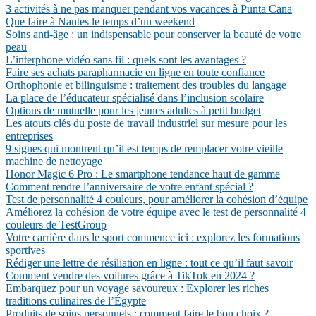
3 activités à ne pas manquer pendant vos vacances à Punta Cana
Que faire à Nantes le temps d’un weekend
Soins anti-âge : un indispensable pour conserver la beauté de votre
peau
L’interphone vidéo sans fil : quels sont les avantages ?
Faire ses achats parapharmacie en ligne en toute confiance
Orthophonie et bilinguisme : traitement des troubles du langage
La place de l’éducateur spécialisé dans l’inclusion scolaire
Options de mutuelle pour les jeunes adultes à petit budget
Les atouts clés du poste de travail industriel sur mesure pour les
entreprises
9 signes qui montrent qu’il est temps de remplacer votre vieille
machine de nettoyage
Honor Magic 6 Pro : Le smartphone tendance haut de gamme
Comment rendre l’anniversaire de votre enfant spécial ?
Test de personnalité 4 couleurs, pour améliorer la cohésion d’équipe
Améliorez la cohésion de votre équipe avec le test de personnalité 4
couleurs de TestGroup
Votre carrière dans le sport commence ici : explorez les formations
sportives
Rédiger une lettre de résiliation en ligne : tout ce qu’il faut savoir
Comment vendre des voitures grâce à TikTok en 2024 ?
Embarquez pour un voyage savoureux : Explorer les riches
traditions culinaires de l’Égypte
Produits de soins personnels : comment faire le bon choix ?