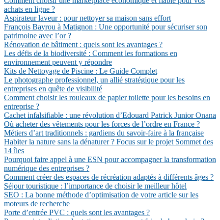
Comment choisir une marketplace économique et fiable pour vos
achats en ligne ?
Aspirateur laveur : pour nettoyer sa maison sans effort
François Bayrou à Matignon : Une opportunité pour sécuriser son
patrimoine avec l’or ?
Rénovation de bâtiment : quels sont les avantages ?
Les défis de la biodiversité : Comment les formations en
environnement peuvent y répondre
Kits de Nettoyage de Piscine : Le Guide Complet
Le photographe professionnel, un allié stratégique pour les
entreprises en quête de visibilité
Comment choisir les rouleaux de papier toilette pour les besoins en
entreprise ?
Cachet infalsifiable : une révolution d’Edouard Patrick Junior Onana
Où acheter des vêtements pour les forces de l’ordre en France ?
Métiers d’art traditionnels : gardiens du savoir-faire à la française
Habiter la nature sans la dénaturer ? Focus sur le projet Sommet des
14 îles
Pourquoi faire appel à une ESN pour accompagner la transformation
numérique des entreprises ?
Comment créer des espaces de récréation adaptés à différents âges ?
Séjour touristique : l’importance de choisir le meilleur hôtel
SEO : La bonne méthode d’optimisation de votre article sur les
moteurs de recherche
Porte d’entrée PVC : quels sont les avantages ?