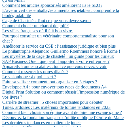
qu’est Milan
Comment les articles sponsorisés améliorent-ils le SEO?
L’avenir vert des emballages alimentaires jetables : comprendre la
biodégradabilité
Cage de Chasteté : Tout ce que vous devez savoir
Comment choisir un chariot de golf ?
Les villes françaises où il fait bon vivre
Pourquoi consulter un vétérinaire comportementaliste pour son
chat ?
Améliorer le service du CSE : l’assistance juridique et bien plus
Le philantrophe Alejandro Guillermo Roemmers honoré à Rome !
Les mystères de la cage de chasteté : un guide pour les curieux
SAP Business One : que peut-il apporter à votre entreprise ?
Appareils à ondes scalaires : tout ce que vous devez savoir
Comment resserrer les pores dilatés ?
Le visiophone : à quoi il sert ?
Faire sa valise : comment tout organiser en 3 étapes ?
Enveloppe A4 : pour envoyer tous types de documents A4
Digital Print Solution ou comment réussir l’impression numérique de
vos livres ?
Carrière de streamer : 5 choses importantes pour débuter
Tuiles, ardoises : Les matériaux de toiture tendances en 2023
Comment bien choisir son équipe avant de faire une escape game ?
Découvrez la fondation française d’utilité publique l’Ordre de Malte
Les dernières tendances en matière de jouets