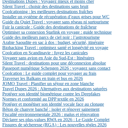
Destinations Dupes : Voyagez mieux et moins cher
Silent Travel : choisir des destinations sans bruit
Coolcationing : les meilleures destinations fraîches
Installer un système de récupération d’eaux grises pour WC
Guide du Quiet Travel : voyager sans réseau ni surtourisme
Fuir la canicule : Guide des destinations de fraîcheur
Optimiser sa connexion Starlink en voyage : guide technique
Guide des meilleurs parcs de ciel noir : l’astrotourisme
Arabie Saoudite en sac à dos : budget, sécurité, itinéraire
Biohacking Travel : optimisez santé et longévité en voyage
Coolcation en Scandinavie : fuyez les canicules
Voyager sans avion en Asie du Sud-Est : Itinéraires
Silent Travel : destinations pour une déconnexion absolue
Passeport numérique Schengen 2026 : voyagez sans contact
Coolcation : Le guide complet pour voyager au frais
Traverser les Balkans en train et bus en 2026
JOMO Travel : Planifier un séjour en zone blanche
Travel Dupes 2026 : Alternatives aux destinations saturées
Protéger son identité biométrique contre les Deepfakes
Normes et conformité au DPP textile en 2026
Protéger et monétiser son identité vocale face au clonage
Béton de chanvre banché : isoler et rénover sainement
Fiscalité environnementale 2026 : malus et rénovation
Déclarer ses plus-values RWA en 2026 : Le Guide Complet
Fissures de sécheresse (RGA) : Les nouvelles règles 2026