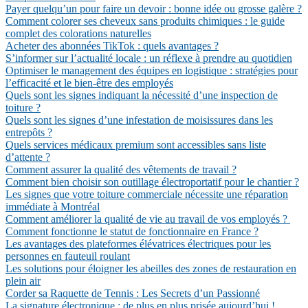
Payer quelqu’un pour faire un devoir : bonne idée ou grosse galère ?
Comment colorer ses cheveux sans produits chimiques : le guide
complet des colorations naturelles
Acheter des abonnées TikTok : quels avantages ?
S’informer sur l’actualité locale : un réflexe à prendre au quotidien
Optimiser le management des équipes en logistique : stratégies pour
l’efficacité et le bien-être des employés
Quels sont les signes indiquant la nécessité d’une inspection de
toiture ?
Quels sont les signes d’une infestation de moisissures dans les
entrepôts ?
Quels services médicaux premium sont accessibles sans liste
d’attente ?
Comment assurer la qualité des vêtements de travail ?
Comment bien choisir son outillage électroportatif pour le chantier ?
Les signes que votre toiture commerciale nécessite une réparation
immédiate à Montréal
Comment améliorer la qualité de vie au travail de vos employés ?
Comment fonctionne le statut de fonctionnaire en France ?
Les avantages des plateformes élévatrices électriques pour les
personnes en fauteuil roulant
Les solutions pour éloigner les abeilles des zones de restauration en
plein air
Corder sa Raquette de Tennis : Les Secrets d’un Passionné
La signature électronique : de plus en plus prisée aujourd’hui !