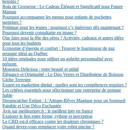
besoins ?
Bola de Grossesse : Le Cadeau Élégant et Significatif pour Future
Maman
Pourquoi accompagner les menus pour enfants de pochettes
surprises ?
Politique pour les jeunes : pourquoi s’y intéresser dès maintenant ?
Pourquoi devenir consultante en image ?
Que faire pour la fête des pères ? Activités, cadeaux et autres idées
pour tous les budgets
Économie d’énergie et confort : Trouver le fournisseur de gaz
propane idéal au Québec
10 idées originales pour utiliser un gobelet personnalisé avec
prénom
Monstera Deliciosa : entre beauté et utilité
Élégance et Originalité : Le Duo Verres et Distributeur de Boisson
Globe Terrestre
Expert en marketing digital : quelles sont les compétences requises ?
Les critères essentiels pour sélectionner une entreprise de portage
fiable
Dreamcatcher Enfant : L’Attrape-Rêves Magique pour un Sommeil
Paisible et Une Déco Enchantée
Avis sur meilleuriptv.fr : le meilleur iptv en france
Explorer le lien entre forme, rythme et perception
Le CBD est-il efficace contre les douleurs chroniques ?
Quand devez-vous remplacer votre robot piscine ?