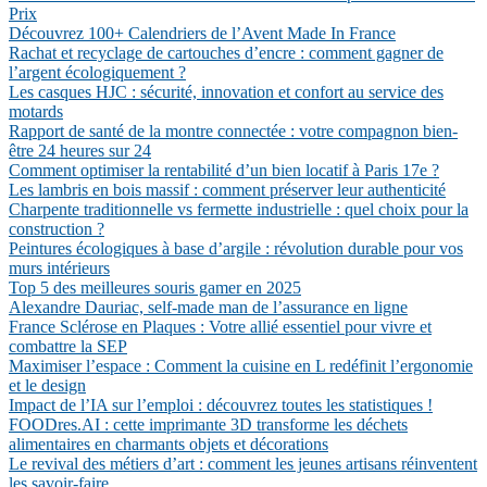
Prix
Découvrez 100+ Calendriers de l’Avent Made In France
Rachat et recyclage de cartouches d’encre : comment gagner de
l’argent écologiquement ?
Les casques HJC : sécurité, innovation et confort au service des
motards
Rapport de santé de la montre connectée : votre compagnon bien-
être 24 heures sur 24
Comment optimiser la rentabilité d’un bien locatif à Paris 17e ?
Les lambris en bois massif : comment préserver leur authenticité
Charpente traditionnelle vs fermette industrielle : quel choix pour la
construction ?
Peintures écologiques à base d’argile : révolution durable pour vos
murs intérieurs
Top 5 des meilleures souris gamer en 2025
Alexandre Dauriac, self-made man de l’assurance en ligne
France Sclérose en Plaques : Votre allié essentiel pour vivre et
combattre la SEP
Maximiser l’espace : Comment la cuisine en L redéfinit l’ergonomie
et le design
Impact de l’IA sur l’emploi : découvrez toutes les statistiques !
FOODres.AI : cette imprimante 3D transforme les déchets
alimentaires en charmants objets et décorations
Le revival des métiers d’art : comment les jeunes artisans réinventent
les savoir-faire