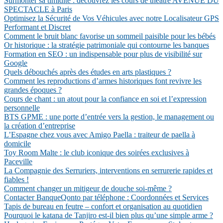
Surmonter sa timidité : découvrez les cours de théâtre AVENUE DU
SPECTACLE à Paris
Optimisez la Sécurité de Vos Véhicules avec notre Localisateur GPS
Performant et Discret
Comment le bruit blanc favorise un sommeil paisible pour les bébés
Or historique : la stratégie patrimoniale qui contourne les banques
Formation en SEO : un indispensable pour plus de visibilité sur
Google
Quels débouchés après des études en arts plastiques ?
Comment les reproductions d’armes historiques font revivre les
grandes époques ?
Cours de chant : un atout pour la confiance en soi et l’expression
personnelle
BTS GPME : une porte d’entrée vers la gestion, le management ou
la création d’entreprise
L’Espagne chez vous avec Amigo Paella : traiteur de paella à
domicile
Toy Room Malte : le club iconique des soirées exclusives à
Paceville
La Compagnie des Serruriers, interventions en serrurerie rapides et
fiables !
Comment changer un mitigeur de douche soi-même ?
Contacter BanqueQonto par téléphone : Coordonnées et Services
Tapis de bureau en feutre – confort et organisation au quotidien
Pourquoi le katana de Tanjiro est-il bien plus qu’une simple arme ?