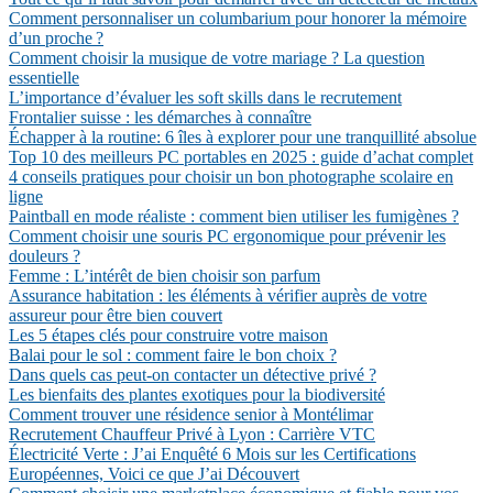
Comment personnaliser un columbarium pour honorer la mémoire
d’un proche ?
Comment choisir la musique de votre mariage ? La question
essentielle
L’importance d’évaluer les soft skills dans le recrutement
Frontalier suisse : les démarches à connaître
Échapper à la routine: 6 îles à explorer pour une tranquillité absolue
Top 10 des meilleurs PC portables en 2025 : guide d’achat complet
4 conseils pratiques pour choisir un bon photographe scolaire en
ligne
Paintball en mode réaliste : comment bien utiliser les fumigènes ?
Comment choisir une souris PC ergonomique pour prévenir les
douleurs ?
Femme : L’intérêt de bien choisir son parfum
Assurance habitation : les éléments à vérifier auprès de votre
assureur pour être bien couvert
Les 5 étapes clés pour construire votre maison
Balai pour le sol : comment faire le bon choix ?
Dans quels cas peut-on contacter un détective privé ?
Les bienfaits des plantes exotiques pour la biodiversité
Comment trouver une résidence senior à Montélimar
Recrutement Chauffeur Privé à Lyon : Carrière VTC
Électricité Verte : J’ai Enquêté 6 Mois sur les Certifications
Européennes, Voici ce que J’ai Découvert