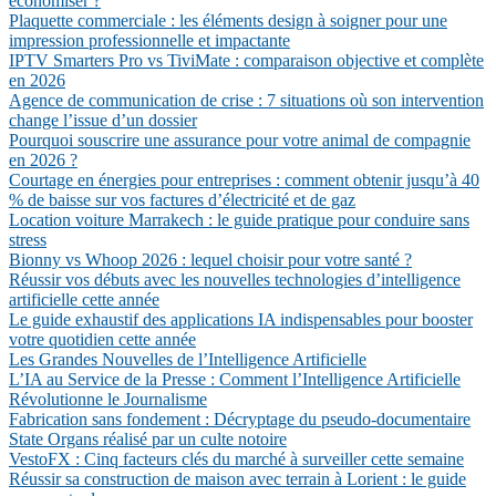
économiser ?
Plaquette commerciale : les éléments design à soigner pour une
impression professionnelle et impactante
IPTV Smarters Pro vs TiviMate : comparaison objective et complète
en 2026
Agence de communication de crise : 7 situations où son intervention
change l’issue d’un dossier
Pourquoi souscrire une assurance pour votre animal de compagnie
en 2026 ?
Courtage en énergies pour entreprises : comment obtenir jusqu’à 40
% de baisse sur vos factures d’électricité et de gaz
Location voiture Marrakech : le guide pratique pour conduire sans
stress
Bionny vs Whoop 2026 : lequel choisir pour votre santé ?
Réussir vos débuts avec les nouvelles technologies d’intelligence
artificielle cette année
Le guide exhaustif des applications IA indispensables pour booster
votre quotidien cette année
Les Grandes Nouvelles de l’Intelligence Artificielle
L’IA au Service de la Presse : Comment l’Intelligence Artificielle
Révolutionne le Journalisme
Fabrication sans fondement : Décryptage du pseudo-documentaire
State Organs réalisé par un culte notoire
VestoFX : Cinq facteurs clés du marché à surveiller cette semaine
Réussir sa construction de maison avec terrain à Lorient : le guide