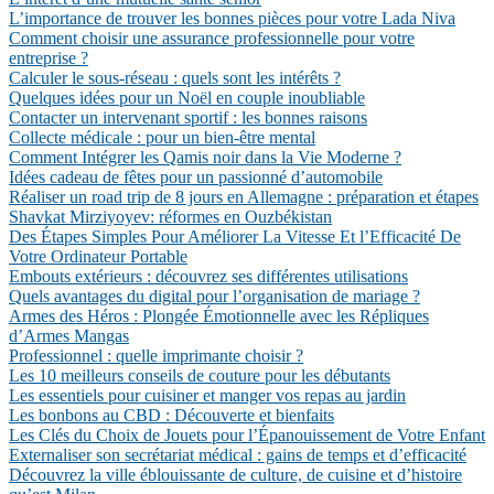
L’importance de trouver les bonnes pièces pour votre Lada Niva
Comment choisir une assurance professionnelle pour votre
entreprise ?
Calculer le sous-réseau : quels sont les intérêts ?
Quelques idées pour un Noël en couple inoubliable
Contacter un intervenant sportif : les bonnes raisons
Collecte médicale : pour un bien-être mental
Comment Intégrer les Qamis noir dans la Vie Moderne ?
Idées cadeau de fêtes pour un passionné d’automobile
Réaliser un road trip de 8 jours en Allemagne : préparation et étapes
Shavkat Mirziyoyev: réformes en Ouzbékistan
Des Étapes Simples Pour Améliorer La Vitesse Et l’Efficacité De
Votre Ordinateur Portable
Embouts extérieurs : découvrez ses différentes utilisations
Quels avantages du digital pour l’organisation de mariage ?
Armes des Héros : Plongée Émotionnelle avec les Répliques
d’Armes Mangas
Professionnel : quelle imprimante choisir ?
Les 10 meilleurs conseils de couture pour les débutants
Les essentiels pour cuisiner et manger vos repas au jardin
Les bonbons au CBD : Découverte et bienfaits
Les Clés du Choix de Jouets pour l’Épanouissement de Votre Enfant
Externaliser son secrétariat médical : gains de temps et d’efficacité
Découvrez la ville éblouissante de culture, de cuisine et d’histoire