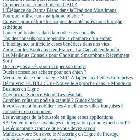
Comment choisir une huile de CBD ?
L’Élégance du Qamis Blanc dans la Tradition Musulmane
Pourquoi utiliser un smartphone pliable ?
Conseils pour réduire les risques de santé après une chirurgie
esthétique
Lancer un business dans la mode : nos conseils
Top des conseils pour repeindre la chambre d’un enfant
L’intelligence artificielle et ses bénéfices dans nos vies
Zoom sur les Bootcamps en France : La Capsule en lumière
Les Meilleurs Conseils pour Choisir un Smartphone Récemment
Sorti
Des moyens aisés pour occuper son temps
Quels accessoires acheter pour son chien ?
Mettre en place une stratégie SEO Adaptée aux Petites Entreprises
Découvrez HUBILI : Une Nouvelle Approche dans le Monde du
Business en Ligne
Augenix de Science Blend: Les résultats
Combien coûte un poêle à granulé ? Guide d’achat
Investissement immobilier : les 4 meilleures villes françaises à
considérer en ce moment
Les avantages de la boussole en ligne et ses applications
SAP en entreprise : avantages et intégration par un expert certifié
Les édulcorants : tout ce que vous devez savoir
Maîtrisez votre Son avec le Mastering en Ligne de Prestige
L’intérêt d’une mutuelle santé sénior