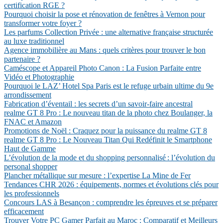
certification RGE ?
Pourquoi choisir la pose et rénovation de fenêtres à Vernon pour
transformer votre foyer ?
Les parfums Collection Privée : une alternative française structurée
au luxe traditionnel
Agence immobilière au Mans : quels critères pour trouver le bon
partenaire ?
Caméscope et Appareil Photo Canon : La Fusion Parfaite entre
Vidéo et Photographie
Pourquoi le LAZ’ Hotel Spa Paris est le refuge urbain ultime du 9e
arrondissement
Fabrication d’éventail : les secrets d’un savoir-faire ancestral
realme GT 8 Pro : Le nouveau titan de la photo chez Boulanger, la
FNAC et Amazon
Promotions de Noël : Craquez pour la puissance du realme GT 8
realme GT 8 Pro : Le Nouveau Titan Qui Redéfinit le Smartphone
Haut de Gamme
L’évolution de la mode et du shopping personnalisé : l’évolution du
personal shopper
Plancher métallique sur mesure : l’expertise La Mine de Fer
Tendances CHR 2026 : équipements, normes et évolutions clés pour
les professionnels
Concours LAS à Besançon : comprendre les épreuves et se préparer
efficacement
Trouver Votre PC Gamer Parfait au Maroc : Comparatif et Meilleurs