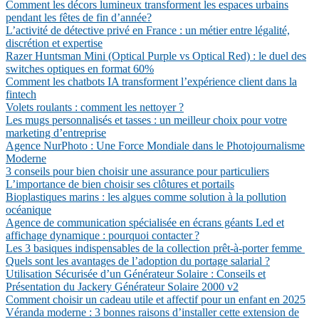
Comment les décors lumineux transforment les espaces urbains
pendant les fêtes de fin d’année?
L’activité de détective privé en France : un métier entre légalité,
discrétion et expertise
Razer Huntsman Mini (Optical Purple vs Optical Red) : le duel des
switches optiques en format 60%
Comment les chatbots IA transforment l’expérience client dans la
fintech
Volets roulants : comment les nettoyer ?
Les mugs personnalisés et tasses : un meilleur choix pour votre
marketing d’entreprise
Agence NurPhoto : Une Force Mondiale dans le Photojournalisme
Moderne
3 conseils pour bien choisir une assurance pour particuliers
L’importance de bien choisir ses clôtures et portails
Bioplastiques marins : les algues comme solution à la pollution
océanique
Agence de communication spécialisée en écrans géants Led et
affichage dynamique : pourquoi contacter ?
Les 3 basiques indispensables de la collection prêt-à-porter femme
Quels sont les avantages de l’adoption du portage salarial ?
Utilisation Sécurisée d’un Générateur Solaire : Conseils et
Présentation du Jackery Générateur Solaire 2000 v2
Comment choisir un cadeau utile et affectif pour un enfant en 2025
Véranda moderne : 3 bonnes raisons d’installer cette extension de