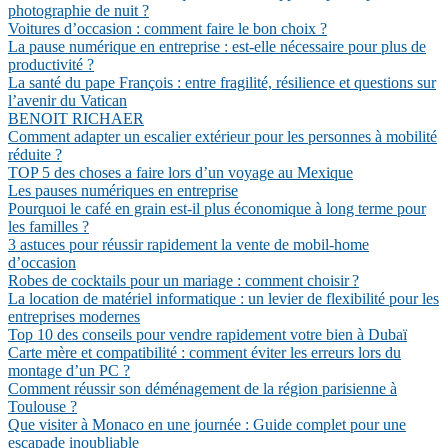
photographie de nuit ?
Voitures d’occasion : comment faire le bon choix ?
La pause numérique en entreprise : est-elle nécessaire pour plus de
productivité ?
La santé du pape François : entre fragilité, résilience et questions sur
l’avenir du Vatican
BENOIT RICHAER
Comment adapter un escalier extérieur pour les personnes à mobilité
réduite ?
TOP 5 des choses a faire lors d’un voyage au Mexique
Les pauses numériques en entreprise
Pourquoi le café en grain est-il plus économique à long terme pour
les familles ?
3 astuces pour réussir rapidement la vente de mobil-home
d’occasion
Robes de cocktails pour un mariage : comment choisir ?
La location de matériel informatique : un levier de flexibilité pour les
entreprises modernes
Top 10 des conseils pour vendre rapidement votre bien à Dubaï
Carte mère et compatibilité : comment éviter les erreurs lors du
montage d’un PC ?
Comment réussir son déménagement de la région parisienne à
Toulouse ?
Que visiter à Monaco en une journée : Guide complet pour une
escapade inoubliable