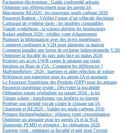
Facturation électronique : Guide conformité artisans
Optimiser son référencement pour les agents IA
Maçonnerie RE2020 : les nouveaux seuils carbone 2026
Passeport Batterie : Vérifier l’usure d’un véhicule électrique
Carburant de synthèse moto : les modèles compatibles
Viande synthétique : la science derrière les bioréacteurs
Radars antibruit 2026 : vérifiez votre échappement
Pratiquer la bibliomancie avec des livres numériques
Comment configurer le V2H pour alimenter sa maison
Comment installer une borne de recharge bidirectionnelle V2H
Optimiser la fiscalité du parc auto face au malus 2026
Protéger ses accès UWB contre le piratage par relais
Intuition ou Biais de l’IA : Comment les différencier ?
MaPrimeRénov’ 2026 : barèmes et aides réfection de toiture
Référencer son entreprise pour les agents IA et assistants
Le Passeport Numérique des Produits (DPP) pour les artisans
Passeport numérique textile : Décrypter la traçabilité
Obligation toiture végétalisée ou solaire 2026 : la loi
Vitrage solaire : transformez vos fenêtres en énergie
Protéger son identité vocale contre le clonage par IA
Charpente et RE2020 : Valider les seuils carbone 2026
Peinture thermorégulatrice : réduisez votre consommation
Optimiser un annuaire pour les agents IA et la SGE
Diagnostic PEMD et réemploi : les obligations 2026
Épargne verte : optimiser sa fiscalité et agir pour l’avenir