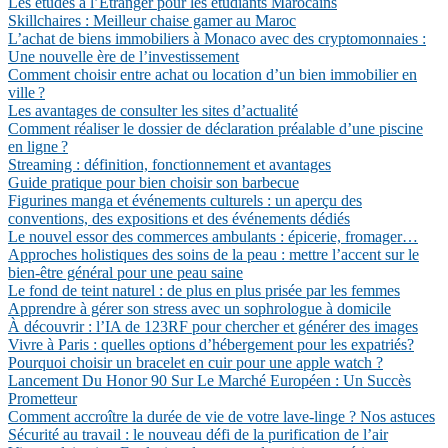
Les études à l’Étranger pour les étudiants Marocains
Skillchaires : Meilleur chaise gamer au Maroc
L’achat de biens immobiliers à Monaco avec des cryptomonnaies :
Une nouvelle ère de l’investissement
Comment choisir entre achat ou location d’un bien immobilier en
ville ?
Les avantages de consulter les sites d’actualité
Comment réaliser le dossier de déclaration préalable d’une piscine
en ligne ?
Streaming : définition, fonctionnement et avantages
Guide pratique pour bien choisir son barbecue
Figurines manga et événements culturels : un aperçu des
conventions, des expositions et des événements dédiés
Le nouvel essor des commerces ambulants : épicerie, fromager…
Approches holistiques des soins de la peau : mettre l’accent sur le
bien-être général pour une peau saine
Le fond de teint naturel : de plus en plus prisée par les femmes
Apprendre à gérer son stress avec un sophrologue à domicile
À découvrir : l’IA de 123RF pour chercher et générer des images
Vivre à Paris : quelles options d’hébergement pour les expatriés?
Pourquoi choisir un bracelet en cuir pour une apple watch ?
Lancement Du Honor 90 Sur Le Marché Européen : Un Succès
Prometteur
Comment accroître la durée de vie de votre lave-linge ? Nos astuces
Sécurité au travail : le nouveau défi de la purification de l’air