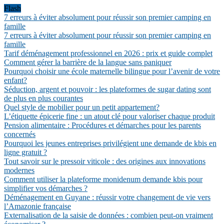
Flash
7 erreurs à éviter absolument pour réussir son premier camping en
famille
7 erreurs à éviter absolument pour réussir son premier camping en
famille
Tarif déménagement professionnel en 2026 : prix et guide complet
Comment gérer la barrière de la langue sans paniquer
Pourquoi choisir une école maternelle bilingue pour l’avenir de votre
enfant?
Séduction, argent et pouvoir : les plateformes de sugar dating sont
de plus en plus courantes
Quel style de mobilier pour un petit appartement?
L’étiquette épicerie fine : un atout clé pour valoriser chaque produit
Pension alimentaire : Procédures et démarches pour les parents
concernés
Pourquoi les jeunes entreprises privilégient une demande de kbis en
ligne gratuit ?
Tout savoir sur le pressoir viticole : des origines aux innovations
modernes
Comment utiliser la plateforme monidenum demande kbis pour
simplifier vos démarches ?
Déménagement en Guyane : réussir votre changement de vie vers
l’Amazonie française
Externalisation de la saisie de données : combien peut-on vraiment