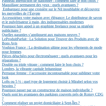
Panneau interdiction de stationner : comment faire le bon choix ?
Maquillage permanent des yeux : quels avantages ?
Embarquez pour une croisière sur le Nil inoubliable et découvrez
les merveilles de l’Égypte
Accessoirisez votre maison avec élégance: Le distributeur de savon
et le pulvérisateur à main, des indispensables modernes
Pourquoi faire appel à un graphiste freelance pour sa stratégie
publicitaire ?
Quelles garanties s’appliquent aux maisons neuves ?
LeProduitParfait : La Solution pour Trouver des Produits avec de
Bons Avis
Voghion France : La destination ultime pour les vêtements de mode
pour femmes
Pièces détachées pour électroménager : quels avantages pour les
réparations ?
Double ou triple vitrage : comment faire le bon choix ?
Londres, la vibrante capitale britannique
Perruque femme : l’accessoire incontournable pour sublimer votre
look
Lofts ou 5 ½ : quel type de logement choisir à Mirabel selon vos
besoins ?
Pourquoi passer par un constructeur de maison individuelle ?
Quels sont les avantages des parkings couverts près de Roissy CDG
?
Comment réaliser un projet domiciliaire à Sept-Îles ?