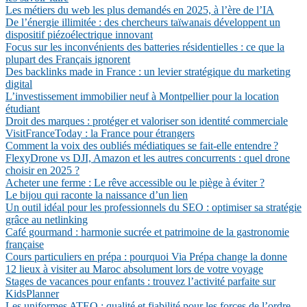
Les métiers du web les plus demandés en 2025, à l’ère de l’IA
De l’énergie illimitée : des chercheurs taïwanais développent un
dispositif piézoélectrique innovant
Focus sur les inconvénients des batteries résidentielles : ce que la
plupart des Français ignorent
Des backlinks made in France : un levier stratégique du marketing
digital
L’investissement immobilier neuf à Montpellier pour la location
étudiant
Droit des marques : protéger et valoriser son identité commerciale
VisitFranceToday : la France pour étrangers
Comment la voix des oubliés médiatiques se fait-elle entendre ?
FlexyDrone vs DJI, Amazon et les autres concurrents : quel drone
choisir en 2025 ?
Acheter une ferme : Le rêve accessible ou le piège à éviter ?
Le bijou qui raconte la naissance d’un lien
Un outil idéal pour les professionnels du SEO : optimiser sa stratégie
grâce au netlinking
Café gourmand : harmonie sucrée et patrimoine de la gastronomie
française
Cours particuliers en prépa : pourquoi Via Prépa change la donne
12 lieux à visiter au Maroc absolument lors de votre voyage
Stages de vacances pour enfants : trouvez l’activité parfaite sur
KidsPlanner
Les uniformes ATEQ : qualité et fiabilité pour les forces de l’ordre