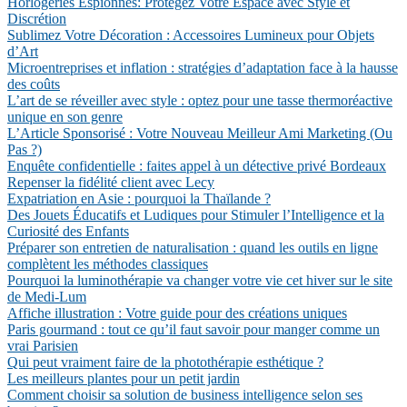
Horlogeries Espionnes: Protégez Votre Espace avec Style et
Discrétion
Sublimez Votre Décoration : Accessoires Lumineux pour Objets
d’Art
Microentreprises et inflation : stratégies d’adaptation face à la hausse
des coûts
L’art de se réveiller avec style : optez pour une tasse thermoréactive
unique en son genre
L’Article Sponsorisé : Votre Nouveau Meilleur Ami Marketing (Ou
Pas ?)
Enquête confidentielle : faites appel à un détective privé Bordeaux
Repenser la fidélité client avec Lecy
Expatriation en Asie : pourquoi la Thaïlande ?
Des Jouets Éducatifs et Ludiques pour Stimuler l’Intelligence et la
Curiosité des Enfants
Préparer son entretien de naturalisation : quand les outils en ligne
complètent les méthodes classiques
Pourquoi la luminothérapie va changer votre vie cet hiver sur le site
de Medi-Lum
Affiche illustration : Votre guide pour des créations uniques
Paris gourmand : tout ce qu’il faut savoir pour manger comme un
vrai Parisien
Qui peut vraiment faire de la photothérapie esthétique ?
Les meilleurs plantes pour un petit jardin
Comment choisir sa solution de business intelligence selon ses