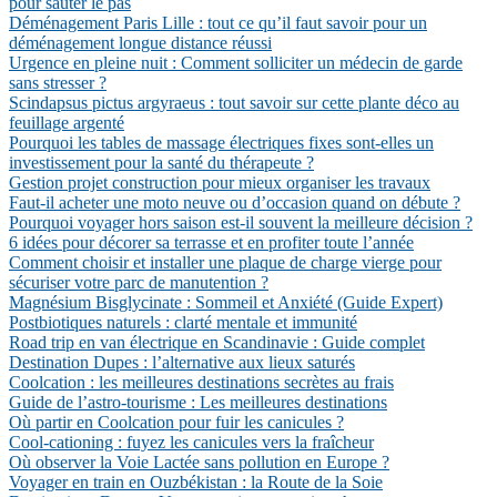
pour sauter le pas
Déménagement Paris Lille : tout ce qu’il faut savoir pour un
déménagement longue distance réussi
Urgence en pleine nuit : Comment solliciter un médecin de garde
sans stresser ?
Scindapsus pictus argyraeus : tout savoir sur cette plante déco au
feuillage argenté
Pourquoi les tables de massage électriques fixes sont-elles un
investissement pour la santé du thérapeute ?
Gestion projet construction pour mieux organiser les travaux
Faut-il acheter une moto neuve ou d’occasion quand on débute ?
Pourquoi voyager hors saison est-il souvent la meilleure décision ?
6 idées pour décorer sa terrasse et en profiter toute l’année
Comment choisir et installer une plaque de charge vierge pour
sécuriser votre parc de manutention ?
Magnésium Bisglycinate : Sommeil et Anxiété (Guide Expert)
Postbiotiques naturels : clarté mentale et immunité
Road trip en van électrique en Scandinavie : Guide complet
Destination Dupes : l’alternative aux lieux saturés
Coolcation : les meilleures destinations secrètes au frais
Guide de l’astro-tourisme : Les meilleures destinations
Où partir en Coolcation pour fuir les canicules ?
Cool-cationing : fuyez les canicules vers la fraîcheur
Où observer la Voie Lactée sans pollution en Europe ?
Voyager en train en Ouzbékistan : la Route de la Soie