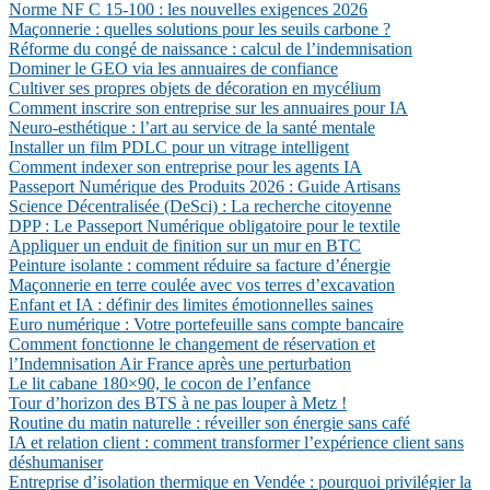
Norme NF C 15-100 : les nouvelles exigences 2026
Maçonnerie : quelles solutions pour les seuils carbone ?
Réforme du congé de naissance : calcul de l’indemnisation
Dominer le GEO via les annuaires de confiance
Cultiver ses propres objets de décoration en mycélium
Comment inscrire son entreprise sur les annuaires pour IA
Neuro-esthétique : l’art au service de la santé mentale
Installer un film PDLC pour un vitrage intelligent
Comment indexer son entreprise pour les agents IA
Passeport Numérique des Produits 2026 : Guide Artisans
Science Décentralisée (DeSci) : La recherche citoyenne
DPP : Le Passeport Numérique obligatoire pour le textile
Appliquer un enduit de finition sur un mur en BTC
Peinture isolante : comment réduire sa facture d’énergie
Maçonnerie en terre coulée avec vos terres d’excavation
Enfant et IA : définir des limites émotionnelles saines
Euro numérique : Votre portefeuille sans compte bancaire
Comment fonctionne le changement de réservation et
l’Indemnisation Air France après une perturbation
Le lit cabane 180×90, le cocon de l’enfance
Tour d’horizon des BTS à ne pas louper à Metz !
Routine du matin naturelle : réveiller son énergie sans café
IA et relation client : comment transformer l’expérience client sans
déshumaniser
Entreprise d’isolation thermique en Vendée : pourquoi privilégier la