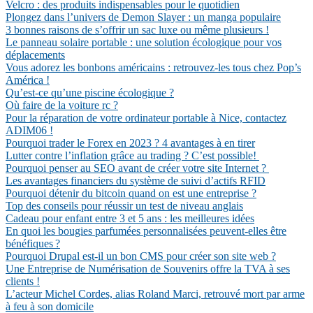
Velcro : des produits indispensables pour le quotidien
Plongez dans l’univers de Demon Slayer : un manga populaire
3 bonnes raisons de s’offrir un sac luxe ou même plusieurs !
Le panneau solaire portable : une solution écologique pour vos
déplacements
Vous adorez les bonbons américains : retrouvez-les tous chez Pop’s
América !
Qu’est-ce qu’une piscine écologique ?
Où faire de la voiture rc ?
Pour la réparation de votre ordinateur portable à Nice, contactez
ADIM06 !
Pourquoi trader le Forex en 2023 ? 4 avantages à en tirer
Lutter contre l’inflation grâce au trading ? C’est possible!
Pourquoi penser au SEO avant de créer votre site Internet ?
Les avantages financiers du système de suivi d’actifs RFID
Pourquoi détenir du bitcoin quand on est une entreprise ?
Top des conseils pour réussir un test de niveau anglais
Cadeau pour enfant entre 3 et 5 ans : les meilleures idées
En quoi les bougies parfumées personnalisées peuvent-elles être
bénéfiques ?
Pourquoi Drupal est-il un bon CMS pour créer son site web ?
Une Entreprise de Numérisation de Souvenirs offre la TVA à ses
clients !
L’acteur Michel Cordes, alias Roland Marci, retrouvé mort par arme
à feu à son domicile